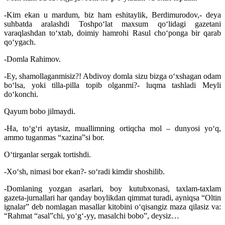
-Kim ekan u mardum, biz ham eshitaylik, Berdimurodov,- deya
suhbatda aralashdi Toshpo‘lat maxsum qo‘lidagi gazetani
varaqlashdan to‘xtab, doimiy hamrohi Rasul cho‘ponga bir qarab
qo‘ygach.
-Domla Rahimov.
-Ey, shamollaganmisiz?! Abdivoy domla sizu bizga o‘xshagan odam
bo‘lsa, yoki tilla-pilla topib olganmi?- luqma tashladi Meyli
do‘konchi.
Qayum bobo jilmaydi.
-Ha, to‘g‘ri aytasiz, muallimning ortiqcha mol – dunyosi yo‘q,
ammo tuganmas “xazina”si bor.
O‘tirganlar sergak tortishdi.
-Xo‘sh, nimasi bor ekan?- so‘radi kimdir shoshilib.
-Domlaning yozgan asarlari, boy kutubxonasi, taxlam-taxlam
gazeta-jurnallari har qanday boylikdan qimmat turadi, ayniqsa “Oltin
ignalar” deb nomlagan masallar kitobini o‘qisangiz maza qilasiz va:
“Rahmat “asal”chi, yo‘g‘-yy, masalchi bobo”, deysiz…