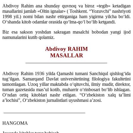
Abdivoy Rahim ana shunday quvnoq va biroz «tegib» ketadigan
masallarini jamlab «Oltin ignalar» ( Toshkent. “Yozuvchi” nashriyoti
1998 yil.) nomi bilan nashr ettirganiga ham yigirma yilcha bo‘ldi.
O‘shanda kitob odamlar orasida qo‘lma-qo‘l bo‘lib ketgandi.
Biz esa sakson yoshdan sakragan masalchi bobodan yangi ijod
namunalarini kutib qolamiz.
Abdivoy RAHIM
MASALLAR
Abdivoy Rahim 1936 yilda Qamashi tumani Sanchiqul qishlog‘ida
tug‘ilgan. Samarqand Davlat universitetining filologiya fakultetini
tamomlagan. Uzoq yillar maktabda o‘qituvchi, ilmiy mudir, direktor,
tuman gazetasida mas’ul kotib, muharrir o‘rinbosari bo‘lib ishlagan.
O‘ndan ortiq kitoblari nashr etilgan. “O‘zbekiston xalq ta’limi
a’lochisi”, O‘zbekiston jurnalistlari uyushmasi a’zosi.
HANGOMA