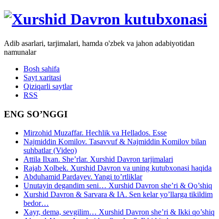
Adib asarlari, tarjimalari, hamda o'zbek va jahon adabiyotidan
namunalar
Bosh sahifa
Sayt xaritasi
Qiziqarli saytlar
RSS
ENG SO’NGGI
Mirzohid Muzaffar. Hechlik va Hellados. Esse
Najmiddin Komilov. Tasavvuf & Najmiddin Komilov bilan
suhbatlar (Video)
Attila Ilxan. She’rlar. Xurshid Davron tarjimalari
Rajab Xolbek. Xurshid Davron va uning kutubxonasi haqida
Abduhamid Pardayev. Yangi to’rtliklar
Unutayin degandim seni… Xurshid Davron she’ri & Qo’shiq
Xurshid Davron & Sarvara & IA. Sen kelar yo’llarga tikildim
bedor…
Xayr, dema, sevgilim… Xurshid Davron she’ri & Ikki qo’shiq