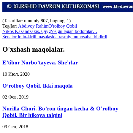
(Tashriflar: umumiy 807, bugungi 1)
Teg(lar)
Abdivoy Rahim
O'rolboy Qobil
Nikos Kazandzakis. Qiyg‘os gullagan bodomlar…
Senator lotin-kirill masalasida rasmiy munosabat bildirdi
O'xshash maqolalar.
E’tibor Norbo’tayeva. She’rlar
10 Июл, 2020
O’rolboy Qobil. Ikki maqola
02 Фев, 2019
Nurilla Chori. Bo’ron tingan kecha & O’rolboy
Qobil. Bir hikoya talqini
09 Сен, 2018