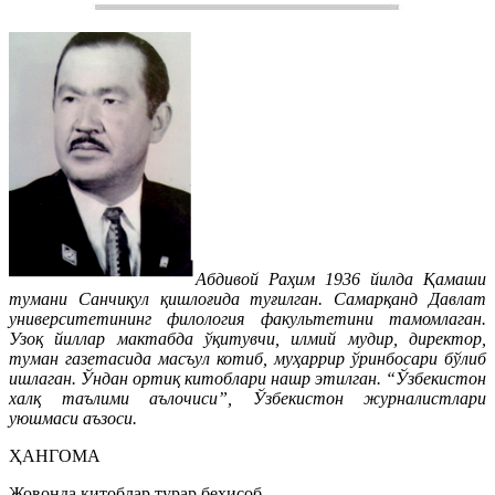
Абдивой Раҳим 1936 йилда Қамаши
тумани Санчиқул қишлоғида туғилган. Самарқанд Давлат
университетининг филология факультетини тамомлаган.
Узоқ йиллар мактабда ўқитувчи, илмий мудир, директор,
туман газетасида масъул котиб, муҳаррир ўринбосари бўлиб
ишлаган. Ўндан ортиқ китоблари нашр этилган. “Ўзбекистон
халқ таълими аълочиси”, Ўзбекистон журналистлари
уюшмаси аъзоси.
ҲАНГОМА
Жовонда китоблар турар беҳисоб,