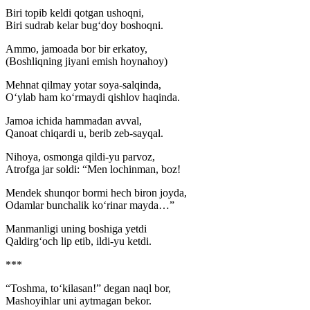
Biri topib keldi qotgan ushoqni,
Biri sudrab kelar bug‘doy boshoqni.
Ammo, jamoada bor bir erkatoy,
(Boshliqning jiyani emish hoynahoy)
Mehnat qilmay yotar soya-salqinda,
O‘ylab ham ko‘rmaydi qishlov haqinda.
Jamoa ichida hammadan avval,
Qanoat chiqardi u, berib zeb-sayqal.
Nihoya, osmonga qildi-yu parvoz,
Atrofga jar soldi: “Men lochinman, boz!
Mendek shunqor bormi hech biron joyda,
Odamlar bunchalik ko‘rinar mayda…”
Manmanligi uning boshiga yetdi
Qaldirg‘och lip etib, ildi-yu ketdi.
***
“Toshma, to‘kilasan!” degan naql bor,
Mashoyihlar uni aytmagan bekor.