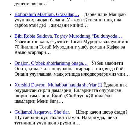
дунёни аввал…
Boborahim Mashrab. G’azallar,…
Дарвешлик Машраб
учун шоҳликдан баланд. У «жон тўтисини ишқ ила
сарбоз этай деб», жандани кийиб…
Bibi Robia Saidova. Tog‘ay Murodning “Bu dunyoda…
Ўзбекистон халқ ёзувчиси Тоғай Мурод таваллудининг
70 йиллиги Тоғай Муроднинг ушбу романи Кафка ва
Камю асарлари…
Onajon. O’zbek shoirlarining onaga…
Ўзбек адабиёти
Она ҳақида ёзилган дурдона асарларга ниҳоятда бой.
Онани улуғлашда, мадҳ этишда ижодкорларимиз чин…
Xurshid Davron. Muhabbat haqida she’rlar (I)
Ёдларингга
олурмисан сирли дамларни, Ёдларингга олурмисан
ширин ғамларни, Ёқиб қўйиб тун қўйнида ёки
шамларни Мени ёдга…
Guljamol Asqarova. She’rlar.
Шоир қачон шеър ёзади?
Шу саволни кўп таҳлил этаман. Назаримда, шеър
туғилиши учун шоир руҳини…