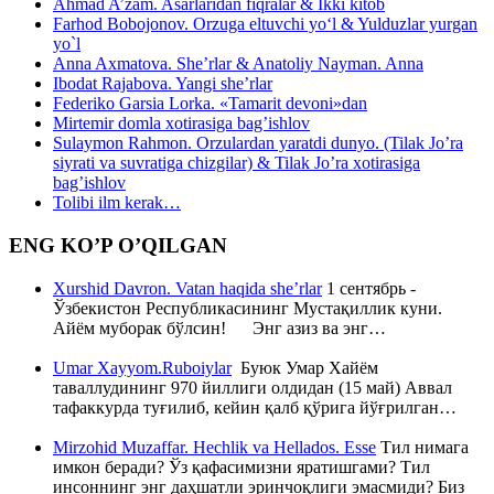
Ahmad A’zam. Asarlaridan fiqralar & Ikki kitob
Farhod Bobojonov. Orzuga eltuvchi yo‘l & Yulduzlar yurgan
yo`l
Anna Axmatova. She’rlar & Anatoliy Nayman. Anna
Ibodat Rajabova. Yangi she’rlar
Federiko Garsia Lorka. «Tamarit devoni»dan
Mirtemir domla xotirasiga bag’ishlov
Sulaymon Rahmon. Orzulardan yaratdi dunyo. (Tilak Jo’ra
siyrati va suvratiga chizgilar) & Tilak Jo’ra xotirasiga
bag’ishlov
Tolibi ilm kerak…
ENG KO’P O’QILGAN
Xurshid Davron. Vatan haqida she’rlar
1 сентябрь -
Ўзбекистон Республикасининг Мустақиллик куни.
Айём муборак бўлсин! Энг азиз ва энг…
Umar Xayyom.Ruboiylar
Буюк Умар Хайём
таваллудининг 970 йиллиги олдидан (15 май) Аввал
тафаккурда туғилиб, кейин қалб қўрига йўғрилган…
Mirzohid Muzaffar. Hechlik va Hellados. Esse
Тил нимага
имкон беради? Ўз қафасимизни яратишгами? Тил
инсоннинг энг даҳшатли эринчоқлиги эмасмиди? Биз