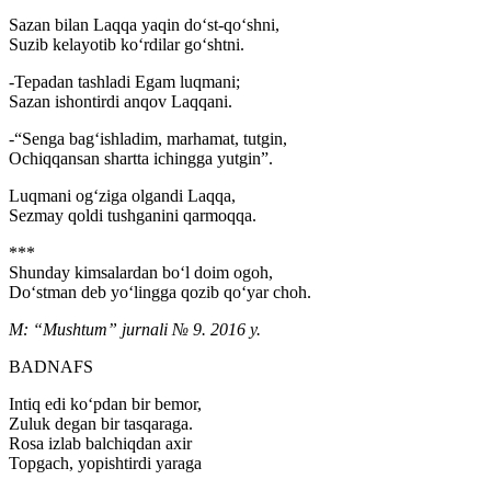
Sazan bilan Laqqa yaqin do‘st-qo‘shni,
Suzib kelayotib ko‘rdilar go‘shtni.
-Tepadan tashladi Egam luqmani;
Sazan ishontirdi anqov Laqqani.
-“Senga bag‘ishladim, marhamat, tutgin,
Ochiqqansan shartta ichingga yutgin”.
Luqmani og‘ziga olgandi Laqqa,
Sezmay qoldi tushganini qarmoqqa.
***
Shunday kimsalardan bo‘l doim ogoh,
Do‘stman deb yo‘lingga qozib qo‘yar choh.
M: “Mushtum” jurnali № 9. 2016 y.
BADNAFS
Intiq edi ko‘pdan bir bemor,
Zuluk degan bir tasqaraga.
Rosa izlab balchiqdan axir
Topgach, yopishtirdi yaraga