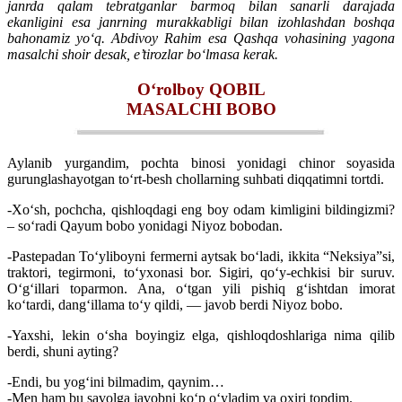
janrda qalam tebratganlar barmoq bilan sanarli darajada
ekanligini esa janrning murakkabligi bilan izohlashdan boshqa
bahonamiz yo‘q. Abdivoy Rahim esa Qashqa vohasining yagona
masalchi shoir desak, e’tirozlar bo‘lmasa kerak.
O‘rolboy QOBIL
MASALCHI BOBO
Aylanib yurgandim, pochta binosi yonidagi chinor soyasida
gurunglashayotgan to‘rt-besh chollarning suhbati diqqatimni tortdi.
-Xo‘sh, pochcha, qishloqdagi eng boy odam kimligini bildingizmi?
– so‘radi Qayum bobo yonidagi Niyoz bobodan.
-Pastepadan To‘yliboyni fermerni aytsak bo‘ladi, ikkita “Neksiya”si,
traktori, tegirmoni, to‘yxonasi bor. Sigiri, qo‘y-echkisi bir suruv.
O‘g‘illari toparmon. Ana, o‘tgan yili pishiq g‘ishtdan imorat
ko‘tardi, dang‘illama to‘y qildi, — javob berdi Niyoz bobo.
-Yaxshi, lekin o‘sha boyingiz elga, qishloqdoshlariga nima qilib
berdi, shuni ayting?
-Endi, bu yog‘ini bilmadim, qaynim…
-Men ham bu savolga javobni ko‘p o‘yladim va oxiri topdim.