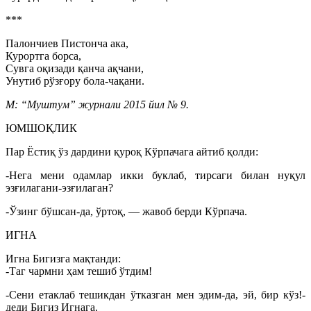
***
Палончиев Пистонча ака,
Курортга борса,
Сувга оқизади қанча ақчани,
Унутиб рўзғору бола-чақани.
М: “Муштум” журнали 2015 йил № 9.
ЮМШОҚЛИК
Пар Ёстиқ ўз дардини қуроқ Кўрпачага айтиб қолди:
-Нега мени одамлар икки буклаб, тирсаги билан нуқул
эзғилагани-эзғилаган?
-Ўзинг бўшсан-да, ўртоқ, — жавоб берди Кўрпача.
ИГНА
Игна Бигизга мақтанди:
-Таг чармни ҳам тешиб ўтдим!
-Сени етаклаб тешикдан ўтказган мен эдим-да, эй, бир кўз!-
деди Бигиз Игнага.