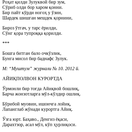
Роҳат қилди Зулуквой бир зум,
Сўриб олди бор харом қонни.
Бир пайт кўрди ногоҳ у ўзин,
Шардек шишган мешдек қорнини,
Бироз ўтгач, у тарс ёрилди,
Сўнг қора тупроққа қорилди.
***
Бошга битган бало очкўзлик,
Бунга мисол бир баднафс Зулук.
М: “Муштум” журнали № 10. 2012 й.
АЙИҚПОЛВОН КУРОРТДА
Ўрмонли бир тоғда Айиқвой бошлиқ,
Барча жонзотларга мўл-кўлдир ошлиқ.
Бўрибой муовин, ишончга лойиқ,
Лапанглаб жўнади курортга Айиқ.
Ўзга юрт. Баҳаво., Денгиз ёқаси,
Дарахтзор, асал мўл, кўп ҳурлиқоси.