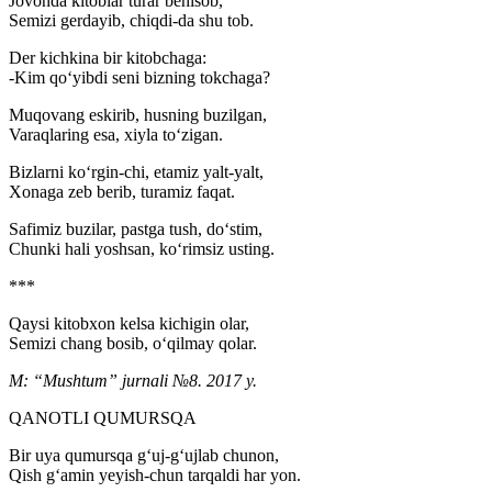
Jovonda kitoblar turar behisob,
Semizi gerdayib, chiqdi-da shu tob.
Der kichkina bir kitobchaga:
-Kim qo‘yibdi seni bizning tokchaga?
Muqovang eskirib, husning buzilgan,
Varaqlaring esa, xiyla to‘zigan.
Bizlarni ko‘rgin-chi, etamiz yalt-yalt,
Xonaga zeb berib, turamiz faqat.
Safimiz buzilar, pastga tush, do‘stim,
Chunki hali yoshsan, ko‘rimsiz usting.
***
Qaysi kitobxon kelsa kichigin olar,
Semizi chang bosib, o‘qilmay qolar.
M: “Mushtum” jurnali №8. 2017 y.
QANOTLI QUMURSQA
Bir uya qumursqa g‘uj-g‘ujlab chunon,
Qish g‘amin yeyish-chun tarqaldi har yon.