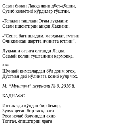
Сазан билан Лаққа яқин дўст-қўшни,
Сузиб келаётиб кўрдилар гўштни.
-Тепадан ташлади Эгам луқмани;
Сазан ишонтирди анқов Лаққани.
-“Сенга бағишладим, марҳамат, тутгин,
Очиққансан шартта ичингга ютгин”.
Луқмани оғзига олганди Лаққа,
Сезмай қолди тушганини қармоққа.
***
Шундай кимсалардан бўл доим огоҳ,
Дўстман деб йўлингга қозиб қўяр чоҳ.
М: “Муштум” журнали № 9. 2016 й.
БАДНАФС
Интиқ эди кўпдан бир бемор,
Зулук деган бир тасқарага.
Роса излаб балчиқдан ахир
Топгач, ёпиштирди ярага