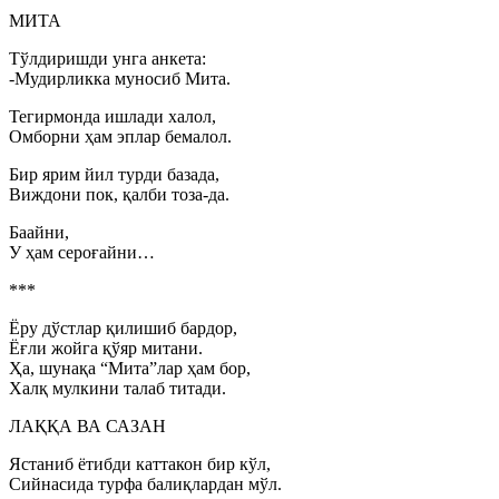
МИТА
Тўлдиришди унга анкета:
-Мудирликка муносиб Мита.
Тегирмонда ишлади халол,
Омборни ҳам эплар бемалол.
Бир ярим йил турди базада,
Виждони пок, қалби тоза-да.
Баайни,
У ҳам сероғайни…
***
Ёру дўстлар қилишиб бардор,
Ёғли жойга қўяр митани.
Ҳа, шунақа “Мита”лар ҳам бор,
Халқ мулкини талаб титади.
ЛАҚҚА ВА САЗАН
Ястаниб ётибди каттакон бир кўл,
Сийнасида турфа балиқлардан мўл.