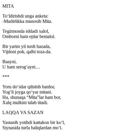
MITA
To‘ldirishdi unga anketa:
-Mudirlikka munosib Mita.
Tegirmonda ishladi xalol,
Omborni ham eplar bemalol.
Bir yarim yil turdi bazada,
Vijdoni pok, qalbi toza-da.
Baayni,
U ham serog‘ayni…
***
Yoru do‘stlar qilishib bardor,
Yog‘li joyga qo‘yar mitani.
Ha, shunaqa “Mita”lar ham bor,
Xalq mulkini talab titadi.
LAQQA VA SAZAN
Yastanib yotibdi kattakon bir ko‘l,
Siynasida turfa baliqlardan mo‘l.