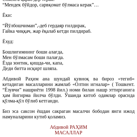
“Мендек бўйдор, сарвқомат бўлмаса керак”…
Ёки:
“Йўлбошчиман”,-деб гердаяр ғилдирак,
Гайка чиққач, жар ёқалаб кетди пилдираб.
Ёхуд:
Бошлиғимнинг боши алағда,
Мен бўлмасам боши палағда.
Ёзда зонтик, қишда-чи, капа,
Деди битта исқирт шляпа.
Абдивой Раҳим ана шундай қувноқ ва бироз «тегиб»
кетадиган масалларини жамлаб «Олтин игналар» ( Тошкент.
“Ёзувчи” нашриёти 1998 йил.) номи билан нашр эттирганига
ҳам йигирма йилча бўлди. Ўшанда китоб одамлар орасида
қўлма-қўл бўлиб кетганди.
Биз эса саксон ёшдан сакраган масалчи бободан янги ижод
намуналарини кутиб қоламиз.
Абдивой РАҲИМ
МАСАЛЛАР