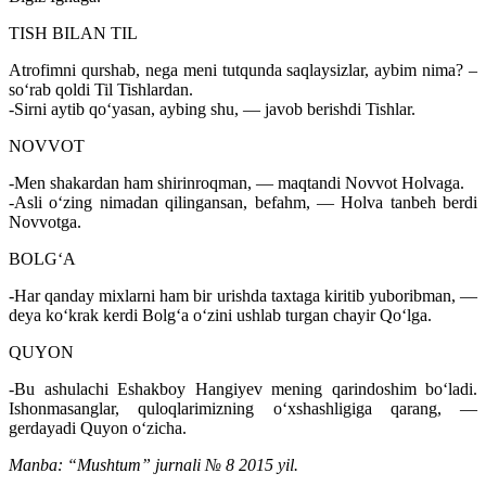
TISH BILAN TIL
Atrofimni qurshab, nega meni tutqunda saqlaysizlar, aybim nima? –
so‘rab qoldi Til Tishlardan.
-Sirni aytib qo‘yasan, aybing shu, — javob berishdi Tishlar.
NOVVOT
-Men shakardan ham shirinroqman, — maqtandi Novvot Holvaga.
-Asli o‘zing nimadan qilingansan, befahm, — Holva tanbeh berdi
Novvotga.
BOLG‘A
-Har qanday mixlarni ham bir urishda taxtaga kiritib yuboribman, —
deya ko‘krak kerdi Bolg‘a o‘zini ushlab turgan chayir Qo‘lga.
QUYON
-Bu ashulachi Eshakboy Hangiyev mening qarindoshim bo‘ladi.
Ishonmasanglar, quloqlarimizning o‘xshashligiga qarang, —
gerdayadi Quyon o‘zicha.
Manba: “Mushtum” jurnali № 8 2015 yil.