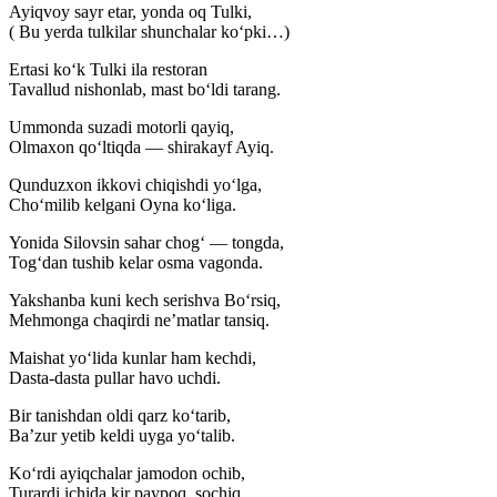
Ayiqvoy sayr etar, yonda oq Tulki,
( Bu yerda tulkilar shunchalar ko‘pki…)
Ertasi ko‘k Tulki ila restoran
Tavallud nishonlab, mast bo‘ldi tarang.
Ummonda suzadi motorli qayiq,
Olmaxon qo‘ltiqda — shirakayf Ayiq.
Qunduzxon ikkovi chiqishdi yo‘lga,
Cho‘milib kelgani Oyna ko‘liga.
Yonida Silovsin sahar chog‘ — tongda,
Tog‘dan tushib kelar osma vagonda.
Yakshanba kuni kech serishva Bo‘rsiq,
Mehmonga chaqirdi ne’matlar tansiq.
Maishat yo‘lida kunlar ham kechdi,
Dasta-dasta pullar havo uchdi.
Bir tanishdan oldi qarz ko‘tarib,
Ba’zur yetib keldi uyga yo‘talib.
Ko‘rdi ayiqchalar jamodon ochib,
Turardi ichida kir paypoq, sochiq.