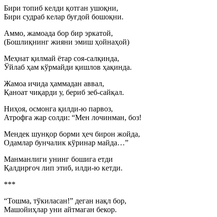
Бири топиб келди қотган ушоқни,
Бири судраб келар буғдой бошоқни.
Аммо, жамоада бор бир эркатой,
(Бошлиқнинг жияни эмиш ҳойнаҳой)
Меҳнат қилмай ётар соя-салқинда,
Ўйлаб ҳам кўрмайди қишлов ҳақинда.
Жамоа ичида ҳаммадан аввал,
Қаноат чиқарди у, бериб зеб-сайқал.
Ниҳоя, осмонга қилди-ю парвоз,
Атрофга жар солди: “Мен лочинман, боз!
Мендек шунқор борми ҳеч бирон жойда,
Одамлар бунчалик кўринар майда…”
Манманлиги унинг бошига етди
Қалдирғоч лип этиб, илди-ю кетди.
***
“Тошма, тўкиласан!” деган нақл бор,
Машойиҳлар уни айтмаган бекор.