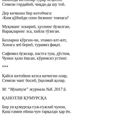
Семизи гердайиб, чиқди-да шу тоб.
Дер кичкина бир китобчага:
-Ким қўйибди сени бизнинг токчага?
Муқованг эскириб, ҳуснинг бузилган,
Варақларинг эса, хийла тўзиган.
Бизларни кўргин-чи, этамиз ялт-ялт,
Хонага зеб бериб, турамиз фақат.
Сафимиз бузилар, пастга туш, дўстим,
Чунки ҳали ёшсан, кўримсиз устинг.
***
Қайси китобхон келса кичигин олар,
Семизи чанг босиб, ўқилмай қолар.
М: “Муштум” журнали №8. 2017 й.
ҚАНОТЛИ ҚУМУРСҚА
Бир уя қумурсқа ғуж-ғужлаб чунон,
Қиш ғамин ейиш-чун тарқалди ҳар ён.