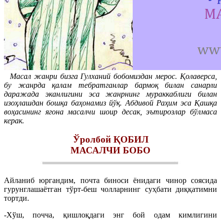
Масал жанри бизга Гулханий бобомиздан мерос. Қолаверса,
бу жанрда қалам тебратганлар бармоқ билан санарли
даражада эканлигини эса жанрнинг мураккаблиги билан
изоҳлашдан бошқа баҳонамиз йўқ. Абдивой Раҳим эса Қашқа
воҳасининг ягона масалчи шоир десак, эътирозлар бўлмаса
керак.
Ўролбой ҚОБИЛ
МАСАЛЧИ БОБО
Айланиб юргандим, почта биноси ёнидаги чинор соясида
гурунглашаётган тўрт-беш чолларнинг суҳбати диққатимни
тортди.
-Хўш, почча, қишлоқдаги энг бой одам кимлигини