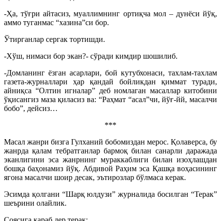
-Ҳа, тўғри айтасиз, муаллимнинг ортиқча мол – дунёси йўқ,
аммо туганмас “хазина”си бор.
Ўтирганлар сергак тортишди.
-Хўш, нимаси бор экан?- сўради кимдир шошилиб.
-Домланинг ёзган асарлари, бой кутубхонаси, тахлам-тахлам
газета-журналлари ҳар қандай бойликдан қиммат туради,
айниқса “Олтин игналар” деб номлаган масаллар китобини
ўқисангиз маза қиласиз ва: “Раҳмат “асал”чи, йўғ-йй, масалчи
бобо”, дейсиз…
***
Масал жанри бизга Гулханий бобомиздан мерос. Қолаверса, бу
жанрда қалам тебратганлар бармоқ билан санарли даражада
эканлигини эса жанрнинг мураккаблиги билан изоҳлашдан
бошқа баҳонамиз йўқ. Абдивой Раҳим эса Қашқа воҳасининг
ягона масалчи шоир десак, эътирозлар бўлмаса керак.
Эсимда қолгани “Шарқ юлдузи” журналида босилган “Терак”
шеърини олайлик.
Соясига қараб дер терак: