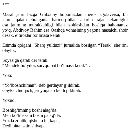
***
Masal janri bizga Gulxaniy bobomizdan meros. Qolaversa, bu
janrda qalam tebratganlar barmoq bilan sanarli darajada ekanligini
esa janrning murakkabligi bilan izohlashdan boshqa bahonamiz
yo‘q. Abdivoy Rahim esa Qashqa vohasining yagona masalchi shoir
desak, e’tirozlar bo‘lmasa kerak.
Esimda qolgani “Sharq yulduzi” jurnalida bosilgan “Terak” she’rini
olaylik.
Soyasiga qarab der terak:
“Mendek bo‘ydor, sarvqomat bo‘lmasa kerak”…
Yoki:
“Yo‘lboshchiman”,-deb gerdayar g‘ildirak,
Gayka chiqqach, jar yoqalab ketdi pildirab.
Yoxud:
Boshlig‘imning boshi alag‘da,
Men bo‘lmasam boshi palag‘da.
Yozda zontik, qishda-chi, kapa,
Dedi bitta isqirt shlyapa.