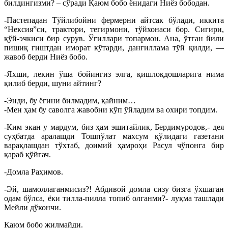
билдингизми? – сўради Қаюм бобо ёнидаги Ниёз бободан.
-Пастепадан Тўйлибойни фермерни айтсак бўлади, иккита
“Нексия”си, трактори, тегирмони, тўйхонаси бор. Сигири,
қўй-эчкиси бир сурув. Ўғиллари топармон. Ана, ўтган йили
пишиқ ғиштдан иморат кўтарди, данғиллама тўй қилди, —
жавоб берди Ниёз бобо.
-Яхши, лекин ўша бойингиз элга, қишлоқдошларига нима
қилиб берди, шуни айтинг?
-Энди, бу ёғини билмадим, қайним…
-Мен ҳам бу саволга жавобни кўп ўйладим ва охири топдим.
-Ким экан у мардум, биз ҳам эшитайлик, Бердимуродов,- дея
суҳбатда аралашди Тошпўлат махсум қўлидаги газетани
варақлашдан тўхтаб, доимий ҳамроҳи Расул чўпонга бир
қараб қўйгач.
-Домла Раҳимов.
-Эй, шамоллаганмисиз?! Абдивой домла сизу бизга ўхшаган
одам бўлса, ёки тилла-пилла топиб олганми?- луқма ташлади
Мейли дўкончи.
Қаюм бобо жилмайди.