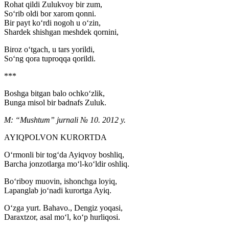
Rohat qildi Zulukvoy bir zum,
So‘rib oldi bor xarom qonni.
Bir payt ko‘rdi nogoh u o‘zin,
Shardek shishgan meshdek qornini,
Biroz o‘tgach, u tars yorildi,
So‘ng qora tuproqqa qorildi.
***
Boshga bitgan balo ochko‘zlik,
Bunga misol bir badnafs Zuluk.
M: “Mushtum” jurnali № 10. 2012 y.
AYIQPOLVON KURORTDA
O‘rmonli bir tog‘da Ayiqvoy boshliq,
Barcha jonzotlarga mo‘l-ko‘ldir oshliq.
Bo‘riboy muovin, ishonchga loyiq,
Lapanglab jo‘nadi kurortga Ayiq.
O‘zga yurt. Bahavo., Dengiz yoqasi,
Daraxtzor, asal mo‘l, ko‘p hurliqosi.