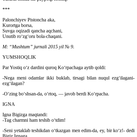
***
Palonchiyev Pistoncha aka,
Kurortga borsa,
Suvga oqizadi qancha aqchani,
Unutib ro‘zg‘oru bola-chaqani.
M: “Mushtum” jurnali 2015 yil № 9.
YUMSHOQLIK
Par Yostiq o‘z dardini quroq Ko‘rpachaga aytib qoldi:
-Nega meni odamlar ikki buklab, tirsagi bilan nuqul ezg‘ilagani-
ezg‘ilagan?
-O‘zing bo‘shsan-da, o‘rtoq, — javob berdi Ko‘rpacha.
IGNA
Igna Bigizga maqtandi:
-Tag charmni ham teshib o‘tdim!
-Seni yetaklab teshikdan o‘tkazgan men edim-da, ey, bir ko‘z!- dedi
Bigiz Ignaga.