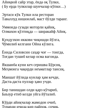
Айиқвой сайр этар, ёнда оқ Тулки,
( Бу ерда тулкилар шунчалар кўпки…)
Эртаси кўк Тулки ила ресторан
Таваллуд нишонлаб, маст бўлди таранг.
Уммонда сузади моторли қайиқ,
Олмахон қўлтиқда — ширакайф Айиқ.
Қундузхон иккови чиқишди йўлга,
Чўмилиб келгани Ойна кўлига.
Ёнида Силовсин саҳар чоғ — тонгда,
Тоғдан тушиб келар осма вагонда.
Якшанба куни кеч серишва Бўрсиқ,
Меҳмонга чақирди неъматлар тансиқ.
Маишат йўлида кунлар ҳам кечди,
Даста-даста пуллар ҳаво учди.
Бир танишдан олди қарз кўтариб,
Баъзур етиб келди уйга йўталиб.
Кўрди айиқчалар жамодон очиб,
Турарди ичида кир пайпоқ, сочиқ.