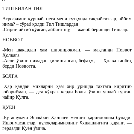
ТИШ БИЛАН ТИЛ
Атрофимни қуршаб, нега мени тутқунда сақлайсизлар, айбим
нима? – сўраб қолди Тил Тишлардан.
-Сирни айтиб қўясан, айбинг шу, — жавоб беришди Тишлар.
НОВВОТ
-Мен шакардан ҳам ширинроқман, — мақтанди Новвот
Ҳолвага.
-Асли ўзинг нимадан қилингансан, бефаҳм, — Ҳолва танбеҳ
берди Новвотга.
БОЛҒА
-Ҳар қандай михларни ҳам бир уришда тахтага киритиб
юборибман, — дея кўкрак керди Болға ўзини ушлаб турган
чайир Қўлга.
ҚУЁН
-Бу ашулачи Эшакбой Ҳангиев менинг қариндошим бўлади.
Ишонмасанглар, қулоқларимизнинг ўхшашлигига қаранг, —
гердаяди Қуён ўзича.