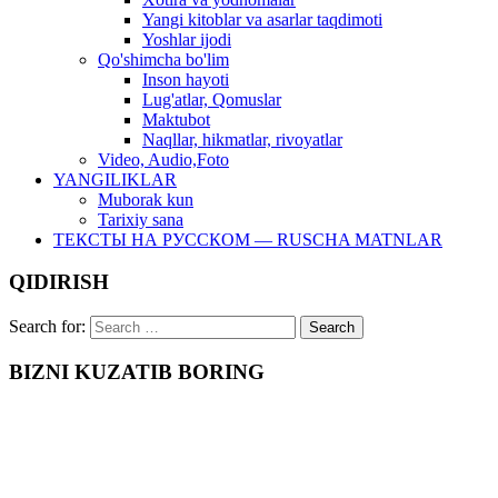
Yangi kitoblar va asarlar taqdimoti
Yoshlar ijodi
Qo'shimcha bo'lim
Inson hayoti
Lug'atlar, Qomuslar
Maktubot
Naqllar, hikmatlar, rivoyatlar
Video, Audio,Foto
YANGILIKLAR
Muborak kun
Tarixiy sana
ТЕКСТЫ НА РУССКОМ — RUSCHA MATNLAR
QIDIRISH
Search for:
BIZNI KUZATIB BORING