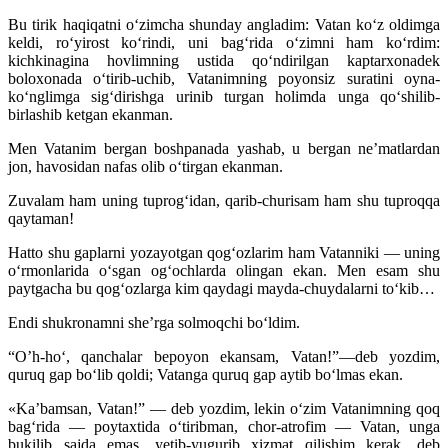
Bu tirik haqiqatni o‘zimcha shunday angladim: Vatan ko‘z oldimga
keldi, ro‘yirost ko‘rindi, uni bag‘rida o‘zimni ham ko‘rdim:
kichkinagina hovlimning ustida qo‘ndirilgan kaptarxonadek
boloxonada o‘tirib-uchib, Vatanimning poyonsiz suratini oyna-
ko‘nglimga sig‘dirishga urinib turgan holimda unga qo‘shilib-
birlashib ketgan ekanman.
Men Vatanim bergan boshpanada yashab, u bergan ne’matlardan
jon, havosidan nafas olib o‘tirgan ekanman.
Zuvalam ham uning tuprog‘idan, qarib-churisam ham shu tuproqqa
qaytaman!
Hatto shu gaplarni yozayotgan qog‘ozlarim ham Vatanniki — uning
o‘rmonlarida o‘sgan og‘ochlarda olingan ekan. Men esam shu
paytgacha bu qog‘ozlarga kim qaydagi mayda-chuydalarni to‘kib…
Endi shukronamni she’rga solmoqchi bo‘ldim.
“O’h-ho‘, qanchalar bepoyon ekansam, Vatan!”—deb yozdim,
quruq gap bo‘lib qoldi; Vatanga quruq gap aytib bo‘lmas ekan.
«Ka’bamsan, Vatan!” — deb yozdim, lekin o‘zim Vatanimning qoq
bag‘rida — poytaxtida o‘tiribman, chor-atrofim — Vatan, unga
bukilib sajda emas, yetib-yugurib xizmat qilishim kerak, deb