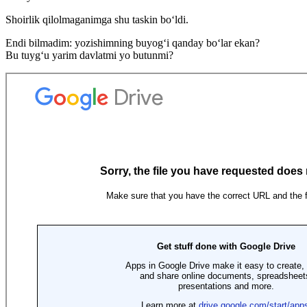
Shoirlik qilolmaganimga shu taskin bo‘ldi.
Endi bilmadim: yozishimning buyog‘i qanday bo‘lar ekan?
Bu tuyg‘u yarim davlatmi yo butunmi?