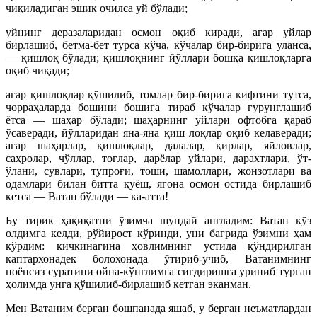
чиқиладиган эшик очилса уй бўлади;
уйнинг деразаларидан осмон оқиб киради, агар уйлар
бирлашиб, бетма-бет турса кўча, кўчалар бир-бирига уланса,
— қишлоқ бўлади; қишлоқнинг йўллари бошқа қишлоқларга
оқиб чиқади;
агар қишлоқлар қўшилиб, томлар бир-бирига кифтини тутса,
чорраҳаларда бошини бошига тираб кўчалар гурунглашиб
ётса — шаҳар бўлади; шаҳарнинг уйлари офтобга қараб
ўсаверади, йўлларидан яна-яна қиш лоқлар оқиб келаверади;
агар шаҳарлар, қишлоқлар, далалар, қирлар, яйловлар,
саҳролар, чўллар, тоғлар, дарёлар уйлари, дарахтлари, ўт-
ўлани, сувлари, тупроғи, тоши, шамоллари, жонзотлари ва
одамлари билан битта қуёш, ягона осмон остида бирлашиб
кетса — Ватан бўлади — ка-атта!
Бу тирик ҳақиқатни ўзимча шундай англадим: Ватан кўз
олдимга келди, рўйирост кўринди, уни бағрида ўзимни ҳам
кўрдим: кичкинагина ҳовлимнинг устида қўндирилган
каптархонадек болохонада ўтириб-учиб, Ватанимнинг
поёнсиз суратини ойна-кўнглимга сиғдиришга уриниб турган
ҳолимда унга қўшилиб-бирлашиб кетган эканман.
Мен Ватаним берган бошпанада яшаб, у берган неъматлардан