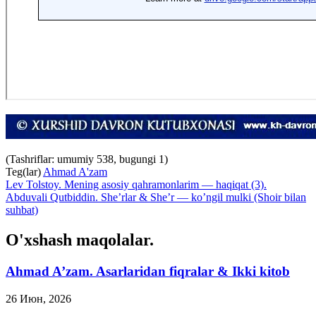
(Tashriflar: umumiy 538, bugungi 1)
Teg(lar)
Ahmad A'zam
Lev Tolstoy. Mening asosiy qahramonlarim — haqiqat (3).
Abduvali Qutbiddin. She’rlar & She’r — ko’ngil mulki (Shoir bilan
suhbat)
O'xshash maqolalar.
Ahmad A’zam. Asarlaridan fiqralar & Ikki kitob
26 Июн, 2026