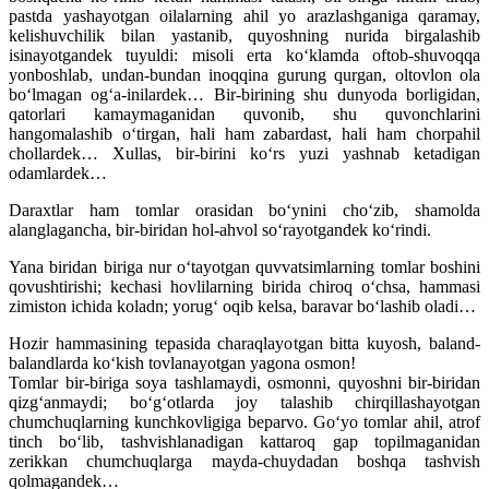
pastda yashayotgan oilalarning ahil yo arazlashganiga qaramay,
kelishuvchilik bilan yastanib, quyoshning nurida birgalashib
isinayotgandek tuyuldi: misoli erta ko‘klamda oftob-shuvoqqa
yonboshlab, undan-bundan inoqqina gurung qurgan, oltovlon ola
bo‘lmagan og‘a-inilardek… Bir-birining shu dunyoda borligidan,
qatorlari kamaymaganidan quvonib, shu quvonchlarini
hangomalashib o‘tirgan, hali ham zabardast, hali ham chorpahil
chollardek… Xullas, bir-birini ko‘rs yuzi yashnab ketadigan
odamlardek…
Daraxtlar ham tomlar orasidan bo‘ynini cho‘zib, shamolda
alanglagancha, bir-biridan hol-ahvol so‘rayotgandek ko‘rindi.
Yana biridan biriga nur o‘tayotgan quvvatsimlarning tomlar boshini
qovushtirishi; kechasi hovlilarning birida chiroq o‘chsa, hammasi
zimiston ichida koladn; yorug‘ oqib kelsa, baravar bo‘lashib oladi…
Hozir hammasining tepasida charaqlayotgan bitta kuyosh, baland-
balandlarda ko‘kish tovlanayotgan yagona osmon!
Tomlar bir-biriga soya tashlamaydi, osmonni, quyoshni bir-biridan
qizg‘anmaydi; bo‘g‘otlarda joy talashib chirqillashayotgan
chumchuqlarning kunchkovligiga beparvo. Go‘yo tomlar ahil, atrof
tinch bo‘lib, tashvishlanadigan kattaroq gap topilmaganidan
zerikkan chumchuqlarga mayda-chuydadan boshqa tashvish
qolmagandek…