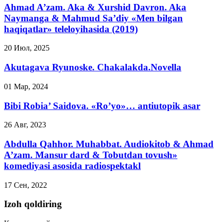
Ahmad A’zam. Aka & Xurshid Davron. Aka
Naymanga & Mahmud Sa’diy «Men bilgan
haqiqatlar» teleloyihasida (2019)
20 Июл, 2025
Akutagava Ryunoske. Chakalakda.Novella
01 Мар, 2024
Bibi Robia’ Saidova. «Ro’yo»… antiutopik asar
26 Авг, 2023
Abdulla Qahhor. Muhabbat. Audiokitob & Ahmad
A’zam. Mansur dard & Tobutdan tovush»
komediyasi asosida radiospektakl
17 Сен, 2022
Izoh qoldiring