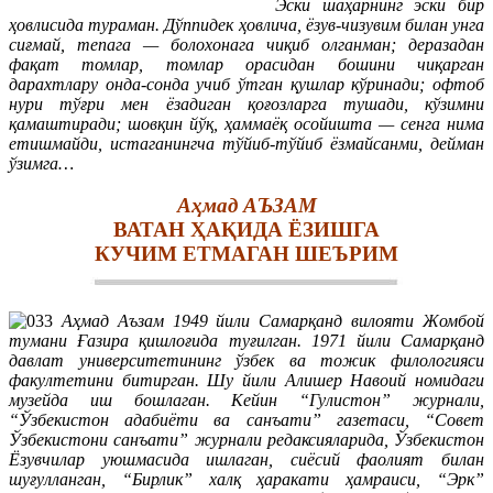
Эски шаҳарнинг эски бир
ҳовлисида тураман. Дўппидек ҳовлича, ёзув-чизувим билан унга
сиғмай, тепага — болохонага чиқиб олганман; деразадан
фақат томлар, томлар орасидан бошини чиқарган
дарахтлару онда-сонда учиб ўтган қушлар кўринади; офтоб
нури тўғри мен ёзадиган қоғозларга тушади, кўзимни
қамаштиради; шовқин йўқ, ҳаммаёқ осойишта — сенга нима
етишмайди, истаганингча тўйиб-тўйиб ёзмайсанми, дейман
ўзимга…
Аҳмад АЪЗАМ
ВАТАН ҲАҚИДА ЁЗИШГА
КУЧИМ ЕТМАГАН ШЕЪРИМ
Аҳмад Аъзам 1949 йили Самарқанд вилояти Жомбой
тумани Ғазира қишлоғида туғилган. 1971 йили Самарқанд
давлат университетининг ўзбек ва тожик филологияси
факултетини битирган. Шу йили Алишер Навоий номидаги
музейда иш бошлаган. Кейин “Гулистон” журнали,
“Ўзбекистон адабиёти ва санъати” газетаси, “Совет
Ўзбекистони санъати” журнали редаксияларида, Ўзбекистон
Ёзувчилар уюшмасида ишлаган, сиёсий фаолият билан
шуғулланган, “Бирлик” халқ ҳаракати ҳамраиси, “Эрк”