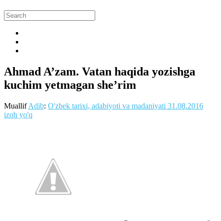
Ahmad A’zam. Vatan haqida yozishga
kuchim yetmagan she’rim
Muallif
Adib
:
O'zbek tarixi, adabiyoti va madaniyati
31.08.2016
izoh yo'q