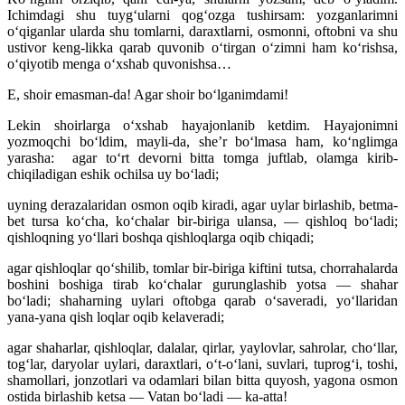
Ichimdagi shu tuyg‘ularni qog‘ozga tushirsam: yozganlarimni
o‘qiganlar ularda shu tomlarni, daraxtlarni, osmonni, oftobni va shu
ustivor keng-likka qarab quvonib o‘tirgan o‘zimni ham ko‘rishsa,
o‘qiyotib menga o‘xshab quvonishsa…
E, shoir emasman-da! Agar shoir bo‘lganimdami!
Lekin shoirlarga o‘xshab hayajonlanib ketdim. Hayajonimni
yozmoqchi bo‘ldim, mayli-da, she’r bo‘lmasa ham, ko‘nglimga
yarasha:
agar to‘rt devorni bitta tomga juftlab, olamga kirib-
chiqiladigan eshik ochilsa uy bo‘ladi;
uyning derazalaridan osmon oqib kiradi, agar uylar birlashib, betma-
bet tursa ko‘cha, ko‘chalar bir-biriga ulansa, — qishloq bo‘ladi;
qishloqning yo‘llari boshqa qishloqlarga oqib chiqadi;
agar qishloqlar qo‘shilib, tomlar bir-biriga kiftini tutsa, chorrahalarda
boshini boshiga tirab ko‘chalar gurunglashib yotsa — shahar
bo‘ladi; shaharning uylari oftobga qarab o‘saveradi, yo‘llaridan
yana-yana qish loqlar oqib kelaveradi;
agar shaharlar, qishloqlar, dalalar, qirlar, yaylovlar, sahrolar, cho‘llar,
tog‘lar, daryolar uylari, daraxtlari, o‘t-o‘lani, suvlari, tuprog‘i, toshi,
shamollari, jonzotlari va odamlari bilan bitta quyosh, yagona osmon
ostida birlashib ketsa — Vatan bo‘ladi — ka-atta!