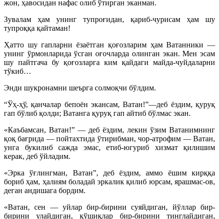
жон, ҳавосидан нафас олиб ўтирган эканман.
Зувалам ҳам унинг тупроғидан, қариб-чурисам ҳам шу
тупроққа қайтаман!
Ҳатто шу гапларни ёзаётган қоғозларим ҳам Ватанники —
унинг ўрмонларида ўсган оғочларда олинган экан. Мен эсам
шу пайтгача бу қоғозларга ким қайдаги майда-чуйдаларни
тўкиб…
Энди шукронамни шеърга солмоқчи бўлдим.
“Ўҳ-ҳў, қанчалар бепоён экансам, Ватан!”—деб ёздим, қуруқ
гап бўлиб қолди; Ватанга қуруқ гап айтиб бўлмас экан.
«Каъбамсан, Ватан!” — деб ёздим, лекин ўзим Ватанимнинг
қоқ бағрида — пойтахтида ўтирибман, чор-атрофим — Ватан,
унга букилиб сажда эмас, етиб-югуриб хизмат қилишим
керак, деб ўйладим.
«Эрка ўғлингман, Ватан”, деб ёздим, аммо ёшим кирққа
бориб ҳам, ҳалиям боладай эркалик қилиб юрсам, ярашмас-ов,
деган андишага бордим.
«Ватан, сен — уйлар бир-бирини суяйдиган, йўллар бир-
бирини улайдиган, қўшиқлар бир-бирини тинглайдиган,