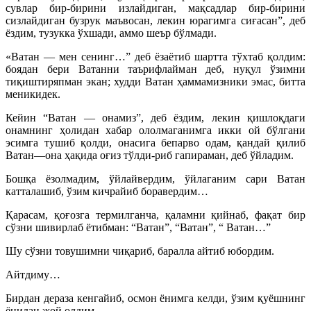
сувлар бир-бирини излайдиган, мақсадлар бир-бирини
сизлайдиган бузрук маъвосан, лекин юрагимга сиғасан”, деб
ёздим, тузукка ўхшади, аммо шеър бўлмади.
«Ватан — мен сенинг…” деб ёзаётиб шартта тўхтаб қолдим:
боядан бери Ватанни таърифлайман деб, нуқул ўзимни
тиқиштиряпман экан; худди Ватан ҳаммамизники эмас, битта
меникидек.
Кейин “Ватан — онамиз”, деб ёздим, лекин қишлоқдаги
онамнинг ҳолидан хабар ололмаганимга икки ой бўлгани
эсимга тушиб қолди, онасига бепарво одам, қандай қилиб
Ватан—она ҳақида оғиз тўлди-риб гапираман, деб ўйладим.
Бошқа ёзолмадим, ўйлайвердим, ўйлаганим сари Ватан
катталашиб, ўзим кичрайиб боравердим…
Қарасам, қоғозга термилганча, қаламни қийнаб, фақат бир
сўзни шивирлаб ётибман: “Ватан”, “Ватан”, “ Ватан…”
Шу сўзни товушимни чиқариб, баралла айтиб юбордим.
Айтдиму…
Бирдан дераза кенгайиб, осмон ёнимга келди, ўзим қуёшнинг
ёнидан жой олдим…