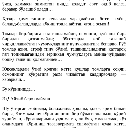
ўчса, ҳаммаси зимистон ичида коладн; ёруғ оқиб келса,
баравар бўлашиб олади…
Ҳозир ҳаммасининг тепасида чарақлаётган битта куёш,
баланд-баландларда кўкиш товланаётган ягона осмон!
Томлар бир-бирига соя ташламайди, осмонни, қуёшни бир-
биридан қизғанмайди; бўғотларда жой талашиб
чирқиллашаётган чумчуқларнинг кунчковлигига бепарво. Гўё
томлар аҳил, атроф тинч бўлиб, ташвишланадиган каттароқ
гап топилмаганидан зериккан чумчуқларга майда-чуйдадан
бошқа ташвиш қолмагандек…
Юксаклардан ўтиб қолган катта қушлар томларга соқчи,
осмоннинг кўкрагига расм чизаётган қалдирғочлар —
хабаркаш…
Бу кўринишда…
Эҳ! Айтиб беролмайман.
Шу ўтирган жойимда, болохонам, ҳовлим, қоғозларим билан
бирга, ўзим ҳам шу кўринишнинг бир бўлаги эканман; кўриб
турибман, кўрганларимни уқяпман: ҳали бу ҳаммаси эмас, кўз
олдимдаги кўриниш тасаввуримга сиғмаётган жуда катта,