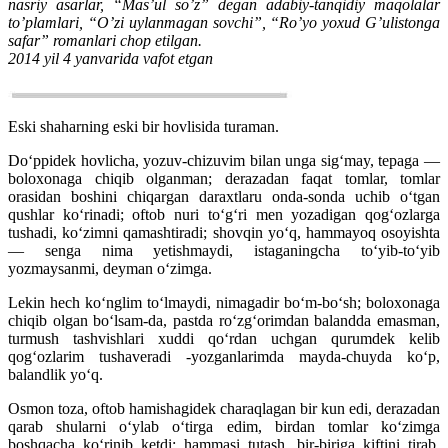
nasriy asarlar, “Mas’ul so’z” degan adabiy-tanqidiy maqolalar
to’plamlari, “O’zi uylanmagan sovchi”, “Ro’yo yoxud G’ulistonga
safar” romanlari chop etilgan.
2014 yil 4 yanvarida vafot etgan
Eski shaharning eski bir hovlisida turaman.
Do‘ppidek hovlicha, yozuv-chizuvim bilan unga sig‘may, tepaga —
boloxonaga chiqib olganman; derazadan faqat tomlar, tomlar
orasidan boshini chiqargan daraxtlaru onda-sonda uchib o‘tgan
qushlar ko‘rinadi; oftob nuri to‘g‘ri men yozadigan qog‘ozlarga
tushadi, ko‘zimni qamashtiradi; shovqin yo‘q, hammayoq osoyishta
— senga nima yetishmaydi, istaganingcha to‘yib-to‘yib
yozmaysanmi, deyman o‘zimga.
Lekin hech ko‘nglim to‘lmaydi, nimagadir bo‘m-bo‘sh; boloxonaga
chiqib olgan bo‘lsam-da, pastda ro‘zg‘orimdan balandda emasman,
turmush tashvishlari xuddi qo‘rdan uchgan qurumdek kelib
qog‘ozlarim tushaveradi -yozganlarimda mayda-chuyda ko‘p,
balandlik yo‘q.
Osmon toza, oftob hamishagidek charaqlagan bir kun edi, derazadan
qarab shularni o‘ylab o‘tirga edim, birdan tomlar ko‘zimga
boshqacha ko‘rinib ketdi: hammasi tutash, bir-biriga kiftini tirab,