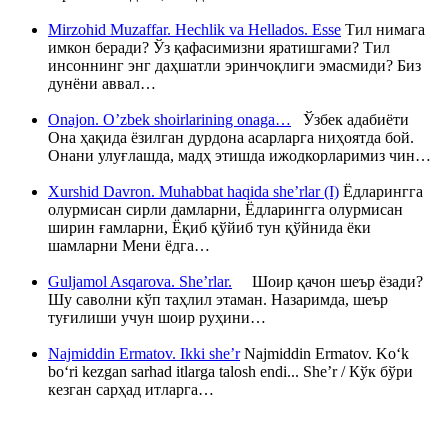
Mirzohid Muzaffar. Hechlik va Hellados. Esse
Тил нимага
имкон беради? Ўз қафасимизни яратишгами? Тил
инсоннинг энг даҳшатли эринчоқлиги эмасмиди? Биз
дунёни аввал…
Onajon. O’zbek shoirlarining onaga…
Ўзбек адабиёти
Она ҳақида ёзилган дурдона асарларга ниҳоятда бой.
Онани улуғлашда, мадҳ этишда ижодкорларимиз чин…
Xurshid Davron. Muhabbat haqida she’rlar (I)
Ёдларингга
олурмисан сирли дамларни, Ёдларингга олурмисан
ширин ғамларни, Ёқиб қўйиб тун қўйнида ёки
шамларни Мени ёдга…
Guljamol Asqarova. She’rlar.
Шоир қачон шеър ёзади?
Шу саволни кўп таҳлил этаман. Назаримда, шеър
туғилиши учун шоир руҳини…
Najmiddin Ermatov. Ikki she’r
Najmiddin Ermatov. Ko‘k
bo‘ri kezgan sarhad itlarga talosh endi... She’r / Кўк бўри
кезган сарҳад итларга…