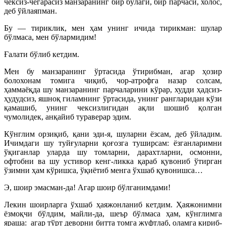
чексиз-чегарасиз манзаранинг бир бўлаги, бир парчаси, холос,
деб ўйлаяпман.
Бу — тириклик, мен ҳам унинг ичида тирикман: шулар
бўлмаса, мен бўлармидим!
Ғалати бўлиб кетдим.
Мен бу манзаранинг ўртасида ўтирибман, агар ҳозир
болохонам томига чиқиб, чор-атрофга назар солсам,
ҳаммаёқда шу манзаранинг парчаларини кўрар, худди ҳадсиз-
ҳудудсиз, яшноқ гиламнинг ўртасида, унинг рангларидан кўзи
қамашиб, унинг чексизлигидан ақли шошиб қолган
чумолидек, анқайиб тураверар эдим.
Кўнглим орзиқиб, қани эди-я, шуларни ёзсам, деб ўйладим.
Ичимдаги шу туйғуларни қоғозга туширсам: ёзганларимни
ўқиганлар уларда шу томларни, дарахтларни, осмонни,
офтобни ва шу устивор кенг-ликка қараб қувониб ўтирган
ўзимни ҳам кўришса, ўқиётиб менга ўхшаб қувонишса…
Э, шоир эмасман-да! Агар шоир бўлганимдами!
Лекин шоирларга ўхшаб ҳаяжонланиб кетдим. Ҳаяжонимни
ёзмоқчи бўлдим, майли-да, шеър бўлмаса ҳам, кўнглимга
яраша: агар тўрт деворни битта томга жуфтлаб, оламга кириб-