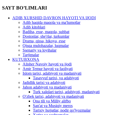
SAYT BO’LIMLARI
ADIB XURSHID DAVRON HAYOTI VA IJODI
Adib haqida maqola va ma'lumotlar
Adib kitoblari
Badiha, esse, maqola, suhbat
Dostonlar, she'rlar, turkumlar
Drama, qissa, hikoya, esse
Qisqa mulohazalar, luqmalar
Ssenariy va loyihalar
Tarjimalar
KUTUBXONA
Alisher Navoiy hayoti va ijodi
Amir Temur hayoti va faoliyati
Islom tarixi, adabiyoti va madaniyati
Tasavvuf tarixi, va adabiyoti
Jadidlik tarixi va adabiyoti
Jahon adabiyoti va madaniyati
Turk xalqlari tarixi, adabiyoti, madaniyati
O'zbek tarixi, adabiyoti va madaniyati
Ona tili va Milliy alifbo
San'at va Musiqiy meros
Tarixiy hujjatlar, nodir qo'lyozmalar
Xotira va yodnomalar