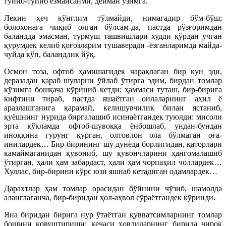
тўйиб-тўйиб ёзмайсанми, дейман ўзимга.
Лекин ҳеч кўнглим тўлмайди, нимагадир бўм-бўш;
болохонага чиқиб олган бўлсам-да, пастда рўзғоримдан
баландда эмасман, турмуш ташвишлари худди қўрдан учган
қурумдек келиб қоғозларим тушаверади -ёзганларимда майда-
чуйда кўп, баландлик йўқ.
Осмон тоза, офтоб ҳамишагидек чарақлаган бир кун эди,
деразадан қараб шуларни ўйлаб ўтирга эдим, бирдан томлар
кўзимга бошқача кўриниб кетди: ҳаммаси туташ, бир-бирига
кифтини тираб, пастда яшаётган оилаларнинг аҳил ё
аразлашганига қарамай, келишувчилик билан ястаниб,
қуёшнинг нурида биргалашиб исинаётгандек туюлди: мисоли
эрта кўкламда офтоб-шувоққа ёнбошлаб, ундан-бундан
иноққина гурунг қурган, олтовлон ола бўлмаган оға-
инилардек… Бир-бирининг шу дунёда борлигидан, қаторлари
камаймаганидан қувониб, шу қувончларини ҳангомалашиб
ўтирган, ҳали ҳам забардаст, ҳали ҳам чорпаҳил чоллардек…
Хуллас, бир-бирини кўрс юзи яшнаб кетадиган одамлардек…
Дарахтлар ҳам томлар орасидан бўйнини чўзиб, шамолда
аланглаганча, бир-биридан ҳол-аҳвол сўраётгандек кўринди.
Яна биридан бирига нур ўтаётган қувватсимларнинг томлар
бошини қовуштириши; кечаси ҳовлиларнинг бирида чироқ