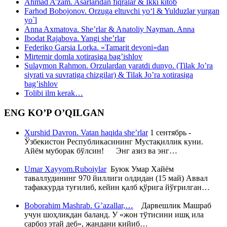
Ahmad A’zam. Asarlaridan fiqralar & Ikki kitob
Farhod Bobojonov. Orzuga eltuvchi yo‘l & Yulduzlar yurgan
yo`l
Anna Axmatova. She’rlar & Anatoliy Nayman. Anna
Ibodat Rajabova. Yangi she’rlar
Federiko Garsia Lorka. «Tamarit devoni»dan
Mirtemir domla xotirasiga bag’ishlov
Sulaymon Rahmon. Orzulardan yaratdi dunyo. (Tilak Jo’ra
siyrati va suvratiga chizgilar) & Tilak Jo’ra xotirasiga
bag’ishlov
Tolibi ilm kerak…
ENG KO’P O’QILGAN
Xurshid Davron. Vatan haqida she’rlar
1 сентябрь -
Ўзбекистон Республикасининг Мустақиллик куни.
Айём муборак бўлсин! Энг азиз ва энг…
Umar Xayyom.Ruboiylar
Буюк Умар Хайём
таваллудининг 970 йиллиги олдидан (15 май) Аввал
тафаккурда туғилиб, кейин қалб қўрига йўғрилган…
Boborahim Mashrab. G’azallar,…
Дарвешлик Машраб
учун шоҳликдан баланд. У «жон тўтисини ишқ ила
сарбоз этай деб», жандани кийиб…