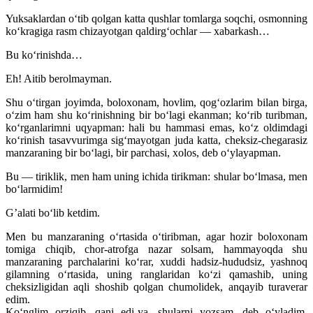
Yuksaklardan o‘tib qolgan katta qushlar tomlarga soqchi, osmonning
ko‘kragiga rasm chizayotgan qaldirg‘ochlar — xabarkash…
Bu ko‘rinishda…
Eh! Aitib berolmayman.
Shu o‘tirgan joyimda, boloxonam, hovlim, qog‘ozlarim bilan birga,
o‘zim ham shu ko‘rinishning bir bo‘lagi ekanman; ko‘rib turibman,
ko‘rganlarimni uqyapman: hali bu hammasi emas, ko‘z oldimdagi
ko‘rinish tasavvurimga sig‘mayotgan juda katta, cheksiz-chegarasiz
manzaraning bir bo‘lagi, bir parchasi, xolos, deb o‘ylayapman.
Bu — tiriklik, men ham uning ichida tirikman: shular bo‘lmasa, men
bo‘larmidim!
G’alati bo‘lib ketdim.
Men bu manzaraning o‘rtasida o‘tiribman, agar hozir boloxonam
tomiga chiqib, chor-atrofga nazar solsam, hammayoqda shu
manzaraning parchalarini ko‘rar, xuddi hadsiz-hududsiz, yashnoq
gilamning o‘rtasida, uning ranglaridan ko‘zi qamashib, uning
cheksizligidan aqli shoshib qolgan chumolidek, anqayib turaverar
edim.
Ko‘nglim orziqib, qani edi-ya, shularni yozsam, deb o‘yladim.