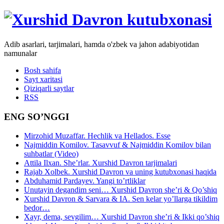
Adib asarlari, tarjimalari, hamda o'zbek va jahon adabiyotidan
namunalar
Bosh sahifa
Sayt xaritasi
Qiziqarli saytlar
RSS
ENG SO’NGGI
Mirzohid Muzaffar. Hechlik va Hellados. Esse
Najmiddin Komilov. Tasavvuf & Najmiddin Komilov bilan
suhbatlar (Video)
Attila Ilxan. She’rlar. Xurshid Davron tarjimalari
Rajab Xolbek. Xurshid Davron va uning kutubxonasi haqida
Abduhamid Pardayev. Yangi to’rtliklar
Unutayin degandim seni… Xurshid Davron she’ri & Qo’shiq
Xurshid Davron & Sarvara & IA. Sen kelar yo’llarga tikildim
bedor…
Xayr, dema, sevgilim… Xurshid Davron she’ri & Ikki qo’shiq