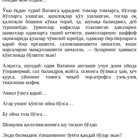
Ўша ёқдан туриб Ватанга қарадим: томлар томларга, йўллар
йўлларга улашган, қишлоқлар қўл ушлашган, тоғлар оқ
қалпоқли бошини кўкка тираб, ҳа, шунақа баландмиз, деб
туришибди, ўрмонлар нафасида тозаланган ҳаволарни
шамоллар одамларга ташиб кетяпти, шамолларнинг шаффоф
оқимларида қушлар чўмилиб юрибди, одамлар бир-бирларига
қараб бош ирғашяпти, саломлашишяпти шекилли, яхши
нарсаларни маъқуллашяпти шекилли, — буларнинг ҳаммаси
кўнглимда бўляпти экан!
Алқисса, шундай: одам Ватанни англаши учун доим уйида
ўтиравермай, сал баландроқ жойга, осмонга бўлмаса ҳам, ҳеч
қурса, уйининг томига чиқиб чор-атрофга узоқ-узоқ
тикилиши кифоя.
Аввал ўзига қараб…
Агар унинг кўнгли ойна бўлса…
Бу ойна тоза бўлса…
Шоирлик қилолмаганимга шу таскин бўлди.
Энди билмадим: ёзишимнинг буёғи қандай бўлар экан?