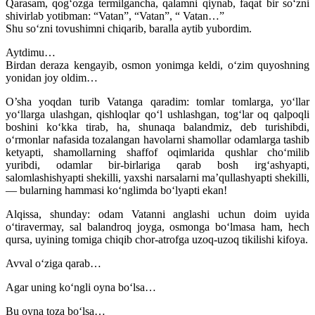
Qarasam, qog‘ozga termilgancha, qalamni qiynab, faqat bir so‘zni
shivirlab yotibman: “Vatan”, “Vatan”, “ Vatan…”
Shu so‘zni tovushimni chiqarib, baralla aytib yubordim.
Aytdimu…
Birdan deraza kengayib, osmon yonimga keldi, o‘zim quyoshning
yonidan joy oldim…
O’sha yoqdan turib Vatanga qaradim: tomlar tomlarga, yo‘llar
yo‘llarga ulashgan, qishloqlar qo‘l ushlashgan, tog‘lar oq qalpoqli
boshini ko‘kka tirab, ha, shunaqa balandmiz, deb turishibdi,
o‘rmonlar nafasida tozalangan havolarni shamollar odamlarga tashib
ketyapti, shamollarning shaffof oqimlarida qushlar cho‘milib
yuribdi, odamlar bir-birlariga qarab bosh irg‘ashyapti,
salomlashishyapti shekilli, yaxshi narsalarni ma’qullashyapti shekilli,
— bularning hammasi ko‘nglimda bo‘lyapti ekan!
Alqissa, shunday: odam Vatanni anglashi uchun doim uyida
o‘tiravermay, sal balandroq joyga, osmonga bo‘lmasa ham, hech
qursa, uyining tomiga chiqib chor-atrofga uzoq-uzoq tikilishi kifoya.
Avval o‘ziga qarab…
Agar uning ko‘ngli oyna bo‘lsa…
Bu oyna toza bo‘lsa…