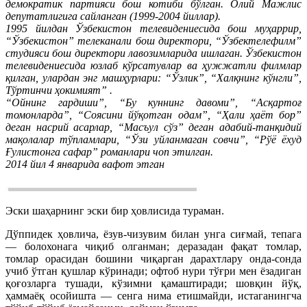
демократик партияси бош котиби бўлган. Олий Мажлис
депутатлигига сайланган (1999-2004 йиллар).
1995 йилдан Ўзбекистон телевидениесида бош муҳаррир,
“Ўзбекистон” телеканали бош директори, “Ўзбектелефилм”
студияси бош директори лавозимларида ишлаган. Ўзбекистон
телевидениесида юзлаб кўрсатувлар ва ҳужжатли филмлар
қилган, улардан энг машҳурлари: “Ўзлик”, “Халқнинг кўнгли”,
Тўртинчи ҳокимият” .
“Ойнинг гардиши”, “Бу куннинг давоми”, “Асқартоғ
томонларда”, “Соясини йўқотган одам”, “Ҳали ҳаёт бор”
деган насрий асарлар, “Масъул сўз” деган адабий-танқидий
мақолалар тўпламлари, “Ўзи уйланмаган совчи”, “Рўё ёхуд
Ғулистонга сафар” романлари чоп этилган.
2014 йил 4 январида вафот этган
Эски шаҳарнинг эски бир ҳовлисида тураман.
Дўппидек ҳовлича, ёзув-чизувим билан унга сиғмай, тепага
— болохонага чиқиб олганман; деразадан фақат томлар,
томлар орасидан бошини чиқарган дарахтлару онда-сонда
учиб ўтган қушлар кўринади; офтоб нури тўғри мен ёзадиган
қоғозларга тушади, кўзимни қамаштиради; шовқин йўқ,
ҳаммаёқ осойишта — сенга нима етишмайди, истаганингча