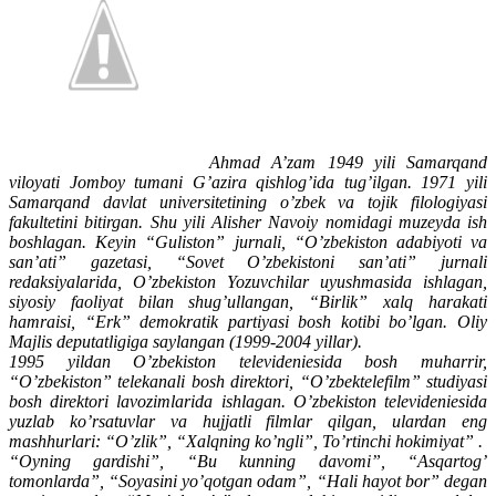
Ahmad A’zam 1949 yili Samarqand
viloyati Jomboy tumani G’azira qishlog’ida tug’ilgan. 1971 yili
Samarqand davlat universitetining o’zbek va tojik filologiyasi
fakultetini bitirgan. Shu yili Alisher Navoiy nomidagi muzeyda ish
boshlagan. Keyin “Guliston” jurnali, “O’zbekiston adabiyoti va
san’ati” gazetasi, “Sovet O’zbekistoni san’ati” jurnali
redaksiyalarida, O’zbekiston Yozuvchilar uyushmasida ishlagan,
siyosiy faoliyat bilan shug’ullangan, “Birlik” xalq harakati
hamraisi, “Erk” demokratik partiyasi bosh kotibi bo’lgan. Oliy
Majlis deputatligiga saylangan (1999-2004 yillar).
1995 yildan O’zbekiston televideniesida bosh muharrir,
“O’zbekiston” telekanali bosh direktori, “O’zbektelefilm” studiyasi
bosh direktori lavozimlarida ishlagan. O’zbekiston televideniesida
yuzlab ko’rsatuvlar va hujjatli filmlar qilgan, ulardan eng
mashhurlari: “O’zlik”, “Xalqning ko’ngli”, To’rtinchi hokimiyat” .
“Oyning gardishi”, “Bu kunning davomi”, “Asqartog’
tomonlarda”, “Soyasini yo’qotgan odam”, “Hali hayot bor” degan