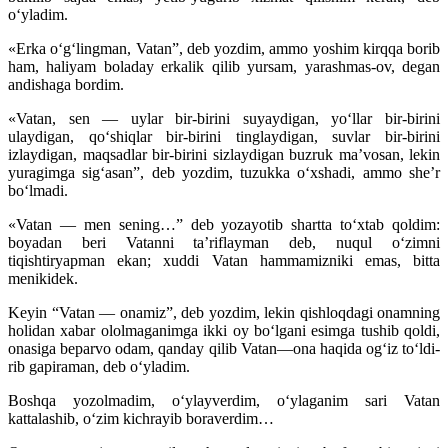
o‘yladim.
«Erka o‘g‘lingman, Vatan”, deb yozdim, ammo yoshim kirqqa borib
ham, haliyam boladay erkalik qilib yursam, yarashmas-ov, degan
andishaga bordim.
«Vatan, sen — uylar bir-birini suyaydigan, yo‘llar bir-birini
ulaydigan, qo‘shiqlar bir-birini tinglaydigan, suvlar bir-birini
izlaydigan, maqsadlar bir-birini sizlaydigan buzruk ma’vosan, lekin
yuragimga sig‘asan”, deb yozdim, tuzukka o‘xshadi, ammo she’r
bo‘lmadi.
«Vatan — men sening…” deb yozayotib shartta to‘xtab qoldim:
boyadan beri Vatanni ta’riflayman deb, nuqul o‘zimni
tiqishtiryapman ekan; xuddi Vatan hammamizniki emas, bitta
menikidek.
Keyin “Vatan — onamiz”, deb yozdim, lekin qishloqdagi onamning
holidan xabar ololmaganimga ikki oy bo‘lgani esimga tushib qoldi,
onasiga beparvo odam, qanday qilib Vatan—ona haqida og‘iz to‘ldi-
rib gapiraman, deb o‘yladim.
Boshqa yozolmadim, o‘ylayverdim, o‘ylaganim sari Vatan
kattalashib, o‘zim kichrayib boraverdim…