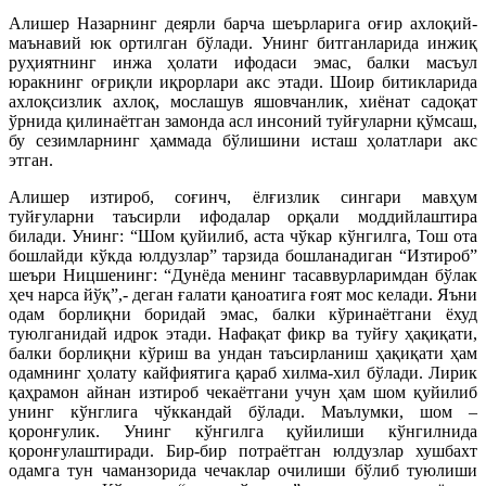
Алишер Назарнинг деярли барча шеърларига оғир ахлоқий-
маънавий юк ортилган бўлади. Унинг битганларида инжиқ
руҳиятнинг инжа ҳолати ифодаси эмас, балки масъул
юракнинг оғриқли иқрорлари акс этади. Шоир битикларида
ахлоқсизлик ахлоқ, мослашув яшовчанлик, хиёнат садоқат
ўрнида қилинаётган замонда асл инсоний туйғуларни қўмсаш,
бу сезимларнинг ҳаммада бўлишини исташ ҳолатлари акс
этган.
Алишер изтироб, соғинч, ёлғизлик сингари мавҳум
туйғуларни таъсирли ифодалар орқали моддийлаштира
билади. Унинг: “Шом қуйилиб, аста чўкар кўнгилга, Тош ота
бошлайди кўкда юлдузлар” тарзида бошланадиган “Изтироб”
шеъри Ницшенинг: “Дунёда менинг тасаввурларимдан бўлак
ҳеч нарса йўқ”,- деган ғалати қаноатига ғоят мос келади. Яъни
одам борлиқни боридай эмас, балки кўринаётгани ёхуд
туюлганидай идрок этади. Нафақат фикр ва туйғу ҳақиқати,
балки борлиқни кўриш ва ундан таъсирланиш ҳақиқати ҳам
одамнинг ҳолату кайфиятига қараб хилма-хил бўлади. Лирик
қаҳрамон айнан изтироб чекаётгани учун ҳам шом қуйилиб
унинг кўнглига чўккандай бўлади. Маълумки, шом –
қоронғулик. Унинг кўнгилга қуйилиши кўнгилнида
қоронғулаштиради. Бир-бир потраётган юлдузлар хушбахт
одамга тун чаманзорида чечаклар очилиши бўлиб туюлиши