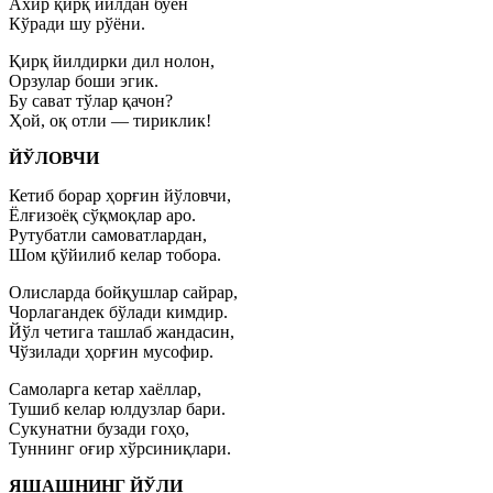
Ахир қирқ йилдан буён
Кўради шу рўёни.
Қирқ йилдирки дил нолон,
Орзулар боши эгик.
Бу сават тўлар қачон?
Ҳой, оқ отли — тириклик!
ЙЎЛОВЧИ
Кетиб борар ҳорғин йўловчи,
Ёлғизоёқ сўқмоқлар аро.
Рутубатли самоватлардан,
Шом қўйилиб келар тобора.
Олисларда бойқушлар сайрар,
Чорлагандек бўлади кимдир.
Йўл четига ташлаб жандасин,
Чўзилади ҳорғин мусофир.
Самоларга кетар хаёллар,
Тушиб келар юлдузлар бари.
Сукунатни бузади гоҳо,
Туннинг оғир хўрсиниқлари.
ЯШАШНИНГ ЙЎЛИ