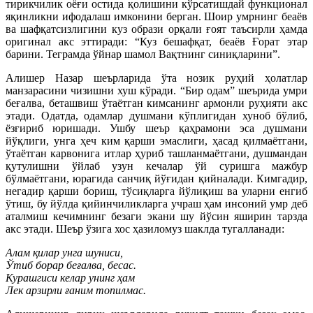
тирикчилик оёғи остида қолишини кўрсатишдай функционал
яқинликни ифодалаш имконини берган. Шоир умрнинг беаёв
ва шафқатсизлигини куз образи орқали ғоят таъсирли ҳамда
оригинал акс эттиради: “Куз бешафқат, беаёв Ғорат этар
барини. Теграмда ўйнар шамол Вақтнинг синиқларини”.
Алишер Назар шеърларида ўта нозик руҳий ҳолатлар
манзарасини чизишни хуш кўради. “Бир одам” шеърида умри
беғалва, беташвиш ўтаётган кимсанинг армонли руҳияти акс
этади. Одатда, одамлар душмани кўплигидан хуноб бўлиб,
ёзғириб юришади. Ушбу шеър қаҳрамони эса душмани
йўқлиги, унга ҳеч ким қарши эмаслиги, ҳасад қилмаётгани,
ўтаётган карвонига итлар ҳуриб ташланмаётгани, душмандан
қутулишни ўйлаб узун кечалар ўй суришга мажбур
бўлмаётгани, юрагида санчиқ йўғидан қийналади. Кимгадир,
негадир қарши бориш, тўсиқларга йўлиқиш ва уларни енгиб
ўтиш, бу йўлда қийинчиликларга учраш ҳам инсоний умр деб
аталмиш кечимнинг безаги экани шу йўсин яширин тарзда
акс этади. Шеър ўзига хос ҳазиломуз шаклда тугалланади:
Алам қилар унга шуниси,
Ўтиб борар беғалва, бесас.
Курашгиси келар унинг ҳам
Лек арзирли ғаним топилмас.