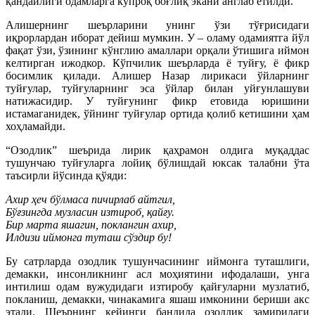
қандайлиги одамларга кўпроқ боғлиқ экани англаб етилди.
Алишернинг шеърларини унинг ўзи тўғрисидаги
иқрорлардан иборат дейиш мумкин. У – оламу одамиятга йўл
фақат ўзи, ўзининг кўнглию амаллари орқали ўтишига иймон
келтирган ижодкор. Кўпчилик шеърларда ё туйғу, ё фикр
босимлик қилади. Алишер Назар лирикаси ўйларнинг
туйғулар, туйғуларнинг эса ўйлар билан уйғунлашуви
натижасидир. У туйғунинг фикр етовида юришини
истамаганидек, ўйнинг туйғулар ортида қолиб кетишини ҳам
хоҳламайди.
“Озодлик” шеърида лирик қаҳрамон олдига муқаддас
тушунчаю туйғуларга лойиқ бўлишдай юксак талабни ўта
таъсирли йўсинда қўяди:
Ахир ҳеч бўлмаса пичирлаб айтгил,
Бўғзингда музласин изтироб, қайғу.
Бир марта яшагин, поклангин ахир,
Илдизи иймонга туташ сўздир бу!
Бу сатрларда озодлик тушунчасининг иймонга туташлиги,
демакки, инсонликнинг асл моҳиятини ифодалаши, унга
интилиш одам вужудидаги изтиробу қайғуларни музлатиб,
покланиш, демакки, чинакамига яшаш имконини бериши акс
этади. Шеърнинг кейинги бандида озодлик замиридаги