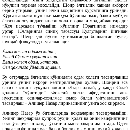
йўқлиги тарзида изоҳлайди. Шоир ёлғизлик ҳақида ахборот
бериб ўтирмай, унинг ички моҳиятини кўрсатишга уринади.
Кўрсатгандаям шунчаки мавҳум йўсинда эмас, балки мубҳам
ёлғизлик оғушидаги инсон ҳолати орқали моддийлаштиради:
“Ҳеч нарсадан тўлмайди кўнглинг, Юрагингни нимадир
ўртар. Юзларингда синиқ табассум Кулгуларинг йиғидан
баттар”. Шеър қай йўсин кутилмаганда бошланган бўлса,
шундай фавқулодда тугалланади:
Ёлғиз қолган одамга қийин,
Енгиб бўлмас сукунат юкин.
Ёлғиз қолган одам, ҳаттоки,
Сен ҳақингда ўйлаши мумкин.
Бу сатрларда ёлғизлик қўйнидаги одам ҳолати тасвирланиш
ўрнига унинг иқрори келтирилгандай бўлади. Шоирни эса
ёлғиз каснинг сукунат юкини кўтара олмай, у ҳақда ўйлаб
қолиши “чўчитади”. Фожеий ҳолат ифодасининг авж
нуқтасини сезилар-сезилмас юмор билан уйғунлаштириб
тасвирлаш – Алишер Назар лирикасининг ўзига хос қирраси.
Алишер Назар ўз битикларида воқеаларни тасвирламайди.
Унинг шеърларида кўпроқ руҳий ҳолат ва оний кайфиятнинг
ғоят ўзгарувчан ҳамда ўткинчи манзаралари акс этади. Одам
воқеалар фонида эмас, балки борлиқ одамнинг руҳий ҳолат ва