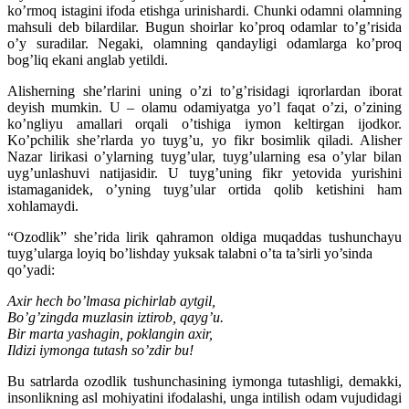
ko’rmoq istagini ifoda etishga urinishardi. Chunki odamni olamning
mahsuli deb bilardilar. Bugun shoirlar ko’proq odamlar to’g’risida
o’y suradilar. Negaki, olamning qandayligi odamlarga ko’proq
bog’liq ekani anglab yetildi.
Alisherning she’rlarini uning o’zi to’g’risidagi iqrorlardan iborat
deyish mumkin. U – olamu odamiyatga yo’l faqat o’zi, o’zining
ko’ngliyu amallari orqali o’tishiga iymon keltirgan ijodkor.
Ko’pchilik she’rlarda yo tuyg’u, yo fikr bosimlik qiladi. Alisher
Nazar lirikasi o’ylarning tuyg’ular, tuyg’ularning esa o’ylar bilan
uyg’unlashuvi natijasidir. U tuyg’uning fikr yetovida yurishini
istamaganidek, o’yning tuyg’ular ortida qolib ketishini ham
xohlamaydi.
“Ozodlik” she’rida lirik qahramon oldiga muqaddas tushunchayu
tuyg’ularga loyiq bo’lishday yuksak talabni o’ta ta’sirli yo’sinda
qo’yadi:
Axir hech bo’lmasa pichirlab aytgil,
Bo’g’zingda muzlasin iztirob, qayg’u.
Bir marta yashagin, poklangin axir,
Ildizi iymonga tutash so’zdir bu!
Bu satrlarda ozodlik tushunchasining iymonga tutashligi, demakki,
insonlikning asl mohiyatini ifodalashi, unga intilish odam vujudidagi