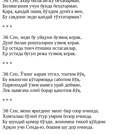
Эй Сен, ахир биласан-ку бехабарман,
Билмаганим учун бунда бехатарман.
Қара, қандай ошиқ бўлдим дунёга мен,
Бу савдони энди қандай тўхтатарман?
* * *
Эй Сен, энди бу уйқуни бузмоқ керак,
Дунё билан ришталарни узмоқ керак.
Ер остида тинч ётишни истаганлар,
Ер устида бугун режа тузмоқ керак.
* * *
Эй Сен, Ўзинг карам этгил, тоатим йўқ,
Бу юкингни кўтармоққа саботим йўқ.
Парвонадай ўзим шамга урай дейман,
Лек шамгача олиб борар қанотим йўқ.
* * *
Эй Сен, мени яратдинг минг бир озор ичинда,
Хомталаш бўлиб ётур умрим бозор ичинда.
Бу шундай қимор бўлди, жонимни тикиб қўйдим:
Арқон учи Сенда-ю, бошим шу дор ичинда.