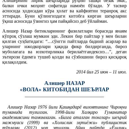
Алишернинг лирик шеърларида руҳият ташқи безак эмас,
балки ички моҳият сифатида намоён бўлади. У тасвир
асносида ҳодисадан кўра ҳолат ва кайфиятни теранроқ акс
эттиради. Буни қўлингиздаги китобга кирган шеърларни
ўқиш асносида ўзингиз ҳам пайқайсиз деб ўйлайман.
Алишер Назар битикларининг фазилатлари борасида янаям
кўпроқ сўзлаш мумкин эди. Лекин бир пайтлар у мен билан
қилган суҳбатидаги: “…сўнгги пайтларда бадиий асарлар ва
уларнинг ижодкорлари ҳақида фикр билдирганда, бироз
муболағага ва юзхотирликка берилаётгандексиз…”, деган
эътирози ёдимга тушиб қолди ва сўзбошини бироз қисқароқ
қилақолдим.
2014 йил 25 июн – 11 июл.
Алишер НАЗАР
«ВОЛА» КИТОБИДАН ШЕЪРЛАР
Алишер Назар 1976 йили Қашқадарё вилоятининг Чироқчи
туманида туғилган. 1998-йили Халқаро Гуманитар
академиясини тамомлаган. «Бизга аталган тонглар» шеърий
мажмуаси (1999) ва «Холислик эҳтиёжи» публицистик
тўплами (2012) чоп этилган. Айни пайтда «Ёшлик»