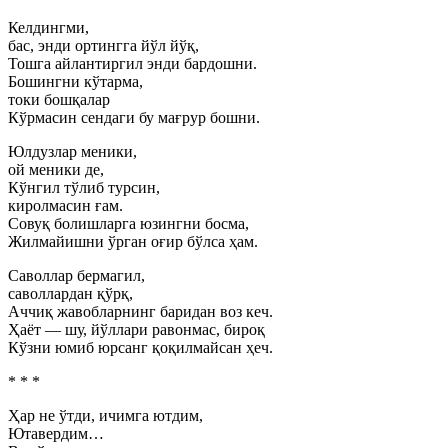
Келдингми,
бас, энди ортингга йўл йўқ,
Тошга айлантиргил энди бардошни.
Бошингни кўтарма,
токи бошқалар
Кўрмасин сендаги бу мағрур бошни.
Юлдузлар меники,
ой меники де,
Кўнгил тўлиб турсин,
киролмасин ғам.
Совуқ болишларга юзингни босма,
Жилмайишни ўрган оғир бўлса ҳам.
Саволлар бермагил,
саволлардан қўрқ,
Аччиқ жавобларнинг баридан воз кеч.
Ҳаёт — шу, йўллари равонмас, бироқ
Кўзни юмиб юрсанг қоқилмайсан ҳеч.
* * *
Ҳар не ўтди, ичимга ютдим,
Ютавердим…