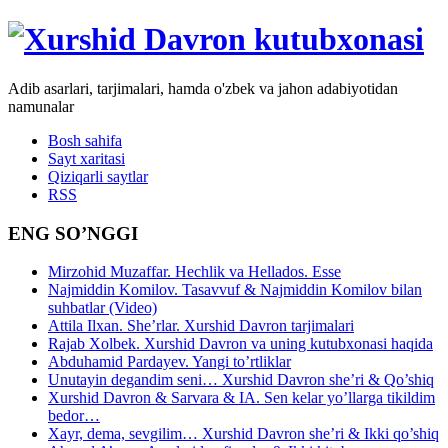
Adib asarlari, tarjimalari, hamda o'zbek va jahon adabiyotidan
namunalar
Bosh sahifa
Sayt xaritasi
Qiziqarli saytlar
RSS
ENG SO’NGGI
Mirzohid Muzaffar. Hechlik va Hellados. Esse
Najmiddin Komilov. Tasavvuf & Najmiddin Komilov bilan
suhbatlar (Video)
Attila Ilxan. She’rlar. Xurshid Davron tarjimalari
Rajab Xolbek. Xurshid Davron va uning kutubxonasi haqida
Abduhamid Pardayev. Yangi to’rtliklar
Unutayin degandim seni… Xurshid Davron she’ri & Qo’shiq
Xurshid Davron & Sarvara & IA. Sen kelar yo’llarga tikildim
bedor…
Xayr, dema, sevgilim… Xurshid Davron she’ri & Ikki qo’shiq