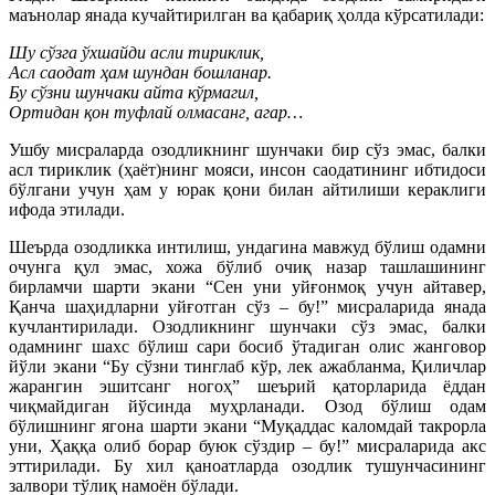
маънолар янада кучайтирилган ва қабариқ ҳолда кўрсатилади:
Шу сўзга ўхшайди асли тириклик,
Асл саодат ҳам шундан бошланар.
Бу сўзни шунчаки айта кўрмагил,
Ортидан қон туфлай олмасанг, агар…
Ушбу мисраларда озодликнинг шунчаки бир сўз эмас, балки
асл тириклик (ҳаёт)нинг мояси, инсон саодатининг ибтидоси
бўлгани учун ҳам у юрак қони билан айтилиши кераклиги
ифода этилади.
Шеърда озодликка интилиш, ундагина мавжуд бўлиш одамни
очунга қул эмас, хожа бўлиб очиқ назар ташлашининг
бирламчи шарти экани “Сен уни уйғонмоқ учун айтавер,
Қанча шаҳидларни уйғотган сўз – бу!” мисраларида янада
кучлантирилади. Озодликнинг шунчаки сўз эмас, балки
одамнинг шахс бўлиш сари босиб ўтадиган олис жанговор
йўли экани “Бу сўзни тинглаб кўр, лек ажабланма, Қиличлар
жарангин эшитсанг ногоҳ” шеърий қаторларида ёддан
чиқмайдиган йўсинда муҳрланади. Озод бўлиш одам
бўлишнинг ягона шарти экани “Муқаддас каломдай такрорла
уни, Ҳаққа олиб борар буюк сўздир – бу!” мисраларида акс
эттирилади. Бу хил қаноатларда озодлик тушунчасининг
залвори тўлиқ намоён бўлади.