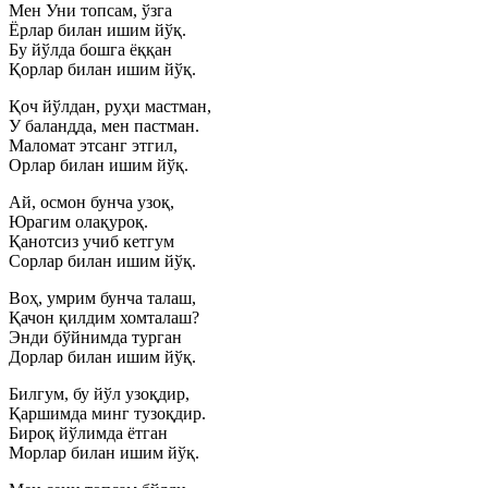
Мен Уни топсам, ўзга
Ёрлар билан ишим йўқ.
Бу йўлда бошга ёққан
Қорлар билан ишим йўқ.
Қоч йўлдан, руҳи мастман,
У баландда, мен пастман.
Маломат этсанг этгил,
Орлар билан ишим йўқ.
Ай, осмон бунча узоқ,
Юрагим олақуроқ.
Қанотсиз учиб кетгум
Сорлар билан ишим йўқ.
Воҳ, умрим бунча талаш,
Қачон қилдим хомталаш?
Энди бўйнимда турган
Дорлар билан ишим йўқ.
Билгум, бу йўл узоқдир,
Қаршимда минг тузоқдир.
Бироқ йўлимда ётган
Морлар билан ишим йўқ.