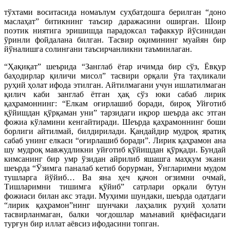
тўхтами воситасида номаълум суҳбатдошга берилган “доно
маслаҳат” битикнинг таъсир даражасини оширган. Шоир
поэтик ниятига эришишда парадоксал тафаккур йўсинидан
ўринли фойдалана билган. Тасвир оқимининг муайян бир
йўналишга солингани таъсирчанликни таъминлаган.
“Ҳақиқат” шеърида “Занглаб ётар ичимда бир сўз, Ёвқур
баҳодирлар қиличи мисол” тасвири орқали ўта таҳликали
руҳий ҳолат ифода этилган. Айтилмагани учун ишлатилмаган
қилич каби занглаб ётган ҳақ сўз юки сабаб лирик
қаҳрамоннинг: “Елкам оғирлашиб боради, бироқ Уйғотиб
қўйишдан қўрқаман уни” тарзидаги иқрор шеърда акс этган
фожиа кўламини кенгайтиради. Шеърда қаҳрамоннинг боши
борлиги айтилмай, билдирилади. Қандайдир мудроқ яратиқ
сабаб унинг елкаси “оғирлашиб боради”. Лирик қаҳрамон ана
шу мудроқ мавжудликни уйғотиб қўйишдан қўрқади. Бундай
кимсанинг бир умр ўзидан айрилиб яшашга маҳкум экани
шеърда “Ўзимга паналаб кетиб борурман, Ўнгларимни мудом
тушларга йўйиб… Ва яна ҳеч қачон оғзимни очмай,
Тишларимни тишимга қўйиб” сатрлари орқали бутун
фожиаси билан акс этади. Муҳими шундаки, шеърда одатдаги
“лирик қаҳрамон”нинг шунчаки лаҳзалик руҳий ҳолати
тасвирланмаган, балки чоғдошлар маънавий қиёфасидаги
турғун бир иллат аёвсиз ифодасини топган.