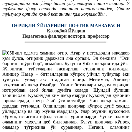
туйғуларнинг эса ўйлар билан уйғунлашуви натижасидир. У
туйғунинг фикр етовида юришини истамаганидек, ўйнинг
туйғулар ортида қолиб кетишини ҳам хоҳламайди .
ОҒРИҚЛИ ЎЙЛАРНИНГ ПОЭТИК МАНЗАРАСИ
Қозоқбой Йўлдош
Педагогика фанлари доктори, профессор
йчил одамга ҳамиша оғир. Агар у истеъдодли ижодкор
ҳам бўлса, оғирлик даражаси яна ортади. Эл бежизга: “Эси
борнинг шўри бор”, демайди. Бугунги ўзбек шеъриятида ўйга
йўғрилган туйғуларни тасвирлаш етакчилик қилмоқда.
Алишер Назар – битганларида кўпроқ ўйчил туйғулар ёки
туйғусол ўйлар акс этадиган шоир. Менимча, Алишер
роҳатланиб шеър ёзмайди. Унинг битиклари мудом оғриқли
изтиробдан азоб билан дунёга келади. Шундай бўлиши
табиий ҳам. Қувончдан ким шеър ёзарди? Қувончдан қувониб
юрилаверади, шеър ёзиб ўтирилмайди. Чин шеър ҳамиша
дарддан туғилади. Олдинлари шоирлар кўпроқ дунё ҳақида
ўйлардилар ва шу жўнда ёзардилар. Улар очунни нуқсонсиз
кўрмоқ истагини ифода этишга уринишарди. Чунки одамни
оламнинг маҳсули деб билардилар. Бугун шоирлар кўпроқ
одамлар тўғрисида ўй сурадилар. Негаки, оламнинг