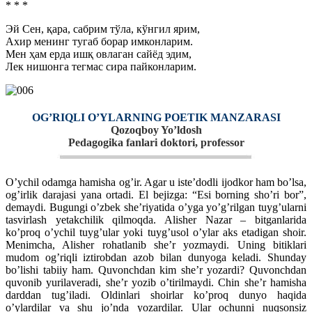
* * *
Эй Сен, қара, сабрим тўла, кўнгил ярим,
Ахир менинг тугаб борар имконларим.
Мен ҳам ерда ишқ овлаган сайёд эдим,
Лек нишонга тегмас сира пайконларим.
OG’RIQLI O’YLARNING POETIK MANZARASI
Qozoqboy Yo’ldosh
Pedagogika fanlari doktori, professor
O’ychil odamga hamisha og’ir. Agar u iste’dodli ijodkor ham bo’lsa,
og’irlik darajasi yana ortadi. El bejizga: “Esi borning sho’ri bor”,
demaydi. Bugungi o’zbek she’riyatida o’yga yo’g’rilgan tuyg’ularni
tasvirlash yetakchilik qilmoqda. Alisher Nazar – bitganlarida
ko’proq o’ychil tuyg’ular yoki tuyg’usol o’ylar aks etadigan shoir.
Menimcha, Alisher rohatlanib she’r yozmaydi. Uning bitiklari
mudom og’riqli iztirobdan azob bilan dunyoga keladi. Shunday
bo’lishi tabiiy ham. Quvonchdan kim she’r yozardi? Quvonchdan
quvonib yurilaveradi, she’r yozib o’tirilmaydi. Chin she’r hamisha
darddan tug’iladi. Oldinlari shoirlar ko’proq dunyo haqida
o’ylardilar va shu jo’nda yozardilar. Ular ochunni nuqsonsiz