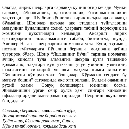
Одатда, лирик шеърларга сарлавҳа қўйиш оғир кечади. Чунки
сарлавҳа йўналганлик, қаратилганлик, бағишланганликни
тақозо қилади. Шу боис кўпчилик лирик шеърларда сарлавҳа
бўлмайди. Шоирлар шеърда акс этадиган туйғуларини
мавзунинг йўналишига солиб, улардаги табиий порлоқлик ва
жозибани йўқотгилари келмайди. Аксарият лирик
яратиқларнинг номланмаслиги сабаби, бизнингча, шунда.
Алишер Назар – шеърларини номлашга уста. Буни, эҳтимол,
поэтик туйғуларига йўналиш беришга моҳирлик дейиш
тўғрироқ бўлар. Шоир “Яшашнинг йўли” тарзида номлаган
аччиқ кинояга тўла аламангиз шеърда кўзга ташланиб
қолмаслик, элқатори кун ўтказиш учун ўзининг ўзлигини,
шахслигини синдириб яшашга маҳкум кимса ҳолатини
“Бошингни кўтарма токи бошқалар, Кўрмасин сендаги бу
мағрур бошни” сатрларида акс эттирилади. Бундай одамнинг
руҳий олами “Совуқ болишларга юзингни босма,
Жилмайишни ўрган оғир бўлса ҳам” сингари киноявий
ифодалар орқали манзаралаштирилади. Шеърнинг якунловчи
бандидаги:
Саволлар бермагил, саволлардан қўрқ,
Аччиқ жавобларнинг баридан воз кеч.
Ҳаёт – шу, йўллари равонмас, бироқ
Кўзни юмиб юрсанг, қоқилмайсан ҳеч!