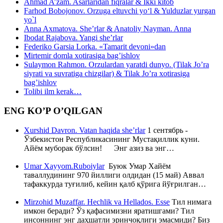
Ahmad A’zam. Asarlaridan fiqralar & Ikki kitob
Farhod Bobojonov. Orzuga eltuvchi yo‘l & Yulduzlar yurgan
yo`l
Anna Axmatova. She’rlar & Anatoliy Nayman. Anna
Ibodat Rajabova. Yangi she’rlar
Federiko Garsia Lorka. «Tamarit devoni»dan
Mirtemir domla xotirasiga bag’ishlov
Sulaymon Rahmon. Orzulardan yaratdi dunyo. (Tilak Jo’ra
siyrati va suvratiga chizgilar) & Tilak Jo’ra xotirasiga
bag’ishlov
Tolibi ilm kerak…
ENG KO’P O’QILGAN
Xurshid Davron. Vatan haqida she’rlar
1 сентябрь -
Ўзбекистон Республикасининг Мустақиллик куни.
Айём муборак бўлсин! Энг азиз ва энг…
Umar Xayyom.Ruboiylar
Буюк Умар Хайём
таваллудининг 970 йиллиги олдидан (15 май) Аввал
тафаккурда туғилиб, кейин қалб қўрига йўғрилган…
Mirzohid Muzaffar. Hechlik va Hellados. Esse
Тил нимага
имкон беради? Ўз қафасимизни яратишгами? Тил
инсоннинг энг даҳшатли эринчоқлиги эмасмиди? Биз