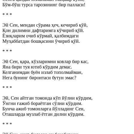
Бўм-бўш турса тарозининг бир палласи!
* * *
Эй Сен, мендан сўрама ҳеч, кечириб қўй,
Қон дилимни дафтаримга кўчириб қўй.
Ёзиқларим очиб кўрмай, қалбимдаги
Муҳаббатдан бошқасини ўчириб қўй.
* * *
Эй Сен, қара, кўзларимни ковлар бир кас,
Яна бири туя ютиб кўрдим демас.
Келганимдан буён излаб тополмайман,
Нега бунинг биронтаси бутун эмас?
* * *
Эй, Сен айтган томонда кўп йўлни кўрдим,
Ўнгни ғажиб бораётган сўлни кўрдим.
Бунча ажиб томонларга йўлладинг Сен,
Оташларда музлаб ётган дилни кўрдим.
* * *