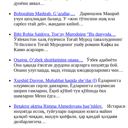
дунёни аввал…
Boborahim Mashrab. G’azallar,…
Дарвешлик Машраб
учун шоҳликдан баланд. У «жон тўтисини ишқ ила
сарбоз этай деб», жандани кийиб…
Bibi Robia Saidova. Tog‘ay Murodning “Bu dunyoda…
Ўзбекистон халқ ёзувчиси Тоғай Мурод таваллудининг
70 йиллиги Тоғай Муроднинг ушбу романи Кафка ва
Камю асарлари…
Onajon. O’zbek shoirlarining onaga…
Ўзбек адабиёти
Она ҳақида ёзилган дурдона асарларга ниҳоятда бой.
Онани улуғлашда, мадҳ этишда ижодкорларимиз чин…
Xurshid Davron. Muhabbat haqida she’rlar (I)
Ёдларингга
олурмисан сирли дамларни, Ёдларингга олурмисан
ширин ғамларни, Ёқиб қўйиб тун қўйнида ёки
шамларни Мени ёдга…
Betakror aktrisa Rimma Ahmedovaga bag’ishlov.
Истараси
ниҳоятда иссиқ, туйғулари паришон юзига майин
қалқиб чиққан, маҳзун қиёфали, ҳар қандай ҳолдаям
дилбарлигича…