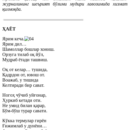
журналининг шеърият бўлими мудири лавозимида хизмат
қилмоқда.
ҲАЁТ
Ярим кеча.
Ярим дил…
Шамоллар бошлар хониш.
Орзуга тилаб оқ йўл,
Мудраб ётади ташвиш.
Оқ от келар… тушида,
Қадрдон от, ювош от.
Воажаб, у тишида
Келтиради бир сават.
Ногоҳ чўчиб уйғонар,
Ҳуркиб кетади оти.
Не умид билан қарар,
Бўм-бўш турар савати.
Кўкка термулар гирён
Ғижимлаб у дунёни…