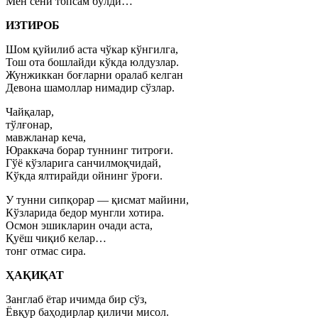
Мен сени топсам бўлди…
ИЗТИРОБ
Шом қуйилиб аста чўкар кўнгилга,
Тош ота бошлайди кўкда юлдузлар.
Жунжиккан боғларни оралаб келган
Девона шамоллар нимадир сўзлар.
Чайқалар,
тўлғонар,
мавжланар кеча,
Юраккача борар туннинг титроғи.
Гўё кўзларига санчилмоқчидай,
Кўкда ялтирайди ойнинг ўроғи.
У тунни сипқорар — қисмат майини,
Кўзларида бедор мунгли хотира.
Осмон эшикларин очади аста,
Қуёш чиқиб келар…
тонг отмас сира.
ҲАҚИҚАТ
Занглаб ётар ичимда бир сўз,
Ёвқур баҳодирлар қиличи мисол.