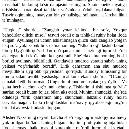
maslahat” bitikning ta’sir darajasini oshirgan. Shoir poetik niyatiga
erishishda paradoksal tafakkur yo’sinidan o’rinli foydalana bilgan.
Tasvir oqimining muayyan bir yo’nalishga solingani ta’sirchanlikni
ta’minlagan.
“Haqiqat” she’rida “Zanglab yotar ichimda bir so’z, Yovqur
bahodirlar qilichi misol” tasviri orqali o’ta tahlikali ruhiy holat ifoda
etilgan. Aytilmagani uchun ishlatilmagan qilich kabi zanglab yotgan
haq so’z yuki sabab lirik qahramonning: “Elkam og’irlashib boradi,
biroq Uyg’otib qo’yishdan qo’rqaman uni” tarzidagi iqror she’rda
aks etgan fojia ko’lamini kengaytiradi. She’rda qahramonning boshi
borligi aytilmay, bildiriladi. Qandaydir mudroq yaratiq sabab uning
yelkasi “og’irlashib boradi”. Lirik qahramon ana shu mudroq
mavjudlikni uyg’otib qo’yishdan qo’rqadi. Bunday kimsaning bir
umr o’zidan ayrilib yashashga mahkum ekani she’rda “O’zimga
panalab ketib borurman, O’nglarimni mudom tushlarga yo’yib… Va
yana hech qachon og’zimni ochmay, Tishlarimni tishimga qo’yib”
satrlari orqali butun fojiasi bilan aks etadi. Muhimi shundaki, she’rda
odatdagi “lirik qahramon”ning shunchaki lahzalik ruhiy holati
tasvirlanmagan, balki chog’doshlar ma’naviy qiyofasidagi turg’un
bir illat ayovsiz ifodasini topgan.
Alisher Nazarning deyarli barcha she’rlariga og’ir axloqiy-ma’naviy
yuk ortilgan bo’ladi. Uning bitganlarida injiq ruhiyatning inja holati
ifodasi emas, balki mas’ul yurakning og’riqli iqrorlari aks etadi.