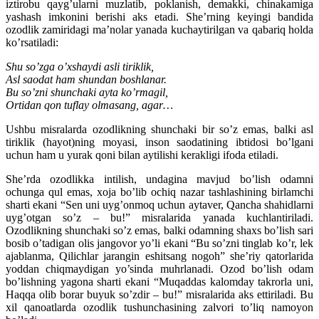
iztirobu qayg’ularni muzlatib, poklanish, demakki, chinakamiga
yashash imkonini berishi aks etadi. She’rning keyingi bandida
ozodlik zamiridagi ma’nolar yanada kuchaytirilgan va qabariq holda
ko’rsatiladi:
Shu so’zga o’xshaydi asli tiriklik,
Asl saodat ham shundan boshlanar.
Bu so’zni shunchaki ayta ko’rmagil,
Ortidan qon tuflay olmasang, agar…
Ushbu misralarda ozodlikning shunchaki bir so’z emas, balki asl
tiriklik (hayot)ning moyasi, inson saodatining ibtidosi bo’lgani
uchun ham u yurak qoni bilan aytilishi kerakligi ifoda etiladi.
She’rda ozodlikka intilish, undagina mavjud bo’lish odamni
ochunga qul emas, xoja bo’lib ochiq nazar tashlashining birlamchi
sharti ekani “Sen uni uyg’onmoq uchun aytaver, Qancha shahidlarni
uyg’otgan so’z – bu!” misralarida yanada kuchlantiriladi.
Ozodlikning shunchaki so’z emas, balki odamning shaxs bo’lish sari
bosib o’tadigan olis jangovor yo’li ekani “Bu so’zni tinglab ko’r, lek
ajablanma, Qilichlar jarangin eshitsang nogoh” she’riy qatorlarida
yoddan chiqmaydigan yo’sinda muhrlanadi. Ozod bo’lish odam
bo’lishning yagona sharti ekani “Muqaddas kalomday takrorla uni,
Haqqa olib borar buyuk so’zdir – bu!” misralarida aks ettiriladi. Bu
xil qanoatlarda ozodlik tushunchasining zalvori to’liq namoyon