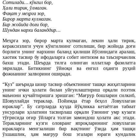
Сотилади… кўнгил бор,
Ҳали тирик, ўлмаган.
Фақат у меҳрга зор,
Бирор марта кулмаган.
Бир жойида доғи бор,
Шундан нархи баланддир…
Меҳрга зор, бирор марта кулмаган, лекин ҳали тирик,
кераксизлиги учун кўнгилнинг сотилиши, бир жойида доғи
борлиги унинг нархини баланд қилиши йўсинидаги аралаш,
хаотик тасвир бу ифодаларга собит интизом ва таъсирчанлик
бахш этади. Шеърда тилга олинган иллатлар фазилатга
эврилади. Битикнинг ўйноқи ва енгил оҳанги руҳий
фожианинг залворини оширади.
“Куз” шеърида шоир тасвир объектининг ташқи жиҳатларини
унинг ички ҳолати билан уйғунлаштириш орқали поэтик
маънони кучайтиришга эришган: “Мағрур бошларин силкиб,
Шовуллайди тераклар. Пойимда ётар беҳол Ловуллаган
юраклар”. Бу сатрларда кузда йўқликка кетаётган табиат
унсурлари ҳолатини тасвирлаш орқали ўзининг умр кузаги
тўғрисида оғир ўйларга толган замондош ҳолати акс этади.
Теракларнинг кузги оловранг япроқларининг ловуллаган
юракларга менгзалиши бир вақтнинг ўзида ҳам ташқи
ўхшашлик, ҳам мағрур бош эгалари юраги кундалик