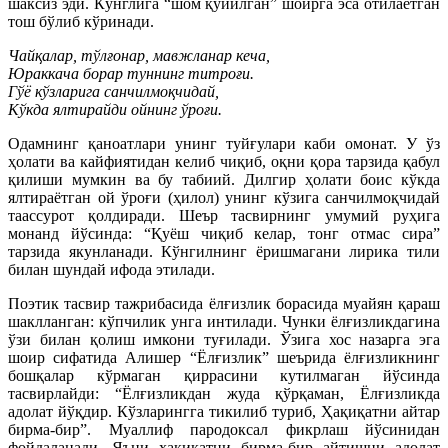
шаксиз эди. Кўнглига “шом қуйилган” шоирга эса отилаётган
тош бўлиб кўринади.
Чайқалар, тўлғонар, мавжланар кеча,
Юраккача борар туннинг титроғи.
Гўё кўзларига санчилмоқчидай,
Кўкда ялтирайди ойнинг ўроғи.
Одамнинг қаноатлари унинг туйғулари каби омонат. У ўз
ҳолати ва кайфиятидан келиб чиқиб, оқни қора тарзида қабул
қилиши мумкин ва бу табиий. Дилгир ҳолати боис кўкда
ялтираётган ой ўроғи (ҳилол) унинг кўзига санчилмоқчидай
таассурот қолдиради. Шеър тасвирнинг умумий руҳига
монанд йўсинда: “Қуёш чиқиб келар, тонг отмас сира”
тарзида якунланади. Кўнгилнинг ёришмагани лирика тили
билан шундай ифода этилади.
Поэтик тасвир тажрибасида ёлғизлик борасида муайян қараш
шаклланган: кўпчилик унга интилади. Чунки ёлғизликдагина
ўзи билан қолиш имкони туғилади. Ўзига хос назарга эга
шоир сифатида Алишер “Ёлғизлик” шеърида ёлғизликнинг
бошқалар кўрмаган қиррасини кутилмаган йўсинда
тасвирлайди: “Ёлғизликдан жуда қўрқаман, Ёлғизликда
адолат йўқдир. Кўзларингга тикилиб туриб, Ҳақиқатни айтар
бирма-бир”. Муаллиф пародоксал фикрлаш йўсинидан
фойдаланади. Яъни ҳақиқатни бирма-бир айтишни адолат