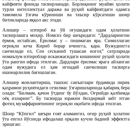
кайфияти фонида тасвирланади. Борлиқнинг муайян ҳолати
турли интеллектуал даража ва руҳий кайфиятдаги одамга
тамомила ўзгача кўриниши ва таъсир кўрсатиши шоир
битикларида яққол акс этади.
Алишер – изтироб ва ўй оғушидаги одам ҳолатини
тасвирлашга моҳир. Номсиз бир шеъридаги: “Дардларингни
ёрмоқ истайсан, Ёрилмас у – пишмаган яра. Симиллаган
оғриқли кеча Кириб борар ичингга, қара. Вужудингга
санчилади ел, Сен сесканиб тушасан ногоҳ” сатрларида
номаълум изтироблар исканжасидаги кишининг руҳий ҳолати
ўта рангин ифода этилган. Дардлари ёрилмас ярага айланган
одам вужудига ел ҳам игнадай санчилиши тасвирга
ишонарлилик бағишлаган.
Алишер жонлантириш, ташхис санъатлари ёрдамида лирик
қаҳрамон руҳиятидаги сезилмас ўзгаришларнида қабариқ бера
олади: “Билмам, қачон ўтдинг бу йўлдан, Оғрийди қалбимда
оёқ изларинг”. Бу тасвирда юракни билдирмай забт этган
фотиҳ музаффариятининг оғриқли оқибати ифода этилган.
Шоир “Кўнгил” шеъри ғоят аламангиз, оғир руҳий ҳолатни
ўта енгил йўсинда ифодалаш орқали кучли бадиий эффектга
эришган: