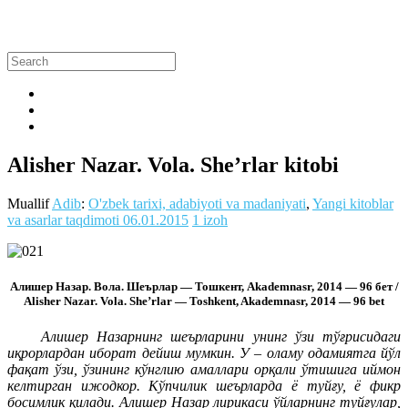
Alisher Nazar. Vola. She’rlar kitobi
Muallif
Adib
:
O'zbek tarixi, adabiyoti va madaniyati
,
Yangi kitoblar
va asarlar taqdimoti
06.01.2015
1 izoh
Алишер Назар. Вола. Шеърлар — Тошкент, Akademnasr, 2014 — 96 бет /
Alisher Nazar. Vola. She’rlar — Toshkent, Akademnasr, 2014 — 96 bet
Алишер Назарнинг шеърларини унинг ўзи тўғрисидаги
иқрорлардан иборат дейиш мумкин. У – оламу одамиятга йўл
фақат ўзи, ўзининг кўнглию амаллари орқали ўтишига иймон
келтирган ижодкор. Кўпчилик шеърларда ё туйғу, ё фикр
босимлик қилади. Алишер Назар лирикаси ўйларнинг туйғулар,