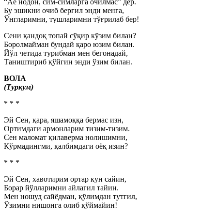
“Аё нодон, сим-симларга очилмас” дер.
Бу эшикни очиб бергил энди менга,
Ўнгларимни, тушларимни тўғрилаб бер!
Сени қандоқ топай сўқир кўзим билан?
Боролмайман бундай қаро юзим билан.
Йўл четида турибман мен бегонадай,
Таништириб қўйгин энди ўзим билан.
ВОЛА
(Туркум)
* * *
Эй Сен, қара, яшамоққа бермас изн,
Ортимдаги армонларим тизим-тизим.
Сен маломат қилаверма нолишимни,
Кўрмадингми, қалбимдаги оёқ изин?
* * *
Эй Сен, хавотирим ортар кун сайин,
Борар йўлларимни айлагил тайин.
Мен ношуд сайёдман, қўлимдан тутгил,
Ўзимни нишонга олиб қўймайин!