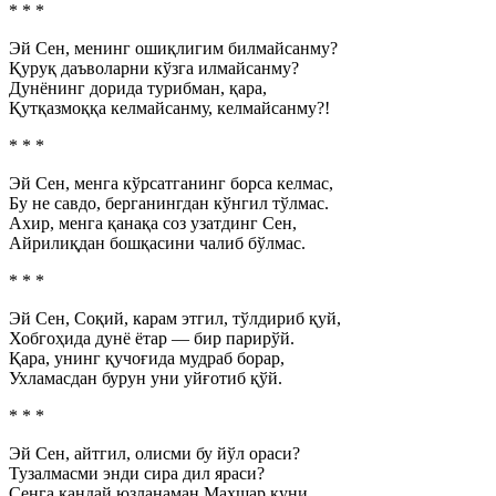
* * *
Эй Сен, менинг ошиқлигим билмайсанму?
Қуруқ даъволарни кўзга илмайсанму?
Дунёнинг дорида турибман, қара,
Қутқазмоққа келмайсанму, келмайсанму?!
* * *
Эй Сен, менга кўрсатганинг борса келмас,
Бу не савдо, берганингдан кўнгил тўлмас.
Ахир, менга қанақа соз узатдинг Сен,
Айрилиқдан бошқасини чалиб бўлмас.
* * *
Эй Сен, Соқий, карам этгил, тўлдириб қуй,
Хобгоҳида дунё ётар — бир парирўй.
Қара, унинг қучоғида мудраб борар,
Ухламасдан бурун уни уйғотиб қўй.
* * *
Эй Сен, айтгил, олисми бу йўл ораси?
Тузалмасми энди сира дил яраси?
Сенга қандай юзланаман Маҳшар куни,