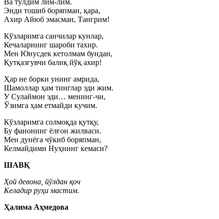
Ва тўлдим лим-лим.
Энди тошиб боряпман, қара,
Ахир Айюб эмасман, Тангрим!
Кўзларимга санчилар кунлар,
Кечаларнинг шароби тахир.
Мен Юнусдек кетолмам бундан,
Қутқазгувчи балиқ йўқ ахир!
Ҳар не борки унинг амрида,
Шамоллар ҳам тинглар эди жим.
У Сулаймон эди… менинг-чи,
Ўзимга ҳам етмайди кучим.
Кўзларимга солмоқда қутқу,
Бу фанонинг ёлғон жилваси.
Мен дунёга чўкиб боряпман,
Келмайдими Нуҳнинг кемаси?
ШАВҚ
Ҳой девона, йўлдан қоч
Келадир руҳи мастим.
Ҳалима Аҳмедова