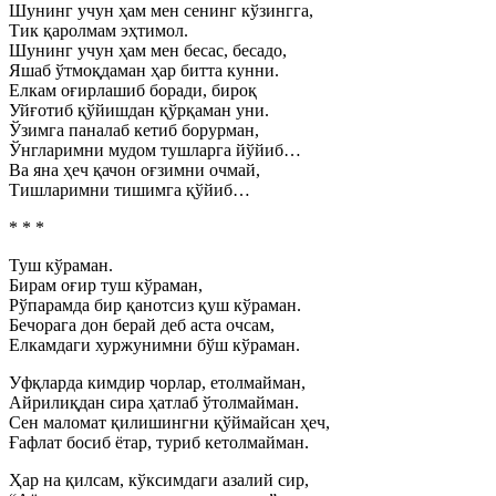
Шунинг учун ҳам мен сенинг кўзингга,
Тик қаролмам эҳтимол.
Шунинг учун ҳам мен бесас, бесадо,
Яшаб ўтмоқдаман ҳар битта кунни.
Елкам оғирлашиб боради, бироқ
Уйғотиб қўйишдан қўрқаман уни.
Ўзимга паналаб кетиб борурман,
Ўнгларимни мудом тушларга йўйиб…
Ва яна ҳеч қачон оғзимни очмай,
Тишларимни тишимга қўйиб…
* * *
Туш кўраман.
Бирам оғир туш кўраман,
Рўпарамда бир қанотсиз қуш кўраман.
Бечорага дон берай деб аста очсам,
Елкамдаги хуржунимни бўш кўраман.
Уфқларда кимдир чорлар, етолмайман,
Айрилиқдан сира ҳатлаб ўтолмайман.
Сен маломат қилишингни қўймайсан ҳеч,
Ғафлат босиб ётар, туриб кетолмайман.
Ҳар на қилсам, кўксимдаги азалий сир,