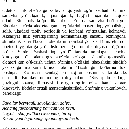
bo’ladi.
Odatda, lirik she’rlarga sarlavha qo’yish og’ir kechadi. Chunki
sarlavha yo’nalganlik, qaratilganlik, bag’ishlanganlikni taqozo
qiladi. Shu bois ko’pchilik lirik she’rlarda sarlavha bo’lmaydi.
Shoirlar she’rda aks etadigan tuyg’ularini mavzuning yo’nalishiga
solib, ulardagi tabiiy porloqlik va jozibani yo’qotgilari kelmaydi.
Aksariyat lirik yaratiqlarning nomlanmasligi sababi, bizningcha,
shunda. Alisher Nazar – she’rlarini nomlashga usta. Buni, ehtimol,
poetik tuyg’ulariga yo’nalish berishga mohirlik deyish to’g’riroq
bo’lar. Shoir “Yashashning yo’li” tarzida nomlagan achchiq
kinoyaga to’la alamangiz she’rda ko’zga tashlanib qolmaslik,
elqatori kun o’tkazish uchun o’zining o’zligini, shaxsligini sindirib
yashashga mahkum kimsa holatini “Boshingni ko’tarma toki
boshqalar, Ko’rmasin sendagi bu mag’rur boshni” satrlarida aks
ettiriladi. Bunday odamning ruhiy olami “Sovuq bolishlarga
yuzingni bosma, Jilmayishni o’rgan og’ir bo’lsa ham” singari
kinoyaviy ifodalar orqali manzaralashtiriladi. She’rning yakunlovchi
bandidagi:
Savollar bermagil, savollardan qo’rq,
Achchiq javoblarning baridan voz kech.
Hayot – shu, yo’llari ravonmas, biroq
Ko’zni yumib yursang, qoqilmaysan hech!
to’xtami vositasida noma’lum suhbatdoshga berilgan “dono