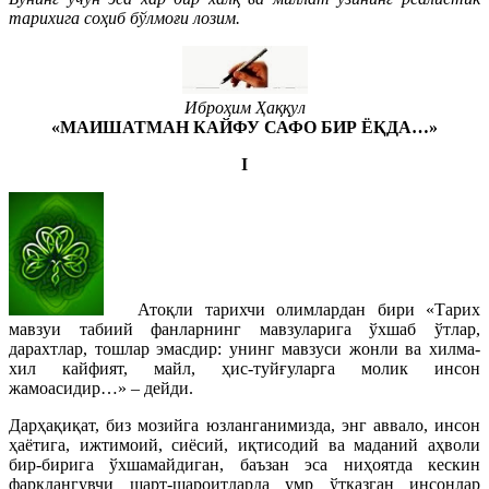
тарихига соҳиб бўлмоғи лозим.
Иброҳим Ҳаққул
«МАИШАТМАН КАЙФУ САФО БИР ЁҚДА…»
I
Атоқли тарихчи олимлардан бири «Тарих
мавзуи табиий фанларнинг мавзуларига ўхшаб ўтлар,
дарахтлар, тошлар эмасдир: унинг мавзуси жонли ва хилма-
хил кайфият, майл, ҳис-туйғуларга молик инсон
жамоасидир…» – дейди.
Дарҳақиқат, биз мозийга юзланганимизда, энг аввало, инсон
ҳаётига, ижтимоий, сиёсий, иқтисодий ва маданий аҳволи
бир-бирига ўхшамайдиган, баъзан эса ниҳоятда кескин
фарклангувчи шарт-шароитларда умр ўтказган инсонлар