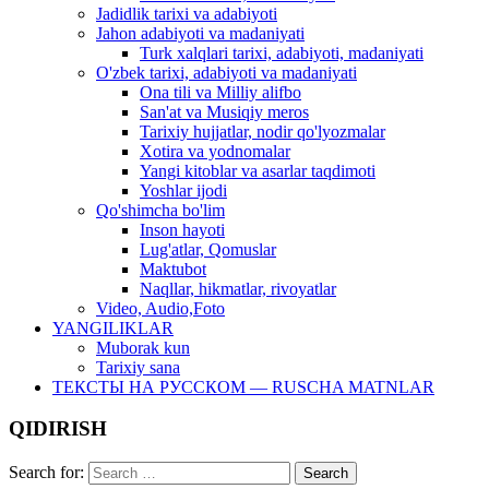
Jadidlik tarixi va adabiyoti
Jahon adabiyoti va madaniyati
Turk xalqlari tarixi, adabiyoti, madaniyati
O'zbek tarixi, adabiyoti va madaniyati
Ona tili va Milliy alifbo
San'at va Musiqiy meros
Tarixiy hujjatlar, nodir qo'lyozmalar
Xotira va yodnomalar
Yangi kitoblar va asarlar taqdimoti
Yoshlar ijodi
Qo'shimcha bo'lim
Inson hayoti
Lug'atlar, Qomuslar
Maktubot
Naqllar, hikmatlar, rivoyatlar
Video, Audio,Foto
YANGILIKLAR
Muborak kun
Tarixiy sana
ТЕКСТЫ НА РУССКОМ — RUSCHA MATNLAR
QIDIRISH
Search for: