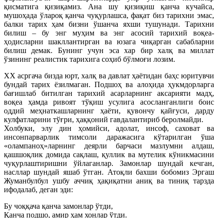
қисматига қизиқамиз. Ана шу қизиқиш қанча кучайса,
мушоҳада ўлароқ қанча чуқурлашса, фақат биз тарихни эмас,
балки тарих ҳам бизни ўшанча яхши тушунади. Тарихни
билиш – бу энг муҳим ва энг асосий тарихий воқеа-
ҳодисларни шакллантирган ва юзага чиқарган сабабларни
билиш демак. Бунинг учун эса хар бир халқ ва миллат
ўзининг реалистик тарихига соҳиб бўлмоғи лозим.
XX асргача бизда юрт, халқ ва давлат ҳаётидан баҳс юритувчи
бундай тарих ёзилмаган. Подшоҳ ва алоҳида ҳукмдорларга
бағишлаб битилган тарихий асарларнинг аксарияти мадҳ,
воқеа ҳамда ривоят тўқиш усулига асосланганлиги боис
оддий меҳнаткашларнинг ҳаёти, қувончу қайғуси, дарду
кулфатларини тўғри, ҳаққоний гавдалантириб беролмайди.
Холбуки, элу дин ҳомийси, адолат, инсоф, саховат ва
инсонпарварлик тимсоли даражасига кўтарилган ўша
«олампаноҳ»ларнинг деярли барчаси мазлумни алдаш,
қашшоқлик домида сақлаш, қуллик ва мутелик кўникмасини
чуқурлаштиришни ўйлаганлар. Замонлар шундай кечган,
насллар шундай яшаб ўтган. Атоқли бахши бобомиз Эргаш
Жуманбулбул ушбу аччиқ ҳақиқатни аниқ ва тиниқ тарзда
ифодалаб, деган эди:
Бу чоққача қанча замонлар ўтди,
Қанча подшо, амир ҳам хонлар ўтди.