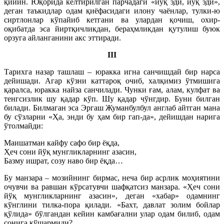
қийин. Юқорида келтирилган парчадаги «йўқ эди, йўқ эди»,
деган таъкидлар одам қиёфасидаги илону чаёнлар, тулки-ю
сиртлонлар кўпайиб кетгани ва улардан қочиш, охир-
оқибатда эса йиртқичликдан, бераҳмликдан қутулиш буюк
орзуга айланганини акс эттиради.
III
Тарихга назар ташлаш – юракка игна санчишдай бир нарса
дейишади. Агар кўзни каттароқ очиб, халқимиз ўтмишига
қаралса, юракка найза санчилади. Чунки ғам, алам, кулфат ва
тенгсизлик шу қадар кўп. Шу қадар чўнгдир. Буни билган
билади. Билмаган эса Эргаш Жуманбулбул англаб айтган мана
бу сўзларни «Ҳа, энди бу ҳам бир гап-да», дейишдан нарига
ўтолмайди:
Маишатман кайфу сафо бир ёқда,
Ҳеч сони йўқ мунгликларнинг азасин,
Базму ишрат, созу наво бир ёқда…
Бу манзара – мозийнинг бирмас, неча бир асрлик моҳиятини
очувчи ва равшан кўрсатувчи шафқатсиз манзара. «Ҳеч сони
йўқ мунгликларнинг азасин», деган «хабар» одамнинг
кўнглини тилка-пора қилади. «Бахт, давлат золим бойлар
қўлида» бўлгандан кейин камбағални улар одам билиб, одам
сонига қўшармиди?