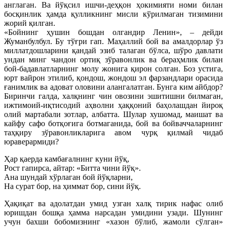
англаган. Ва йўқсил ишчи-деҳқон ҳокимияти номи билан
босқинлик ҳамда қулликнинг мисли кўрилмаган тизимини
жорий қилган.
«Бойнинг ҳушин бошдан олгандир Ленин», – дейди
Жуманбулбул. Бу тўғри гап. Маҳаллий бой ва амалдорлар ўз
миллатдошларини қандай эзиб талаган бўлса, шўро давлати
ундан минг чандон ортиқ зўравонлик ва бераҳмлик билан
бой-бадавлатларнинг молу жонига қирон солган. Боз устига,
юрт вайрон этилиб, қондош, жондош эл фарзандлари орасида
ғанимлик ва адоват оловини алангалатган. Бунга ким айбдор?
Биринчи галда, халқнинг чин овозини эшитишни билмаган,
ижтимоий-иқтисодий аҳволни ҳаққоний баҳолашдан йироқ
олий мартабали зотлар, албатта. Шулар хушомад, маишат ва
кайфу сафо ботқоғига ботмаганида, бой ва бойваччаларнинг
таҳқиру зўравонликларига авом чурқ қилмай чидаб
юраверармиди?
Ҳар қаерда камбағалнинг куни йўқ,
Рост гапирса, айтар: «Битта чини йўқ».
Ана шундай хўрлаган бой йўқларни,
На сурат бор, на ҳиммат бор, сини йўқ.
Ҳақиқат ва адолатдан умид узган халқ тирик нафас олиб
юришдан бошқа ҳамма нарсадан умидини узади. Шунинг
учун бахши бобомизнинг «хазон бўлиб, жамоли сўлган»