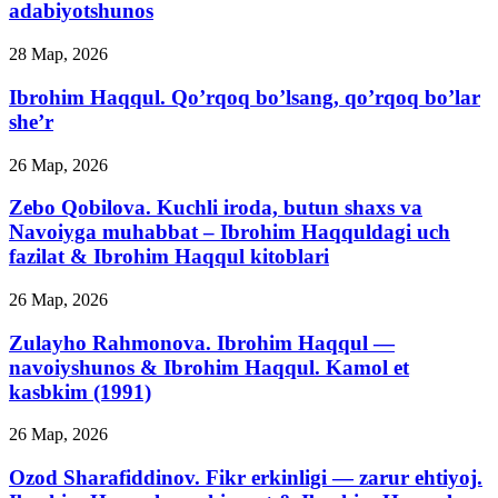
adabiyotshunos
28 Мар, 2026
Ibrohim Haqqul. Qo’rqoq bo’lsang, qo’rqoq bo’lar
she’r
26 Мар, 2026
Zebo Qobilova. Kuchli iroda, butun shaxs va
Navoiyga muhabbat – Ibrohim Haqquldagi uch
fazilat & Ibrohim Haqqul kitoblari
26 Мар, 2026
Zulayho Rahmonova. Ibrohim Haqqul —
navoiyshunos & Ibrohim Haqqul. Kamol et
kasbkim (1991)
26 Мар, 2026
Ozod Sharafiddinov. Fikr erkinligi — zarur ehtiyoj.