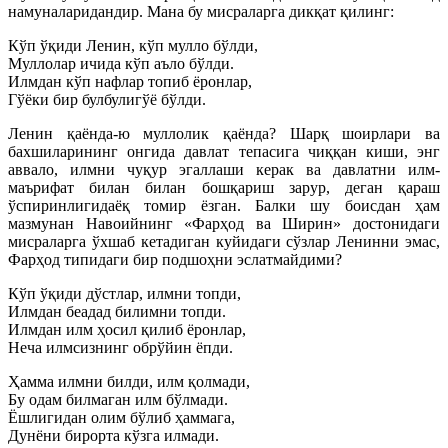
намуналаридандир. Мана бу мисраларга дикқат қилинг:
Кўп ўқиди Ленин, кўп мулло бўлди,
Муллолар ичида кўп аъло бўлди.
Илмдан кўп нафлар топиб ёронлар,
Гўёки бир булбулигўё бўлди.
Ленин қаёнда-ю муллолик қаёнда? Шарқ шоирлари ва
бахшиларининг онгида давлат тепасига чиққан киши, энг
аввало, илмни чуқур эгаллаши керак ва давлатни илм-
маърифат билан билан бошқариш зарур, деган қараш
ўспиринлигидаёқ томир ёзган. Балки шу боисдан ҳам
мазмунан Навоийнинг «Фарҳод ва Ширин» достонидаги
мисраларга ўхшаб кетадиган куйидаги сўзлар Ленинни эмас,
Фарҳод типидаги бир подшоҳни эслатмайдими?
Кўп ўқиди дўстлар, илмни топди,
Илмдан беадад билимни топди.
Илмдан илм ҳосил қилиб ёронлар,
Неча илмсизнинг обрўйин ёпди.
Ҳамма илмни билди, илм қолмади,
Бу одам билмаган илм бўлмади.
Ёшлигидан олим бўлиб ҳаммага,
Дунёни бирорта кўзга илмади.