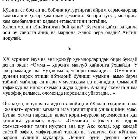
Кўзини ёғ босган ва бойлик қутуртирган айрим сармоядорлар
камбағални ҳозир ҳам одам демайди. Бозори тугул, мозорига
ҳам камбағалнинг қадами етмаслигини истайди.
Ҳалол молин кўпайтирган бой қани?! Бугунги қайси ва қанча
бой бу саволга аниқ ва мардона жавоб бера олади? Айтиш
ноқулай.
V
XX асрнинг ёвуз ва энг қонхўр ҳукмдорларидан бири бундай
деган экан: «Омма – ҳирсига мағлуб ҳайвонга ўхшайди. У
фикрламайди ва муҳокама ҳам юритолмайди… Омманинг
дунёни идрок этиши ибтидоий бўлиши мумкин, аммо барча
табиий майллар сингари у мустаҳкам ва изчилдир. Оммавий
тафаккур ва идрок схемаси жуда оддий. Ана шу схемага нима
мувофиқ келмаса, оломонда норозилик уйғотади…».
Оч-наҳор, юпун ва саводсиз халойиқни йўлдан оздириш, ерда
«жаннат» яратиш ваъдаси ила эргаштириш унча қийин эмас.
Бунда ҳамма нарсадан аввал қорин-қурсоқ муаммосини ҳал
қилишга уринмоқ керак. «Оммавий тафаккур ва идрок
схемаси»нинг таянч нуқтаси ана шу. Акс ҳолда, ҳар қандай
сиёсий зафар, мафкуравий таъсир ва тушунча ёки кўникма
барбод бўлиши муқаррар. Ленинг буни деярли бехато