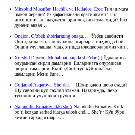
Mirzohid Muzaffar. Hechlik va Hellados. Esse
Тил нимага
имкон беради? Ўз қафасимизни яратишгами? Тил
инсоннинг энг даҳшатли эринчоқлиги эмасмиди? Биз
дунёни аввал…
Onajon. O’zbek shoirlarining onaga…
Ўзбек адабиёти
Она ҳақида ёзилган дурдона асарларга ниҳоятда бой.
Онани улуғлашда, мадҳ этишда ижодкорларимиз чин…
Xurshid Davron. Muhabbat haqida she’rlar (I)
Ёдларингга
олурмисан сирли дамларни, Ёдларингга олурмисан
ширин ғамларни, Ёқиб қўйиб тун қўйнида ёки
шамларни Мени ёдга…
Guljamol Asqarova. She’rlar.
Шоир қачон шеър ёзади?
Шу саволни кўп таҳлил этаман. Назаримда, шеър
туғилиши учун шоир руҳини…
Najmiddin Ermatov. Ikki she’r
Najmiddin Ermatov. Ko‘k
bo‘ri kezgan sarhad itlarga talosh endi... She’r / Кўк бўри
кезган сарҳад итларга…