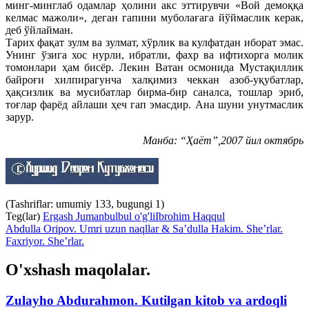
минг-минглаб одамлар ҳолини акс эттирувчи «Вой демоққа
келмас мажоли», деган гапини муболағага йўймаслик керак,
деб ўйлайман.
Тарих фақат зулм ва зулмат, хўрлик ва кулфатдан иборат эмас.
Унинг ўзига хос нурли, ибратли, фахр ва ифтихорга молик
томонлари ҳам бисёр. Лекин Ватан осмонида Мустақиллик
байроғи хилпирагунча халқимиз чеккан азоб-уқубатлар,
ҳақсизлик ва мусибатлар бирма-бир саналса, тошлар эриб,
тоғлар фарёд айлаши ҳеч гап эмасдир. Ана шуни унутмаслик
зарур.
Манба: “Ҳаёт”,2007 йил октябрь
(Tashriflar: umumiy 133, bugungi 1)
Teg(lar)
Ergash Jumanbulbul o'g'li
Ibrohim Haqqul
Abdulla Oripov. Umri uzun naqllar & Sa’dulla Hakim. She’rlar.
Faxriyor. She’rlar.
O'xshash maqolalar.
Zulayho Abdurahmon. Kutilgan kitob va ardoqli