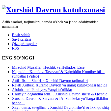
Adib asarlari, tarjimalari, hamda o'zbek va jahon adabiyotidan
namunalar
Bosh sahifa
Sayt xaritasi
Qiziqarli saytlar
RSS
ENG SO’NGGI
Mirzohid Muzaffar. Hechlik va Hellados. Esse
Najmiddin Komilov. Tasavvuf & Najmiddin Komilov bilan
suhbatlar (Video)
Attila Ilxan. She’rlar. Xurshid Davron tarjimalari
Rajab Xolbek. Xurshid Davron va uning kutubxonasi haqida
Abduhamid Pardayev. Yangi to’rtliklar
Unutayin degandim seni… Xurshid Davron she’ri & Qo’shiq
Xurshid Davron & Sarvara & IA. Sen kelar yo’llarga tikildim
bedor…
Xayr, dema, sevgilim… Xurshid Davron she’ri & Ikki qo’shiq