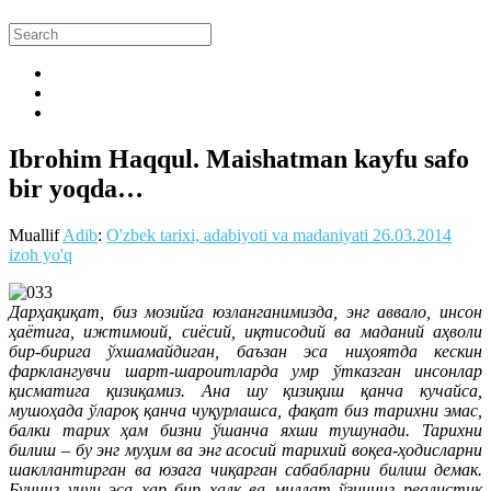
Ibrohim Haqqul. Maishatman kayfu safo
bir yoqda…
Muallif
Adib
:
O'zbek tarixi, adabiyoti va madaniyati
26.03.2014
izoh yo'q
Дарҳақиқат, биз мозийга юзланганимизда, энг аввало, инсон
ҳаётига, ижтимоий, сиёсий, иқтисодий ва маданий аҳволи
бир-бирига ўхшамайдиган, баъзан эса ниҳоятда кескин
фарклангувчи шарт-шароитларда умр ўтказган инсонлар
қисматига қизиқамиз. Ана шу қизиқиш қанча кучайса,
мушоҳада ўлароқ қанча чуқурлашса, фақат биз тарихни эмас,
балки тарих ҳам бизни ўшанча яхши тушунади. Тарихни
билиш – бу энг муҳим ва энг асосий тарихий воқеа-ҳодисларни
шакллантирган ва юзага чиқарган сабабларни билиш демак.
Бунинг учун эса хар бир халқ ва миллат ўзининг реалистик