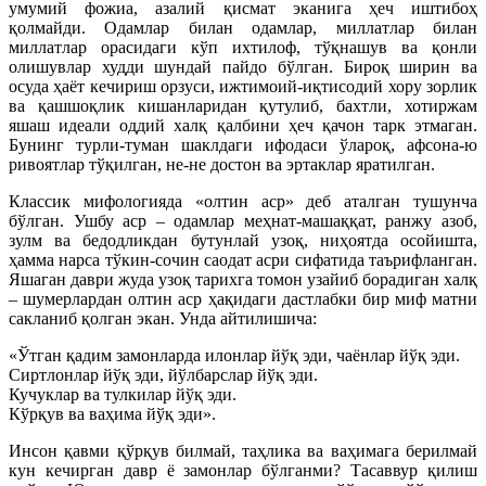
умумий фожиа, азалий қисмат эканига ҳеч иштибоҳ
қолмайди. Одамлар билан одамлар, миллатлар билан
миллатлар орасидаги кўп ихтилоф, тўқнашув ва қонли
олишувлар худди шундай пайдо бўлган. Бироқ ширин ва
осуда ҳаёт кечириш орзуси, ижтимоий-иқтисодий хору зорлик
ва қашшоқлик кишанларидан қутулиб, бахтли, хотиржам
яшаш идеали оддий халқ қалбини ҳеч қачон тарк этмаган.
Бунинг турли-туман шаклдаги ифодаси ўлароқ, афсона-ю
ривоятлар тўқилган, не-не достон ва эртаклар яратилган.
Классик мифологияда «олтин аср» деб аталган тушунча
бўлган. Ушбу аср – одамлар меҳнат-машаққат, ранжу азоб,
зулм ва бедодликдан бутунлай узоқ, ниҳоятда осойишта,
ҳамма нарса тўкин-сочин саодат асри сифатида таърифланган.
Яшаган даври жуда узоқ тарихга томон узайиб борадиган халқ
– шумерлардан олтин аср ҳақидаги дастлабки бир миф матни
сакланиб қолган экан. Унда айтилишича:
«Ўтган қадим замонларда илонлар йўқ эди, чаёнлар йўқ эди.
Сиртлонлар йўқ эди, йўлбарслар йўқ эди.
Кучуклар ва тулкилар йўқ эди.
Кўрқув ва ваҳима йўқ эди».
Инсон қавми қўрқув билмай, таҳлика ва ваҳимага берилмай
кун кечирган давр ё замонлар бўлганми? Тасаввур қилиш