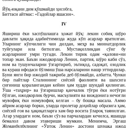
Йўқ-юқани дим қўшмайди ҳисобга,
Биттаси айтмас: «Гадойлар яшасин».
IV
Яшириш ёки хаспўшлашга ҳожат йўқ: лекин собиқ шўро
давлати ҳақида адабиётимизда жуда кўп асарлар яратилган.
Уларнинг кўпчилиги чин дилдан, меҳр ва миннатдорлик
туйғулари ила битилган. Мустақилликдан сўнг бу
асарларнинг умри тугади. Лекин тирик одам «қалови»ни
топар экан. Баъзи ижодкорлар Ленин, партия, шўро каби сўз,
ном ва тушунчаларни ўзгартириб, эътиқод, садоқат, озодлик
ва кураш ифодаси бўлмиш ўша нарсаларини нашр эттирдилар.
Буни янги бир ижодий тажриба деб бўлмайди, албатта. Чунки
бир пайтлар Сталиннинг сиёсий фаолияти ва шахсига
сиғиниш қоралангандан кейин ҳам худди шундай қилинган.
Ўша «таҳрир» ва ўзгаришлар қанчалик тўғри ёки нотўғри
бўлган, ижодкорлик бурчи, масъулияти ва виждонига нечоғли
мувофиқ ёки номувофиқ келган – бу бошқа масала. Аммо
айрим асарлар борки, уларда пролетар доҳийлар образига ҳам,
сиёсий ғоя ва ҳақиқатларга хам бир восита ўлароқ таянилган.
Агар улардаги ном, баъзи сўз ва парчалардан кечилса, яшашда
бемалол давом этавериши мумкин. Менимча, Эргаш
Жуманбулбулнинг «Ўртоқ Ленин» достони шунақа ижод