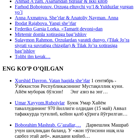
Ahmad A’zam. Asarlaridan fiqralar & Ikki kitob
Farhod Bobojonov. Orzuga eltuvchi yo‘l & Yulduzlar yurgan
yo`l
Anna Axmatova. She’rlar & Anatoliy Nayman. Anna
Ibodat Rajabova. Yangi she’rlar
Federiko Garsia Lorka. «Tamarit devoni»dan
Mirtemir domla xotirasiga bag’ishlov
Sulaymon Rahmon. Orzulardan yaratdi dunyo. (Tilak Jo’ra
siyrati va suvratiga chizgilar) & Tilak Jo’ra xotirasiga
bag’ishlov
Tolibi ilm kerak…
ENG KO’P O’QILGAN
Xurshid Davron. Vatan haqida she’rlar
1 сентябрь -
Ўзбекистон Республикасининг Мустақиллик куни.
Айём муборак бўлсин! Энг азиз ва энг…
Umar Xayyom.Ruboiylar
Буюк Умар Хайём
таваллудининг 970 йиллиги олдидан (15 май) Аввал
тафаккурда туғилиб, кейин қалб қўрига йўғрилган…
Boborahim Mashrab. G’azallar,…
Дарвешлик Машраб
учун шоҳликдан баланд. У «жон тўтисини ишқ ила
сарбоз этай деб», жандани кийиб…