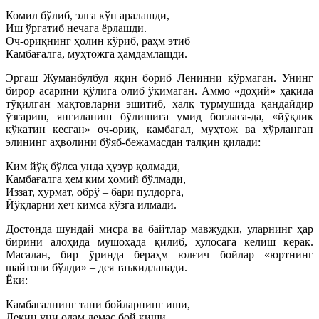
Комил бўлиб, элга кўп аралашди,
Иш ўргатиб нечага ёрлашди.
Оч-ориқнинг ҳолин кўриб, раҳм этиб
Камбағалга, муҳтожга ҳамдамлашди.
Эргаш Жуманбулбул яқин бориб Ленинни кўрмаган. Унинг
бирор асарини қўлига олиб ўқимаган. Аммо «доҳий» ҳақида
тўқилган мақтовларни эшитиб, халқ турмушида қандайдир
ўзгариш, янгиланиш бўлишига умид боғласа-да, «йўқлик
кўкатин кесган» оч-ориқ, камбағал, муҳтож ва хўрланган
элининг аҳволини бўяб-бежамасдан талқин қилади:
Ким йўқ бўлса унда ҳузур қолмади,
Камбағалга ҳем ким ҳомий бўлмади,
Иззат, ҳурмат, обрў – бари пулдорга,
Йўқларни ҳеч кимса кўзга илмади.
Достонда шундай мисра ва байтлар мавжудки, уларнинг ҳар
бирини алоҳида мушоҳада қилиб, хулосага келиш керак.
Масалан, бир ўринда бераҳм юлғич бойлар «юртнинг
шайтони бўлди» – дея таъкидланади.
Ёки:
Камбағалнинг тани бойларнинг иши,
Лекин уни одам демас бой киши.