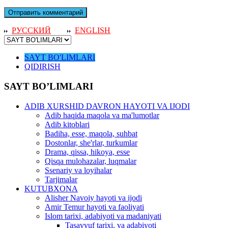
РУССКИЙ
ENGLISH
SAYT BO'LIMLARI
QIDIRISH
SAYT BO’LIMLARI
ADIB XURSHID DAVRON HAYOTI VA IJODI
Adib haqida maqola va ma'lumotlar
Adib kitoblari
Badiha, esse, maqola, suhbat
Dostonlar, she'rlar, turkumlar
Drama, qissa, hikoya, esse
Qisqa mulohazalar, luqmalar
Ssenariy va loyihalar
Tarjimalar
KUTUBXONA
Alisher Navoiy hayoti va ijodi
Amir Temur hayoti va faoliyati
Islom tarixi, adabiyoti va madaniyati
Tasavvuf tarixi, va adabiyoti