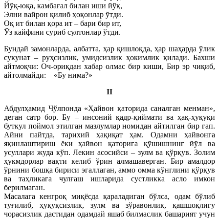
Йўқ-юқа, камбағал билан иши йўқ,
Элни вайрон қилиб ҳоқонлар ўтди.
Оқ ит билан қора ит – бари бир ит,
Ўз кайфини суриб султонлар ўтди.
Бундай замонларда, албатта, ҳар қишлоқда, ҳар шаҳарда ўлик
сукунат – руҳсизлик, умидсизлик ҳокимлик қилади. Бахши
айтмоқчи: Оч-ориқдан хабар олмас бир киши, Бир эр чиқиб,
айтолмайди: – «Бу нима?»
II
Абдулҳамид Чўлпонда «Ҳайвон қаторида саналган менман»,
деган сатр бор. Бу – инсоний қадр-қиймати ва ҳақ-ҳуқуқи
буткул поймол этилган мазлумлар номидан айтилган бир гап.
Айни пайтда, тарихий ҳақиқат ҳам. Одамни ҳайвонга
яқинлаштириш ёки ҳайвон қаторига қўшишнинг йўл ва
усуллари жуда кўп. Лекин асосийси – зулм ва қўрқув. Золим
ҳукмдорлар вақти келиб ўрин алмашаверган. Бир амалдор
ўрнини бошқа бириси эгаллаган, аммо омма кўнглини қўрқув
ва таҳликага чулғаш ишларида сустликка асло имкон
берилмаган.
Масалага кенгроқ миқёсда қараладиган бўлса, одам бўлиб
туғилиб, ҳуқуқсизлик, зулм ва зўравонлик, қашшоқлигу
чорасизлик дастидан одамдай яшаб билмаслик башарият учун