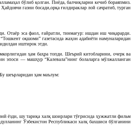
 алламаҳал бўлиб қолган. Пиёда, балчиқларни кечиб бораяпмиз.
Ҳайдовчи газни босади,орқа ғилдираклар лой сачратиб, турган
. Отаёр эса фаол, ғайратли, тинмағур: ишдан иш чиқарарди.
 “Тошкент оқшоми” газетасида жаҳон адабиёти намуналаридан
қидилдан иштирок этди.
мкорлигидан ҳам баҳра топди. Шеърий китобларини, очерк ва
Фин эпоси — машҳур “Калевала”нинг болаларга мўлжалланган
 Бу шеърларидан ҳам маълум:
арий ёзди, шу тариқа халқ шоирлари тўғрисида ҳужжатли фильм
ёдулланинг Ўзбекистон Республикаси халқ бахшиси бўлганини