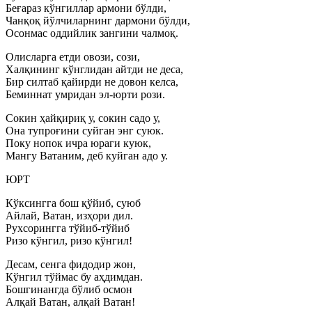
Беғараз кўнгиллар армони бўлди,
Чанқоқ йўлчиларнинг дармони бўлди,
Осонмас оддийлик зангини чалмоқ.
Олисларга етди овози, сози,
Халқининг кўнглидан айтди не деса,
Бир силтаб қайирди не довон келса,
Беминнат умридан эл-юрти рози.
Сокин ҳайқириқ у, сокин садо у,
Она тупроғини суйган энг суюк.
Поку нопок ичра юраги куюк,
Мангу Ватаним, деб куйган адо у.
ЮРТ
Кўксингга бош қўйиб, суюб
Айлай, Ватан, изҳори дил.
Рухсорингга тўйиб-тўйиб
Ризо кўнгил, ризо кўнгил!
Десам, сенга фидодир жон,
Кўнгил тўймас бу аҳдимдан.
Бошгинангда бўлиб осмон
Алқай Ватан, алқай Ватан!