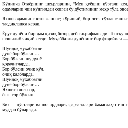
Кўпинча Отаёрнинг шеърларини, “Мен қуёшни кўргали келди
одамларни чин кўнгилдан севган бу дўстимнинг меҳр тўла ово
Яхши одамнинг юзи жаннат; кўришиб, бир оғиз сўзлашсангиз
тасдиқлашса керак.
Ёруғ дунёни бир дам қизиқ бозор, деб таърифлашади. Тенгқур
шошилиб чиқиб кетди. Муҳаббатли дунёнинг бир фидойиси — От
Шундоқ муҳаббатли
дунё бор бўлсин…
Бор бўлсин шу дунё
қорачиғларда,
Бор бўлсин очиқ қўл,
очиқ қалбларда,
Шундоқ муҳаббатли
дунё бор бўлсин…
Яхшига лолазор,
ёвга тор бўлсин.
Биз — дўстлари ва шогирдлари, фарзандлари бамаслаҳат иш т
муддао бўлар эди.