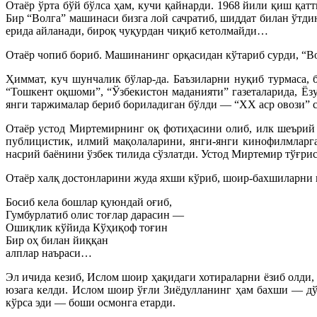
Отаёр ўрта бўй бўлса ҳам, кучи қайнарди. 1968 йили қиш қатт
Бир “Волга” машинаси бизга лой сачратиб, шиддат билан ўтди
ерида айланади, бироқ чуқурдан чиқиб кетолмайди…
Отаёр чопиб бориб. Машинанинг орқасидан кўтариб сурди, “
Ҳиммат, куч шунчалик бўлар-да. Баъзиларни нуқиб турмаса,
“Тошкент оқшоми”, “Ўзбекистон маданияти” газеталарида, Ё
янги таржималар бериб бориладиган бўлди — “XX аср овози” 
Отаёр устод Миртемирнинг оқ фотиҳасини олиб, илк шеърий 
публицистик, илмий мақолаларини, янги-янги кинофилмларг
насрий баёнини ўзбек тилида сўзлатди. Устод Миртемир тўғри
Отаёр халқ достонларини жуда яхши кўриб, шоир-бахшиларни қ
Босиб кела бошлар қуюндай оғиб,
Гумбурлатиб олис тоғлар дарасин —
Ошиқлик кўйида Кўҳиқоф тоғин
Бир оҳ билан йиққан
алплар наъраси…
Эл ичида кезиб, Ислом шоир ҳақидаги хотираларни ёзиб олди,
юзага келди. Ислом шоир ўғли Зиёдулланинг ҳам бахши — дў
кўрса эди — боши осмонга етарди.