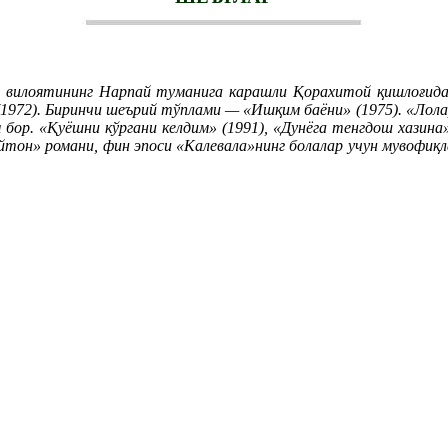
д вилоятининг Нарпай туманига карашли Қорахитой қишлоғида
72). Биринчи шеърий тўплами — «Ишқим баёни» (1975). «Лоларан
бор. «Қуёшни кўргани келдим» (1991), «Дунёга тенгдош хазина» 
айтон» романи, фин эпоси «Калевала»нинг болалар учун мувофиқ