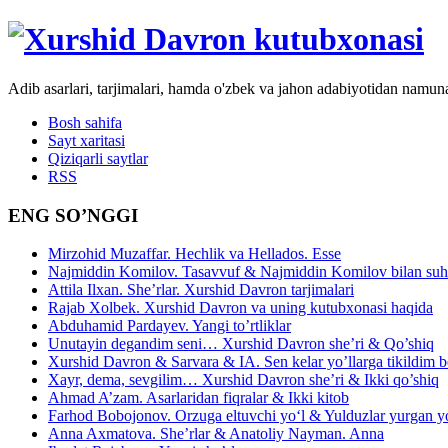
Adib asarlari, tarjimalari, hamda o'zbek va jahon adabiyotidan namun
Bosh sahifa
Sayt xaritasi
Qiziqarli saytlar
RSS
ENG SO’NGGI
Mirzohid Muzaffar. Hechlik va Hellados. Esse
Najmiddin Komilov. Tasavvuf & Najmiddin Komilov bilan suhb
Attila Ilxan. She’rlar. Xurshid Davron tarjimalari
Rajab Xolbek. Xurshid Davron va uning kutubxonasi haqida
Abduhamid Pardayev. Yangi to’rtliklar
Unutayin degandim seni… Xurshid Davron she’ri & Qo’shiq
Xurshid Davron & Sarvara & IA. Sen kelar yo’llarga tikildim
Xayr, dema, sevgilim… Xurshid Davron she’ri & Ikki qo’shiq
Ahmad A’zam. Asarlaridan fiqralar & Ikki kitob
Farhod Bobojonov. Orzuga eltuvchi yo‘l & Yulduzlar yurgan y
Anna Axmatova. She’rlar & Anatoliy Nayman. Anna