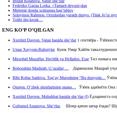
Ibodat Rajabova. Yangi she’rlar
Federiko Garsia Lorka. «Tamarit devoni»dan
Mirtemir domla xotirasiga bag’ishlov
Sulaymon Rahmon. Orzulardan yaratdi dunyo. (Tilak Jo’ra siyrati
Tolibi ilm kerak…
ENG KO’P O’QILGAN
Xurshid Davron. Vatan haqida she’rlar
1 сентябрь - Ўзбекис
Umar Xayyom.Ruboiylar
Буюк Умар Хайём таваллудининг 
Mirzohid Muzaffar. Hechlik va Hellados. Esse
Тил нимага им
Boborahim Mashrab. G’azallar,…
Дарвешлик Машраб учун ш
Bibi Robia Saidova. Tog‘ay Murodning “Bu dunyoda…
Ўзбек
Onajon. O’zbek shoirlarining onaga…
Ўзбек адабиёти Она ҳ
Xurshid Davron. Muhabbat haqida she’rlar (I)
Ёдларингга ол
Guljamol Asqarova. She’rlar.
Шоир қачон шеър ёзади? Шу с