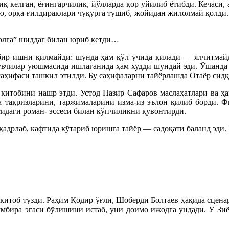
иқ келган, ёғингарчилик, йўлларда қор уйилиб ётибди. Кечаси,
ю, орқа ғилдираклари чуқурга тушиб, жойидан жилолмай қолди. 
Волга” шиддаг билан юриб кетди…
 бир ишни қилмайди: шунда ҳам қўл учида қилади — ялчитмайди
зувчилар уюшмасида ишлаганида ҳам худди шундай эди. Ўшанда
саҳифаси ташкил этилди. Бу саҳифаларни тайёрлашда Отаёр сид
китобини нашр этди. Устод Назир Сафаров маслаҳатлари ва ҳа
а тақризларини, таржималарини изма-из эълон қилиб борди. 
сидаги роман- эссеси билан кўпчиликни қувонтирди.
адрлаб, кафтида кўтариб юришга тайёр — садоқати баланд эди.
 китоб тузди. Раҳим Қодир ўғли, Шоберди Болтаев ҳақида сцен
мбира эгаси бўлишини истаб, уни доимо ижодга ундади. У Зи