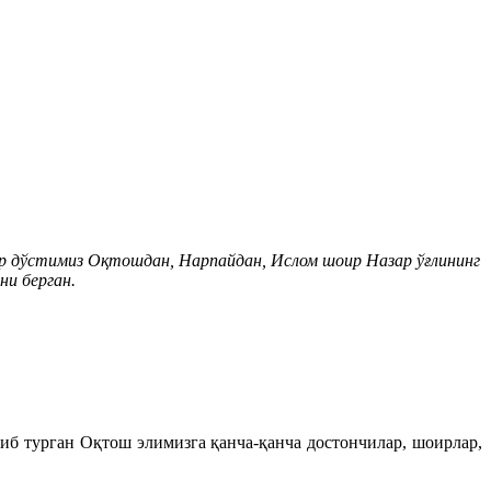
р дўстимиз Оқтошдан, Нарпайдан, Ислом шоир Назар ўғлининг
ни берган.
б турган Оқтош элимизга қанча-қанча достончилар, шоирлар,