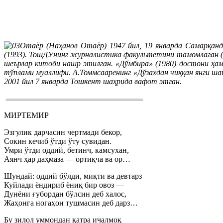
Отаёр (Наҳанов Отаёр) 1947 йил, 19 январда Самарқан
(1993). ТошДУнинг журналистика факультетини тамомлаган (19
шеърлар китоби нашр этилган. «Дўмбира» (1980) достони ҳам 
тўплами муаллифи. А.Томмсааренинг «Дўзахдан чиққан янги ш
2001 йил 7 январда Тошкент шаҳрида вафот этган.
МИРТЕМИР
Эзгулик дарчасин чертмади бекор,
Сокин кечиб ўтди ўту сувидан.
Умри ўтди оддий, бетинч, камсухан,
Аянч ҳар даҳмаза — ортиқча ва ор…
Шундай: оддий бўлди, миқти ва девтарз
Куйлади ёндириб ёниқ бир овоз —
Дунёни ғубордан бўлсин деб халос,
Жаҳонга ногаҳон тушмасин деб дарз…
Бу зилол уммондан қатра ичалмоқ