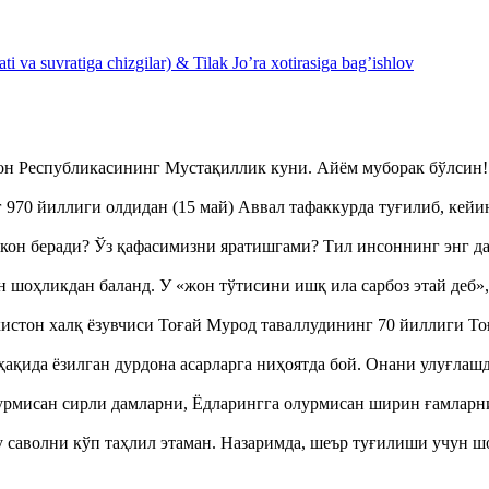
 va suvratiga chizgilar) & Tilak Jo’ra xotirasiga bag’ishlov
тон Республикасининг Мустақиллик куни. Айём муборак бўлси
970 йиллиги олдидан (15 май) Аввал тафаккурда туғилиб, кейи
кон беради? Ўз қафасимизни яратишгами? Тил инсоннинг энг д
оҳликдан баланд. У «жон тўтисини ишқ ила сарбоз этай деб
истон халқ ёзувчиси Тоғай Мурод таваллудининг 70 йиллиги 
ақида ёзилган дурдона асарларга ниҳоятда бой. Онани улуғла
урмисан сирли дамларни, Ёдларингга олурмисан ширин ғамларн
аволни кўп таҳлил этаман. Назаримда, шеър туғилиши учун 