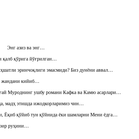
н! Энг азиз ва энг…
н қалб қўрига йўғрилган…
аҳшатли эринчоқлиги эмасмиди? Биз дунёни аввал…
», жандани кийиб…
Тоғай Муроднинг ушбу романи Кафка ва Камю асарлари…
шда, мадҳ этишда ижодкорларимиз чин…
и, Ёқиб қўйиб тун қўйнида ёки шамларни Мени ёдга…
шоир руҳини…