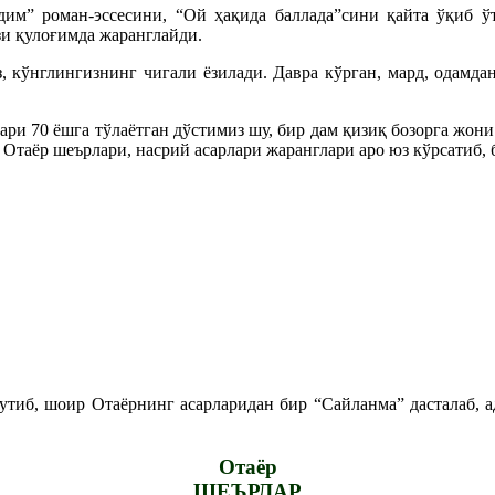
м” роман-эссесини, “Ой ҳақида баллада”сини қайта ўқиб ўт
зи қулоғимда жаранглайди.
, кўнглингизнинг чигали ёзилади. Давра кўрган, мард, одамда
лари 70 ёшга тўлаётган дўстимиз шу, бир дам қизиқ бозорга ж
аёр шеърлари, насрий асарлари жаранглари аро юз кўрсатиб, б
утиб, шоир Отаёрнинг асарларидан бир “Сайланма” дасталаб, 
Отаёр
ШЕЪРЛАР