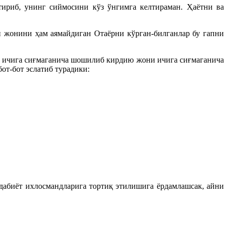
ириб, унинг сиймосини кўз ўнгимга келтираман. Ҳаётни ва
н жонини ҳам аямайдиган Отаёрни кўрган-билганлар бу гапни
они ичига сиғмаганича шошилиб кирдию жони ичига сиғмаганича
от-бот эслатиб турадики:
адабиёт ихлосмандларига тортиқ этилишига ёрдамлашсак, айни