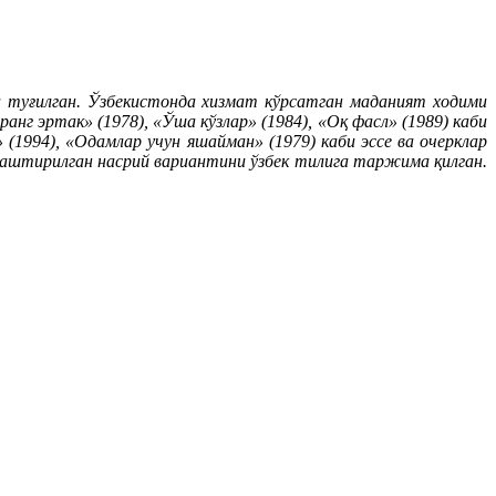
 туғилган. Ўзбекистонда хизмат кўрсатган маданият ходими
г эртак» (1978), «Ўша кўзлар» (1984), «Оқ фасл» (1989) каби
(1994), «Одамлар учун яшайман» (1979) каби эссе ва очерклар
лаштирилган насрий вариантини ўзбек тилига таржима қилган.