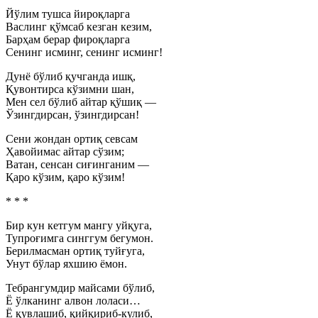
Йўлим тушса йироқларга
Васлинг қўмсаб кезган кезим,
Барҳам берар фироқларга
Сенинг исминг, сенинг исминг!
Дунё бўлиб қучганда ишқ,
Қувонтирса кўзимни шан,
Мен сел бўлиб айтар қўшиқ —
Ўзингдирсан, ўзингдирсан!
Сени жондан ортиқ севсам
Ҳавойимас айтар сўзим;
Ватан, сенсан сиғинганим —
Қаро кўзим, қаро кўзим!
* * *
Бир кун кетгум мангу уйқуга,
Тупроғимга синггум бегумон.
Берилмасман ортиқ туйғуга,
Унут бўлар яхшию ёмон.
Тебрангумдир майсами бўлиб,
Ё ўлканинг алвон лоласи…
Ё қувлашиб, қийқириб-кулиб,