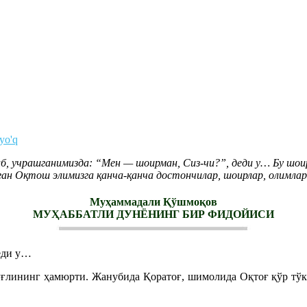
 yo'q
, учрашганимизда: “Мен — шоирман, Сиз-чи?”, деди у… Бу шои
н Оқтош элимизга қанча-қанча достончилар, шоирлар, олимлар
Муҳаммадали Қўшмоқов
МУҲАББАТЛИ ДУНЁНИНГ БИР ФИДОЙИСИ
еди у…
ғлининг ҳамюрти. Жанубида Қоратоғ, шимолида Оқтоғ қўр тўки