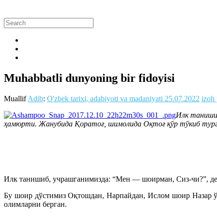
Muhabbatli dunyoning bir fidoyisi
Muallif
Adib
:
O'zbek tarixi, adabiyoti va madaniyati
25.07.2022
izoh
Илк танишиб
ҳамюрти. Жанубида Қоратоғ, шимолида Оқтоғ қўр тўкиб турга
Илк танишиб, учрашганимизда: “Мен — шоирман, Сиз-чи?”, д
Бу шоир дўстимиз Оқтошдан, Нарпайдан, Ислом шоир Назар ў
олимларни берган.