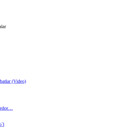
alar
atlar (Video)
 bedor…
o`l