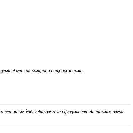
срулла Эргаш шеърларини тақдим этамиз.
ситетининг Ўзбек филологияси факультетида таълим олган.