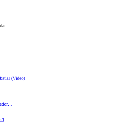
alar
atlar (Video)
 bedor…
o`l