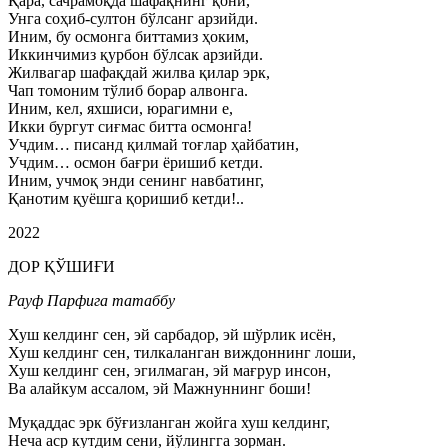
Қара, сачрамоқда шафақнинг қони,
Унга соҳиб-султон бўлсанг арзийди.
Иним, бу осмонга биттамиз ҳоким,
Иккинчимиз қурбон бўлсак арзийди.
Жилвагар шафақдай жилва қилар эрк,
Чап томоним тўлиб борар алвонга.
Иним, кел, яхшиси, юрагимни е,
Икки бургут сиғмас битта осмонга!
Учдим… писанд қилмай тоғлар ҳайбатин,
Учдим… осмон бағри ёришиб кетди.
Иним, учмоқ энди сенинг навбатинг,
Қанотим қуёшга қоришиб кетди!..
2022
ДОР ҚЎШИҒИ
Рауф Парфига татаббу
Хуш келдинг сен, эй сарбадор, эй шўрлик исён,
Хуш келдинг сен, тилкаланган виждоннинг лоши,
Хуш келдинг сен, эгилмаган, эй мағрур инсон,
Ва алайкум ассалом, эй Мажнуннинг боши!
Муқаддас эрк бўғизланган жойга хуш келдинг,
Неча аср кутдим сени, йўлингга зорман.