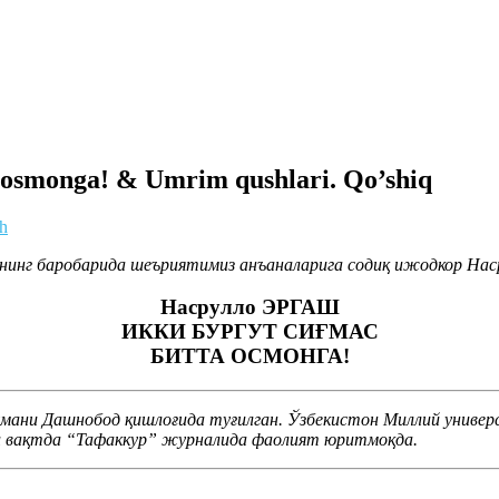
ta osmonga! & Umrim qushlari. Qo’shiq
oh
унинг баробарида шеъриятимиз анъаналарига содиқ ижодкор На
Насрулло ЭРГАШ
ИККИ БУРГУТ СИҒМАС
БИТТА ОСМОНГА!
умани Дашнобод қишлоғида туғилган. Ўзбекистон Миллий универ
ни вақтда “Тафаккур” журналида фаолият юритмоқда.