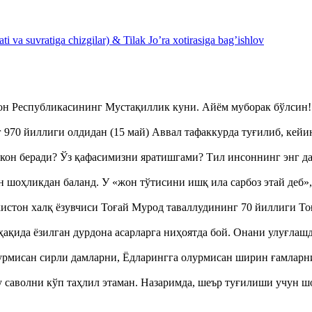
 va suvratiga chizgilar) & Tilak Jo’ra xotirasiga bag’ishlov
тон Республикасининг Мустақиллик куни. Айём муборак бўлси
970 йиллиги олдидан (15 май) Аввал тафаккурда туғилиб, кейи
кон беради? Ўз қафасимизни яратишгами? Тил инсоннинг энг д
оҳликдан баланд. У «жон тўтисини ишқ ила сарбоз этай деб
истон халқ ёзувчиси Тоғай Мурод таваллудининг 70 йиллиги 
ақида ёзилган дурдона асарларга ниҳоятда бой. Онани улуғла
урмисан сирли дамларни, Ёдларингга олурмисан ширин ғамларн
аволни кўп таҳлил этаман. Назаримда, шеър туғилиши учун 