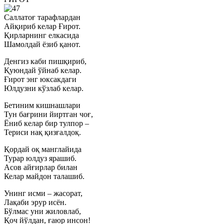
Саллатоғ тарафлардан
Айқириб келар Ғирот.
Қирларнинг елкасида
Шамолдай ёзиб қанот.
Денгиз каби пишқириб,
Қуюндай ўйнаб келар.
Ғирот энг юксакдаги
Юлдузни кўзлаб келар.
Бетиним кишнашлари
Тун бағрини йиртган чоғ,
Ёниб келар бир тулпор –
Териси нақ қизғалдоқ.
Қордай оқ манглайида
Турар юлдуз ярашиб.
Асов айғирлар билан
Келар майдон талашиб.
Унинг исми – жасорат,
Лақаби эрур исён.
Бўлмас уни жиловлаб,
Қоч йўлдан, ғаюр инсон!