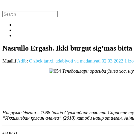
Nasrullo Ergash. Ikki burgut sig’mas bit
Muallif
Adib
:
O'zbek tarixi, adabiyoti va madaniyati
02.03.2022
1 iz
Тенгдошлари орасида ўзига хос, ш
Насрулло Эргаш – 1988 йилда Сурхондарё вилояти Сариосиё т
“Иккимиздан қолсин аланга” (2018) китоби нашр этилган. Ай
ҒИРОТ