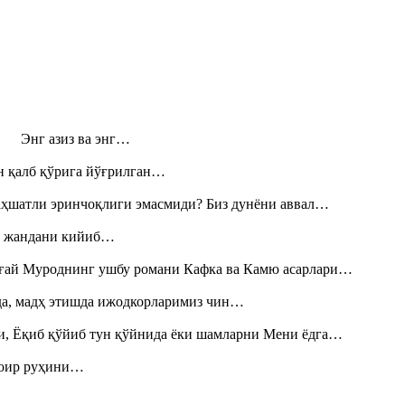
н! Энг азиз ва энг…
н қалб қўрига йўғрилган…
аҳшатли эринчоқлиги эмасмиди? Биз дунёни аввал…
», жандани кийиб…
Тоғай Муроднинг ушбу романи Кафка ва Камю асарлари…
шда, мадҳ этишда ижодкорларимиз чин…
и, Ёқиб қўйиб тун қўйнида ёки шамларни Мени ёдга…
шоир руҳини…