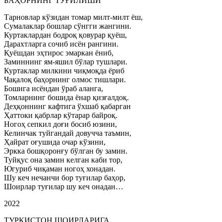
БАҲОРНИНГ ТУҒИЛИШИ
Тарновлар кўзидан томар милт-милт ёш,
Сумалаклар бошлар сўнгги жангини.
Куртаклардан бодроқ қовурар қуёш,
Дарахтларга сочиб исён рангини.
Қуёшдан эҳтирос эмаркан ёниб,
Заминнинг ям-яшил бўлар тушлари.
Куртаклар милкини чиқмоқда ёриб
Чақалоқ баҳорнинг олмос тишлари.
Бошига исёндан ўраб аланга,
Томларнинг бошида ёнар қизғалдоқ.
Деҳқоннинг кафтига ўхшаб қабарган
Ҳаттоки қабрлар кўтарар байроқ.
Ногоҳ сепкил доғи босиб юзини,
Келинчак туйгандай довучча таъмин,
Ҳайрат оғушида очар кўзини,
Эркка бошқоронғу бўлган бу замин.
Туйқус она замин келган каби тор,
Югуриб чиқаман ногоҳ хонадан.
Шу кеч нечанчи бор туғилар баҳор,
Шоирлар туғилар шу кеч онадан…
2022
ТУРКИСТОН ШОИРЛАРИГА