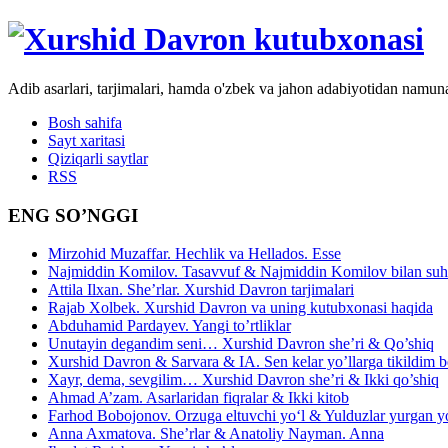
Adib asarlari, tarjimalari, hamda o'zbek va jahon adabiyotidan namun
Bosh sahifa
Sayt xaritasi
Qiziqarli saytlar
RSS
ENG SO’NGGI
Mirzohid Muzaffar. Hechlik va Hellados. Esse
Najmiddin Komilov. Tasavvuf & Najmiddin Komilov bilan suhb
Attila Ilxan. She’rlar. Xurshid Davron tarjimalari
Rajab Xolbek. Xurshid Davron va uning kutubxonasi haqida
Abduhamid Pardayev. Yangi to’rtliklar
Unutayin degandim seni… Xurshid Davron she’ri & Qo’shiq
Xurshid Davron & Sarvara & IA. Sen kelar yo’llarga tikildim
Xayr, dema, sevgilim… Xurshid Davron she’ri & Ikki qo’shiq
Ahmad A’zam. Asarlaridan fiqralar & Ikki kitob
Farhod Bobojonov. Orzuga eltuvchi yo‘l & Yulduzlar yurgan y
Anna Axmatova. She’rlar & Anatoliy Nayman. Anna