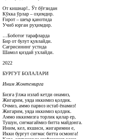
От кишнар!.. Ўт бўғзидан
Кўкка ўрлар – оҳимдир.
Ғирот – шеър қанотида
Учиб юрган руҳимдир.
…Боботоғ тарафларда
Бир от булут қувлайди.
Сағрисининг устида
Шамол қиздай ухлайди.
2022
БУРГУТ БОЛАЛАРИ
Иним Жонтемирга
Бизга ўлжа излаб кетди онамиз,
Жигарим, уяда иккимиз қолдик.
Очмиз, аммо парвоз истаб ёнамиз!
Жигарим, уяда иккимиз қолдик.
Аммо иккимизга торлик қилар ер,
Тушун, сиғмагаймиз битта майдонга.
Иним, кел, яхшиси, жигаримни е,
Икки бургут сиғмас битта осмонга!