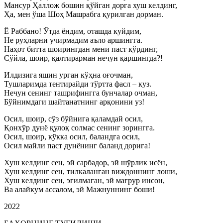
Мансур Ҳаллож бошин қўйган дорга хуш келдинг,
Ҳа, мен ўша Шоҳ Машрабга қурилган дорман.
Ё Раббано! Ўтда ёндим, оташда куйдим,
Не руҳларни учирмадим аъло аршингга.
Наҳот битта шоирингдан мени паст кўрдинг,
Сўйла, шоир, қалтирарман нечун қаршингда?!
Илдизига яшин урган кўҳна оғочман,
Тушларимда тентирайди тўртта фасл – куз.
Нечун сенинг ташрифингга бунчалар очман,
Бўйнимдаги шайтанатнинг арқонини уз!
Осил, шоир, сўз бўйнига қаламдай осил,
Қонхўр дунё қулоқ солмас сенинг зорингга.
Осил, шоир, кўкка осил, баландга осил,
Осил майли паст дунёнинг баланд дорига!
Хуш келдинг сен, эй сарбадор, эй шўрлик исён,
Хуш келдинг сен, тилкаланган виждоннинг лоши,
Хуш келдинг сен, эгилмаган, эй мағрур инсон,
Ва алайкум ассалом, эй Мажнуннинг боши!
2022