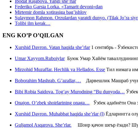
Ibodat Rajabova. Yangi she’rlar
Federiko Garsia Lorka. «Tamarit devoni»dan
Mirtemir domla xotirasiga bag’ishlov
Sulaymon Rahmon. Orzulardan yaratdi dunyo. (Tilak Jo’ra siyrati
Tolibi ilm kerak…
ENG KO’P O’QILGAN
Xurshid Davron. Vatan haqida she’rlar
1 сентябрь - Ўзбекис
Umar Xayyom.Ruboiylar
Буюк Умар Хайём таваллудининг 
Mirzohid Muzaffar. Hechlik va Hellados. Esse
Тил нимага им
Boborahim Mashrab. G’azallar,…
Дарвешлик Машраб учун ш
Bibi Robia Saidova. Tog‘ay Murodning “Bu dunyoda…
Ўзбек
Onajon. O’zbek shoirlarining onaga…
Ўзбек адабиёти Она ҳ
Xurshid Davron. Muhabbat haqida she’rlar (I)
Ёдларингга ол
Guljamol Asqarova. She’rlar.
Шоир қачон шеър ёзади? Шу с