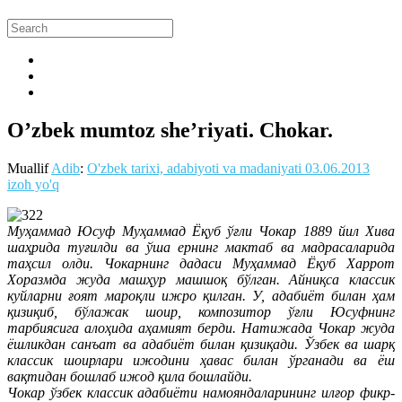
O’zbek mumtoz she’riyati. Chokar.
Muallif
Adib
:
O'zbek tarixi, adabiyoti va madaniyati
03.06.2013
izoh yo'q
Муҳаммад Юсуф Муҳаммад Ёқуб ўғли Чокар 1889 йил Хива
шаҳрида туғилди ва ўша ернинг мактаб ва мадрасаларида
таҳсил олди. Чокарнинг дадаси Муҳаммад Ёқуб Харрот
Хоразмда жуда машҳур машшоқ бўлган. Айниқса классик
куйларни ғоят мароқли ижро қилган. У, адабиёт билан ҳам
қизиқиб, бўлажак шоир, композитор ўғли Юсуфнинг
тарбиясига алоҳида аҳамият берди. Натижада Чокар жуда
ёшликдан санъат ва адабиёт билан қизиқади. Ўзбек ва шарқ
классик шоирлари ижодини ҳавас билан ўрганади ва ёш
вақтидан бошлаб ижод қила бошлайди.
Чокар ўзбек классик адабиёти намояндаларининг илғор фикр-