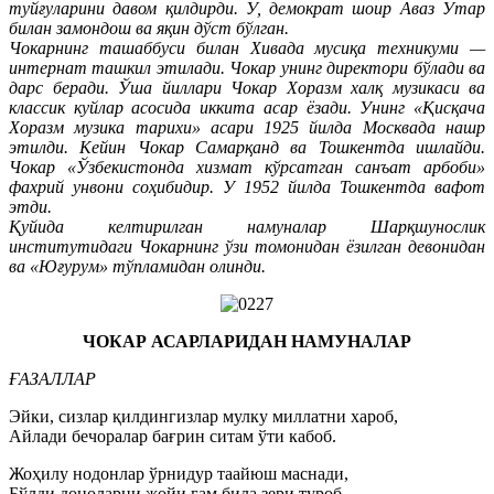
туйғуларини давом қилдирди. У, демократ шоир Аваз Утар
билан замондош ва яқин дўст бўлган.
Чокарнинг ташаббуси билан Хивада мусиқа техникуми —
интернат ташкил этилади. Чокар унинг директори бўлади ва
дарс беради. Ўша йиллари Чокар Хоразм халқ музикаси ва
классик куйлар асосида иккита асар ёзади. Унинг «Қисқача
Хоразм музика тарихи» асари 1925 йилда Москвада нашр
этилди. Кейин Чокар Самарқанд ва Тошкентда ишлайди.
Чокар «Ўзбекистонда хизмат кўрсатган санъат арбоби»
фахрий унвони соҳибидир. У 1952 йилда Тошкентда вафот
этди.
Қуйида келтирилган намуналар Шарқшунослик
институтидаги Чокарнинг ўзи томонидан ёзилган девонидан
ва «Юғурум» тўпламидан олинди.
ЧОКАР АСАРЛАРИДАН НАМУНАЛАР
ҒАЗАЛЛАР
Эйки, сизлар қилдингизлар мулку миллатни хароб,
Айлади бечоралар бағрин ситам ўти кабоб.
Жоҳилу нодонлар ўрнидур таайюш маснади,
Бўлди доноларни жойи ғам била зери туроб.