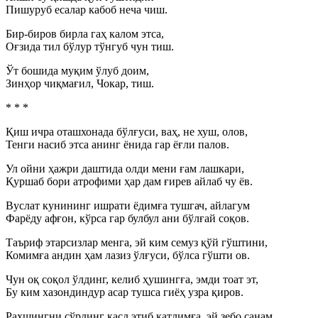
Пишуруб есалар кабоб неча чиш.
Бир-биров бирла гаҳ калом этса,
Оғзида тил бўлур тўнгуб чун тиш.
Ўт бошида муқим ўлуб доим,
Зинҳор чиқмағил, Чокар, тиш.
* * *
Қиш ичра оташхонада бўлғуси, ваҳ, не хуш, олов,
Тенги насиб этса анинг ёнида гар ёғли палов.
Ул ойни ҳажри даштида олди мени ғам лашкари,
Қуршаб бори атрофими ҳар дам ғирев айлаб чу ёв.
Вуслат кунининг ишрати ёдимға тушгач, айлагум
Фарёду афғон, кўрса гар булбул ани бўлғай соқов.
Таъриф этарсизлар менга, эй ким семуз қўй гўштини,
Комимға андин ҳам лазиз ўлғуси, бўлса гўшти ов.
Чун оқ соқол ўлдинг, келиб ҳушингға, эмди тоат эт,
Бу ким хазондиндур асар тушса гиёҳ узра қиров.
Раҳшингни сўрдинг қасд этиб қатлимға, эй зебо санам,