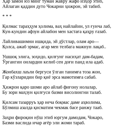
Ҳар замон юз минг туман жавру жафо изҳор этиб,
Айлаган қаддин дуто Чокарни ҳижрон, эй табиб.
* * *
Қилмас тараҳҳум ҳолима, ваҳ найлайин, ул ғунча лаб,
Кун-кундин афзун айлабон мен хастаға қаҳру ғазаб.
Лайливашимни ишқида, эй дўстлар, олам аро—
Қолса, ажаб эрмас, агар мен телбага мажнун лақаб..
Ушшоқ элига, зоҳидо, қилғунг насиҳат дам-бадам,
Ўргангин онлардин келиб сен доғи панд ила адаб.
Жонбахш лаъли бергуси ўлган танимға тоза жон,
Гар кўзларидин бир қиё эрса мамотимға сабаб.
Ҳижрон қаро шоми аро айлаб фиғону нолалар,
Бу зори маҳзун қилғуси базми висолингни талаб.
Қилсам тазарруъ ҳар неча боқмас даме аҳволима,
Бўлмиш азалда қисматим чекмак басе ранжу тааб.
Заҳри фироқин нўш этиб юргум дамодам, Чокаро,
Базми васлида ичар ағёр эли жоми тараб.