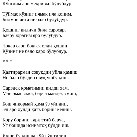
Кўнглим аро меҳри жо бўлубдур.
Тўймас кўзинг ичмак ила қоним,
Билмон анга не бало бўлубдур.
Қошинг қиличи била саросар,
Бағру юрагим яро бўлубдур.
Чокар сари боқғач олди ҳушин,
Қўзинг не бало қаро бўлубдур.
* * *
Қалтирарман совуқдин ўйла қамиш,
Не бало бўлди совуқ ушбу қиш.
Сарвдек қоматимни қилди хам,
Ман эмас якка, барча мандек эмиш,
Бош чиқормай ҳама ўз уйидин,
Эл аро бўлди қатъ бориш-келиш.
Кору борини тарк этиб барча,
Ўт бошида исинмтоқ бўлди иш.
Яхши бу қишда қўй гўштидин