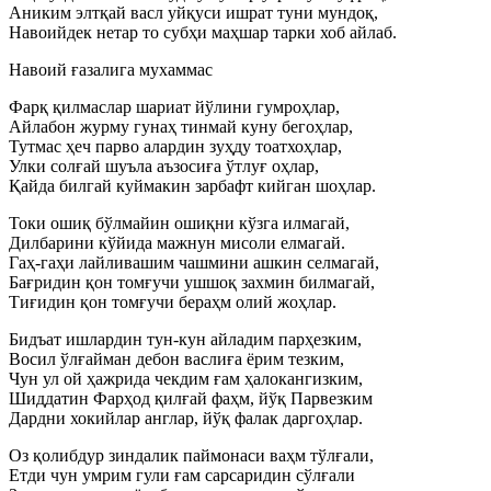
Аниким элтқай васл уйқуси ишрат туни мундоқ,
Навоийдек нетар то субҳи маҳшар тарки хоб айлаб.
Навоий ғазалига мухаммас
Фарқ қилмаслар шариат йўлини гумроҳлар,
Айлабон журму гунаҳ тинмай куну бегоҳлар,
Тутмас ҳеч парво алардин зуҳду тоатхоҳлар,
Улки солғай шуъла аъзосиға ўтлуғ оҳлар,
Қайда билгай куймакин зарбафт кийган шоҳлар.
Токи ошиқ бўлмайин ошиқни кўзга илмагай,
Дилбарини кўйида мажнун мисоли елмагай.
Гаҳ-гаҳи лайливашим чашмини ашкин селмагай,
Бағридин қон томғучи ушшоқ захмин билмагай,
Тиғидин қон томғучи бераҳм олий жоҳлар.
Бидъат ишлардин тун-кун айладим парҳезким,
Восил ўлғайман дебон васлиға ёрим тезким,
Чун ул ой ҳажрида чекдим ғам ҳалокангизким,
Шиддатин Фарҳод қилғай фаҳм, йўқ Парвезким
Дардни хокийлар англар, йўқ фалак даргоҳлар.
Оз қолибдур зиндалик паймонаси ваҳм тўлғали,
Етди чун умрим гули ғам сарсаридин сўлғали