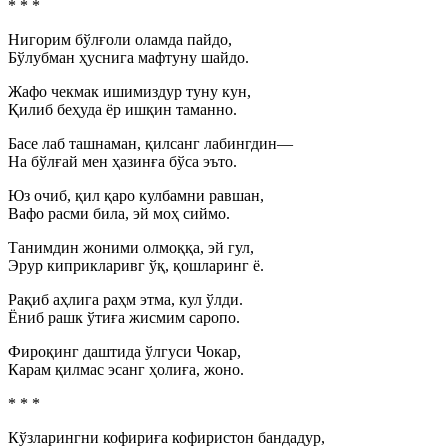
* * *
Нигорим бўлғоли оламда пайдо,
Бўлубман ҳуснига мафтуну шайдо.
Жафо чекмак ишимиздур туну кун,
Қилиб беҳуда ёр ишқин таманно.
Басе лаб ташнаман, қилсанг лабингдин—
На бўлғай мен ҳазинға бўса эъто.
Юз очиб, қил қаро кулбамни равшан,
Вафо расми била, эй моҳ сиймо.
Танимдин жоними олмоққа, эй гул,
Эрур киприкларивг ўқ, қошларинг ё.
Рақиб аҳлига раҳм этма, кул ўлди.
Ёниб рашк ўтиға жисмим саропо.
Фироқинг даштида ўлгуси Чокар,
Карам қилмас эсанг ҳолиға, жоно.
* * *
Кўзларингни кофириға кофиристон бандадур,