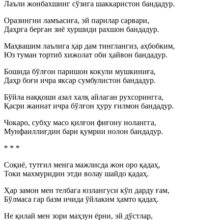
Лаъли жонбахшинг сўзига шаккаристон бандадур.
Оразингни ламъасиға, эй парилар сарвари,
Даҳрга берган зиё хуршиди рахшон бандадур.
Маҳвашим лаълига ҳар дам тинглангиз, аҳбобким,
Юз туман тортиб хижолат оби ҳайвон бандадур.
Бошида бўлғон паришон кокули мушкиниға,
Даҳр боғи ичра яксар сумбулистон бандадур.
Бўйла наққоши азал халқ айлаган рухсорингга,
Қасри жаннат ичра бўлғон ҳуру ғилмон бандадур.
Чокаро, субҳу масо қилғон фиғону нолангга,
Мунфаиллиғдин бари қумрии нолон бандадур.
* * *
Соқиё, тутғил менга мажлисда жон оро қадаҳ,
Токи махмуридин этди волау шайдо қадаҳ.
Ҳар замон мен телбага юзлангуси кўп дарду ғам,
Бўлмаса гар базм ичида ўйлаким ҳамто қадаҳ.
Не қилай мен зори маҳзун ёрни, эй дўстлар,