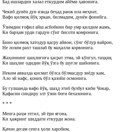
Бад ишлардин халал еткурдим айёми ҳавониға.
Чекиб дунёи дун изида беҳад ранж ила меҳнат,
Вафо қилмоқ йўқ эркан, билмадим, дунёи фонийга.
Ўзимдин ғофил айш асбобини бир умр қилдим жамъ,
Ки барҳам урди гардун сўнг бисоти комрониға.
Бино қилмоқ хатодур қасру айвон, сўнг бўлур вайрон,
Не лозим рахт ташлаб бу маҳалли корвониға.
Жаҳоннинг шаҳлиғиға ҳасрат этма, эй кўнгул, таҳқиқ
Ки шаҳлиғ одидин йўқ ўзга бу шуғле шабониға.
Неким аввалда қисмат бўлса бўлмасдур зиёду кам,
Ало эй нафс, қониъ бўл қазойи осмониға.
Бу гулшанда вафо йўқ, шаҳд этиб булбул киби Чокар,
Қафасни синдиру элт ўзни боғи бехазониға.
* * *
Менга раҳм этгил, эй ёри ягона,
Ки ҳажринг шиддати еткурди жона.
Қачон десам сенга ҳоли харобим,