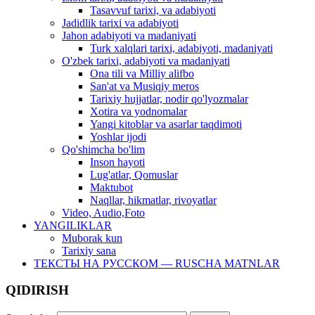
Tasavvuf tarixi, va adabiyoti
Jadidlik tarixi va adabiyoti
Jahon adabiyoti va madaniyati
Turk xalqlari tarixi, adabiyoti, madaniyati
O'zbek tarixi, adabiyoti va madaniyati
Ona tili va Milliy alifbo
San'at va Musiqiy meros
Tarixiy hujjatlar, nodir qo'lyozmalar
Xotira va yodnomalar
Yangi kitoblar va asarlar taqdimoti
Yoshlar ijodi
Qo'shimcha bo'lim
Inson hayoti
Lug'atlar, Qomuslar
Maktubot
Naqllar, hikmatlar, rivoyatlar
Video, Audio,Foto
YANGILIKLAR
Muborak kun
Tarixiy sana
ТЕКСТЫ НА РУССКОМ — RUSCHA MATNLAR
QIDIRISH