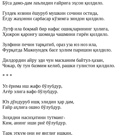
Бўса дамо-дам лаълидин ғайриға эҳсон қилдило.
Гулдек юзини ёшуруб мушкин сочини остида,
Ёғду жаҳонни сарбасар кўзимга зиндон қилдило.
Лутф ила боқмай бир нафас ошиқларининг ҳолиға,
Ҳижрон қаронғу шомида чашмини гирён қилдило.
Зулфини печин тарқатиб, ораз уза юз ноз ила,
Фурқатда Мажнундек басе ҳолим паришон қилдило.
Дилдордин айру эди чун масканим байтул-ҳазан,
Чокар, бу тун базмим келиб, рашки гулистон қилдило.
* * *
Ул ёрима иш жафо бўлубдур,
Ағёр элига вафо бўлубдур.
Юз дўндуруб ишқ элидин ҳар дам,
Ғайр аҳлиға ошно бўлубдур.
Зоҳидни насиҳатини тутманг-
Ким, анинг иши риё бўлубдур.
Тарк эткум они не янглиғ ишқин,