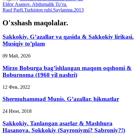
Eldor Аsanov. Abdumalik To’ra.
Rauf Parfi.Turkiston ruhi.Saylanma.2013
O'xshash maqolalar.
Sakkokiy. G’azallar va qasida & Sakkokiy lirikasi.
Musiqiy to’plam
09 Май, 2026
Mirzo Boburga bag’ishlangan maqom oqshomi &
Boburnoma (1960 yil nashri)
12 Фев, 2022
Shermuhammad Munis. G’azallar, hikmatlar
24 Июн, 2018
Sakkokiy. Tanlangan asarlar & Mashhura
Hasanova. Sokkokiy (Sayroniymi? Sabroniy?!)