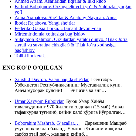
Ahmad A’zam. Asarlaridan fiqralar & Ikki kitob
Farhod Bobojonov. Orzuga eltuvchi yo‘l & Yulduzlar yurgan
yo`l
Anna Axmatova. She’rlar & Anatoliy Nayman. Anna
Ibodat Rajabova. Yangi she’rlar
Federiko Garsia Lorka. «Tamarit devoni»dan
Mirtemir domla xotirasiga bag’ishlov
Sulaymon Rahmon. Orzulardan yaratdi dunyo. (Tilak Jo’ra
siyrati va suvratiga chizgilar) & Tilak Jo’ra xotirasiga
bag’ishlov
Tolibi ilm kerak…
ENG KO’P O’QILGAN
Xurshid Davron. Vatan haqida she’rlar
1 сентябрь -
Ўзбекистон Республикасининг Мустақиллик куни.
Айём муборак бўлсин! Энг азиз ва энг…
Umar Xayyom.Ruboiylar
Буюк Умар Хайём
таваллудининг 970 йиллиги олдидан (15 май) Аввал
тафаккурда туғилиб, кейин қалб қўрига йўғрилган…
Boborahim Mashrab. G’azallar,…
Дарвешлик Машраб
учун шоҳликдан баланд. У «жон тўтисини ишқ ила
сарбоз этай деб», жандани кийиб…