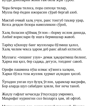
Чора бечора тилоса, пора сипоҳи тилар,
Мулла бир ёндин ижорасин сўраб бергай азоб.
Мактаб очмай халқ учун, раис тонгуб таъзир урар,
Келса деҳқон бозора намозликни сўроб,
Халқ боласин қўймақ ўғлон—борму ислом динида,
Анбиё ворислари бу ишга бермишлар жавоб.
Тарёку кўкнору банг муллолара бўлмиш ҳалол,
Халқ чилим чекса ҳаром деб раис айлаб ихтисоб.
Муллаға: «пешинг узун» демак ҳақоратмиш билинг,
Ҳарна иш қил, бер садақа, дегуси, топдинг савоб.
Орифи пашмина пўш илмас кўзинга халқни,
Харки бўлса тоза жуллик ҳурмат аҳлидин ҳисоб.
Ўртадин унган пул бузуқ ўғлон, ҳарамлар масрифи,
Бор аларда шул сабабдин ҳовли, боғ неча таноб.
Жаҳлу ғафлат кечасида ўткусидур умримиз,
Маърифат нурингни сол бизларга ҳам, эй офтоб.