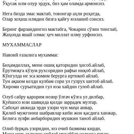
Ўқусак илм олур эрдук, биз ҳам оламда армонсиз.
Нега бизда эмас мактаб, товонгар аҳли роҳатда,
Олар хоҳиш илмдин бизга қайғу юзланиб сонсиз.
Беринг фарзандингиз мактабга, Чокарни сўзин тинглаб,
Жаҳонда яшай олмас ҳеч миллат илму урфонсиз.
МУХАММАСЛАР
Навоий ғазалига мухаммас
Биҳамдиллаҳ, мени ошиқ қаторидин ҳисоб.айлаб,
Ёрутмоқға кўзум рухсоридин рафъи ниқоб айлаб,
Кўнгулда не эса комим берурга иртикоб айлаб,
Тун ақшом келди кулбам сори ул гулрух шитоб айлаб.
Хироми суръатидин гул юза хайдин гулоб айлаб.
Олуб сабру қарорим нозир ўлғач кўзга ул дилбар,
Қуёшосо юзи шавқида қилди заррадек музтар.
Сабоҳат авжида эрди узори чун маҳи анвар,
Қилиб мужгонни шабравлар киби жон қасдиға ханжар,
Белиға зулфи анбарборидин мушкин таноб айлаб.
Олиб бурқаъ узоридин, юз очиб базмима кирди,
Мани ишқ аҳлидин сийлаб муҳаббат силкига терди,