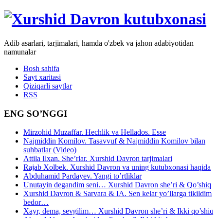
Adib asarlari, tarjimalari, hamda o'zbek va jahon adabiyotidan
namunalar
Bosh sahifa
Sayt xaritasi
Qiziqarli saytlar
RSS
ENG SO’NGGI
Mirzohid Muzaffar. Hechlik va Hellados. Esse
Najmiddin Komilov. Tasavvuf & Najmiddin Komilov bilan
suhbatlar (Video)
Attila Ilxan. She’rlar. Xurshid Davron tarjimalari
Rajab Xolbek. Xurshid Davron va uning kutubxonasi haqida
Abduhamid Pardayev. Yangi to’rtliklar
Unutayin degandim seni… Xurshid Davron she’ri & Qo’shiq
Xurshid Davron & Sarvara & IA. Sen kelar yo’llarga tikildim
bedor…
Xayr, dema, sevgilim… Xurshid Davron she’ri & Ikki qo’shiq