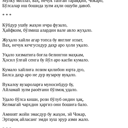
Мулку миллат, ваҳ, нечук тапғай тараққий, Чокаро,
Бўлсалар иш бошида зулм аҳли ошуби давоб.
* * *
Кўбдур ушбу жаҳон ичра фузало,
Ҳайфким, бўлмиш алардин вале авло жуҳало.
Жуҳало хайли агар топса бу янглиғ иззат,
Ваҳ, нечук кечгусидур даҳр аро ҳоли уқало.
Уқало хизматиға боғла белингни маҳкам,
Ҳосил ўлғай сенга бу йўл аро касби кумало.
Кумало хайлиға лозим қилибон юрта дуо,
Билса даҳр аро не дур вузароу вуқало.
Вукалоу вузароларға муносибдур бу,
Айламай зулм раоёғани бўлмоқ удало.
Удало бўлса киши, рози бўлуб ондин ҳақ,
Келмагай чархдин ҳаргиз они бошиға бало.
Амният жойи эмасдур бу жаҳон, эй Чокар,
Эртароқ айласанг эмди хуш эрур азми жало.