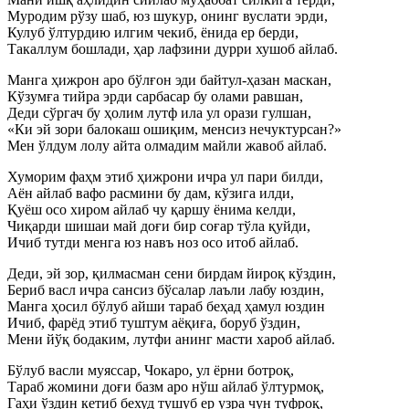
Муродим рўзу шаб, юз шукур, онинг вуслати эрди,
Кулуб ўлтурдию илгим чекиб, ёнида ер берди,
Такаллум бошлади, ҳар лафзини дурри хушоб айлаб.
Манга ҳижрон аро бўлғон эди байтул-ҳазан маскан,
Кўзумға тийра эрди сарбасар бу олами равшан,
Деди сўргач бу ҳолим лутф ила ул орази гулшан,
«Ки эй зори балокаш ошиқим, менсиз нечуктурсан?»
Мен ўлдум лолу айта олмадим майли жавоб айлаб.
Хуморим фаҳм этиб ҳижрони ичра ул пари билди,
Аён айлаб вафо расмини бу дам, кўзига илди,
Қуёш осо хиром айлаб чу қаршу ёнима келди,
Чиқарди шишаи май доғи бир соғар тўла қуйди,
Ичиб тутди менга юз навъ ноз осо итоб айлаб.
Деди, эй зор, қилмасман сени бирдам йироқ кўздин,
Бериб васл ичра сансиз бўсалар лаъли лабу юздин,
Манга ҳосил бўлуб айши тараб беҳад ҳамул юздин
Ичиб, фарёд этиб туштум аёқиға, боруб ўздин,
Мени йўқ бодаким, лутфи анинг масти хароб айлаб.
Бўлуб васли муяссар, Чокаро, ул ёрни ботроқ,
Тараб жомини доғи базм аро нўш айлаб ўлтурмоқ,
Гаҳи ўздин кетиб бехуд тушуб ер узра чун туфроқ,