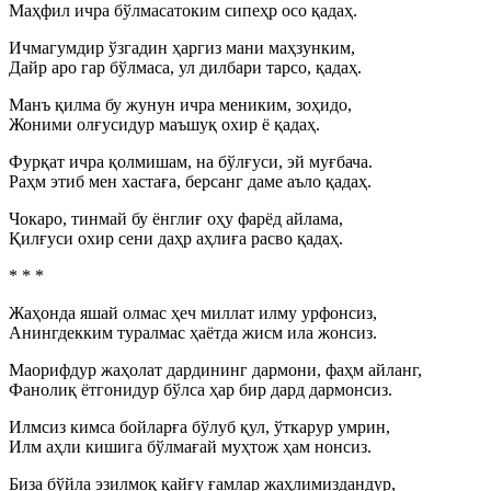
Маҳфил ичра бўлмасатоким сипеҳр осо қадаҳ.
Ичмагумдир ўзгадин ҳаргиз мани маҳзунким,
Дайр аро гар бўлмаса, ул дилбари тарсо, қадаҳ.
Манъ қилма бу жунун ичра мениким, зоҳидо,
Жоними олғусидур маъшуқ охир ё қадаҳ.
Фурқат ичра қолмишам, на бўлғуси, эй муғбача.
Раҳм этиб мен хастаға, берсанг даме аъло қадаҳ.
Чокаро, тинмай бу ёнглиғ оҳу фарёд айлама,
Қилғуси охир сени даҳр аҳлиға расво қадаҳ.
* * *
Жаҳонда яшай олмас ҳеч миллат илму урфонсиз,
Анингдекким туралмас ҳаётда жисм ила жонсиз.
Маорифдур жаҳолат дардининг дармони, фаҳм айланг,
Фанолиқ ётгонидур бўлса ҳар бир дард дармонсиз.
Илмсиз кимса бойларға бўлуб қул, ўткарур умрин,
Илм аҳли кишига бўлмағай муҳтож ҳам нонсиз.
Биза бўйла эзилмоқ қайғу ғамлар жаҳлимиздандур,