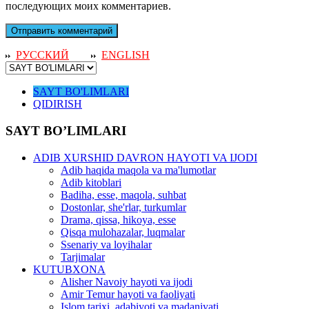
последующих моих комментариев.
РУССКИЙ
ENGLISH
SAYT BO'LIMLARI
QIDIRISH
SAYT BO’LIMLARI
ADIB XURSHID DAVRON HAYOTI VA IJODI
Adib haqida maqola va ma'lumotlar
Adib kitoblari
Badiha, esse, maqola, suhbat
Dostonlar, she'rlar, turkumlar
Drama, qissa, hikoya, esse
Qisqa mulohazalar, luqmalar
Ssenariy va loyihalar
Tarjimalar
KUTUBXONA
Alisher Navoiy hayoti va ijodi
Amir Temur hayoti va faoliyati
Islom tarixi, adabiyoti va madaniyati