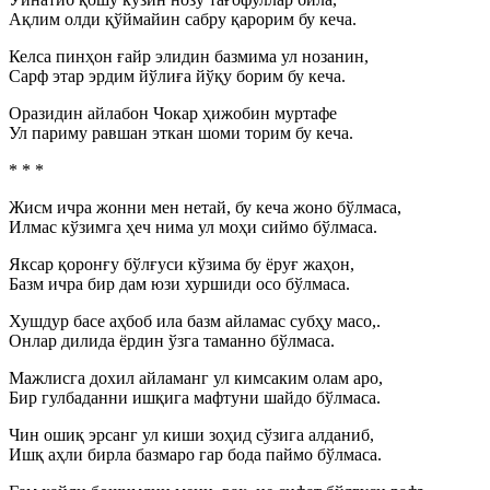
Ақлим олди қўймайин сабру қарорим бу кеча.
Келса пинҳон ғайр элидин базмима ул нозанин,
Сарф этар эрдим йўлиға йўқу борим бу кеча.
Оразидин айлабон Чокар ҳижобин муртафе
Ул париму равшан эткан шоми торим бу кеча.
* * *
Жисм ичра жонни мен нетай, бу кеча жоно бўлмаса,
Илмас кўзимга ҳеч нима ул моҳи сиймо бўлмаса.
Яксар қоронғу бўлғуси кўзима бу ёруғ жаҳон,
Базм ичра бир дам юзи хуршиди осо бўлмаса.
Хушдур басе аҳбоб ила базм айламас субҳу масо,.
Онлар дилида ёрдин ўзга таманно бўлмаса.
Мажлисга дохил айламанг ул кимсаким олам аро,
Бир гулбаданни ишқига мафтуни шайдо бўлмаса.
Чин ошиқ эрсанг ул киши зоҳид сўзига алданиб,
Ишқ аҳли бирла базмаро гар бода паймо бўлмаса.