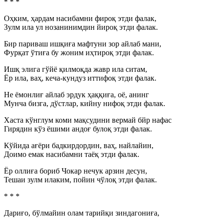
* * *
Оҳким, ҳардам насибамни фироқ этди фалак,
Зулм ила ул нозанинимдин йироқ этди фалак.
Бир париваш ишқиға мафтуни зор айлаб мани,
Фурқат ўтиға бу жоним иҳтироқ этди фалак.
Ишқ элига гўйё қилмоқда жавр ила ситам,
Ёр ила, ваҳ, кеча-кундуз иттифоқ этди фалак.
Не ёмонлиғ айлаб эрдук ҳаққиға, оё, анинг
Мунча бизга, дўстлар, кийну нифоқ этди фалак.
Хаста кўнглум коми мақсудини вермай бйр нафас
Гирядин кўз ёшими андоғ булоқ этди фалак.
Кўйида ағёри бадкирдордин, ваҳ, найлайин,
Доимо емак насибамни таёқ этди фалак.
Ёр оллиға бориб Чокар нечук арзин десун,
Тешаи зулм илаким, пойин чўлоқ этди фалак.
* * *
Дариғо, бўлмайин олам тарийқи зиндагониға,