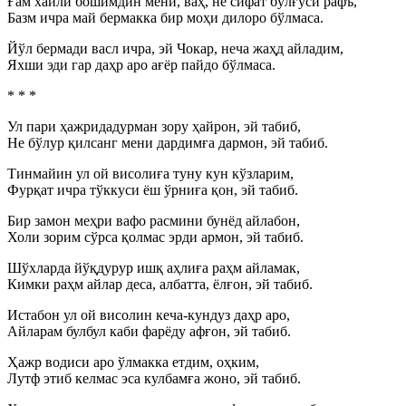
Ғам хайли бошимдин мени, ваҳ, не сифат бўлғуси рафъ,
Базм ичра май бермакка бир моҳи дилоро бўлмаса.
Йўл бермади васл ичра, эй Чокар, неча жаҳд айладим,
Яхши эди гар даҳр аро ағёр пайдо бўлмаса.
* * *
Ул пари ҳажридадурман зору ҳайрон, эй табиб,
Не бўлур қилсанг мени дардимға дармон, эй табиб.
Тинмайин ул ой висолиға туну кун кўзларим,
Фурқат ичра тўккуси ёш ўрниға қон, эй табиб.
Бир замон меҳри вафо расмини бунёд айлабон,
Холи зорим сўрса қолмас эрди армон, эй табиб.
Шўхларда йўқдурур ишқ аҳлиға раҳм айламак,
Кимки раҳм айлар деса, албатта, ёлғон, эй табиб.
Истабон ул ой висолин кеча-кундуз даҳр аро,
Айларам булбул каби фарёду афғон, эй табиб.
Ҳажр водиси аро ўлмакка етдим, оҳким,
Лутф этиб келмас эса кулбамға жоно, эй табиб.