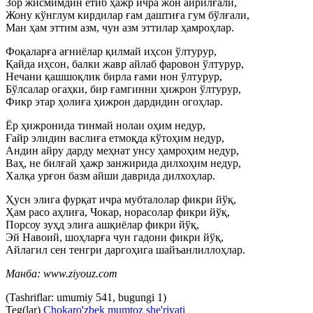
Зор жисмимдин ётиб ҳажр ичра жон айрилғали,
Жону кўнглум кирдилар ғам даштиға гум бўлғали,
Ман ҳам эттим азм, чун азм эттилар ҳамроҳлар.
Фоқаларға ағниёлар қилмай иҳсон ўлтурур,
Қайда иҳсон, балки жавр айлаб фаровон ўлтурур,
Нечани қашшоқлик бирла ғами нон ўлтурур,
Бўлсалар огаҳки, бир ғамгинни ҳижрон ўлтурур,
Фикр этар ҳолиға ҳижрон дардидин огоҳлар.
Ёр ҳижронида тинмай нолаи оҳим недур,
Ғайр элидин васлиға етмоқда кўтоҳим недур,
Андин айру дарду меҳнат унсу ҳамроҳим недур,
Ваҳ, не билғай ҳажр занжирида дилхоҳим недур,
Халқа урғон базм айши даврида дилхоҳлар.
Ҳусн элига фурқат ичра мубталолар фикри йўқ,
Ҳам расо аҳлиға, Чокар, норасолар фикри йўқ,
Порсоу зуҳд элиға ашқиёлар фикри йўқ,
Эй Навоий, шоҳларға чун гадони фикри йўқ,
Айлагил сен тенгри даргоҳига шайъанлиллоҳлар.
Манба: www.ziyouz.com
(Tashriflar: umumiy 541, bugungi 1)
Teg(lar)
Chokar
o'zbek mumtoz she'riyati