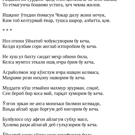
То етмагунча бошими устиға, ҳеч чекма жилов.
Ишқинг ўтидин ёнмасун Чокар дилу жони нечук,
Ким тоб келтурмай ёнар, тушса шарор, албатта, қов.
* * *
Ноз отини ўйнатиб чобуксуворим бу кеча,
Келди кулбам сори англаб изтиробим бу кеча.
Не хуш ул бахту саодат меҳр ойини била,
Келса мумтоз эткали ишқ ичра ёрим бу кеча,
Асрайолмон зор кўнглум ичра ишқин келмаса,
Маҳрами рози ниҳону ошкорим бу кеча.
Муддати нўш этмайин махмур эрурман, соқиё,
Сен бериб бир коса май, тарқат хуморим бу кеча.
Ўлғон эркан не анга мониъки билмон келмади,
Ваъда айлаб эрди борғум деб нигорим бу кеча.
Булбулосо оҳу афғон айлагум субҳу масо,
Ҳолима раҳм айлагай деб гулъузорим бу кеча.
Ўйнатиб қошу кўзин нозу тағофуллар била,