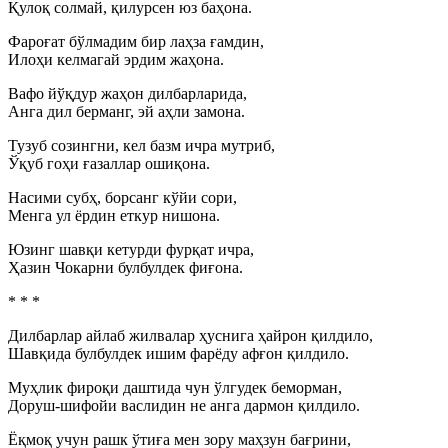
Қулоқ солмай, қилурсен юз баҳона.
Фароғат бўлмадим бир лаҳза ғамдин,
Илоҳи келмагай эрдим жаҳона.
Вафо йўқдур жаҳон дилбарларида,
Анга дил берманг, эй аҳли замона.
Тузуб созингни, кел базм ичра мутриб,
Ўқуб гоҳи ғазаллар ошиқона.
Насими субҳ, борсанг кўйи сори,
Менга ул ёрдин еткур нишона.
Юзинг шавқи кетурди фурқат ичра,
Ҳазин Чокарни булбулдек фиғона.
* * *
Дилбарлар айлаб жилвалар ҳуснига ҳайрон қилдило,
Шавқида булбулдек ишим фарёду афғон қилдило.
Муҳлик фироқи даштида чун ўлгудек беморман,
Доруш-шифойи васлидин не анга дармон қилдило.
Ёқмоқ учун рашк ўтиға мен зору маҳзун бағрини,