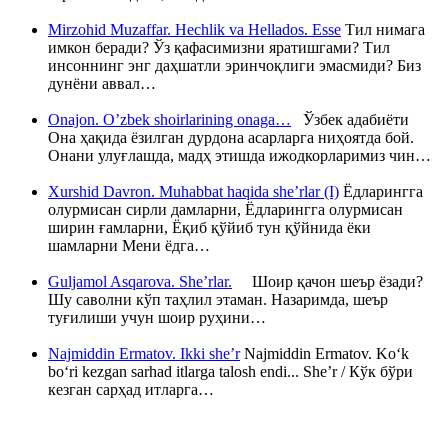
Mirzohid Muzaffar. Hechlik va Hellados. Esse
Тил нимага
имкон беради? Ўз қафасимизни яратишгами? Тил
инсоннинг энг даҳшатли эринчоқлиги эмасмиди? Биз
дунёни аввал…
Onajon. O’zbek shoirlarining onaga…
Ўзбек адабиёти
Она ҳақида ёзилган дурдона асарларга ниҳоятда бой.
Онани улуғлашда, мадҳ этишда ижодкорларимиз чин…
Xurshid Davron. Muhabbat haqida she’rlar (I)
Ёдларингга
олурмисан сирли дамларни, Ёдларингга олурмисан
ширин ғамларни, Ёқиб қўйиб тун қўйнида ёки
шамларни Мени ёдга…
Guljamol Asqarova. She’rlar.
Шоир қачон шеър ёзади?
Шу саволни кўп таҳлил этаман. Назаримда, шеър
туғилиши учун шоир руҳини…
Najmiddin Ermatov. Ikki she’r
Najmiddin Ermatov. Ko‘k
bo‘ri kezgan sarhad itlarga talosh endi... She’r / Кўк бўри
кезган сарҳад итларга…