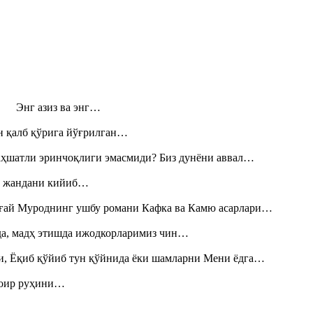
н! Энг азиз ва энг…
н қалб қўрига йўғрилган…
аҳшатли эринчоқлиги эмасмиди? Биз дунёни аввал…
», жандани кийиб…
Тоғай Муроднинг ушбу романи Кафка ва Камю асарлари…
шда, мадҳ этишда ижодкорларимиз чин…
и, Ёқиб қўйиб тун қўйнида ёки шамларни Мени ёдга…
шоир руҳини…