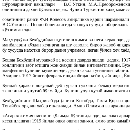
шўроларининг вакиллари — В.С.Уткин, М.А.Преоброженский
олинишига дахли бўлмаса керак. Чунки Туркистон халқ комис
советининг раиси Ф.И.Колесов амирликка қарши шармандали 
В.С.Уткин ва Пендо бошчилигида ярашув гуруҳи юборилади. В
кўз юмган эди.
Маҳмудхўжа Беҳбудийдан қутилиш кимга ва нега керак эди, де
манбаларни кўздан кечирганда шу саволга бирор жавоб чиқар
бу хусусда наҳотки бирор далил учрамаса, деган ўйлов ҳеч хаёл
Бошда Беҳбудий мураккаб ва кескин даврда яшади, дедик. 19
хонлигини забт этишга жон-жаҳди билан интилаётганини, Бух
манфаатли бўлиши мумкин эди, деган савол туғилиши табиий.
Амирлик 1917 йилги февраль инқилобидан кейин, айниқса, Ёш 
Бундай ҳаракат ловуллай деб турган гулханга бевақт кероси
эканлигини унутиб бўлмайди. Бунинг учун қулай имкониятни к
Беҳбудийнинг Шаҳрисабзда (аниғи Китобда, Тахта Қорача д
Тоғайбек орқали хабар етказилади. Амир Олимхон ва аркони д
«Агар ҳокимият менинг қўлимда бўлганида эди, каллакесарла
кескинлашган 1919 йилда ошса ошган эди-ки, аммо асло камай