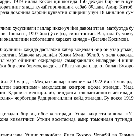
ларди. 1919 йилда Косон қишлоғида 150 деҳқон бир неча кун
зоратнинг янада кучайтирилишига сабаб бўлади. Амир Китоб,
орача довонида ҳарбий қувватни ошириш учун 18 миллион сўм
ими хусусидаги гаплар икки-уч йил давом этган, матбуотда бу
в. Тошкент, 1997 йил) ўз ифодасини топган. Вақтида бу мавзу
и эканлигини исботлашга ҳаракат қилади» (Бегали Қосимов).
бўлиши» ҳақида дастлабки хабар воқеадан бир ой ўтар-ўтмас,
осилган. Мақола муаллифи Ҳожи Муин бўлиб, у халқ орасида
йил март ойининг охирларида самарқандлик ёшлардан 4 киши
 бир ерга бормоқ қасди-ла йўлга чиққанлар, от билан Бухоро
ил 29 мартда «Меҳнаткашлар товуши» ва 1922 йил 7 январда
лғон васиятнома» мақоласида кенгроқ ифода этилади. Унда
нг Қаршига келтирилиб, зиндонга ташланганлиги айтилади.
олик» чорбоғида ўлдирилганлиги қайд этилади. Бу воқеа 1919
қоладан бир иқтибос келтиради. Унда зикр этилишича, «Ул
хона хизматчиси Уткин воситасида амир томонидан тутилди.
нтирилади. Унинг таркибига Янги Бухоро, Чоржўй ва Термиз