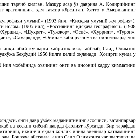
шни тарғиб қилган. Мазкур асар ўз даврида А. Қодирийнинг
г яратилишига ҳам таъсир кўрсатган. Ҳатто у Американинг
 жуғрофияи умумий» (1903 йил, «Қисқача умумий жуғрофия»),
и ислом» (1905 йил), «Россиянинг қисқача географияси» (1908
 «Ҳуршид», «Шухрат», «Тужжор», «Осиё», «Ҳуррият», «Турон»,
аёт», «Самарқанд», «Ойина» каби рўзнома ва ойномаларда чоп
и инқилобий кучларга хайрихоҳликда айблаб, Саид Олимхон
дхўжа Беҳбудий 1956 йилга келиб оқланади. Ҳозирги кунда у
0 йил мобайнида оъзининг онги ва инсоний қадру қимматини
си, янги давр ўзбек маданиятининг асосчиси, ватанпарвар
каб ва кескин сиёсий даврда фаолият кўрсатди. Бир тарафдан
айтириши, иккинчи ёқдан хонлик ичида зиёлилар қатламининг
 эди. Бошқача айтганда, амир Саид Олимхонга қарши ташқи ва