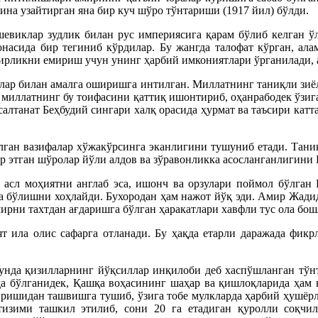
ина узайтирган яна бир куч шўро тўнтариши (1917 йил) бўлди.
евиклар зудлик билан рус империясига қарам бўлиб келган ў
онасида бир тегиниб кўрдилар. Бу жангда талофат кўрган, ал
амирликни емириш учун унинг ҳарбий имкониятлари ўрганилади,
лар билан амалга оширишга интилган. Миллатнинг таниқли зиёл
а миллатнинг бу тоифасини қаттиқ ишонтириб, оҳанрабодек ўзи
салтанат Беҳбудий сингари халқ орасида ҳурмат ва таъсири ка
илган вазифалар хўжакўрсинга эканлигини тушуниб етади. Тани
ор этган шўролар йўли алдов ва зўравонликка асосланганлигини 
, асл моҳиятни англаб эса, ишонч ва орзулари поймол бўлган
да бўлишни хоҳлайди. Бухородан ҳам нажот йўқ эди. Амир Жад
рни тахтдан ағдаришга бўлган ҳаракатлари хавфли тус ола бош
т ила олис сафарга отланади. Бу ҳақда етарли даражада фикр
 Бунда қизилларнинг йўқсиллар инқилоби деб хаспўшланган тў
да бўлганидек, Қашқа воҳасининг шаҳар ва қишлоқларида ҳам 
ришидан ташвишга тушиб, ўзига тобе мулкларда ҳарбий ҳушёр
тизими ташкил этилиб, сони 20 га етадиган қуролли соқчил