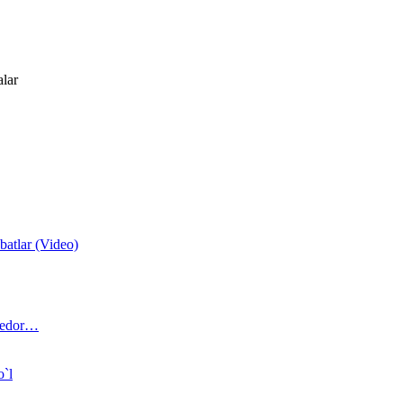
alar
atlar (Video)
 bedor…
o`l