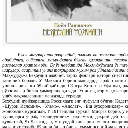
Буюк маърифатпарвар адиб, аллома ва жамоат арбоб
адабиётга, сиёсатга, маърифатга бўлган қизиқишини тезроқ
рисолалар яратган эди. Бу ўз навбатида Маҳмудхўжага ўз таъ
шарҳлар) асарининг унинг тақдирида муҳим рол ўйнаганлигини
Маҳмудхўжа Беҳбудий адабиёт, тарих фанлари қатори сиёсат
танишиб боради. У Маккага бориш мақсадида араб тилини 
унвонларига эга бўлиб қайтади. Сўнгра Қозон ва Уфа шаҳарл
рўзномалар билан ҳамкорлик қилади. Унинг қатор мақолалар
ушбу мақолаларнинг марказида турарди.
Беҳбудий дунёқарашида Россиядаги энг нуфузли бўлган Кадетл
«Шўрои Исломия», «Уламо», «Адолат», «Ёш бухороликлар» к
жонбозлик кўрсатади. У 1914 йилда Туркия, Мисрга бориб, у 
тўсиқларга учраб, «жадидчилик» раҳнамоси, дахрий деб эъ
қувватлаб, ўз ўлкасида ҳам шундай ишларни амалга ошириш
маданият соҳиби бўлиши билан бирга, умуминсоний маданятни