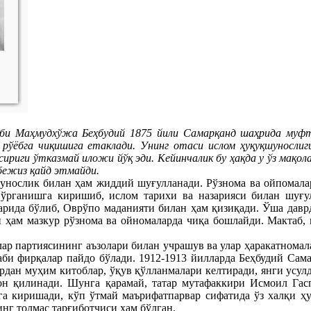
и Маҳмудхўжа Беҳбудий 1875 йили Самарқанд шаҳрида муфтий
 рўёбга чиқишига етаклади. Унинг отаси ислом ҳуқуқшунослиги
сириги ўтказмай иложи йўқ эди. Кейинчалик бу ҳақда у ўз мақол
 бежиз қайд этмайди.
шунослик билан ҳам жиддий шуғулланади. Рўзнома ва ойпомалар
ўрганишга киришиб, ислом тарихи ва назарияси билан шуғу
арида бўлиб, Оврўпо маданияти билан ҳам қизиқади. Ўша давр
и ҳам мазкур рўзнома ва ойномаларда чиқа бошлайди. Мактаб, 
ар партиясининг аъзолари билан учрашув ва улар ҳаракатномала
аби фирқалар пайдо бўлади. 1912-1913 йилларда Беҳбудий Сам
ердан муҳим китоблар, ўқув қўлланмалари келтиради, янги усул
лон қилинади. Шунга қарамай, татар мутафаккири Исмоил Га
га киришади, кўп ўтмай маърифатпарвар сифатида ўз халқи ҳу
нг толмас тарғиботчиси ҳам бўлган.