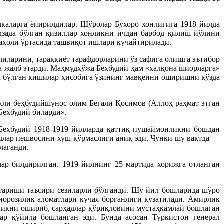
лкаларга ёпирилдилар. Шўролар Бухоро хонлигига 1918 йилда
амзада бўлган қизиллар хонликни ичдан барбод қилиш йўлини
 аҳоли ўртасида ташвиқот ишлари кучайтирилади.
иларини, тараққиёт тарафдорларини ўз сафига олишга эътибор
га жалб этарди. Маҳмудхўжа Беҳбудий ҳам «халқона шиорларга»
тта бўлган кишилар ҳисобига ўзининг мавқеини оширишни кўзда
қли беҳбудийшунос олим Бегали Қосимов (Аллоҳ раҳмат этган
Беҳбудий биларди».
 Беҳбудий 1918-1919 йилларда қаттиқ пушаймонликни бошдан
идлар пешвосини хуш кўрмаслиги аниқ эди. Чунки шу вақтда —
лаганди.
лар билдирилган. 1919 йилнинг 25 мартида хорижга отланган
нтариши таъсири сезиларли бўлганди. Шу йил бошларида шўро
норозилик аломатлари кучая борганлиги кузатилади. Амирлик
ликни ошириб, сарҳадлар қўриқловини мустаҳкамлай бошлаган
ар қўйила бошланган эди. Бунда асосан Туркистон генерал