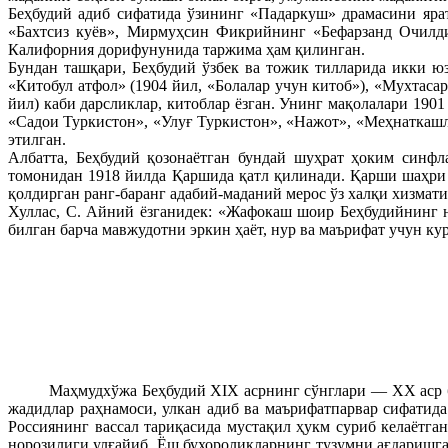
Беҳбудий адиб сифатида ўзининг «Падаркуш» драмасини яра
«Бахтсиз куёв», Мирмуҳсин Фикрийнинг «Бефарзанд Очилди
Калифорния дорифунунида таржима ҳам қилинган.
Бундан ташқари, Беҳбудий ўзбек ва тожик тилларида икки ю
«Китобул атфол» (1904 йил, «Болалар учун китоб»), «Мухтаса
йил) каби дарсликлар, китоблар ёзган. Унинг мақолалари 19
«Садои Туркистон», «Улуғ Туркистон», «Нажот», «Меҳнаткашл
этилган.
Албатта, Беҳбудий қозонаётган бундай шуҳрат ҳоким синфл
томонидан 1918 йилда Қаршида қатл қилинади. Қарши шаҳри 
қолдирган ранг-баранг адабий-маданий мерос ўз халқи хизмати
Хуллас, С. Айний ёзганидек: «Жафокаш шоир Беҳбудийнинг 
билган барча мавжудотни эркин ҳаёт, нур ва маърифат учун ку
Маҳмудхўжа Беҳбудий XIX асрнинг сўнглари — ХХ аср бошла
жадидлар раҳнамоси, улкан адиб ва маърифатпарвар сифатида
Россиянинг вассал тариқасида мустақил ҳукм суриб келаётг
норозилиги улғайиб, Ёш бухороликларнинг тузумни ағдаришга