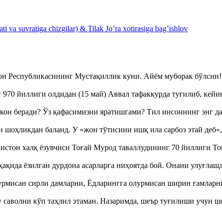
 va suvratiga chizgilar) & Tilak Jo’ra xotirasiga bag’ishlov
тон Республикасининг Мустақиллик куни. Айём муборак бўлси
970 йиллиги олдидан (15 май) Аввал тафаккурда туғилиб, кейи
кон беради? Ўз қафасимизни яратишгами? Тил инсоннинг энг д
оҳликдан баланд. У «жон тўтисини ишқ ила сарбоз этай деб
истон халқ ёзувчиси Тоғай Мурод таваллудининг 70 йиллиги 
ақида ёзилган дурдона асарларга ниҳоятда бой. Онани улуғла
урмисан сирли дамларни, Ёдларингга олурмисан ширин ғамларн
аволни кўп таҳлил этаман. Назаримда, шеър туғилиши учун 