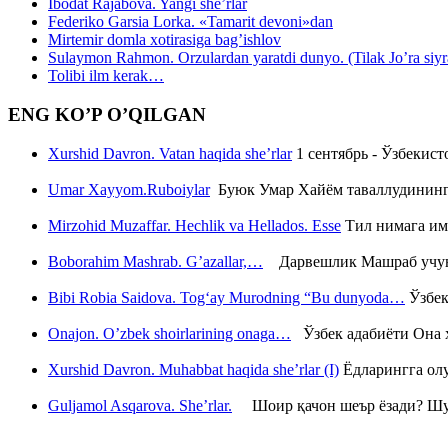
Ibodat Rajabova. Yangi she’rlar
Federiko Garsia Lorka. «Tamarit devoni»dan
Mirtemir domla xotirasiga bag’ishlov
Sulaymon Rahmon. Orzulardan yaratdi dunyo. (Tilak Jo’ra siyrati
Tolibi ilm kerak…
ENG KO’P O’QILGAN
Xurshid Davron. Vatan haqida she’rlar
1 сентябрь - Ўзбекис
Umar Xayyom.Ruboiylar
Буюк Умар Хайём таваллудининг 
Mirzohid Muzaffar. Hechlik va Hellados. Esse
Тил нимага им
Boborahim Mashrab. G’azallar,…
Дарвешлик Машраб учун ш
Bibi Robia Saidova. Tog‘ay Murodning “Bu dunyoda…
Ўзбек
Onajon. O’zbek shoirlarining onaga…
Ўзбек адабиёти Она ҳ
Xurshid Davron. Muhabbat haqida she’rlar (I)
Ёдларингга ол
Guljamol Asqarova. She’rlar.
Шоир қачон шеър ёзади? Шу с