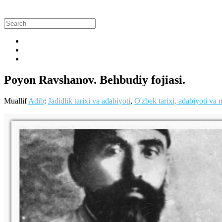
Poyon Ravshanov. Behbudiy fojiasi.
Muallif
Adib
:
Jadidlik tarixi va adabiyoti
,
O'zbek tarixi, adabiyoti va 