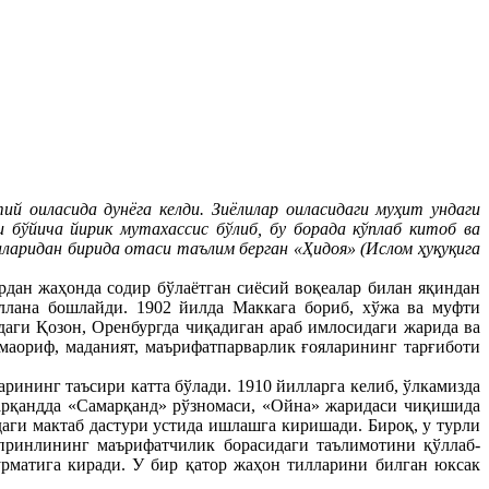
 оиласида дунёга келди. Зиёлилар оиласидаги муҳит ундаги
 бўйича йирик мутахассис бўлиб, бу борада кўплаб китоб ва
аларидан бирида отаси таълим берган «Ҳидоя» (Ислом ҳуқуқига
дан жаҳонда содир бўлаётган сиёсий воқеалар билан яқиндан
ллана бошлайди. 1902 йилда Маккага бориб, хўжа ва муфти
даги Қозон, Оренбургда чиқадиган араб имлосидаги жарида ва
маориф, маданият, маърифатпарварлик ғояларининг тарғиботи
рининг таъсири катта бўлади. 1910 йилларга келиб, ўлкамизда
арқандда «Самарқанд» рўзномаси, «Ойна» жаридаси чиқишида
даги мактаб дастури устида ишлашга киришади. Бироқ, у турли
спринлининг маърифатчилик борасидаги таълимотини қўллаб-
рматига киради. У бир қатор жаҳон тилларини билган юксак