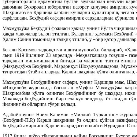
губернаторлиги қарамоғида бўлган мулклардан келувчи карв
давомида Бухородан юборилган назорат қилувчи амирлик куч
Шаҳрисабз ва Қаршида ҳарбий кучларни кўпайтириш, чегара 
сарфланади. Беҳбудий сафари амирлик сарҳадларида қўриқлов 
Маҳмудхўжа Беҳбудий фожиаси ҳақида унинг йўлга чиқишидан б
ҳақда мақолалар эълон этилган. Буларнинг ҳаммаси Беҳбудий 
Ҳалим Сайид томонидан тадқиқ этилиб, у «бир қатор далиллар
Бегали Қосимов тадқиқотчи ишига муносабат билдириб, «Ҳали
яъни 1919 йилнинг 23 апрелида «Меҳнаткашлар товуши» газ
тарқалган миш-мишларни йиғади ва уларнинг тагига етишга
(Маҳмудхўжа Беҳбудий, Мардонқул Шоҳмуҳаммадзода, Муҳаммад
тупроғидан ўтаётганларида Қарши шаҳрида қўлга олинганлар,
Маҳмудхўжа Беҳбудийнинг сафари, унинг Қаршида эмас, Шаҳ
«Инқилоб» журналида босилган «Муфти Маҳмудхўжа ҳазратл
Шаҳрисабзда қўлга олинган Беҳбудийнинг бу шаҳарда икки 
Мақолада Беҳбудийнинг бир неча кун зиндонда ётганидан сўн
йилнинг ёз ойларига тўғри келади.
Адабиётшунос Наим Каримов «Миллий Туркистон» журналини
(Беҳбудий-П.Р.) Қарши шаҳринда ўз олдига қўйган вазифал
Беҳбудий амирнинг Қарши шаҳридаги волийси Нуриддин Оғоли
1917 йилда шўро тўнтаришидан кейин Россиянинг Бухоро ам