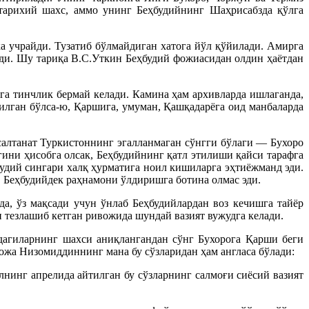
тарихий шахс, аммо унинг Беҳбудийнинг Шаҳрисабзда қўлга
 учрайди. Тузатиб бўлмайдиган хатога йўл қўйилади. Амирга
ади. Шу тариқа В.С.Уткин Беҳбудий фожиасидан олдин ҳаётдан
рга тинчлик бермай келади. Камина ҳам архивларда ишлаганда,
илган бўлса-ю, Қаршига, умуман, Қашқадарёга оид манбаларда
салтанат Туркистоннинг эгалланмаган сўнгги бўлаги — Бухоро
ини ҳисобга олсак, Беҳбудийнинг қатл этилиши қайси тарафга
удий сингари халқ ҳурматига ноил кишиларга эҳтиёжманд эди.
 Беҳбудийдек раҳнамони ўлдиришга ботина олмас эди.
да, ўз мақсади учун ўнлаб Беҳбудийлардан воз кечишга тайёр
 тезлашиб кетган ривожида шундай вазият вужудга келади.
дагиларнинг шахси аниқлангандан сўнг Бухорога Қарши беги
ожа Низомиддиннинг мана бу сўзларидан ҳам англаса бўлади:
нинг апрелида айтилган бу сўзларнинг салмоғи сиёсий вазият