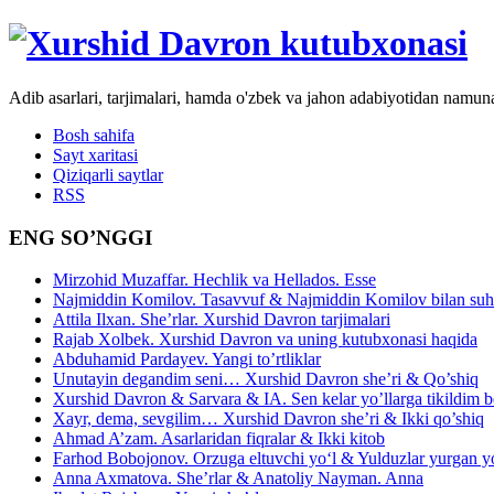
Adib asarlari, tarjimalari, hamda o'zbek va jahon adabiyotidan namun
Bosh sahifa
Sayt xaritasi
Qiziqarli saytlar
RSS
ENG SO’NGGI
Mirzohid Muzaffar. Hechlik va Hellados. Esse
Najmiddin Komilov. Tasavvuf & Najmiddin Komilov bilan suhb
Attila Ilxan. She’rlar. Xurshid Davron tarjimalari
Rajab Xolbek. Xurshid Davron va uning kutubxonasi haqida
Abduhamid Pardayev. Yangi to’rtliklar
Unutayin degandim seni… Xurshid Davron she’ri & Qo’shiq
Xurshid Davron & Sarvara & IA. Sen kelar yo’llarga tikildim
Xayr, dema, sevgilim… Xurshid Davron she’ri & Ikki qo’shiq
Ahmad A’zam. Asarlaridan fiqralar & Ikki kitob
Farhod Bobojonov. Orzuga eltuvchi yo‘l & Yulduzlar yurgan y
Anna Axmatova. She’rlar & Anatoliy Nayman. Anna