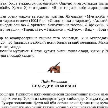
тган. Унда туркистонлик ёшларни Оврўпо илмгоҳларида ўқити
бой», Ҳамза Ҳакимзоданинг «Янги саодат» каби асарларинин
здан ортиқ мақола ва асарлар яратган. Жумладан, «Мунтаҳаби
ри тарихи ислом» (1904 йил, «Ислом қисқача тарихи»), «Амалиёт
01 йилдан бошлаб «Туркистон вилоятининг газети», «Тараққий»,
ар товуши», «Тирик сўз», «Таржимон», «Шўро», «Вақт», «Тоза ҳ
ар ва амалдорларнинг ғашига тега бошлайди. Уни Бухородаг
20—30 йилларда Беҳбудий номи билан аталиб келинади. Маҳму
га кирмоқда.
номини мусулмон Шарқи ҳурмат билан тилга олади, чунки у 2
рашга чорлаб келди».
Поён Равшанов
БЕҲБУДИЙ ФОЖИАСИ
ри Туркистон ижтимоий-сиёсий ҳаракатининг йирик намоянда
 тарихимизда ёрқин из қолдирган улуғ сиймодир. У жуда мурак
ан Бухоро хонлигини бутунлай қўл остига олиш ҳаракатини куч
 интилишлари амирнинг қатъий чоралар кўришига сабаб бўлган