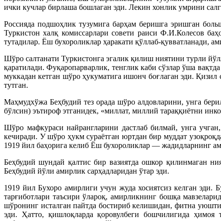
ички кучлар бирлаша бошлаган эди. Лекин хонлик умрини салг
Россияда подшоҳлик тузумига барҳам беришга эришган больш
Туркистон халқ комиссарлари совети раиси Ф.И.Колесов баҳ
тутадилар. Ёш бухороликлар ҳаракати қўллаб-қувватланади, 
Шўро салтанати Туркистонга эгалик қилиш ниятини турли йўл
қаратилади. Фуқаропарварлик, тенглик каби сўзлар ўша вақтд
муккадан кетган шўро ҳукуматига ишонч боғлаган эди. Қизил 
тутган.
Маҳмудхўжа Беҳбудий тез орада шўро алдовларини, унга бер
бўлсин) эътироф этганидек, «миллат, миллий тараққиётни инк
Шўро мафкураси найрангларини дастлаб билмай, унга учган
кечиради. У шўро ҳукм сураётган юртдан бир муддат узоқроқ
1919 йил баҳорига келиб Ёш бухороликлар — жадидларнинг ами
Беҳбудий шундай қалтис бир вазиятда ошкор қилинмаган ния
Беҳбудий йўли амирлик сарҳадларидан ўтар эди.
1919 йил Бухоро амирлиги учун жуда хосиятсиз келган эди.
тарғиботлари таъсири ўлароқ, амирликнинг бошқа мавзелари
шўронинг исталган пайтда бостириб келишидан, фитна уюшти
эди. Ҳатто, қишлоқларда қоровулбеги бошчилигида ҳимоя 