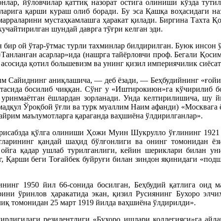
онлар, йўловчилар қаттиқ назорат остига олиниши кўзда тути
ларига қарши кураш олиб боради. Бу эса Қашқа воҳасидаги на
марраларини мустаҳкамлашга ҳаракат қилади. Биргина Тахта Қ
кучайтирилган шундай даврга тўғри келган эди.
ир ой ўтар-ўтмас турли тахминлар билдирилган. Буюк инсон ўл
«Танланган асарлар»ида (нашрга тайёрловчи проф. Бегали Қосимо
 асосида қотил большевизм ва унинг қизил империячилик сиёсат
м Сайиднинг аниқлашича, — деб ёзади, — Беҳбудийнинг «ғойиб 
етасида босилиб чиққан. Сўнг у «Иштирокиюн»га кўчирилиб б
 уринмаётган ёшлардан зорланади. Унда келтирилишича, шу 
қул Ўроқбой ўғли ва турк муаллим Наим афанди) «Москвага ёки
 айрим маълумотларга қараганда ваҳшиёна ўлдирилганлар».
рисабзда қўлга олиниши Ҳожи Муин Шукрулло ўғлининг 1921 й
арининг қандай шаҳид бўлғонлиги ва онинг томонидан ёзи
ойга қадар ушлаб турилганлиги, кейин шериклари билан уни
г, Қарши беги Тоғайбек буйруғи билан зиндон яқинидаги «подш
нг 1950 йил 66-сонида босилган, Беҳбудий қатлига оид ма
арини ўринлов ҳаракатида экан, қизил Русиянинг Бухоро элчи
қ томонидан 25 март 1919 йилда ваҳшиёна ўлдирилди».
ирлигидаги резидентлиги «Бухоро ишлари коллегияси»га айла