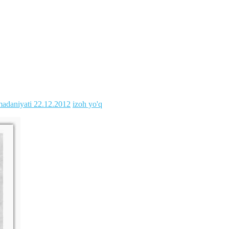
madaniyati
22.12.2012
izoh yo'q