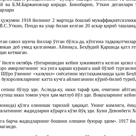
 ва Б.М.Баржановлар киради. Бинобарин, Уткин деганлари 
сарлари
ҳужумни 1918 йилнинг 2 мартида бошлаб муваффақиятсизликка
.С.Уткин, Пендо ва улар билан келган 20 аскар қириб ташлан
ган савол шунча йиллар ўтган бўлса-да, кўпгина тадқиқотчила
микан деб умид қилганман. Айниқса, Беҳбудий Қаршида қатл эт
дан кетмаган.
17 йилги октябрь тўнтаришидан кейин ҳокимиятга келган қизил 
оро амирлигининг эса унга қарши курашга шай бўлиб турганлиг
 Шўро ўзининг «халқчил» сиёсатини мустаҳкамлашда ҳали Беҳб
бухороликларнинг катта кучга айланганини кўриб-билиб туриб,
н сепиш бўлур эди. Аслида-ку, икки тараф ҳам, очиғини айтган
утиш икки томон учун ҳам матлуб йўл эди. Воқеаларнинг кейин
овонида) қўлга олиниши тарихий ҳақиқат. Унинг кимлиги, ёни
авлатининг жадидларни кўрарга кўзи йўқ эди. Буни Девонбеги Х
рга барча жадидларнинг бошини олишни буюрар эдим». 1917 йил
маганди.