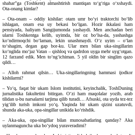
shahar”ga (Toshkent) almashtirish mantiqan toʻgʻriga oʻxshaydi.
Ota-onang kimlar?
– Ota-onam – oddiy kishilar: otam umr boʻyi traktorchi boʻlib
ishlagan, onam esa uy bekasi boʻlgan. Hozir ikkalasi ham
pensiyada, haliyam Sangijumonda yashaydi. Men anchadan beri
ularni Toshkentga kelib, uyimda, bir oz boʻlsa-da, yashashga
koʻndirmoqchi boʻlaman, lekin unashmaydi. Oʻz uyim – oʻlan
toʻshagim, degan gap bor-ku. Ular men bilan uka-singillarim
koʻnglida moʻjaz Vatan – qishloq va qadrdon uyga mehr uygʻotgan.
12 farzand edik. Men toʻngʻichiman. 5 yil oldin bir singlim qazo
qildi…
– Alloh rahmat qilsin… Uka-singillaringning hammasi ijodkor
kishilarmi?
– Yoʻq, faqat bir ukam Islom institutini, keyinchalik, ToshDuning
jurnalistika fakultetini bitirgan. Oʻzi ham maqolalar yozib, arab
tilidan u-bu narsalarni tarjima qilib turadi… Afsuski, ota uyda tez-tez
yigʻilib turish imkoni yoʻq. Yaqinda bir ukam qizini uzatuvdi,
shunda aka-uka, opa-singillar unikida koʻrishdik.
– Aka-uka, opa-singillar bilan munosabatlaring qanday? Aka
uylanmaguncha uka boʻydoq yuraveradimi?