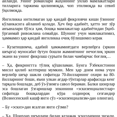
айланди. Унинг романлари жаҳоннинг ўнлаб мамлакатлари
тилларига таржима қилинмоқда, чоп этилмоқда ва севиб
ўқилмоқда.
Янгиликка интилмаган ҳар қандай фикрловчи киши ўзининг
кўланкасига айланиб қолади. Ҳеч бир адабиёт, ҳатто энг зўр
анъаналари бўлса ҳам, бошқа мамлакатлар адабиётидан ўқиб-
ўрганмай ривожлана олмайди. Шунинг учун мамлакатимиз,
ҳаммамиз ҳар қандай янгиликка очиқ бўлишимиз керак
– Кузатишимча, адабий ҳамжамиятдаги верлибрга (эркин
шеърга) муносабат бутун бошли жамиятнинг нечоғлиқ эркин
экани ва унинг фикрлаш суръати билан чамбарчас боғлиқ…
– Ҳа, фикринггга тўлиқ қўшиламан. Бунга Ўзбекистонни
мисол қилиб келтириш мумкин. Мен ҳар доим нима учун
верлибр шеър шакли сифатида 70-йилларнинг охири ва 80-
йилларнинг боши, яъни улкан ағдар-тўнтарлар арафасида кенг
тарқала бошлади, деб ўз-ўзимга савол бераман. Балки шоирлар
эса бошлаган ўзгаришлар эпкинини «эскизенциалистлар»
сифатида бошқалардан кўра олдинроқ сезгандир
(Вознесенский кашф янги сўз «эскизенциализм»дан олинган).
– Бу «эскиз»дан ясалган янги сўзми?
– Ҳа. Шоирлар шеърлари билан келажак эскизларини чизади,