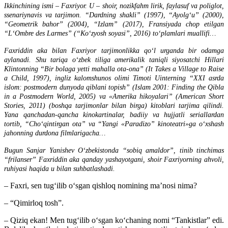
Ikkinchining ismi – Faxriyor. U – shoir, nozikfahm lirik, faylasuf va poliglot,
ssenariynavis va tarjimon. “Dardning shakli” (1997), “Ayolgʻu” (2000),
“Geometrik bahor” (2004), “Izlam” (2017), Fransiyada chop etilgan
“LʻOmbre des Larmes” (“Koʻzyosh soyasi”, 2016) toʻplamlari muallifi…
Faxriddin aka bilan Faxriyor tarjimonlikka qoʻl urganda bir odamga
aylanadi. Shu tariqa oʻzbek tiliga amerikalik taniqli siyosatchi Hillari
Klintonning “Bir bolaga yetti mahalla ota-ona” (It Takes a Village to Raise
a Child, 1997), ingliz kalomshunos olimi Timoti Uinterning “XXI asrda
islom: postmodern dunyoda qiblani topish” (Islam 2001: Finding the Qibla
in a Postmodern World, 2005) va «Amerika hikoyalari” (American Short
Stories, 2011) (boshqa tarjimonlar bilan birga) kitoblari tarjima qilindi.
Yana qanchadan-qancha kinokartinalar, badiiy va hujjatli seriallardan
tortib, “Choʻqintirgan ota” va “Yangi «Paradizo” kinoteatri»ga oʻxshash
jahonning durdona filmlarigacha…
Bugun Sanjar Yanishev Oʻzbekistonda “sobiq amaldor”, tinib tinchimas
“frilanser” Faxriddin aka qanday yashayotgani, shoir Faxriyorning ahvoli,
ruhiyasi haqida u bilan suhbatlashadi.
– Faxri, sen tugʻilib oʻsgan qishloq nomining maʼnosi nima?
– “Qimirloq tosh”.
– Qiziq ekan! Men tugʻilib oʻsgan koʻchaning nomi “Tankistlar” edi.