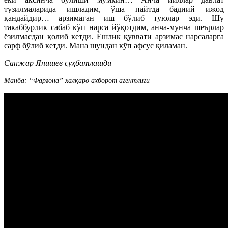
тузилмаларида ишладим, ўша пайтда бадиий ижод
қандайдир… арзимаган иш бўлиб туюлар эди. Шу
такаббурлик сабаб кўп нарса йўқотдим, анча-мунча шеърлар
ёзилмасдан қолиб кетди. Ёшлик қуввати арзимас нарсаларга
сарф бўлиб кетди. Мана шундан кўп афсус қиламан.
Санжар Янишев суҳбатлашди
Манба: “Фарғона” халқаро ахборот агентлиги