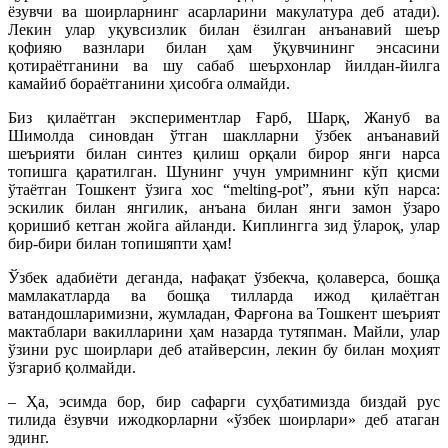
ёзувчи ва шоирларнинг асарларини макулатура деб атади).
Лекин улар уқувсизлик билан ёзилган анъанавий шеър
қофияю вазнлари билан ҳам ўқувчининг энсасини
қотираётганини ва шу сабаб шеърхонлар йилдан-йилга
камайиб бораётганини ҳисобга олмайди.
Биз қилаётган экспериментлар Ғарб, Шарқ, Жануб ва
Шимолда синовдан ўтган шаклларни ўзбек анъанавий
шеърияти билан синтез қилиш орқали бирор янги нарса
топишга қаратилган. Шунинг учун умримнинг кўп қисми
ўтаётган Тошкент ўзига хос “melting-pot”, яъни кўп нарса:
эскилик билан янгилик, анъана билан янги замон ўзаро
қоришиб кетган жойга айланди. Киплингга зид ўлароқ, улар
бир-бири билан топишяпти ҳам!
Ўзбек адабиёти деганда, нафақат ўзбекча, қолаверса, бошқа
мамлакатларда ва бошқа тилларда ижод қилаётган
ватандошларимизни, жумладан, Фарғона ва Тошкент шеърият
мактаблари вакилларини ҳам назарда тутяпман. Майли, улар
ўзини рус шоирлари деб атайверсин, лекин бу билан моҳият
ўзгариб қолмайди.
– Ҳа, эсимда бор, бир сафарги суҳбатимизда биздай рус
тилида ёзувчи ижодкорларни «ўзбек шоирлари» деб атаган
эдинг.