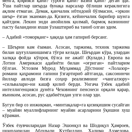
менга, қофияси қани? туроғи қани? вазни қани? деган эди.
Ўша пайтлар шеърда бунақа нарсалар бўлиши кераклигига
ақлим етмаган. Демак, қанчалик ибтидоий бўлмасин, «эркин
шеър» ёзган эканман-да. Қизиғи, кейинчалик барибир шунга
қайтдим. Лекин энди анойилик қилмай, бармоқ вазнининг
пасту баландини яхши ўзлаштириб ва таниб олган эдим.
– Адабий «томорқанг» ҳақида ҳам гапириб берсанг.
– Шеърни кам ёзаман. Асосан, таржима, техник таржима
билан шуғулланишимга тўғри келади. Шеърдан кўра, улардан
халққа фойда кўпроқ бўлса не ажаб! (Кулади.) Европа ва
Лотин Америкаси адабиёти билан «оғриган» пайтларим
бўлган. Устозим Мурод Муҳаммад Дўстнинг «Лолазор»
романи қаҳрамони гапини ўзгартириб айтганда, саксонинчи
йиллар авлоди бизга соҳир реализмнинг «чангалзору»
«сильвалари»ни кашф қилиб берди. Унгача ўзбек адабий
интеллигенцияси дунёга Чеховнинг пенснеси орқали қарар,
яъниким, асосан, рус адабиётидан улги олар эди.
Бугун бир оз инжиқман, «минтақалар»га қизиқишим сусайган
– муайян муаллифларнинг муайян асарларини ўқишни хуш
кўраман.
Ўзбек ёзувчиларидан Назар Эшонқул ва Шодиқул Ҳамроев,
шоирларидан Абдували Қутбиддин, Ҳалима Аҳмедова,