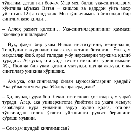
тўшагим, деган гап бор-ку. Улар мен билан ука-сингилларим
кўнглида мўъжаз Ватан – қишлоқ ва қадрдон уйга меҳр
уйғотган. 12 фарзанд эдик. Мен тўнғичиман. 5 йил олдин бир
синглим қазо қилди…
– Аллоҳ раҳмат қилсин… Ука-сингилларингнинг ҳаммаси
ижодкор кишиларми?
– Йўқ, фақат бир укам Ислом институтини, кейинчалик,
ТошДунинг журналистика факультетини битирган. Ўзи ҳам
мақолалар ёзиб, араб тилидан у-бу нарсаларни таржима қилиб
туради… Афсуски, ота уйда тез-тез йиғилиб туриш имкони
йўқ. Яқинда бир укам қизини узатувди, шунда ака-ука, опа-
сингиллар уникида кўришдик.
– Ака-ука, опа-сингиллар билан муносабатларинг қандай?
Ака уйланмагунча ука бўйдоқ юраверадими?
– Ҳа, шунақа удум бор. Лекин истисноли ҳолатлар ҳам учраб
туради. Агар, ака университетда ўқиётган ва укага маълум
сабабларга кўра уйланиш зарур бўлиб қолса, ота-она
тўнғичидан кичик ўғлига уйланишга рухсат беришини
сўраши мумкин.
– Сен ҳам шундай қилганмисан?