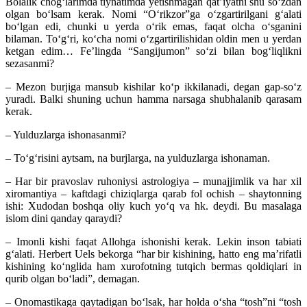
Bolalik chogʻlarimda tiynatimda yetishmagan qatʼiyatni shu soʻzdan
olgan boʻlsam kerak. Nomi “Oʻrikzor”ga oʻzgartirilgani gʻalati
boʻlgan edi, chunki u yerda oʻrik emas, faqat olcha oʻsganini
bilaman. Toʻgʻri, koʻcha nomi oʻzgartirilishidan oldin men u yerdan
ketgan edim… Feʼlingda “Sangijumon” soʻzi bilan bogʻliqlikni
sezasanmi?
– Mezon burjiga mansub kishilar koʻp ikkilanadi, degan gap-soʻz
yuradi. Balki shuning uchun hamma narsaga shubhalanib qarasam
kerak.
– Yulduzlarga ishonasanmi?
– Toʻgʻrisini aytsam, na burjlarga, na yulduzlarga ishonaman.
– Har bir pravoslav ruhoniysi astrologiya – munajjimlik va har xil
xiromantiya – kaftdagi chiziqlarga qarab fol ochish – shaytonning
ishi: Xudodan boshqa oliy kuch yoʻq va hk. deydi. Bu masalaga
islom dini qanday qaraydi?
– Imonli kishi faqat Allohga ishonishi kerak. Lekin inson tabiati
gʻalati. Herbert Uels bekorga “har bir kishining, hatto eng maʼrifatli
kishining koʻnglida ham xurofotning tutqich bermas qoldiqlari in
qurib olgan boʻladi”, demagan.
– Onomastikaga qaytadigan boʻlsak, har holda oʻsha “tosh”ni “tosh