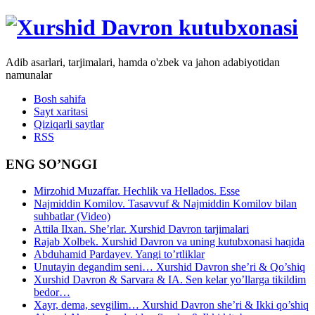
Adib asarlari, tarjimalari, hamda o'zbek va jahon adabiyotidan
namunalar
Bosh sahifa
Sayt xaritasi
Qiziqarli saytlar
RSS
ENG SO’NGGI
Mirzohid Muzaffar. Hechlik va Hellados. Esse
Najmiddin Komilov. Tasavvuf & Najmiddin Komilov bilan
suhbatlar (Video)
Attila Ilxan. She’rlar. Xurshid Davron tarjimalari
Rajab Xolbek. Xurshid Davron va uning kutubxonasi haqida
Abduhamid Pardayev. Yangi to’rtliklar
Unutayin degandim seni… Xurshid Davron she’ri & Qo’shiq
Xurshid Davron & Sarvara & IA. Sen kelar yo’llarga tikildim
bedor…
Xayr, dema, sevgilim… Xurshid Davron she’ri & Ikki qo’shiq