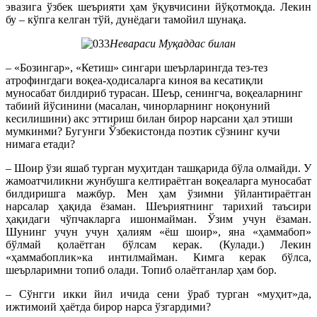
эвазига ўзбек шеърияти ҳам ўқувчисини йўқотмоқда. Лекин
бу – кўпга келган тўй, дунёдаги тамойил шунақа.
Невараси Муқаддас билан
– «Бозингар», «Кетиш» сингари шеърларингда тез-тез
атрофингдаги воқеа-ҳодисаларга киноя ва кесатиқли
муносабат билдириб турасан. Шеър, сенингча, воқеаларнинг
табиий йўсинини (масалан, чинорларнинг ноқонуний
кесилишини) акс эттириш билан бирор нарсани ҳал этиши
мумкинми? Бугунги Ўзбекистонда поэтик сўзнинг кучи
нимага етади?
– Шоир ўзи яшаб турган муҳитдан ташқарида бўла олмайди. У
жамоатчиликни жунбушга келтираётган воқеаларга муносабат
билдиришга мажбур. Мен ҳам ўзимни ўйлантираётган
нарсалар ҳақида ёзаман. Шеъриятнинг тарихий таъсири
ҳақидаги чўпчакларга ишонмайман. Ўзим учун ёзаман.
Шунинг учун учун ҳалиям «ёш шоир», яна «ҳаммабоп»
бўлмай қолаётган бўлсам керак. (Кулади.) Лекин
«ҳаммабоплик»ка интилмайман. Кимга керак бўлса,
шеърларимни топиб олади. Топиб олаётганлар ҳам бор.
– Сўнгги икки йил ичида сени ўраб турган «муҳит»да,
ижтимоий ҳаётда бирор нарса ўзгардими?