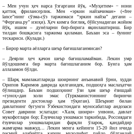
– Мен учун ҳеч нарса ўзгаргани йўқ. «Муҳитим» − нони
қаттиқ фрилансерлик. Мен «эркин найзачиман» («free
lance”нинг сўзма-сўз таржимаси “эркин найза” дегани –
“Фергана.ру” изоҳи). Ҳеч кимга боғлиқ, бўйсунадиган жойим
йўқ, ишим – дунёларни бир-бирига яқинлаштириш. Бир
тилдан бошқасига таржима қиламан. Баъзан эса – бунинг
тескариси. (Кулади.)
– Бирор марта аёлларга шеър бағишлаганмисан?
– Деярли ҳеч қачон шеър бағишламайман. Лекин умр
йўлдошимга бир марта бағишлаганим бор. Бунга ҳам
аллазамон бўлди.
– Шарқ мамлакатларида шоирнинг анъанавий ўрни, худди
Орипов Каримов даврида қилганидек, подшоҳга маслаҳатчи
бўлишдир. Баъзан подшоҳнинг ўзи ҳам шеър ёзишдай
«гуноҳ»дан холи эмас (Туркманистоннинг биринчи
президенти достонлар ҳам тўқиган). Шеърият билан
давлатнинг бугунги Ўзбекистондаги муносабатлар андозаси
Совет даврини эслатади: «Халқ шоири» унвони, давлат
мукофотлари бор; Ёзувчилар уюшмаси таркибида, Россиядаги
ёзувчилар уюшмаларидан фарқли ўлароқ, қандайдир
жамғарма мавжуд… Лекин менга кейинги 15-20 йил ичида
расмий адабиётга қарши мухолифат пайдо бўлгандай