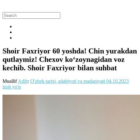
Shoir Faxriyor 60 yoshda! Chin yurakdan
qutlaymiz! Chexov ko‘zoynagidan voz
kechib. Shoir Faxriyor bilan suhbat
Muallif
Adib
:
O'zbek tarixi, adabiyoti va madaniyati
04.10.2023
izoh yo'q