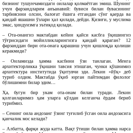
бизнинг тушунчамиздаги оилалар қолмаётган эмиш. Шунинг
учун фарзандларим анъанавий: бувиси билан бувасининг
тарбиясини олсин, балоғат ёшига етгандан сўнг қаерда ва
қандай яшашни ўзлари ҳал қилади, дейди. Қизиғи, у муслима
эмас, ҳиндуизмга эътиқод қилади.
– Ота-онангиз мактабдан кейин қайси касбга ўқишингиз
тўғрисидаги мойилликларингизга қандай қараган? 12
фарзанддан бири ота-онага қарашиш учун қишлоқда қолиши
керакмиди?
– Оиламизда ҳамма касбини ўзи танлаган. Менга
архитекторликка ўқишни тавсия этишган, чунки қўшнимиз
архитектура институтида ўқитувчи эди. Лекин «йўқ» деб
туриб олдим. Мактабда ўқиб юрган пайтимдан филолог
бўлишимни билар эдим…
Ҳа, бугун бир укам ота-онам билан туради. Лекин
қолганларимиз ҳам уларга қўлдан келганча ёрдам бериб
турибмиз.
– Сенинг оила андозанг ўзинг туғилиб ўсган оила андозасига
қанчалик мос келади?
– Албатта, фарқи жуда катта. Вақт ўтиши билан ҳамма нарса