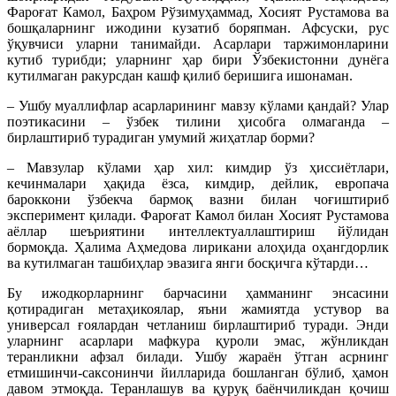
Фароғат Камол, Баҳром Рўзимуҳаммад, Хосият Рустамова ва
бошқаларнинг ижодини кузатиб боряпман. Афсуски, рус
ўқувчиси уларни танимайди. Асарлари таржимонларини
кутиб турибди; уларнинг ҳар бири Ўзбекистонни дунёга
кутилмаган ракурсдан кашф қилиб беришига ишонаман.
– Ушбу муаллифлар асарларининг мавзу кўлами қандай? Улар
поэтикасини – ўзбек тилини ҳисобга олмаганда –
бирлаштириб турадиган умумий жиҳатлар борми?
– Мавзулар кўлами ҳар хил: кимдир ўз ҳиссиётлари,
кечинмалари ҳақида ёзса, кимдир, дейлик, европача
бароккони ўзбекча бармоқ вазни билан чоғиштириб
эксперимент қилади. Фароғат Камол билан Хосият Рустамова
аёллар шеъриятини интеллектуаллаштириш йўлидан
бормоқда. Ҳалима Аҳмедова лирикани алоҳида оҳангдорлик
ва кутилмаган ташбиҳлар эвазига янги босқичга кўтарди…
Бу ижодкорларнинг барчасини ҳамманинг энсасини
қотирадиган метаҳикоялар, яъни жамиятда устувор ва
универсал ғоялардан четланиш бирлаштириб туради. Энди
уларнинг асарлари мафкура қуроли эмас, жўнликдан
теранликни афзал билади. Ушбу жараён ўтган асрнинг
етмишинчи-саксонинчи йилларида бошланган бўлиб, ҳамон
давом этмоқда. Теранлашув ва қуруқ баёнчиликдан қочиш