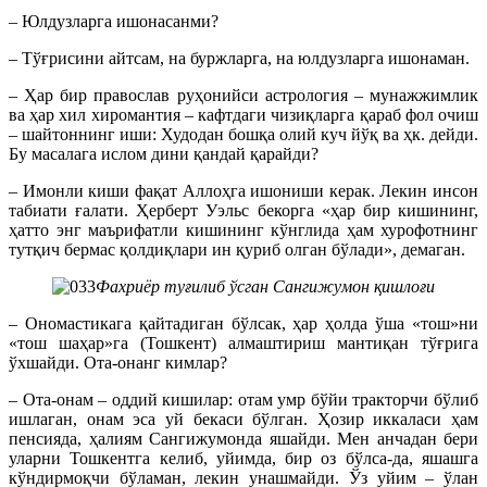
– Юлдузларга ишонасанми?
– Тўғрисини айтсам, на буржларга, на юлдузларга ишонаман.
– Ҳар бир православ руҳонийси астрология – мунажжимлик
ва ҳар хил хиромантия – кафтдаги чизиқларга қараб фол очиш
– шайтоннинг иши: Худодан бошқа олий куч йўқ ва ҳк. дейди.
Бу масалага ислом дини қандай қарайди?
– Имонли киши фақат Аллоҳга ишониши керак. Лекин инсон
табиати ғалати. Ҳерберт Уэльс бекорга «ҳар бир кишининг,
ҳатто энг маърифатли кишининг кўнглида ҳам хурофотнинг
тутқич бермас қолдиқлари ин қуриб олган бўлади», демаган.
Фахриёр туғилиб ўсган Сангижумон қишлоғи
– Ономастикага қайтадиган бўлсак, ҳар ҳолда ўша «тош»ни
«тош шаҳар»га (Тошкент) алмаштириш мантиқан тўғрига
ўхшайди. Ота-онанг кимлар?
– Ота-онам – оддий кишилар: отам умр бўйи тракторчи бўлиб
ишлаган, онам эса уй бекаси бўлган. Ҳозир иккаласи ҳам
пенсияда, ҳалиям Сангижумонда яшайди. Мен анчадан бери
уларни Тошкентга келиб, уйимда, бир оз бўлса-да, яшашга
кўндирмоқчи бўламан, лекин унашмайди. Ўз уйим – ўлан