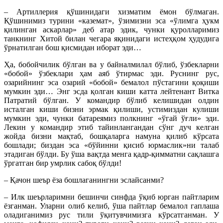
– Артиллерия қўшинидаги хизматим ёмон бўлмаган.
Қўшинимиз турини «каземат», ўзимизни эса «ўлимга ҳукм
қилинган аскарлар» деб атар эдик, чунки қуролларимиз
танкнинг Хитой билан чегара яқинидаги истеҳқом ҳудудига
ўрнатилган бош қисмидан иборат эди…
Ҳа, бобойчилик бўлган ва у байналмилал бўлиб, ўзбекларни
«бобой» ўзбеклари ҳам аяб ўтирмас эди. Руснинг рус,
озарийнинг эса озарий «бобой» бемалол пўстагини қоқиши
мумкин эди… Энг эсда қолган киши катта лейтенант Витка
Патратий бўлган. У командир бўлиб келишидан олдин
исталган киши бизни эрмак қилиши, устимиздан кулиши
мумкин эди, чунки батареямиз полкнинг «ўгай ўғли» эди.
Лекин у командир этиб тайинлангандан сўнг дуч келган
жойда бизни мақтаб, бошқаларга намуна қилиб кўрсата
бошлади; биздан эса «бўйинни қисиб юрмаслик»ни талаб
этадиган бўлди. Бу ўша вақтда менга қадр-қимматни сақлашга
ўргатган бир умрлик сабоқ бўлди!
– Қачон шеър ёза бошлаганингни эслайсанми?
– Илк шеърларимни бешинчи синфда ўқиб юрган пайтларим
ёзганман. Уларни олиб келиб, ўша пайтлар бемалол гаплаша
оладиганимиз рус тили ўқитувчимизга кўрсатганман. У