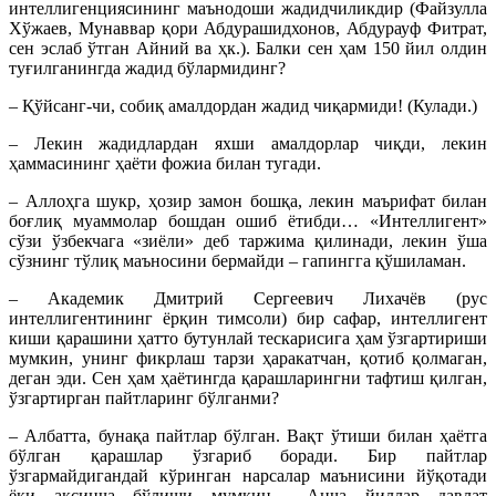
интеллигенциясининг маънодоши жадидчиликдир (Файзулла
Хўжаев, Мунаввар қори Абдурашидхонов, Абдурауф Фитрат,
сен эслаб ўтган Айний ва ҳк.). Балки сен ҳам 150 йил олдин
туғилганингда жадид бўлармидинг?
– Қўйсанг-чи, собиқ амалдордан жадид чиқармиди! (Кулади.)
– Лекин жадидлардан яхши амалдорлар чиқди, лекин
ҳаммасининг ҳаёти фожиа билан тугади.
– Аллоҳга шукр, ҳозир замон бошқа, лекин маърифат билан
боғлиқ муаммолар бошдан ошиб ётибди… «Интеллигент»
сўзи ўзбекчага «зиёли» деб таржима қилинади, лекин ўша
сўзнинг тўлиқ маъносини бермайди – гапингга қўшиламан.
– Академик Дмитрий Сергеевич Лихачёв (рус
интеллигентининг ёрқин тимсоли) бир сафар, интеллигент
киши қарашини ҳатто бутунлай тескарисига ҳам ўзгартириши
мумкин, унинг фикрлаш тарзи ҳаракатчан, қотиб қолмаган,
деган эди. Сен ҳам ҳаётингда қарашларингни тафтиш қилган,
ўзгартирган пайтларинг бўлганми?
– Албатта, бунақа пайтлар бўлган. Вақт ўтиши билан ҳаётга
бўлган қарашлар ўзгариб боради. Бир пайтлар
ўзгармайдигандай кўринган нарсалар маънисини йўқотади
ёки аксинча бўлиши мумкин… Анча йиллар давлат