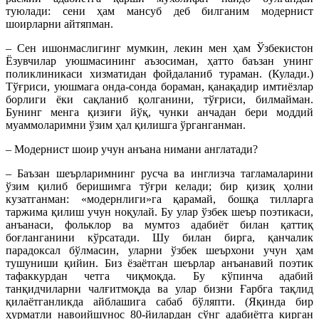
туюлади: сени ҳам мансуб деб билганим модернист
шоирларни айтяпман.
– Сен ишонмаслигинг мумкин, лекин мен ҳам Ўзбекистон
Ёзувчилар уюшмасининг аъзосиман, ҳатто баъзан унинг
поликлиникаси хизматидан фойдаланиб тураман. (Кулади.)
Тўғриси, уюшмага онда-сонда бораман, қанақадир имтиёзлар
борлиги ёки сақланиб қолганини, тўғриси, билмайман.
Бунинг менга қизиғи йўқ, чунки анчадан бери моддий
муаммоларимни ўзим ҳал қилишга ўрганганман.
– Модернист шоир учун анъана нимани англатади?
– Баъзан шеърларимнинг русча ва инглизча тагламаларини
ўзим қилиб беришимга тўғри келади; бир қизиқ ҳолни
кузатганман: «модернлиги»га қарамай, бошқа тилларга
таржима қилиш учун ноқулай. Бу улар ўзбек шеър поэтикаси,
анъанаси, фольклор ва мумтоз адабиёт билан қаттиқ
боғланганини кўрсатади. Шу билан бирга, қанчалик
парадоксал бўлмасин, уларни ўзбек шеърхони учун ҳам
тушуниши қийин. Биз ёзаётган шеърлар анъанавий поэтик
тафаккурдан четга чиқмоқда. Бу кўпинча адабий
танқидчиларни чалғитмоқда ва улар бизни Ғарбга тақлид
қилаётганликда айблашига сабаб бўляпти. (Яқинда бир
ҳурматли навоийшунос 80-йилардан сўнг адабиётга кирган