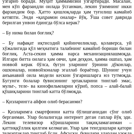
ўзгариб боради. Муҳит ҳаммамизни ўзгартиради. Масалан,
мен кўп фарзандли оилада ўсганман, лекин ўзимнинг икки
фарзандим бор. Ҳатто қишлоқларда ҳам туғилиш камайиб
кетяпти. Энди «қаҳрамон оналар» йўқ. Ўша совет даврида
берилган унвон ёдингда бўлса керак?
– Бу нима билан боғлиқ?
– Бу нафақат иқтисодий қийинчиликлар, қолаверса, уй
хўжалигида қўл меҳнатига талабнинг камайиб бориши билан
боғлиқ. Аста-секин ҳамма нарса механизациялашмоқда.
Илгари битта оилага ҳам овчи, ҳам деҳқон, ҳамма ошпаз, ҳам
новвой керак бўлса, бугун уларнинг ўрнини дўконлар,
ошхоналар, новвойхоналар эгаллаб бораётир. Шунинг учун
анъанавий оила модели кескин ўзгаришларга юз тутмоқда.
Бугунги болалар бувисининг эртакларини тинглаб эмас,
мульт-, теле- ва кинофильмларни кўриб, попса – алай-балай
қўшиқларини тинглаб катта бўлмоқда.
– Қизларингга айфон олиб берасанми?
– Қизларимга смартфонни катта бўлишганидан сўнг олиб
берганман. Улар болалигида интернет деган гаплар йўқ эди.
Лекин телевизор кўришларини тақиқламаганман –
қаттиққўллик қилгим келмаган. Улар ҳам тенгдошлари қатори
телеэртаклар тинглаб ўсди. Афсуски, бувилари улардан узоқда