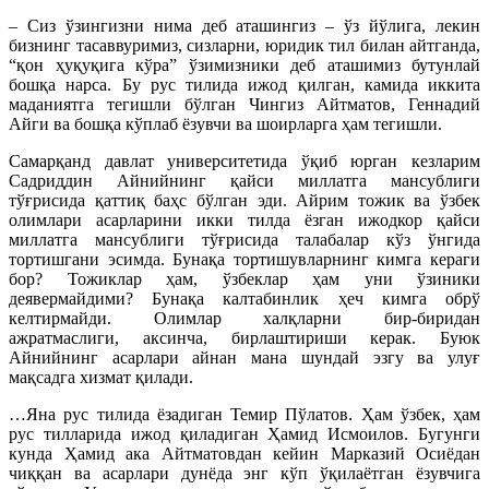
– Сиз ўзингизни нима деб аташингиз – ўз йўлига, лекин
бизнинг тасаввуримиз, сизларни, юридик тил билан айтганда,
“қон ҳуқуқига кўра” ўзимизники деб аташимиз бутунлай
бошқа нарса. Бу рус тилида ижод қилган, камида иккита
маданиятга тегишли бўлган Чингиз Айтматов, Геннадий
Айги ва бошқа кўплаб ёзувчи ва шоирларга ҳам тегишли.
Самарқанд давлат университетида ўқиб юрган кезларим
Садриддин Айнийнинг қайси миллатга мансублиги
тўғрисида қаттиқ баҳс бўлган эди. Айрим тожик ва ўзбек
олимлари асарларини икки тилда ёзган ижодкор қайси
миллатга мансублиги тўғрисида талабалар кўз ўнгида
тортишгани эсимда. Бунақа тортишувларнинг кимга кераги
бор? Тожиклар ҳам, ўзбеклар ҳам уни ўзиники
деявермайдими? Бунақа калтабинлик ҳеч кимга обрў
келтирмайди. Олимлар халқларни бир-биридан
ажратмаслиги, аксинча, бирлаштириши керак. Буюк
Айнийнинг асарлари айнан мана шундай эзгу ва улуғ
мақсадга хизмат қилади.
…Яна рус тилида ёзадиган Темир Пўлатов. Ҳам ўзбек, ҳам
рус тилларида ижод қиладиган Ҳамид Исмоилов. Бугунги
кунда Ҳамид ака Айтматовдан кейин Марказий Осиёдан
чиққан ва асарлари дунёда энг кўп ўқилаётган ёзувчига