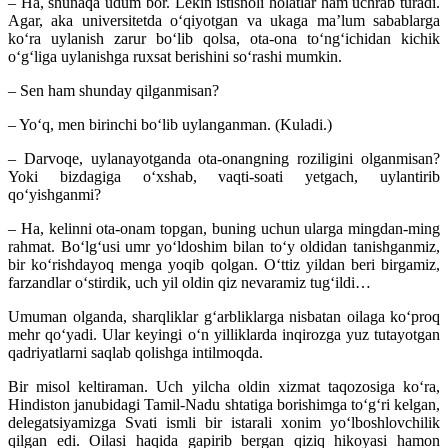
– Ha, shunaqa udum bor. Lekin istisnoli holatlar ham uchrab turadi.
Agar, aka universitetda oʻqiyotgan va ukaga maʼlum sabablarga
koʻra uylanish zarur boʻlib qolsa, ota-ona toʻngʻichidan kichik
oʻgʻliga uylanishga ruxsat berishini soʻrashi mumkin.
– Sen ham shunday qilganmisan?
– Yoʻq, men birinchi boʻlib uylanganman. (Kuladi.)
– Darvoqe, uylanayotganda ota-onangning roziligini olganmisan?
Yoki bizdagiga oʻxshab, vaqti-soati yetgach, uylantirib
qoʻyishganmi?
– Ha, kelinni ota-onam topgan, buning uchun ularga mingdan-ming
rahmat. Boʻlgʻusi umr yoʻldoshim bilan toʻy oldidan tanishganmiz,
bir koʻrishdayoq menga yoqib qolgan. Oʻttiz yildan beri birgamiz,
farzandlar oʻstirdik, uch yil oldin qiz nevaramiz tugʻildi…
Umuman olganda, sharqliklar gʻarbliklarga nisbatan oilaga koʻproq
mehr qoʻyadi. Ular keyingi oʻn yilliklarda inqirozga yuz tutayotgan
qadriyatlarni saqlab qolishga intilmoqda.
Bir misol keltiraman. Uch yilcha oldin xizmat taqozosiga koʻra,
Hindiston janubidagi Tamil-Nadu shtatiga borishimga toʻgʻri kelgan,
delegatsiyamizga Svati ismli bir istarali xonim yoʻlboshlovchilik
qilgan edi. Oilasi haqida gapirib bergan qiziq hikoyasi hamon