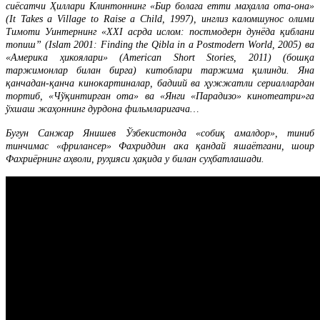
сиёсатчи Ҳиллари Клинтоннинг «Бир болага етти маҳалла ота-она»
(It Takes a Village to Raise a Child, 1997), инглиз каломшунос олими
Тимоти Уинтернинг «XXI асрда ислом: постмодерн дунёда қиблани
топиш” (Islam 2001: Finding the Qibla in a Postmodern World, 2005) ва
«Америка ҳикоялари» (American Short Stories, 2011) (бошқа
таржимонлар билан бирга) китоблари таржима қилинди. Яна
қанчадан-қанча кинокартиналар, бадиий ва ҳужжатли сериаллардан
тортиб, «Чўқинтирган ота» ва «Янги «Парадизо» кинотеатри»га
ўхшаш жаҳоннинг дурдона фильмларигача…
Бугун Санжар Янишев Ўзбекистонда «собиқ амалдор», тиниб
тинчимас «фрилансер» Фахриддин ака қандай яшаётгани, шоир
Фахриёрнинг аҳволи, руҳияси ҳақида у билан суҳбатлашади.