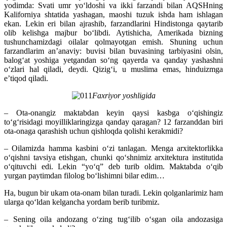
yodimda: Svati umr yoʻldoshi va ikki farzandi bilan AQSHning
Kaliforniya shtatida yashagan, maoshi tuzuk ishda ham ishlagan
ekan. Lekin eri bilan ajrashib, farzandlarini Hindistonga qaytarib
olib kelishga majbur boʻlibdi. Aytishicha, Amerikada bizning
tushunchamizdagi oilalar qolmayotgan emish. Shuning uchun
farzandlarim anʼanaviy: buvisi bilan buvasining tarbiyasini olsin,
balogʻat yoshiga yetgandan soʻng qayerda va qanday yashashni
oʻzlari hal qiladi, deydi. Qizigʻi, u muslima emas, hinduizmga
eʼtiqod qiladi.
Faxriyor yoshligida
– Ota-onangiz maktabdan keyin qaysi kasbga oʻqishingiz
toʻgʻrisidagi moyilliklaringizga qanday qaragan? 12 farzanddan biri
ota-onaga qarashish uchun qishloqda qolishi kerakmidi?
– Oilamizda hamma kasbini oʻzi tanlagan. Menga arxitektorlikka
oʻqishni tavsiya etishgan, chunki qoʻshnimiz arxitektura institutida
oʻqituvchi edi. Lekin “yoʻq” deb turib oldim. Maktabda oʻqib
yurgan paytimdan filolog boʻlishimni bilar edim…
Ha, bugun bir ukam ota-onam bilan turadi. Lekin qolganlarimiz ham
ularga qoʻldan kelgancha yordam berib turibmiz.
– Sening oila andozang oʻzing tugʻilib oʻsgan oila andozasiga