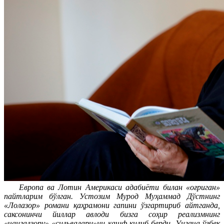
Европа ва Лотин Америкаси адабиёти билан «оғриган»
пайтларим бўлган. Устозим Мурод Муҳаммад Дўстнинг
«Лолазор» романи қаҳрамони гапини ўзгартириб айтганда,
саксонинчи йиллар авлоди бизга соҳир реализмнинг
«чангалзору» «сильвалари»ни кашф қилиб берди. Унгача ўзбек