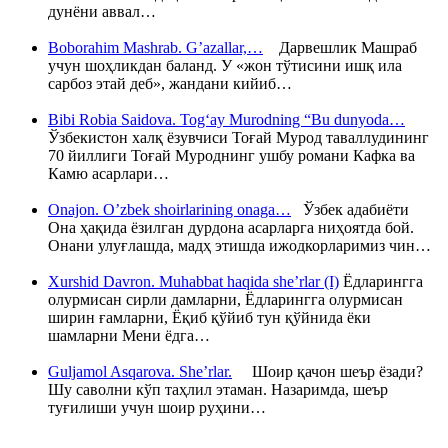
дунёни аввал…
Boborahim Mashrab. G’azallar,…
Дарвешлик Машраб
учун шоҳликдан баланд. У «жон тўтисини ишқ ила
сарбоз этай деб», жандани кийиб…
Bibi Robia Saidova. Tog‘ay Murodning “Bu dunyoda…
Ўзбекистон халқ ёзувчиси Тоғай Мурод таваллудининг
70 йиллиги Тоғай Муроднинг ушбу романи Кафка ва
Камю асарлари…
Onajon. O’zbek shoirlarining onaga…
Ўзбек адабиёти
Она ҳақида ёзилган дурдона асарларга ниҳоятда бой.
Онани улуғлашда, мадҳ этишда ижодкорларимиз чин…
Xurshid Davron. Muhabbat haqida she’rlar (I)
Ёдларингга
олурмисан сирли дамларни, Ёдларингга олурмисан
ширин ғамларни, Ёқиб қўйиб тун қўйнида ёки
шамларни Мени ёдга…
Guljamol Asqarova. She’rlar.
Шоир қачон шеър ёзади?
Шу саволни кўп таҳлил этаман. Назаримда, шеър
туғилиши учун шоир руҳини…