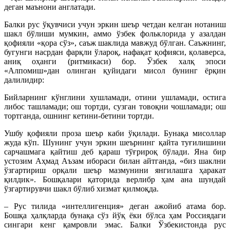
деган маънони англатади.
Балки рус ўқувчиси учун эркин шеър четдан келган нотаниш
шакл бўлиши мумкин, аммо ўзбек фольклорида у азалдан
қофияли «қора сўз», саъж шаклида мавжуд бўлган. Саъжнинг,
бугунги насрдан фарқли ўлароқ, нафақат қофияси, қолаверса,
аниқ оҳанги (ритмикаси) бор. Ўзбек халқ эпоси
«Алпомиш»дан олинган қуйидаги мисол бунинг ёрқин
далилидир:
Бийларнинг кўнглини хушламади, отини ушламади, остига
либос ташламади; ош тортди, сузган товоқни чошламади; ош
тортганда, ошнинг кетини-бетини тортди.
Ушбу қофияли проза шеър каби ўқилади. Бунақа мисоллар
жуда кўп. Шунинг учун эркин шеърнинг қайта туғилишини
сарчашмага қайтиш деб қараш тўғрироқ бўлади. Яна бир
устозим Аҳмад Аъзам ибораси билан айтганда, «биз шаклни
ўзгартириш орқали шеър мазмунини янгилашга ҳаракат
қилдик». Бошқалари қаторида верлибр ҳам ана шундай
ўзгартирувчи шакл бўлиб хизмат қилмоқда.
– Рус тилида «интеллигенция» деган ажойиб атама бор.
Бошқа ҳалқларда бунақа сўз йўқ ёки бўлса ҳам Россиядаги
сингари кенг қамровли эмас. Балки Ўзбекистонда рус