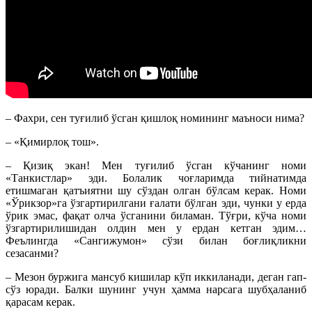
– Фахри, сен туғилиб ўсган қишлоқ номининг маъноси нима?
– «Қимирлоқ тош».
– Қизиқ экан! Мен туғилиб ўсган кўчанинг номи
«Танкистлар» эди. Болалик чоғларимда тийнатимда
етишмаган қатъиятни шу сўздан олган бўлсам керак. Номи
«Ўрикзор»га ўзгартирилгани ғалати бўлган эди, чунки у ерда
ўрик эмас, фақат олча ўсганини биламан. Тўғри, кўча номи
ўзгартирилишидан олдин мен у ердан кетган эдим…
Феълингда «Сангижумон» сўзи билан боғлиқликни
сезасанми?
– Мезон буржига мансуб кишилар кўп иккиланади, деган гап-
сўз юради. Балки шунинг учун ҳамма нарсага шубҳаланиб
қарасам керак.