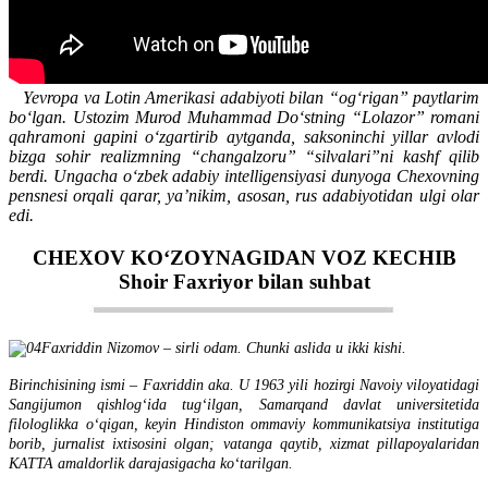
Yevropa va Lotin Amerikasi adabiyoti bilan “ogʻrigan” paytlarim
boʻlgan. Ustozim Murod Muhammad Doʻstning “Lolazor” romani
qahramoni gapini oʻzgartirib aytganda, saksoninchi yillar avlodi
bizga sohir realizmning “changalzoru” “silvalari”ni kashf qilib
berdi. Ungacha oʻzbek adabiy intelligensiyasi dunyoga Chexovning
pensnesi orqali qarar, yaʼnikim, asosan, rus adabiyotidan ulgi olar
edi.
CHЕXOV KOʻZOYNAGIDAN VOZ KЕCHIB
Shoir Faxriyor bilan suhbat
Faxriddin Nizomov – sirli odam. Chunki aslida u ikki kishi.
Birinchisining ismi – Faxriddin aka. U 1963 yili hozirgi Navoiy viloyatidagi
Sangijumon qishlogʻida tugʻilgan, Samarqand davlat universitetida
filologlikka oʻqigan, keyin Hindiston ommaviy kommunikatsiya institutiga
borib, jurnalist ixtisosini olgan; vatanga qaytib, xizmat pillapoyalaridan
KATTA amaldorlik darajasigacha koʻtarilgan.