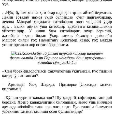
эди.
…Йўқ, бувим менга ҳам ётар олдидан эртак айтиб бермаган.
Лекин эрталаб намоз ўқиб бўлгандан сўнг пайғамбарлар,
девона Машраб ҳақидаги китобларни овоз чиқариб ўқир
эди… Балки айнан ўша китоблар адабиётга қизиқишимни
уйғотгандир. У киши ўша китобларни жуда берилиб,
жозибали оҳанг билан ўқир эдики, бехосдан девонайи
Машраб билан гоҳ Намангану Қошғарда кезар, гоҳ Балхда
унинг ортидан дор остига борар эдим.
Қозонда бўлиб ўтган туркий халқлар шеърият
фестивалида Рами Ғарипов номидаги бош мукофотни
олгандан сўнг, 2015 йил
– Сен ўзбек филологияси факультетида ўқигансан. Рус тилини
қаерда ўргангансан?
– Армияда! Узоқ Шарқда, Приморье ўлкасида хизмат
қилганман.
– Қўшин туринг қанақа эди? Шу ҳақда батафсилроқ гапириб
берсанг. Ҳозир қанақалигини билмайман, аммо ўша йиллари
армияда «бобойчилик» авж олган эди. Рус тилини билмаган
ўзбекнинг хизмат қилиши осон бўлмагандир?