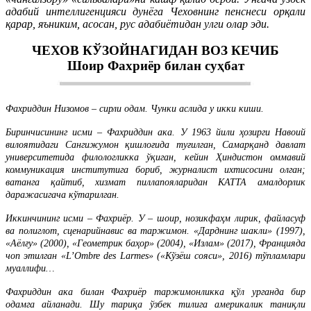
адабий интеллигенцияси дунёга Чеховнинг пенснеси орқали
қарар, яъниким, асосан, рус адабиётидан улги олар эди.
ЧЕХОВ КЎЗОЙНАГИДАН ВОЗ КЕЧИБ
Шоир Фахриёр билан суҳбат
Фахриддин Низомов – сирли одам. Чунки аслида у икки киши.
Биринчисининг исми – Фахриддин ака. У 1963 йили ҳозирги Навоий
вилоятидаги Сангижумон қишлоғида туғилган, Самарқанд давлат
университетида филологликка ўқиган, кейин Ҳиндистон оммавий
коммуникация институтига бориб, журналист ихтисосини олган;
ватанга қайтиб, хизмат пиллапояларидан КАТТА амалдорлик
даражасигача кўтарилган.
Иккинчининг исми – Фахриёр. У – шоир, нозикфаҳм лирик, файласуф
ва полиглот, сценарийнавис ва таржимон. «Дарднинг шакли» (1997),
«Аёлғу» (2000), «Геометрик баҳор» (2004), «Излам» (2017), Францияда
чоп этилган «L’Ombre des Larmes» («Кўзёш сояси», 2016) тўпламлари
муаллифи…
Фахриддин ака билан Фахриёр таржимонликка қўл урганда бир
одамга айланади. Шу тариқа ўзбек тилига америкалик таниқли