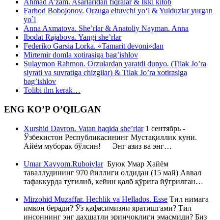
Ahmad A’zam. Asarlaridan fiqralar & Ikki kitob
Farhod Bobojonov. Orzuga eltuvchi yo‘l & Yulduzlar yurgan
yo`l
Anna Axmatova. She’rlar & Anatoliy Nayman. Anna
Ibodat Rajabova. Yangi she’rlar
Federiko Garsia Lorka. «Tamarit devoni»dan
Mirtemir domla xotirasiga bag’ishlov
Sulaymon Rahmon. Orzulardan yaratdi dunyo. (Tilak Jo’ra
siyrati va suvratiga chizgilar) & Tilak Jo’ra xotirasiga
bag’ishlov
Tolibi ilm kerak…
ENG KO’P O’QILGAN
Xurshid Davron. Vatan haqida she’rlar
1 сентябрь -
Ўзбекистон Республикасининг Мустақиллик куни.
Айём муборак бўлсин! Энг азиз ва энг…
Umar Xayyom.Ruboiylar
Буюк Умар Хайём
таваллудининг 970 йиллиги олдидан (15 май) Аввал
тафаккурда туғилиб, кейин қалб қўрига йўғрилган…
Mirzohid Muzaffar. Hechlik va Hellados. Esse
Тил нимага
имкон беради? Ўз қафасимизни яратишгами? Тил
инсоннинг энг даҳшатли эринчоқлиги эмасмиди? Биз