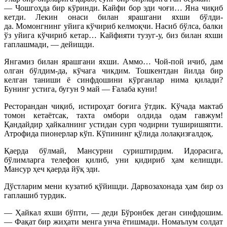
— Чошгоҳда бир кўринди. Кайфи бор эди чоғи… Яна чиқиб
кетди. Лекин онаси билан ярашгани яхши бўлди-
да.
Момонгнинг уйига кўчириб келмоқчи. Насиб бўлса, балки
ўз уйига кўчириб кетар… Кайфияти тузуг-у, биз билан яхши
гаплашмади, — дейишди.
Янгамиз билан ярашгани яхши. Аммо… Чой-пой ичиб, дам
олган бўлдим-да, кўчага чикдим. Тошкентдан йилда бир
келган таниши ё синфдошини кўрганлар нима қилади?
Бунинг устига, бугун 9 май — Ғалаба куни!
Ресторандан чиқиб, истироҳат боғига ўтдик. Кўчада мактаб
томон кетаётсак, тахта омбори олдида одам гавжум!
Қандайдир ҳайкалнинг устидан сурп чодирни туширишяпти.
Атрофида пионерлар кўп. Кўпининг қўлида лолақизғалдоқ.
Қаерда бўлмай, Мансурни суриштирдим. Идорасига,
бўлимларга телефон қилиб, уни қидириб ҳам келишди.
Мансур ҳеч қаерда йўқ эди.
Дўстларим мени кузатиб қўйишди. Дарвозахонада ҳам бир оз
гаплашиб турдик.
— Ҳайкал яхши бўпти, — деди Бўронбек деган синфдошим.
— Фақат бир жиҳати менга унча ётишмади. Номаълум солдат