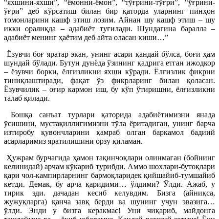
“яхшини-яхши”, “ёмонни-ёмон”, “тўғрини-тўғри”, “ўғрини-
ўғри” деб кўрсатиш билан бир қаторда уларнинг пинҳон
томонларини кашф этиш лозим. Айнан шу кашф этиш – шу
икки оралиқда – адабиёт туғилади. Шундагина баралла –
адабиёт менинг ҳаётим деб айта оласан киши…”
Ёзувчи боғ яратар экан, унинг асари қандай бўлса, боғи ҳам
шундай бўлади. Бутун дунёда ўзининг қадрига етган ижодкор
– ёзувчи борки, ёлғизликни яхши кўради. Ёлғизлик фикрни
тиниқлаштиради, фақат ўз фикрларинг билан қоласан.
Ёзувчилик – оғир кармон иш, бу кўп ўтиришни, ёлғизликни
талаб қилади.
Бошқа санъат турлари қаторида адабиётимизни янада
ўсишини, мустақиллигимизни тўла ёритадиган, унинг барча
изтиробу қувончларини қамраб олган баркамол бадиий
асарларимиз яратилишини орзу қиламан.
Ҳужрам бурчагида ҳамон тақинчоқлари олинмаган (бойнинг
келинидай) арчам кўкариб турибди. Аммо шохлари-бутоқлари
қари чол-кампирларнинг бармоқларидек қийшайиб-тумшайиб
кетди. Демак, бу арча қаридими… ўлдими? Ўлди. Ажаб, у
тирик эди. дачадан кесиб келувдим. Бизга (айниқса,
жужуқларга) қанча завқ берди ва шунинг учун эвазига…
ўлди. Энди у бизга керакмас! Уни чиқариб, майдонга