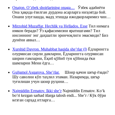
Onajon. O’zbek shoirlarining onaga…
Ўзбек адабиёти
Она ҳақида ёзилган дурдона асарларга ниҳоятда бой.
Онани улуғлашда, мадҳ этишда ижодкорларимиз чин…
Mirzohid Muzaffar. Hechlik va Hellados. Esse
Тил нимага
имкон беради? Ўз қафасимизни яратишгами? Тил
инсоннинг энг даҳшатли эринчоқлиги эмасмиди? Биз
дунёни аввал…
Xurshid Davron. Muhabbat haqida she’rlar (I)
Ёдларингга
олурмисан сирли дамларни, Ёдларингга олурмисан
ширин ғамларни, Ёқиб қўйиб тун қўйнида ёки
шамларни Мени ёдга…
Guljamol Asqarova. She’rlar.
Шоир қачон шеър ёзади?
Шу саволни кўп таҳлил этаман. Назаримда, шеър
туғилиши учун шоир руҳини…
Najmiddin Ermatov. Ikki she’r
Najmiddin Ermatov. Ko‘k
bo‘ri kezgan sarhad itlarga talosh endi... She’r / Кўк бўри
кезган сарҳад итларга…