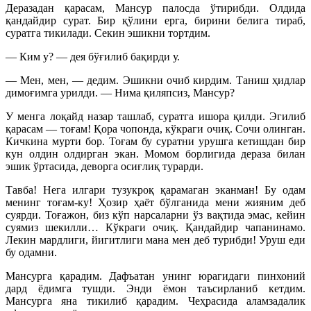
Деразадан қарасам, Мансур палосда ўтирибди. Олдида
қандайдир сурат. Бир қўлини ерга, бирини белига тираб,
суратга тикилади. Секин эшикни тортдим.
— Ким у? — дея бўғилиб бақирди у.
— Мен, мен, — дедим. Эшикни очиб кирдим. Таниш ҳидлар
димоғимга урилди. — Нима қиляпсиз, Мансур?
У менга лоқайд назар ташлаб, суратга ишора қилди. Эгилиб
қарасам — тоғам! Қора чопонда, кўкраги очиқ. Сочи олинган.
Кичкина мурти бор. Тоғам бу суратни урушга кетишдан бир
кун олдин олдирган экан. Момом борлигида дераза билан
эшик ўртасида, деворга осиғлиқ турарди.
Тавба! Нега илгари тузукроқ қарамаган эканман! Бу одам
менинг тоғам-ку! Ҳозир ҳаёт бўлганида мени жияним деб
суярди. Тоғажон, биз кўп нарсаларни ўз вақтида эмас, кейин
суямиз шекилли… Кўкраги очиқ.
Қандайдир чапанинамо.
Лекин мардлиги, йигитлиги мана мен деб турибди! Уруш еди
бу одамни.
Мансурга қарадим. Дафъатан унинг юрагидаги пинхоний
дард ёдимга тушди. Энди ёмон таъсирланиб кетдим.
Мансурга яна тикилиб қарадим. Чеҳрасида аламзадалик