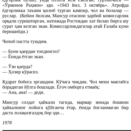
«Ўрмонов Раҳмон» эди. «1943 йил, 3 октябрь». Атрофда
ёдгорликка таъзим қилиб турган кампир, чол ва болалар —
руслар.
(Кейин билсам, Мансур отасини ҳарбий комиссарлик
орқали суриштирган, натижада Ростовдан хат билан бирга шу
сурат ҳам келган экан. Комиссарликдагилар атай Ғалаба куни
беришибди.)
Чопиб пастта тушдим.
— Буни қаердан топдингиз?
— Ёнида ётган экан.
— Ўзи қаерда?
— Ҳозир кўрасиз.
Қудрат бобога эргашдим. Кўчага чикдик. Чол мени мактабга
борадиган йўлга бошлади. Ёғоч омборга етмаёқ:
— Ана, ана! — деди.
Мансур солдат ҳайкали тагида, мармар зинада бошини
ҳайкалнинг пойига қўйганча ётар, ёнида боғланмаган бир
даста лолақизғалдоқ бор эди…
1978