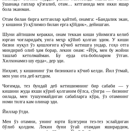
ўшанақа гаплар қўзғалиб, отам… кетганида мен икки яшар
бола эканман.
Отам билан бирга кетганлар қайтиб, онамга: «Бандалик экан,
у кишини ўз қўлимиз билан ерга қўйдик», дейишган.
Шуни айтишим керакки, онам теккан киши уйимизга келиб
юрган чоғларидаёқ унга меҳр қўйиб қолган эдим. У киши
бизни нуқул ўз қишлоғига кўчиб кетишга ундар, гоҳо отга
миндириб олиб ҳам борар, лекин онам: «Йўқ, мен бу жойни
ташлаб кетолмайман. Бу ерда ота-боболарим ўтган.
Хилхонамиз шу ерда», дер эди.
Ниҳоят, у кишининг ўзи бизникига кўчиб келди. Йил ўтмай,
мен уни ота деб кетдим.
Чоғимда, тез бундай деб кетишимнинг бир сабаби — у
кишини жуда яхши кўриб қолганим бўлса, сўнгра — бизнинг
оилада, мен тушунмайдиган сабабларга кўра, ўз отамнинг
номи тилга кам олинар эди.
Йиллар ўтди.
Мен ўз отамни, унинг юрти Булғурни тез-тез эслайдиган
бўлиб қолдим. Лекин буни ўгай отамдан яширардим,