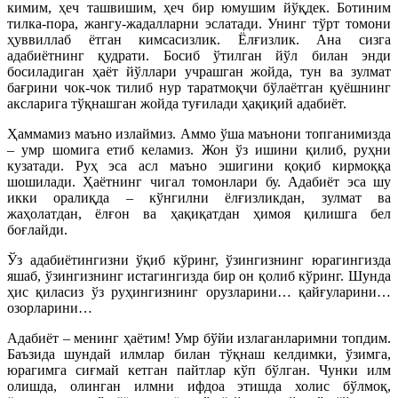
кимим, ҳеч ташвишим, ҳеч бир юмушим йўқдек. Ботиним
тилка-пора, жангу-жадалларни эслатади. Унинг тўрт томони
ҳуввиллаб ётган кимсасизлик. Ёлғизлик. Ана сизга
адабиётнинг қудрати. Босиб ўтилган йўл билан энди
босиладиган ҳаёт йўллари учрашган жойда, тун ва зулмат
бағрини чок-чок тилиб нур таратмоқчи бўлаётган қуёшнинг
аксларига тўқнашган жойда туғилади ҳақиқий адабиёт.
Ҳаммамиз маъно излаймиз. Аммо ўша маънони топганимизда
– умр шомига етиб келамиз. Жон ўз ишини қилиб, руҳни
кузатади. Руҳ эса асл маъно эшигини қоқиб кирмоққа
шошилади. Ҳаётнинг чигал томонлари бу. Адабиёт эса шу
икки оралиқда – кўнгилни ёлғизликдан, зулмат ва
жаҳолатдан, ёлғон ва ҳақиқатдан ҳимоя қилишга бел
боғлайди.
Ўз адабиётингизни ўқиб кўринг, ўзингизнинг юрагингизда
яшаб, ўзингизнинг истагингизда бир он қолиб кўринг. Шунда
ҳис қиласиз ўз руҳингизнинг орузларини… қайғуларини…
озорларини…
Адабиёт – менинг ҳаётим! Умр бўйи излаганларимни топдим.
Баъзида шундай илмлар билан тўқнаш келдимки, ўзимга,
юрагимга сиғмай кетган пайтлар кўп бўлган. Чунки илм
олишда, олинган илмни ифдоа этишда холис бўлмоқ,