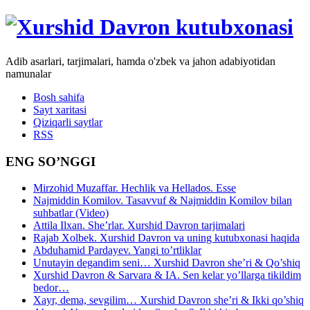
Adib asarlari, tarjimalari, hamda o'zbek va jahon adabiyotidan
namunalar
Bosh sahifa
Sayt xaritasi
Qiziqarli saytlar
RSS
ENG SO’NGGI
Mirzohid Muzaffar. Hechlik va Hellados. Esse
Najmiddin Komilov. Tasavvuf & Najmiddin Komilov bilan
suhbatlar (Video)
Attila Ilxan. She’rlar. Xurshid Davron tarjimalari
Rajab Xolbek. Xurshid Davron va uning kutubxonasi haqida
Abduhamid Pardayev. Yangi to’rtliklar
Unutayin degandim seni… Xurshid Davron she’ri & Qo’shiq
Xurshid Davron & Sarvara & IA. Sen kelar yo’llarga tikildim
bedor…
Xayr, dema, sevgilim… Xurshid Davron she’ri & Ikki qo’shiq