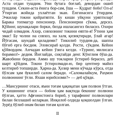
Аста отдан тушдим. Уни бутага боғлаб, девордан ошиб
тушдим. Секин-аста ёнига бор-сам, ўша — Қудрат бобо! Ол-а!
Ўтирган жойида ухлаётган экан. Ёнгинасига ўтирдим.
Эчкилар токни қийратяпти. Бу киши уйқуни уряптилар!
Барака топмагур пенсионер. Пенсионерни сўкма, дерсиз.
Қўйинг, шунақалари борки, бизда ишласангиз биласиз. Охири
чидай олмадим. Ахир, совхознинг токини еяпти-я! Ўтини ҳам
эмас! Бу чолни на совхоз, на халқ қизиқтиради, ўлай агар!
Йўғасам, шундай қиладими? Тикилиб турдим-да, шаппа
бўғиб ерга босдим. Эловсираб қолди. Рости, сўкдим. Кейин
қўйвордим. Анчадан кейин ўзига келди. «Туринг, милисага
борамиз!» дедим. Йиғлайди, сиқтайди денг. Кўнглим бўш-да.
Жавобини бердим. Аммо шу токларни ўстириб берасиз, деб
шарт қўйдим. Токни ўстиролмади-ю, бир центнер майиз
келтириб топширди. Ҳарна-да. Ҳозир мени кўчада кўрса, отда
бўлсам ҳам букилиб салом беради. «Саломалайкум, Раҳмон
полвоннинг ўғли. Яхши юрибсизми?» — деб қўяди.
…Мансурнинг отаси, яъни тоғам ҳақиқатан ҳам полвон ўтган.
У кишининг отаси — бобом ҳам вақтида бекнинг полвони
бўлган, ҳатто Афғонистонга бориб, у тарафнинг полвонлари
билан беллашиб келаркан. Инқилоб олдида қоқшолдан ўлган.
Зурёд бўлиб онам билан тоғам қолган.
II