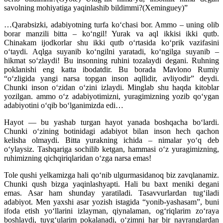
savolning mohiyatiga yaqinlashib bildimmi?(Xeminguey)”
…Qarabsizki, adabiyotning turfa ko‘chasi bor. Ammo – uning olib
borar manzili bitta – ko‘ngil! Yurak va aql ikkisi ikki qutb.
Chinakam ijodkorlar shu ikki qutb o‘rtasida ko‘prik vazifasini
o‘taydi. Aqlga suyanib ko‘ngilni yaratadi, ko‘ngilga suyanib –
hikmat so‘zlaydi! Bu insonning ruhini tozalaydi degani. Ruhning
poklanishi eng katta ibodatdir. Bu borada Mavlono Rumiy
“o‘zligida yangi narsa topgan inson aqllidir, avliyodir” deydi.
Chunki inson o‘zidan o‘zini izlaydi. Minglab shu haqda kitoblar
yozilgan. ammo o‘z adabiyotimizni, yuragimizning yozib qo‘ygan
adabiyotini o‘qib bo‘lganimizda edi…
Hayot — bu yashab turgan hayot yanada boshqacha bo‘lardi.
Chunki o‘zining botinidagi adabiyot bilan inson hech qachon
kelisha olmaydi. Bitta yurakning ichida – nimalar yo‘q deb
o‘ylaysiz. Tashqariga sochilib ketgan, hammasi o‘z yuragimizning,
ruhimizning qichqiriqlaridan o‘zga narsa emas!
Tole qushi yelkamizga hali qo‘nib ulgurmasidanoq biz zavqlanamiz.
Chunki qush bizga yaqinlashyapti. Hali bu baxt meniki degani
emas. Asar ham shunday yaratiladi. Tasavvurlardan tug‘iladi
adabiyot. Men yaxshi asar yozish istagida “yonib-yashasam”, buni
ifoda etish yo‘llarini izlayman, qiynalaman, og‘riqlarim zo‘raya
boshlaydi, tuyg‘ularim pokalanadi, o‘zimni har bir nayranglardan