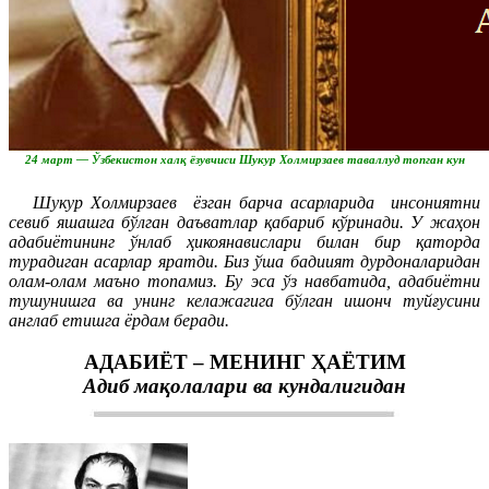
24 март — Ўзбекистон халқ ёзувчиси Шукур Холмирзаев таваллуд топган кун
Шукур Холмирзаев ёзган барча асарларида инсониятни
севиб яшашга бўлган даъватлар қабариб кўринади. У жаҳон
адабиётининг ўнлаб ҳикоянавислари билан бир қаторда
турадиган асарлар яратди. Биз ўша бадиият дурдоналаридан
олам-олам маъно топамиз. Бу эса ўз навбатида, адабиётни
тушунишга ва унинг келажагига бўлган ишонч туйғусини
англаб етишга ёрдам беради.
АДАБИЁТ – МЕНИНГ ҲАЁТИМ
Адиб мақолалари ва кундалигидан