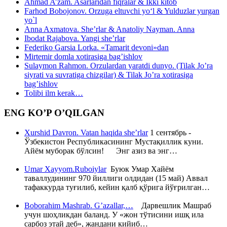
Ahmad A’zam. Asarlaridan fiqralar & Ikki kitob
Farhod Bobojonov. Orzuga eltuvchi yo‘l & Yulduzlar yurgan
yo`l
Anna Axmatova. She’rlar & Anatoliy Nayman. Anna
Ibodat Rajabova. Yangi she’rlar
Federiko Garsia Lorka. «Tamarit devoni»dan
Mirtemir domla xotirasiga bag’ishlov
Sulaymon Rahmon. Orzulardan yaratdi dunyo. (Tilak Jo’ra
siyrati va suvratiga chizgilar) & Tilak Jo’ra xotirasiga
bag’ishlov
Tolibi ilm kerak…
ENG KO’P O’QILGAN
Xurshid Davron. Vatan haqida she’rlar
1 сентябрь -
Ўзбекистон Республикасининг Мустақиллик куни.
Айём муборак бўлсин! Энг азиз ва энг…
Umar Xayyom.Ruboiylar
Буюк Умар Хайём
таваллудининг 970 йиллиги олдидан (15 май) Аввал
тафаккурда туғилиб, кейин қалб қўрига йўғрилган…
Boborahim Mashrab. G’azallar,…
Дарвешлик Машраб
учун шоҳликдан баланд. У «жон тўтисини ишқ ила
сарбоз этай деб», жандани кийиб…