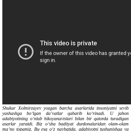
Shukur Xolmirzayev yozgan barcha asarlarida insoniyatni sevib
yashashga bo‘lgan da’vatlar qabarib ko‘rinadi. U jahon
adabiyotining o‘nlab hikoyanavislari bilan bir qatorda turadigan
asarlar yaratdi. Biz o‘sha badiiyat durdonalaridan olam-olam
ma’no topamiz. Bu esa o‘z navbatida, adabiyotni tushunishga va