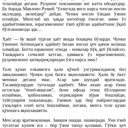
тозалайди дегани. Руҳнинг покланиши энг катта ибодатдир.
Бу борада Мавлоно Румий “ўзлигида янги нарса топган инсон
ақллидир, авлиёдир” дейди. Чунки инсон ўзидан ўзини
излайди. Минглаб шу ҳақда китоблар ёзилган. аммо ўз
адабиётимизни, юрагимизнинг ёзиб қўйган адабиётини ўқиб
бўлганимизда эди…
Ҳаёт — бу яшаб турган ҳаёт янада бошқача бўларди. Чунки
ўзининг ботинидаги адабиёт билан инсон ҳеч қачон келиша
олмайди. Битта юракнинг ичида – нималар йўқ деб ўйлайсиз.
Ташқарига сочилиб кетган, ҳаммаси ўз юрагимизнинг,
руҳимизнинг қичқириқларидан ўзга нарса эмас!
Толе қуши елкамизга ҳали қўниб улгурмасиданоқ биз
завқланамиз. Чунки қуш бизга яқинлашяпти. Ҳали бу бахт
меники дегани эмас. Асар ҳам шундай яратилади.
Тасаввурлардан туғилади адабиёт. Мен яхши асар ёзиш
истагида “ёниб-яшасам”, буни ифода этиш йўлларини
излайман, қийналаман, оғриқларим зўрая бошлайди,
туйғуларим покаланади, ўзимни ҳар бир найранглардан
узоқларга олиб кета бошлайман, негаки, менга толе қуши
қўнишга яқинлашяпти.
Мен асар яратмоқчиман. Завқим ошади, ошаверади. Уни ёзиб
тугатган куним эса – бир ўзим танҳо қоламан. Гўёки ҳеч