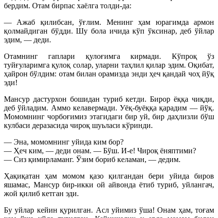
бердим. Отам бирпас хаёлга толди-да:
— Ажаб қилибсан, ўғлим. Менинг ҳам юрагимда армон
қолмайдиган бўдди. Шу бола ичида кўп ўксинар, деб ўйлар
эдим, — деди.
Отамнинг гаплари қулоғимга кирмади. Кўпроқ ўз
туйғуларимга қулоқ солар, уларни таҳлил қилар эдим. Оқибат,
ҳайрон бўлдим: отам билан орамизда энди ҳеч қандай чоҳ йўқ
эди!
Мансур дастурхон бошидан туриб кетди. Бирор ёққа чиқди,
деб ўйладим. Аммо келавермади. Уёқ-буёққа қарадим — йўқ.
Момомнинг чорбоғимиз этагидаги бир уй, бир даҳлизли бўш
кулбаси деразасида чироқ шуьласи кўринди.
— Эна, момомнинг уйида ким бор?
— Ҳеч ким, — деди онам. — Бўш. И-е! Чироқ ёняптими?
— Сиз қимирламанг. Ўзим бориб келаман, — дедим.
Ҳақиқатан ҳам момом қазо қилгандан бери уйида биров
яшамас, Мансур бир-икки ой айвонда ётиб туриб, уйлангач,
жой қилиб кетган эди.
Бу уйлар кейин қурилган. Асл уйимиз ўша! Онам ҳам, тоғам