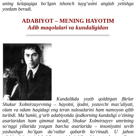
uning kelajagiga bo‘lgan ishonch tuyg‘usini anglab yetishga
yordam beradi.
ADABIYOT – MЕNING HAYOTIM
Adib maqolalari va kundaligidan
Kundalikda yozib qoldirgan fikrlar
Shukur Xolmirzayevning – hayotni, ijodni, yozuvchi mas’uliyati,
olam va odam haqidagi eng teran xulosalarini ham namoyon qilib
turibdi. Ma’lumki, g‘arb adabiyotida ijodkorning kundaligi o‘zining
asarlaridan ham qimmat turadi, Shukur Xolmirzayev umrining
so‘nggi yillarida yozgan barcha asarlarida – insoniyatni sevib
yashashga bo‘lgan da’vatlar qabarib ko‘rinadi. U jahon