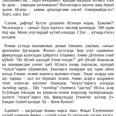
ташлаймиз ва… ёқиб юборамиз. Қандай ваҳший зотмиз! Ёки
бу арча… умридан розимикин? Инсонларга шунча завқ бериб
ҳалок бўлиш – ҳамма арчаларгаям насиб этавермайди-ку?
Хаёл, хаёл. Бас!
Салом, дафтар! Бугун душанба бўлиши керак. Ҳикоям?!
Чилонзорга – санъат ўқув юртига таклиф қилишди. 500 одам
бор эди. Мени улуғлардай кутиб олишди. Сўнг… кўчада ёлғиз
қолдим.
Роман устида ишлаяпман: роман ёзишни, умуман, санъат
яратишни ўргандим. Финал хусусида: Бир улуғ одамнинг
фавқулодда қазосидан ҳайратга тушамиз. Аммо дўппини олиб
қўйиб: “Не бўлиб шундай ўлим топди?” деб ўйлай бошласак
ва ошиқмасдан унинг ҳаёт йўлига назар ташласак, шундай
“нуқта”ларни кўрамизки, ўшаларга назардан шу одам айни
кунда ўлиши лозим эканига ақлимиз етади. Энди: асарда ҳам
шу тариқа – ҳол юз бериши лозим. Аммо асарга қаҳрамон
этиб олинган каснинг ўшандоқ “нуқта”ларига алоҳида
эътибор зарур… Шу “эътибор” ёзувчига “дастур” бўлса, асар
ўз-ўзидан ёзилади ва керакли-лозим воқеалар тасвирланади,
ҳалиги “нуқта”ларга ёш, фавқулодда ўткинчи ҳоллар ўз-
ўзидан тушиб қолади. Бу – буюк Қонун!
Адабиёт – ҳасратдан бошқа нарса эмас. Фақат Ёзувчининг
оддий одамдан фарқи – оддий одам ўз дардидан ҳасрат қилса,