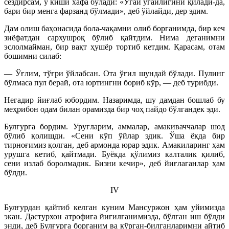
сездирсам, у киши хафа бўлади: «Ўгай ўгайлигини қилади-да,
бари бир менга фарзанд бўлмади», деб ўйлайди, дер эдим.
Дам олиш баҳонасида бола-чақамни олиб борганимда, бир кеч
зиёфатдан сархушроқ бўлиб қайтдим. Нима деганимни
эслолмайман, бир вақт ҳушёр тортиб кетдим. Қарасам, отам
бошимни силаб:
— Ўғлим, тўғри ўйлабсан. Ота ўғил шундай бўлади. Пулинг
бўлмаса пул берай, ота юртингни бориб кўр, — деб турибди.
Негадир йиғлаб юбордим. Назаримда, шу дамдан бошлаб бу
меҳрибон одам билан орамизда бир чоҳ пайдо бўлгандек эди.
Булғурга бордим. Уруғларим, аммалар, амакиваччалар шод
бўлиб қолишди. «Сени кўп ўйлар эдик. Ўша ёкда бир
тирноғимиз қолган, деб армонда юрар эдик. Амакиларинг ҳам
урушга кетиб, қайтмади. Буёкда қўлимиз калталик қилиб,
сени излаб боролмадик. Бизни кечир», деб йиғлаганлар ҳам
бўлди.
IV
Булғурдан қайтиб келган куним Мансуржон ҳам уйимизда
экан. Дастурхон атрофига йиғилганимизда, бўлган иш бўлди
энди, деб Булғурга борганим ва кўрган-билганларимни айтиб