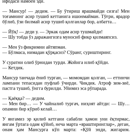
ифодаси намоён эди.
— Мансур! — дедим. — Бу ўтириш ярашмайди сизга! Мен
тоғамнинг асир тушиб кеттанига ишонмайман. Тўғри, ярадор
бўлиб, ўзи билмай асир тушиб қолганлар бор, албатта…
— Йўқ! — деди у. — Эркак одам асир тушмайди!
— Шу тобда ўз даражангизга муносиб фикр қилмаяпсиз.
— Мен ўз фикримни айтяпман.
— Бўлмаса, нимадан қўрқасиз? Сўранг, суриштиринг.
У суратни олиб ўрнидан турди. Жойига илиб қўйди.
— Кетдик.
Мансур танчада ёниб турган, — момомдан қолган, — еттинчи
лампани тепасидан пуфлаб ўчирди. Чикдик. Атроф зим-зиё,
пастга тушиб, ўнгга бурилди. Уйимиз эса рўпарада.
— Қаёққа? — дедим.
— Мен бир… — У чайналиб тургач, ниҳоят айтди: — Шу…
опамни бир кўриб келай…
У янгамиз эр қилиб кетгани сабабли ҳамон уни ёқтирмас,
янгам ўртага одам қўйиб, неча марта «яраштиринглар», деган,
онам ҳам Мансурга кўп марта: «Қўй энди, жигарим.