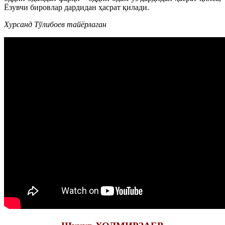
Ёзувчи бировлар дардидан ҳасрат қилади.
Хурсанд Тўлибоев тайёрлаган