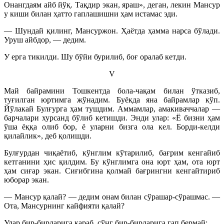
Онангдаям айб йўқ. Тақдир экан, яраш», деган, лекин Мансур
у киши билан ҳатто гаплашишни ҳам истамас эди.
— Шундай қилинг, Мансуржон. Ҳаётда ҳамма нарса бўлади.
Уруш айбдор, — дедим.
У ерга тикилди. Шу бўйи бурилиб, боғ оралаб кетди.
V
Май байрамини Тошкентда бола-чақам билан ўтказиб,
туғилган юртимга жўнадим. Буёкда яна байрамлар кўп.
Йўлакай Булғурга ҳам тушдим. Аммамлар, амакиваччалар —
барчалари хурсанд бўлиб кетишди. Энди улар: «Ё бизни ҳам
ўша ёққа олиб бор, ё уларни бизга ола кел. Борди-келди
қилайлик», деб қолишди.
Булғурдан чиқаётиб, кўнглим кўтарилиб, бағрим кенгайиб
кетганини ҳис қилдим. Бу кўнглимга она юрт ҳам, ота юрт
ҳам сиғар экан. Сиғибгина қолмай бағрингни кенгайтириб
юборар экан.
— Мансур қалай? — дедим онам билан сўрашар-сўрашмас. —
Ота, Мансурнинг кайфияти қалай?
Улар бир-бирларига қараб, сўнг бир-бирларига гап бермай: