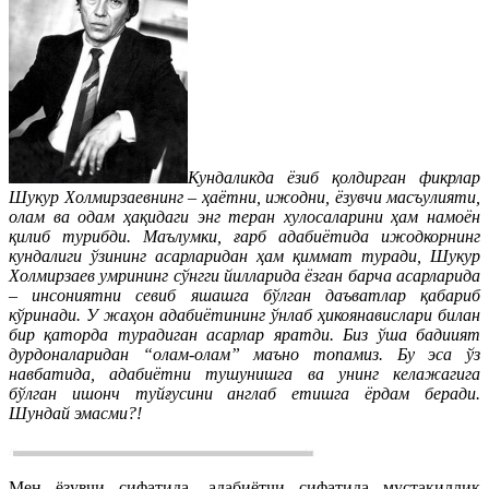
Кундаликда ёзиб қолдирган фикрлар
Шукур Холмирзаевнинг – ҳаётни, ижодни, ёзувчи масъулияти,
олам ва одам ҳақидаги энг теран хулосаларини ҳам намоён
қилиб турибди. Маълумки, ғарб адабиётида ижодкорнинг
кундалиги ўзининг асарларидан ҳам қиммат туради, Шукур
Холмирзаев умрининг сўнгги йилларида ёзган барча асарларида
– инсониятни севиб яшашга бўлган даъватлар қабариб
кўринади. У жаҳон адабиётининг ўнлаб ҳикоянавислари билан
бир қаторда турадиган асарлар яратди. Биз ўша бадиият
дурдоналаридан “олам-олам” маъно топамиз. Бу эса ўз
навбатида, адабиётни тушунишга ва унинг келажагига
бўлган ишонч туйғусини англаб етишга ёрдам беради.
Шундай эмасми?!
Мен ёзувчи сифатида, адабиётчи сифатида мустақиллик