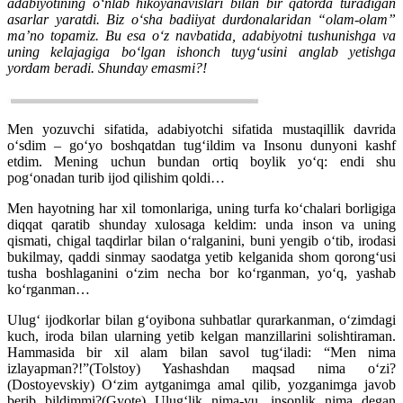
adabiyotining o‘nlab hikoyanavislari bilan bir qatorda turadigan
asarlar yaratdi. Biz o‘sha badiiyat durdonalaridan “olam-olam”
ma’no topamiz. Bu esa o‘z navbatida, adabiyotni tushunishga va
uning kelajagiga bo‘lgan ishonch tuyg‘usini anglab yetishga
yordam beradi. Shunday emasmi?!
Men yozuvchi sifatida, adabiyotchi sifatida mustaqillik davrida
o‘sdim – go‘yo boshqatdan tug‘ildim va Insonu dunyoni kashf
etdim. Mening uchun bundan ortiq boylik yo‘q: endi shu
pog‘onadan turib ijod qilishim qoldi…
Men hayotning har xil tomonlariga, uning turfa ko‘chalari borligiga
diqqat qaratib shunday xulosaga keldim: unda inson va uning
qismati, chigal taqdirlar bilan o‘ralganini, buni yengib o‘tib, irodasi
bukilmay, qaddi sinmay saodatga yetib kelganida shom qorong‘usi
tusha boshlaganini o‘zim necha bor ko‘rganman, yo‘q, yashab
ko‘rganman…
Ulug‘ ijodkorlar bilan g‘oyibona suhbatlar qurarkanman, o‘zimdagi
kuch, iroda bilan ularning yetib kelgan manzillarini solishtiraman.
Hammasida bir xil alam bilan savol tug‘iladi: “Men nima
izlayapman?!”(Tolstoy) Yashashdan maqsad nima o‘zi?
(Dostoyevskiy) O‘zim aytganimga amal qilib, yozganimga javob
berib bildimmi?(Gyote) Ulug‘lik nima-yu, insonlik nima degan