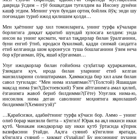
даврида ўсдим – гўё бошқатдан туғилдим ва Инсону дунёни
кашф этдим. Менинг учун бундан ортиқ бойлик йўқ: энди шу
поғонадан туриб ижод қилишим қолди…
Мен ҳаётнинг ҳар хил томонларига, унинг турфа кўчалари
борлигига диққат қаратиб шундай хулосага келдим: унда
инсон ва унинг қисмати, чигал тақдирлар билан ўралганини,
буни енгиб ўтиб, иродаси букилмай, қадди синмай саодатга
етиб келганида шом қоронғуси туша бошлаганини ўзим неча
бор кўрганман, йўқ, яшаб кўрганман…
Улуғ ижодкорлар билан ғойибона суҳбатлар қурарканман,
ўзимдаги куч, ирода билан уларнинг етиб келган
манзилларини солиштираман. Ҳаммасида бир хил алам билан
савол туғилади: “Мен нима излаяпман?!”(Толстой) Яшашдан
мақсад нима ўзи?(Достоевский) Ўзим айтганимга амал қилиб,
ёзганимга жавоб бериб билдимми?(Гёте) Улуғлик нима-ю,
инсонлик нима деган саволнинг моҳиятига яқинлашиб
билдимми?(Хемингуэй)”
…Қарабсизки, адабиётнинг турфа кўчаси бор. Аммо – унинг
олиб борар манзили битта – кўнгил! Юрак ва ақл иккиси икки
қутб. Чинакам ижодкорлар шу икки қутб ўртасида кўприк
вазифасини ўтайди. Ақлга суяниб кўнгилни яратади,
кўнгилга суяниб – ҳикмат сўзлайди! Бу инсоннинг руҳини