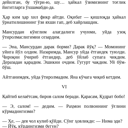
дейилган, бу тўғри-ю, шу… ҳайкал ўзимизнинг тоғлик
йигитларга ўхшамабди-да.
Ҳар ким ҳар хил фикр айтди. Оқибат — қишлоқда ҳайкал
ўрнатилишининг ўзи яхши гап, деб хайрлашдик.
Мансурдан кўнглим алағдалиги учунми, уйда узоқ
ўтиролмаслигимни сезардим.
— Эна, Мансурдан дарак борми? Дарак йўқ? — Момонинг
уйига йўл олдим. Назаримда, Мансур уйда ётгандек туюлди.
Чироқни ўчириб ётгандир, деб ўйлаб супага чикдим.
Деразадан қарадим. Эшикни очдим. Гугурт чакдим. Уй бўм-
бўш.
Айтганимдек, уйда ўтиролмадим. Яна кўчага чиқиб кетдим.
VI
Қайтиб келаётсам, биров салом беради. Қарасам, Қудрат бобо!
— Э, салом! — дедим. — Раҳмон полвоннинг ўғлини
кўрмадингизми?
— Ҳе, — дея чол кулиб қўйди. Сўнг ҳовликди: — Нима эди?
— Йўқ, кўрдингизми бугун?