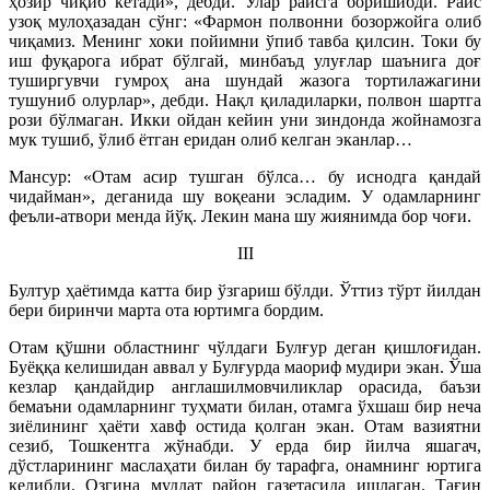
ҳозир чиқиб кетади», дебди. Улар раисга боришибди. Раис
узоқ мулоҳазадан сўнг: «Фармон полвонни бозоржойга олиб
чиқамиз. Менинг хоки пойимни ўпиб тавба қилсин. Токи бу
иш фуқарога ибрат бўлгай, минбаъд улуғлар шаънига доғ
туширгувчи гумроҳ ана шундай жазога тортилажагини
тушуниб олурлар», дебди. Нақл қиладиларки, полвон шартга
рози бўлмаган. Икки ойдан кейин уни зиндонда жойнамозга
мук тушиб, ўлиб ётган еридан олиб келган эканлар…
Мансур: «Отам асир тушган бўлса… бу иснодга қандай
чидайман», деганида шу воқеани эсладим. У одамларнинг
феъли-атвори менда йўқ. Лекин мана шу жиянимда бор чоғи.
III
Бултур ҳаётимда катта бир ўзгариш бўлди. Ўттиз тўрт йилдан
бери биринчи марта ота юртимга бордим.
Отам қўшни областнинг чўлдаги Булғур деган қишлоғидан.
Буёққа келишидан аввал у Булғурда маориф мудири экан. Ўша
кезлар қандайдир англашилмовчиликлар орасида, баъзи
бемаъни одамларнинг туҳмати билан, отамга ўхшаш бир неча
зиёлининг ҳаёти хавф остида қолган экан. Отам вазиятни
сезиб, Тошкентга жўнабди. У ерда бир йилча яшагач,
дўстларининг маслаҳати билан бу тарафга, онамнинг юртига
келибди. Озгина муддат район газетасида ишлаган. Тағин