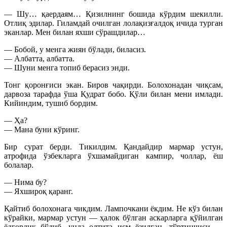
— Шу… қаердаям… Қизилнинг бошида кўрдим шекилли.
Отлиқ эдилар. Гиламдай очилган лолақизғалдоқ ичида турган
эканлар. Мен билан яхши сўрашдилар…
— Бобой, у менга жиян бўлади, биласиз.
— Албатта, албатта.
— Шуни менга топиб берасиз энди.
Тонг қоронғиси экан. Биров чақирди. Болохонадан чиқсам,
дарвоза тарафда ўша Қудрат бобо. Қўли билан мени имлади.
Кийиндим, тушиб бордим.
— Ҳа?
— Мана буни кўринг.
Бир сурат берди. Тикилдим. Қандайдир мармар устун,
атрофида ўзбекларга ўхшамайдиган кампир, чоллар, ёш
болалар.
— Нима бу?
— Яхшироқ қаранг.
Қайтиб болохонага чикдим. Лампочкани ёкдим. Не кўз билан
кўрайки, мармар устун — ҳалок бўлган аскарларга қўйилган
ёдгорлик бўлиб, унда олтита исм ёзилган, тўртинчиси —