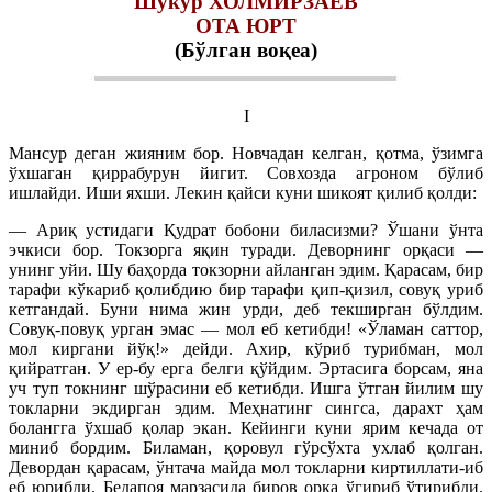
Шукур ХОЛМИРЗАЕВ
ОТА ЮРТ
(Бўлган воқеа)
I
Мансур деган жияним бор. Новчадан келган, қотма, ўзимга
ўхшаган қиррабурун йигит. Совхозда агроном бўлиб
ишлайди. Иши яхши. Лекин қайси куни шикоят қилиб қолди:
— Ариқ устидаги Қудрат бобони биласизми? Ўшани ўнта
эчкиси бор. Токзорга яқин туради. Деворнинг орқаси —
унинг уйи. Шу баҳорда токзорни айланган эдим. Қарасам, бир
тарафи кўкариб қолибдию бир тарафи қип-қизил, совуқ уриб
кетгандай. Буни нима жин урди, деб текширган бўлдим.
Совуқ-повуқ урган эмас — мол еб кетибди! «Ўламан саттор,
мол киргани йўқ!» дейди. Ахир, кўриб турибман, мол
қийратган. У ер-бу ерга белги қўйдим. Эртасига борсам, яна
уч туп токнинг шўрасини еб кетибди. Ишга ўтган йилим шу
токларни экдирган эдим. Меҳнатинг сингса, дарахт ҳам
болангга ўхшаб қолар экан. Кейинги куни ярим кечада от
миниб бордим. Биламан, қоровул гўрсўхта ухлаб қолган.
Девордан қарасам, ўнтача майда мол токларни киртиллати-иб
еб юрибди. Бедапоя марзасида биров орқа ўгириб ўтирибди.