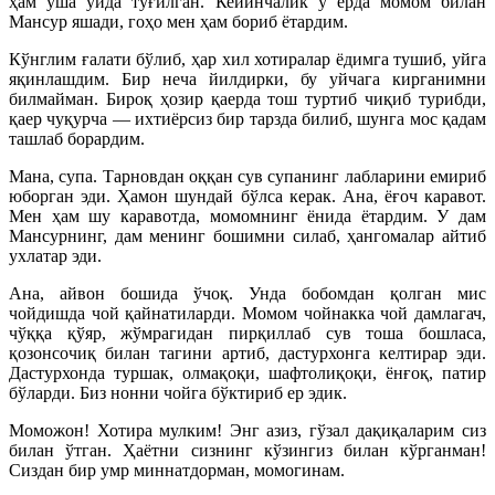
ҳам ўша уйда туғилган. Кейинчалик у ерда момом билан
Мансур яшади, гоҳо мен ҳам бориб ётардим.
Кўнглим ғалати бўлиб, ҳар хил хотиралар ёдимга тушиб, уйга
яқинлашдим. Бир неча йилдирки, бу уйчага кирганимни
билмайман. Бироқ ҳозир қаерда тош туртиб чиқиб турибди,
қаер чуқурча — ихтиёрсиз бир тарзда билиб, шунга мос қадам
ташлаб борардим.
Мана, супа. Тарновдан оққан сув супанинг лабларини емириб
юборган эди. Ҳамон шундай бўлса керак. Ана, ёғоч каравот.
Мен ҳам шу каравотда, момомнинг ёнида ётардим. У дам
Мансурнинг, дам менинг бошимни силаб, ҳангомалар айтиб
ухлатар эди.
Ана, айвон бошида ўчоқ. Унда бобомдан қолган мис
чойдишда чой қайнатиларди. Момом чойнакка чой дамлагач,
чўққа қўяр, жўмрагидан пирқиллаб сув тоша бошласа,
қозонсочиқ билан тагини артиб, дастурхонга келтирар эди.
Дастурхонда туршак, олмақоқи, шафтолиқоқи, ёнғоқ, патир
бўларди. Биз нонни чойга бўктириб ер эдик.
Моможон! Хотира мулким! Энг азиз, гўзал дақиқаларим сиз
билан ўтган. Ҳаётни сизнинг кўзингиз билан кўрганман!
Сиздан бир умр миннатдорман, момогинам.