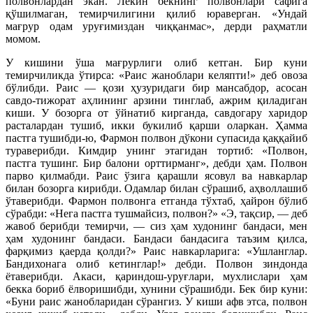
полвонлардан экан. Лекин бекнинг полвонлари сафига
қўшилмаган, темирчилигини қилиб юраверган. «Ундай
мағрур одам уруғимиздан чиққанмас», дерди раҳматли
момом.
У кишини ўша мағрурлиги олиб кетган. Бир куни
темирчиликда ўтирса: «Раис жаноблари келяпти!» деб овоза
бўлибди. Раис — қози ҳузуридаги бир мансабдор, асосан
савдо-тижорат аҳлининг арзини тинглаб, ажрим қиладиган
киши. У бозорга от ўйнатиб кирганда, савдогару харидор
расталардан тушиб, икки букилиб қарши оларкан. Ҳамма
пастга тушибди-ю, Фармон полвон дўкони супасида қаққайиб
тураверибди. Кимдир унинг этагидан тортиб: «Полвон,
пастга тушинг. Бир балони орттирманг», дебди ҳам. Полвон
парво қилмабди. Раис ўзига қарашли ясовул ва навкарлар
билан бозорга кирибди. Одамлар билан сўрашиб, аҳволлашиб
ўтаверибди. Фармон полвонга етганда тўхтаб, ҳайрон бўлиб
сўрабди: «Нега пастга тушмайсиз, полвон?» «Э, тақсир, — деб
жавоб берибди темирчи, — сиз ҳам худонинг бандаси, мен
ҳам худонинг бандаси. Бандаси бандасига таъзим қилса,
фарқимиз қаерда қолди?» Раис навкарларига: «Ушланглар.
Бандихонага олиб кетинглар!» дебди. Полвон зиндонда
ётаверибди. Акаси, қариндош-уруғлари, мухлислари ҳам
бекка бориб ёлворишибди, хунини сўрашибди. Бек бир куни:
«Буни раис жанобларидан сўрангиз. У киши афв этса, полвон