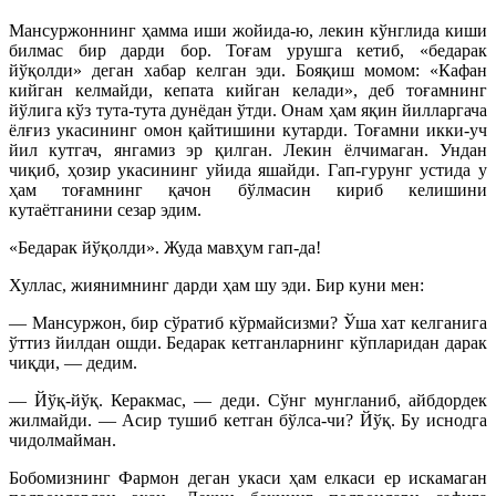
Мансуржоннинг ҳамма иши жойида-ю, лекин кўнглида киши
билмас бир дарди бор. Тоғам урушга кетиб, «бедарак
йўқолди» деган хабар келган эди. Бояқиш момом: «Кафан
кийган келмайди, кепата кийган келади», деб тоғамнинг
йўлига кўз тута-тута дунёдан ўтди. Онам ҳам яқин йилларгача
ёлғиз укасининг омон қайтишини кутарди. Тоғамни икки-уч
йил кутгач, янгамиз эр қилган. Лекин ёлчимаган. Ундан
чиқиб, ҳозир укасининг уйида яшайди. Гап-гурунг устида у
ҳам тоғамнинг қачон бўлмасин кириб келишини
кутаётганини сезар эдим.
«Бедарак йўқолди». Жуда мавҳум гап-да!
Хуллас, жиянимнинг дарди ҳам шу эди. Бир куни мен:
— Мансуржон, бир сўратиб кўрмайсизми? Ўша хат келганига
ўттиз йилдан ошди. Бедарак кетганларнинг кўпларидан дарак
чиқди, — дедим.
— Йўқ-йўқ. Керакмас, — деди. Сўнг мунгланиб, айбдордек
жилмайди. — Асир тушиб кетган бўлса-чи? Йўқ. Бу иснодга
чидолмайман.
Бобомизнинг Фармон деган укаси ҳам елкаси ер искамаган