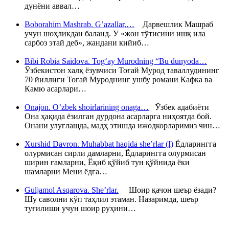
дунёни аввал…
Boborahim Mashrab. G’azallar,…
Дарвешлик Машраб
учун шоҳликдан баланд. У «жон тўтисини ишқ ила
сарбоз этай деб», жандани кийиб…
Bibi Robia Saidova. Tog‘ay Murodning “Bu dunyoda…
Ўзбекистон халқ ёзувчиси Тоғай Мурод таваллудининг
70 йиллиги Тоғай Муроднинг ушбу романи Кафка ва
Камю асарлари…
Onajon. O’zbek shoirlarining onaga…
Ўзбек адабиёти
Она ҳақида ёзилган дурдона асарларга ниҳоятда бой.
Онани улуғлашда, мадҳ этишда ижодкорларимиз чин…
Xurshid Davron. Muhabbat haqida she’rlar (I)
Ёдларингга
олурмисан сирли дамларни, Ёдларингга олурмисан
ширин ғамларни, Ёқиб қўйиб тун қўйнида ёки
шамларни Мени ёдга…
Guljamol Asqarova. She’rlar.
Шоир қачон шеър ёзади?
Шу саволни кўп таҳлил этаман. Назаримда, шеър
туғилиши учун шоир руҳини…