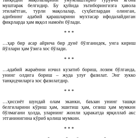
муштарак белгидир. Бу қуйида эътиборингизга ҳавола
этилаётган, турли мақолалар, суҳбатлардан олинган,
адибнинг адабий қарашларини мухтасар ифодалайдиган
фикрларда ҳам яққол намоён бўлади.
* * *
…ҳар бир асар айрича бир дунё бўлганидек, унга кириш
йўллари ҳам ўзига хос бўлади.
* * *
…адабий жараённи изчил кузатиб бориш, лозим бўлганда,
унинг олдига бориш – жуда улуғ фазилат. Энг зукко
танқидчиларга хос фазилатдир.
* * *
…ҳиссиёт шундай олам эканки, баъзан унинг ташқи
белгиларини кўриш ҳам, эшитиш ҳам, сезиш ҳам мумкин
бўлмагани ҳолда, уларнинг жонли ҳаракатда ярқиллаб акс
этганинигина кўриб қолиш мумкин.
* * *