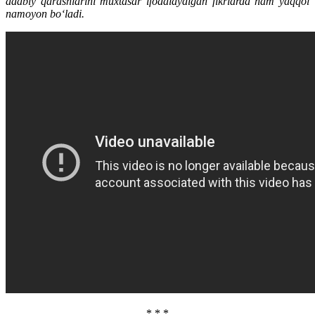
adabiy qarashlarini muxtasar ifodalaydigan fikrlarda ham yaqqol
namoyon bo‘ladi.
* * *