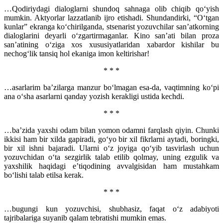
…Qodiriydagi dialoglarni shundoq sahnaga olib chiqib qo‘yish
mumkin. Aktyorlar lazzatlanib ijro etishadi. Shundandirki, “O‘tgan
kunlar” ekranga ko‘chirilganda, stsenarist yozuvchilar san’atkorning
dialoglarini deyarli o‘zgartirmaganlar. Kino san’ati bilan proza
san’atining o‘ziga xos xususiyatlaridan xabardor kishilar bu
nechog‘lik tansiq hol ekaniga imon keltirishar!
* * *
…asarlarim ba’zilarga manzur bo‘lmagan esa-da, vaqtimning ko‘pi
ana o‘sha asarlarni qanday yozish kerakligi ustida kechdi.
* * *
…ba’zida yaxshi odam bilan yomon odamni farqlash qiyin. Chunki
ikkisi ham bir xilda gapiradi, go‘yo bir xil fikrlarni aytadi, boringki,
bir xil ishni bajaradi. Ularni o‘z joyiga qo‘yib tasvirlash uchun
yozuvchidan o‘ta sezgirlik talab etilib qolmay, uning ezgulik va
yaxshilik haqidagi e’tiqodining avvalgisidan ham mustahkam
bo‘lishi talab etilsa kerak.
* * *
…bugungi kun yozuvchisi, shubhasiz, faqat o‘z adabiyoti
tajribalariga suyanib qalam tebratishi mumkin emas.