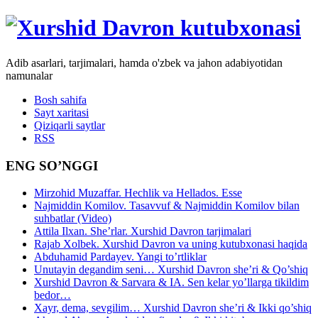
Adib asarlari, tarjimalari, hamda o'zbek va jahon adabiyotidan
namunalar
Bosh sahifa
Sayt xaritasi
Qiziqarli saytlar
RSS
ENG SO’NGGI
Mirzohid Muzaffar. Hechlik va Hellados. Esse
Najmiddin Komilov. Tasavvuf & Najmiddin Komilov bilan
suhbatlar (Video)
Attila Ilxan. She’rlar. Xurshid Davron tarjimalari
Rajab Xolbek. Xurshid Davron va uning kutubxonasi haqida
Abduhamid Pardayev. Yangi to’rtliklar
Unutayin degandim seni… Xurshid Davron she’ri & Qo’shiq
Xurshid Davron & Sarvara & IA. Sen kelar yo’llarga tikildim
bedor…
Xayr, dema, sevgilim… Xurshid Davron she’ri & Ikki qo’shiq