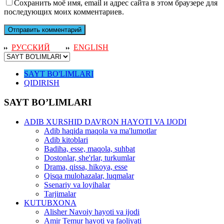
Сохранить моё имя, email и адрес сайта в этом браузере для
последующих моих комментариев.
РУССКИЙ
ENGLISH
SAYT BO'LIMLARI
QIDIRISH
SAYT BO’LIMLARI
ADIB XURSHID DAVRON HAYOTI VA IJODI
Adib haqida maqola va ma'lumotlar
Adib kitoblari
Badiha, esse, maqola, suhbat
Dostonlar, she'rlar, turkumlar
Drama, qissa, hikoya, esse
Qisqa mulohazalar, luqmalar
Ssenariy va loyihalar
Tarjimalar
KUTUBXONA
Alisher Navoiy hayoti va ijodi
Amir Temur hayoti va faoliyati