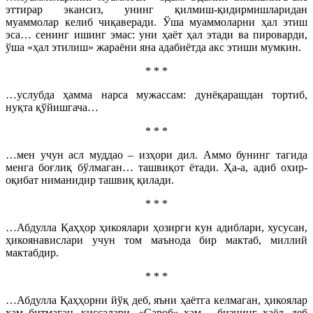
эттирар экансиз, унинг қилмиш-қидирмишларидан
муаммолар келиб чиқаверади. Ўша муаммоларни ҳал этиш
эса… сенинг ишинг эмас: уни ҳаёт ҳал этади ва пироварди,
ўша «ҳал этилиш» жараёни яна адабиётда акс этиши мумкин.
* * *
…услубда ҳамма нарса мужассам: дунёқарашдан тортиб,
нуқта қўйишгача…
* * *
…мен учун асл муддао – изҳори дил. Аммо бунинг тагида
менга боғлиқ бўлмаган… ташвиқот ётади. Ҳа-а, адиб охир-
оқибат ниманидир ташвиқ қилади.
* * *
…Абдулла Қаҳҳор ҳикоялари ҳозирги кун адиблари, хусусан,
ҳикоянавислари учун том маънода бир мактаб, миллий
мактабдир.
* * *
…Абдулла Қаҳҳорни йўқ деб, яъни ҳаётга келмаган, ҳикоялар
ҳам битмаган, қиссалари, «Сароб» ҳам – бизнинг хаёл, деб