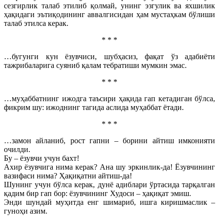
сезгирлик талаб этилиб қолмай, унинг эзгулик ва яхшилик
ҳақидаги эътиқодининг аввалгисидан ҳам мустаҳкам бўлиши
талаб этилса керак.
* * *
…бугунги кун ёзувчиси, шубҳасиз, фақат ўз адабиёти
тажрибаларига суяниб қалам тебратиши мумкин эмас.
* * *
…муҳаббатнинг ижодга таъсири ҳақида гап кетадиган бўлса,
фикрим шу: ижоднинг тагида аслида муҳаббат ётади.
* * *
…замон айланиб, рост гапни – борини айтиш имконияти
очилди.
Бу – ёзувчи учун бахт!
Ахир ёзувчига нима керак? Ана шу эркинлик-да! Ёзувчининг
вазифаси нима? Ҳақиқатни айтиш-да!
Шунинг учун бўлса керак, дунё адиблари ўртасида тарқалган
қадим бир гап бор: ёзувчининг Худоси – ҳақиқат эмиш.
Энди шундай муҳитда енг шимариб, ишга киришмаслик –
гуноҳи азим.