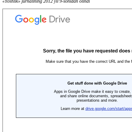
«Yoshlik» jurnalining 2012 yil 9-sonidan olindi