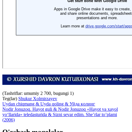
(Tashriflar: umumiy 2 700, bugungi 1)
Teg(lar)
Shukur Xolmirzayev
Uydan chiqmang & Uyda qoling & Уйда қолинг
Nodir Jonuzoq. Hayot guli & Nodir Jonuzoq «Hayot va xayol
yo‘llarida» teledasturida & Sizni sevar edim. She’rlar to’plami
(2006)