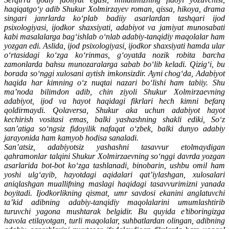
haqiqatgo‘y adib Shukur Xolmirzayev roman, qissa, hikoya, drama
singari janrlarda ko‘plab badiiy asarlardan tashqari ijod
psixologiyasi, ijodkor shaxsiyati, adabiyot va jamiyat munosabati
kabi masalalarga bag‘ishlab o‘nlab adabiy-tanqidiy maqolalar ham
yozgan edi. Aslida, ijod psixologiyasi, ijodkor shaxsiyati hamda ular
o‘rtasidagi ko‘zga ko‘rinmas, g‘oyatda nozik robita barcha
zamonlarda bahsu munozaralarga sabab bo‘lib keladi. Qizig‘i, bu
borada so‘nggi xulosani aytish imkonsizdir. Ayni chog‘da, Adabiyot
haqida har kimning o‘z nuqtai nazari bo‘lishi ham tabiiy. Shu
ma’noda bilimdon adib, chin ziyoli Shukur Xolmirzaevning
adabiyot, ijod va hayot haqidagi fikrlari hech kimni befarq
qoldirmaydi. Qolaversa, Shukur aka uchun adabiyot hayot
kechirish vositasi emas, balki yashashning shakli ediki, So‘z
san’atiga so‘ngsiz fidoyilik nafaqat o‘zbek, balki dunyo adabiy
jarayonida ham kamyob hodisa sanaladi.
San’atsiz, adabiyotsiz yashashni tasavvur etolmaydigan
qahramonlar talqini Shukur Xolmirzaevning so‘nggi davrda yozgan
asarlarida bot-bot ko‘zga tashlanadi, binobarin, ushbu omil ham
yoshi ulg‘ayib, hayotdagi aqidalari qat’iylashgan, xulosalari
aniqlashgan muallifning maslagi haqidagi tasavvurimizni yanada
boyitadi. Ijodkorlikning qismat, umr savdosi ekanini anglatuvchi
ta’kid adibning adabiy-tanqidiy maqolalarini umumlashtirib
turuvchi yagona mushtarak belgidir. Bu quyida e’tiboringizga
havola etilayotgan, turli maqolalar, suhbatlardan olingan, adibning