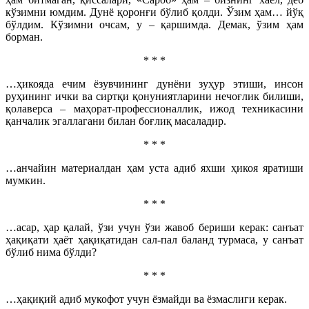
кўзимни юмдим. Дунё қоронғи бўлиб қолди. Ўзим ҳам… йўқ
бўлдим. Кўзимни очсам, у – қаршимда. Демак, ўзим ҳам
борман.
* * *
…ҳикояда ечим ёзувчининг дунёни зуҳур этиши, инсон
руҳининг ички ва сиртқи қонуниятларини нечоғлик билиши,
қолаверса – маҳорат-профессионаллик, ижод техникасини
қанчалик эгаллагани билан боғлиқ масаладир.
* * *
…анчайин материалдан ҳам уста адиб яхши ҳикоя яратиши
мумкин.
* * *
…асар, ҳар қалай, ўзи учун ўзи жавоб бериши керак: санъат
ҳақиқати ҳаёт ҳақиқатидан сал-пал баланд турмаса, у санъат
бўлиб нима бўлди?
* * *
…ҳақиқий адиб мукофот учун ёзмайди ва ёзмаслиги керак.