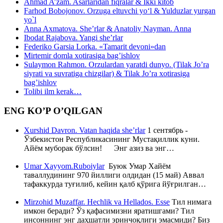
Ahmad A’zam. Asarlaridan fiqralar & Ikki kitob
Farhod Bobojonov. Orzuga eltuvchi yo‘l & Yulduzlar yurgan
yo`l
Anna Axmatova. She’rlar & Anatoliy Nayman. Anna
Ibodat Rajabova. Yangi she’rlar
Federiko Garsia Lorka. «Tamarit devoni»dan
Mirtemir domla xotirasiga bag’ishlov
Sulaymon Rahmon. Orzulardan yaratdi dunyo. (Tilak Jo’ra
siyrati va suvratiga chizgilar) & Tilak Jo’ra xotirasiga
bag’ishlov
Tolibi ilm kerak…
ENG KO’P O’QILGAN
Xurshid Davron. Vatan haqida she’rlar
1 сентябрь -
Ўзбекистон Республикасининг Мустақиллик куни.
Айём муборак бўлсин! Энг азиз ва энг…
Umar Xayyom.Ruboiylar
Буюк Умар Хайём
таваллудининг 970 йиллиги олдидан (15 май) Аввал
тафаккурда туғилиб, кейин қалб қўрига йўғрилган…
Mirzohid Muzaffar. Hechlik va Hellados. Esse
Тил нимага
имкон беради? Ўз қафасимизни яратишгами? Тил
инсоннинг энг даҳшатли эринчоқлиги эмасмиди? Биз