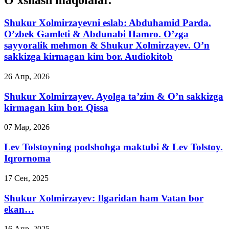
O'xshash maqolalar.
Shukur Xolmirzayevni eslab: Abduhamid Parda.
O’zbek Gamleti & Abdunabi Hamro. O’zga
sayyoralik mehmon & Shukur Xolmirzayev. O’n
sakkizga kirmagan kim bor. Audiokitob
26 Апр, 2026
Shukur Xolmirzayev. Ayolga ta’zim & O’n sakkizga
kirmagan kim bor. Qissa
07 Мар, 2026
Lev Tolstoyning podshohga maktubi & Lev Tolstoy.
Iqrornoma
17 Сен, 2025
Shukur Xolmirzayev: Ilgaridan ham Vatan bor
ekan…
16 Апр, 2025