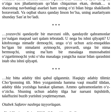
o‘ziga xos jihatlarniyam qo‘ldan chiqazmas ekan, demak… u
shaxsning navbatdagi asarlari ham uning o‘zi bilan birga shakllanib
boraveradi. Va oqibat shaxs qanday Inson bo‘lsa, uning asarlariyam
shunday San’at bo‘ladi.
* * *
…yozuvchi qandaydir bir mavzuni olib, qandaydir qahramonlar
yo‘nalgan maqsad sari qalam tebratadi. U nega bu ishni qilyapti? U
kitobxonga nimadir demoqchi, unga o‘zi uchun aziz-muqaddas
bo‘lgan bir nimalarni aytmoqchi, pirovardi, unga bir nima
bermoqchi, uning ma’lum bir masalaga munosabatini
o‘zgartirmoqchi yoki o‘sha masalaga yangicha nazar bilan qarashini
istab shu ishni qilyapti.
* * *
…biz bitta adabiy tilni qabul qilganmiz. Haqiqiy adabiy tilimiz
Cho‘lponning tili. Men yozganimda hamma vaqt muallif tilidan,
adabiy tilda yozishga harakat qilaman. Ammo qahramonlarim o‘z-
o‘zicha. Shuning uchun adabiy tilga har narsani tiqishtirib,
talaffuzini buzib yurishni yoqtirmayman.
Otabek Safarov nashrga tayyorlagan.