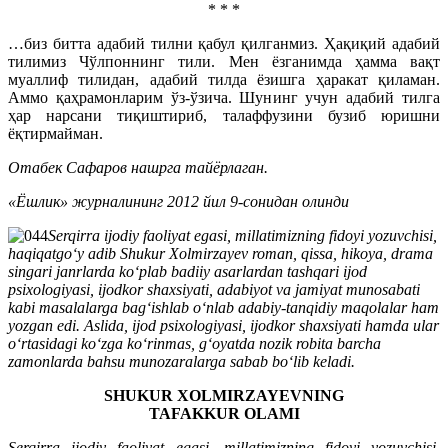
* * *
…биз битта адабий тилни қабул қилганмиз. Ҳақиқий адабий
тилимиз Чўлпоннинг тили. Мен ёзганимда ҳамма вақт
муаллиф тилидан, адабий тилда ёзишга ҳаракат қиламан.
Аммо қаҳрамонларим ўз-ўзича. Шунинг учун адабий тилга
ҳар нарсани тиқиштириб, талаффузини бузиб юришни
ёқтирмайман.
Отабек Сафаров нашрга тайёрлаган.
«Ёшлик» журналининг 2012 йил 9-сонидан олинди
Serqirra ijodiy faoliyat egasi, millatimizning fidoyi yozuvchisi,
haqiqatgo‘y adib Shukur Xolmirzayev roman, qissa, hikoya, drama
singari janrlarda ko‘plab badiiy asarlardan tashqari ijod
psixologiyasi, ijodkor shaxsiyati, adabiyot va jamiyat munosabati
kabi masalalarga bag‘ishlab o‘nlab adabiy-tanqidiy maqolalar ham
yozgan edi. Aslida, ijod psixologiyasi, ijodkor shaxsiyati hamda ular
o‘rtasidagi ko‘zga ko‘rinmas, g‘oyatda nozik robita barcha
zamonlarda bahsu munozaralarga sabab bo‘lib keladi.
SHUKUR XOLMIRZAYEVNING
TAFAKKUR OLAMI
Serqirra ijodiy faoliyat egasi, millatimizning fidoyi yozuvchisi,