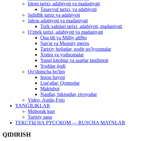
Islom tarixi, adabiyoti va madaniyati
Tasavvuf tarixi, va adabiyoti
Jadidlik tarixi va adabiyoti
Jahon adabiyoti va madaniyati
Turk xalqlari tarixi, adabiyoti, madaniyati
O'zbek tarixi, adabiyoti va madaniyati
Ona tili va Milliy alifbo
San'at va Musiqiy meros
Tarixiy hujjatlar, nodir qo'lyozmalar
Xotira va yodnomalar
Yangi kitoblar va asarlar taqdimoti
Yoshlar ijodi
Qo'shimcha bo'lim
Inson hayoti
Lug'atlar, Qomuslar
Maktubot
Naqllar, hikmatlar, rivoyatlar
Video, Audio,Foto
YANGILIKLAR
Muborak kun
Tarixiy sana
ТЕКСТЫ НА РУССКОМ — RUSCHA MATNLAR
QIDIRISH