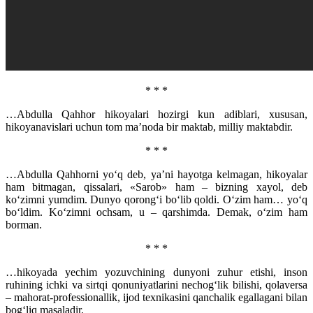
* * *
…Abdulla Qahhor hikoyalari hozirgi kun adiblari, xususan,
hikoyanavislari uchun tom ma’noda bir maktab, milliy maktabdir.
* * *
…Abdulla Qahhorni yo‘q deb, ya’ni hayotga kelmagan, hikoyalar
ham bitmagan, qissalari, «Sarob» ham – bizning xayol, deb
ko‘zimni yumdim. Dunyo qorong‘i bo‘lib qoldi. O‘zim ham… yo‘q
bo‘ldim. Ko‘zimni ochsam, u – qarshimda. Demak, o‘zim ham
borman.
* * *
…hikoyada yechim yozuvchining dunyoni zuhur etishi, inson
ruhining ichki va sirtqi qonuniyatlarini nechog‘lik bilishi, qolaversa
– mahorat-professionallik, ijod texnikasini qanchalik egallagani bilan
bog‘liq masaladir.