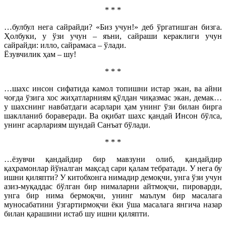
* * *
…булбул нега сайрайди? «Биз учун!» деб ўргатишган бизга.
Ҳолбуки, у ўзи учун – яъни, сайраши кераклиги учун
сайрайди: илло, сайрамаса – ўлади.
Ёзувчилик ҳам – шу!
* * *
…шахс инсон сифатида камол топишни истар экан, ва айни
чоғда ўзига хос жиҳатларниям қўлдан чиқазмас экан, демак…
у шахснинг навбатдаги асарлари ҳам унинг ўзи билан бирга
шаклланиб бораверади. Ва оқибат шахс қандай Инсон бўлса,
унинг асарлариям шундай Санъат бўлади.
* * *
…ёзувчи қандайдир бир мавзуни олиб, қандайдир
қаҳрамонлар йўналган мақсад сари қалам тебратади. У нега бу
ишни қиляпти? У китобхонга нимадир демоқчи, унга ўзи учун
азиз-муқаддас бўлган бир нималарни айтмоқчи, пироварди,
унга бир нима бермоқчи, унинг маълум бир масалага
муносабатини ўзгартирмоқчи ёки ўша масалага янгича назар
билан қарашини истаб шу ишни қиляпти.