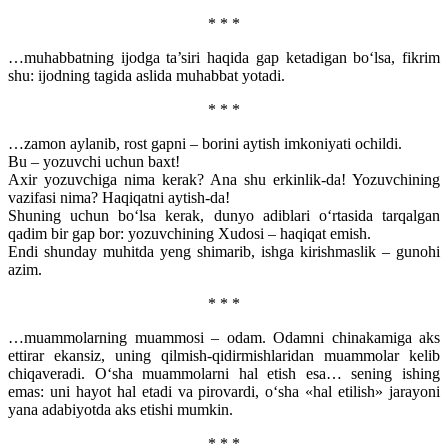
* * *
…muhabbatning ijodga ta’siri haqida gap ketadigan bo‘lsa, fikrim
shu: ijodning tagida aslida muhabbat yotadi.
* * *
…zamon aylanib, rost gapni – borini aytish imkoniyati ochildi.
Bu – yozuvchi uchun baxt!
Axir yozuvchiga nima kerak? Ana shu erkinlik-da! Yozuvchining
vazifasi nima? Haqiqatni aytish-da!
Shuning uchun bo‘lsa kerak, dunyo adiblari o‘rtasida tarqalgan
qadim bir gap bor: yozuvchining Xudosi – haqiqat emish.
Endi shunday muhitda yeng shimarib, ishga kirishmaslik – gunohi
azim.
* * *
…muammolarning muammosi – odam. Odamni chinakamiga aks
ettirar ekansiz, uning qilmish-qidirmishlaridan muammolar kelib
chiqaveradi. O‘sha muammolarni hal etish esa… sening ishing
emas: uni hayot hal etadi va pirovardi, o‘sha «hal etilish» jarayoni
yana adabiyotda aks etishi mumkin.
* * *