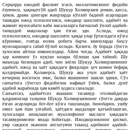
Серқирра ижодий фаолият эгаси, миллатимизнинг фидойи
ёзувчиси, ҳақиқатгўй адиб Шукур Холмирзаев роман, қисса,
ҳикоя, драма цингари жанрларда кўплаб бадиий асарлардан
ташқари ижод психологияси, ижодкор шахсияти, адабиёт ва
жамият муносабати каби масалаларга бағишлаб ўнлаб адабий-
танқидий мақолалар ҳам ёзган эди. Аслида, ижод
психологияси, ижодкор шахсияти ҳамда улар ўртасидаги кўзга
кўринмас, ғоятда нозик робита барча замонларда баҳсу
мунозараларга сабаб бўлиб келади. Қизиғи, бу борада сўнгги
хулосани айтиш имконсиздир. Айни чоғда, Адабиёт ҳақида
ҳар кимнинг ўз нуқтаи назари бўлиши ҳам табиий. Шу
маънода билимдон адиб, чин зиёли Шукур Холмирзаевнинг
адабиёт, ижод ва ҳаёт ҳақидаги фикрлари ҳеч кимни бефарқ
қолдирмайди. Қолаверса, Шукур ака учун адабиёт ҳаёт
кечириш воситаси эмас, балки яшашнинг шакли эдики, Сўз
санъатига сўнгсиз фидойилик нафақат ўзбек, балки дунё
адабий жараёнида ҳам камёб ҳодиса саналади.
Санъатсиз, адабиётсиз яшашни тасаввур этолмайдиган
қаҳрамонлар талқини Шукур Холмирзаевнинг сўнгги даврда
ёзган асарларида бот-бот кўзга ташланади, бинобарин, ушбу
омил ҳам ёши улғайиб, ҳаётдаги ақидалари қатъийлашган,
хулосалари аниқлашган муаллифнинг маслаги ҳақидаги
тасаввуримизни янада бойитади. Ижодкорликнинг қисмат,
умр савдоси эканини англатувчи таъкид адибнинг адабий-
танқидий мақолаларини умумлаштириб турувчи ягона