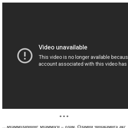
* * *
…муаммоларнинг муаммоси – одам. Одамни чинакамига акс