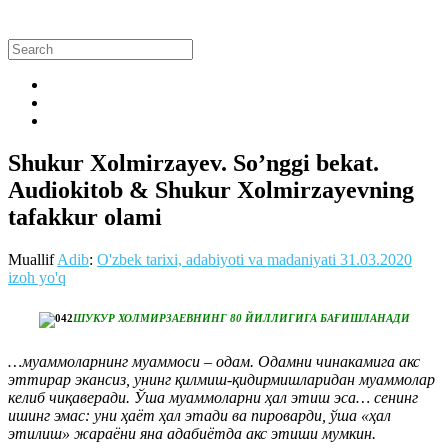
Shukur Xolmirzayev. So’nggi bekat.
Audiokitob & Shukur Xolmirzayevning
tafakkur olami
Muallif
Adib
:
O'zbek tarixi, adabiyoti va madaniyati
31.03.2020
izoh yo'q
ШУКУР ХОЛМИРЗАЕВНИНГ 80 ЙИЛЛИГИГА БАҒИШЛАНАДИ
…муаммоларнинг муаммоси – одам. Одамни чинакамига акс
эттирар экансиз, унинг қилмиш-қидирмишларидан муаммолар
келиб чиқаверади. Ўша муаммоларни ҳал этиш эса… сенинг
ишинг эмас: уни ҳаёт ҳал этади ва пироварди, ўша «ҳал
этилиш» жараёни яна адабиётда акс этиши мумкин.