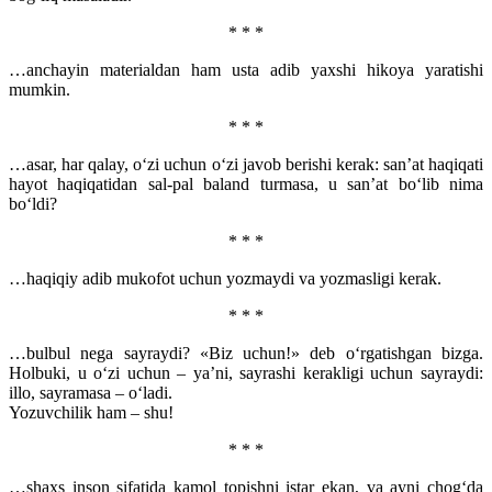
* * *
…anchayin materialdan ham usta adib yaxshi hikoya yaratishi
mumkin.
* * *
…asar, har qalay, o‘zi uchun o‘zi javob berishi kerak: san’at haqiqati
hayot haqiqatidan sal-pal baland turmasa, u san’at bo‘lib nima
bo‘ldi?
* * *
…haqiqiy adib mukofot uchun yozmaydi va yozmasligi kerak.
* * *
…bulbul nega sayraydi? «Biz uchun!» deb o‘rgatishgan bizga.
Holbuki, u o‘zi uchun – ya’ni, sayrashi kerakligi uchun sayraydi:
illo, sayramasa – o‘ladi.
Yozuvchilik ham – shu!
* * *
…shaxs inson sifatida kamol topishni istar ekan, va ayni chog‘da