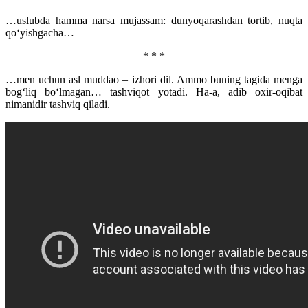
…uslubda hamma narsa mujassam: dunyoqarashdan tortib, nuqta
qo‘yishgacha…
* * *
…men uchun asl muddao – izhori dil. Ammo buning tagida menga
bog‘liq bo‘lmagan… tashviqot yotadi. Ha-a, adib oxir-oqibat
nimanidir tashviq qiladi.