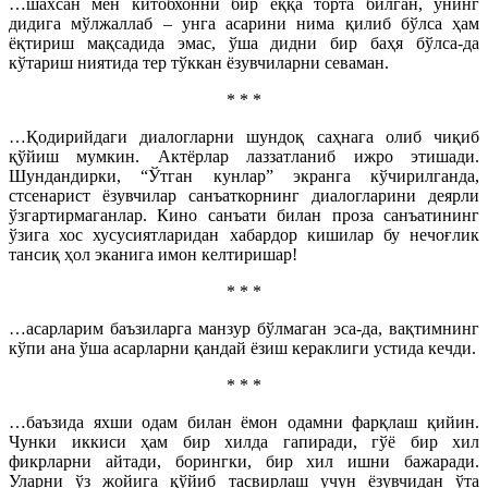
…шахсан мен китобхонни бир ёққа торта билган, унинг
дидига мўлжаллаб – унга асарини нима қилиб бўлса ҳам
ёқтириш мақсадида эмас, ўша дидни бир баҳя бўлса-да
кўтариш ниятида тер тўккан ёзувчиларни севаман.
* * *
…Қодирийдаги диалогларни шундоқ саҳнага олиб чиқиб
қўйиш мумкин. Актёрлар лаззатланиб ижро этишади.
Шундандирки, “Ўтган кунлар” экранга кўчирилганда,
стсенарист ёзувчилар санъаткорнинг диалогларини деярли
ўзгартирмаганлар. Кино санъати билан проза санъатининг
ўзига хос хусусиятларидан хабардор кишилар бу нечоғлик
тансиқ ҳол эканига имон келтиришар!
* * *
…асарларим баъзиларга манзур бўлмаган эса-да, вақтимнинг
кўпи ана ўша асарларни қандай ёзиш кераклиги устида кечди.
* * *
…баъзида яхши одам билан ёмон одамни фарқлаш қийин.
Чунки иккиси ҳам бир хилда гапиради, гўё бир хил
фикрларни айтади, борингки, бир хил ишни бажаради.
Уларни ўз жойига қўйиб тасвирлаш учун ёзувчидан ўта