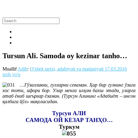
Tursun Ali. Samoda oy kezinar tanho…
Muallif
Adib
:
O'zbek tarixi, adabiyoti va madaniyati
17.03.2016
izoh yo'q
…
Гўзалликни, гулларни севаман. Ҳар бир гулнинг ўзига
хос тоти, ифори бор. Улар менга илҳом бахш этади, уларга
атаб ёниб шеърлар ёзаман. (Турсун Алининг «Адабиёт – инсон
қалбига йўл» мақоласидан.
Турсун АЛИ
САМОДА ОЙ КЕЗАР ТАНҲО…
Туркум