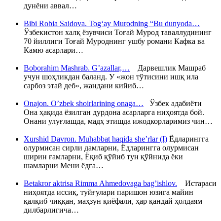
дунёни аввал…
Bibi Robia Saidova. Tog‘ay Murodning “Bu dunyoda…
Ўзбекистон халқ ёзувчиси Тоғай Мурод таваллудининг
70 йиллиги Тоғай Муроднинг ушбу романи Кафка ва
Камю асарлари…
Boborahim Mashrab. G’azallar,…
Дарвешлик Машраб
учун шоҳликдан баланд. У «жон тўтисини ишқ ила
сарбоз этай деб», жандани кийиб…
Onajon. O’zbek shoirlarining onaga…
Ўзбек адабиёти
Она ҳақида ёзилган дурдона асарларга ниҳоятда бой.
Онани улуғлашда, мадҳ этишда ижодкорларимиз чин…
Xurshid Davron. Muhabbat haqida she’rlar (I)
Ёдларингга
олурмисан сирли дамларни, Ёдларингга олурмисан
ширин ғамларни, Ёқиб қўйиб тун қўйнида ёки
шамларни Мени ёдга…
Betakror aktrisa Rimma Ahmedovaga bag’ishlov.
Истараси
ниҳоятда иссиқ, туйғулари паришон юзига майин
қалқиб чиққан, маҳзун қиёфали, ҳар қандай ҳолдаям
дилбарлигича…