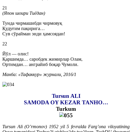
21
(Япон шоири Тиёдан)
Тунда чирмашибди чирмовуқ
Қудуғим пақирига…
Сув сўрайман энди ҳамсоядан!
22
Йўл — олис!
Қаршимда… саробдек жимирлар Олам,
Ортимдан… анграйиб боқар Чумоли.
Манба: «Тафаккур» журнали, 2016/1
Tursun ALI
SAMODA OY KEZAR TANHO…
Turkum
Tursun Ali (O’rmonov) 1952 yil 5 fevralda Farg’ona viloyatining
Quva tumanidagi Toshyo’li qishlog’ida tug’ilgan. ToshDU (bugungi