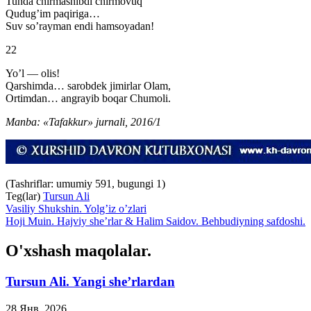
Tunda chirmashibdi chirmovuq
Qudug’im paqiriga…
Suv so’rayman endi hamsoyadan!
22
Yo’l — olis!
Qarshimda… sarobdek jimirlar Olam,
Ortimdan… angrayib boqar Chumoli.
Manba: «Tafakkur» jurnali, 2016/1
(Tashriflar: umumiy 591, bugungi 1)
Teg(lar)
Tursun Ali
Vasiliy Shukshin. Yolg’iz o’zlari
Hoji Muin. Hajviy she’rlar & Halim Saidov. Behbudiyning safdoshi.
O'xshash maqolalar.
Tursun Ali. Yangi she’rlardan
28 Янв, 2026