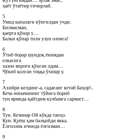
Кўз ўнгимдан… эртак эмас,
ҳаёт ўтаётир ғичирлаб.
5
Умид капалаги кўнгилдан учди.
Билмасман,
қаерга қўнар у…
Балки қўнар тили узун оловга!
6
Ўтиб борар шундоқ ёнимдан
елкасига
хазон япроғи қўнган одам…
Чўкиб қолган тоққа ўхишр у.
7
Ахийри келдинг-а, садағанг кетай Баҳор!..
Кеча ниначининг тўйига бориб
тун ярмида қайтдим кулбамга сармаст…
8
Тун. Кезинар Ой кўкда танҳо.
Кун. Қуёш ҳам балқийди якка.
Ёлғизлик ичинда ёлғизман…
9