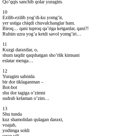
Qo’qqis sanchib qolar yuragim.
10
Ezilib-ezilib yog’di-ku yomg’ir,
yer ustiga chiqdi chuvalchanglar ham.
Biroq… qani tuproq qa’riga ketganlar, qani?!
Ruhim uzra yog’a ketdi savol yomg’iri…
11
Kuzgi daraxtlar, o,
shum taqdir qaqshatgan sho’rlik kimsani
eslatar menga…
12
Yuragim sahnida
bir dor tiklaganman –
Bot-bot
shu dor tagiga o’zimni
sudrab kelaman o’zim…
13
Shu tunda
kuz shamolidan qulagan daraxt,
voajab,
yodimga soldi
uzoq yili