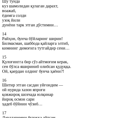
Шу тунда
куз шамолидан қулаган дарахт,
воажаб,
ёдимга солди
узоқ йили
дунёни тарк этган дўстимни…
14
Райҳон, бунча бўйларинг ширин!
Билмасман, шаббода қайларга элтиб,
кимнинг димоғига тутгайдир сени…
15
Қулоғингга бир сўз айтмоғим керак,
сен бўлса яшириниб олибсан қудуққа.
Ой, қаердан олдинг бунча ҳаёни?!
16
Шитир этган сасдан уйғондим —
ой нурида хазон япроғи
қовжироқ шохчада юлқинар
йироқ осмон сари
ҳадеб бўйнин чўзиб…
17
Дардларимни булоққа айтсам,