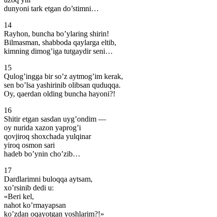
dunyoni tark etgan do’stimni…
14
Rayhon, buncha bo’ylaring shirin!
Bilmasman, shabboda qaylarga eltib,
kimning dimog’iga tutgaydir seni…
15
Qulog’ingga bir so’z aytmog’im kerak,
sen bo’lsa yashirinib olibsan quduqqa.
Oy, qaerdan olding buncha hayoni?!
16
Shitir etgan sasdan uyg’ondim —
oy nurida xazon yaprog’i
qovjiroq shoxchada yulqinar
yiroq osmon sari
hadeb bo’ynin cho’zib…
17
Dardlarimni buloqqa aytsam,
xo’rsinib dedi u:
«Beri kel,
nahot ko’rmayapsan
ko’zdan oqayotgan yoshlarim?!»