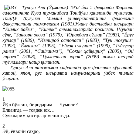
Турсун Али (Ўрмонов) 1952 йил 5 февралда Фарғона
вилоятининг Қува туманидаги Тошйўли қишлоғида туғилган.
ТошДУ (бугунги Миллий университет)нинг филология
факултетини тамомлаган (1981).Унинг дастлабки шеърлари
“Ёшлик баёзи”, “Ёшлик” альманахларида босилган. Шундан
сўнг, “Зангори овоза” (1979), “Юракдаги сўзлар” (1983), “Ёруғ
кунлар” (1986), “Изтироб остонаси” (1983), “Тун товуши”
(1993), “Ёлғизим” (1995), “Уйғоқ сукунат” (1999), “Туйғулар
ранги” (2001, “Сайланма”), “Сокин ҳайқириқ” (2005), “Ой
япроғи” (2008), “Гуллаётган юрак” (2009) номли шеърий
тўпламлари нашр қилинган.
Турсун Али таржимон сифатида ҳам фаолият кўрсатиб,
хитой, япон, рус шеърияти намуналарини ўзбек тилига
ўгирган.
1
Йўл бўлсин, биродарим — Чумоли?
Елкангда — тоғдек юк…
Суякларим қисирлар менинг-да.
2
Эй, ёввойи саҳро,