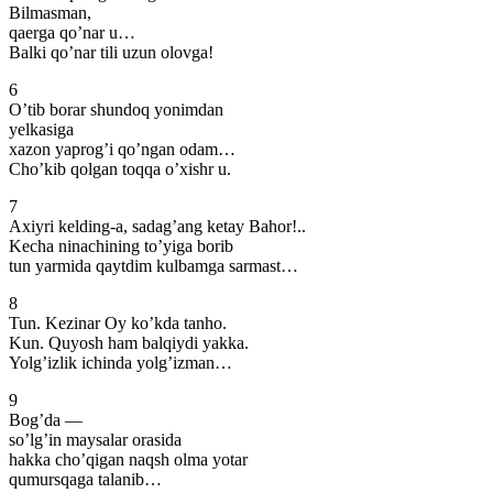
Bilmasman,
qaerga qo’nar u…
Balki qo’nar tili uzun olovga!
6
O’tib borar shundoq yonimdan
yelkasiga
xazon yaprog’i qo’ngan odam…
Cho’kib qolgan toqqa o’xishr u.
7
Axiyri kelding-a, sadag’ang ketay Bahor!..
Kecha ninachining to’yiga borib
tun yarmida qaytdim kulbamga sarmast…
8
Tun. Kezinar Oy ko’kda tanho.
Kun. Quyosh ham balqiydi yakka.
Yolg’izlik ichinda yolg’izman…
9
Bog’da —
so’lg’in maysalar orasida
hakka cho’qigan naqsh olma yotar
qumursqaga talanib…