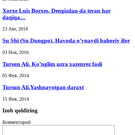
Xorxe Luis Borxes. Dengizdan-da teran har
daqiqa…
23 Авг, 2018
Su Shi (Su Dungpo). Havoda o’ynaydi bahoriy ifor
03 Ноя, 2016
Tursun Ali. Ko’nglim uzra xazenrez fasli
05 Фев, 2014
Tursun Ali.Yashnayotgan daraxt
15 Янв, 2014
Izoh qoldiring
Комментарий