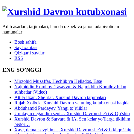
Adib asarlari, tarjimalari, hamda o'zbek va jahon adabiyotidan
namunalar
Bosh sahifa
Sayt xaritasi
Qiziqarli saytlar
RSS
ENG SO’NGGI
Mirzohid Muzaffar. Hechlik va Hellados. Esse
Najmiddin Komilov. Tasavvuf & Najmiddin Komilov bilan
suhbatlar (Video)
Attila Ilxan. She’rlar. Xurshid Davron tarjimalari
Rajab Xolbek. Xurshid Davron va uning kutubxonasi haqida
Abduhamid Pardayev. Yangi to’rtliklar
Unutayin degandim seni… Xurshid Davron she’ri & Qo’shiq
Xurshid Davron & Sarvara & IA. Sen kelar yo’llarga tikildim
bedor…
Xayr, dema, sevgilim… Xurshid Davron she’ri & Ikki qo’shiq