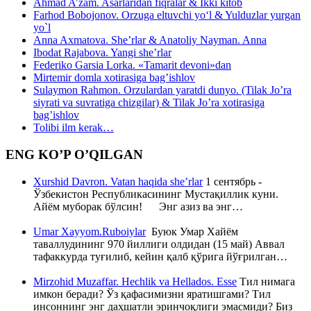
Ahmad A’zam. Asarlaridan fiqralar & Ikki kitob
Farhod Bobojonov. Orzuga eltuvchi yo‘l & Yulduzlar yurgan
yo`l
Anna Axmatova. She’rlar & Anatoliy Nayman. Anna
Ibodat Rajabova. Yangi she’rlar
Federiko Garsia Lorka. «Tamarit devoni»dan
Mirtemir domla xotirasiga bag’ishlov
Sulaymon Rahmon. Orzulardan yaratdi dunyo. (Tilak Jo’ra
siyrati va suvratiga chizgilar) & Tilak Jo’ra xotirasiga
bag’ishlov
Tolibi ilm kerak…
ENG KO’P O’QILGAN
Xurshid Davron. Vatan haqida she’rlar
1 сентябрь -
Ўзбекистон Республикасининг Мустақиллик куни.
Айём муборак бўлсин! Энг азиз ва энг…
Umar Xayyom.Ruboiylar
Буюк Умар Хайём
таваллудининг 970 йиллиги олдидан (15 май) Аввал
тафаккурда туғилиб, кейин қалб қўрига йўғрилган…
Mirzohid Muzaffar. Hechlik va Hellados. Esse
Тил нимага
имкон беради? Ўз қафасимизни яратишгами? Тил
инсоннинг энг даҳшатли эринчоқлиги эмасмиди? Биз