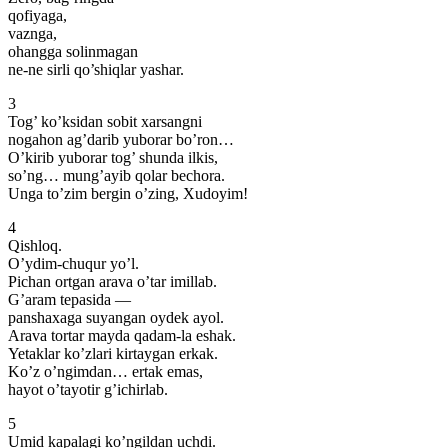
qofiyaga,
vaznga,
ohangga solinmagan
ne-ne sirli qo’shiqlar yashar.
3
Tog’ ko’ksidan sobit xarsangni
nogahon ag’darib yuborar bo’ron…
O’kirib yuborar tog’ shunda ilkis,
so’ng… mung’ayib qolar bechora.
Unga to’zim bergin o’zing, Xudoyim!
4
Qishloq.
O’ydim-chuqur yo’l.
Pichan ortgan arava o’tar imillab.
G’aram tepasida —
panshaxaga suyangan oydek ayol.
Arava tortar mayda qadam-la eshak.
Yetaklar ko’zlari kirtaygan erkak.
Ko’z o’ngimdan… ertak emas,
hayot o’tayotir g’ichirlab.
5
Umid kapalagi ko’ngildan uchdi.