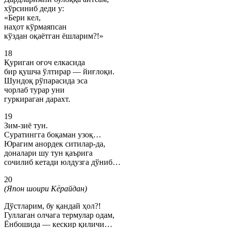
хўрсиниб деди у:
«Бери кел,
наҳот кўрмаяпсан
кўздан оқаётган ёшларим?!»
18
Қуриган оғоч елкасида
бир қушча ўлтирар — йиғлоқи.
Шундоқ рўпарасида эса
чорлаб турар уни
гуркираган дарахт.
19
Зим-зиё тун.
Суратингга боқаман узоқ…
Юрагим анордек ситилар-да,
доналари шу тун қаърига
сочилиб кетади юлдузга дўниб…
20
(Япон шоири Кёрайдан)
Дўстларим, бу қандай ҳол?!
Гуллаган олчага термулар одам,
Ёнбошида — кескир қиличи…