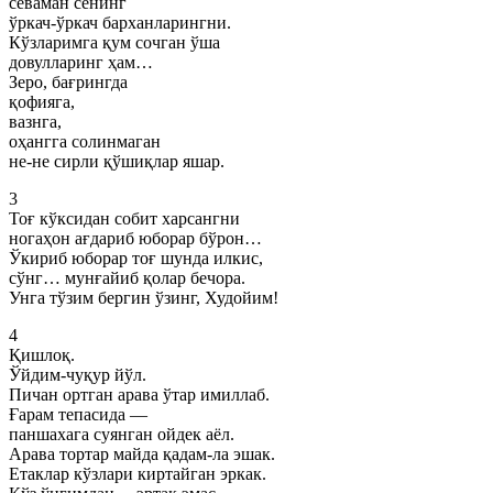
севаман сенинг
ўркач-ўркач барханларингни.
Кўзларимга қум сочган ўша
довулларинг ҳам…
Зеро, бағрингда
қофияга,
вазнга,
оҳангга солинмаган
не-не сирли қўшиқлар яшар.
3
Тоғ кўксидан собит харсангни
ногаҳон ағдариб юборар бўрон…
Ўкириб юборар тоғ шунда илкис,
сўнг… мунғайиб қолар бечора.
Унга тўзим бергин ўзинг, Худойим!
4
Қишлоқ.
Ўйдим-чуқур йўл.
Пичан ортган арава ўтар имиллаб.
Ғарам тепасида —
паншахага суянган ойдек аёл.
Арава тортар майда қадам-ла эшак.
Етаклар кўзлари киртайган эркак.