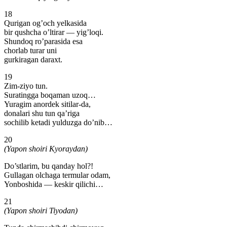
18
Qurigan og’och yelkasida
bir qushcha o’ltirar — yig’loqi.
Shundoq ro’parasida esa
chorlab turar uni
gurkiragan daraxt.
19
Zim-ziyo tun.
Suratingga boqaman uzoq…
Yuragim anordek sitilar-da,
donalari shu tun qa’riga
sochilib ketadi yulduzga do’nib…
20
(Yapon shoiri Kyoraydan)
Do’stlarim, bu qanday hol?!
Gullagan olchaga termular odam,
Yonboshida — keskir qilichi…
21
(Yapon shoiri Tiyodan)