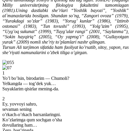
Milliy universitet)ning filologiya fakultetini tamomlagan
(1981).Uning dastlabki she’rlari “Yoshlik bayozi”, “Yoshlik”
al`manaxlarida bosilgan. Shundan so’ng, “Zangori ovoza” (1979),
“Yurakdagi so’zlar” (1983), “Yorug’ kunlar” (1986), “Iztirob
ostonasi” (1983), “Tun tovushi” (1993), “Yolg’izim” (1995),
“Uyg’oq sukunat” (1999), “Tuyg’ular rangi” (2001, “Saylanma”),
“Sokin hayqiriq” (2005), “Oy yaprog’i” (2008), “Gullayotgan
yurak” (2009) nomli she’riy to’plamlari nashr qilingan.
Tursun Ali tarjimon sifatida ham faoliyat ko’rsatib, xitoy, yapon, rus
she’riyati namunalarini o’zbek tiliga o’girgan.
1
Yo’l bo’lsin, birodarim — Chumoli?
Yelkangda — tog’dek yuk…
Suyaklarim qisirlar mening-da.
2
Ey, yovvoyi sahro,
sevaman sening
o’rkach-o’rkach barxanlaringni.
Ko’zlarimga qum sochgan o’sha
dovullaring ham…
Zero, bag’ringda