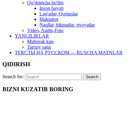
Qo'shimcha bo'lim
Inson hayoti
Lug'atlar, Qomuslar
Maktubot
Naqllar, hikmatlar, rivoyatlar
Video, Audio,Foto
YANGILIKLAR
Muborak kun
Tarixiy sana
ТЕКСТЫ НА РУССКОМ — RUSCHA MATNLAR
QIDIRISH
Search for:
BIZNI KUZATIB BORING