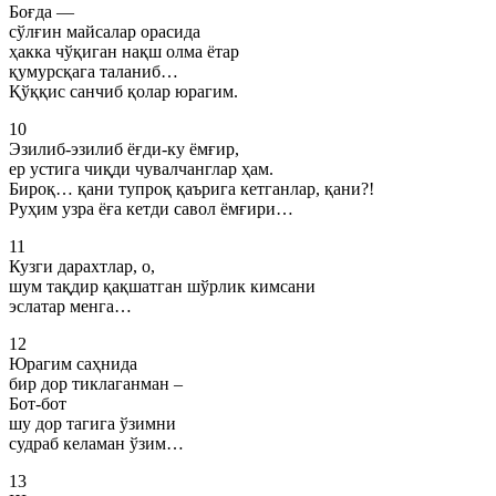
Боғда —
сўлғин майсалар орасида
ҳакка чўқиган нақш олма ётар
қумурсқага таланиб…
Қўққис санчиб қолар юрагим.
10
Эзилиб-эзилиб ёғди-ку ёмғир,
ер устига чиқди чувалчанглар ҳам.
Бироқ… қани тупроқ қаърига кетганлар, қани?!
Руҳим узра ёға кетди савол ёмғири…
11
Кузги дарахтлар, о,
шум тақдир қақшатган шўрлик кимсани
эслатар менга…
12
Юрагим саҳнида
бир дор тиклаганман –
Бот-бот
шу дор тагига ўзимни
судраб келаман ўзим…
13