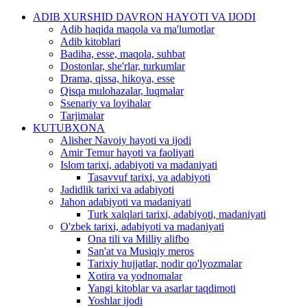
ADIB XURSHID DAVRON HAYOTI VA IJODI
Adib haqida maqola va ma'lumotlar
Adib kitoblari
Badiha, esse, maqola, suhbat
Dostonlar, she'rlar, turkumlar
Drama, qissa, hikoya, esse
Qisqa mulohazalar, luqmalar
Ssenariy va loyihalar
Tarjimalar
KUTUBXONA
Alisher Navoiy hayoti va ijodi
Amir Temur hayoti va faoliyati
Islom tarixi, adabiyoti va madaniyati
Tasavvuf tarixi, va adabiyoti
Jadidlik tarixi va adabiyoti
Jahon adabiyoti va madaniyati
Turk xalqlari tarixi, adabiyoti, madaniyati
O'zbek tarixi, adabiyoti va madaniyati
Ona tili va Milliy alifbo
San'at va Musiqiy meros
Tarixiy hujjatlar, nodir qo'lyozmalar
Xotira va yodnomalar
Yangi kitoblar va asarlar taqdimoti
Yoshlar ijodi