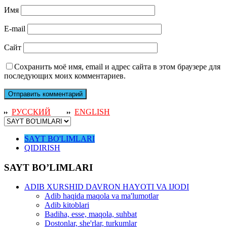
Имя
E-mail
Сайт
Сохранить моё имя, email и адрес сайта в этом браузере для
последующих моих комментариев.
РУССКИЙ
ENGLISH
SAYT BO'LIMLARI
QIDIRISH
SAYT BO’LIMLARI
ADIB XURSHID DAVRON HAYOTI VA IJODI
Adib haqida maqola va ma'lumotlar
Adib kitoblari
Badiha, esse, maqola, suhbat
Dostonlar, she'rlar, turkumlar