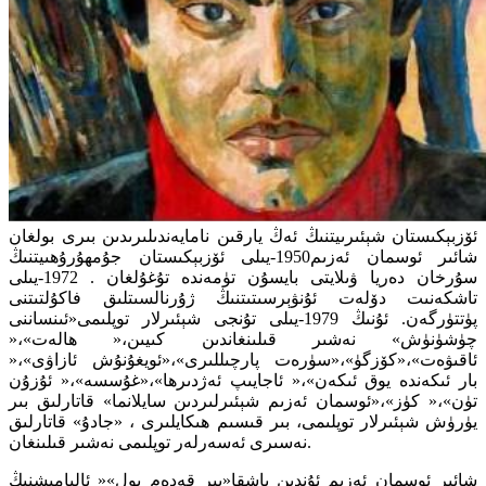
ئۆزبېكىستان شېئىرىيتنىڭ ئەڭ يارقىن نامايەندىلىرىدىن بىرى بولغان
شائىر ئوسمان ئەزىم1950-يىلى ئۆزبېكىستان جۇمھۇرۇھىيتنىڭ
سۇرخان دەريا ۋىلايتى بايسۇن تۈمەندە تۇغۇلغان . 1972-يىلى
تاشكەنىت دۆلەت ئۇنۋېرسىتىتنىڭ ژۇرنالسىتلىق فاكۇلتىتنى
پۈتتۈرگەن. ئۇنىڭ 1979-يىلى تۇنجى شېئىرلار توپلىمى«ئىنساننى
چۈشۈنۈش» نەشىر قىلىنغاندىن كىيىن،« ھالەت»،«
ئاقىۋەت»،«كۆزگۈ»،«سۈرەت پارچىللىرى»،«ئويغۇنۇش ئازاۋى»،«
بار ئىكەندە يوق ئىكەن»،« ئاجايىپ ئەژدىرھا»،«غۇسسە»،« ئۇزۇن
تۈن»،« كۈز»،«ئوسمان ئەزىم شېئىرلىردىن سايلانما» قاتارلىق بىر
يۈرۈش شېئىرلار توپلىمى، بىر قىسىم ھىكايلىرى ، «جادۇ» قاتارلىق
نەسىرى ئەسەرلەر توپلىمى نەشىر قىلىنغان.
شائىر ئوسمان ئەزىم ئۇندىن باشقا«بىر قەدەم يول»« ئالپامىشنىڭ