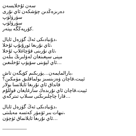
سەن ئۇخلايسەن
دەرىزەڭدىن چۈشكەن ئاي نۇرى
سۈرۈلۈپ
سۈرۈلۈپ
كۆرپەڭگە يېتەر.
دۇنيادىكى ئەڭ گۈزەل ئايال،
ئاي نۇرىغا ئورۇنۇپ ئۇخلا،
ئاي نۇرىنى قۇچاغلاپ ئۇخلا،
مېنى سېغىنغان لەۋلىرىڭ بىلەن
ئاي لېۋىنى سۆيۈپ ئۇخلىغىن…
بارالمايمەن…يۈرىكىم كۆيگەن تاش،
ئېيت،قاچان ۋەزىنسىز بولماقلىق مۈمكىن؟
قانداق ئاي نۇرىغا ئايلانسا بولار
ئېيت،قاچان ئاي نۇرىدەك سارغايغان قوللۇم
قارا چاچلىرىڭنى سىلاپ تىترگەي…
دۇنيادىكى ئەڭ گۈزەل ئايال،
نىھات بىر ئۆمۈر كەتسە مەيلىتى،
ئاي نۇرىغا ئايلانماق ئۈچۈن…
—————