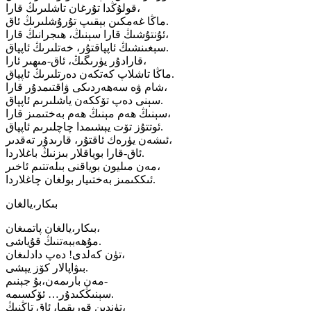
قولۇڭدا تۇرغان تاشلىرىڭ قارا،
ماڭا غەمكىن بېقىپ تۇرۇشلىرىڭ ئاق.
ئۇنتۇشىڭ قارا سېنىڭ، ھىجرانىڭ قارا،
سېغىنشىڭ ئاپپاقتۇر، خەتلىرىڭ ئاپپاق.
قارادۇر يۈرىگىڭ، ئاق-مىھىر ئارا،
ماڭا تاشلاپ كەتكەن دەرتلىرىڭ ئاپپاق.
شام ۋە سەھەردىكى ۋاقتىمدۇر قارا،
سېنى دەپ تۆككەن ياشلىرىم ئاپپاق.
سېنىڭ ھەم مېنىڭ ھەم بەختىمىز قارا،
ئوتتۇز تۆت يېشىمدا چاچلىرىم ئاپپاق.
ئىشەن يۈرەك ئاقتۇر، قارىدۇر تەقدىر،
ئاق-قارا بوياقلار بىزنىڭ باغلاردا.
مەن مىليون بوياقنى بىلەتتىم ئاخىر،
ئىككىمىز بەختىيار بولغان چاغلاردا.
بىكار،يالغان
بىكار،يالغان پاتمىغان،
مۇھەببەتنىڭ قۇياشى.
تۈن كەلدى! دەپ دادلىغان،
بىۋاپالار كۆز يېشى.
مەن بارىمەن،بۇ جېنىم-
سېنىڭكىدۇر… ئۆكسىمە.
تۈندىن قورىقما، ئاق تاڭنىڭ،