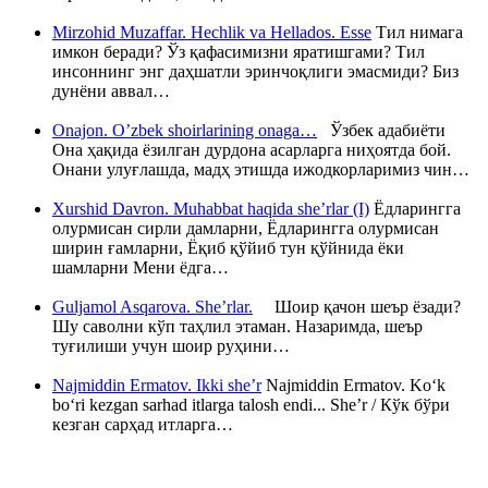
Mirzohid Muzaffar. Hechlik va Hellados. Esse
Тил нимага
имкон беради? Ўз қафасимизни яратишгами? Тил
инсоннинг энг даҳшатли эринчоқлиги эмасмиди? Биз
дунёни аввал…
Onajon. O’zbek shoirlarining onaga…
Ўзбек адабиёти
Она ҳақида ёзилган дурдона асарларга ниҳоятда бой.
Онани улуғлашда, мадҳ этишда ижодкорларимиз чин…
Xurshid Davron. Muhabbat haqida she’rlar (I)
Ёдларингга
олурмисан сирли дамларни, Ёдларингга олурмисан
ширин ғамларни, Ёқиб қўйиб тун қўйнида ёки
шамларни Мени ёдга…
Guljamol Asqarova. She’rlar.
Шоир қачон шеър ёзади?
Шу саволни кўп таҳлил этаман. Назаримда, шеър
туғилиши учун шоир руҳини…
Najmiddin Ermatov. Ikki she’r
Najmiddin Ermatov. Ko‘k
bo‘ri kezgan sarhad itlarga talosh endi... She’r / Кўк бўри
кезган сарҳад итларга…