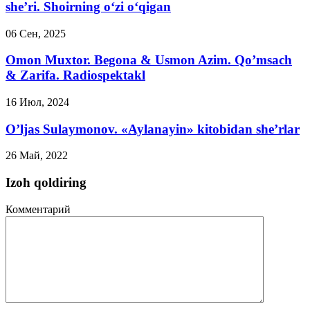
she’ri. Shoirning o‘zi o‘qigan
06 Сен, 2025
Omon Muxtor. Begona & Usmon Azim. Qo’msach
& Zarifa. Radiospektakl
16 Июл, 2024
O’ljas Sulaymonov. «Aylanayin» kitobidan she’rlar
26 Май, 2022
Izoh qoldiring
Комментарий