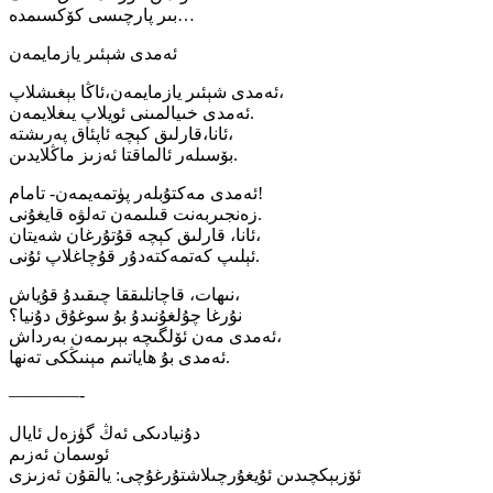
بىر پارچىسى كۆكسىمدە…
ئەمدى شېئىر يازمايمەن
ئەمدى شېئىر يازمايمەن،ئاڭا بېغىشلاپ،
ئەمدى خىيالمىنى ئويلاپ يىغلايمەن.
ئانا،قارلىق كېچە ئاپئاق پەرىشتە،
بۆسىلەر ئالماقتا ئەزىز ماڭلايدىن.
ئەمدى مەكتۇبلەر پۈتمەيمەن- تامام!
زەنجىربەنت قىلىمەن تەلۋە قايغۇنى.
ئانا، قارلىق كېچە قۇتۇرغان شەيتان،
ئېلىپ كەتمەكتەدۇر قۇچاغلاپ ئۇنى.
نىھات، قاچانلىققا چىقىدۇ قۇياش،
نۇرغا چۇلغۇنىدۇ بۇ سوغۇق دۇنيا؟
ئەمدى مەن ئۆلگىچە بېرىمەن بەرداش،
ئەمدى بۇ ھاياتىم مېنىڭكى تەنھا.
————-
دۇنيادىكى ئەڭ گۈزەل ئايال
ئوسمان ئەزىم
ئۆزبېكچىدىن ئۇيغۇرچىلاشتۇرغۇچى: يالقۇن ئەزىزى