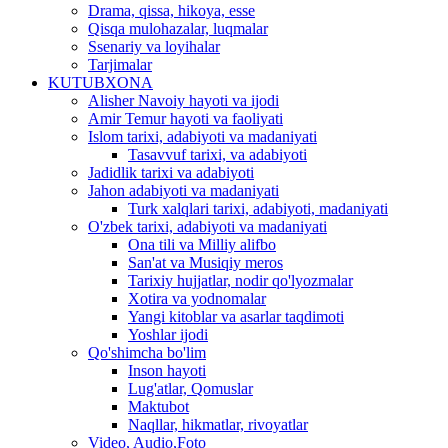
Drama, qissa, hikoya, esse
Qisqa mulohazalar, luqmalar
Ssenariy va loyihalar
Tarjimalar
KUTUBXONA
Alisher Navoiy hayoti va ijodi
Amir Temur hayoti va faoliyati
Islom tarixi, adabiyoti va madaniyati
Tasavvuf tarixi, va adabiyoti
Jadidlik tarixi va adabiyoti
Jahon adabiyoti va madaniyati
Turk xalqlari tarixi, adabiyoti, madaniyati
O'zbek tarixi, adabiyoti va madaniyati
Ona tili va Milliy alifbo
San'at va Musiqiy meros
Tarixiy hujjatlar, nodir qo'lyozmalar
Xotira va yodnomalar
Yangi kitoblar va asarlar taqdimoti
Yoshlar ijodi
Qo'shimcha bo'lim
Inson hayoti
Lug'atlar, Qomuslar
Maktubot
Naqllar, hikmatlar, rivoyatlar
Video, Audio,Foto