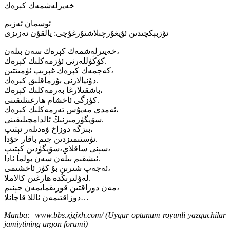
خەيرلەشمەك كېرەك
ئوسمان ئەزىم
ئۆزبېكچىدىن ئۇيغۇرچىلاشتۇرغۇچى: يالقۇن ئەزىزى
خەيىرلەشمەك كېرەك سەن بىلەن،
كۆڭۈللەرنى ئۈزمەكلىك كېرەك.
كەچمەك كېرەك غېرىپ ئۈمىتتىن،
دۇنيالارنى بۇزماقلىق كېرەك.
باشقىلارغا بەرمەكلىك كېرەك،
كۈزگى ئاخشام ھارغىنلىقىنى.
ئەمدى مەيۇس تەرمەكلىك كېرەك،
سۆيگۈزمىزنىڭ ئالدامچىلىقىنى.
بىزگە دوزاخ ۋەدىلەر ئېتىپ،
ئۈستىمىزدىن جىم باقار خۇدا.
سېنى ساقلاي،سۆيگۈدىن كېتىپ،
ئىشقىم بىلەن سەن بولما ئادا.
ئەجەپ شىرىن بۇ كۈز ئاخشىمى،
لەۋلىرىڭدە ھارغىن كالاملا.
مەن دوزاقتىن قورىقمايمەن جېنىم،
دوزاقتىمەن ئاللا قاچانلا…
Manba: www.bbs.xjzjxh.com/ (Uygur optunum royunli yazguchilar
jamiytining urgon forumi)