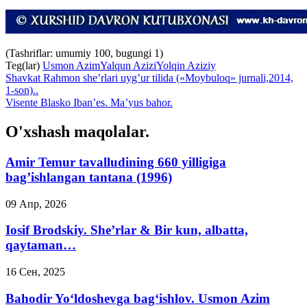
(Tashriflar: umumiy 100, bugungi 1)
Teg(lar)
Usmon Azim
Yalqun Azizi
Yolqin Aziziy
Shavkat Rahmon she’rlari uyg’ur tilida («Moybuloq» jurnali,2014,
1-son)..
Visente Blasko Iban’es. Ma’yus bahor.
O'xshash maqolalar.
Amir Temur tavalludining 660 yilligiga
bag’ishlangan tantana (1996)
09 Апр, 2026
Iosif Brodskiy. She’rlar & Bir kun, albatta,
qaytaman…
16 Сен, 2025
Bahodir Yo‘ldoshevga bag‘ishlov. Usmon Azim