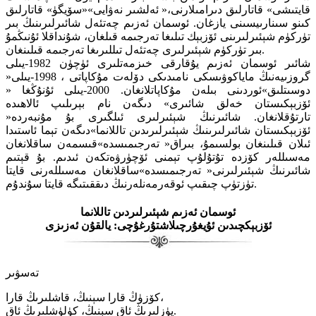
قايتىشى» قاتارلىق دىرامىلارنى،« ئەلشىر نەۋايى»«سۆيگۈ» قاتارلىق
كىنو سىنارىيسىنى يازغان. ئوسمان ئەزىم چەتئەل شائىرلىرىنىڭ بىر
تۈركۈم شېئىرلىرىنى ئۆزبېك تىلىغا تەرجىمە قىلغان، شۇنداقلا ئۇنىڭمۇ
بىر تۈركۈم شېئىرلىرى چەتئەل تىللىرىغا تەرجىمە قىلىنغان.
شائىر ئوسمان ئەزىم يۇقارقى خىزمەتلىرى ئۈچۈن 1982-يىلى
گروزىيەنىڭ ماياكوۋىسكى نامىدىكى دۆلەت مۇكاپاتى ، 1998-يىلى«
دوسىتلىق»ئوردىنى بىلەن مۇكاپاتلانغان. 2000-يىلى ئۇنۇڭغا «
ئۆزبېكىستان خەلق شائىرى» دىگەن نام بېرىلىپ ئالاھىدە
تارتۇقلانغان. شائىرنىڭ شېئىرلىرى ئىلگىرى بۇ مۇنبەردە«
ئۆزبېكىستان شائىرلىرىنىڭ شېئىرلىرىدىن تاللانما»دىگەن تېما ئاستىدا
ئىلان قىلىنغان بولسىمۇ، بىراق« تەرجىمىسدە»قىسمەن ساقلانغان
مەسىللەر كۆزدە تۇتۇلۇپ تېمنى ئۆچۈرۋەتكەن ئىدىم. بۇ قېتىم
شائىرنىڭ شېئىرلىرنى« تەرجىمىسدە»ساقلانغان مەسىللەرنى قايتا
تۈزتۈپ چىقىپ ئوقەرمەنلەرنىڭ دىققىتىگە قايتا سۇندۇم.
ئ
وسمان ئەزىم شېئىرلىردىن تاللانما
ئۆزبېكچىدىن ئۇيغۇرچىلاشتۇرغۇچى: يالقۇن ئەزىزى
تەسۋىر
كۆزۈڭ قارا سېنىڭ، قاشلىرىڭ قارا،
يۈزلىرىڭ ئاق سېنىڭ، كۈلۈشلىرىڭ ئاق.