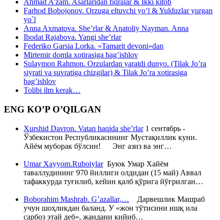
Ahmad A’zam. Asarlaridan fiqralar & Ikki kitob
Farhod Bobojonov. Orzuga eltuvchi yo‘l & Yulduzlar yurgan
yo`l
Anna Axmatova. She’rlar & Anatoliy Nayman. Anna
Ibodat Rajabova. Yangi she’rlar
Federiko Garsia Lorka. «Tamarit devoni»dan
Mirtemir domla xotirasiga bag’ishlov
Sulaymon Rahmon. Orzulardan yaratdi dunyo. (Tilak Jo’ra
siyrati va suvratiga chizgilar) & Tilak Jo’ra xotirasiga
bag’ishlov
Tolibi ilm kerak…
ENG KO’P O’QILGAN
Xurshid Davron. Vatan haqida she’rlar
1 сентябрь -
Ўзбекистон Республикасининг Мустақиллик куни.
Айём муборак бўлсин! Энг азиз ва энг…
Umar Xayyom.Ruboiylar
Буюк Умар Хайём
таваллудининг 970 йиллиги олдидан (15 май) Аввал
тафаккурда туғилиб, кейин қалб қўрига йўғрилган…
Boborahim Mashrab. G’azallar,…
Дарвешлик Машраб
учун шоҳликдан баланд. У «жон тўтисини ишқ ила
сарбоз этай деб», жандани кийиб…