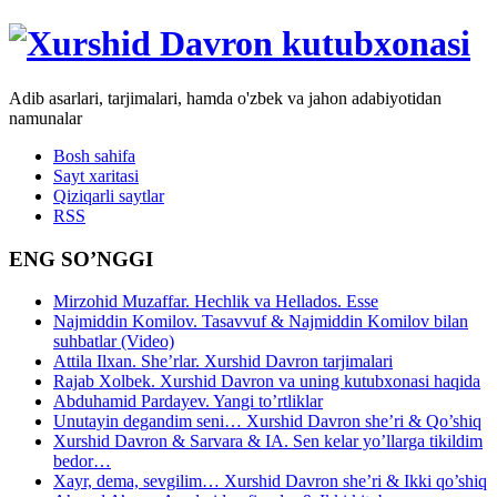
Adib asarlari, tarjimalari, hamda o'zbek va jahon adabiyotidan
namunalar
Bosh sahifa
Sayt xaritasi
Qiziqarli saytlar
RSS
ENG SO’NGGI
Mirzohid Muzaffar. Hechlik va Hellados. Esse
Najmiddin Komilov. Tasavvuf & Najmiddin Komilov bilan
suhbatlar (Video)
Attila Ilxan. She’rlar. Xurshid Davron tarjimalari
Rajab Xolbek. Xurshid Davron va uning kutubxonasi haqida
Abduhamid Pardayev. Yangi to’rtliklar
Unutayin degandim seni… Xurshid Davron she’ri & Qo’shiq
Xurshid Davron & Sarvara & IA. Sen kelar yo’llarga tikildim
bedor…
Xayr, dema, sevgilim… Xurshid Davron she’ri & Ikki qo’shiq