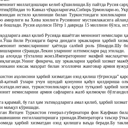
 менонит миллатдошлари келиб қўшилишди.Бу пайтда Русия сарҳа
лтиқбўйидан то Кавказ чўққиларигача,Сибирь ўрмонлари-ю, Укр
монидан истило қилиниши билан Туркистондаги хонликларни 
ро амирлиги ва Хива хонлиги Русиянинг мустамлакасига айланд
ая бошлади. Русия аҳолиси Пётр 1 даврида 15 миллион бўлса, и
иқодларига амал қилиб Русияда яшаётган меннонит немислари ҳа
ди.Ўша йили Русиядаги барча диндаги эркакларни ҳарбий хизм
менонит немисларининг ҳаётида салбий роль ўйнарди.Шу б
илишларини сўрашди.Лекин уларнинг илтимослари рад этилади.
да алоҳида тўхталиш жоиз.Императорнинг махфий маслаҳатчи
қлаганди.Унинг фикрича, шу эркакларни ҳарбий хизмат мажбу
ехникани юксак маҳорат билан эголловчи жанговар армия вужу
истон аҳолисини ҳарбий хизматдан озод қилиш тўғрисида” қаро
ай-қатнай ўзлари учун шундай қонунни қабул қилдириша ол
сатади.негаки, туркистонликларга қурол тутқазиб ҳарбий хи
онит немисларини армия сафларига жалб қилмоқчи бўлгандилар
га қарамай, бу гал ҳам эътиқодларига амал қилиб, ҳарбий хизм
ни маъқул кўришади.
лган Янтцен Туркистон генерал-губернатори фон Кауфман бил
ашвишини енгиллаштиришга уринади.Императорга таъсир ўтказ
омида ҳарбий хизматдан озод қилишга ваъда беради.Бу такл