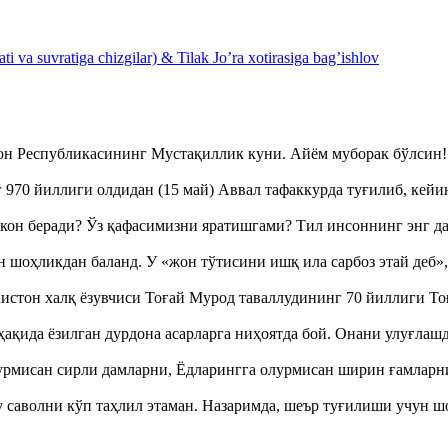
 va suvratiga chizgilar) & Tilak Jo’ra xotirasiga bag’ishlov
тон Республикасининг Мустақиллик куни. Айём муборак бўлси
970 йиллиги олдидан (15 май) Аввал тафаккурда туғилиб, кейи
кон беради? Ўз қафасимизни яратишгами? Тил инсоннинг энг д
оҳликдан баланд. У «жон тўтисини ишқ ила сарбоз этай деб
истон халқ ёзувчиси Тоғай Мурод таваллудининг 70 йиллиги 
ақида ёзилган дурдона асарларга ниҳоятда бой. Онани улуғла
урмисан сирли дамларни, Ёдларингга олурмисан ширин ғамларн
аволни кўп таҳлил этаман. Назаримда, шеър туғилиши учун 