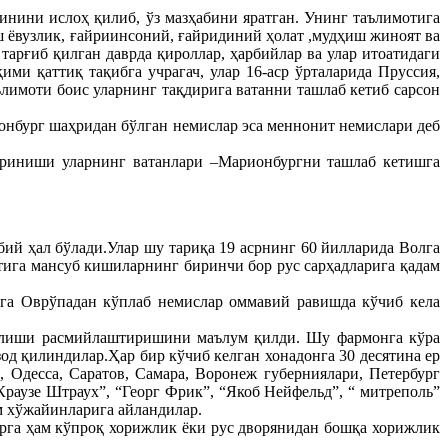
ини ислоҳ қилиб, ўз мазҳабини яратган. Унинг таълимотига
ш ёвузлик, ғайриинсоний, ғайридиний ҳолат ,мудҳиш жиноят ва
арғиб қилган даврда қироллар, ҳарбийлар ва улар итоатидаги
и қаттиқ тақибга учрагач, улар 16-аср ўрталарида Пруссия,
ълимоти боис уларнинг тақдирига ватанни ташлаб кетиб сарсон
онбург шаҳридан бўлган немислар эса меннонит немислари деб
уриниши уларнинг ватанлари –Марионбургни ташлаб кетишга
й ҳал бўлади.Улар шу тариқа 19 асрнинг 60 йилларида Волга
га мансуб кишиларнинг биринчи бор рус сарҳадларига қадам
ига Оврўпадан кўплаб немислар оммавий равишда кўчиб кела
келиши расмийлаштиришини маълум қилди. Шу фармонга кўра
од қилиндилар.Ҳар бир кўчиб келган хонадонга 30 десятина ер
Одесса, Саратов, Самара, Воронеж губерниялари, Петербург
раузе Штраух”, “Георг Фрик”, “Якоб Нейфельд”, “ митреполь”
м хўжайинларига айландилар.
рга ҳам кўпроқ хорижлик ёки рус дворянидан бошқа хорижлик