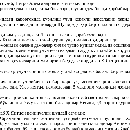
б сузиб, Петро-Александровскга етиб келишади.
роттенҳелм рафиқаси ва болалари, шунингдек бошқа ҳарбийлар
йидаги қароргоҳида қурилиш учун керакли нарсаларни харид
урилиш ашёлари топиларди.Шу тарзда ҳар бир оила эшик, дер
қирим узоқликдаги Лавзан каналига қараб сузишади.
ч ўзларига мос турар жой қуриш учун майдон қидиришади.
томонидан баланд дамбалар билан тўсиб қўйилганди.Биз бошпана
етдик.Томни ёпиш учун ёғоч ва қамиш жуда кўп эди.Ёнилғи, ўти
ишга, қишда махсус отларни сақловчи отхона қуришга киришади
овқат маҳсулотларини ҳам арзон баҳода сотардилар.Х.Янтценнинг
мислар учун осойишта ҳолда ўтди.Баҳорда эса баланд бир тепа
иясининг уч зобити ва бир қоровул, менонитларни Лавзан
нча эди. Улар кетгач, немислардан 5 чақирим узоқликда жойл
емислар эккан картошка, помидор каби сабзавот ва мевалар ҳо
 йўқлигини ёвмутлар яхши билардилар.Негаки, қўлларига қуро
и.
аб Х.Янтцен кейинчалик шундай ёзганди:
 Абрамнинг ёшгина хотинини ўғирлаб кетмоқчи бўлишди. Х
, у ердан ўзларига ёққан нарсаларини олиб кетардилар.Айрим ҳ
 хабардор бўлган кексаларимиз бундай қилмаслигимизни сўраб,