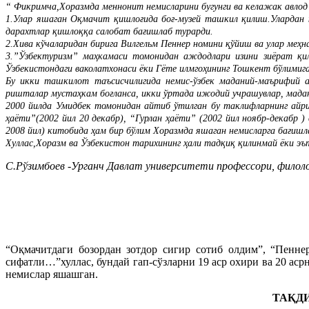
“ Фикримча,Хоразмда меннонит немисларини бугунги ва келажак авлод
1.Улар яшаган Оқмачит қишлоғида боғ-музей ташкил қилиш.Улардан қ
дарахтлар қишлоққа салобат бағишлаб турарди.
2.Хива кўчаларидан бирига Вилгельм Пеннер номини қўйиш ва улар меҳ
3.”Ўзбектуризм” маҳкамаси томонидан аждодлари изини зиёрат қи
Ўзбекистондаги ваколатхонаси ёки Гёте илмгоҳининг Тошкент бўлимиг
Бу икки ташкилот таъсисчилигида немис-ўзбек маданий-маърифий 
ришталар мустаҳкам боғланса, икки ўртада ижодий учрашувлар, мада
2000 йилда Умидбек томонидан айтиб ўтилган бу таклифларнинг айр
ҳаёти”(2002 йил 20 декабр), “Гурлан ҳаёти” (2002 йил ноябр-декабр 
2008 йил) китобида ҳам бир бўлим Хоразмда яшаган немисларга бағишл
Хуллас,Хоразм ва Ўзбекистон тарихининг ҳали тадқиқ қилинмай ёки э
С.Рўзимбоев -Урганч Давлат университети профессори, филол
“Оқмачитдаги бозордан зотдор сигир сотиб олдим”, “Пенне
сифатли…”хуллас, бундай гап-сўзларни 19 аср охири ва 20 аср
немислар яшашган.
ТАҚД