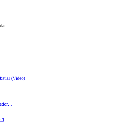
alar
atlar (Video)
 bedor…
o`l