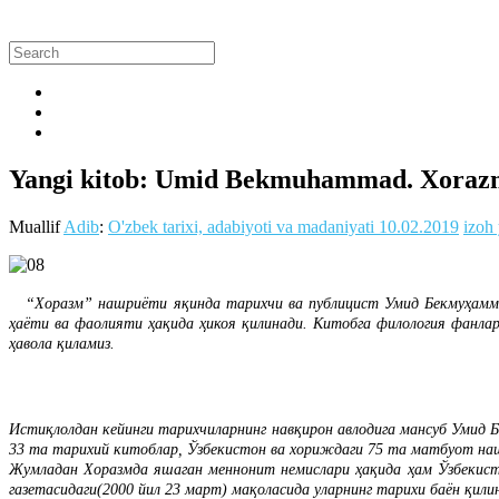
Yangi kitob: Umid Bekmuhammad. Xorazm
Muallif
Adib
:
O'zbek tarixi, adabiyoti va madaniyati
10.02.2019
izoh
“Хоразм” нашриёти яқинда тарихчи ва публицист Умид Бекмуҳаммад
ҳаёти ва фаолияти ҳақида ҳикоя қилинади. Китобга филология фанла
ҳавола қиламиз.
Истиқлолдан кейинги тарихчиларнинг навқирон авлодига мансуб Умид Б
33 та тарихий китоблар, Ўзбекистон ва хориждаги 75 та матбуот наш
Жумладан Хоразмда яшаган меннонит немислари ҳақида ҳам Ўзбекист
газетасидаги(2000 йил 23 март) мақоласида уларнинг тарихи баён қили