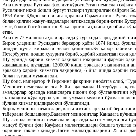
Ана шу тарзда Русияда фаолият кўрсатаётган немислар сафига
Русиянинг икки бошли бургут тасвири туширилган байроғи Бо
1853 йили Қўқон хонлигига қарашли Оқмачитнинг Русия то
билан қилган жануг-жадаллари натижасида бирин-кетин Бухо
эмас, балки босиб олинган ўлкаларнинг аҳолиси ҳисобига кўп
етди.
Ана шу 77 миллион аҳоли орасида ўз урф-одатлари, диний эът
Бироқ уларнинг Русиядаги барқарор ҳаёти 1874 йилда бузил
йилдан кучга киражаги эълон қилинади.Бу қарор табийки 
Петербургга, подшо ҳузурига бориб, ҳарбий хизматдан озод қ
Шу ўринда ҳарбий хизмат ҳақидаги юқоридаги фармон ҳақи
яшашашини, шулардан 1200000 киши эркаклар эканлигини ани
эркаклар ҳарбий хизматга чақирилса, 6 йил ичида ҳарбий т
билан тугаши мумкин эди.
Шу боис, император Ф.Гирснинг фикрини инобатга олиб, “Турк
Менонит немислаари эса 6 йил давомида Петербургга қатн
амалдорлар орасида немисларга ишонч бор бўлганлигини кўр
эътиқодига кўра қурол ушлаш умуман мумкин бўлмаган менн
йўлида хизмат қилдирмоқчи бўлишганди.
Бироқ меннонит немислари, катта имтиёзлар яратиб берилгани
тайёрлана бошладилар.Бадавлат меннонитлар Канадага кўчиш
Шу аснода менонит немислари орасида катта мавқега эга бў
мансуб бўлган фон Кауфман миллатдошлари бошига тушган т
боришни таклиф қилади.Тағин миллатдошларини 25 йил дав
қилинади.