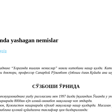
da yashagan nemislar
 yo'q
нинг “Хоразмда яшаган немислар” номли китобини нашр қилди. Китобд
ри доктори, профессор Сапарбой Рўзимбоев сўзбоши ёзган.Қуйида ана ш
СЎЗБОШИ ЎРНИДА
екмуҳаммаднинг ушбу рисоласини мен 1997 йилда ўқигандим.Ўшанда у уни
рларида 800дан кўп илмий-оммабоп мақолалар чоп этдирди.
он, Қозоғистон нашрларида кўплаб мақолалар нашр қилдирди. Масалан
нибгина қолмай қуйидагича таклифлар ҳам билдирилганди: