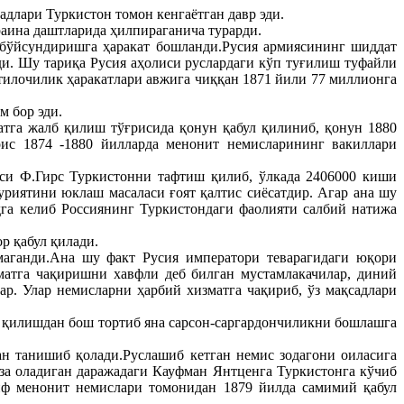
длари Туркистон томон кенгаётган давр эди.
аина даштларида ҳилпираганича турарди.
бўйсундиришга ҳаракат бошланди.Русия армиясининг шиддат
и. Шу тариқа Русия аҳолиси руслардаги кўп туғилиш туфайли
стилочилик ҳаракатлари авжига чиққан 1871 йили 77 миллионга
м бор эди.
атга жалб қилиш тўғрисида қонун қабул қилиниб, қонун 1880
оис 1874 -1880 йилларда менонит немисларининг вакиллари
си Ф.Гирс Туркистонни тафтиш қилиб, ўлкада 2406000 киши
риятини юклаш масаласи ғоят қалтис сиёсатдир. Агар ана шу
дга келиб Россиянинг Туркистондаги фаолияти салбий натижа
р қабул қилади.
маганди.Ана шу факт Русия императори теварагидаги юқори
зматга чақиришни хавфли деб билган мустамлакачилар, диний
. Улар немисларни ҳарбий хизматга чақириб, ўз мақсадлари
ат қилишдан бош тортиб яна сарсон-саргардончиликни бошлашга
ан танишиб қолади.Руслашиб кетган немис зодагони оиласига
а оладиган даражадаги Кауфман Янтценга Туркистонга кўчиб
иф менонит немислари томонидан 1879 йилда самимий қабул