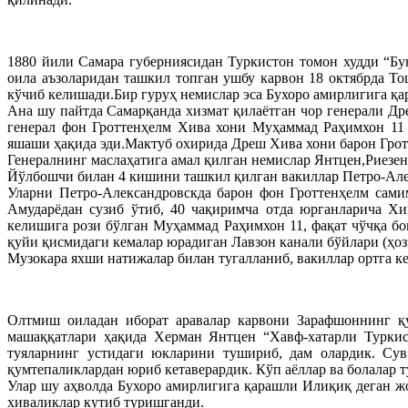
1880 йили Самара губерниясидан Туркистон томон худди “Бу
оила аъзоларидан ташкил топган ушбу карвон 18 октябрда Т
кўчиб келишади.Бир гуруҳ немислар эса Бухоро амирлигига қ
Ана шу пайтда Самарқанда хизмат қилаётган чор генерали Дре
генерал фон Гроттенҳелм Хива хони Муҳаммад Раҳимхон 11 
яшаши ҳақида эди.Мактуб охирида Дреш Хива хони барон Грот
Генералнинг маслаҳатига амал қилган немислар Янтцен,Риезе
Йўлбошчи билан 4 кишини ташкил қилган вакиллар Петро-Але
Уларни Петро-Александровскда барон фон Гроттенҳелм сами
Амударёдан сузиб ўтиб, 40 чақиримча отда юрганларича Хи
келишига рози бўлган Муҳаммад Раҳимхон 11, фақат чўчқа б
қуйи қисмидаги кемалар юрадиган Лавзон канали бўйлари (ҳо
Музокара яхши натижалар билан тугалланиб, вакиллар ортга к
Олтмиш оиладан иборат аравалар карвони Зарафшоннинг қу
машаққатлари ҳақида Херман Янтцен “Хавф-хатарли Туркис
туяларнинг устидаги юкларини тушириб, дам олардик. Сув 
қумтепаликлардан юриб кетаверардик. Кўп аёллар ва болалар т
Улар шу аҳволда Бухоро амирлигига қарашли Илиқиқ деган ж
хиваликлар кутиб туришганди.