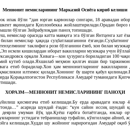
Меннонит немисларининг Марказий Осиёга кириб келиши
юк ипак йўли “дан юрган карвонлар сингари, 18 аравадан ибо
ошкент яқинидаги Қоплонбекка жойлаштирилади.Орадан бироз ва
арашли бўлган Зийрабулоқдан паноҳ топишади.
ш, немислар орасида катта мавқега эга бўлган Янтценга хат ёза
билан немислар ҳақида суҳбатлашганини ёзганди.Суҳбатнинг
тенҳелмнинг таклифига рози бўлганини ёзиб, хон билан музока
н,Эп исмли кишилардан иборат вакилларни музокара учун йўлла
ксандровск орқали Хивага—хон ҳузурига бориладиган 100 чақи
мий кутиб олади.Яхшилаб меҳмон қилгач яхши бир таржимонн
вага етиб борадилар.Хон ҳам меннонитларнинг вакилларини 
оқмасликни илтимос қилади.Хоннинг бу шарти қабул қилинади
зирда Қорақалпоғистон Республикаси Амударё туманидаги Қипч
етишади.
ХОРАЗМ—МЕННОНИТ НЕМИСЛАРИНИНГ ПАНОҲИ
йилиш қисмигача етиб келишади.Бу ерда аравадаги юклар 4
тонда…” асарида шундай ёзади: “кун сайин иссиқ шундай қ
деярли умуман йўқ эди.Қуёш ғарбга ботаётганда, юклар орт
уяларнинг устидаги тебранишлар туфайли, кўнгиллари айниб, жу
ойга келишади.Худди шу жойнинг нарироғидан Амударё оқиб ў