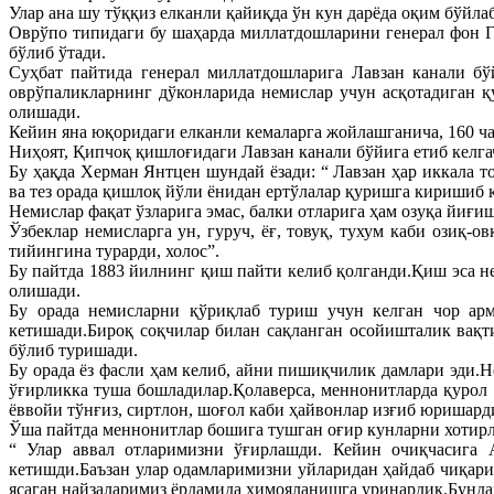
Улар ана шу тўққиз елканли қайиқда ўн кун дарёда оқим бўйла
Оврўпо типидаги бу шаҳарда миллатдошларини генерал фон Г
бўлиб ўтади.
Суҳбат пайтида генерал миллатдошларига Лавзан канали бў
оврўпаликларнинг дўконларида немислар учун асқотадиган қ
олишади.
Кейин яна юқоридаги елканли кемаларга жойлашганича, 160 ча
Ниҳоят, Қипчоқ қишлоғидаги Лавзан канали бўйига етиб келга
Бу ҳақда Херман Янтцен шундай ёзади: “ Лавзан ҳар иккала 
ва тез орада қишлоқ йўли ёнидан ертўлалар қуришга киришиб к
Немислар фақат ўзларига эмас, балки отларига ҳам озуқа йиғ
Ўзбеклар немисларга ун, гуруч, ёғ, товуқ, тухум каби озиқ-
тийингина турарди, холос”.
Бу пайтда 1883 йилнинг қиш пайти келиб қолганди.Қиш эса не
олишади.
Бу орада немисларни қўриқлаб туриш учун келган чор арм
кетишади.Бироқ соқчилар билан сақланган осойишталик вақти
бўлиб туришади.
Бу орада ёз фасли ҳам келиб, айни пишиқчилик дамлари эди.Н
ўғирликка туша бошладилар.Қолаверса, меннонитларда қурол
ёввойи тўнғиз, сиртлон, шоғол каби ҳайвонлар изғиб юришард
Ўша пайтда меннонитлар бошига тушган оғир кунларни хотирл
“ Улар аввал отларимизни ўғирлашди. Кейин очиқчасига
кетишди.Баъзан улар одамларимизни уйларидан ҳайдаб чиқариб
ясаган найзаларимиз ёрдамида ҳимояланишга уринардик.Бундан