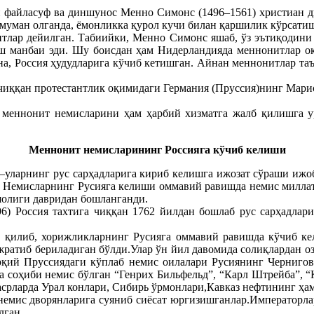
файласуф ва диншунос Менно Симонс (1496–1561) христиан дин
умуман олганда, ёмонликка қурол кучи билан қаршилик кўрсати
итлар дейилган. Табиийки, Менно Симонс яшаб, ўз эътиқодини т
 манбаи эди. Шу боисдан ҳам Нидерландияда меннонитлар оқим
на, Россия ҳудудларига кўчиб кетишган. Айнан меннонитлар та
чиққан протестантлик оқимидаги Германия (Пруссия)нинг Мари
, меннонит немисларини ҳам ҳарбий хизматга жалб қилишга 
Меннонит немисларининг Россияга кўчиб келиши
уларнинг рус сарҳадларига кириб келишга ижозат сўраши ижоби
 Немисларнинг Русияга келиши оммавий равишда немис миллати
олиги давридан бошланганди.
6) Россия тахтига чиққан 1762 йилдан бошлаб рус сарҳадлар
он қилиб, хорижликларнинг Русияга оммавий равишда кўчиб 
ратиб бериладиган бўлди.Улар ўн йил давомида солиқлардан оз
қий Пруссиядаги кўплаб немис оилалари Русиянинг Чернигов, 
а соҳиби немис бўлган “Генрих Бильфельд”, “Карл Штрейба”, “К
 асрларда Урал конлари, Сибирь ўрмонлари,Кавказ нефтининг ҳа
 немис дворянларига суяниб сиёсат юргизишганлар.Императорла
лган.