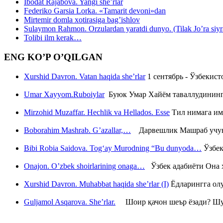
Ibodat Rajabova. Yangi she’rlar
Federiko Garsia Lorka. «Tamarit devoni»dan
Mirtemir domla xotirasiga bag’ishlov
Sulaymon Rahmon. Orzulardan yaratdi dunyo. (Tilak Jo’ra siyrati
Tolibi ilm kerak…
ENG KO’P O’QILGAN
Xurshid Davron. Vatan haqida she’rlar
1 сентябрь - Ўзбекис
Umar Xayyom.Ruboiylar
Буюк Умар Хайём таваллудининг 
Mirzohid Muzaffar. Hechlik va Hellados. Esse
Тил нимага им
Boborahim Mashrab. G’azallar,…
Дарвешлик Машраб учун ш
Bibi Robia Saidova. Tog‘ay Murodning “Bu dunyoda…
Ўзбек
Onajon. O’zbek shoirlarining onaga…
Ўзбек адабиёти Она ҳ
Xurshid Davron. Muhabbat haqida she’rlar (I)
Ёдларингга ол
Guljamol Asqarova. She’rlar.
Шоир қачон шеър ёзади? Шу с