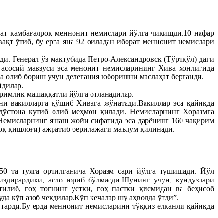
рат камбағалроқ меннонит немислари йўлга чиқишди.10 нафар
қт ўтиб, бу ерга яна 92 оиладан иборат меннонит немислари
ди. Генерал ўз мактубида Петро-Александровск (Тўрткўл) даги
 асосий мавзуси эса менонит немисларининг Хива хонлигида
ра олиб бориш учун делегация юборишни маслаҳат берганди.
йдилар.
римлик машаққатли йўлга отланадилар.
и вакилларга қўшиб Хивага жўнатади.Вакиллар эса қайиқда
дўстона кутиб олиб меҳмон қилади. Немисларнинг Хоразмга
.Немисларнинг яшаш жойи сифатида эса дарёнинг 160 чақирим
оқ қишлоғи) ажратиб берилажаги маълум қилинади.
50 та туяга ортилганича Хоразм сари йўлга тушишади. Йўл
издирардики, асло юриб бўлмасди.Шунинг учун, кундузлари
илиб, гоҳ тоғнинг устки, гоҳ пастки қисмидан ва беҳисоб
да кўп азоб чекдилар.Кўп кечалар шу аҳволда ўтди”.
тарди.Бу ерда меннонит немисларини тўққиз елканли қайиқда