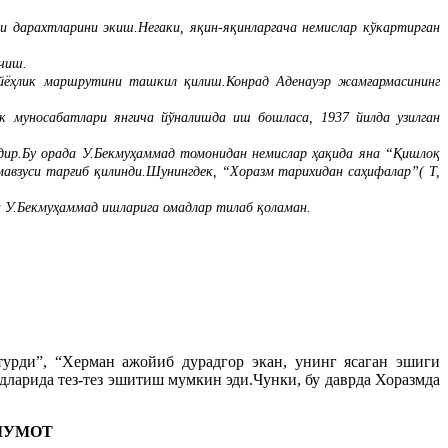
и дарахтларини экиш.Негаки, яқин-яқинларгача немислар кўкартирган
очиш.
айёҳлик маршрутини ташкил қилиш.Конрад Аденауэр жамғармасининг
 муносабатлари янгича йўналишда иш бошласа, 1937 йилда узилган
дир.Бу орада У.Бекмуҳаммад томонидан немислар ҳақида яна “Қишлоқ
 мавзуси тарғиб қилинди.Шунингдек, “Хоразм тарихидан саҳифалар”( Т,
н У.Бекмуҳаммад ишларига омадлар тилаб қоламан.
турди”, “Херман ажойиб дурадгор экан, унинг ясаган эшиги
удларида тез-тез эшитиш мумкин эди.Чунки, бу даврда Хоразмда
ЛУМОТ