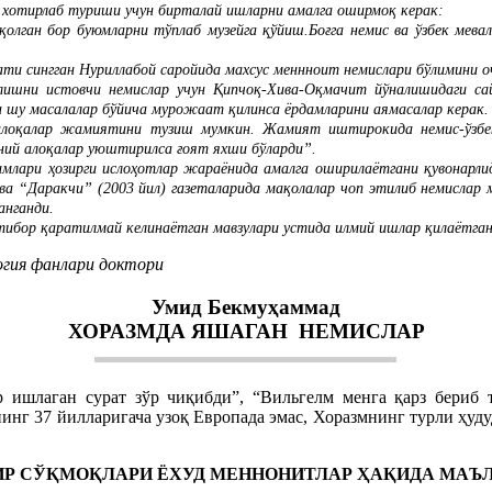
 хотирлаб туриши учун бирталай ишларни амалга оширмоқ керак:
олган бор буюмларни тўплаб музейга қўйиш.Боғга немис ва ўзбек мевал
нати сингган Нуриллабой саройида махсус меннноит немислари бўлимини 
лишни истовчи немислар учун Қипчоқ-Хива-Оқмачит йўналишидаги с
а шу масалалар бўйича мурожаат қилинса ёрдамларини аямасалар керак.
алоқалар жамиятини тузиш мумкин. Жамият иштирокида немис-ўзбек
ний алоқалар уюштирилса ғоят яхши бўларди”.
имлари ҳозирги ислоҳотлар жараёнида амалга оширилаётгани қувонарли
) ва “Даракчи” (2003 йил) газеталарида мақолалар чоп этилиб немислар
анганди.
ътибор қаратилмай келинаётган мавзулари устида илмий ишлар қилаётга
огия фанлари доктори
Умид Бекмуҳаммад
ХОРАЗМДА ЯШАГАН НЕМИСЛАР
р ишлаган сурат зўр чиқибди”, “Вильгелм менга қарз бериб 
нинг 37 йилларигача узоқ Европада эмас, Хоразмнинг турли ҳуд
ИР СЎҚМОҚЛАРИ ЁХУД МЕННОНИТЛАР ҲАҚИДА МАЪ