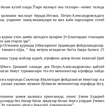
 билан кутиб олади.Ўзаро мулоқот она тиллари—немис тилида
 қилишни маслаҳат беради.Негаки, Петро-Александровскдаги
аза, уларнинг ошиқ-мошиқлари ва мих каби нарсаларни сотиб
 қуриш учун дамба ортидаги ерларни ўт-ўланлардан тозаладик
н ҳам етарли эди”.
лар.Отхонани қуришда ўзбекларнинг ёрдамидан фойдаланадилар.
 ёзишига кўра, “ бир метрча келадиган битта бакра балиғи 25
ликка турар жойлар қуриб, атрофини девор билан яхшилаб ўраб
 бўйига ўрнашиб олишди дея Петро-Александровскка қайтиб
ашган ёвмут туркманлари тез-тез меннонитлар атрофида пайдо
силга кирганди.Соқчилар йўқлигидан фойдаланган ёвмутлар эса
л ушлаш умуман мумкин бўлмаган меннонитлар атрофида буғу,
отинини ҳимоя қилишга уринганида, унинг ўзини ўлдириб
олларда биз ёшлар баъзи эркаклар билан бирга улардан ўзимиз
Эп тоғанинг оёғига йиқилиб, ёлворардилар”.