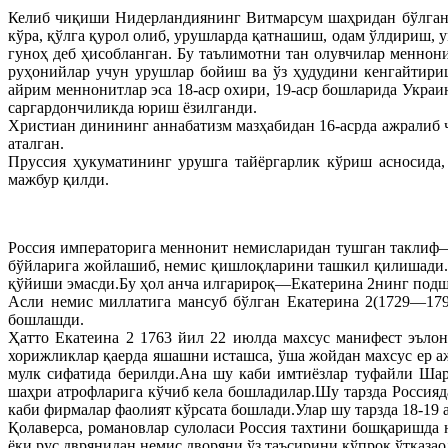
Келиб чиқиши Нидерландиянинг Витмарсум шаҳридан бўлган 
кўра, қўлга қурол олиб, урушларда қатнашиш, одам ўлдириш, 
гуноҳ деб ҳисобланган. Бу таълимотни тан олувчилар меннон
руҳонийлар учун урушлар бойиш ва ўз ҳудудини кенгайтириш
айрим меннонитлар эса 18-аср охири, 19-аср бошларида Украи
саргардончиликда юриш ёзилганди.
Христиан динининг аннабатизм мазҳабидан 16-асрда ажралиб 
аталган.
Пруссия ҳукуматининг урушга тайёргарлик кўриш асносида
мажбур қилди.
Россия императорига меннонит немисларидан тушган таклиф—
бўйларига жойлашиб, немис қишлоқларини ташкил қилишади.
қўйиши эмасди.Бу ҳол анча илгарироқ—Екатерина 2нинг подш
Асли немис миллатига мансуб бўлган Екатерина 2(1729—179
бошлашди.
Ҳатто Екатеина 2 1763 йил 22 июлда махсус манифест эъл
хорижликлар қаерда яшашни исташса, ўша жойдан махсус ер аж
мулк сифатида берилди.Ана шу каби имтиёзлар туфайли Шар
шаҳри атрофларига кўчиб кела бошладилар.Шу тарзда Россияд
каби фирмалар фаолият кўрсата бошлади.Улар шу тарзда 18-19
Қолаверса, романовлар сулоласи Россия тахтини бошқаришда
ёки рус дврянидан немис дворяни ўз таъсирини кўпроқ ўтказао