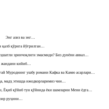
н! Энг азиз ва энг…
н қалб қўрига йўғрилган…
аҳшатли эринчоқлиги эмасмиди? Биз дунёни аввал…
», жандани кийиб…
Тоғай Муроднинг ушбу романи Кафка ва Камю асарлари…
шда, мадҳ этишда ижодкорларимиз чин…
и, Ёқиб қўйиб тун қўйнида ёки шамларни Мени ёдга…
шоир руҳини…