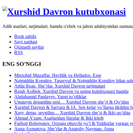
Adib asarlari, tarjimalari, hamda o'zbek va jahon adabiyotidan namun
Bosh sahifa
Sayt xaritasi
Qiziqarli saytlar
RSS
ENG SO’NGGI
Mirzohid Muzaffar. Hechlik va Hellados. Esse
Najmiddin Komilov. Tasavvuf & Najmiddin Komilov bilan suhb
Attila Ilxan. She’rlar. Xurshid Davron tarjimalari
Rajab Xolbek. Xurshid Davron va uning kutubxonasi haqida
Abduhamid Pardayev. Yangi to’rtliklar
Unutayin degandim seni… Xurshid Davron she’ri & Qo’shiq
Xurshid Davron & Sarvara & IA. Sen kelar yo’llarga tikildim
Xayr, dema, sevgilim… Xurshid Davron she’ri & Ikki qo’shiq
Ahmad A’zam. Asarlaridan fiqralar & Ikki kitob
Farhod Bobojonov. Orzuga eltuvchi yo‘l & Yulduzlar yurgan y
Anna Axmatova. She’rlar & Anatoliy Nayman. Anna