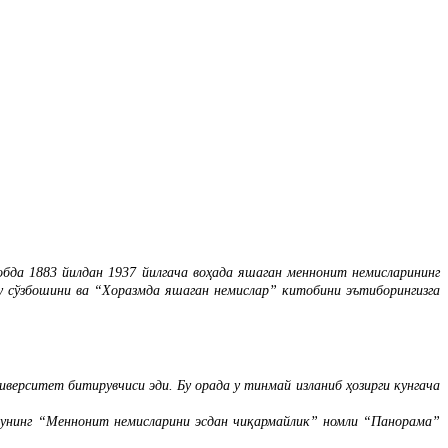
а 1883 йилдан 1937 йилгача воҳада яшаган меннонит немисларининг
у сўзбошини ва “Хоразмда яшаган немислар” китобини эътиборингизга
верситет битирувчиси эди. Бу орада у тинмай изланиб ҳозирги кунгача
 унинг “Меннонит немисларини эсдан чиқармайлик” номли “Панорама”