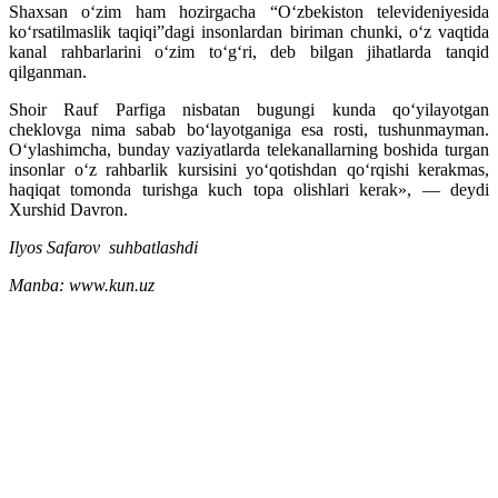
Shaxsan o‘zim ham hozirgacha “O‘zbekiston televideniyesida
ko‘rsatilmaslik taqiqi”dagi insonlardan biriman chunki, o‘z vaqtida
kanal rahbarlarini o‘zim to‘g‘ri, deb bilgan jihatlarda tanqid
qilganman.
Shoir Rauf Parfiga nisbatan bugungi kunda qo‘yilayotgan
cheklovga nima sabab bo‘layotganiga esa rosti, tushunmayman.
O‘ylashimcha, bunday vaziyatlarda telekanallarning boshida turgan
insonlar o‘z rahbarlik kursisini yo‘qotishdan qo‘rqishi kerakmas,
haqiqat tomonda turishga kuch topa olishlari kerak», — deydi
Xurshid Davron.
Ilyos Safarov suhbatlashdi
Manba: www.kun.uz