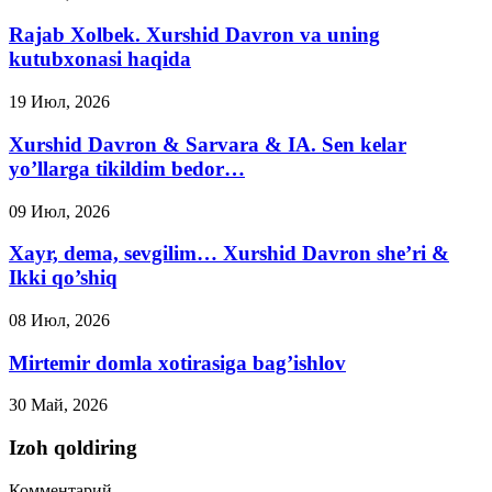
Rajab Xolbek. Xurshid Davron va uning
kutubxonasi haqida
19 Июл, 2026
Xurshid Davron & Sarvara & IA. Sen kelar
yo’llarga tikildim bedor…
09 Июл, 2026
Xayr, dema, sevgilim… Xurshid Davron she’ri &
Ikki qo’shiq
08 Июл, 2026
Mirtemir domla xotirasiga bag’ishlov
30 Май, 2026
Izoh qoldiring
Комментарий