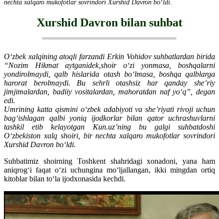
nechta xalqaro mukofotlar sovrindori Xurshid Davron bo‘ldi.
Xurshid Davron bilan suhbat
O‘zbek xalqining atoqli farzandi Erkin Vohidov suhbatlardan birida
“Nozim Hikmat aytganidek,shoir o‘zi yonmasa, boshqalarni
yondirolmaydi, qalb hislarida otash bo‘lmasa, boshqa qalblarga
harorat berolmaydi. Bu sehrli otashsiz har qanday she’riy
jimjimalardan, badiiy vositalardan, mahoratdan naf yo‘q”, degan
edi.
Umrining katta qismini o‘zbek adabiyoti va she’riyati rivoji uchun
bag‘ishlagan qalbi yoniq ijodkorlar bilan qator uchrashuvlarni
tashkil etib kelayotgan Kun.uzʼning bu galgi suhbatdoshi
O‘zbekiston xalq shoiri, bir nechta xalqaro mukofotlar sovrindori
Xurshid Davron bo‘ldi.
Suhbatimiz shoirning Toshkent shahridagi xonadoni, yana ham
aniqrog‘i faqat o‘zi uchungina mo‘ljallangan, ikki mingdan ortiq
kitoblar bilan to‘la ijodxonasida kechdi.