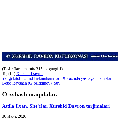
(Tashriflar: umumiy 315, bugungi 1)
Teg(lar)
Xurshid Davron
Yangi kitob: Umid Bekmuhammad. Xorazmda yashagan nemislar
Bobo Ravshan (G‘oziddinov). Suv
O'xshash maqolalar.
Attila Ilxan. She’rlar. Xurshid Davron tarjimalari
30 Июл, 2026