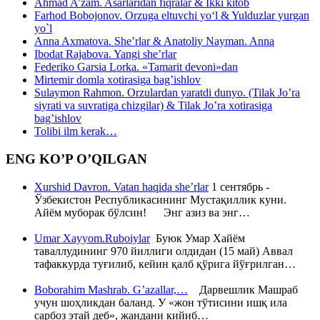
Ahmad A’zam. Asarlaridan fiqralar & Ikki kitob
Farhod Bobojonov. Orzuga eltuvchi yo‘l & Yulduzlar yurgan
yo`l
Anna Axmatova. She’rlar & Anatoliy Nayman. Anna
Ibodat Rajabova. Yangi she’rlar
Federiko Garsia Lorka. «Tamarit devoni»dan
Mirtemir domla xotirasiga bag’ishlov
Sulaymon Rahmon. Orzulardan yaratdi dunyo. (Tilak Jo’ra
siyrati va suvratiga chizgilar) & Tilak Jo’ra xotirasiga
bag’ishlov
Tolibi ilm kerak…
ENG KO’P O’QILGAN
Xurshid Davron. Vatan haqida she’rlar
1 сентябрь -
Ўзбекистон Республикасининг Мустақиллик куни.
Айём муборак бўлсин! Энг азиз ва энг…
Umar Xayyom.Ruboiylar
Буюк Умар Хайём
таваллудининг 970 йиллиги олдидан (15 май) Аввал
тафаккурда туғилиб, кейин қалб қўрига йўғрилган…
Boborahim Mashrab. G’azallar,…
Дарвешлик Машраб
учун шоҳликдан баланд. У «жон тўтисини ишқ ила
сарбоз этай деб», жандани кийиб…