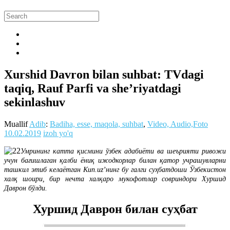
Xurshid Davron bilan suhbat: TVdagi
taqiq, Rauf Parfi va she’riyatdagi
sekinlashuv
Muallif
Adib
:
Badiha, esse, maqola, suhbat
,
Video, Audio,Foto
10.02.2019
izoh yo'q
Умрининг катта қисмини ўзбек адабиёти ва шеърияти ривожи
учун бағишлаган қалби ёниқ ижодкорлар билан қатор учрашувларни
ташкил этиб келаётган Kun.uzʼнинг бу галги суҳбатдоши Ўзбекистон
халқ шоири, бир нечта халқаро мукофотлар совриндори Хуршид
Даврон бўлди.
Хуршид Даврон билан суҳбат