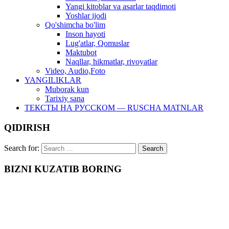
Yangi kitoblar va asarlar taqdimoti
Yoshlar ijodi
Qo'shimcha bo'lim
Inson hayoti
Lug'atlar, Qomuslar
Maktubot
Naqllar, hikmatlar, rivoyatlar
Video, Audio,Foto
YANGILIKLAR
Muborak kun
Tarixiy sana
ТЕКСТЫ НА РУССКОМ — RUSCHA MATNLAR
QIDIRISH
Search for:
BIZNI KUZATIB BORING