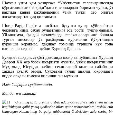
Шахсан ўзим ҳам ҳозиргача “Ўзбекистон телевидениесида
кўрсатилмаслик тақиқи”даги инсонлардан бириман чунки, ўз
вақтида канал раҳбарларини ўзим тўғри, деб билган
жиҳатларда танқид қилганман.
Шоир Рауф Парфига нисбатан бугунги кунда қўйилаётган
чекловга нима сабаб бўлаётганига эса рости, тушунмайман.
Ўйлашимча, бундай вазиятларда телеканалларнинг бошида
турган инсонлар ўз раҳбарлик курсисини йўқотишдан
қўрқиши керакмас, ҳақиқат томонда туришга куч топа
олишлари керак», — дейди Хуршид Даврон.
Бундан ташқари, суҳбат давомида шоир ва публицист Хуршид
Даврон XX аср ўзбек шеърияти муҳити, ўзбек шеъриятининг
Муҳаммад Юсуфдан кейин секинлашиб қолиши сабаблари
ҳақида сўзлаб берди. Суҳбатни тўлиқ шаклда юқоридаги
видео орқали томоша қилишингиз мумкин.
Илёс Сафаров суҳбатлашди.
Mанба: www.kun.uz
Umrining katta qismini o‘zbek adabiyoti va she’riyati rivoji uchun
bag‘ishlagan qalbi yoniq ijodkorlar bilan qator uchrashuvlarni tashkil etib
kelayotgan Kun.uzʼning bu galgi suhbatdoshi O‘zbekiston xalq shoiri, bir