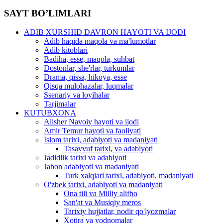
SAYT BO’LIMLARI
ADIB XURSHID DAVRON HAYOTI VA IJODI
Adib haqida maqola va ma'lumotlar
Adib kitoblari
Badiha, esse, maqola, suhbat
Dostonlar, she'rlar, turkumlar
Drama, qissa, hikoya, esse
Qisqa mulohazalar, luqmalar
Ssenariy va loyihalar
Tarjimalar
KUTUBXONA
Alisher Navoiy hayoti va ijodi
Amir Temur hayoti va faoliyati
Islom tarixi, adabiyoti va madaniyati
Tasavvuf tarixi, va adabiyoti
Jadidlik tarixi va adabiyoti
Jahon adabiyoti va madaniyati
Turk xalqlari tarixi, adabiyoti, madaniyati
O'zbek tarixi, adabiyoti va madaniyati
Ona tili va Milliy alifbo
San'at va Musiqiy meros
Tarixiy hujjatlar, nodir qo'lyozmalar
Xotira va yodnomalar