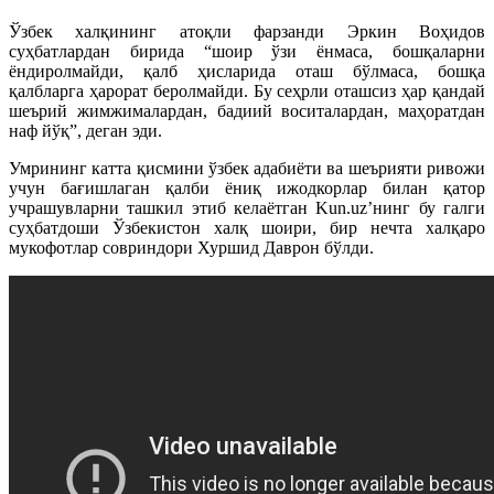
Ўзбек халқининг атоқли фарзанди Эркин Воҳидов
суҳбатлардан бирида “шоир ўзи ёнмаса, бошқаларни
ёндиролмайди, қалб ҳисларида оташ бўлмаса, бошқа
қалбларга ҳарорат беролмайди. Бу сеҳрли оташсиз ҳар қандай
шеърий жимжималардан, бадиий воситалардан, маҳоратдан
наф йўқ”, деган эди.
Умрининг катта қисмини ўзбек адабиёти ва шеърияти ривожи
учун бағишлаган қалби ёниқ ижодкорлар билан қатор
учрашувларни ташкил этиб келаётган Kun.uzʼнинг бу галги
суҳбатдоши Ўзбекистон халқ шоири, бир нечта халқаро
мукофотлар совриндори Хуршид Даврон бўлди.