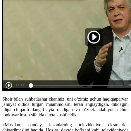
Shoir bilan suhbatlashar ekanmiz, uni o‘zimiz uchun haqiqatparvar,
jamiyat oldida turgan muammolarni teran anglaydigan, dilidagini
tiliga chiqarib dangal ayta oladigan va o‘zbek adabiyoti uchun
jonkuyar inson sifatida qayta kashf etdik.
«Masalan, qanday insonlarning televideniye ekranlarida
chiqarilmasligi haqida. Hozirgi davrda bo‘lgani kabi, televideniyeda