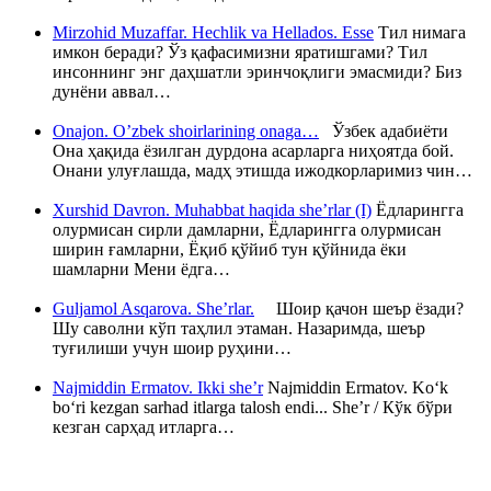
Mirzohid Muzaffar. Hechlik va Hellados. Esse
Тил нимага
имкон беради? Ўз қафасимизни яратишгами? Тил
инсоннинг энг даҳшатли эринчоқлиги эмасмиди? Биз
дунёни аввал…
Onajon. O’zbek shoirlarining onaga…
Ўзбек адабиёти
Она ҳақида ёзилган дурдона асарларга ниҳоятда бой.
Онани улуғлашда, мадҳ этишда ижодкорларимиз чин…
Xurshid Davron. Muhabbat haqida she’rlar (I)
Ёдларингга
олурмисан сирли дамларни, Ёдларингга олурмисан
ширин ғамларни, Ёқиб қўйиб тун қўйнида ёки
шамларни Мени ёдга…
Guljamol Asqarova. She’rlar.
Шоир қачон шеър ёзади?
Шу саволни кўп таҳлил этаман. Назаримда, шеър
туғилиши учун шоир руҳини…
Najmiddin Ermatov. Ikki she’r
Najmiddin Ermatov. Ko‘k
bo‘ri kezgan sarhad itlarga talosh endi... She’r / Кўк бўри
кезган сарҳад итларга…