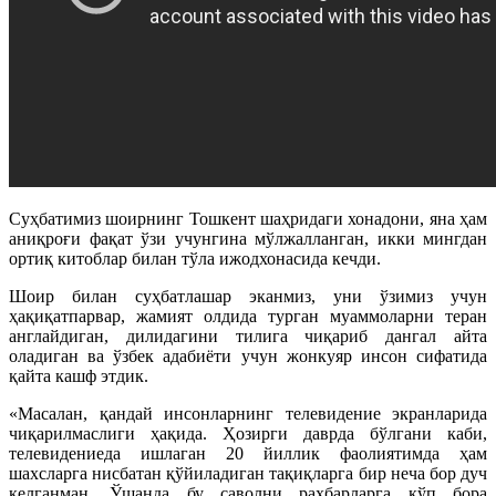
Суҳбатимиз шоирнинг Тошкент шаҳридаги хонадони, яна ҳам
аниқроғи фақат ўзи учунгина мўлжалланган, икки мингдан
ортиқ китоблар билан тўла ижодхонасида кечди.
Шоир билан суҳбатлашар эканмиз, уни ўзимиз учун
ҳақиқатпарвар, жамият олдида турган муаммоларни теран
англайдиган, дилидагини тилига чиқариб дангал айта
оладиган ва ўзбек адабиёти учун жонкуяр инсон сифатида
қайта кашф этдик.
«Масалан, қандай инсонларнинг телевидение экранларида
чиқарилмаслиги ҳақида. Ҳозирги даврда бўлгани каби,
телевидениеда ишлаган 20 йиллик фаолиятимда ҳам
шахсларга нисбатан қўйиладиган тақиқларга бир неча бор дуч
келганман. Ўшанда бу саволни раҳбарларга кўп бора