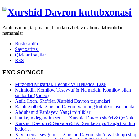
Adib asarlari, tarjimalari, hamda o'zbek va jahon adabiyotidan
namunalar
Bosh sahifa
Sayt xaritasi
Qiziqarli saytlar
RSS
ENG SO’NGGI
Mirzohid Muzaffar. Hechlik va Hellados. Esse
Najmiddin Komilov. Tasavvuf & Najmiddin Komilov bilan
suhbatlar (Video)
Attila Ilxan. She’rlar. Xurshid Davron tarjimalari
Rajab Xolbek. Xurshid Davron va uning kutubxonasi haqida
Abduhamid Pardayev. Yangi to’rtliklar
Unutayin degandim seni… Xurshid Davron she’ri & Qo’shiq
Xurshid Davron & Sarvara & IA. Sen kelar yo’llarga tikildim
bedor…
Xayr, dema, sevgilim… Xurshid Davron she’ri & Ikki qo’shiq