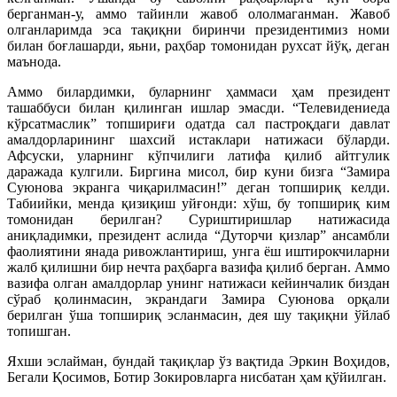
берганман-у, аммо тайинли жавоб ололмаганман. Жавоб
олганларимда эса тақиқни биринчи президентимиз номи
билан боғлашарди, яьни, раҳбар томонидан рухсат йўқ, деган
маънода.
Аммо билардимки, буларнинг ҳаммаси ҳам президент
ташаббуси билан қилинган ишлар эмасди. “Телевидениеда
кўрсатмаслик” топшириғи одатда сал пастроқдаги давлат
амалдорларининг шахсий истаклари натижаси бўларди.
Афсуски, уларнинг кўпчилиги латифа қилиб айтгулик
даражада кулгили. Биргина мисол, бир куни бизга “Замира
Суюнова экранга чиқарилмасин!” деган топшириқ келди.
Табиийки, менда қизиқиш уйғонди: хўш, бу топшириқ ким
томонидан берилган? Суриштиришлар натижасида
аниқладимки, президент аслида “Дуторчи қизлар” ансамбли
фаолиятини янада ривожлантириш, унга ёш иштирокчиларни
жалб қилишни бир нечта раҳбарга вазифа қилиб берган. Аммо
вазифа олган амалдорлар унинг натижаси кейинчалик биздан
сўраб қолинмасин, экрандаги Замира Суюнова орқали
берилган ўша топшириқ эсланмасин, дея шу тақиқни ўйлаб
топишган.
Яхши эслайман, бундай тақиқлар ўз вақтида Эркин Воҳидов,
Бегали Қосимов, Ботир Зокировларга нисбатан ҳам қўйилган.