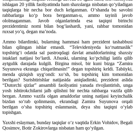
ishlagan 20 yillik faoliyatimda ham shaxslarga nisbatan qo‘yiladigan
taqiqlarga bir necha bor duch kelganman. O‘shanda bu savolni
rahbarlarga ko‘p bora berganman-u, ammo tayinli javob
ololmaganman. Javob olganlarimda esa taqiqni birinchi
prezidentimiz nomi bilan bog‘lashardi, yani, rahbar tomonidan
ruxsat yo‘q, degan ma’noda.
Ammo bilardimki, bularning hammasi ham prezident tashabbusi
bilan qilingan ishlar emasdi. “Televideniyeda ko‘rsatmaslik”
topshirig‘i odatda sal pastroqdagi davlat amaldorlarining shaxsiy
istaklari natijasi bo‘lardi. Afsuski, ularning ko‘pchiligi latifa qilib
aytgulik darajada kulgili. Birgina misol, bir kuni bizga “Zamira
Suyunova ekranga chiqarilmasin!” degan topshiriq keldi. Tabiiyki,
menda qiziqish uyg‘ondi: xo‘sh, bu topshiriq kim tomonidan
berilgan? Surishtirishlar natijasida aniqladimki, prezident aslida
“Dutorchi qizlar” ansambli faoliyatini yanada rivojlantirish, unga
yosh ishtirokchilarni jalb qilishni bir nechta rahbarga vazifa qilib
bergan. Ammo vazifa olgan amaldorlar uning natijasi keyinchalik
bizdan so‘rab qolinmasin, ekrandagi Zamira Suyunova orqali
berilgan o‘sha topshiriq eslanmasin, deya shu taqiqni o‘ylab
topishgan.
Yaxshi eslayman, bunday taqiqlar o‘z vaqtida Erkin Vohidov, Begali
Qosimov, Botir Zokirovlarga nisbatan ham qo‘yilgan.