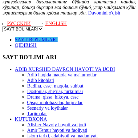
кутувдагилар баъзиларининг бўйнида қонталаш чандиқ
кўринар, бошқа бирлари эса бошсиз бўлиб, улар чайқалган кўйи
эҳтиёткорлик билан қадам ташлар эди.
Davomini o'qish
РУССКИЙ
ENGLISH
SAYT BO'LIMLARI
QIDIRISH
SAYT BO’LIMLARI
ADIB XURSHID DAVRON HAYOTI VA IJODI
Adib haqida maqola va ma'lumotlar
Adib kitoblari
Badiha, esse, maqola, suhbat
Dostonlar, she'rlar, turkumlar
Drama, qissa, hikoya, esse
Qisqa mulohazalar, luqmalar
Ssenariy va loyihalar
Tarjimalar
KUTUBXONA
Alisher Navoiy hayoti va ijodi
Amir Temur hayoti va faoliyati
Islom tarixi, adabiyoti va madaniyati