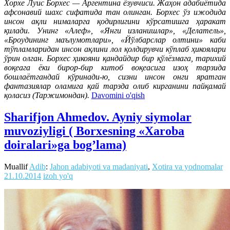
Хорхе Луис Борхес — Аргентина ёзувчиси. Жаҳон адабиётида
афсонавий шахс сифатида тан олинган. Борхес ўз ижодида
инсон ақли нималарга қодирлигини кўрсатишга ҳаракат
қилади. Унинг «Алеф», «Янги изланишлар», «Делатель»,
«Броудининг маълумотлари», «Йўлбарслар олтини» каби
тўпламларидан инсон ақлини лол қолдирувчи кўплаб ҳикоялари
ўрин олган. Борхес ҳикояни қандайдир бир қўлёзмага, тарихий
воқеага ёки бирор-бир китоб воқеасига изоҳ тарзида
бошлаётгандай кўринади-ю, сизни инсон онги яратган
фантазиялар оламига қай тарзда олиб кирганини пайқамай
қоласиз (Таржимондан).
Davomini o'qish
Sharifjon Ahmedov. Ayniy siymolar
muvoziyligi ( Borxesning «Xaroba
doiralari»ga bog’lama)
Muallif
Adib
:
Jahon adabiyoti va madaniyati
,
Xotira va yodnomalar
21.10.2014
izoh yo'q