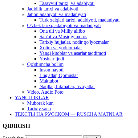
Tasavvuf tarixi, va adabiyoti
Jadidlik tarixi va adabiyoti
Jahon adabiyoti va madaniyati
Turk xalqlari tarixi, adabiyoti, madaniyati
O'zbek tarixi, adabiyoti va madaniyati
Ona tili va Milliy alifbo
San'at va Musiqiy meros
Tarixiy hujjatlar, nodir qo'lyozmalar
Xotira va yodnomalar
Yangi kitoblar va asarlar taqdimoti
Yoshlar ijodi
Qo'shimcha bo'lim
Inson hayoti
Lug'atlar, Qomuslar
Maktubot
Naqllar, hikmatlar, rivoyatlar
Video, Audio,Foto
YANGILIKLAR
Muborak kun
Tarixiy sana
ТЕКСТЫ НА РУССКОМ — RUSCHA MATNLAR
QIDIRISH