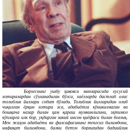
Борхеснинг ушбу ҳикояси манзарасида хусусий
хотиралардан сўзланадиган бўлса, хаёлларда дастлаб олис
толиблик йиллари собит бўлади. Толиблик йилларидан олиб
чиқилган ёрқин хотира эса, адабиётга кўникилмаган ва
бошқача назар билан ҳам қараш мумкинлигини, эҳтимол
кўпларга илк бор, уқдирган закий инсон қиёфаси билан боғлиқ.
Мен жаҳон адабиёти ва фалсафасининг тенгсиз билимдони,
нафақат билимдони, балки бутун борлиғидан бадиийлик