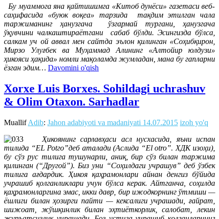
Бу муаммога яна қайтишимга «Китоб дунёси» газетаси веб-
саҳифасида «буюк воқеа» тарзида тақдим этилган чала
таржиманинг ҳанузгача ўзгармай тургани, ҳанузгача
ўқувчини чалкаштираётгани сабаб бўлди. Эсингизда бўлса,
салкам уч ой аввал мен сайтда эълон қилинган «Соҳибқирон,
Мирзо Улуғбек ва Муҳаммад Алининг «Алтойир юлдузи»
ҳикояси ҳақида» номли мақоламда жумладан, мана бу гапларни
ёзган эдим…
Davomini o'qish
Xorxe Luis Borxes. Sohildagi uchrashuv
& Olim Otaxon. Sarhadlar
Muallif
Adib
:
Jahon adabiyoti va madaniyati
14.07.2015
izoh yo'q
Ҳикоянинг сарлавҳаси асл нусхасида, яъни испан
тилида “ЕL Роtго”деб аталади (Аслида “El otro”. ХДК изоҳи),
бу сўз рус тилига тушунарли, аниқ, бир сўз билан таржима
қилинган (“Другой”). Биз уни “Соҳилдаги учрашув” деб ўзбек
тилига ағдардик. Ҳикоя қаҳрамонлари айнан денгиз бўйида
учрашиб қолганликлари учун бўлса керак. Айтганча, соҳилда
қаҳрамонларгина эмас, икки давр, бир ижодкорнинг ўтмиши —
ёшлиги билан ҳозирги пайти — кексалиги учрашади, ғайрат,
шижоат, жўшқинлик билан эҳтиёткорлик, салобат, лекин
журъатсизлик учрашади. Боз устига учрашиб қолганларнинг