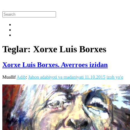
Teglar: Xorxe Luis Borxes
Xorxe Luis Borxes. Averroes izidan
Muallif
Adib
:
Jahon adabiyoti va madaniyati
11.10.2015
izoh yo'q