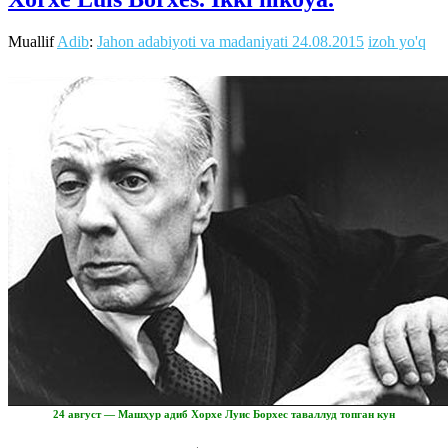
Muallif
Adib
:
Jahon adabiyoti va madaniyati
24.08.2015
izoh yo'q
24 август — Машҳур адиб Хорхе Луис Борхес таваллуд топган кун