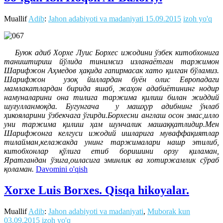
Muallif
Adib
:
Jahon adabiyoti va madaniyati
15.09.2015
izoh yo'q
Буюк адиб Хорхе Луис Борхес ижодини ўзбек китобхонига
таништириш йўлида тинимсиз изланаётган таржимон
Шарифжон Аҳмедов ҳақида гапирмасак хато қилган бўламиз.
Шарифжон узоқ йиллардан буён олис Европадаги
мамлакатлардан бирида яшаб, жаҳон адабиётининг нодир
намуналарини она тилига таржима қилиш билан жиддий
шуғулланмоқда. Бугунгача у машҳур адибнинг ўнлаб
ҳикояларини ўзбекчага ўгирди.Борхесни англаш осон эмас,илло
уни таржима қилиш ҳам шунчалик машаққатлидир.Мен
Шарифжонга келгуси ижодий ишларига муваффақиятлар
тилайман,келажакда унинг таржималари нашр этилиб,
китобхонлар қўлига етиб боришини орзу қиламан,
Яратгандан ўзига,оиласига эминлик ва хотиржамлик сўраб
қоламан.
Davomini o'qish
Xorxe Luis Borxes. Qisqa hikoyalar.
Muallif
Adib
:
Jahon adabiyoti va madaniyati
,
Muborak kun
03.09.2015
izoh yo'q