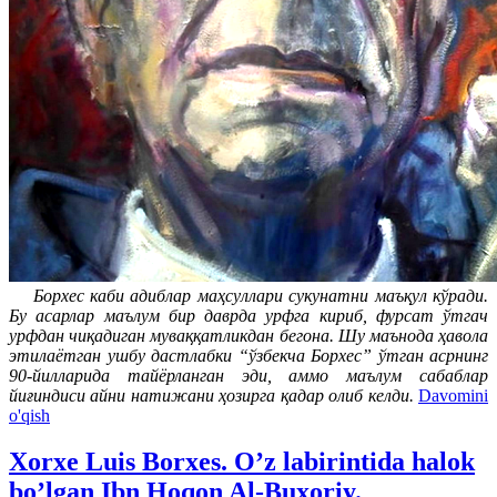
Борхес каби адиблар маҳсуллари сукунатни маъқул кўради.
Бу асарлар маълум бир даврда урфга кириб, фурсат ўтгач
урфдан чиқадиган муваққатликдан бегона. Шу маънода ҳавола
этилаётган ушбу дастлабки “ўзбекча Борхес” ўтган асрнинг
90-йилларида тайёрланган эди, аммо маълум сабаблар
йиғиндиси айни натижани ҳозирга қадар олиб келди.
Davomini
o'qish
Xorxe Luis Borxes. O’z labirintida halok
bo’lgan Ibn Hoqon Al-Buxoriy.