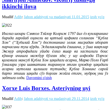
ikkinchi ilova
Muallif
Adib
:
Jahon adabiyoti va madaniyati
11.01.2015
izoh yo'q
Инглиз шоири Сэмюэл Тэйлор Колриж 1797 йил ёз кунларининг
бирида ғаройиб оҳангли ва қатъий қофияга солинган “Қубла
Хон” (“Ҳубилай Хон”) достонининг эллик мисрадан иборат
парчасини туш кўрди. Эсдаликларида ёзишича, у ўша вақтлар
Эксмур атрофидаги уйида ёлғиз яшар ва хасталиги боис
кўкнор ичишга мажбур бўлган эди; у шу алфозда Пэрчэс
қаламига мансуб Қубла Хон ҳақидаги асарни, Марко Поло Ғарб
ўлкалари узра шавкатини тараннум этган ҳукмдор ҳақидаги
асарни мутолаа қилишга тутинди; Қубла Хоннинг сарой
барпо этиши ҳақида сўз борган жойга етгач, мудроқ уни ўз
забтига олди.
Davomini o'qish
Xorxe Luis Borxes. Asteriyning uyi
Muallif
Adib
:
Jahon adabiyoti va madaniyati
29.11.2014
izoh yo'q