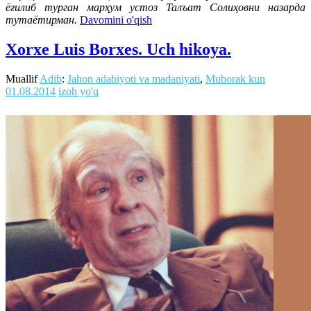
ёғилиб турган марҳум устоз Талъат Солиҳовни назарда
тутаётирман.
Davomini o'qish
Xorxe Luis Borxes. Uch hikoya.
Muallif
Adib
:
Jahon adabiyoti va madaniyati
,
Muborak kun
01.08.2014
izoh yo'q