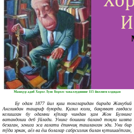
Машҳур адиб Хорхе Луис Борхес таваллудининг 115 йиллиги олдидан
Бу одам 1877 йил қиш тонгларидан бирида Жанубий
Англиядан ташриф буюрди. Қизил юзли, бақувват гавдаси
келишган бу одамни кўплар чиндан ҳам Жон Булнинг
ватандоши деб ўйлади. Унинг бошини баланд тоқли шляпа
безаган, эгнига эса ғалати ёпинчиқ ташланган эди. Уни бир
тўда эркак, аёл ва ёш болалар сабрсизлик билан кутишаётган,