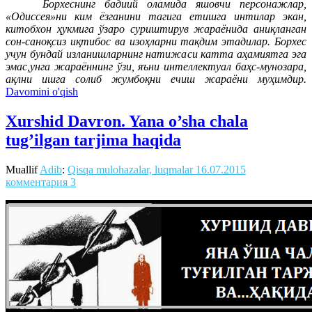
Борхеснинг бадиий оламида яшовчи персонажлар,
«Одиссея»ни ким ёзганини тагига етишга интилар экан,
китобхон ҳукмига ўзаро суриштирув жараёнида аниқланган
сон-саноқсиз иқтибос ва изоҳларни тақдим этадилар. Борхес
учун бундай изланишларнинг натижаси катта аҳамиятга эга
эмас,унга жараённинг ўзи, яъни интеллектуал баҳс-мунозара,
ақлни ишга солиб жумбоқни ечиш жараёни муҳимдир.
Davomini o'qish
Xurshid Davron. Yana o’sha chala
tug’ilgan tarjima haqida
Muallif
Adib
:
Qisqa mulohazalar, luqmalar
16.07.2015
комментария 3