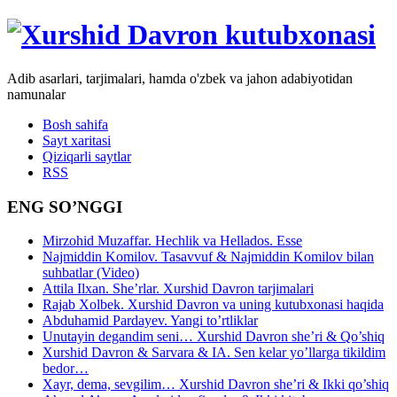
Adib asarlari, tarjimalari, hamda o'zbek va jahon adabiyotidan
namunalar
Bosh sahifa
Sayt xaritasi
Qiziqarli saytlar
RSS
ENG SO’NGGI
Mirzohid Muzaffar. Hechlik va Hellados. Esse
Najmiddin Komilov. Tasavvuf & Najmiddin Komilov bilan
suhbatlar (Video)
Attila Ilxan. She’rlar. Xurshid Davron tarjimalari
Rajab Xolbek. Xurshid Davron va uning kutubxonasi haqida
Abduhamid Pardayev. Yangi to’rtliklar
Unutayin degandim seni… Xurshid Davron she’ri & Qo’shiq
Xurshid Davron & Sarvara & IA. Sen kelar yo’llarga tikildim
bedor…
Xayr, dema, sevgilim… Xurshid Davron she’ri & Ikki qo’shiq