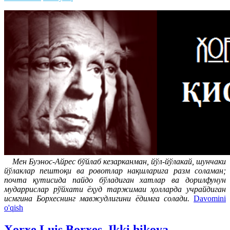
Мен Буэнос-Айрес бўйлаб кезарканман, йўл-йўлакай, шунчаки
йўлаклар пештоқи ва ровотлар нақшларига разм соламан;
почта қутисида пайдо бўладиган хатлар ва дорилфунун
мударрислар рўйхати ёҳуд таржимаи ҳолларда учрайдиган
исмгина Борхеснинг мавжудлигини ёдимга солади.
Davomini
o'qish
Xorxe Luis Borxes. Ikki hikoya.