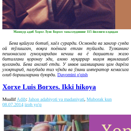
Машҳур адиб Хорхе Луис Борхес таваллудининг 115 йиллиги олдидан
Бева қайғуга ботиб, хаёл сурарди. Осмонда ва зангор сувда
ой тўлишгач, воқеа поёнига етган туйилди. Тулкининг
пешонасига гуноҳларидан кечиш ва ё даҳшатли жазо
битилгани қоронғу эди, аммо муқаррар ниҳоя яқинлашиб
қолганди. Бева англаб етди. У икков шамширини ҳам дарёга
улоқтириб, палубада тиз чўкди ва ўзини император кемасига
олиб боришларини буюрди.
Davomini o'qish
Xorxe Luis Borxes. Ikki hikoya
Muallif
Adib
:
Jahon adabiyoti va madaniyati
,
Muborak kun
08.07.2014
izoh yo'q