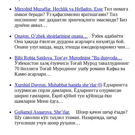
Mirzohid Muzaffar. Hechlik va Hellados. Esse
Тил нимага
имкон беради? Ўз қафасимизни яратишгами? Тил
инсоннинг энг даҳшатли эринчоқлиги эмасмиди? Биз
дунёни аввал…
Onajon. O’zbek shoirlarining onaga…
Ўзбек адабиёти
Она ҳақида ёзилган дурдона асарларга ниҳоятда бой.
Онани улуғлашда, мадҳ этишда ижодкорларимиз чин…
Bibi Robia Saidova. Tog‘ay Murodning “Bu dunyoda…
Ўзбекистон халқ ёзувчиси Тоғай Мурод таваллудининг
70 йиллиги Тоғай Муроднинг ушбу романи Кафка ва
Камю асарлари…
Xurshid Davron. Muhabbat haqida she’rlar (I)
Ёдларингга
олурмисан сирли дамларни, Ёдларингга олурмисан
ширин ғамларни, Ёқиб қўйиб тун қўйнида ёки
шамларни Мени ёдга…
Guljamol Asqarova. She’rlar.
Шоир қачон шеър ёзади?
Шу саволни кўп таҳлил этаман. Назаримда, шеър
туғилиши учун шоир руҳини…