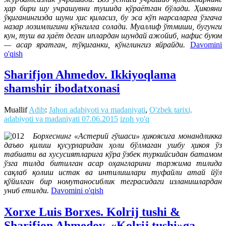
ҳар бири шу учрашувни тушида кўраётган бўлади. Ҳикояни
ўқиганингизда шуни ҳис қиласиз, бу эса кўп нарсаларга ўзгача
назар лозимлигини кўнгилга солади. Муаллиф ўтмиши, бугунги
кун, туш ва ҳаёт деган иплардан шундай ажойиб, нафис буюм
— асар яратган, тўқиганки, кўнглингиз яйрайди.
Davomini
o'qish
Sharifjon Ahmedov. Ikkiyoqlama
shamshir ibodatxonasi
Muallif
Adib
:
Jahon adabiyoti va madaniyati
,
O'zbek tarixi,
adabiyoti va madaniyati
07.06.2015
izoh yo'q
Борхеснинг «Астерий гўшаси» ҳикоясига монандликка
даъво қилиш қусурларидан ҳоли бўлмаган ушбу ҳикоя ўз
табиати ва хусусиятларига кўра ўзбек туркийсидан батамом
ўзга тилда битилган асар оҳангларини таржима тилида
сақлаб қолиш истак ва интилишлари туфайли атай йўл
қўйилган бир номутаносиблик теграсидаги изланишлардан
униб етилди.
Davomini o'qish
Xorxe Luis Borxes. Kolrij tushi &
Sharifjon Ahmedov. «Kolrij tushi»ga