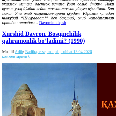
ўхшаган металл дастгоҳ устига ўрин солиб ётдим. Икки
кунлик узоқ йўлдан кейин толғин-толғин уйқуга чўмибман. Бир
маҳал Уни олиб чиқаётганларини кўрдим. Юрагим қинидан
чиккудай “Шуҳраааат!” дея бақириб, олиб кетаётганлар
ортидан отилдим…
Davomini o'qish
Xurshid Davron. Bosqinchilik
qahramonlik bo’ladimi? (1990)
Muallif
Adib
:
Badiha, esse, maqola, suhbat
13.04.2026
комментариев 6