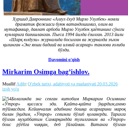
Хуршид Давроннинг «Алғул ёхуд Мирзо Улуғбек» номли
драматик фожиаси буюк ватандошимиз, олим ва
мутафаккир, давлат арбоби Мирзо Улуғбек ҳаётининг сўнгги
кунларига бағишланган. Пьеса 1994 йилда ёзилган. 2013 йили
«Шарқ юлдузи» журналида босилган ва журналда эълон
қилинган «Энг яхши бадиий ва илмий асарлар» танлови ғолиби
бўлди.
Davomini o'qish
Mirkarim Osimga bag’ishlov.
Muallif
Adib
:
O'zbek tarixi, adabiyoti va madaniyati
20.03.2026
izoh yo'q
Болаликда энг севган китобим Миркарим Осимнинг
«Ўтрор» қиссаси эди. Қайта-қайта ўқирдим,аммо
тўймасдим. Кейинчалик адибнинг бошқа асарларини мароқ
билан ўқидим, «Ўтрор» севимли бўлиб қолаверди. Тарихга
бўлган муҳаббатим Самарқандда туғилганим ва «Ўтрор»
боис рўёбга чиққан, деб ўйлайман. Ватанга бўлган