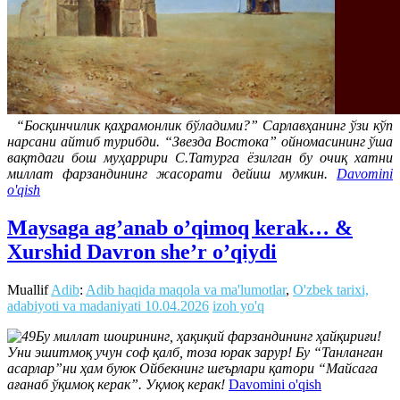
“Босқинчилик қаҳрамонлик бўладими?” Сарлавҳанинг ўзи кўп
нарсани айтиб турибди. “Звезда Востока” ойномасининг ўша
вақтдаги бош муҳаррири С.Татурга ёзилган бу очиқ хатни
миллат фарзандининг жасорати дейиш мумкин.
Davomini
o'qish
Maysaga ag’anab o’qimoq kerak… &
Xurshid Davron she’r o’qiydi
Muallif
Adib
:
Adib haqida maqola va ma'lumotlar
,
O'zbek tarixi,
adabiyoti va madaniyati
10.04.2026
izoh yo'q
Бу миллат шоирининг, ҳақиқий фарзандининг ҳайқириғи!
Уни эшитмоқ учун соф қалб, тоза юрак зарур! Бу “Танланган
асарлар”ни ҳам буюк Ойбекнинг шеърлари қатори “Майсага
ағанаб ўқимоқ керак”. Уқмоқ керак!
Davomini o'qish