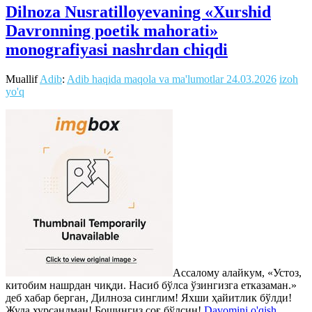
Dilnoza Nusratilloyevaning «Xurshid
Davronning poetik mahorati»
monografiyasi nashrdan chiqdi
Muallif
Adib
:
Adib haqida maqola va ma'lumotlar
24.03.2026
izoh
yo'q
Ассалому алайкум, «Устоз,
китобим нашрдан чиқди. Насиб бўлса ўзингизга етказаман.»
деб хабар берган, Дилноза синглим! Яхши ҳайитлик бўлди!
Жуда хурсандман! Бошингиз соғ бўлсин!
Davomini o'qish