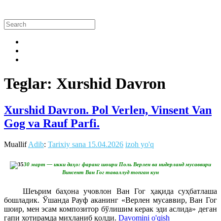
Teglar: Xurshid Davron
Xurshid Davron. Pol Verlen, Vinsent Van
Gog va Rauf Parfi.
Muallif
Adib
:
Tarixiy sana
15.04.2026
izoh yo'q
30 март — икки даҳо: фаранг шоири Поль Верлен ва нидерланд мусаввири
Винсент Ван Гог таваллуд топган кун
Шеърим баҳона учовлон Ван Гог ҳақида суҳбатлаша
бошладик. Ўшанда Рауф аканинг «Верлен мусаввир, Ван Гог
шоир, мен эсам композитор бўлишим керак эди аслида» деган
гапи хотирамда михланиб қолди.
Davomini o'qish