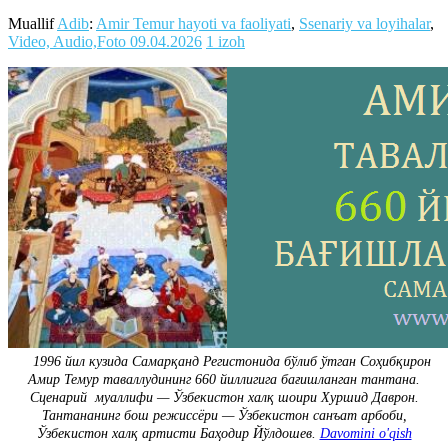
Muallif
Adib
:
Amir Temur hayoti va faoliyati
,
Ssenariy va loyihalar
,
Video, Audio,Foto
09.04.2026
1 izoh
1996 йил кузида Самарқанд Регистонида бўлиб ўтган Соҳибқирон
Амир Темур таваллудининг 660 йиллигига бағишланган тантана.
Сценарий муаллифи — Ўзбекистон халқ шоири Хуршид Даврон.
Тантананинг бош режиссёри — Ўзбекистон санъат арбоби,
Ўзбекистон халқ артисти Баҳодир Йўлдошев.
Davomini o'qish