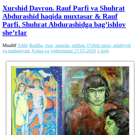
Xurshid Davron. Rauf Parfi va Shuhrat
Abdurashid haqida muxtasar & Rauf
Parfi. Shuhrat Abdurashidga bag’ishlov
she’rlar
Muallif
Adib
:
Badiha, esse, maqola, suhbat
,
O'zbek tarixi, adabiyoti
va madaniyati
,
Xotira va yodnomalar
27.03.2026
1 izoh