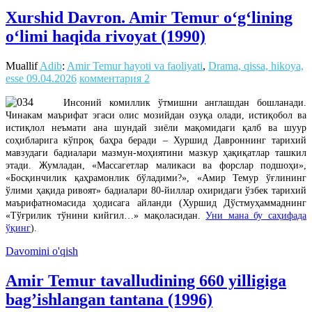
Xurshid Davron. Amir Temur o‘g‘lining
o‘limi haqida rivoyat (1990)
Muallif
Adib
:
Amir Temur hayoti va faoliyati
,
Drama, qissa, hikoya,
esse
09.04.2026
комментария 2
Инсоний комиллик ўтмишни англашдан бошланади.
Чинакам маърифат эгаси олис мозийдан озуқа олади, истиқобол ва
истиқлол неъмати ана шундай зиёли мақомидаги қалб ва шуур
соҳибларига кўпроқ баҳра беради – Хуршид Давроннинг тарихий
мавзудаги бадиалари мазмун-моҳиятини мазкур ҳақиқатлар ташкил
этади. Жумладан, «Массагетлар маликаси ва форслар подшоҳи»,
«Босқинчилик қаҳрамонлик бўладими?», «Амир Темур ўғлининг
ўлими ҳақида ривоят» бадиалари 80-йиллар охиридаги ўзбек тарихий
маърифатномасида ҳодисага айланди
(Хуршид Дўстмуҳаммаднинг
«Тўғрилик тўнини кийгил…» мақоласидан.
Уни мана бу саҳифада
ўқинг
).
Davomini o'qish
Amir Temur tavalludining 660 yilligiga
bag’ishlangan tantana (1996)