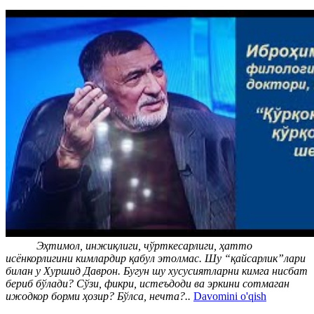
Эҳтимол, инжиқлиги, чўрткесарлиги, ҳатто
исёнкорлигини кимлардир қабул этолмас. Шу “қайсарлик”лари
билан у Хуршид Даврон. Бугун шу хусусиятларни кимга нисбат
бериб бўлади? Сўзи, фикри, истеъдоди ва эркини сотмаган
ижодкор борми ҳозир? Бўлса, нечта?..
Davomini o'qish