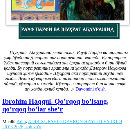
Шуҳрат Абдурашид кейинчалик Рауф Парфи ва шоирнинг
умр йўлдоши Дилоромнинг портретини яратди. Бу портрет
ўзбек тасвирий санъатидаги энг ёрқин асарлардан бири бўлиб
қолди. Бу портретнинг яратилиши ҳақида Дилором Исҳоқова
шундай ҳикоя қилади:» Шуҳрат ака портретни жуда тез
чизди. Лекин кўзларимиздаги ниманидир топа олмаётганини
айтиб, кўзларни чизмади. Кўзларсиз портрет бир қанча вақт
шу ҳолда қолиб кетди…»
Davomini o'qish
Ibrohim Haqqul. Qo’rqoq bo’lsang,
qo’rqoq bo’lar she’r
Muallif
Adib
:
ADIB XURSHID DAVRON HAYOTI VA IJODI
26.03.2026
izoh yo'q