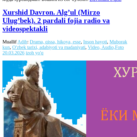
Xurshid Davron. Alg’ul (Mirzo
Ulug’bek). 2 pardali fojia radio va
videospektakli
Muallif
Adib
:
Drama, qissa, hikoya, esse
,
Inson hayoti
,
Muborak
kun
,
O'zbek tarixi, adabiyoti va madaniyati
,
Video, Audio,Foto
20.03.2026
izoh yo'q