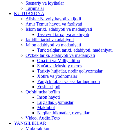
Ssenariy va loyihalar
Tarjimalar
KUTUBXONA
Alisher Navoiy hayoti va ijodi
Amir Temur hayoti va faoliyati
Islom tarixi, adabiyoti va madaniyati
Tasavvuf tarixi, va adabiyoti
Jadidlik tarixi va adabiyoti
Jahon adabiyoti va madaniyati
Turk xalqlari tarixi, adabiyoti, madaniyati
O'zbek tarixi, adabiyoti va madaniyati
Ona tili va Milliy alifbo
San'at va Musiqiy meros
Tarixiy hujjatlar, nodir qo'lyozmalar
Xotira va yodnomalar
Yangi kitoblar va asarlar taqdimoti
Yoshlar ijodi
Qo'shimcha bo'lim
Inson hayoti
Lug'atlar, Qomuslar
Maktubot
Naqllar, hikmatlar, rivoyatlar
Video, Audio,Foto
YANGILIKLAR
Muborak kun