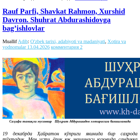
Rauf Parfi, Shavkat Rahmon, Xurshid
Davron. Shuhrat Abdurashidovga
bag’ishlovlar
Muallif
Adib
:
O'zbek tarixi, adabiyoti va madaniyati
,
Xotira va
yodnomalar
13.04.2026
комментария 2
Саҳифа таниқли мусаввир Шуҳрат Абдурашидов хотирасига бағишланади
19 декабрда Ҳайратон кўприги якинида бир саҳрода
тўхтадик. Мен усти ёпиқ юк машинаси кузовида сандиққа