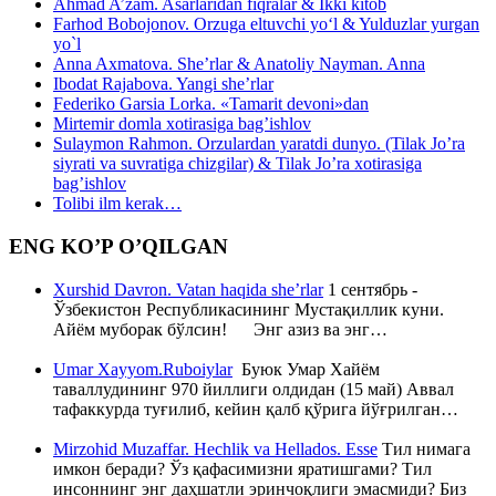
Ahmad A’zam. Asarlaridan fiqralar & Ikki kitob
Farhod Bobojonov. Orzuga eltuvchi yo‘l & Yulduzlar yurgan
yo`l
Anna Axmatova. She’rlar & Anatoliy Nayman. Anna
Ibodat Rajabova. Yangi she’rlar
Federiko Garsia Lorka. «Tamarit devoni»dan
Mirtemir domla xotirasiga bag’ishlov
Sulaymon Rahmon. Orzulardan yaratdi dunyo. (Tilak Jo’ra
siyrati va suvratiga chizgilar) & Tilak Jo’ra xotirasiga
bag’ishlov
Tolibi ilm kerak…
ENG KO’P O’QILGAN
Xurshid Davron. Vatan haqida she’rlar
1 сентябрь -
Ўзбекистон Республикасининг Мустақиллик куни.
Айём муборак бўлсин! Энг азиз ва энг…
Umar Xayyom.Ruboiylar
Буюк Умар Хайём
таваллудининг 970 йиллиги олдидан (15 май) Аввал
тафаккурда туғилиб, кейин қалб қўрига йўғрилган…
Mirzohid Muzaffar. Hechlik va Hellados. Esse
Тил нимага
имкон беради? Ўз қафасимизни яратишгами? Тил
инсоннинг энг даҳшатли эринчоқлиги эмасмиди? Биз