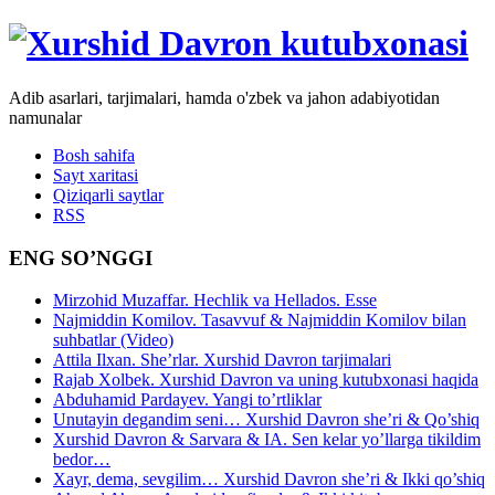
Adib asarlari, tarjimalari, hamda o'zbek va jahon adabiyotidan
namunalar
Bosh sahifa
Sayt xaritasi
Qiziqarli saytlar
RSS
ENG SO’NGGI
Mirzohid Muzaffar. Hechlik va Hellados. Esse
Najmiddin Komilov. Tasavvuf & Najmiddin Komilov bilan
suhbatlar (Video)
Attila Ilxan. She’rlar. Xurshid Davron tarjimalari
Rajab Xolbek. Xurshid Davron va uning kutubxonasi haqida
Abduhamid Pardayev. Yangi to’rtliklar
Unutayin degandim seni… Xurshid Davron she’ri & Qo’shiq
Xurshid Davron & Sarvara & IA. Sen kelar yo’llarga tikildim
bedor…
Xayr, dema, sevgilim… Xurshid Davron she’ri & Ikki qo’shiq