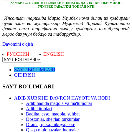
22 МАРТ — БУЮК МУТАФАККИР ОЛИМ ВА ДАВЛАТ АРБОБИ МИРЗО
УЛУҒБЕК ТАВАЛЛУД ТОПГАН КУН
Инсоният тарихида Мирзо Улуғбек номи билан из қолдирган
буюк олим ва мутафаккир Муҳаммад Тарағай Кўрагоннинг
фақат исми шарифигина эмас,у қолдирган илмий,тарихий
мерос биз учун бебаҳо ва табаррукдир.
Davomini o'qish
РУССКИЙ
ENGLISH
SAYT BO'LIMLARI
QIDIRISH
SAYT BO’LIMLARI
ADIB XURSHID DAVRON HAYOTI VA IJODI
Adib haqida maqola va ma'lumotlar
Adib kitoblari
Badiha, esse, maqola, suhbat
Dostonlar, she'rlar, turkumlar
Drama, qissa, hikoya, esse
Qisqa mulohazalar, luqmalar