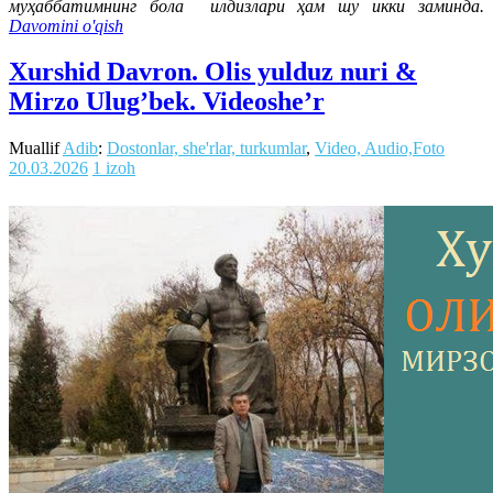
муҳаббатимнинг бола илдизлари ҳам шу икки заминда.
Davomini o'qish
Xurshid Davron. Olis yulduz nuri &
Mirzo Ulug’bek. Videoshe’r
Muallif
Adib
:
Dostonlar, she'rlar, turkumlar
,
Video, Audio,Foto
20.03.2026
1 izoh