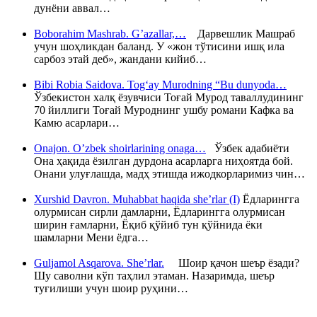
дунёни аввал…
Boborahim Mashrab. G’azallar,…
Дарвешлик Машраб
учун шоҳликдан баланд. У «жон тўтисини ишқ ила
сарбоз этай деб», жандани кийиб…
Bibi Robia Saidova. Tog‘ay Murodning “Bu dunyoda…
Ўзбекистон халқ ёзувчиси Тоғай Мурод таваллудининг
70 йиллиги Тоғай Муроднинг ушбу романи Кафка ва
Камю асарлари…
Onajon. O’zbek shoirlarining onaga…
Ўзбек адабиёти
Она ҳақида ёзилган дурдона асарларга ниҳоятда бой.
Онани улуғлашда, мадҳ этишда ижодкорларимиз чин…
Xurshid Davron. Muhabbat haqida she’rlar (I)
Ёдларингга
олурмисан сирли дамларни, Ёдларингга олурмисан
ширин ғамларни, Ёқиб қўйиб тун қўйнида ёки
шамларни Мени ёдга…
Guljamol Asqarova. She’rlar.
Шоир қачон шеър ёзади?
Шу саволни кўп таҳлил этаман. Назаримда, шеър
туғилиши учун шоир руҳини…