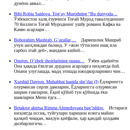
дунёни аввал…
Bibi Robia Saidova. Tog‘ay Murodning “Bu dunyoda…
Ўзбекистон халқ ёзувчиси Тоғай Мурод таваллудининг
70 йиллиги Тоғай Муроднинг ушбу романи Кафка ва
Камю асарлари…
Boborahim Mashrab. G’azallar,…
Дарвешлик Машраб
учун шоҳликдан баланд. У «жон тўтисини ишқ ила
сарбоз этай деб», жандани кийиб…
Onajon. O’zbek shoirlarining onaga…
Ўзбек адабиёти
Она ҳақида ёзилган дурдона асарларга ниҳоятда бой.
Онани улуғлашда, мадҳ этишда ижодкорларимиз чин…
Xurshid Davron. Muhabbat haqida she’rlar (I)
Ёдларингга
олурмисан сирли дамларни, Ёдларингга олурмисан
ширин ғамларни, Ёқиб қўйиб тун қўйнида ёки
шамларни Мени ёдга…
Betakror aktrisa Rimma Ahmedovaga bag’ishlov.
Истараси
ниҳоятда иссиқ, туйғулари паришон юзига майин
қалқиб чиққан, маҳзун қиёфали, ҳар қандай ҳолдаям
дилбарлигича…