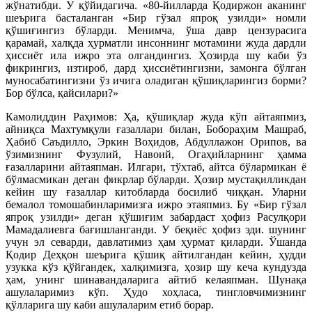
жўнатибди. У қўйидагича. «80-йилларда Қодиржон аканинг
шеърига басталанган «Бир гўзал япроқ узилди» номли
қўшиғингиз бўларди. Менимча, ўша давр цензурасига
қарамай, халқда ҳурматли инсоннинг мотамини жуда дардли
ҳиссиёт ила ижро эта олгандингиз. Ҳозирда шу каби ўз
фикрингиз, изтироб, дард ҳиссиётингизни, замонга бўлган
муносабатингизни ўз ичига оладиган қўшиқларингиз борми?
Бор бўлса, қайсилари?»
Камолиддин Раҳимов: Ҳа, қўшиқлар жуда кўп айтаяпмиз,
айниқса Махтумқули ғазаллари билан, Бобораҳим Машраб,
Ҳабиб Саъдилло, Эркин Воҳидов, Абдуллажон Орипов, ва
ўзимизнинг Фузулий, Навоий, Огаҳийларнинг ҳамма
ғазалларини айтаяпман. Илгари, тўхтаб, айтса бўлармикан ё
бўлмасмикан деган фикрлар бўларди. Ҳозир мустақилликдан
кейин шу ғазаллар китобларда босилиб чиққан. Уларни
бемалол томошабинларимизга ижро этаяпмиз. Бу «Бир гўзал
япроқ узилди» деган қўшиғим забардаст ҳофиз Расулқори
Мамадалиевга бағишланганди. У беқиёс ҳофиз эди. шунинг
учун эл севарди, давлатимиз ҳам ҳурмат қиларди. Ўшанда
Қодир Деҳқон шеърига қўшиқ айтилгандан кейин, ҳудди
узукка кўз қўйгандек, халқимизга, ҳозир шу кеча кундузда
ҳам, унинг шинавандаларига айтиб келаяпман. Шунақа
ашулаларимиз кўп. Ҳудо хоҳласа, тингловчимизнинг
қўлларига шу каби ашулаларим етиб борар.