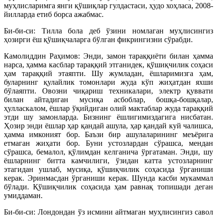
муҳлисларимга янги қўшиқлар гулдастаси, ҳудо хоҳласа, 2008-
йилларда етиб борса ажабмас.
Би-би-си: Тилла бола деб ўзини номлаган муҳлисингиз
ҳозирги ёш қўшиқчаларга бўлган фикрингизни сўрабди.
Камолиддин Раҳимов: Энди, замон тараққиёти билан ҳамма
нарса, ҳамма касблар тараққий этганидек, қўшиқчилик соҳаси
ҳам тараққий этаяпти. Шу жумладан, ёшларимизга ҳам,
буларнинг қулайлик томонлари жуда кўп жиҳатдан яхши
бўлаяпти. Овозни чиқариш техникалари, электр қуввати
билан айтадиган мусиқа асбоблар, бошқа-бошқалар,
ҳулласкалом, ёшлар ўқийдиган олий мактаблар жуда тараққий
этди шу замонларда. Бизнинг ёшлигимиздагига нисбатан.
Ҳозир энди ёшлар ҳар қандай ашула, ҳар қандай куй чалишса,
ҳамма имконият бор. Баъзи бир ашулаларининг меъёрига
етмаган жиҳати бор. Буни устозлардан сўрашса, мендан
сўрашса, бемалол, қўлимдан келганича ўргатаман. Энди, шу
ёшларнинг битта камчилиги, ўзидан катта устозларнинг
этагидан ушлаб, мусиқа, қўшиқчилик соҳасида ўрганиши
керак. Эринмасдан ўрганиши керак. Шунда касби мукаммал
бўлади. Қўшиқчилик соҳасида ҳам равнақ топишади деган
умиддаман.
Би-би-си: Лондондан ўз исмини айтмаган муҳлисингиз савол