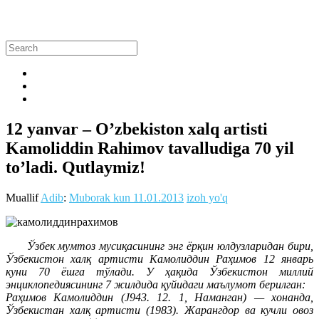
12 yanvar – O’zbekiston xalq artisti
Kamoliddin Rahimov tavalludiga 70 yil
to’ladi. Qutlaymiz!
Muallif
Adib
:
Muborak kun
11.01.2013
izoh yo'q
Ўзбек мумтоз мусиқасининг энг ёрқин юлдузларидан бири,
Ўзбекистон xалқ aртисти Камолиддин Раҳимов 12 январь
куни 70 ёшга тўлади. У ҳақида Ўзбекистон миллий
энциклопедиясининг 7 жилдида қуйидаги маълумот берилган:
Раҳимов Камолиддин (J943. 12. 1, Наманган) — хонанда,
Ўзбекистан халқ артисти (1983). Жарангдор ва кучли овоз