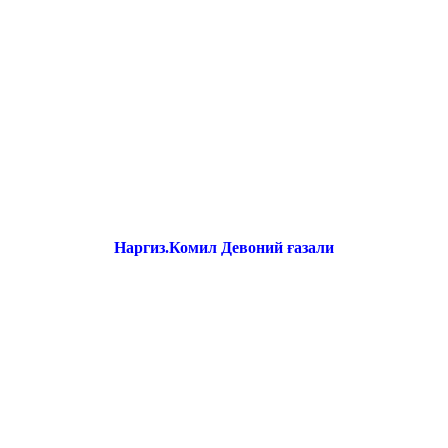
Наргиз.Комил Девоний ғазали