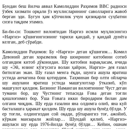
Бундан беш йилча аввал Камолиддин Раҳимов ВВС радиоси
ўзбек хизмати орқали ўз мухлисларининг саволларига жавоб
берган эди. Бугун ҳам кўпчилик учун қизиқарли суҳбатни
сизга тақдим этамиз.
Би-би-си: Тошкент вилоятидан Наргиз исмли муҳлисингиз
«Наргиз» қўшиғингизнинг тарихи қандай, у қандай дунёга
келган, деб сўрабди.
Камолиддин Раҳимов: Бу «Наргиз» деган қўшиғим… Комил
Девоний деган хоразмлик бир шоирнинг китобини сотиб
олгандим китоб дўконидан. Шу китобни варақласам, ичида
шу «Эй, юзинг кўзгусига волаи ҳайрон, Наргиз» дея ғазал
битилган экан. Шу ғазал менга ёқди, шунга ашула яратиш
устида анчагина бош қотирдим. Таҳминан бир олти ойларча
шу ашулани яратиш устида машғулотлар ўтказиб, кўп
машғулот қилдим. Бизнинг Наманган вилоятининг Чуст деган
тумани бор, шу Чустнинг тепасида Ғова деган тоғли
қишлоғимиз бор. Ўша Ғовага икки биродарим билан дам
олгани чиқдик. Шу ерда ғазални яна олдимга олиб, яна куй
басталашга ҳаракат қилдим. Шу ерда шу ашула бунёд бўлди. У
ер тоғли, олдингиздан сой оқади, рўпарангиз тоғ, ажойиб,
кўркам манзарали жойлар… Шундай қилиб, «Наргиз»
ашуласи шу ерда 1976-йилда бунёд бўлди… Кейин, ошнам