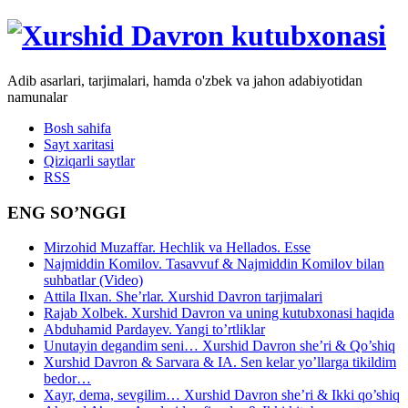
Adib asarlari, tarjimalari, hamda o'zbek va jahon adabiyotidan
namunalar
Bosh sahifa
Sayt xaritasi
Qiziqarli saytlar
RSS
ENG SO’NGGI
Mirzohid Muzaffar. Hechlik va Hellados. Esse
Najmiddin Komilov. Tasavvuf & Najmiddin Komilov bilan
suhbatlar (Video)
Attila Ilxan. She’rlar. Xurshid Davron tarjimalari
Rajab Xolbek. Xurshid Davron va uning kutubxonasi haqida
Abduhamid Pardayev. Yangi to’rtliklar
Unutayin degandim seni… Xurshid Davron she’ri & Qo’shiq
Xurshid Davron & Sarvara & IA. Sen kelar yo’llarga tikildim
bedor…
Xayr, dema, sevgilim… Xurshid Davron she’ri & Ikki qo’shiq