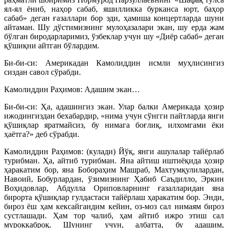
ял-ял ёниб, наҳор сабаб, яшилликка бурканса юрт, баҳор
сабаб» деган ғазаллари бор эди, ҳамиша концертларда шуни
айтаман. Шу дўстимизнинг мулоҳазалари экан, шу ерда жам
бўлган биродарларимиз, ўзбеклар учун шу «Диёр сабаб» деган
қўшиқни айтган бўлардим.
Би-би-си: Америкадан Камолиддин исмли муҳлисингиз
сиздан савол сўрабди.
Камолиддин Раҳимов: Адашим экан…
Би-би-си: Ҳа, адашингиз экан. Улар балки Америкада ҳозир
ижодингиздан бехабардир, «нима учун сўнгги пайтларда янги
қўшиқлар яратмайсиз, бу нимага боғлиқ, илхомгами ёки
ҳаётга?» деб сўрабди.
Камолиддин Раҳимов: (кулади) Йўқ, янги ашулалар тайёрлаб
турибман. Ҳа, айтиб турибман. Яна айтиш иштиёқида ҳозир
ҳаракатим бор, яна Бобораҳим Машраб, Махтумқулилардан,
Навоий, Бобурлардан, ўзимизнинг Ҳабиб Саъдилло, Эркин
Воҳидовлар, Абдулла Ориповларнинг ғазалларидан яна
бирорта қўшиқлар гулдастаси тайёрлаш ҳаракатим бор. Энди,
бироз ёш ҳам кексайгандим кейин, оз-моз сал нимаям бироз
сустлашади. Ҳам тор чалиб, ҳам айтиб ижро этиш сал
муроккаброқ. Шунинг учун, албатта, бу адашим,