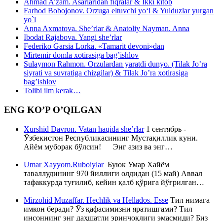
Ahmad A’zam. Asarlaridan fiqralar & Ikki kitob
Farhod Bobojonov. Orzuga eltuvchi yo‘l & Yulduzlar yurgan
yo`l
Anna Axmatova. She’rlar & Anatoliy Nayman. Anna
Ibodat Rajabova. Yangi she’rlar
Federiko Garsia Lorka. «Tamarit devoni»dan
Mirtemir domla xotirasiga bag’ishlov
Sulaymon Rahmon. Orzulardan yaratdi dunyo. (Tilak Jo’ra
siyrati va suvratiga chizgilar) & Tilak Jo’ra xotirasiga
bag’ishlov
Tolibi ilm kerak…
ENG KO’P O’QILGAN
Xurshid Davron. Vatan haqida she’rlar
1 сентябрь -
Ўзбекистон Республикасининг Мустақиллик куни.
Айём муборак бўлсин! Энг азиз ва энг…
Umar Xayyom.Ruboiylar
Буюк Умар Хайём
таваллудининг 970 йиллиги олдидан (15 май) Аввал
тафаккурда туғилиб, кейин қалб қўрига йўғрилган…
Mirzohid Muzaffar. Hechlik va Hellados. Esse
Тил нимага
имкон беради? Ўз қафасимизни яратишгами? Тил
инсоннинг энг даҳшатли эринчоқлиги эмасмиди? Биз