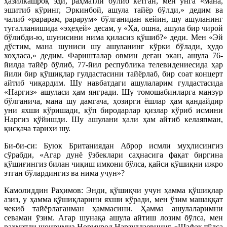
ҳазилкашроқ эди, раҳматли бўлиб кетган, мен унга «мана,
эшитиб кўринг, Эркинбой, ашула тайёр бўлди,» дедим ва
чалиб «рарарам, рарарум» бўлганидан кейин, шу ашуланинг
тугалланишида «эҳеҳей» десам, у «Ҳа, ошна, ашула бир чирой
бўлибди-ю, шунисини нима қиласиз қўшиб?» деди. Мен «Эй
дўстим, мана шуниси шу ашуланинг кўрки бўлади, ҳудо
хоҳласа,» дедим. Фаришталар овмин деган экан, ашула 76-
йилда тайёр бўлиб, 77-йил республика телевидениесида ҳар
йили бир қўшиқлар гулдастасини тайёрлаб, бир соат концерт
айтиб чиқардим. Шу навбатдаги ашулаларим гулдастасида
«Наргиз» ашуласи ҳам янгради. Шу томошабинларга манзур
бўлганича, мана шу дамгача, ҳозирги ёшлар ҳам қандайдир
уни яхши кўришади, кўп биродарлар қизлар кўриб исмини
Наргиз қўйишди. Шу ашулани ҳали ҳам айтиб келаяпман,
қисқача тарихи шу.
Би-би-си: Буюк Британиядан Аброр исмли муҳлисингиз
сўрабди, «Агар дунё ўзбеклари саҳнасига фақат биргина
қўшиғингиз билан чиқиш имкони бўлса, қайси қўшиқни ижро
этган бўлардингиз ва нима учун»?
Камолиддин Раҳимов: Энди, қўшиқчи учун ҳамма қўшиқлар
азиз, у ҳамма қўшиқларини яхши кўради, мен ўзим машаққат
чекиб тайёрлаганман ҳаммасини. Ҳамма ашулаларимни
севаман ўзим. Агар шунақа ашула айтиш лозим бўлса, мен
раҳматли шоиримиз Нормурод Нарзуллаевнинг «Шафақ тўлса