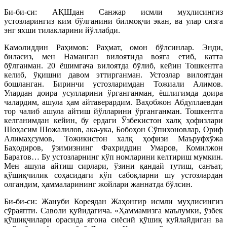
Би-би-си: АҚШдан Санжар исмли муҳлисингиз
устозларингиз ким бўлганини билмоқчи экан, ва улар сизга
энг яхши тилакларини йўллабди.
Камолиддин Раҳимов: Раҳмат, омон бўлсинлар. Энди,
биласиз, мен Наманган вилоятида вояга етиб, катта
бўлганман. 20 ёшимгача вилоятда бўлиб, кейин Тошкентга
келиб, ўқишни давом эттирганман. Устозлар вилоятдан
бошланган. Биринчи устозларимдан Тожиали Алимов.
Улардан доира усулларини ўрганганман, ёшлигимда доира
чалардим, ашула ҳам айтаверардим. Ваҳобжон Абдуллаевдан
тор чалиб ашула айтиш йўлларини ўрганганман. Тошкентга
келганимдан кейин, бу ердаги Ўзбекистон халқ ҳофизлари
Шоҳасим Шожалилов, ака-ука, Бобоҳон Сўпихоновлар, Ориф
Алимаҳсумов, Тожикистон халқ ҳофизи Маъруфхўжа
Баҳодиров, ўзимизнинг Фахриддин Умаров, Комилжон
Баратов… Бу устозларнинг кўп номларини келтириш мумкин.
Мен ашула айтиш сирлари, ўзини қандай тутиш, санъат,
қўшиқчилик соҳасидаги кўп сабоқларни шу устозлардан
олгандим, ҳаммаларининг жойлари жаннатда бўлсин.
Би-би-си: Жануби Кореядан Жаҳонгир исмли муҳлисингиз
сўраяпти. Саволи қуйидагича. «Ҳаммамизга маълумки, ўзбек
қўшиқчилари орасида ягона сиёсий қўшиқ куйлайдиган ва