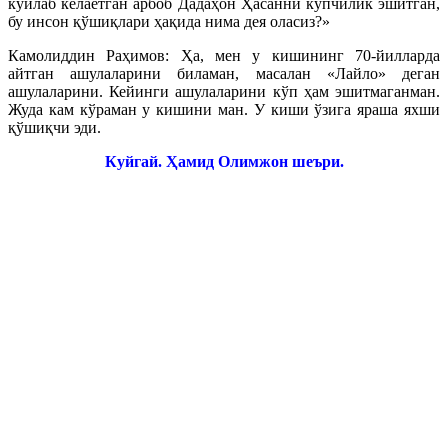
куйлаб келаётган арбоб Дадаҳон Ҳасанни кўпчилик эшитган,
бу инсон қўшиқлари ҳақида нима дея оласиз?»
Камолиддин Раҳимов: Ҳа, мен у кишининг 70-йилларда
айтган ашулаларини биламан, масалан «Лайло» деган
ашулаларини. Кейинги ашулаларини кўп ҳам эшитмаганман.
Жуда кам кўраман у кишини ман. У киши ўзига яраша яхши
қўшиқчи эди.
Куйгай. Ҳамид Олимжон шеъри.