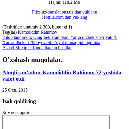
Hajmi: 118,2 Mb
Files.uz-translations.uz dan yuklang
Hotfile.com dan yuklang
(Tashriflar: umumiy 2 308, bugungi 1)
Teg(lar)
Kamoliddin Rahimov
Kitob taqdimoti: Ulug’bek Hamdam. Yangi o’zbek she’riyati &
Xursandbek To’liboyev. She’riyat munaqqid nigohida
Asqad Muxtor.»Tundalik»dan bir fikr.
O'xshash maqolalar.
Atoqli san’atkor Kamoliddin Rahimov 72 yoshida
vafot etdi
25 Фев, 2015
Izoh qoldiring
Комментарий