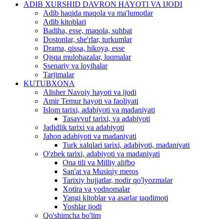
ADIB XURSHID DAVRON HAYOTI VA IJODI
Adib haqida maqola va ma'lumotlar
Adib kitoblari
Badiha, esse, maqola, suhbat
Dostonlar, she'rlar, turkumlar
Drama, qissa, hikoya, esse
Qisqa mulohazalar, luqmalar
Ssenariy va loyihalar
Tarjimalar
KUTUBXONA
Alisher Navoiy hayoti va ijodi
Amir Temur hayoti va faoliyati
Islom tarixi, adabiyoti va madaniyati
Tasavvuf tarixi, va adabiyoti
Jadidlik tarixi va adabiyoti
Jahon adabiyoti va madaniyati
Turk xalqlari tarixi, adabiyoti, madaniyati
O'zbek tarixi, adabiyoti va madaniyati
Ona tili va Milliy alifbo
San'at va Musiqiy meros
Tarixiy hujjatlar, nodir qo'lyozmalar
Xotira va yodnomalar
Yangi kitoblar va asarlar taqdimoti
Yoshlar ijodi
Qo'shimcha bo'lim