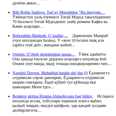
дунёни аввал…
Bibi Robia Saidova. Tog‘ay Murodning “Bu dunyoda…
Ўзбекистон халқ ёзувчиси Тоғай Мурод таваллудининг
70 йиллиги Тоғай Муроднинг ушбу романи Кафка ва
Камю асарлари…
Boborahim Mashrab. G’azallar,…
Дарвешлик Машраб
учун шоҳликдан баланд. У «жон тўтисини ишқ ила
сарбоз этай деб», жандани кийиб…
Onajon. O’zbek shoirlarining onaga…
Ўзбек адабиёти
Она ҳақида ёзилган дурдона асарларга ниҳоятда бой.
Онани улуғлашда, мадҳ этишда ижодкорларимиз чин…
Xurshid Davron. Muhabbat haqida she’rlar (I)
Ёдларингга
олурмисан сирли дамларни, Ёдларингга олурмисан
ширин ғамларни, Ёқиб қўйиб тун қўйнида ёки
шамларни Мени ёдга…
Betakror aktrisa Rimma Ahmedovaga bag’ishlov.
Истараси
ниҳоятда иссиқ, туйғулари паришон юзига майин
қалқиб чиққан, маҳзун қиёфали, ҳар қандай ҳолдаям
дилбарлигича…