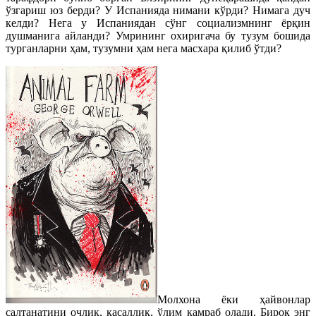
ўзгариш юз берди? У Испанияда нимани кўрди? Нимага дуч
келди? Нега у Испаниядан сўнг социализмнинг ёрқин
душманига айланди? Умрининг охиригача бу тузум бошида
турганларни ҳам, тузумни ҳам нега масхара қилиб ўтди?
Молхона ёки ҳайвонлар
салтанатини очлик, касаллик, ўлим қамраб олади. Бироқ энг