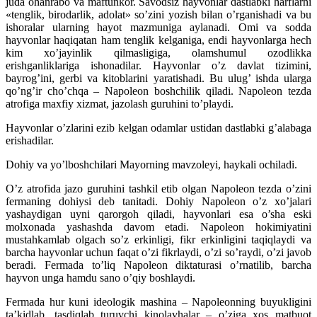
juda ohanrabo va maftunkor. Savodsiz hayvonlar dastlabki harflarni
«tenglik, birodarlik, adolat» so’zini yozish bilan o’rganishadi va bu
ishoralar ularning hayot mazmuniga aylanadi. Omi va sodda
hayvonlar haqiqatan ham tenglik kelganiga, endi hayvonlarga hech
kim xo’jayinlik qilmasligiga, olamshumul ozodlikka
erishganliklariga ishonadilar. Hayvonlar o’z davlat tizimini,
bayrog’ini, gerbi va kitoblarini yaratishadi. Bu ulug’ ishda ularga
qo’ng’ir cho’chqa – Napoleon boshchilik qiladi. Napoleon tezda
atrofiga maxfiy xizmat, jazolash guruhini to’playdi.
Hayvonlar o’zlarini ezib kelgan odamlar ustidan dastlabki g’alabaga
erishadilar.
Dohiy va yo’lboshchilari Mayorning mavzoleyi, haykali ochiladi.
O’z atrofida jazo guruhini tashkil etib olgan Napoleon tezda o’zini
fermaning dohiysi deb tanitadi. Dohiy Napoleon o’z xo’jalari
yashaydigan uyni qarorgoh qiladi, hayvonlari esa o’sha eski
molxonada yashashda davom etadi. Napoleon hokimiyatini
mustahkamlab olgach so’z erkinligi, fikr erkinligini taqiqlaydi va
barcha hayvonlar uchun faqat o’zi fikrlaydi, o’zi so’raydi, o’zi javob
beradi. Fermada to’liq Napoleon diktaturasi o’rnatilib, barcha
hayvon unga hamdu sano o’qiy boshlaydi.
Fermada hur kuni ideologik mashina – Napoleonning buyukligini
ta’kidlab, tasdiqlab turuvchi kinolavhalar – o’ziga xos matbuot