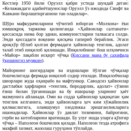
Кестлер 1950 йили Оруэлл қабри устида шундай деган:
«Келажакдаги адабиётшунослар Оруэлл ўз ижодида Свифт ва
Кавкани бирлаштирганини тан оладилар».
Шўро мафкурачиларини чўчитиб юборган «Молхона» ёки
юмшоқроқ таржима қилинганда «Ҳайвонлар салтанати»
қиссасида нима бор эдики, коммунистларни талвасага солди.
Энди қиссадаги воқеани қисқача гапириб берайлик. Эгаси
ароқхўр бўлиб қолган фермадаги ҳайвонлар тенглик, адолат
талаб этиб инқилоб қилишади. Инқилобнинг бош илҳомчиси
«Майор» лақабли исқирт чўчқа (
Қиссани мана бу саҳифада
ўқишингиз мумкин
).
Майорнинг шогирдлари ва издошлари бўлган чўчқалар
бошчилигида фермада инқилоб содир этилади. Инқилобчилар
шиорлари жуда оҳанрабо ва мафтункор. Саводсиз ҳайвонлар
дастлабки ҳарфларни «тенглик, биродарлик, адолат» сўзини
ёзиш билан ўрганишади ва бу ишоралар уларнинг ҳаёт
мазмунига айланади. Оми ва содда ҳайвонлар ҳақиқатан ҳам
тенглик келганига, энди ҳайвонларга ҳеч ким хўжайинлик
қилмаслигига, оламшумул озодликка эришганликларига
ишонадилар. Ҳайвонлар ўз давлат тизимини, байроғини,
герби ва китобларини яратишади. Бу улуғ ишда уларга қўнғир
чўчқа – Наполеон бошчилик қилади. Наполеон тезда атрофига
махфий хизмат, жазолаш гуруҳини тўплайди.