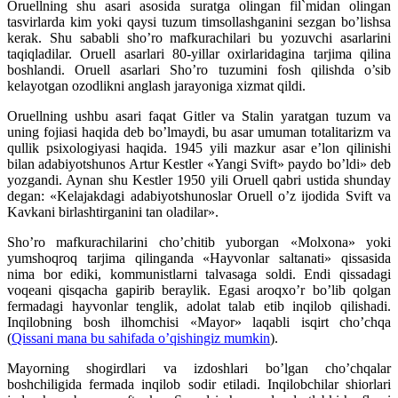
Oruellning shu asari asosida suratga olingan fil`midan olingan
tasvirlarda kim yoki qaysi tuzum timsollashganini sezgan bo’lishsa
kerak. Shu sababli sho’ro mafkurachilari bu yozuvchi asarlarini
taqiqladilar. Oruell asarlari 80-yillar oxirlaridagina tarjima qilina
boshlandi. Oruell asarlari Sho’ro tuzumini fosh qilishda o’sib
kelayotgan ozodlikni anglash jarayoniga xizmat qildi.
Oruellning ushbu asari faqat Gitler va Stalin yaratgan tuzum va
uning fojiasi haqida deb bo’lmaydi, bu asar umuman totalitarizm va
qullik psixologiyasi haqida. 1945 yili mazkur asar e’lon qilinishi
bilan adabiyotshunos Artur Kestler «Yangi Svift» paydo bo’ldi» deb
yozgandi. Aynan shu Kestler 1950 yili Oruell qabri ustida shunday
degan: «Kelajakdagi adabiyotshunoslar Oruell o’z ijodida Svift va
Kavkani birlashtirganini tan oladilar».
Sho’ro mafkurachilarini cho’chitib yuborgan «Molxona» yoki
yumshoqroq tarjima qilinganda «Hayvonlar saltanati» qissasida
nima bor ediki, kommunistlarni talvasaga soldi. Endi qissadagi
voqeani qisqacha gapirib beraylik. Egasi aroqxo’r bo’lib qolgan
fermadagi hayvonlar tenglik, adolat talab etib inqilob qilishadi.
Inqilobning bosh ilhomchisi «Mayor» laqabli isqirt cho’chqa
(
Qissani mana bu sahifada o’qishingiz mumkin
).
Mayorning shogirdlari va izdoshlari bo’lgan cho’chqalar
boshchiligida fermada inqilob sodir etiladi. Inqilobchilar shiorlari