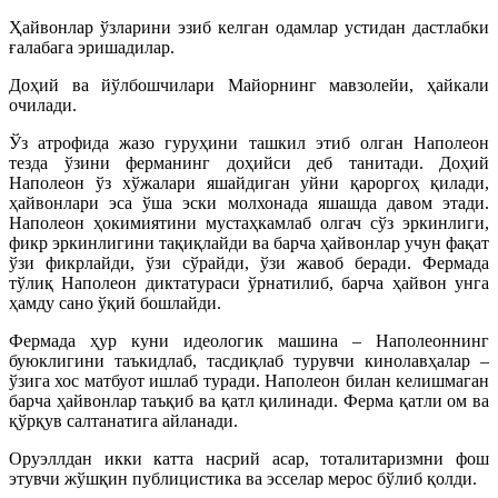
Ҳайвонлар ўзларини эзиб келган одамлар устидан дастлабки
ғалабага эришадилар.
Доҳий ва йўлбошчилари Майорнинг мавзолейи, ҳайкали
очилади.
Ўз атрофида жазо гуруҳини ташкил этиб олган Наполеон
тезда ўзини ферманинг доҳийси деб танитади. Доҳий
Наполеон ўз хўжалари яшайдиган уйни қароргоҳ қилади,
ҳайвонлари эса ўша эски молхонада яшашда давом этади.
Наполеон ҳокимиятини мустаҳкамлаб олгач сўз эркинлиги,
фикр эркинлигини тақиқлайди ва барча ҳайвонлар учун фақат
ўзи фикрлайди, ўзи сўрайди, ўзи жавоб беради. Фермада
тўлиқ Наполеон диктатураси ўрнатилиб, барча ҳайвон унга
ҳамду сано ўқий бошлайди.
Фермада ҳур куни идеологик машина – Наполеоннинг
буюклигини таъкидлаб, тасдиқлаб турувчи кинолавҳалар –
ўзига хос матбуот ишлаб туради. Наполеон билан келишмаган
барча ҳайвонлар таъқиб ва қатл қилинади. Ферма қатли ом ва
қўрқув салтанатига айланади.
Оруэллдан икки катта насрий асар, тоталитаризмни фош
этувчи жўшқин публицистика ва эсселар мерос бўлиб қолди.