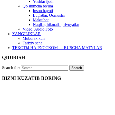
Yoshlar ijodi
Qo'shimcha bo'lim
Inson hayoti
Lug'atlar, Qomuslar
Maktubot
Naqllar, hikmatlar, rivoyatlar
Video, Audio,Foto
YANGILIKLAR
Muborak kun
Tarixiy sana
ТЕКСТЫ НА РУССКОМ — RUSCHA MATNLAR
QIDIRISH
Search for:
BIZNI KUZATIB BORING