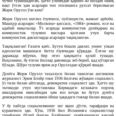
чўчиб тушишадиган, ҳатто ўлимидан қарийб 40 йилдан ошиқ
вақт ўтгач ҳам асарлари чоп этилишига рухсат берилмаган
Жорж Оруэлл ўзи ким?
Жорж Оруэлл инглиз ёзувчиси, публицисти, жамоат арбоби.
Машҳур асарлари: «Молхона» қиссаси, «1984» романи, эссе ва
адабий мақолалар. Ўз асарида коммунистик дунёқараш ва
коммунистик тузумни масхара қилгани учун барча
коммунистик давлатларда асарлари тақиқланган.
Тақиқланган! Ғалати қиёс. Бутун бошли давлат, унинг улкан
идеология машинаси битта ёзувчидан қўрқади. Ёлғон шу
даражада мўртки, бир оғиз ҳақиқатга қулаб тушади.
Ваҳоланки, бу ёлғон йиллар давомида зеб бериб, қад кўтарган
бўлади. Шўро тузуми ярим аср Оруэллдан қўрқиб яшади.
Дунёга Жорж Оруэлл тахаллуси билан танилган англиялик
журналист Эрим Блэйр токи 1936 йилгача жўшқин социалист,
ўз тили билан айтганда, демократик социалист эди. Ҳатто шу
эътиқоди учун мустамлака Бирмадаги келажаги порлоқ
амалдорлик мансабидан ҳам воз кечди ва бутун дунёга
демократик социализмни ёйиш ҳақидаги ғоялар билан яшади.
У бу пайтда социализмнинг энг яқин дўсти, тарафдори ва
курашчиси эди. Хўш, 1936 йил Испанияга социалистлар
тарафдори бўлиб борган Блэйрнинг дунёқарашида қандай