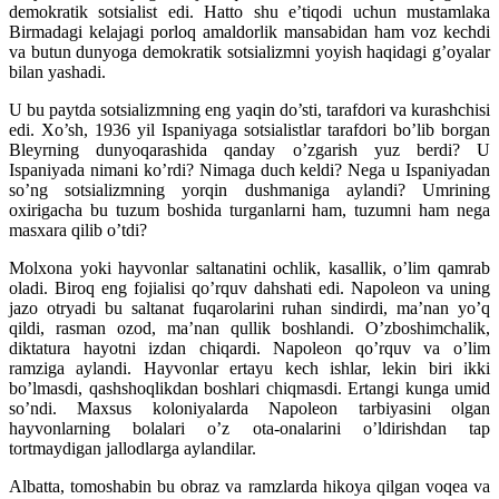
demokratik sotsialist edi. Hatto shu e’tiqodi uchun mustamlaka
Birmadagi kelajagi porloq amaldorlik mansabidan ham voz kechdi
va butun dunyoga demokratik sotsializmni yoyish haqidagi g’oyalar
bilan yashadi.
U bu paytda sotsializmning eng yaqin do’sti, tarafdori va kurashchisi
edi. Xo’sh, 1936 yil Ispaniyaga sotsialistlar tarafdori bo’lib borgan
Bleyrning dunyoqarashida qanday o’zgarish yuz berdi? U
Ispaniyada nimani ko’rdi? Nimaga duch keldi? Nega u Ispaniyadan
so’ng sotsializmning yorqin dushmaniga aylandi? Umrining
oxirigacha bu tuzum boshida turganlarni ham, tuzumni ham nega
masxara qilib o’tdi?
Molxona yoki hayvonlar saltanatini ochlik, kasallik, o’lim qamrab
oladi. Biroq eng fojialisi qo’rquv dahshati edi. Napoleon va uning
jazo otryadi bu saltanat fuqarolarini ruhan sindirdi, ma’nan yo’q
qildi, rasman ozod, ma’nan qullik boshlandi. O’zboshimchalik,
diktatura hayotni izdan chiqardi. Napoleon qo’rquv va o’lim
ramziga aylandi. Hayvonlar ertayu kech ishlar, lekin biri ikki
bo’lmasdi, qashshoqlikdan boshlari chiqmasdi. Ertangi kunga umid
so’ndi. Maxsus koloniyalarda Napoleon tarbiyasini olgan
hayvonlarning bolalari o’z ota-onalarini o’ldirishdan tap
tortmaydigan jallodlarga aylandilar.
Albatta, tomoshabin bu obraz va ramzlarda hikoya qilgan voqea va