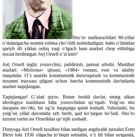
Sho’ro mafkurachilari 80-yillar
o’rtalarigacha nomini eshitsa cho’chib tushishadigan, hatto o’limidan
qariyb 40 yildan oshiq vaqt o’tgach ham asarlari chop etilishiga
ruxsat berilmagan Jorj Oruell o’zi kim?
Jorj Oruell ingliz yozuvchisi, publitsisti, jamoat arbobi. Mashhur
asarlari: «Molxona» qissasi, «1984» romani, esse va adabiy
maqolalar. O’z asarida kommunistik dunyoqarash va kommunistik
tuzumni masxara qilgani uchun barcha kommunistik davlatlarda
asarlari taqiqlangan.
Taqiqlangan! G’alati qiyos. Butun boshli davlat, uning ulkan
ideologiya mashinasi bitta yozuvchidan qo’rqadi. Yolg’on shu
darajada mo’rtki, bir og’iz haqiqatga qulab tushadi. Vaholanki, bu
yolg’on yillar davomida zeb berib, qad ko’targan bo’ladi. Sho’ro
tuzumi yarim asr Oruelldan qo’rqib yashadi.
Dunyoga Jorj Oruell taxallusi bilan tanilgan angliyalik jurnalist Erim
Bleyr toki 1936 yilgacha jo’shqin sotsialist, o’z tili bilan aytganda,