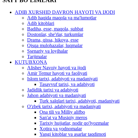
SAYT BO’LIMLARI
ADIB XURSHID DAVRON HAYOTI VA IJODI
Adib haqida maqola va ma'lumotlar
Adib kitoblari
Badiha, esse, maqola, suhbat
Dostonlar, she'rlar, turkumlar
Drama, qissa, hikoya, esse
Qisqa mulohazalar, luqmalar
Ssenariy va loyihalar
Tarjimalar
KUTUBXONA
Alisher Navoiy hayoti va ijodi
Amir Temur hayoti va faoliyati
Islom tarixi, adabiyoti va madaniyati
Tasavvuf tarixi, va adabiyoti
Jadidlik tarixi va adabiyoti
Jahon adabiyoti va madaniyati
Turk xalqlari tarixi, adabiyoti, madaniyati
O'zbek tarixi, adabiyoti va madaniyati
Ona tili va Milliy alifbo
San'at va Musiqiy meros
Tarixiy hujjatlar, nodir qo'lyozmalar
Xotira va yodnomalar
Yangi kitoblar va asarlar taqdimoti