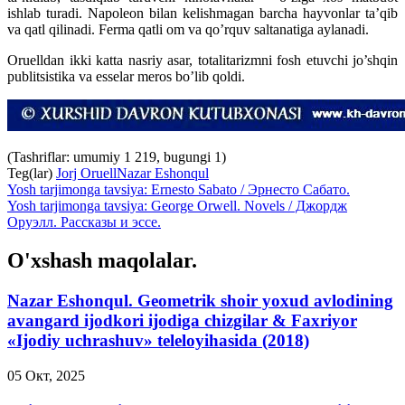
ishlab turadi. Napoleon bilan kelishmagan barcha hayvonlar ta’qib
va qatl qilinadi. Ferma qatli om va qo’rquv saltanatiga aylanadi.
Oruelldan ikki katta nasriy asar, totalitarizmni fosh etuvchi jo’shqin
publitsistika va esselar meros bo’lib qoldi.
(Tashriflar: umumiy 1 219, bugungi 1)
Teg(lar)
Jorj Oruell
Nazar Eshonqul
Yosh tarjimonga tavsiya: Ernesto Sabato / Эрнесто Сабато.
Yosh tarjimonga tavsiya: George Orwell. Novels / Джордж
Оруэлл. Рассказы и эссе.
O'xshash maqolalar.
Nazar Eshonqul. Geometrik shoir yoxud avlodining
avangard ijodkori ijodiga chizgilar & Faxriyor
«Ijodiy uchrashuv» teleloyihasida (2018)
05 Окт, 2025