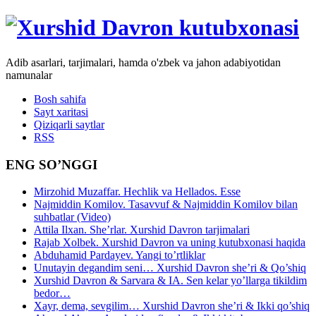
Adib asarlari, tarjimalari, hamda o'zbek va jahon adabiyotidan
namunalar
Bosh sahifa
Sayt xaritasi
Qiziqarli saytlar
RSS
ENG SO’NGGI
Mirzohid Muzaffar. Hechlik va Hellados. Esse
Najmiddin Komilov. Tasavvuf & Najmiddin Komilov bilan
suhbatlar (Video)
Attila Ilxan. She’rlar. Xurshid Davron tarjimalari
Rajab Xolbek. Xurshid Davron va uning kutubxonasi haqida
Abduhamid Pardayev. Yangi to’rtliklar
Unutayin degandim seni… Xurshid Davron she’ri & Qo’shiq
Xurshid Davron & Sarvara & IA. Sen kelar yo’llarga tikildim
bedor…
Xayr, dema, sevgilim… Xurshid Davron she’ri & Ikki qo’shiq