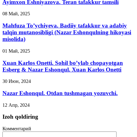
Ayimxon Eshniyazova. Teran tafakkur tamsili
08 Май, 2025
Mahfuza To’ychiyeva. Badiiy tafakkur va adabiy
talqin mutanosibligi (Nazar Eshonqulning hikoyasi
misolida)
01 Май, 2025
Xuan Karlos Onetti. Sohil bo’ylab chopayotgan
Esberg & Nazar Eshonqul. Xuan Karlos Onetti
30 Июн, 2024
Nazar Eshonqul. Otdan tushmagan yozuvchi.
12 Апр, 2024
Izoh qoldiring
Комментарий