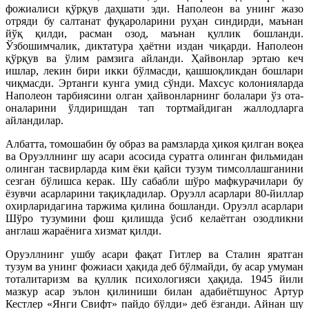
фожиалиси қўрқув даҳшати эди. Наполеон ва унинг жазо
отряди бу салтанат фуқароларини руҳан синдирди, маънан
йўқ қилди, расман озод, маънан қуллик бошланди.
Ўзбошимчалик, диктатура ҳаётни издан чиқарди. Наполеон
қўрқув ва ўлим рамзига айланди. Ҳайвонлар эртаю кеч
ишлар, лекин бири икки бўлмасди, қашшоқликдан бошлари
чиқмасди. Эртанги кунга умид сўнди. Махсус колонияларда
Наполеон тарбиясини олган ҳайвонларнинг болалари ўз ота-
оналарини ўлдиришдан тап тортмайдиган жаллодларга
айландилар.
Албатта, томошабин бу образ ва рамзларда ҳикоя қилган воқеа
ва Оруэллнинг шу асари асосида суратга олинган фильмидан
олинган тасвирларда ким ёки қайси тузум тимсоллашганини
сезган бўлишса керак. Шу сабабли шўро мафкурачилари бу
ёзувчи асарларини тақиқладилар. Оруэлл асарлари 80-йиллар
охирларидагина таржима қилина бошланди. Оруэлл асарлари
Шўро тузумини фош қилишда ўсиб келаётган озодликни
англаш жараёнига хизмат қилди.
Оруэллнинг ушбу асари фақат Гитлер ва Сталин яратган
тузум ва унинг фожиаси ҳақида деб бўлмайди, бу асар умуман
тоталитаризм ва қуллик психологияси ҳақида. 1945 йили
мазкур асар эълон қилиниши билан адабиётшунос Артур
Кестлер «Янги Свифт» пайдо бўлди» деб ёзганди. Айнан шу