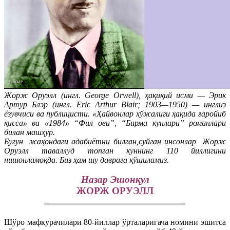
Жорж Оруэлл (ингл. George Orwell), ҳақиқий исми — Эрик
Артур Блэр (ингл. Eric Arthur Blair; 1903—1950) — инглиз
ёзувчиси ва публицисти. «Ҳайвонлар хўжалиги ҳақида ғаройиб
қисса» ва «1984» “Фил ови”, “Бирма кунлари” романлари
билан машҳур.
Бугун жаҳондаги адабиётни билган,суйган инсонлар Жорж
Оруэлл таваллуд топган куннинг 110 йиллигини
нишонламоқда. Биз ҳам шу даврага қўшиламиз.
Назар Эшонқул
ЖОРЖ ОРУЭЛЛ
Шўро мафкурачилари 80-йиллар ўрталаригача номини эшитса