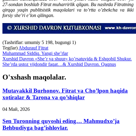
27-sondan boshlab Fitrat muharrirlik qilgan. Bu nashrda Fitratning
qirqqa yaqin publitsistik maqolalari va to’rtta o’zbekcha va ikki
forsiy she’ri e’lon qilingan.
(Tashriflar: umumiy 5 198, bugungi 1)
Teg(lar)
Abdurauf Fitrat
Muhammad Siddiq. Yangi she’rlar
Xurshid Davron «She’r va shuur» ko’rsatuvida & Eshqobil Shukur.
She’rda ustoz vijdondir faqat…& Xurshid Davron. Qaqnus
O'xshash maqolalar.
Mutavakkil Burhonov. Fitrat va Cho’lpon haqida
xotiralar & Tarona va qo’shiqlar
04 Май, 2026
Sen Turonning quyoshi eding… Mahmudxo’ja
Behbudiyga bag’ishlovlar.