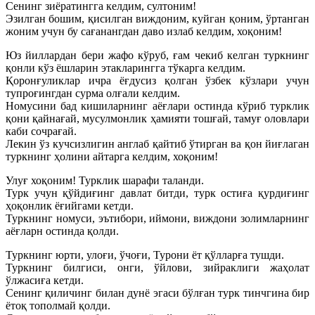
Сенинг зиёратингга келдим, султоним!
Эзилган бошим, қисилган виждоним, куйган қоним, ўртанган
жоним учун бу сағанангдан даво излаб келдим, хоқоним!
Юз йиллардан бери жафо кўруб, ғам чекиб келган туркнинг
қонли кўз ёшларин этакларингга тўкарга келдим.
Қоронғуликлар ичра ёғдусиз қолган ўзбек кўзлари учун
тупроғингдан сурма олғали келдим.
Номусини бад кишиларнинг аёғлари остинда кўриб турклик
қони қайнағай, мусулмонлик ҳамияти тошғай, тамуғ оловлари
каби сочрағай.
Лекин ўз кучсизлигин англаб қайтиб ўтирган ва қон йиғлаган
туркнинг ҳолини айтарга келдим, хоқоним!
Улуғ хоқоним! Турклик шарафи таланди.
Турк учун қўйдиғинг давлат битди, турк остиға қурдиғинг
ҳоқонлик ёғийгами кетди.
Туркнинг номуси, эътибори, иймони, виждони золимларнинг
аёғларн остинда қолди.
Туркнинг юрти, улоғи, ўчоғи, Турони ёт қўлларға тушди.
Туркнинг билгиси, онги, ўйлови, зийраклиги жаҳолат
ўлжасиға кетди.
Сенинг қиличинг билан дунё эгаси бўлған турк тинчгина бир
ётоқ тополмай қолди.