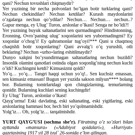
qani? Nechun tovushlari chiqmaydir?
Yer yuzining bir necha polvonlari bo’lgan botir turklaring qani?
Nechun chekindilar? Nechun ketdilar? Kurash maydonlarini
o’zgalarga nechun qo’ydilar? Nechun… Nechun… nechun..?
Gapur menga, ey Ulug’ Turon, arslonlar o’lkasi! Senga ne bo’ldi?!
Yer yuzining buyuk saltanatlarini sen qurmadingmi? Hindistonning,
Eronning, Ovro’paning ulug’ xoqonlarini sen yubormadingmi? Ey
xoqonlar o’chog’i! Ey qahramonlar tug’oyi!*** Qani u chaqmoq
chaqishli botir xoqonlaring? Qani avvalg’i o’q yurushli, otli
beklaring? Nechun «urho»laring eshitilmaydir?
Dunyo xalqini bo’ysundirmagan saltanatlaring nechun buzildi?
Insonlik olamini qanotlari ostinda olgan xoqonlig’ning nechun kuchi
o’ldi? Kuchingmi ketdi? Kimsasizmi qoldi?
Yo’q… yo’q… Tangri haqqi uchun yo’q!.. Sen kuchsiz emassan,
sen kimsasiz emassan! Bugun yer yuzida sakson milyun**** bolang
bor. Bularning tomirlaridagi qon chingizlarning, temurlarning
qonidir. Bularning kuchlari sening kuchingdir!
Ey Ulug’ Turon, arslonlar o’lkasi!
Qayg’urma! Eski davlating, eski saltanating, eski yigitlaring, eski
arslonlaring hammasi bor, hech biri yo’qolmamishdir.
Yolg’iz… Oh, yolg’iz… tarqalmishdir.
YURT QAYG’USI (sochma she’r).
Fitratning o’z so’zlari bilan
ayttanda «mansura» («Adabiyot qoidalari»), «Hurriyat»
gazetasining 1917 yil 28 iyul` 26-sonida e’lon qilingan.