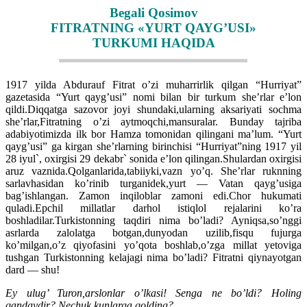
Begali Qosimov
FITRATNING «YURT QAYG’USI»
TURKUMI HAQIDA
1917 yilda Abdurauf Fitrat o’zi muharrirlik qilgan “Hurriyat”
gazetasida “Yurt qayg’usi” nomi bilan bir turkum she’rlar e’lon
qildi.Diqqatga sazovor joyi shundaki,ularning aksariyati sochma
she’rlar,Fitratning o’zi aytmoqchi,mansuralar. Bunday tajriba
adabiyotimizda ilk bor Hamza tomonidan qilingani ma’lum. “Yurt
qayg’usi” ga kirgan she’rlarning birinchisi “Hurriyat”ning 1917 yil
28 iyul`, oxirgisi 29 dekabr` sonida e’lon qilingan.Shulardan oxirgisi
aruz vaznida.Qolganlarida,tabiiyki,vazn yo’q. She’rlar ruknning
sarlavhasidan ko’rinib turganidek,yurt — Vatan qayg’usiga
bag’ishlangan. Zamon inqiloblar zamoni edi.Chor hukumati
quladi.Epchil millatlar darhol istiqlol rejalarini ko’ra
boshladilar.Turkistonning taqdiri nima bo’ladi? Ayniqsa,so’nggi
asrlarda zalolatga botgan,dunyodan uzilib,fisqu fujurga
ko’milgan,o’z qiyofasini yo’qota boshlab,o’zga millat yetoviga
tushgan Turkistonning kelajagi nima bo’ladi? Fitratni qiynayotgan
dard — shu!
Ey ulug’ Turon,arslonlar o’lkasi! Senga ne bo’ldi? Holing
qandaydir? Nechuk kunlarga qolding?