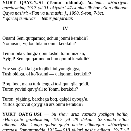
YURT QAYG’USI (Temur oldinda).
Sochma. «Hurriyat»
gazetasining 1917 yil 31 oktyabr` 47-sonida ilk bor e’lon qilingan.
Qayta nashri: «Fan va turmush» j., 1990, 9-son, 7-bet.
* qarluq temurlar — temir panjaralar.
IV
Onam! Seni qutqarmoq uchun jonmi kerakdir?
Nomusmi, vijdon bila imonmi kerakdir?
Temur bila Chingiz qoni toshdi tomrimizdan,
Aytgil! Seni qutqarmoq uchun qonmi kerakdir?
Yov suqg’ali kelgach qilichini yuragingga,
Tush oldiga, ol ko’ksumi — qalqonmi kerakdir?
Boq, boq, mana turk tengizi toshqun qila qoldi,
Turon yovini quvg’ali to’fonmi kerakdir?
Turon, yigiting, barchaga boq, qalqdi oyoqg’a,
Yurtda qorovul qo’yg’ali arslonmi kerakdir?
YURT QAYG’USI
—
bu she’r aruz vaznida yozilgan bo’lib,
«Hurriyat» gazetasining 1917 yil 29 dekabr 62-sonida e’lon
qilingai. Shu kunga qadar qayta nashr etilmagan. «Hurriyat»
gazetasi Samarqandda 1917—1918 yillari nashr etilgan. 1917 yil