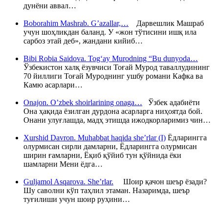
дунёни аввал…
Boborahim Mashrab. G’azallar,…
Дарвешлик Машраб
учун шоҳликдан баланд. У «жон тўтисини ишқ ила
сарбоз этай деб», жандани кийиб…
Bibi Robia Saidova. Tog‘ay Murodning “Bu dunyoda…
Ўзбекистон халқ ёзувчиси Тоғай Мурод таваллудининг
70 йиллиги Тоғай Муроднинг ушбу романи Кафка ва
Камю асарлари…
Onajon. O’zbek shoirlarining onaga…
Ўзбек адабиёти
Она ҳақида ёзилган дурдона асарларга ниҳоятда бой.
Онани улуғлашда, мадҳ этишда ижодкорларимиз чин…
Xurshid Davron. Muhabbat haqida she’rlar (I)
Ёдларингга
олурмисан сирли дамларни, Ёдларингга олурмисан
ширин ғамларни, Ёқиб қўйиб тун қўйнида ёки
шамларни Мени ёдга…
Guljamol Asqarova. She’rlar.
Шоир қачон шеър ёзади?
Шу саволни кўп таҳлил этаман. Назаримда, шеър
туғилиши учун шоир руҳини…