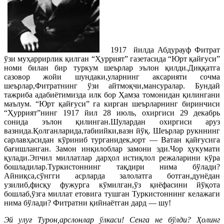
1917 йилда Абдурауф Фитрат
ўзи муҳаррирлик қилган “Ҳуррият” газетасида “Юрт қайғуси”
номи билан бир туркум шеърлар эълон қилди.Диққатга
сазовор жойи шундаки,уларнинг аксарияти сочма
шеърлар,Фитратнинг ўзи айтмоқчи,мансуралар. Бундай
тажриба адабиётимизда илк бор Ҳамза томонидан қилингани
маълум. “Юрт қайғуси” га кирган шеърларнинг биринчиси
“Ҳуррият”нинг 1917 йил 28 июль, охиргиси 29 декабрь
сонида эълон қилинган.Шулардан охиргиси аруз
вазнида.Қолганларида,табиийки,вазн йўқ. Шеърлар рукннинг
сарлавҳасидан кўриниб турганидек,юрт — Ватан қайғусига
бағишланган. Замон инқилоблар замони эди.Чор ҳукумати
қулади.Эпчил миллатлар дарҳол истиқлол режаларини кўра
бошладилар.Туркистоннинг тақдири нима бўлади?
Айниқса,сўнгги асрларда залолатга ботган,дунёдан
узилиб,фисқу фужурга кўмилган,ўз қиёфасини йўқота
бошлаб,ўзга миллат етовига тушган Туркистоннинг келажаги
нима бўлади? Фитратни қийнаётган дард — шу!
Эй улуғ Турон,арслонлар ўлкаси! Сенга не бўлди? Ҳолинг