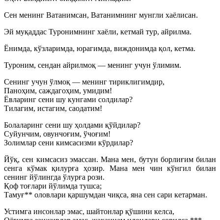
Сен менинг Ватанимсан, Ватанимнинг мунгли хаёлисан.
Эй муқаддас Туронимнинг хаёли, кетмай тур, айрилма.
Ёнимда, кўзларимда, юрагимда, виждонимда қол, кетма.
Туроним, сендан айрилмоқ — менинг учун ўлимим.
Сенинг учун ўлмоқ — менинг тириклигимдир,
Паноҳим, саждагоҳим, умидим!
Ёвларинг сени шу кунгами солдилар?
Тилагим, истагим, саодатим!
Болаларинг сени шу ҳолдами қўйдилар?
Суйунчим, овунчоғим, ўчоғим!
Золимлар сени кимсасизми кўрдилар?
Йўқ, сен кимсасиз эмассан. Мана мен, бутун борлиғим билан
сенга кўмак қилурға ҳозир. Мана мен чин кўнгил билан
сенинг йўлингда ўлурға рози.
Қоф тоғлари йўлимда тушса;
Тамуғ** оловлари қаршумдан чиқса, яна сен сари кетарман.
Устимга инсонлар эмас, шайтонлар қўшини келса,