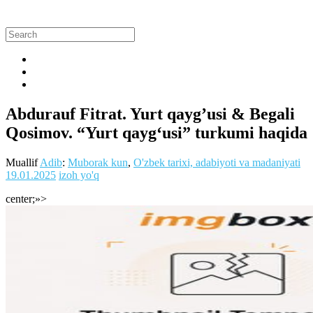
Abdurauf Fitrat. Yurt qayg’usi & Begali
Qosimov. “Yurt qayg‘usi” turkumi haqida
Muallif
Adib
:
Muborak kun
,
O'zbek tarixi, adabiyoti va madaniyati
19.01.2025
izoh yo'q
center;»>