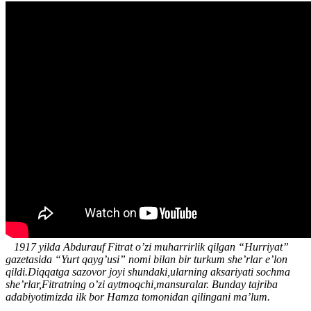
1917 yilda Аbdurauf Fitrat oʼzi muharrirlik qilgan “Hurriyat”
gazetasida “Yurt qaygʼusi” nomi bilan bir turkum sheʼrlar eʼlon
qildi.Diqqatga sazovor joyi shundaki,ularning aksariyati sochma
sheʼrlar,Fitratning oʼzi aytmoqchi,mansuralar. Bunday tajriba
adabiyotimizda ilk bor Hamza tomonidan qilingani maʼlum.