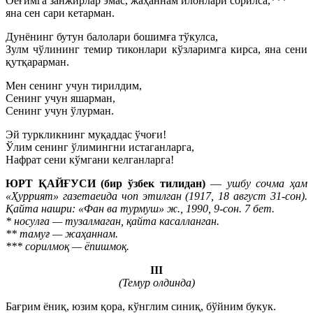
Оёғимга занжирлар эмас, жаҳаннам илонлари сорилса,***
яна сен сари кетарман.
Дунёнинг бутун балолари бошимға тўкулса,
Зулм чўлининг темир тиконлари кўзларимга кирса, яна сени
қутқарарман.
Мен сенинг учун тирилдим,
Сенинг учун яшарман,
Сенинг учун ўлурман.
Эй туркликнинг муқаддас ўчоғи!
Ўлим сенинг ўлимингни истаганларга,
Нафрат сени кўмгани келганларга!
ЮРТ ҚАЙҒУСИ (бир ўзбек тилидан)
—
ушбу сочма ҳам
«Ҳуррият» газетаеида чоп этилган (1917, 18 август 31-сон).
Қайта нашри: «Фан ва турмуш» ж., 1990, 9-сон. 7 бет.
* носулға — тузалмаган, қайта касалланган.
** тамуғ — жаҳаннам.
*** сорилмоқ — ёпишмоқ.
III
(Темур олдинда)
Бағрим ёниқ, юзим қора, кўнглим синиқ, бўйним букук.