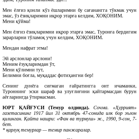
Мен ёлғиз қонли кўз ёшларимни бу сағанангга тўкмак учун
эмас, ўз ёзиқларимни иқрор этарға келдим, ХОҚОНИМ.
Мени қўйма!
Мен ёлғиз ёзиқларимни иқрор этарға эмас, Туронға бердигим
зарарларни тўламоқ учун келдим, ХОҚОНИМ.
Мендан нафрат этма!
Эй арслонлар арслони!
Меним ёзуқларимдан ўт,
Мени қўлимни тут,
Белимни боғла, муқаддас фотиҳангни бер!
Сенинг дунёга сиғмаган ғайратингга онт ичаманки,
Туроннинг эски шараф ва улуғлиғини қайтармасдан бурун
аёғларингда ўтирмасман.
ЮРТ ҚАЙҒУСИ (Темур олдинда).
Сочма. «Ҳуррият»
газетасининг 1917 йил 31 октябрь 47-сонида илк бор эълон
қилинган. Қайта нашри: «Фан ва турмуш» ж., 1990, 9-сон, 7-
бет.
* қарлуқ темурлар — темир панжаралар.