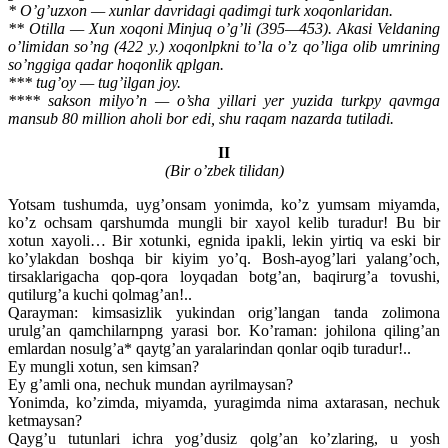
* O’g’uzxon — xunlar davridagi qadimgi turk xoqonlaridan.
** Otilla — Xun xoqoni Minjuq o’g’li (395—453). Akasi Veldaning
o’limidan so’ng (422 y.) xoqonlpkni to’la o’z qo’liga olib umrining
so’nggiga qadar hoqonlik qplgan.
*** tug’oy — tug’ilgan joy.
**** sakson milyo’n — o’sha yillari yer yuzida turkpy qavmga
mansub 80 million aholi bor edi, shu raqam nazarda tutiladi.
II
(Bir o’zbek tilidan)
Yotsam tushumda, uyg’onsam yonimda, ko’z yumsam miyamda,
ko’z ochsam qarshumda mungli bir xayol kelib turadur! Bu bir
xotun xayoli… Bir xotunki, egnida ipakli, lekin yirtiq va eski bir
ko’ylakdan boshqa bir kiyim yo’q. Bosh-ayog’lari yalang’och,
tirsaklarigacha qop-qora loyqadan botg’an, baqirurg’a tovushi,
qutilurg’a kuchi qolmag’an!..
Qarayman: kimsasizlik yukindan orig’langan tanda zolimona
urulg’an qamchilarnpng yarasi bor. Ko’raman: johilona qiling’an
emlardan nosulg’a* qaytg’an yaralarindan qonlar oqib turadur!..
Ey mungli xotun, sen kimsan?
Ey g’amli ona, nechuk mundan ayrilmaysan?
Yonimda, ko’zimda, miyamda, yuragimda nima axtarasan, nechuk
ketmaysan?
Qayg’u tutunlari ichra yog’dusiz qolg’an ko’zlaring, u yosh