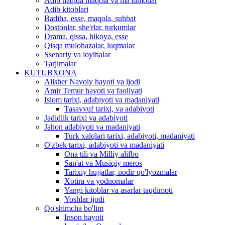
Adib haqida maqola va ma'lumotlar
Adib kitoblari
Badiha, esse, maqola, suhbat
Dostonlar, she'rlar, turkumlar
Drama, qissa, hikoya, esse
Qisqa mulohazalar, luqmalar
Ssenariy va loyihalar
Tarjimalar
KUTUBXONA
Alisher Navoiy hayoti va ijodi
Amir Temur hayoti va faoliyati
Islom tarixi, adabiyoti va madaniyati
Tasavvuf tarixi, va adabiyoti
Jadidlik tarixi va adabiyoti
Jahon adabiyoti va madaniyati
Turk xalqlari tarixi, adabiyoti, madaniyati
O'zbek tarixi, adabiyoti va madaniyati
Ona tili va Milliy alifbo
San'at va Musiqiy meros
Tarixiy hujjatlar, nodir qo'lyozmalar
Xotira va yodnomalar
Yangi kitoblar va asarlar taqdimoti
Yoshlar ijodi
Qo'shimcha bo'lim
Inson hayoti