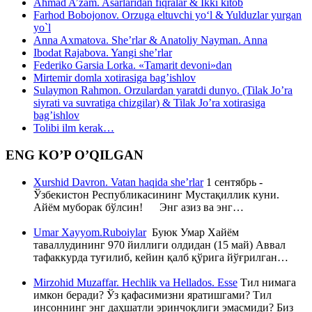
Ahmad A’zam. Asarlaridan fiqralar & Ikki kitob
Farhod Bobojonov. Orzuga eltuvchi yo‘l & Yulduzlar yurgan
yo`l
Anna Axmatova. She’rlar & Anatoliy Nayman. Anna
Ibodat Rajabova. Yangi she’rlar
Federiko Garsia Lorka. «Tamarit devoni»dan
Mirtemir domla xotirasiga bag’ishlov
Sulaymon Rahmon. Orzulardan yaratdi dunyo. (Tilak Jo’ra
siyrati va suvratiga chizgilar) & Tilak Jo’ra xotirasiga
bag’ishlov
Tolibi ilm kerak…
ENG KO’P O’QILGAN
Xurshid Davron. Vatan haqida she’rlar
1 сентябрь -
Ўзбекистон Республикасининг Мустақиллик куни.
Айём муборак бўлсин! Энг азиз ва энг…
Umar Xayyom.Ruboiylar
Буюк Умар Хайём
таваллудининг 970 йиллиги олдидан (15 май) Аввал
тафаккурда туғилиб, кейин қалб қўрига йўғрилган…
Mirzohid Muzaffar. Hechlik va Hellados. Esse
Тил нимага
имкон беради? Ўз қафасимизни яратишгами? Тил
инсоннинг энг даҳшатли эринчоқлиги эмасмиди? Биз