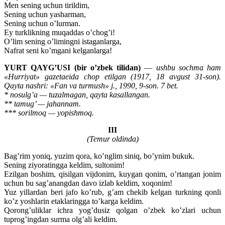
Men sening uchun tirildim,
Sening uchun yasharman,
Sening uchun o’lurman.
Ey turklikning muqaddas o’chog’i!
O’lim sening o’limingni istaganlarga,
Nafrat seni ko’mgani kelganlarga!
YURT QAYG’USI (bir o’zbek tilidan)
—
ushbu sochma ham
«Hurriyat» gazetaeida chop etilgan (1917, 18 avgust 31-son).
Qayta nashri: «Fan va turmush» j., 1990, 9-son. 7 bet.
* nosulg’a — tuzalmagan, qayta kasallangan.
** tamug’ — jahannam.
*** sorilmoq — yopishmoq.
III
(Temur oldinda)
Bag’rim yoniq, yuzim qora, ko’nglim siniq, bo’ynim bukuk.
Sening ziyoratingga keldim, sultonim!
Ezilgan boshim, qisilgan vijdonim, kuygan qonim, o’rtangan jonim
uchun bu sag’anangdan davo izlab keldim, xoqonim!
Yuz yillardan beri jafo ko’rub, g’am chekib kelgan turkning qonli
ko’z yoshlarin etaklaringga to’karga keldim.
Qorong’uliklar ichra yog’dusiz qolgan o’zbek ko’zlari uchun
tuprog’ingdan surma olg’ali keldim.