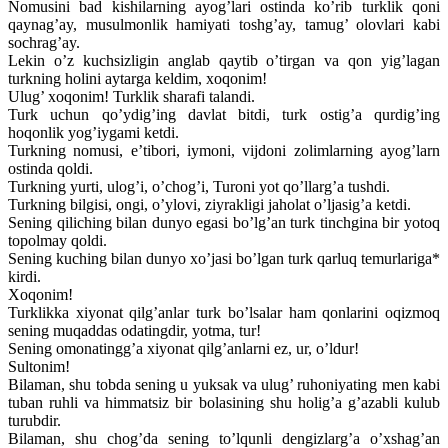
Nomusini bad kishilarning ayog’lari ostinda ko’rib turklik qoni
qaynag’ay, musulmonlik hamiyati toshg’ay, tamug’ olovlari kabi
sochrag’ay.
Lekin o’z kuchsizligin anglab qaytib o’tirgan va qon yig’lagan
turkning holini aytarga keldim, xoqonim!
Ulug’ xoqonim! Turklik sharafi talandi.
Turk uchun qo’ydig’ing davlat bitdi, turk ostig’a qurdig’ing
hoqonlik yog’iygami ketdi.
Turkning nomusi, e’tibori, iymoni, vijdoni zolimlarning ayog’larn
ostinda qoldi.
Turkning yurti, ulog’i, o’chog’i, Turoni yot qo’llarg’a tushdi.
Turkning bilgisi, ongi, o’ylovi, ziyrakligi jaholat o’ljasig’a ketdi.
Sening qiliching bilan dunyo egasi bo’lg’an turk tinchgina bir yotoq
topolmay qoldi.
Sening kuching bilan dunyo xo’jasi bo’lgan turk qarluq temurlariga*
kirdi.
Xoqonim!
Turklikka xiyonat qilg’anlar turk bo’lsalar ham qonlarini oqizmoq
sening muqaddas odatingdir, yotma, tur!
Sening omonatingg’a xiyonat qilg’anlarni ez, ur, o’ldur!
Sultonim!
Bilaman, shu tobda sening u yuksak va ulug’ ruhoniyating men kabi
tuban ruhli va himmatsiz bir bolasining shu holig’a g’azabli kulub
turubdir.
Bilaman, shu chog’da sening to’lqunli dengizlarg’a o’xshag’an