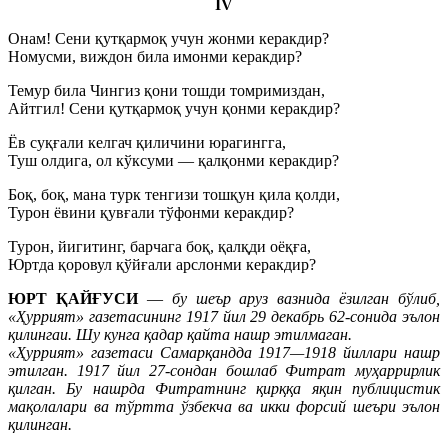
IV
Онам! Сени қутқармоқ учун жонми керакдир?
Номусми, виждон била имонми керакдир?
Темур била Чингиз қони тошди томримиздан,
Айтгил! Сени қутқармоқ учун қонми керакдир?
Ёв суқғали келгач қиличини юрагингга,
Туш олдига, ол кўксуми — қалқонми керакдир?
Боқ, боқ, мана турк тенгизи тошқун қила қолди,
Турон ёвини қувғали тўфонми керакдир?
Турон, йигитинг, барчага боқ, қалқди оёқға,
Юртда қоровул қўйғали арслонми керакдир?
ЮРТ ҚАЙҒУСИ
—
бу шеър аруз вазнида ёзилган бўлиб,
«Ҳуррият» газетасининг 1917 йил 29 декабрь 62-сонида эълон
қилингаи. Шу кунга қадар қайта нашр этилмаган.
«Ҳуррият» газетаси Самарқандда 1917—1918 йиллари нашр
этилган. 1917 йил 27-сондан бошлаб Фитрат муҳаррирлик
қилган. Бу нашрда Фитратнинг қирққа яқин публицистик
мақолалари ва тўртта ўзбекча ва икки форсий шеъри эълон
қилинган.