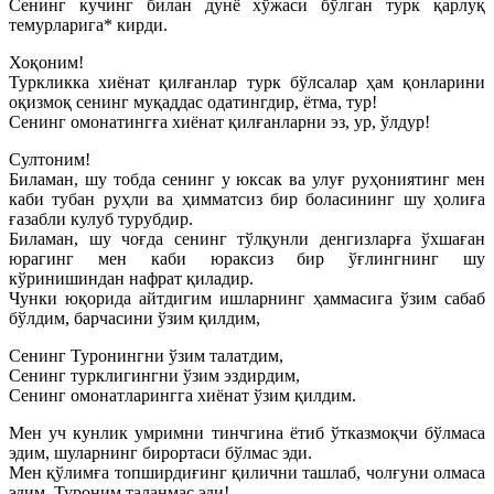
Сенинг кучинг билан дунё хўжаси бўлган турк қарлуқ
темурларига* кирди.
Хоқоним!
Туркликка хиёнат қилғанлар турк бўлсалар ҳам қонларини
оқизмоқ сенинг муқаддас одатингдир, ётма, тур!
Сенинг омонатингға хиёнат қилғанларни эз, ур, ўлдур!
Султоним!
Биламан, шу тобда сенинг у юксак ва улуғ руҳониятинг мен
каби тубан руҳли ва ҳимматсиз бир боласининг шу ҳолиға
ғазабли кулуб турубдир.
Биламан, шу чоғда сенинг тўлқунли денгизларға ўхшаған
юрагинг мен каби юраксиз бир ўғлингнинг шу
кўринишиндан нафрат қиладир.
Чунки юқорида айтдигим ишларнинг ҳаммасига ўзим сабаб
бўлдим, барчасини ўзим қилдим,
Сенинг Туронингни ўзим талатдим,
Сенинг турклигингни ўзим эздирдим,
Сенинг омонатларингга хиёнат ўзим қилдим.
Мен уч кунлик умримни тинчгина ётиб ўтказмоқчи бўлмаса
эдим, шуларнинг бирортаси бўлмас эди.
Мен қўлимға топширдиғинг қилични ташлаб, чолғуни олмаса
эдим, Туроним таланмас эди!..