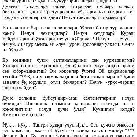
юксак ўринлар? Қуллик чуқурлариға недан тушдинг?!
Дунёни «урҳо»лари билан титраткан йўлбарс юракли
болаларинг қани? Ер тупроғини кўкларга учиратурған тоғ
гавдали ўғлонларинг қани? Нечун товушлари чиқмайдир?
Ер юзининг бир неча полвонлари бўлган ботир туркларинг
қани? Нечун чекиндилар? Нечун кетдилар? Кураш
майдонларини ўзгаларга нечун қўйдилар? Нечун… Нечун…
нечун..? Гапур менга, эй Улуғ Турон, арслонлар ўлкаси! Сенга
не бўлди?!
Ер юзининг буюк салтанатларини сен қурмадингми?
Ҳиндистоннинг, Эроннинг, Оврўпанинг улуғ хоқонларини
сен юбормадингми? Эй хоқонлар ўчоғи! Эй қаҳрамонлар
туғойи!*** Қани у чақмоқ чақишли ботир хоқонларинг? Қани
аввалғи ўқ юрушли, отли бекларинг? Нечун «урҳо»ларинг
эшитилмайдир?
Дунё халқини бўйсундирмаган салтанатларинг нечун
бузилди? Инсонлик оламини қанотлари остинда олган
хоқонлиғнинг нечун кучи ўлди? Кучингми кетди?
Кимсасизми қолди?
Йўқ… йўқ… Тангри ҳаққи учун йўқ!.. Сен кучсиз эмассан,
сен кимсасиз эмассан! Бугун ер юзида саксон милйун****
боланг бор. Буларнинг томирларидаги қон чингизларнинг,