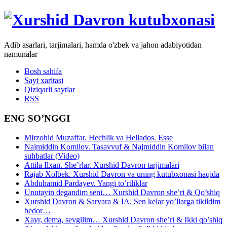
Adib asarlari, tarjimalari, hamda o'zbek va jahon adabiyotidan
namunalar
Bosh sahifa
Sayt xaritasi
Qiziqarli saytlar
RSS
ENG SO’NGGI
Mirzohid Muzaffar. Hechlik va Hellados. Esse
Najmiddin Komilov. Tasavvuf & Najmiddin Komilov bilan
suhbatlar (Video)
Attila Ilxan. She’rlar. Xurshid Davron tarjimalari
Rajab Xolbek. Xurshid Davron va uning kutubxonasi haqida
Abduhamid Pardayev. Yangi to’rtliklar
Unutayin degandim seni… Xurshid Davron she’ri & Qo’shiq
Xurshid Davron & Sarvara & IA. Sen kelar yo’llarga tikildim
bedor…
Xayr, dema, sevgilim… Xurshid Davron she’ri & Ikki qo’shiq