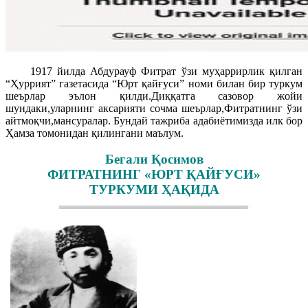
1917 йилда Абдурауф Фитрат ўзи муҳаррирлик қилган
“Ҳуррият” газетасида “Юрт қайғуси” номи билан бир туркум
шеърлар эълон қилди.Диққатга сазовор жойи
шундаки,уларнинг аксарияти сочма шеърлар,Фитратнинг ўзи
айтмоқчи,мансуралар. Бундай тажриба адабиётимизда илк бор
Ҳамза томонидан қилингани маълум.
Бегали Қосимов
ФИТРАТНИНГ «ЮРТ ҚАЙҒУСИ»
ТУРКУМИ ҲАҚИДА