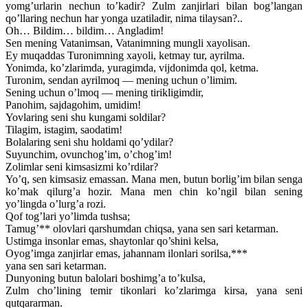
yomg’urlarin nechun to’kadir? Zulm zanjirlari bilan bog’langan
qo’llaring nechun har yonga uzatiladir, nima tilaysan?..
Oh… Bildim… bildim… Angladim!
Sen mening Vatanimsan, Vatanimning mungli xayolisan.
Ey muqaddas Turonimning xayoli, ketmay tur, ayrilma.
Yonimda, ko’zlarimda, yuragimda, vijdonimda qol, ketma.
Turonim, sendan ayrilmoq — mening uchun o’limim.
Sening uchun o’lmoq — mening tirikligimdir,
Panohim, sajdagohim, umidim!
Yovlaring seni shu kungami soldilar?
Tilagim, istagim, saodatim!
Bolalaring seni shu holdami qo’ydilar?
Suyunchim, ovunchog’im, o’chog’im!
Zolimlar seni kimsasizmi ko’rdilar?
Yo’q, sen kimsasiz emassan. Mana men, butun borlig’im bilan senga
ko’mak qilurg’a hozir. Mana men chin ko’ngil bilan sening
yo’lingda o’lurg’a rozi.
Qof tog’lari yo’limda tushsa;
Tamug’** olovlari qarshumdan chiqsa, yana sen sari ketarman.
Ustimga insonlar emas, shaytonlar qo’shini kelsa,
Oyog’imga zanjirlar emas, jahannam ilonlari sorilsa,***
yana sen sari ketarman.
Dunyoning butun balolari boshimg’a to’kulsa,
Zulm cho’lining temir tikonlari ko’zlarimga kirsa, yana seni
qutqararman.