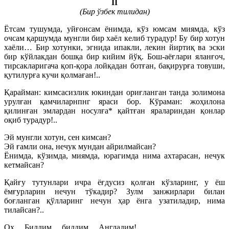
II
(Бир ўзбек тилидан)
Ётсам тушумда, уйғонсам ёнимда, кўз юмсам миямда, кўз
очсам қаршумда мунгли бир хаёл келиб турадур! Бу бир хотун
хаёли… Бир хотунки, эгнида ипакли, лекин йиртиқ ва эски
бир кўйлакдан бошқа бир кийим йўқ. Бош-аёғлари яланғоч,
тирсакларигача қоп-қора лойқадан ботған, бақирурға товуши,
қутилурға кучи қолмаған!..
Қарайман: кимсасизлик юкиндан ориғланган танда золимона
урулған қамчиларнпнг яраси бор. Кўраман: жоҳилона
қилинған эмлардан носулға* қайтған яралариндан қонлар
оқиб турадур!..
Эй мунгли хотун, сен кимсан?
Эй ғамли она, нечук мундан айрилмайсан?
Ёнимда, кўзимда, миямда, юрагимда нима ахтарасан, нечук
кетмайсан?
Қайғу тутунлари ичра ёғдусиз қолған кўзларинг, у ёш
ёмғурларин нечун тўкадир? Зулм занжирлари билан
боғланган қўлларинг нечун ҳар ёнга узатиладир, нима
тилайсан?..
Оҳ… Билдим… билдим… Англадим!