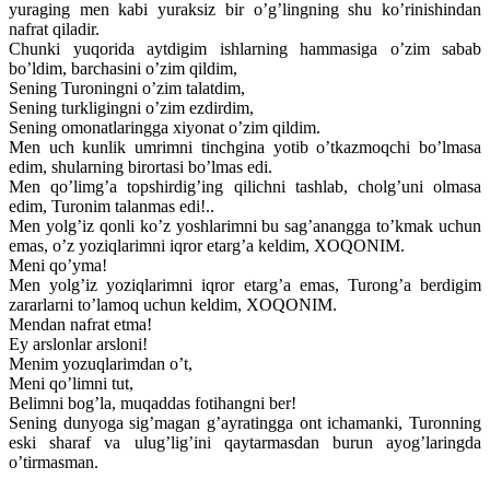
yuraging men kabi yuraksiz bir o’g’lingning shu ko’rinishindan
nafrat qiladir.
Chunki yuqorida aytdigim ishlarning hammasiga o’zim sabab
bo’ldim, barchasini o’zim qildim,
Sening Turoningni o’zim talatdim,
Sening turkligingni o’zim ezdirdim,
Sening omonatlaringga xiyonat o’zim qildim.
Men uch kunlik umrimni tinchgina yotib o’tkazmoqchi bo’lmasa
edim, shularning birortasi bo’lmas edi.
Men qo’limg’a topshirdig’ing qilichni tashlab, cholg’uni olmasa
edim, Turonim talanmas edi!..
Men yolg’iz qonli ko’z yoshlarimni bu sag’anangga to’kmak uchun
emas, o’z yoziqlarimni iqror etarg’a keldim, XOQONIM.
Meni qo’yma!
Men yolg’iz yoziqlarimni iqror etarg’a emas, Turong’a berdigim
zararlarni to’lamoq uchun keldim, XOQONIM.
Mendan nafrat etma!
Ey arslonlar arsloni!
Menim yozuqlarimdan o’t,
Meni qo’limni tut,
Belimni bog’la, muqaddas fotihangni ber!
Sening dunyoga sig’magan g’ayratingga ont ichamanki, Turonning
eski sharaf va ulug’lig’ini qaytarmasdan burun ayog’laringda
o’tirmasman.