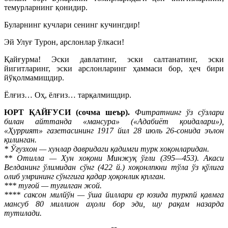
темурларнинг қонидир.
Буларнинг кучлари сенинг кучингдир!
Эй Улуғ Турон, арслонлар ўлкаси!
Қайғурма! Эски давлатинг, эски салтанатинг, эски
йигитларинг, эски арслонларинг ҳаммаси бор, ҳеч бири
йўқолмамишдир.
Ёлғиз… Оҳ, ёлғиз… тарқалмишдир.
ЮРТ ҚАЙҒУСИ (сочма шеър).
Фитратнинг ўз сўзлари
билан айттанда «мансура» («Адабиёт қоидалари»),
«Ҳуррият» газетасининг 1917 йил 28 июль 26-сонида эълон
қилинган.
* Ўғузхон — хунлар давридаги қадимги турк хоқонларидан.
** Отилла — Хун хоқони Минжуқ ўғли (395—453). Акаси
Велданинг ўлимидан сўнг (422 й.) хоқонлпкни тўла ўз қўлига
олиб умрининг сўнггига қадар ҳоқонлик қплган.
*** туғой — туғилган жой.
**** саксон милйўн — ўша йиллари ер юзида туркпй қавмга
мансуб 80 миллион аҳоли бор эди, шу рақам назарда
тутилади.