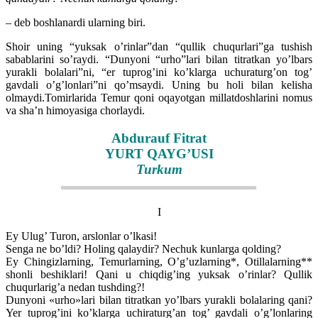
– deb boshlanardi ularning biri.
Shoir uning “yuksak o’rinlar”dan “qullik chuqurlari”ga tushish
sabablarini so’raydi. “Dunyoni “urho”lari bilan titratkan yo’lbars
yurakli bolalari”ni, “er tuprog’ini ko’klarga uchuraturg’on tog’
gavdali o’g’lonlari”ni qo’msaydi. Uning bu holi bilan kelisha
olmaydi.Tomirlarida Temur qoni oqayotgan millatdoshlarini nomus
va sha’n himoyasiga chorlaydi.
Abdurauf Fitrat
YURT QAYG’USI
Turkum
I
Ey Ulug’ Turon, arslonlar o’lkasi!
Senga ne bo’ldi? Holing qalaydir? Nechuk kunlarga qolding?
Ey Chingizlarning, Temurlarning, O’g’uzlarning*, Otillalarning**
shonli beshiklari! Qani u chiqdig’ing yuksak o’rinlar? Qullik
chuqurlarig’a nedan tushding?!
Dunyoni «urho»lari bilan titratkan yo’lbars yurakli bolalaring qani?
Yer tuprog’ini ko’klarga uchiraturg’an tog’ gavdali o’g’lonlaring