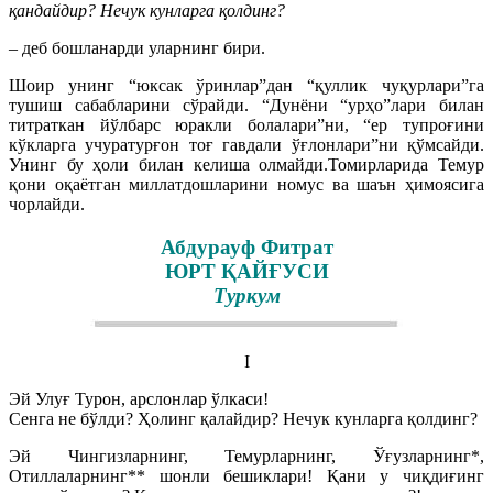
қандайдир? Нечук кунларга қолдинг?
– деб бошланарди уларнинг бири.
Шоир унинг “юксак ўринлар”дан “қуллик чуқурлари”га
тушиш сабабларини сўрайди. “Дунёни “урҳо”лари билан
титраткан йўлбарс юракли болалари”ни, “ер тупроғини
кўкларга учуратурғон тоғ гавдали ўғлонлари”ни қўмсайди.
Унинг бу ҳоли билан келиша олмайди.Томирларида Темур
қони оқаётган миллатдошларини номус ва шаън ҳимоясига
чорлайди.
Абдурауф Фитрат
ЮРТ ҚАЙҒУСИ
Туркум
I
Эй Улуғ Турон, арслонлар ўлкаси!
Сенга не бўлди? Ҳолинг қалайдир? Нечук кунларга қолдинг?
Эй Чингизларнинг, Темурларнинг, Ўғузларнинг*,
Отиллаларнинг** шонли бешиклари! Қани у чиқдиғинг