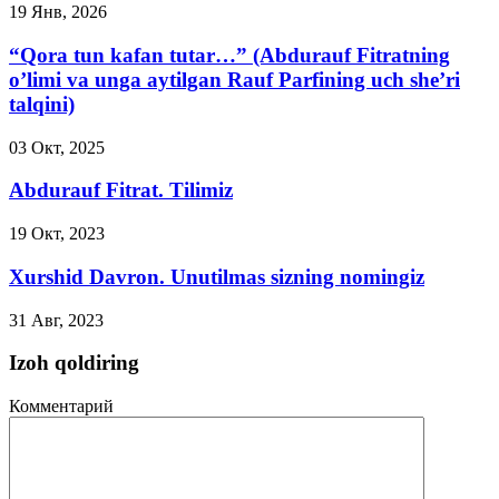
19 Янв, 2026
“Qora tun kafan tutar…” (Abdurauf Fitratning
o’limi va unga aytilgan Rauf Parfining uch she’ri
talqini)
03 Окт, 2025
Abdurauf Fitrat. Tilimiz
19 Окт, 2023
Xurshid Davron. Unutilmas sizning nomingiz
31 Авг, 2023
Izoh qoldiring
Комментарий