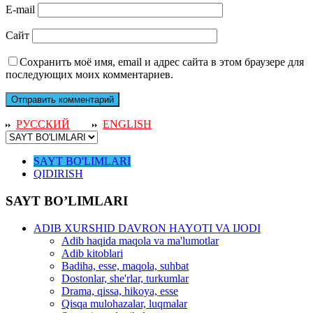
E-mail
Сайт
Сохранить моё имя, email и адрес сайта в этом браузере для
последующих моих комментариев.
РУССКИЙ
ENGLISH
SAYT BO'LIMLARI
QIDIRISH
SAYT BO’LIMLARI
ADIB XURSHID DAVRON HAYOTI VA IJODI
Adib haqida maqola va ma'lumotlar
Adib kitoblari
Badiha, esse, maqola, suhbat
Dostonlar, she'rlar, turkumlar
Drama, qissa, hikoya, esse
Qisqa mulohazalar, luqmalar