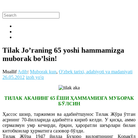
Tilak Jo’raning 65 yoshi hammamizga
muborak bo’lsin!
Muallif
Adib
:
Muborak kun
,
O'zbek tarixi, adabiyoti va madaniyati
26.05.2012
izoh yo'q
ТИЛАК АКАНИНГ 65 ЁШИ ҲАММАМИЗГА МУБОРАК
БЎЛСИН
Ҳассос шоир, таржимон ва адабиётшунос Тилак Жўра ўтган
асрнинг 70-йилларида адабиётга кириб келди. У қисқа, аммо
сермазмун умр кечирди, ёрқин, ҳароратли шеърлари билан
китобхонлар ҳурматига сазовор бўлди.
Тилак Жўра 1947 йилда Бухоро вилоятининг Қоракўл