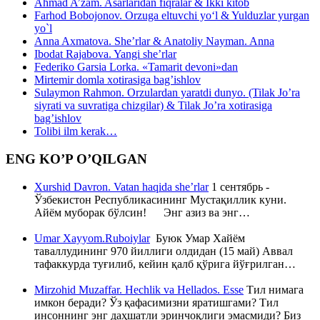
Ahmad A’zam. Asarlaridan fiqralar & Ikki kitob
Farhod Bobojonov. Orzuga eltuvchi yo‘l & Yulduzlar yurgan
yo`l
Anna Axmatova. She’rlar & Anatoliy Nayman. Anna
Ibodat Rajabova. Yangi she’rlar
Federiko Garsia Lorka. «Tamarit devoni»dan
Mirtemir domla xotirasiga bag’ishlov
Sulaymon Rahmon. Orzulardan yaratdi dunyo. (Tilak Jo’ra
siyrati va suvratiga chizgilar) & Tilak Jo’ra xotirasiga
bag’ishlov
Tolibi ilm kerak…
ENG KO’P O’QILGAN
Xurshid Davron. Vatan haqida she’rlar
1 сентябрь -
Ўзбекистон Республикасининг Мустақиллик куни.
Айём муборак бўлсин! Энг азиз ва энг…
Umar Xayyom.Ruboiylar
Буюк Умар Хайём
таваллудининг 970 йиллиги олдидан (15 май) Аввал
тафаккурда туғилиб, кейин қалб қўрига йўғрилган…
Mirzohid Muzaffar. Hechlik va Hellados. Esse
Тил нимага
имкон беради? Ўз қафасимизни яратишгами? Тил
инсоннинг энг даҳшатли эринчоқлиги эмасмиди? Биз