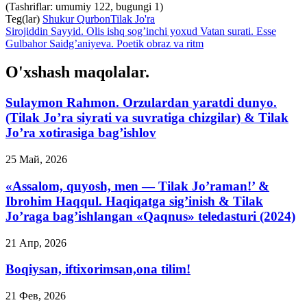
(Tashriflar: umumiy 122, bugungi 1)
Teg(lar)
Shukur Qurbon
Tilak Jo'ra
Sirojiddin Sayyid. Olis ishq sog’inchi yoхud Vatan surati. Esse
Gulbahor Saidg’aniyeva. Poetik obraz va ritm
O'xshash maqolalar.
Sulaymon Rahmon. Orzulardan yaratdi dunyo.
(Tilak Jo’ra siyrati va suvratiga chizgilar) & Tilak
Jo’ra xotirasiga bag’ishlov
25 Май, 2026
«Assalom, quyosh, men — Tilak Jo’raman!’ &
Ibrohim Haqqul. Haqiqatga sig’inish & Tilak
Jo’raga bag’ishlangan «Qaqnus» teledasturi (2024)
21 Апр, 2026
Boqiysan, iftixorimsan,ona tilim!
21 Фев, 2026