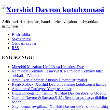
Adib asarlari, tarjimalari, hamda o'zbek va jahon adabiyotidan
namunalar
Bosh sahifa
Sayt xaritasi
Qiziqarli saytlar
RSS
ENG SO’NGGI
Mirzohid Muzaffar. Hechlik va Hellados. Esse
Najmiddin Komilov. Tasavvuf & Najmiddin Komilov bilan
suhbatlar (Video)
Attila Ilxan. She’rlar. Xurshid Davron tarjimalari
Rajab Xolbek. Xurshid Davron va uning kutubxonasi haqida
Abduhamid Pardayev. Yangi to’rtliklar
Unutayin degandim seni… Xurshid Davron she’ri & Qo’shiq
Xurshid Davron & Sarvara & IA. Sen kelar yo’llarga tikildim
bedor…
Xayr, dema, sevgilim… Xurshid Davron she’ri & Ikki qo’shiq