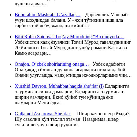
дунёни аввал…
Boborahim Mashrab. G’azallar,…
Дарвешлик Машраб
учун шоҳликдан баланд. У «жон тўтисини ишқ ила
сарбоз этай деб», жандани кийиб…
Bibi Robia Saidova. Tog‘ay Murodning “Bu dunyoda…
Ўзбекистон халқ ёзувчиси Тоғай Мурод таваллудининг
70 йиллиги Тоғай Муроднинг ушбу романи Кафка ва
Камю асарлари…
Onajon. O’zbek shoirlarining onaga…
Ўзбек адабиёти
Она ҳақида ёзилган дурдона асарларга ниҳоятда бой.
Онани улуғлашда, мадҳ этишда ижодкорларимиз чин…
Xurshid Davron. Muhabbat haqida she’rlar (I)
Ёдларингга
олурмисан сирли дамларни, Ёдларингга олурмисан
ширин ғамларни, Ёқиб қўйиб тун қўйнида ёки
шамларни Мени ёдга…
Guljamol Asqarova. She’rlar.
Шоир қачон шеър ёзади?
Шу саволни кўп таҳлил этаман. Назаримда, шеър
туғилиши учун шоир руҳини…