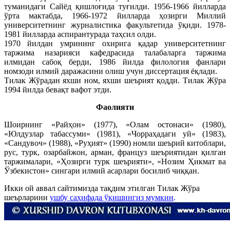
туманидаги Сайёд қишлоғида туғилди. 1956-1966 йилларда
ўрта мактабда, 1966-1972 йилларда ҳозирги Миллий
университетнинг журналистика факультетида ўқиди. 1978-
1981 йилларда аспирантурада таҳсил олди.
1970 йилдан умрининг охирига қадар университетнинг
таржима назарияси кафедрасида талабаларга таржима
илмидан сабоқ берди, 1986 йилда филология фанлари
номзоди илмий даражасини олиш учун диссертация ёқлади.
Тилак Жўрадан яхши ном, яхши шеърият қодди. Тилак Жўра
1994 йилда бевақт вафот этди.
Фаолияти
Шоирнинг «Райҳон» (1977), «Олам остонаси» (1980),
«Юлдузлар табассуми» (1981), «Чорраҳадаги уй» (1983),
«Сандувоч» (1988), «Руҳият» (1990) номли шеърий китоблари,
рус, турк, озарбайжон, арман, француз шеъриятидан қилган
таржималари, «Ҳозирги турк шеърияти», «Нозим Ҳикмат ва
Ўзбекистон» сингари илмий асарлари босилиб чиққан.
Икки ой аввал сайтимизда тақдим этилган Тилак Жўра
шеърларини
ушбу саҳифада ўқишингиз мумкин
.