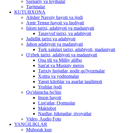
Ssenariy va loyihalar
Tarjimalar
KUTUBXONA
Alisher Navoiy hayoti va ijodi
Amir Temur hayoti va faoliyati
Islom tarixi, adabiyoti va madaniyati
Tasavvuf tarixi, va adabiyoti
Jadidlik tarixi va adabiyoti
Jahon adabiyoti va madaniyati
Turk xalqlari tarixi, adabiyoti, madaniyati
O'zbek tarixi, adabiyoti va madaniyati
Ona tili va Milliy alifbo
San'at va Musiqiy meros
Tarixiy hujjatlar, nodir qo'lyozmalar
Xotira va yodnomalar
Yangi kitoblar va asarlar taqdimoti
Yoshlar ijodi
Qo'shimcha bo'lim
Inson hayoti
Lug'atlar, Qomuslar
Maktubot
Naqllar, hikmatlar, rivoyatlar
Video, Audio,Foto
YANGILIKLAR
Muborak kun