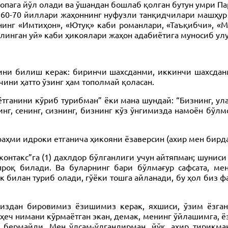
ропага йўл олади ва ўшандан бошлаб қолган бутун умри Па
60-70 йиллари жаҳоннинг нуфузли танқидчилари машҳур 
нинг «Имтиҳон», «Ютуқ» каби романлари, «Таъқибчи», «
қилинган уй» каби ҳикоялари жаҳон адабиётига муносиб у
ини билиш керак: биринчи шахсданми, иккинчи шахсданм
ини ҳатто ўзинг ҳам тополмай қоласан.
тганини кўриб турибман” ёки мана шундай: “Бизнинг, ула
нинг, сенинг, сизнинг, бизнинг кўз ўнгимизда намоён бў
фаҳми идроки етганича ҳикояни ёзаверсин (ахир мен бирд
 “контакс”га (1) дахлдор бўлганлиги учун айтяпман; шуни
проқ билади. Ва буларнинг бари бўлмағур сафсата, м
к билан туриб олади, гўёки тошга айланади, бу ҳол биз ф
издан бировимиз ёзишимиз керак, яхшиси, ўзим ёзган
ч нимани кўрмаётган экан, демак, менинг ўйлашимга, ёзи
ермайди. Мен ўлсам-ўлгандирман, йўқ, ахир тирикман-