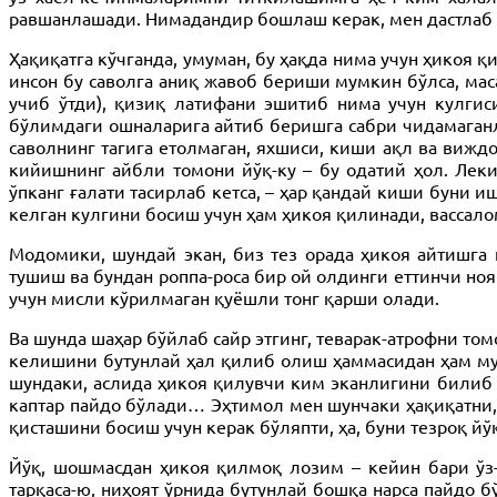
равшанлашади. Нимадандир бошлаш керак, мен дастлаб в
Ҳақиқатга кўчганда, умуман, бу ҳақда нима учун ҳикоя
инсон бу саволга аниқ жавоб бериши мумкин бўлса, маса
учиб ўтди), қизиқ латифани эшитиб нима учун кулгис
бўлимдаги ошналарига айтиб беришга сабри чидамаганл
саволнинг тагига етолмаган, яхшиси, киши ақл ва вижд
кийишнинг айбли томони йўқ-ку – бу одатий ҳол. Леки
ўпканг ғалати тасирлаб кетса, – ҳар қандай киши буни
келган кулгини босиш учун ҳам ҳикоя қилинади, вассало
Модомики, шундай экан, биз тез орада ҳикоя айтишга 
тушиш ва бундан роппа-роса бир ой олдинги еттинчи ноя
учун мисли кўрилмаган қуёшли тонг қарши олади.
Ва шунда шаҳар бўйлаб сайр этгинг, теварак-атрофни том
келишини бутунлай ҳал қилиб олиш ҳаммасидан ҳам муш
шундаки, аслида ҳикоя қилувчи ким эканлигини билиб б
каптар пайдо бўлади… Эҳтимол мен шунчаки ҳақиқатни, 
қисташини босиш учун керак бўляпти, ҳа, буни тезроқ йў
Йўқ, шошмасдан ҳикоя қилмоқ лозим – кейин бари ўз-
тарқаса-ю, ниҳоят ўрнида бутунлай бошқа нарса пайдо б