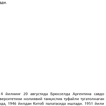
ади.
1914 йилнинг 20 августида Брюсселда Аргентина савдо
иверситетини молиявий танқислик туфайли тугатолмаган
да, 1946 йилдан Китоб палатасида ишлади. 1951 йили