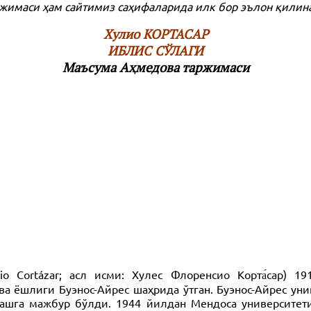
ржимаси ҳам сайтимиз саҳифаларида илк бор эълон қилин
Хулио КОРТАСАР
ИБЛИС СЎЛАГИ
Маъсума Аҳмедова таржимаси
lio Cortázar; асл исми: Хулес Флоренсио Корта́сар) 
ва ёшлиги Буэнос-Айрес шаҳрида ўтган. Буэнос-Айрес ун
шга мажбур бўлди. 1944 йилдан Мендоса университети