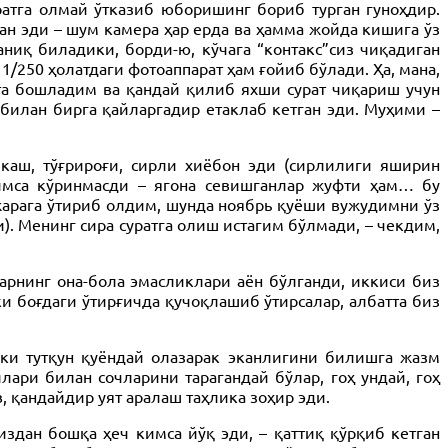
атга олмай ўтказиб юборишинг бориб турган гуноҳдир.
ан эди – шум камера ҳар ерда ва ҳамма жойда кишига ўз
ниқ биладики, борди-ю, кўчага “контакс”сиз чиқадиган
1/250 ҳолатдаги фотоаппарат ҳам ғойиб бўлади. Ҳа, мана,
ата бошладим ва қандай қилиб яхши сурат чиқариш учун
 билан бирга қайларгадир етаклаб кетган эди. Муҳими –
лкаш, тўғрироғи, сирли хиёбон эди (сирлилиги яширин
кимса кўринмасди – ягона севишганлар жуфти ҳам… бу
нжарага ўтириб олдим, шунда ноябрь қуёши вужудимни ўз
). Менинг сира суратга олиш истагим бўлмади, – чекдим,
арнинг она-бола эмасликлари аён бўлганди, иккиси биз
и боғдаги ўтирғичда қучоқлашиб ўтирсалар, албатта биз
ёки тутқун қуёндай олазарак эканлигини билишга жазм
лари билан сочларини тарагандай бўлар, гоҳ ундай, гоҳ
, қандайдир уят аралаш таҳлика зоҳир эди.
здан бошқа ҳеч кимса йўқ эди, – қаттиқ қўрқиб кетган