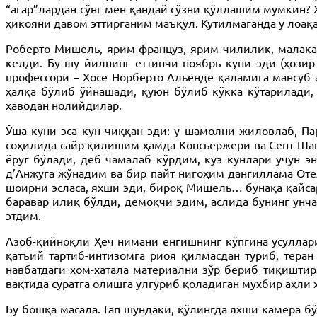
“агар”лардан сўнг мен қандай сўзни қўллашим мумкин? 
ҳикояни давом эттирганим маъқул. Кутилмаганда у лоақа
Роберто Мишель, ярим француз, ярим чилилик, малакал
келди. Бу шу йилнинг еттинчи ноябрь куни эди (ҳозир
профессори – Хосе Норберто Альенде қаламига мансуб
ҳалқа бўлиб ўйнашади, қуюн бўлиб кўкка кўтарилади, 
ҳаводан нолийдилар.
Ўша куни эса кун чиққан эди: у шамолни жиловлаб, П
соҳилида сайр қилишим ҳамда Консьержери ва Сент-Шап
ёруғ бўлади, деб чамалаб кўрдим, куз кунлари учун эн
д’Анжуга жўнадим ва бир пайт нигоҳим данғиллама Оте
шоирни эсласа, яхши эди, бироқ Мишель… бунақа қайсар
баравар илиқ бўлди, демоқчи эдим, аслида бунинг унча 
этдим.
Азоб-қийноқли Ҳеч нимани енгишнинг кўпгина усуллари
қатъий тартиб-интизомга риоя қилмасдан туриб, теран
навбатдаги хом-хатала материални зўр бериб тиқиштир
вақтида суратга олишга улгуриб қоладиган мухбир аҳли 
Бу бошқа масала. Гап шундаки, қўлингда яхши камера бў