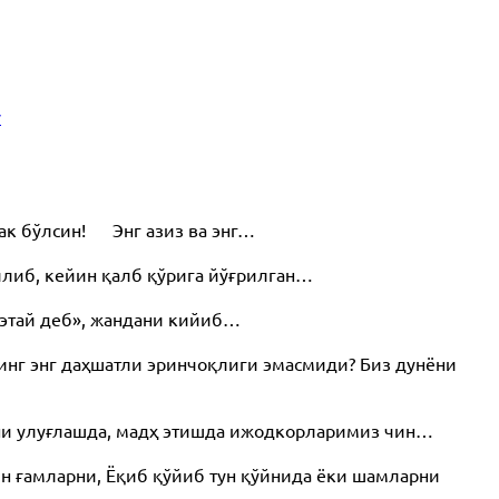
v
рак бўлсин! Энг азиз ва энг…
илиб, кейин қалб қўрига йўғрилган…
этай деб», жандани кийиб…
инг энг даҳшатли эринчоқлиги эмасмиди? Биз дунёни
ани улуғлашда, мадҳ этишда ижодкорларимиз чин…
н ғамларни, Ёқиб қўйиб тун қўйнида ёки шамларни