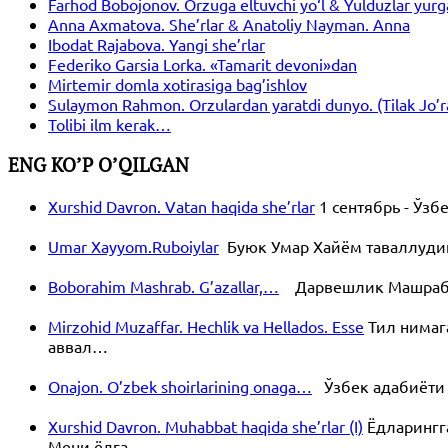
Farhod Bobojonov. Orzuga eltuvchi yo‘l & Yulduzlar yurg
Anna Axmatova. She’rlar & Anatoliy Nayman. Anna
Ibodat Rajabova. Yangi she’rlar
Federiko Garsia Lorka. «Tamarit devoni»dan
Mirtemir domla xotirasiga bag’ishlov
Sulaymon Rahmon. Orzulardan yaratdi dunyo. (Tilak Jo’ra s
Tolibi ilm kerak…
ENG KO’P O’QILGAN
Xurshid Davron. Vatan haqida she’rlar
1 сентябрь - Ўз
Umar Xayyom.Ruboiylar
Буюк Умар Хайём таваллудини
Boborahim Mashrab. G’azallar,…
Дарвешлик Машраб уч
Mirzohid Muzaffar. Hechlik va Hellados. Esse
Тил нимаг
аввал…
Onajon. O’zbek shoirlarining onaga…
Ўзбек адабиёти 
Xurshid Davron. Muhabbat haqida she’rlar (I)
Ёдларингг
Мени ёдга…