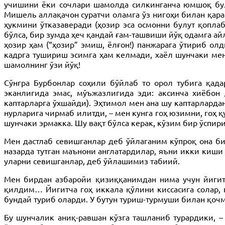
учишини ёки сочлари шамолда силкинганча юмшоқ булк
Мишель аллақачон суратчи оламга ўз нигоҳи билан қара
ҳукмини ўтказаверади (ҳозир эса осмонни булут қопла
бўлса, бир зумда ҳеч қандай ғам-ташвиши йўқ одамга айл
ҳозир ҳам (“ҳозир” эмиш, ёлғон!) панжарага ўтириб о
кадрга тушириш эсимга ҳам келмади, хаёл шунчаки мени
шамолнинг ўзи йўқ!
Сўнгра Бурбонлар соҳили бўйлаб то орол тубига қада
эканлигида эмас, мўъжазлигида эди: аксинча хиёбон
каптарларга ўхшайди). Эҳтимол мен ана шу каптарларда
нурларига чирмаб илитди, – мен кунга гоҳ юзимни, гоҳ 
шунчаки эрмакка. Шу вақт бўлса керак, кўзим бир ўспир
Мен дастлаб севишганлар деб ўйлаганим кўпроқ она би
назарда тутган маънони англатардилар, яъни икки киши
уларни севишганлар, деб ўйлашимиз табиий.
Мен бирдан азбаройи қизиққанимдан нима учун йигитч
қилдим… Йигитча гоҳ иккала қўлини киссасига солар, г
бундай туриб оларди. У бутун туриш-турмуши билан қочмо
Бу шунчалик аниқ-равшан кўзга ташланиб турардики, –