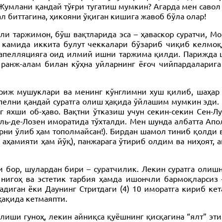
Жумлани қандай тўғри тугатиш мумкин? Агарда мен савол
л биттагина, ҳикояни ўқиган кишига жавоб бўла олар!
и таржимон, бўш вақтларида эса – ҳаваскор суратчи, Мо
 камида иккита булут чеккалари бўзариб чиқиб келмоқда
 апелляцияга оид илмий ишни таржима қилди. Парижда ш
ранж-алам билан кўҳна уйларнинг ёғоч чийпардаларига
ариж мушуклари ва менинг кўнглимни хуш қилиб, шаҳар 
елни қандай суратга олиш ҳақида ўйлашим мумкин эди. 
г яхши об-ҳаво. Вақтни ўтказиш учун секин-секин Сен-Л
ль-де-Лозен иморатида тўхталди. Мен шунда албатта Апо
ни ўлиб ҳам тополмайсан!). Бирдан шамол тиниб қолди в
аҳамияти ҳам йўқ), панжарага ўтириб олдим ва ниҳоят, 
 бор, шулардан бири – суратчилик. Лекин суратга олиш
 нигоҳ ва эстетик тарбия ҳамда ишончли бармоқларсиз
адиган ёки Даунинг Стритдаги (4) 10 иморатга кириб ке
ҳақида кетмаяпти.
лиши гуноҳ, лекин айниқса қуёшнинг қисқагина “ялт” эт