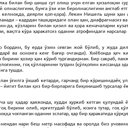
а билан бир шиша сут олиш учун елган қизалоқни сур
й олмаслигини, бунга ўзи изн беролмаслигини англаб етг
б келмоқда, деярли қоп-қора). Лекин Мишель шуни ҳам а
анади – кадрдан ташқаридаги олам ҳам, диафрагмасиз ва 
лдим-да, кўзларим билан қизил ва қора кемачаларни куз
, вақтга кўра ҳаракатсиз одамни атрофимдаги нарсалар
р бордим, бу ерда ўзим севган жой бўлиб, у жуда ди
 дарё ва осмонга кенг бағир очганди). Хиёбонда ҳеч 
н бирини ҳозир ҳам кўриб тургандирман. Бир сакраб, па
қулоғимни, гоҳ қўлларимни тутдим (қўлқопим киссамда эди
инга тушди.
лан ўғилга ўхшаб кетарди, гарчанд бир кўришимдаёқ ул
 – йигит билан қиз бир-бирларига биқинишиб турсалар ёк
а шу қадар ҳаяжонда, худди ҳуркиб кетган қулундай 
оҳ бирини олиб, ирғитгудай бўлиб, юзига тутар, гоҳ қўл
ққа чоғланган одамни эслатар, ҳар бир ҳаракатида қўрқув
 мендан нари беш метр масофада ва оролда биз учовими