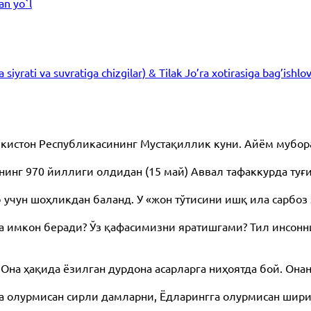
an yo`l
iyrati va suvratiga chizgilar) & Tilak Jo’ra xotirasiga bag’ishlo
бекистон Республикасининг Мустақиллик куни. Айём мубо
нг 970 йиллиги олдидан (15 май) Аввал тафаккурда туғ
ун шоҳликдан баланд. У «жон тўтисини ишқ ила сарбоз 
а имкон беради? Ўз қафасимизни яратишгами? Тил инсонн
Она ҳақида ёзилган дурдона асарларга ниҳоятда бой. Он
а олурмисан сирли дамларни, Ёдларингга олурмисан шири