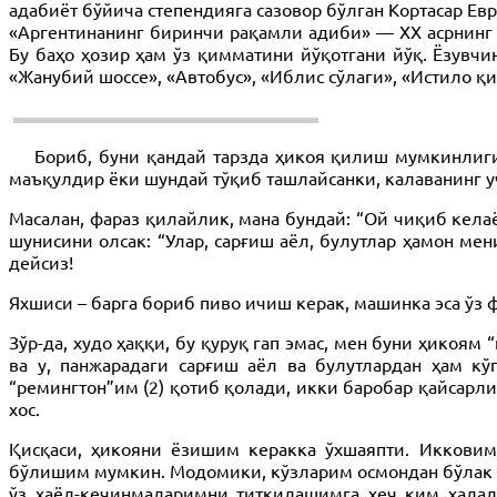
адабиёт бўйича степендияга сазовор бўлган Кортасар Ев
«Аргентинанинг биринчи рақамли адиби» — ХХ асрнинг 
Бу баҳо ҳозир ҳам ўз қимматини йўқотгани йўқ. Ёзувчи
«Жанубий шоссе», «Автобус», «Иблис сўлаги», «Истило 
Бориб, буни қандай тарзда ҳикоя қилиш мумкинлиг
маъқулдир ёки шундай тўқиб ташлайсанки, калаванинг уч
Масалан, фараз қилайлик, мана бундай: “Ой чиқиб келаё
шунисини олсак: “Улар, сарғиш аёл, булутлар ҳамон ме
дейсиз!
Яхшиси – барга бориб пиво ичиш керак, машинка эса ўз 
Зўр-да, худо ҳаққи, бу қуруқ гап эмас, мен буни ҳикоям
ва у, панжарадаги сарғиш аёл ва булутлардан ҳам кў
“ремингтон”им (2) қотиб қолади, икки баробар қайсарли
хос.
Қисқаси, ҳикояни ёзишим керакка ўхшаяпти. Икковим
бўлишим мумкин. Модомики, кўзларим осмондан бўлак ҳе
ўз хаёл-кечинмаларимни титкилашимга ҳеч ким халал б