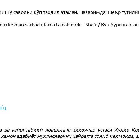
Шу саволни кўп таҳлил этаман. Назаримда, шеър туғил
‘ri kezgan sarhad itlarga talosh endi... She’r / Кўк бўри кезг
o'q
 ғайритабиий новелла-ю ҳикоялар устаси Хулио Корт
и ҳамон адабиёт мухлисларини ҳайратга солиб келмоқда, 