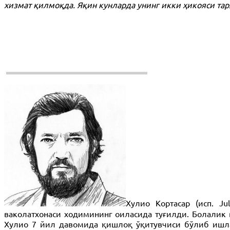
хизмат қилмоқда. Яқин кунларда унинг икки ҳикояси та
Хулио Кортасар (исп. Ju
ваколатхонаси ходимининг оиласида туғилди. Болалик 
Хулио 7 йил давомида қишлоқ ўқитувчиси бўлиб ишла