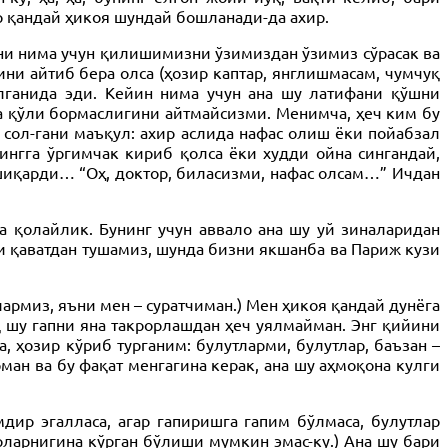
р қандай ҳикоя шундай бошланади-да ахир.
шни нима учун қилишимизни ўзимиздан ўзимиз сўрасак ва
ини айтиб бера олса (ҳозир каптар, янглишмасам, чумчуқ
илганида эди. Кейин нима учун ана шу латифани қўшни
а қўли бормаслигини айтмайсизми. Менимча, ҳеч ким бу
 сол-гани маъқул: ахир аслида нафас олиш ёки пойабзал
ингга ўргимчак кириб қолса ёки худди ойна сингандай,
ошиқарди… “Оҳ, доктор, биласизми, нафас олсам…” Ичдан
а қолайлик. Бунинг учун аввало ана шу уй зиналаридан
чи қаватдан тушамиз, шунда бизни якшанба ва Париж кузи
лармиз, яъни мен – суратчиман.) Мен ҳикоя қандай дунёга
 шу гапни яна такрорлашдан ҳеч уялмайман. Энг қийини
 ҳозир кўриб турганим: булутларми, булутлар, баъзан –
ан ва бу фақат менгагина керак, ана шу аҳмоқона кулги
ир эгалласа, агар гапиришга гапим бўлмаса, булутлар
арларнигина кўрган бўлиши мумкин эмас-ку.) Ана шу бари