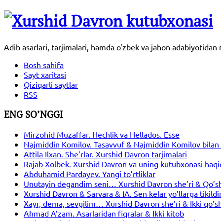
Adib asarlari, tarjimalari, hamda o'zbek va jahon adabiyotida
Bosh sahifa
Sayt xaritasi
Qiziqarli saytlar
RSS
ENG SO’NGGI
Mirzohid Muzaffar. Hechlik va Hellados. Esse
Najmiddin Komilov. Tasavvuf & Najmiddin Komilov bilan 
Attila Ilxan. She’rlar. Xurshid Davron tarjimalari
Rajab Xolbek. Xurshid Davron va uning kutubxonasi haqi
Abduhamid Pardayev. Yangi to’rtliklar
Unutayin degandim seni… Xurshid Davron she’ri & Qo’s
Xurshid Davron & Sarvara & IA. Sen kelar yo’llarga tikil
Xayr, dema, sevgilim… Xurshid Davron she’ri & Ikki qo’s
Ahmad A’zam. Asarlaridan fiqralar & Ikki kitob