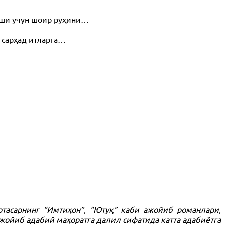
иши учун шоир руҳини…
ан сарҳад итларга…
асарнинг “Имтиҳон”, “Ютуқ” каби ажойиб романлари,
ажойиб адабий маҳоратга далил сифатида катта адабиётга