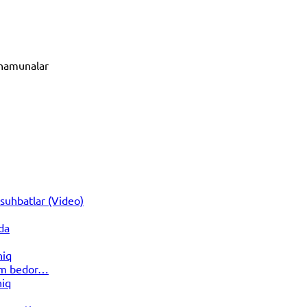
n namunalar
suhbatlar (Video)
da
hiq
dim bedor…
hiq