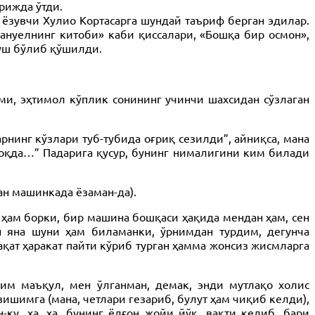
рижда ўтди.
ёзувчи Хулио Кортасарга шундай таъриф берган эдилар.
Мануелнинг китоби» каби қиссалари, «Бошқа бир осмон»,
луш бўлиб қўшилди.
и, эҳтимол кўплик сонининг учинчи шахсидан сўзлаган
рнинг кўзлари туб-тубида оғриқ сезилди”, айниқса, мана
лмоқда…” Падарига қусур, бунинг нималигини ким билади
ан машинкада ёзаман-да).
си ҳам борки, бир машина бошқаси ҳақида мендан ҳам, сен
ен яна шуни ҳам биламанки, ўрнимдан турдим, дегунча
ақат ҳаракат пайти кўриб турган ҳамма жонсиз жисмларга
им маъқул, мен ўлганман, демак, энди мутлақо холис
шимга (мана, четлари гезариб, булут ҳам чиқиб келди),
ку, ҳа, ҳа, бунинг ёлғон жойи йўқ, вақти келиб, бари