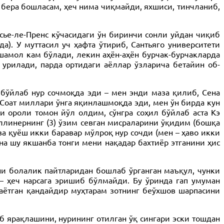
 бера бошласам, ҳеч нима чиқмайди, яхшиси, тинчланиб,
сье-ле-Пренс кўчасидаги ўн биринчи сонли уйдан чиқиб
). У муттасил уч ҳафта ўтириб, Сантьяго университети
амол кам бўлади, лекин аҳён-аҳён бурчак-бурчакларда
 урилади, парда ортидаги аёллар ўзларича бетайин об-
бўйлаб нур сочмоқда эди – мен энди маза қилиб, Сена
Соат миллари ўнга яқинлашмоқда эди, мен ўн бирда кун
уи ороли томон йўл олдим, сўнгра соҳил бўйлаб аста Кэ
ллинернинг (3) ўзим севган мисраларини ўқидим (бошқа
а қуёш икки баравар мўлроқ нур сочди (мен – ҳаво икки
ана шу якшанба тонги мени нақадар бахтиёр этганини ҳис
ни болалик пайтларидан бошлаб ўрганган маъқул, чунки
 – ҳеч нарсага эришиб бўлмайди. Бу ўринда гап умуман
таётган қандайдир муҳтарам зотнинг беўхшов шарпасини
иб ярақлашини, нурининг отилган ўқ сингари эски тошдан