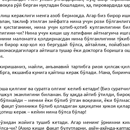
оқеа рўй берган нуқтадан бошладим, ҳа, пировардида ҳа
 қилиш кераклиги менга азоб бермоқда. Агар биз бирор и
лан, таклиф этилган зиёфатга нима учун рози бўлганлиг
и қистаганини, нима учун қотиб-қотиб кулганлигини б
игини-чи? Нима учун киши шу латифани айтмагунча ишг
онини маломатга қолдирмасдан нима бўлганлигини тўкиб
н бирор кор-ҳол юз бергудай бўлса, айтайлик, пойабзал
 ишхонасидагиларга айтишга тушар ёки докторга боришга 
м.
киришамиз, майли, анъанавий тартибга риоя қилсак-қил
брга, якшанба кунига қайтиш керак бўлади. Мана, бирин
оша қилгинг ва суратга олгинг келиб кетади! (Биз суратчи
кул эканлигини биламан. Бу ҳақда айтиб ўтилди, бироқ
ўлмайди – менми ёки бўлиб ўтган воқеами, ёки бўлмаса,
фақат ўзимники бўлиб қоладиган ҳақиқатни ҳикоя қиларм
қотиш керак – кейин нима бўлса бўлар!
ўзидан жойига тушиб кетади. Агар менинг ўрнимни кимд
ўлса-чи? (Ахир киши фақат булутларни, аҳён-аҳёнда-капт