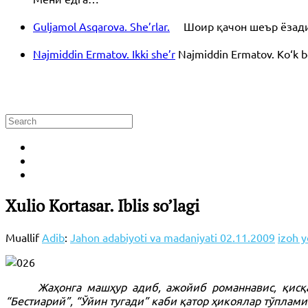
Guljamol Asqarova. She’rlar.
Шоир қачон шеър ёзади? 
Najmiddin Ermatov. Ikki she’r
Najmiddin Ermatov. Ko‘k bo
Xulio Kortasar. Iblis so’lagi
Muallif
Adib
:
Jahon adabiyoti va madaniyati
02.11.2009
izoh y
Жаҳонга машҳур адиб, ажойиб романнавис, қисқа ва
“Бестиарий”, “Ўйин тугади” каби қатор ҳикоялар тўплам