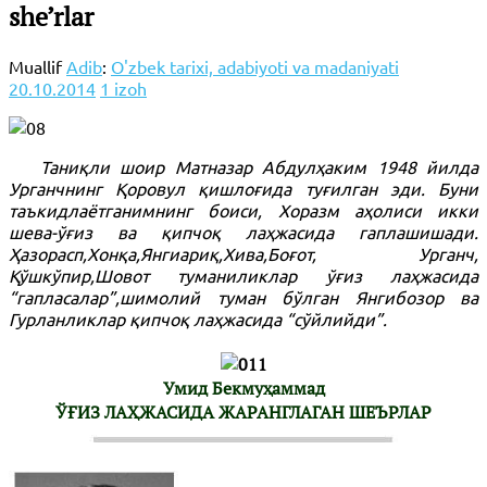
she’rlar
Muallif
Adib
:
O'zbek tarixi, adabiyoti va madaniyati
20.10.2014
1 izoh
Таниқли шоир Матназар Абдулҳаким 1948 йилда
Урганчнинг Қоровул қишлоғида туғилган эди. Буни
таъкидлаётганимнинг боиси, Хоразм аҳолиси икки
шева-ўғиз ва қипчоқ лаҳжасида гаплашишади.
Ҳазорасп,Хонқа,Янгиариқ,Хива,Боғот, Урганч,
Қўшкўпир,Шовот туманиликлар ўғиз лаҳжасида
“гапласалар”,шимолий туман бўлган Янгибозор ва
Гурланликлар қипчоқ лаҳжасида “сўйлийди”.
Умид Бекмуҳаммад
ЎҒИЗ ЛАҲЖАСИДА ЖАРАНГЛАГАН ШЕЪРЛАР