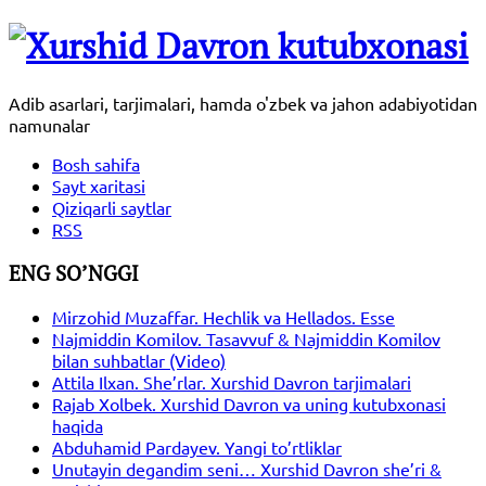
Adib asarlari, tarjimalari, hamda o'zbek va jahon adabiyotidan
namunalar
Bosh sahifa
Sayt xaritasi
Qiziqarli saytlar
RSS
ENG SO’NGGI
Mirzohid Muzaffar. Hechlik va Hellados. Esse
Najmiddin Komilov. Tasavvuf & Najmiddin Komilov
bilan suhbatlar (Video)
Attila Ilxan. She’rlar. Xurshid Davron tarjimalari
Rajab Xolbek. Xurshid Davron va uning kutubxonasi
haqida
Abduhamid Pardayev. Yangi to’rtliklar
Unutayin degandim seni… Xurshid Davron she’ri &