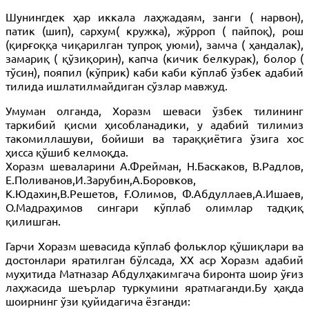
Шунингдек ҳар иккала лаҳжадаям, занги ( нарвон),
патик (шип), сархум( кружка), жўрроп ( пайпоқ), рош
(қирғоққа чиқарилган тупроқ уюми), замча ( ҳандалак),
замариқ ( қўзиқорин), капча (кичик белкурак), болор (
тўсин), пояпил (кўприк) каби каби кўплаб ўзбек адабий
тилида ишлатилмайдиган сўзлар мавжуд.
Умуман олганда, Хоразм шеваси ўзбек тилининг
таркибий қисми ҳисобланадики, у адабий тилимиз
такомиллашуви, бойиши ва тараққиётига ўзига хос
ҳисса қўшиб келмоқда.
Хоразм шеваларини А.Фрейман, Н.Баскаков, В.Радлов,
Е.Поливанов,И.Зарубин,А.Боровков,
К.Юдахин,В.Решетов, Ғ.Олимов, Ф.Абдуллаев,А.Ишаев,
О.Мадраҳимов сингари кўплаб олимлар тадқиқ
қилишган.
Гарчи Хоразм шевасида кўплаб фольклор қўшиқлари ва
достонлари яратилган бўлсада, ХХ аср Хоразм адабий
муҳитида Матназар Абдулҳакимгача биронта шоир ўғиз
лаҳжасида шеърлар туркумини яратмаганди.Бу ҳақда
шоирнинг ўзи қуйидагича ёзганди: