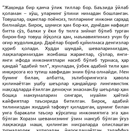
“Жаҳонда бир қанча ўлик тиллар бор. Баъзида ўйлаб
қоламан – хўш, уларнинг ўлими нимадан бошланган.
Товушлар, оҳанглар поёнсиз, тилларнинг имкони сарҳад
билмайди. Бироқ, шуниси ҳам бор-ки, дунёдан нафақат
битта сўз, балки у ёки бу тилга зийнат бўлиб турган
бирон-бир товуш йўқолса ҳам, маънавиятимиз учун бу
оғир жудоликдир. Дарёлар бориб қуйилмаса денгизлар
қуриб қолади. Худди шундай, шеваларимиздан,
лаҳжаларимиздан жонбахш жаранглар, сўзлар, янги-
янги ифода имкониятлари насиб бўлиб турмаса, ҳар
қандай “адабий тил”, жумладан, ўзбек адабий тили ҳам
инқирозга юз тутиш хавфидан эмин бўла олмайди. Мен
бунинг билан, албатта, эътиборингизга ҳавола
қилинаётган ушбу шеърлар қандайдир лингивистик
мақсадларда ёзилган демоқчи эмасман.Бу шеърлар ҳам
бошқа манзумаларим сингари, муайян ҳаётий
кайфиятлар таъсирида битилган. Бироқ, адабий
тилимиздан жиддий тафовут қиладиган, шунинг билан
унга баракали таъсир кўрсатиш имкониятига эга ҳам
бўлган Хоразм шевамизнинг ўзим мансуб бўлган ўғуз
лаҳжасида машқ қилинган мисраларда олислашган
турналардек хотирадан йироқлашаётган талаффуз