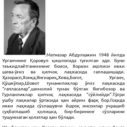
Матназар Абдулҳаким 1948 йилда
Урганчнинг Қоровул қишлоғида туғилган эди. Буни
таъкидлаётганимнинг боиси, Хоразм аҳолиси икки
шева-ўғиз ва қипчоқ лаҳжасида гаплашишади.
Ҳазорасп,Хонқа,Янгиариқ,Хива,Боғот, Урганч,
Қўшкўпир,Шовот туманиликлар ўғиз лаҳжасида
“гапласалар”,шимолий туман бўлган Янгибозор ва
Гурланликлар қипчоқ лаҳжасида “сўйлийди”.Тўғри
ушбу лаҳжалар ўртасида ҳам айрим фарқ бор.Гоҳида
икки лаҳжада сўзлашувчи ёшроқ инсонлар учрашиб
суҳбатлашиб қолишса, бир-бирининг сўзларини
тушунмаган ҳолатлар ҳам бўлади.