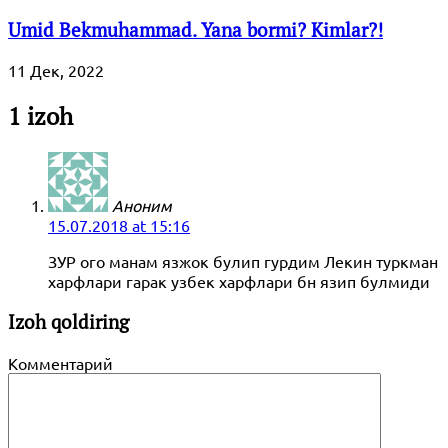
Umid Bekmuhammad. Yana bormi? Kimlar?!
11 Дек, 2022
1 izoh
Аноним
15.07.2018 at 15:16
ЗУР ого манам язжок булип гурдим Лекин туркман
харфлари гарак узбек харфлари бн язип булмиди
Izoh qoldiring
Комментарий