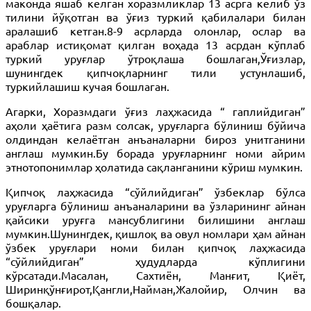
маконда яшаб келган хоразмликлар 13 асрга келиб ўз
тилини йўқотган ва ўғиз туркий қабилалари билан
аралашиб кетган.8-9 асрларда олонлар, ослар ва
араблар истиқомат қилган воҳада 13 асрдан кўплаб
туркий уруғлар ўтроқлаша бошлаган,Ўғизлар,
шунингдек қипчоқларнинг тили устунлашиб,
туркийлашиш кучая бошлаган.
Агарки, Хоразмдаги ўғиз лаҳжасида “ гаплийдиган”
аҳоли ҳаётига разм солсак, уруғларга бўлиниш бўйича
олдиндан келаётган анъаналарни бироз унитганини
англаш мумкин.Бу борада уруғларнинг номи айрим
этнотопонимлар ҳолатида сақланганини кўриш мумкин.
Қипчоқ лаҳжасида “сўйлийдиган” ўзбеклар бўлса
уруғларга бўлиниш анъаналарини ва ўзларининг айнан
қайсики уруғга мансублигини билишини англаш
мумкин.Шунингдек, қишлоқ ва овул номлари ҳам айнан
ўзбек уруғлари номи билан қипчоқ лаҳжасида
“сўйлийдиган” ҳудудларда кўплигини
кўрсатади.Масалан, Сахтиён, Манғит, Қиёт,
Ширинқўнғирот,Қангли,Найман,Жалойир, Олчин ва
бошқалар.