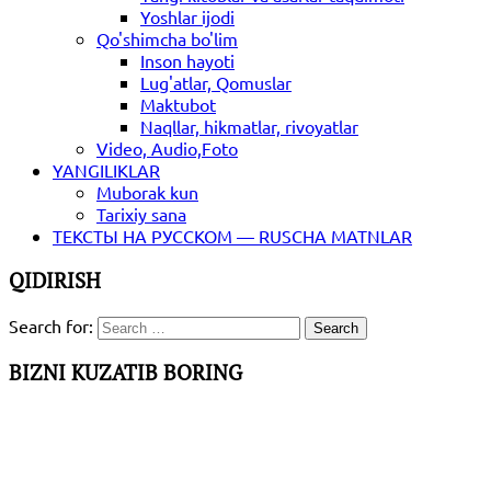
Yoshlar ijodi
Qo'shimcha bo'lim
Inson hayoti
Lug'atlar, Qomuslar
Maktubot
Naqllar, hikmatlar, rivoyatlar
Video, Audio,Foto
YANGILIKLAR
Muborak kun
Tarixiy sana
ТЕКСТЫ НА РУССКОМ — RUSCHA MATNLAR
QIDIRISH
Search for:
BIZNI KUZATIB BORING