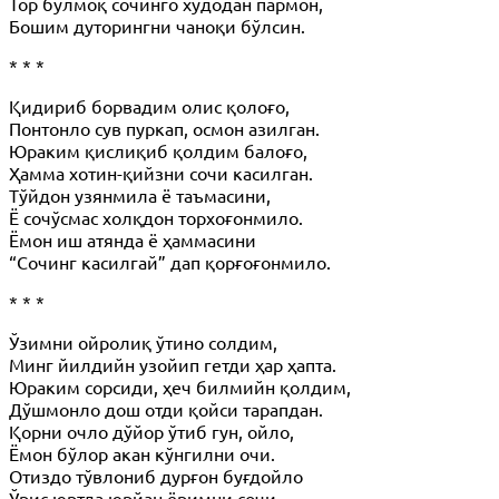
Тор бўлмоқ сочинго худодан пармон,
Бошим дуторингни чаноқи бўлсин.
* * *
Қидириб борвадим олис қолоғо,
Понтонло сув пуркап, осмон азилган.
Юраким қислиқиб қолдим балоғо,
Ҳамма хотин-қийзни сочи касилган.
Тўйдон узянмила ё таъмасини,
Ё сочўсмас холқдон торхоғонмило.
Ёмон иш атянда ё ҳаммасини
“Сочинг касилгай” дап қорғоғонмило.
* * *
Ўзимни ойролиқ ўтино солдим,
Минг йилдийн узойип гетди ҳар ҳапта.
Юраким сорсиди, ҳеч билмийн қолдим,
Дўшмонло дош отди қойси тарапдан.
Қорни очло дўйор ўтиб гун, ойло,
Ёмон бўлор акан кўнгилни очи.
Отиздо тўвлониб дурғон буғдойло
Ўрис юртда юрйан ёримни сочи.