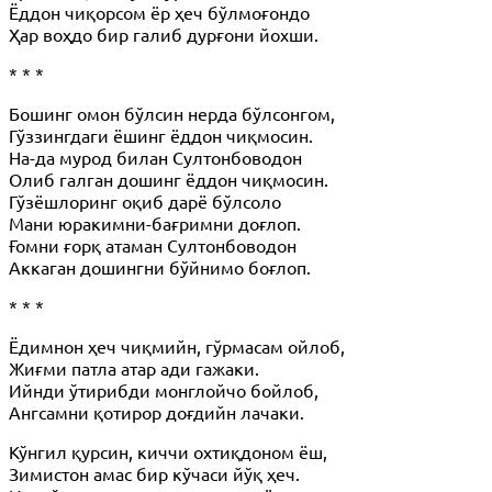
Ёддон чиқорсом ёр ҳеч бўлмоғондо
Ҳар воҳдо бир галиб дурғони йохши.
* * *
Бошинг омон бўлсин нерда бўлсонгом,
Гўззингдаги ёшинг ёддон чиқмосин.
На-да мурод билан Султонбоводон
Олиб галган дошинг ёддон чиқмосин.
Гўзёшлоринг оқиб дарё бўлсоло
Мани юракимни-бағримни доғлоп.
Ғомни ғорқ атаман Султонбоводон
Аккаган дошингни бўйнимо боғлоп.
* * *
Ёдимнон ҳеч чиқмийн, гўрмасам ойлоб,
Жиғми патла атар ади гажаки.
Ийнди ўтирибди монглойчо бойлоб,
Ангсамни қотирор доғдийн лачаки.
Кўнгил қурсин, киччи охтиқдоном ёш,
Зимистон амас бир кўчаси йўқ ҳеч.