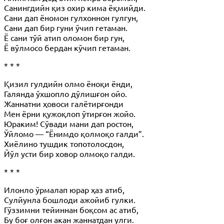
Санингдийн қиз охир кима ёқмийди.
Сани дап ёномон гулхоннон гулгун,
Сани дап бир гуни ўчип гетаман.
Ё сани тўй атип оломон бир гун,
Ё вўлмосо бердан кўчип гетаман.
* * *
Қизил гулдийн олмо ёноқи ёнди,
Галянда ўхшопло дўлишғон ойо.
Жаннатни ҳовоси галётирғонди
Мен ёрни қужоқлоп ўтирғон жойо.
Юраким! Сўвади мани дап ростон,
Ўйломо — “Ёнимдо қолмоқо галди”.
Хиёлино тушдик топотолосдон,
Йўл усти бир ховор олмоқо галди.
* * *
Илонло ўрмалап юрар ҳаз атиб,
Сулйунла бошлоди ажойиб гулки.
Гўззимни тейиннан боқсом ас атиб,
Бу боғ олғон акан жаннатдан улги.