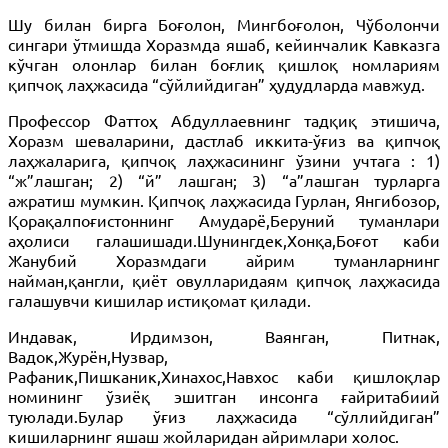
Шу билан бирга Боғолон, Мингбоғолон, Чўболончи
сингари ўтмишда Хоразмда яшаб, кейинчалик Кавказга
кўчган олонлар билан боғлиқ қишлоқ номлариям
қипчоқ лаҳжасида “сўйлийдиган” ҳудудларда мавжуд.
Профессор Фаттоҳ Абдуллаевнинг тадқиқ этишича,
Хоразм шеваларини, дастлаб иккита-ўғиз ва қипчоқ
лаҳжаларига, қипчоқ лаҳжасининг ўзини учтага : 1)
“ж”лашган; 2) “й” лашган; 3) “а”лашган турларга
ажратиш мумкин. Қипчоқ лаҳжасида Гурлан, Янгибозор,
Қорақалпоғистоннинг Амударё,Беруний туманлари
аҳолиси галашишади.Шунингдек,Хонқа,Боғот каби
Жанубий Хоразмдаги айрим туманларнинг
найман,қангли, қиёт овулларидаям қипчоқ лаҳжасида
галашувчи кишилар истиқомат қилади.
Индавак, Ирдимзон, Ваянган, Питнак,
Вадок,Журён,Нузвар,
Рафаник,Пишканик,Хинахос,Навхос каби қишлоқлар
номининг ўзиёқ эшитган инсонга ғайритабиий
туюлади.Булар ўғиз лаҳжасида “сўллийдиган”
кишиларнинг яшаш жойларидан айримлари холос.