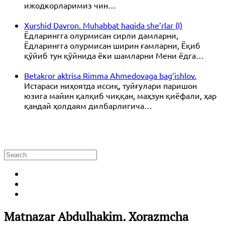
ижодкорларимиз чин…
Xurshid Davron. Muhabbat haqida she’rlar (I)
Ёдларингга олурмисан сирли дамларни,
Ёдларингга олурмисан ширин ғамларни, Ёқиб
қўйиб тун қўйнида ёки шамларни Мени ёдга…
Betakror aktrisa Rimma Ahmedovaga bag’ishlov.
Истараси ниҳоятда иссиқ, туйғулари паришон
юзига майин қалқиб чиққан, маҳзун қиёфали, ҳар
қандай ҳолдаям дилбарлигича…
Matnazar Abdulhakim. Xorazmcha