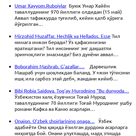
Umar Xayyom.Ruboiylar
Буюк Умар Хайём
таваллудининг 970 йиллиги олдидан (15 май)
Аввал тафаккурда туғилиб, кейин қалб қўрига
йўғрилган…
Mirzohid Muzaffar. Hechlik va Hellados. Esse
Тил
нимага имкон беради? Ўз қафасимизни
яратишгами? Тил инсоннинг энг даҳшатли
эринчоқлиги эмасмиди? Биз дунёни аввал…
Boborahim Mashrab. G’azallar,…
Дарвешлик
Машраб учун шоҳликдан баланд. У «жон тўтисини
ишқ ила сарбоз этай деб», жандани кийиб…
Bibi Robia Saidova. Tog‘ay Murodning “Bu dunyoda…
Ўзбекистон халқ ёзувчиси Тоғай Мурод
таваллудининг 70 йиллиги Тоғай Муроднинг ушбу
романи Кафка ва Камю асарлари…
Onajon. O’zbek shoirlarining onaga…
Ўзбек
адабиёти Она ҳақида ёзилган дурдона асарларга
ниҳоятда бой. Онани улуғлашда, мадҳ этишда