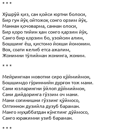
* * *
Хўшрўй қиз, сан қойси юртни болоси,
Бир гун йўқ ойтожоқ сонго орзим йўқ.
Маннан қочоварма, саннан олоси,
Бир қоро тийин ҳам сонго қарзим йўқ.
Санго бир қорзим бо, узойсин алим,
Бошшинг ёш, қистомо йохши йомоним.
Вох, соати келиб етса ажалим,
Жонимни тўлийман жонинга, жоним.
* * *
Мейрингнан мовотни сиро қўймиймон,
Бошшимдо гўринмийн дурғон тож мани.
Сани юзларингни ўйлоп дўймиймон,
Сани дийдоринга гўззим оч мани.
Мани соғинишни гўззинг қўймосо,
Олтиннон дузийла дузуб бараман.
Манго муҳаббатдан кўнглинг дўймосо,
Санго юракимни узиб бараман.
* * *