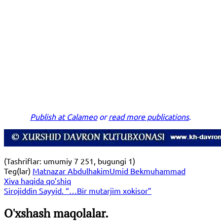
Publish at Calameo
or
read more publications
.
(Tashriflar: umumiy 7 251, bugungi 1)
Teg(lar)
Matnazar Abdulhakim
Umid Bekmuhammad
Xiva haqida qo’shiq
Sirojiddin Sayyid. “…Bir mutarjim xokisor”
O'xshash maqolalar.