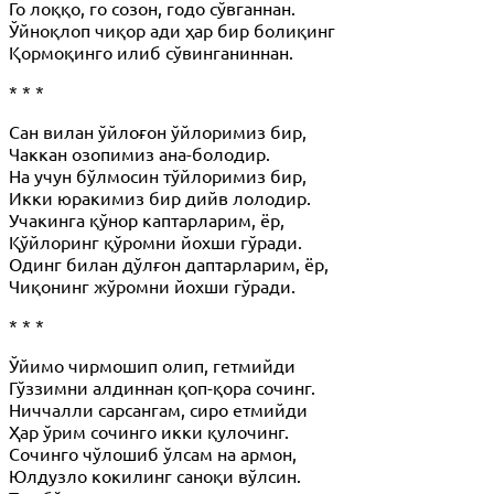
Го лоққо, го созон, годо сўвганнан.
Ўйноқлоп чиқор ади ҳар бир болиқинг
Қормоқинго илиб сўвинганиннан.
* * *
Сан вилан ўйлоғон ўйлоримиз бир,
Чаккан озопимиз ана-болодир.
На учун бўлмосин тўйлоримиз бир,
Икки юракимиз бир дийв лолодир.
Учакинга қўнор каптарларим, ёр,
Қўйлоринг қўромни йохши гўради.
Одинг билан дўлғон даптарларим, ёр,
Чиқонинг жўромни йохши гўради.
* * *
Ўйимо чирмошип олип, гетмийди
Гўззимни алдиннан қоп-қора сочинг.
Ниччалли сaрсангам, сиро етмийди
Ҳар ўрим сочинго икки қулочинг.
Сочинго чўлошиб ўлсам на армон,
Юлдузло кокилинг саноқи вўлсин.