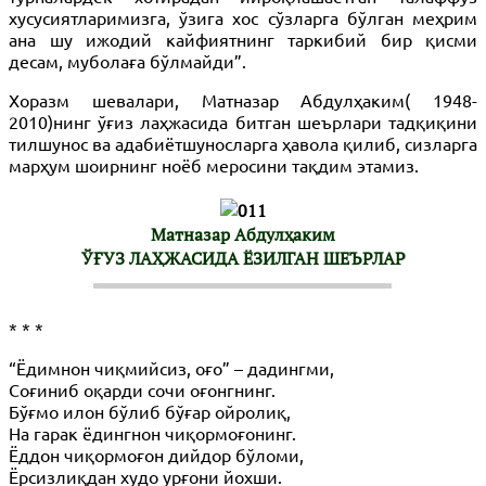
хусусиятларимизга, ўзига хос сўзларга бўлган меҳрим
ана шу ижодий кайфиятнинг таркибий бир қисми
десам, муболаға бўлмайди”.
Хоразм шевалари, Матназар Абдулҳаким( 1948-
2010)нинг ўғиз лаҳжасида битган шеърлари тадқиқини
тилшунос ва адабиётшуносларга ҳавола қилиб, сизларга
марҳум шоирнинг ноёб меросини тақдим этамиз.
Матназар Абдулҳаким
ЎҒУЗ ЛАҲЖАСИДА ЁЗИЛГАН ШЕЪРЛАР
* * *
“Ёдимнон чиқмийсиз, оғо” – дадингми,
Соғиниб оқарди сочи оғонгнинг.
Бўғмо илон бўлиб бўғар ойролиқ,
На гарак ёдингнон чиқормоғонинг.
Ёддон чиқормоғон дийдор бўломи,
Ёрсизлиқдан худо урғони йохши.