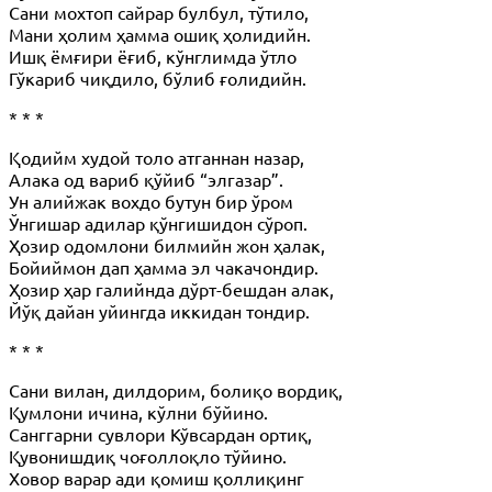
Сани мохтоп сайрар булбул, тўтило,
Мани ҳолим ҳамма ошиқ ҳолидийн.
Ишқ ёмғири ёғиб, кўнглимда ўтло
Гўкариб чиқдило, бўлиб ғолидийн.
* * *
Қодийм худой толо атганнан назар,
Алака од вариб қўйиб “элгазар”.
Ун алийжак вохдо бутун бир ўром
Ўнгишар адилар қўнгишидон сўроп.
Ҳозир одомлони билмийн жон ҳалак,
Бойиймон дап ҳамма эл чакачондир.
Ҳозир ҳар галийнда дўрт-бешдан алак,
Йўқ дайан уйингда иккидан тондир.
* * *
Сани вилан, дилдорим, болиқо вордиқ,
Қумлони ичина, кўлни бўйино.
Санггарни сувлори Кўвсардан ортиқ,
Қувонишдиқ чоғоллоқло тўйино.
Ховор варар ади қомиш қоллиқинг