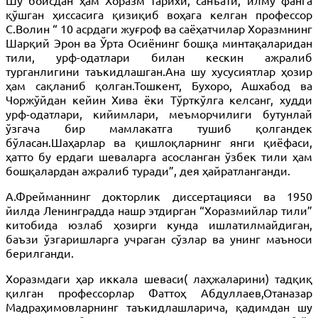
Шу боисдан ҳам Хоразм тарихи, санъати, илму фанга
қўшган ҳиссасига қизиқиб воҳага келган профессор
С.Волин “ 10 асрдаги жуғроф ва саёҳатчилар Хоразмнинг
Шарқий Эрон ва Ўрта Осиёнинг бошқа минтақаларидан
тили, урф-одатлари билан кескин ажралиб
турганлигини таъкидлашган.Ана шу хусусиятлар ҳозир
ҳам сақланиб қолган.Тошкент, Бухоро, Ашхабод ва
Чоржўйдан кейин Хива ёки Тўрткўлга келсанг, худди
урф-одатлари, кийимлари, меъморчилиги бутунлай
ўзгача бир мамлакатга тушиб қолгандек
бўласан.Шаҳарлар ва қишлоқларнинг янги қиёфаси,
ҳатто бу ердаги шеваларга асосланган ўзбек тили ҳам
бошқалардан ажралиб туради”, дея ҳайратланганди.
А.Фрейманнинг докторлик диссертацияси ва 1950
йилда Ленинградда нашр этдирган “Хоразмийлар тили”
китобида юзлаб ҳозирги кунда ишлатилмайдиган,
баъзи ўзгаришларга учраган сўзлар ва унинг маъноси
берилганди.
Хоразмдаги ҳар иккала шеваси( лаҳжаларини) тадқиқ
қилган профессорлар Фаттоҳ Абдуллаев,Отаназар
Мадраҳимовларнинг таъкидлашларича, қадимдан шу