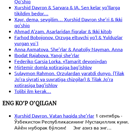
Qo’shiq
Xurshid Davron & Sarvara & IA. Sen kelar yo’llarga
tikildim bedor…
Xayr, dema, sevgilim… Xurshid Davron she’ri & Ikki
qo’shiq
Ahmad A’zam. Asarlaridan fiqralar & Ikki kitob
Farhod Bobojonov. Orzuga eltuvchi yo‘l & Yulduzlar
yurgan yo`l
Anna Axmatova. She’rlar & Anatoliy Nayman. Anna
Ibodat Rajabova. Yangi she’rlar
Federiko Garsia Lorka. «Tamarit devoni»dan
Mirtemir domla xotirasiga bag’ishlov
Sulaymon Rahmon. Orzulardan yaratdi dunyo. (Tilak
Jo’ra siyrati va suvratiga chizgilar) & Tilak Jo’ra
xotirasiga bag’ishlov
Tolibi ilm kerak…
ENG KO’P O’QILGAN
Xurshid Davron. Vatan haqida she’rlar
1 сентябрь -
Ўзбекистон Республикасининг Мустақиллик куни.
Айём муборак бўлсин! Энг азиз ва энг…