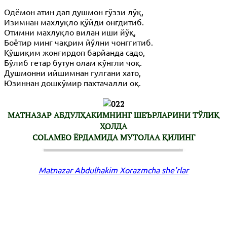
Одёмон атин дап душмон гўззи лўқ,
Изимнан махлуқло қўйди онгдитиб.
Отимни махлуқло вилан иши йўқ,
Боётир минг чақрим йўлни чонггитиб.
Қўшиқим жонғирдоп барйанда садо,
Бўлиб гетар бутун олам кўнгли чоқ.
Душмонни ийшимнан гулгани хато,
Юзиннан дошкўмир пахтачалли оқ.
МАТНАЗАР АБДУЛҲАКИМНИНГ ШЕЪРЛАРИНИ ТЎЛИҚ
ҲОЛДА
COLAMEO ЁРДАМИДА МУТОЛАА ҚИЛИНГ
Matnazar Abdulhakim Xorazmcha she’rlar