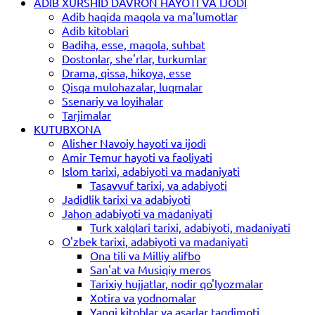
ADIB XURSHID DAVRON HAYOTI VA IJODI
Adib haqida maqola va ma'lumotlar
Adib kitoblari
Badiha, esse, maqola, suhbat
Dostonlar, she'rlar, turkumlar
Drama, qissa, hikoya, esse
Qisqa mulohazalar, luqmalar
Ssenariy va loyihalar
Tarjimalar
KUTUBXONA
Alisher Navoiy hayoti va ijodi
Amir Temur hayoti va faoliyati
Islom tarixi, adabiyoti va madaniyati
Tasavvuf tarixi, va adabiyoti
Jadidlik tarixi va adabiyoti
Jahon adabiyoti va madaniyati
Turk xalqlari tarixi, adabiyoti, madaniyati
O'zbek tarixi, adabiyoti va madaniyati
Ona tili va Milliy alifbo
San'at va Musiqiy meros
Tarixiy hujjatlar, nodir qo'lyozmalar
Xotira va yodnomalar
Yangi kitoblar va asarlar taqdimoti