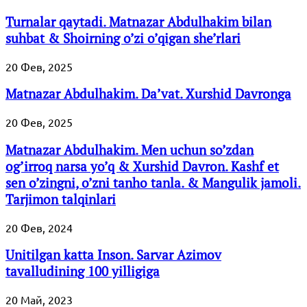
Turnalar qaytadi. Matnazar Abdulhakim bilan
suhbat & Shoirning o’zi o’qigan she’rlari
20 Фев, 2025
Matnazar Abdulhakim. Da’vat. Xurshid Davronga
20 Фев, 2025
Matnazar Abdulhakim. Men uchun so’zdan
og’irroq narsa yo’q & Xurshid Davron. Kashf et
sen o’zingni, o’zni tanho tanla. & Mangulik jamoli.
Tarjimon talqinlari
20 Фев, 2024
Unitilgan katta Inson. Sarvar Azimov
tavalludining 100 yilligiga
20 Май, 2023