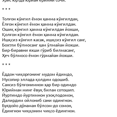
* * *
Толғон кўнгил ёмон ҳамма кўнгилдан,
Ёлғон кўнгил ёмон ҳамма кўнгилдан.
Ошиқ кўнгил ҳамма кўнгилдан йохши,
Қолғон кўнгил ёмон ҳамма кўнгилдан.
Ишқсиз кўнгил касак, ишқсиз кўнгил санг,
Бохтли бўлмосанг ҳам ўлмайан йохши.
Бир-биравни яхши гўриб билмасанг,
Ҳеч бўлмосо ёмон гўрмайан йохши.
* * *
Ёддон чиқорғонинг мудом ёдимдо,
Мусопир эллада қолдим одошиб.
Сансиз бўлғонимнон ҳар бир одимдо
Юрийман минг ёвуқ билан сотошип.
Йуртимдо йуртимнон узоқлодомон,
Далирдим ойлониб сани одингнон.
Буғдойо дўнаман бўлсом-до сомон,
Ёдингнон чиққоним чиқсо ёдингнон.