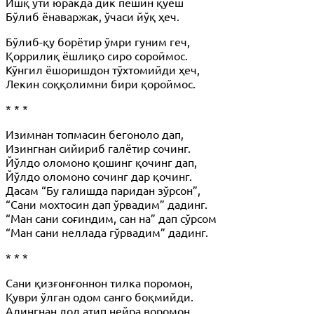
Ишқ ўти юракда дик пешин қуёш
Бўлиб ёнаваржак, ўчаси йўқ ҳеч.
Бўлиб-қу борётир ўмри гуним геч,
Қоррилиқ ёшлиқо сиро сороймос.
Кўнгил ёшоришдон тўхтомийди ҳеч,
Лекин соққолимни бири қороймос.
* * *
Изимнан топмасин бегоноло дап,
Изингнан сийириб галётир сочинг.
Йўлдо оломоно қошинг қочинг дап,
Йўлдо оломоно сочинг дар қочинг.
Дасам “Бу галишда паридан зўрсон”,
“Сани мохтосин дап ўрвадим” дадинг.
“Ман сани соғиндим, сан на” дап сўрсом
“Ман сани неллада гўрвадим” дадинг.
* * *
Сани қизғонғоннон тилка поромон,
Қуври ўлган одом санго боқмийди.
Алингнан дод атип нейра воромон,