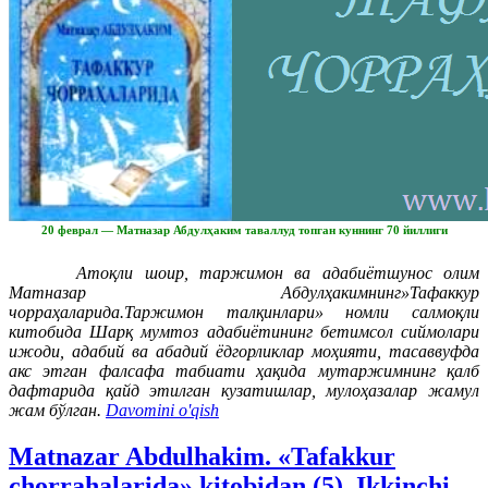
20 феврал — Матназар Абдулҳаким таваллуд топган куннинг 70 йиллиги
Атоқли шоир, таржимон ва адабиётшунос олим
Матназар Абдулҳакимнинг»Тафаккур
чорраҳаларида.Таржимон талқинлари» номли салмоқли
китобида Шарқ мумтоз адабиётининг бетимсол сиймолари
ижоди, адабий ва абадий ёдгорликлар моҳияти, тасаввуфда
акс этган фалсафа табиати ҳақида мутаржимнинг қалб
дафтарида қайд этилган кузатишлар, мулоҳазалар жамул
жам бўлган.
Davomini o'qish
Matnazar Abdulhakim. «Tafakkur
chorrahalarida» kitobidan (5). Ikkinchi