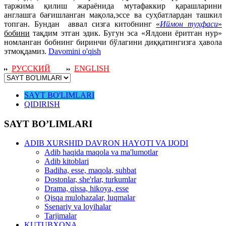
таржима қилиш жараёнида мутафаккир қарашларини
англашга бағишланган мақола,эссе ва суҳбатлардан ташкил
топган. Бундан аввал сизга китобнинг
«
Иймон туҳфаси
»
бобини
тақдим этган эдик. Бугун эса «Ялдони ёритган нур»
номланган бобнинг биринчи бўлагини диққатингизга ҳавола
этмоқдамиз.
Davomini o'qish
РУССКИЙ
ENGLISH
SAYT BO'LIMLARI
QIDIRISH
SAYT BO’LIMLARI
ADIB XURSHID DAVRON HAYOTI VA IJODI
Adib haqida maqola va ma'lumotlar
Adib kitoblari
Badiha, esse, maqola, suhbat
Dostonlar, she'rlar, turkumlar
Drama, qissa, hikoya, esse
Qisqa mulohazalar, luqmalar
Ssenariy va loyihalar
Tarjimalar
KUTUBXONA