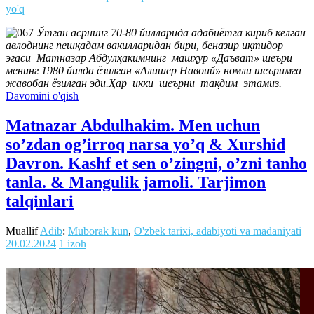
yo'q
Ўтган асрнинг 70-80 йилларида адабиётга кириб келган
авлоднинг пешқадам вакилларидан бири, беназир иқтидор
эгаси Матназар Абдулҳакимнинг машҳур «Даъват» шеъри
менинг 1980 йилда ёзилган «Алишер Навоий» номли шеъримга
жавобан ёзилган эди.Ҳар икки шеърни тақдим этамиз.
Davomini o'qish
Matnazar Abdulhakim. Men uchun
so’zdan og’irroq narsa yo’q & Xurshid
Davron. Kashf et sen o’zingni, o’zni tanho
tanla. & Mangulik jamoli. Tarjimon
talqinlari
Muallif
Adib
:
Muborak kun
,
O'zbek tarixi, adabiyoti va madaniyati
20.02.2024
1 izoh