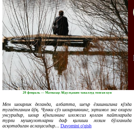
20 февраль — Матназар Абдулҳаким таваллуд топган кун
Мен шоирлик деганда, албатта, шеър ёзишнигина кўзда
тугаётганим йўқ. Чунки сўз шоирликнинг, эҳтимол энг охирги
унсуридир, шоир кўнгилнинг иложсиз қолган пайтларида
турли мушкулотларни даф қилиши лозим бўлганида
асқотадиган аслаҳасидир…
Davomini o'qish