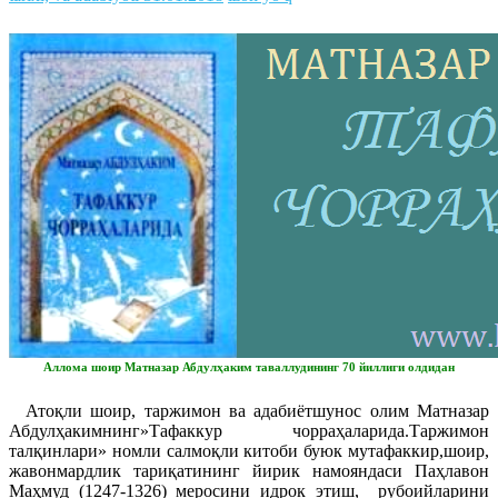
Аллома шоир Матназар Абдулҳаким таваллудининг 70 йиллиги олдидан
Атоқли шоир, таржимон ва адабиётшунос олим Матназар
Абдулҳакимнинг»Тафаккур чорраҳаларида.Таржимон
талқинлари» номли салмоқли китоби буюк мутафаккир,шоир,
жавонмардлик тариқатининг йирик намояндаси Паҳлавон
Маҳмуд (1247-1326) меросини идрок этиш, рубоийларини