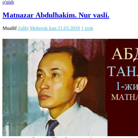
o'qish
Matnazar Abdulhakim. Nur vasli.
Muallif
Adib
:
Muborak kun
21.03.2018
1 izoh