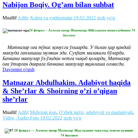
Nabijon Boqiy. Og’am bilan suhbat
Muallif
Adib
:
Xotira va yodnomalar
19.02.2022
izoh yo'q
20 феврал – Аллома шоир Матназар Абдулҳаким таваллудининг 74
йиллиги
Матназар оға тўкис қомусга ўхшарди. У билан ҳар қандай
мавзуда гаплашиш мумкин эди. Суҳбат малакали бўларди.
Бачкана мавзулар ўз-ўзидан четга чиқиб қоларди, Матназар
оға ўтирган даврага бачкана мавзулар яқинлаша олмасди.
Davomini o'qish
Matnazar Abdulhakim. Adabiyot haqida
& She’rlar & Shoirning o’zi o’qigan
she’rlar
Muallif
Adib
:
Muborak kun
,
O'zbek tarixi, adabiyoti va madaniyati
,
Video, Audio,Foto
19.02.2022
izoh yo'q
20 феврал — Аллома шоир Матназар Абдулҳаким таваллуд топган куннинг
74 йиллиги