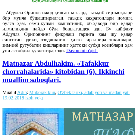
Бугун устоз Абдулла Орипов таваллуд топган кун
Абдулла Орипов ижод қилган кезларда таъқиб сиртмоқлари
бир мунча бўшаштирилган, таъқиқ каҳратонлари номига
бўлса ҳам, озми-кўпми юмшатилиб, об-ҳавода бир қадар
илмилиқлик пайдо бўла бошлагандек эди. Бу кайфият
Абдулла Ориповнинг фикрлаш тарзига ҳам шу қадар
сингиган эдики, озодликнинг ҳатто ғира-шира эпкинлари,
зим-зиё рутубатли қишларнинг ҳаттоки субҳи козиблари ҳам
уни астойдил қувонтирар эди.
Davomini o'qish
Matnazar Abdulhakim. «Tafakkur
chorrahalarida» kitobidan (6). Ikkinchi
muallim saboqlari.
Muallif
Adib
:
Muborak kun
,
O'zbek tarixi, adabiyoti va madaniyati
19.02.2018
izoh yo'q