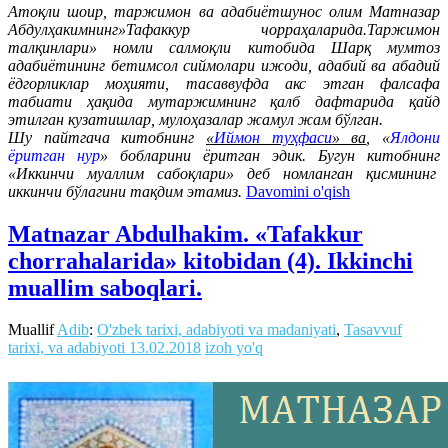
Атоқли шоир, таржимон ва адабиётшунос олим Матназар
Абдулҳакимнинг»Тафаккур чорраҳаларида.Таржимон
талқинлари» номли салмоқли китобида Шарқ мумтоз
адабиётининг бетимсол сиймолари ижоди, адабий ва абадий
ёдгорликлар моҳияти, тасаввуфда акс этган фалсафа
табиати ҳақида мутаржимнинг қалб дафтарида қайд
этилган кузатишлар, мулоҳазалар жамул жам бўлган.
Шу пайтгача китобнинг
«
Иймон туҳфаси
» ва
, «
Ялдони
ёритган нур
» бобларини ёритган эдик. Бугун китобнинг
«Иккинчи муаллим сабоқлари» деб номланган қисмининг
иккинчи бўлагини тақдим этамиз.
Davomini o'qish
Matnazar Abdulhakim. «Tafakkur
chorrahalarida» kitobidan (4). Ikkinchi
muallim saboqlari.
Muallif
Adib
:
O'zbek tarixi, adabiyoti va madaniyati
,
Tasavvuf
tarixi, va adabiyoti
13.02.2018
izoh yo'q