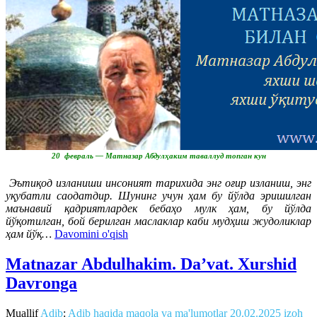
20 февраль — Матназар Абдулҳаким таваллуд топган кун
Эътиқод изланиши инсоният тарихида энг оғир изланиш, энг
уқубатли саодатдир. Шунинг учун ҳам бу йўлда эришилган
маънавий қадриятлардек бебаҳо мулк ҳам, бу йўлда
йўқотилган, бой берилган маслаклар каби мудҳиш жудоликлар
ҳам йўқ…
Davomini o'qish
Matnazar Abdulhakim. Da’vat. Xurshid
Davronga
Muallif
Adib
:
Adib haqida maqola va ma'lumotlar
20.02.2025
izoh