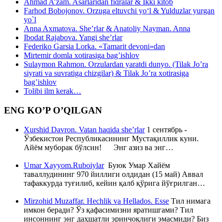
Ahmad A’zam. Asarlaridan fiqralar & Ikki kitob
Farhod Bobojonov. Orzuga eltuvchi yo‘l & Yulduzlar yurgan
yo`l
Anna Axmatova. She’rlar & Anatoliy Nayman. Anna
Ibodat Rajabova. Yangi she’rlar
Federiko Garsia Lorka. «Tamarit devoni»dan
Mirtemir domla xotirasiga bag’ishlov
Sulaymon Rahmon. Orzulardan yaratdi dunyo. (Tilak Jo’ra
siyrati va suvratiga chizgilar) & Tilak Jo’ra xotirasiga
bag’ishlov
Tolibi ilm kerak…
ENG KO’P O’QILGAN
Xurshid Davron. Vatan haqida she’rlar
1 сентябрь -
Ўзбекистон Республикасининг Мустақиллик куни.
Айём муборак бўлсин! Энг азиз ва энг…
Umar Xayyom.Ruboiylar
Буюк Умар Хайём
таваллудининг 970 йиллиги олдидан (15 май) Аввал
тафаккурда туғилиб, кейин қалб қўрига йўғрилган…
Mirzohid Muzaffar. Hechlik va Hellados. Esse
Тил нимага
имкон беради? Ўз қафасимизни яратишгами? Тил
инсоннинг энг даҳшатли эринчоқлиги эмасмиди? Биз