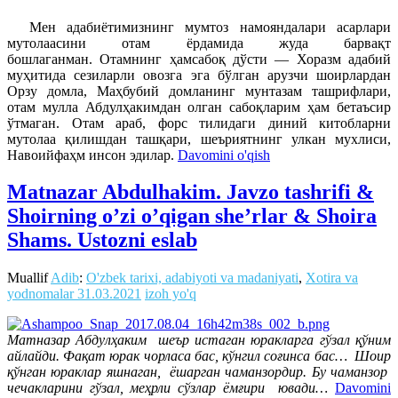
Мен адабиётимизнинг мумтоз намояндалари асарлари
мутолаасини отам ёрдамида жуда барвақт
бошлаганман. Отамнинг ҳамсабоқ дўсти — Хоразм адабий
муҳитида сезиларли овозга эга бўлган арузчи шоирлардан
Орзу домла, Маҳбубий домланинг мунтазам ташрифлари,
отам мулла Абдулҳакимдан олган сабоқларим ҳам бетаъсир
ўтмаган. Отам араб, форс тилидаги диний китобларни
мутолаа қилишдан ташқари, шеъриятнинг улкан мухлиси,
Навоийфаҳм инсон эдилар.
Davomini o'qish
Matnazar Abdulhakim. Javzo tashrifi &
Shoirning o’zi o’qigan she’rlar & Shoira
Shams. Ustozni eslab
Muallif
Adib
:
O'zbek tarixi, adabiyoti va madaniyati
,
Xotira va
yodnomalar
31.03.2021
izoh yo'q
Матназар Абдулҳаким шеър истаган юракларга гўзал қўним
айлайди. Фақат юрак чорласа бас, кўнгил соғинса бас… Шоир
қўнган юраклар яшнаган, ёшарган чаманзордир. Бу чаманзор
чечакларини гўзал, меҳрли сўзлар ёмғири ювади…
Davomini