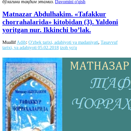
бўлагини тақдим этамиз.
Davomini o'qish
Matnazar Abdulhakim. «Tafakkur
chorrahalarida» kitobidan (3). Yaldoni
yoritgan nur. Ikkinchi bo’lak.
Muallif
Adib
:
O'zbek tarixi, adabiyoti va madaniyati
,
Tasavvuf
tarixi, va adabiyoti
05.02.2018
izoh yo'q