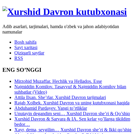
Adib asarlari, tarjimalari, hamda o'zbek va jahon adabiyotidan
namunalar
Bosh sahifa
Sayt xaritasi
Qiziqarli saytlar
RSS
ENG SO’NGGI
Mirzohid Muzaffar. Hechlik va Hellados. Esse
Najmiddin Komilov. Tasavvuf & Najmiddin Komilov bilan
suhbatlar (Video)
Attila Ilxan. She’rlar. Xurshid Davron tarjimalari
Rajab Xolbek. Xurshid Davron va uning kutubxonasi haqida
Abduhamid Pardayev. Yangi to’rtliklar
Unutayin degandim seni… Xurshid Davron she’ri & Qo’shiq
Xurshid Davron & Sarvara & IA. Sen kelar yo’llarga tikildim
bedor…
Xayr, dema, sevgilim… Xurshid Davron she’ri & Ikki qo’shiq