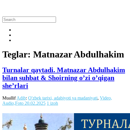
Teglar: Matnazar Abdulhakim
Turnalar qaytadi. Matnazar Abdulhakim
bilan suhbat & Shoirning o’zi o’qigan
she’rlari
Muallif
Adib
:
O'zbek tarixi, adabiyoti va madaniyati
,
Video,
Audio,Foto
20.02.2025
1 izoh