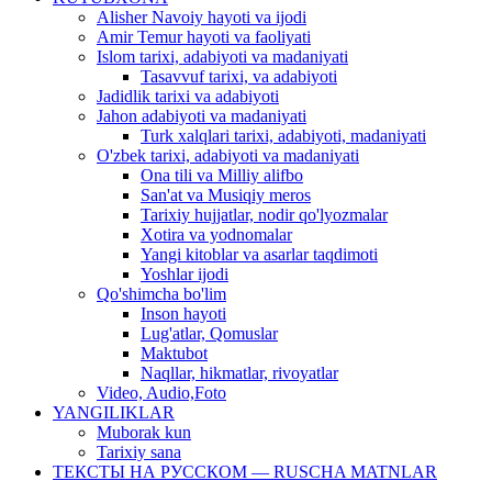
Alisher Navoiy hayoti va ijodi
Amir Temur hayoti va faoliyati
Islom tarixi, adabiyoti va madaniyati
Tasavvuf tarixi, va adabiyoti
Jadidlik tarixi va adabiyoti
Jahon adabiyoti va madaniyati
Turk xalqlari tarixi, adabiyoti, madaniyati
O'zbek tarixi, adabiyoti va madaniyati
Ona tili va Milliy alifbo
San'at va Musiqiy meros
Tarixiy hujjatlar, nodir qo'lyozmalar
Xotira va yodnomalar
Yangi kitoblar va asarlar taqdimoti
Yoshlar ijodi
Qo'shimcha bo'lim
Inson hayoti
Lug'atlar, Qomuslar
Maktubot
Naqllar, hikmatlar, rivoyatlar
Video, Audio,Foto
YANGILIKLAR
Muborak kun
Tarixiy sana
ТЕКСТЫ НА РУССКОМ — RUSCHA MATNLAR