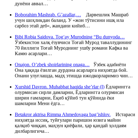
дунёни аввал…
Boborahim Mashrab. G’azallar,…
Дарвешлик Машраб
учун шоҳликдан баланд. У «жон тўтисини ишқ ила
сарбоз этай деб», жандани кийиб…
Bibi Robia Saidova. Tog‘ay Murodning “Bu dunyoda…
Ўзбекистон халқ ёзувчиси Тоғай Мурод таваллудининг
70 йиллиги Тоғай Муроднинг ушбу романи Кафка ва
Камю асарлари…
Onajon. O’zbek shoirlarining onaga…
Ўзбек адабиёти
Она ҳақида ёзилган дурдона асарларга ниҳоятда бой.
Онани улуғлашда, мадҳ этишда ижодкорларимиз чин…
Xurshid Davron. Muhabbat haqida she’rlar (I)
Ёдларингга
олурмисан сирли дамларни, Ёдларингга олурмисан
ширин ғамларни, Ёқиб қўйиб тун қўйнида ёки
шамларни Мени ёдга…
Betakror aktrisa Rimma Ahmedovaga bag’ishlov.
Истараси
ниҳоятда иссиқ, туйғулари паришон юзига майин
қалқиб чиққан, маҳзун қиёфали, ҳар қандай ҳолдаям
дилбарлигича…