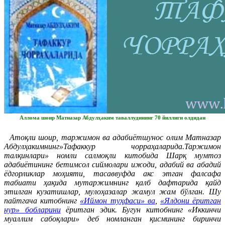
Аллома шоир Матназар Абдулҳаким таваллудининг 70 йиллиги олдидан
Атоқли шоир, таржимон ва адабиётшунос олим Матназар
Абдулҳакимнинг»Тафаккур чорраҳаларида.Таржимон
талқинлари» номли салмоқли китобида Шарқ мумтоз
адабиётининг бетимсол сиймолари ижоди, адабий ва абадий
ёдгорликлар моҳияти, тасаввуфда акс этган фалсафа
табиати ҳақида мутаржимнинг қалб дафтарида қайд
этилган кузатишлар, мулоҳазалар жамул жам бўлган.
Шу
пайтгача китобнинг
«Иймон туҳфаси» ва
,
«
Ялдони ёритган
нур»
бобларини
ёритган эдик. Бугун китобнинг «Иккинчи
муаллим сабоқлари» деб номланган қисмининг биринчи