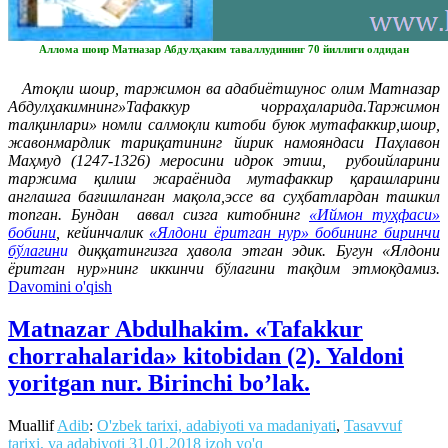
Аллома шоир Матназар Абдулҳаким таваллудининг 70 йиллиги олдидан
Атоқли шоир, таржимон ва адабиётшунос олим Матназар
Абдулҳакимнинг»Тафаккур чорраҳаларида.Таржимон
талқинлари» номли салмоқли китоби буюк мутафаккир,шоир,
жавонмардлик тариқатининг йирик намояндаси Паҳлавон
Маҳмуд (1247-1326) меросини идрок этиш, рубоийларини
таржима қилиш жараёнида мутафаккир қарашларини
англашга бағишланган мақола,эссе ва суҳбатлардан ташкил
топган. Бундан аввал сизга китобнинг
«Иймон туҳфаси»
бобини
,
кейинчалик
«
Ялдони ёритган нур» бобининг биринчи
бўлагин
и
диққатингизга ҳавола этган эдик. Бугун «Ялдони
ёритган нур»нинг иккинчи бўлагини тақдим этмоқдамиз.
Davomini o'qish
Matnazar Abdulhakim. «Tafakkur
chorrahalarida» kitobidan (2). Yaldoni
yoritgan nur. Birinchi bo’lak.
Muallif
Adib
:
O'zbek tarixi, adabiyoti va madaniyati
,
Tasavvuf
tarixi, va adabiyoti
31.01.2018
izoh yo'q