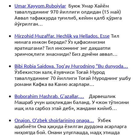
Umar Xayyom.Ruboiylar
Буюк Умар Хайём
таваллудининг 970 йиллиги олдидан (15 май)
Аввал тафаккурда туғилиб, кейин қалб қўрига
йўғрилган…
Mirzohid Muzaffar. Hechlik va Hellados. Esse
Тил
нимага имкон беради? Ўз қафасимизни
яратишгами? Тил инсоннинг энг даҳшатли
эринчоқлиги эмасмиди? Биз дунёни аввал…
Bibi Robia Saidova. Tog‘ay Murodning “Bu dunyoda…
Ўзбекистон халқ ёзувчиси Тоғай Мурод
таваллудининг 70 йиллиги Тоғай Муроднинг ушбу
романи Кафка ва Камю асарлари…
Boborahim Mashrab. G’azallar,…
Дарвешлик
Машраб учун шоҳликдан баланд. У «жон тўтисини
ишқ ила сарбоз этай деб», жандани кийиб…
Onajon. O’zbek shoirlarining onaga…
Ўзбек
адабиёти Она ҳақида ёзилган дурдона асарларга
ниҳоятда бой. Онани улуғлашда, мадҳ этишда