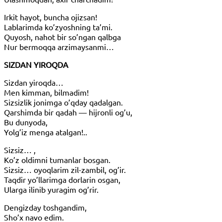
Irkit hayot, buncha ojizsan!
Lablarimda ko’zyoshning ta’mi.
Quyosh, nahot bir so’ngan qalbga
Nur bermoqqa arzimaysanmi…
SIZDAN YIROQDA
Sizdan yiroqda…
Men kimman, bilmadim!
Sizsizlik jonimga o’qday qadalgan.
Qarshimda bir qadah — hijronli og’u,
Bu dunyoda,
Yolg’iz menga atalgan!..
Sizsiz… ,
Ko’z oldimni tumanlar bosgan.
Sizsiz… oyoqlarim zil-zambil, og’ir.
Taqdir yo’llarimga dorlarin osgan,
Ularga ilinib yuragim og’rir.
Dengizday toshgandim,
Sho’x navo edim.