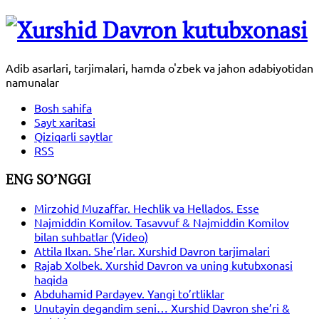
Adib asarlari, tarjimalari, hamda o'zbek va jahon adabiyotidan
namunalar
Bosh sahifa
Sayt xaritasi
Qiziqarli saytlar
RSS
ENG SO’NGGI
Mirzohid Muzaffar. Hechlik va Hellados. Esse
Najmiddin Komilov. Tasavvuf & Najmiddin Komilov
bilan suhbatlar (Video)
Attila Ilxan. She’rlar. Xurshid Davron tarjimalari
Rajab Xolbek. Xurshid Davron va uning kutubxonasi
haqida
Abduhamid Pardayev. Yangi to’rtliklar
Unutayin degandim seni… Xurshid Davron she’ri &