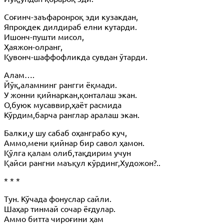
Соғинч-заъфаронроқ эди кузакдан,
Япроқдек дилдираб елни кутарди.
Ишонч-пушти мисол,
Ҳаяжон-олранг,
Қувонч-шаффофликда сувдан ўтарди.
Алам….
Йўқ,аламнинг рангги ёқмади.
У жонни қийнаркан,қонталаш экан.
О,буюк мусаввир,ҳаёт расмида
Кўрдим,барча ранглар аралаш экан.
Балки,у шу сабаб оҳанграбо куч,
Аммо,мени қийнар бир савол ҳамон.
Қўлга қалам олиб,тақдирим учун
Қайси рангни маъқул кўрдинг,Художон?..
* * *
Тун. Кўчада фонуслар сайли.
Шаҳар тинмай сочар ёғдулар.
Аммо битта чироғини ҳам