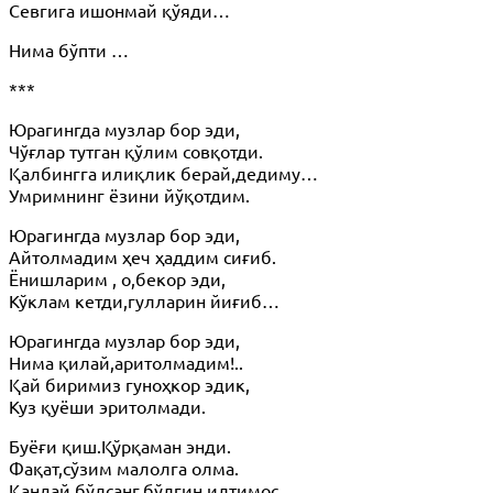
Севгига ишонмай қўяди…
Нима бўпти …
***
Юрагингда музлар бор эди,
Чўғлар тутган қўлим совқотди.
Қалбингга илиқлик берай,дедиму…
Умримнинг ёзини йўқотдим.
Юрагингда музлар бор эди,
Айтолмадим ҳеч ҳаддим сиғиб.
Ёнишларим , о,бекор эди,
Кўклам кетди,гулларин йиғиб…
Юрагингда музлар бор эди,
Нима қилай,аритолмадим!..
Қай биримиз гуноҳкор эдик,
Куз қуёши эритолмади.
Буёғи қиш.Қўрқаман энди.
Фақат,сўзим малолга олма.
Қандай бўлсанг,бўлгин илтимос