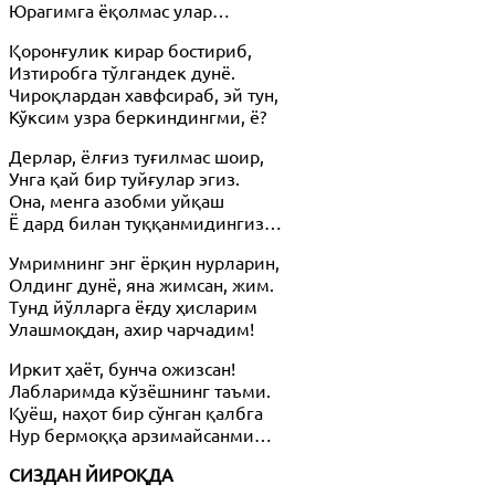
Юрагимга ёқолмас улар…
Қоронғулик кирар бостириб,
Изтиробга тўлгандек дунё.
Чироқлардан хавфсираб, эй тун,
Кўксим узра беркиндингми, ё?
Дерлар, ёлғиз туғилмас шоир,
Унга қай бир туйғулар эгиз.
Она, менга азобми уйқаш
Ё дард билан туққанмидингиз…
Умримнинг энг ёрқин нурларин,
Олдинг дунё, яна жимсан, жим.
Тунд йўлларга ёғду ҳисларим
Улашмоқдан, ахир чарчадим!
Иркит ҳаёт, бунча ожизсан!
Лабларимда кўзёшнинг таъми.
Қуёш, наҳот бир сўнган қалбга
Нур бермоққа арзимайсанми…
СИЗДАН ЙИРОҚДА