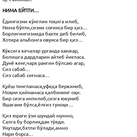
НИМА БЎПТИ…
Ёдингизни кўнглин тоқига илиб,
Нима бўпти,сизни соғинса бир қиз…
Борлигингизнида бахти деб билиб,
Хотира альбомга овунса бир қиз…
Кўксига кечалар урганда ханжар,
Болишга дардларин айтиб йиғласа.
Дунё кенг,чарх рангин бўлсаю агар,
Сиз сабаб…
Сиз сабаб сиғмаса…
Қуёш тингламаса,уфққа беркиниб,
Моҳни қийнамаса қалбининг оҳи.
Бир сизга интилиб,сизга юкуниб
Яшагани бўлса,ёлғиз гуноҳи…
Қиз юраги ўзи шундай муммо,
Салга бу борлиқдан тўяди.
Унутади,бхтли бўлади,аммо
Нари борса…