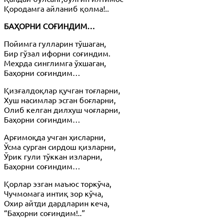
Қородамга айланиб қолма!..
БАҲОРНИ СОҒИНДИМ…
Пойимга гулларин тўшаган,
Бир гўзал ифорни соғиндим.
Меҳрда синглимга ўхшаган,
Баҳорни соғиндим…
Қизғалдоқлар қучган тоғларни,
Хуш насимлар эсган боғларни,
Олиб келган дилхуш чоғларни,
Баҳорни соғиндим…
Арғимоқда учган ҳисларни,
Ўсма сурган сирдош қизларни,
Ўрик гули тўккан изларни,
Баҳорни соғиндим…
Қорлар эзган маъюс торкўча,
Чучмомага интиқ зор кўча,
Охир айтди дардларин кеча,
“Баҳорни соғиндим!..”