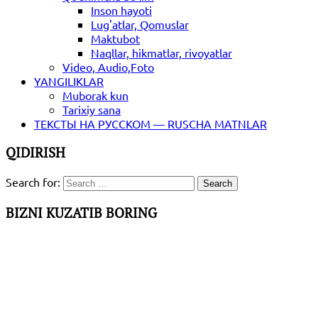
Inson hayoti
Lug'atlar, Qomuslar
Maktubot
Naqllar, hikmatlar, rivoyatlar
Video, Audio,Foto
YANGILIKLAR
Muborak kun
Tarixiy sana
ТЕКСТЫ НА РУССКОМ — RUSCHA MATNLAR
QIDIRISH
Search for:
BIZNI KUZATIB BORING