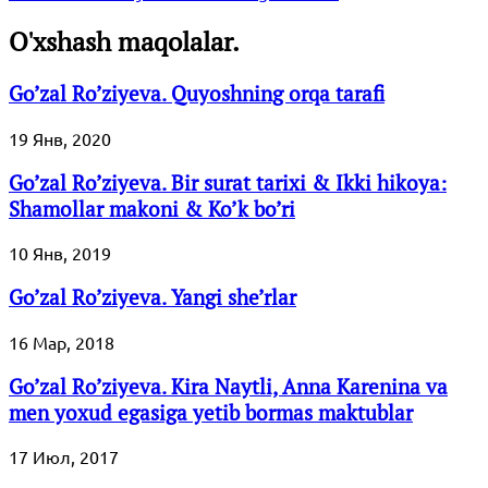
O'xshash maqolalar.
Go’zal Ro’ziyeva. Quyoshning orqa tarafi
19 Янв, 2020
Go’zal Ro’ziyeva. Bir surat tarixi & Ikki hikoya:
Shamollar makoni & Ko’k bo’ri
10 Янв, 2019
Go’zal Ro’ziyeva. Yangi she’rlar
16 Мар, 2018
Go’zal Ro’ziyeva. Kira Naytli, Anna Karenina va
men yoxud egasiga yetib bormas maktublar
17 Июл, 2017