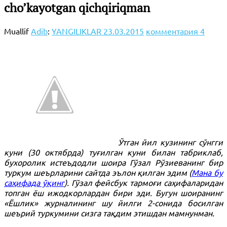
cho’kayotgan qichqiriqman
Muallif
Adib
:
YANGILIKLAR
23.03.2015
комментария 4
Ўтган йил кузининг сўнгги
куни (30 октябрда) туғилган куни билан табриклаб,
бухоролик истеъдодли шоира Гўзал Рўзиеванинг бир
туркум шеърларини сайтда эълон қилган эдим (
Мана бу
саҳифада ўқинг
). Гўзал фейсбук тармоғи саҳифаларидан
топган ёш ижодкорлардан бири эди. Бугун шоиранинг
«Ёшлик» журналининг шу йилги 2-сонида босилган
шеърий туркумини сизга тақдим этишдан мамнунман.