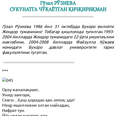
Гўзал РЎЗИЕВА
СУКУНАТГА ЧЎКАЁТГАН ҚИЧҚИРИҚМАН
Гўзал Рўзиева 1986 йил 31 октябрда Бухоро вилояти
Жондор туманининг Тобагар қишлоғида туғилган.1993-
2004 йилларда Жондор туманидаги 22-ўрта умумтаълим
мактабини, 2004-2008 йилларда Файзулла Хўжаев
номидаги Бухоро давлат университети тарих
факультетини тугатган.
***
Орзу-камалакранг,
Умид-зангори,
Севги…Қиш қоридан ҳам оппоқ эди!
Меҳр яшилликни олган майсадан,
Нафрат-тун.
Йўқ,ундан қорароқ эди.