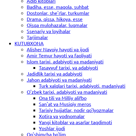
Adib kitoblari
Badiha, esse, maqola, suhbat
Dostonlar, she'rlar, turkumlar
Drama, qissa, hikoya, esse
Qisqa mulohazalar, luqmalar
Ssenariy va loyihalar
Tarjimalar
KUTUBXONA
Alisher Navoiy hayoti va ijodi
Amir Temur hayoti va faoliyati
Islom tarixi, adabiyoti va madaniyati
Tasavvuf tarixi, va adabiyoti
Jadidlik tarixi va adabiyoti
Jahon adabiyoti va madaniyati
Turk xalqlari tarixi, adabiyoti, madaniyati
O'zbek tarixi, adabiyoti va madaniyati
Ona tili va Milliy alifbo
San'at va Musiqiy meros
Tarixiy hujjatlar, nodir qo'lyozmalar
Xotira va yodnomalar
Yangi kitoblar va asarlar taqdimoti
Yoshlar ijodi
Qo'shimcha bo'lim