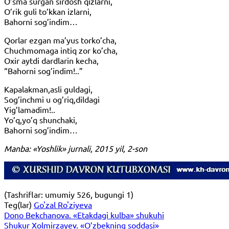
O’sma surgan sirdosh qizlarni,
O’rik guli to’kkan izlarni,
Bahorni sog’indim…
Qorlar ezgan ma’yus torko’cha,
Chuchmomaga intiq zor ko’cha,
Oxir aytdi dardlarin kecha,
“Bahorni sog’indim!..”
Kapalakman,asli guldagi,
Sog’inchmi u og’riq,dildagi
Yig’lamadim!..
Yo’q,yo’q shunchaki,
Bahorni sog’indim…
Manba: «Yoshlik» jurnali, 2015 yil, 2-son
(Tashriflar: umumiy 526, bugungi 1)
Teg(lar)
Go'zal Ro'ziyeva
Dono Bekchanova. «Etakdagi kulba» shukuhi
Shukur Xolmirzayev. «O’zbekning soddasi»