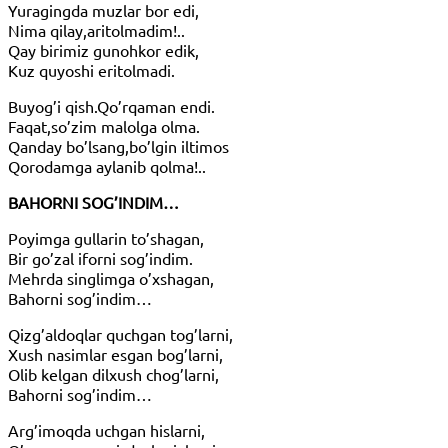
Yuragingda muzlar bor edi,
Nima qilay,aritolmadim!..
Qay birimiz gunohkor edik,
Kuz quyoshi eritolmadi.
Buyog’i qish.Qo’rqaman endi.
Faqat,so’zim malolga olma.
Qanday bo’lsang,bo’lgin iltimos
Qorodamga aylanib qolma!..
BAHORNI SOG’INDIM…
Poyimga gullarin to’shagan,
Bir go’zal iforni sog’indim.
Mehrda singlimga o’xshagan,
Bahorni sog’indim…
Qizg’aldoqlar quchgan tog’larni,
Xush nasimlar esgan bog’larni,
Olib kelgan dilxush chog’larni,
Bahorni sog’indim…
Arg’imoqda uchgan hislarni,