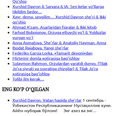
Qo’shiq
Xurshid Davron & Sarvara & IA. Sen kelar yo’llarga
tikildim bedor…
Xayr, dema, sevgilim… Xurshid Davron she’ri & Ikki
qo’shiq
Ahmad A’zam. Asarlaridan fiqralar & Ikki kitob
Farhod Bobojonov. Orzuga eltuvchi yo‘l & Yulduzlar
yurgan yo`l
Anna Axmatova. She’rlar & Anatoliy Nayman. Anna
Ibodat Rajabova. Yangi she’rlar
Federiko Garsia Lorka. «Tamarit devoni»dan
Mirtemir domla xotirasiga bag’ishlov
Sulaymon Rahmon. Orzulardan yaratdi dunyo. (Tilak
Jo’ra siyrati va suvratiga chizgilar) & Tilak Jo’ra
xotirasiga bag’ishlov
Tolibi ilm kerak…
ENG KO’P O’QILGAN
Xurshid Davron. Vatan haqida she’rlar
1 сентябрь -
Ўзбекистон Республикасининг Мустақиллик куни.
Айём муборак бўлсин! Энг азиз ва энг…