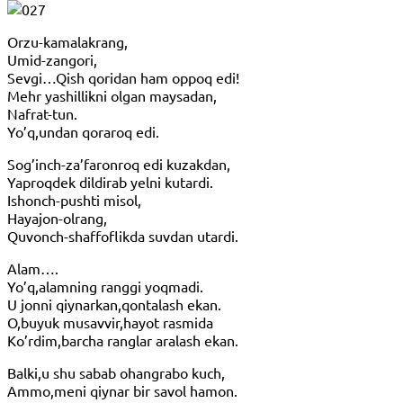
Orzu-kamalakrang,
Umid-zangori,
Sevgi…Qish qoridan ham oppoq edi!
Mehr yashillikni olgan maysadan,
Nafrat-tun.
Yo’q,undan qoraroq edi.
Sog’inch-za’faronroq edi kuzakdan,
Yaproqdek dildirab yelni kutardi.
Ishonch-pushti misol,
Hayajon-olrang,
Quvonch-shaffoflikda suvdan utardi.
Alam….
Yo’q,alamning ranggi yoqmadi.
U jonni qiynarkan,qontalash ekan.
O,buyuk musavvir,hayot rasmida
Ko’rdim,barcha ranglar aralash ekan.
Balki,u shu sabab ohangrabo kuch,
Ammo,meni qiynar bir savol hamon.