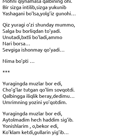
Mohni qiynamasa qalbining ohi.
Bir sizga intilib,sizga yukunib
Yashagani bo’lsa,yolg’iz gunohi…
Qiz yuragi o’zi shunday mummo,
Salga bu borliqdan to’yadi.
Unutadi,bxtli bo’ladi,ammo
Nari borsa…
Sevgiga ishonmay qo’yadi…
Nima bo’pti …
***
Yuragingda muzlar bor edi,
Cho’g’lar tutgan qo’lim sovqotdi.
Qalbingga iliqlik beray,dedimu…
Umrimning yozini yo’qotdim.
Yuragingda muzlar bor edi,
Aytolmadim hech haddim sig’ib.
Yonishlarim , o,bekor edi,
Ko’klam ketdi,gullarin yig’ib…