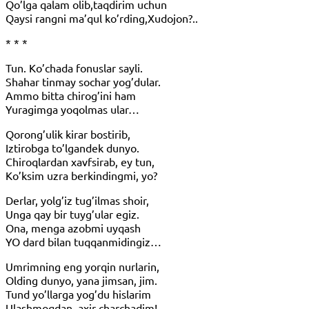
Qo’lga qalam olib,taqdirim uchun
Qaysi rangni ma’qul ko’rding,Xudojon?..
* * *
Tun. Ko’chada fonuslar sayli.
Shahar tinmay sochar yog’dular.
Ammo bitta chirog’ini ham
Yuragimga yoqolmas ular…
Qorong’ulik kirar bostirib,
Iztirobga to’lgandek dunyo.
Chiroqlardan xavfsirab, ey tun,
Ko’ksim uzra berkindingmi, yo?
Derlar, yolg’iz tug’ilmas shoir,
Unga qay bir tuyg’ular egiz.
Ona, menga azobmi uyqash
YO dard bilan tuqqanmidingiz…
Umrimning eng yorqin nurlarin,
Olding dunyo, yana jimsan, jim.
Tund yo’llarga yog’du hislarim
Ulashmoqdan, axir charchadim!