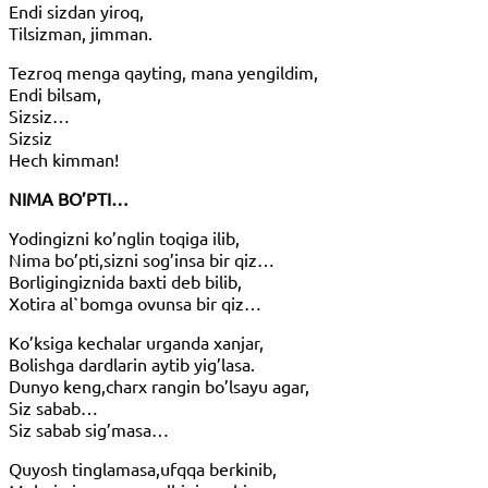
Endi sizdan yiroq,
Tilsizman, jimman.
Tezroq menga qayting, mana yengildim,
Endi bilsam,
Sizsiz…
Sizsiz
Hech kimman!
NIMA BO’PTI…
Yodingizni ko’nglin toqiga ilib,
Nima bo’pti,sizni sog’insa bir qiz…
Borligingiznida baxti deb bilib,
Xotira al`bomga ovunsa bir qiz…
Ko’ksiga kechalar urganda xanjar,
Bolishga dardlarin aytib yig’lasa.
Dunyo keng,charx rangin bo’lsayu agar,
Siz sabab…
Siz sabab sig’masa…
Quyosh tinglamasa,ufqqa berkinib,