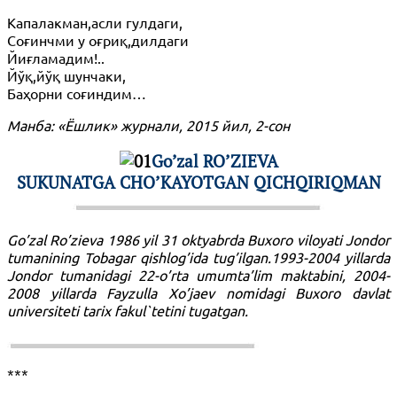
Капалакман,асли гулдаги,
Соғинчми у оғриқ,дилдаги
Йиғламадим!..
Йўқ,йўқ шунчаки,
Баҳорни соғиндим…
Манба: «Ёшлик» журнали, 2015 йил, 2-сон
Go’zal RO’ZIEVA
SUKUNATGA CHO’KAYOTGAN QICHQIRIQMAN
Go’zal Ro’zieva 1986 yil 31 oktyabrda Buxoro viloyati Jondor
tumanining Tobagar qishlog’ida tug’ilgan.1993-2004 yillarda
Jondor tumanidagi 22-o’rta umumta’lim maktabini, 2004-
2008 yillarda Fayzulla Xo’jaev nomidagi Buxoro davlat
universiteti tarix fakul`tetini tugatgan.
***