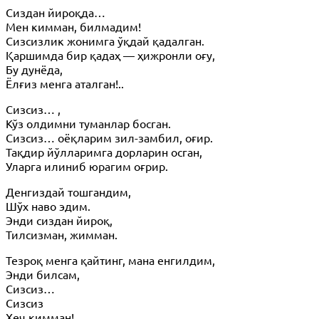
Сиздан йироқда…
Мен кимман, билмадим!
Сизсизлик жонимга ўқдай қадалган.
Қаршимда бир қадаҳ — ҳижронли оғу,
Бу дунёда,
Ёлғиз менга аталган!..
Сизсиз… ,
Кўз олдимни туманлар босган.
Сизсиз… оёқларим зил-замбил, оғир.
Тақдир йўлларимга дорларин осган,
Уларга илиниб юрагим оғрир.
Денгиздай тошгандим,
Шўх наво эдим.
Энди сиздан йироқ,
Тилсизман, жимман.
Тезроқ менга қайтинг, мана енгилдим,
Энди билсам,
Сизсиз…
Сизсиз
Ҳеч кимман!