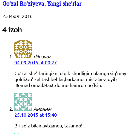
Go’zal Ro’ziyeva. Yangi she’rlar
25 Июл, 2016
4 izoh
dilnavoz
04.09.2015 at 00:27
Go’zal she’rlaringizni o’qib shodligim olamga sig’may
qoldi.Go’ zal tashbehlar,barkamol misralar-ajoyib
!!!omad omad.Baxt doimo hamroh bo’lsin.
Аноним
25.10.2015 at 15:40
Bir so’z bilan aytganda, tasanno!