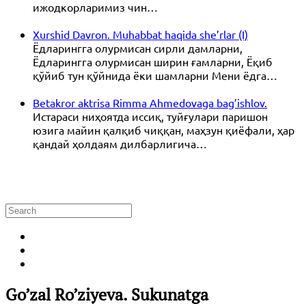
ижодкорларимиз чин…
Xurshid Davron. Muhabbat haqida she’rlar (I)
Ёдларингга олурмисан сирли дамларни,
Ёдларингга олурмисан ширин ғамларни, Ёқиб
қўйиб тун қўйнида ёки шамларни Мени ёдга…
Betakror aktrisa Rimma Ahmedovaga bag’ishlov.
Истараси ниҳоятда иссиқ, туйғулари паришон
юзига майин қалқиб чиққан, маҳзун қиёфали, ҳар
қандай ҳолдаям дилбарлигича…
Go’zal Ro’ziyeva. Sukunatga