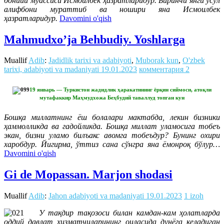
бонийи муассиси Исмоилбек ҳазратларидур. Биринчи янги усул
алифбони мураттиб ва ношири яна Исмоилбек
ҳазратларидур.
Davomini o'qish
Mahmudxo’ja Behbudiy. Yoshlarga
Muallif
Adib
:
Jadidlik tarixi va adabiyoti
,
Muborak kun
,
O'zbek
tarixi, adabiyoti va madaniyati
19.01.2023
комментария 2
19 январь — Туркистон жадидлик ҳаракатининг ёрқин сиймоси, атоқли
мутафаккир Маҳмудхожа Беҳбудий таваллуд топган кун
Бошқа миллатнинг ёш болалари мактабда, лекин бизники
ҳаммолликда ва гадойликда. Бошқа миллат уламосига тобеъ
экан, бизни уламо билъакс авомга тобеъдур? Бунинг охири
харобдур. Йигирма, ўттиз сана сўнгра яна ёмонроқ бўлур…
Davomini o'qish
Gi de Mopassan. Marjon shodasi
Muallif
Adib
:
Jahon adabiyoti va madaniyati
19.01.2023
1 izoh
У тақдир тақозоси билан камдан-кам ҳолатларда
оддий давлат хизматчиларининг оиласида дунёга келадиган