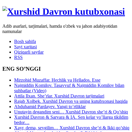
Adib asarlari, tarjimalari, hamda o'zbek va jahon adabiyotidan
namunalar
Bosh sahifa
Sayt xaritasi
Qiziqarli saytlar
RSS
ENG SO’NGGI
Mirzohid Muzaffar. Hechlik va Hellados. Esse
Najmiddin Komilov. Tasavvuf & Najmiddin Komilov bilan
suhbatlar (Video)
Attila Ilxan. She’rlar. Xurshid Davron tarjimalari
Rajab Xolbek. Xurshid Davron va uning kutubxonasi haqida
Abduhamid Pardayev. Yangi to’rtliklar
Unutayin degandim seni… Xurshid Davron she’ri & Qo’shiq
Xurshid Davron & Sarvara & IA. Sen kelar yo’llarga tikildim
bedor…
Xayr, dema, sevgilim… Xurshid Davron she’ri & Ikki qo’shiq