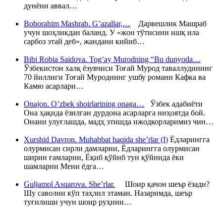
дунёни аввал…
Boborahim Mashrab. G’azallar,…
Дарвешлик Машраб
учун шоҳликдан баланд. У «жон тўтисини ишқ ила
сарбоз этай деб», жандани кийиб…
Bibi Robia Saidova. Tog‘ay Murodning “Bu dunyoda…
Ўзбекистон халқ ёзувчиси Тоғай Мурод таваллудининг
70 йиллиги Тоғай Муроднинг ушбу романи Кафка ва
Камю асарлари…
Onajon. O’zbek shoirlarining onaga…
Ўзбек адабиёти
Она ҳақида ёзилган дурдона асарларга ниҳоятда бой.
Онани улуғлашда, мадҳ этишда ижодкорларимиз чин…
Xurshid Davron. Muhabbat haqida she’rlar (I)
Ёдларингга
олурмисан сирли дамларни, Ёдларингга олурмисан
ширин ғамларни, Ёқиб қўйиб тун қўйнида ёки
шамларни Мени ёдга…
Guljamol Asqarova. She’rlar.
Шоир қачон шеър ёзади?
Шу саволни кўп таҳлил этаман. Назаримда, шеър
туғилиши учун шоир руҳини…