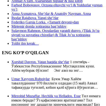
Ahmad A’zam. Asarlaridan fiqralar & Ikki kitob
Farhod Bobojonov. Orzuga eltuvchi yo‘l & Yulduzlar yurgan
yo`l
Anna Axmatova. She’rlar & Anatoliy Nayman. Anna
Ibodat Rajabova. Yangi she’rlar
Federiko Garsia Lorka. «Tamarit devoni»dan
Mirtemir domla xotirasiga bag’ishlov
Sulaymon Rahmon. Orzulardan yaratdi dunyo. (Tilak Jo’ra
siyrati va suvratiga chizgilar) & Tilak Jo’ra xotirasiga
bag’ishlov
Tolibi ilm kerak…
ENG KO’P O’QILGAN
Xurshid Davron. Vatan haqida she’rlar
1 сентябрь -
Ўзбекистон Республикасининг Мустақиллик куни.
Айём муборак бўлсин! Энг азиз ва энг…
Umar Xayyom.Ruboiylar
Буюк Умар Хайём
таваллудининг 970 йиллиги олдидан (15 май) Аввал
тафаккурда туғилиб, кейин қалб қўрига йўғрилган…
Mirzohid Muzaffar. Hechlik va Hellados. Esse
Тил нимага
имкон беради? Ўз қафасимизни яратишгами? Тил
инсоннинг энг даҳшатли эринчоқлиги эмасмиди? Биз