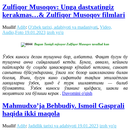
Zulfiqor Musoqov: Unga dastxatingiz
kerakmas…& Zulfiqor Musoqov filmlari
Muallif
Adib
:
O'zbek tarixi, adabiyoti va madaniyati
,
Video,
Audio,Foto
19.01.2023
izoh yo'q
Bugun Taniqli rejissyor Zulfiqor Musoqov tavallud kun
Ўзбек киноси деган тушунча бор, албатта. Фақат бугун бу
тушунча анча сийқалашиб кетди. Бунга, аввало, кейинги
пайтларда бу соҳада ҳаваскорлар кўпайиб кетгани, саноат
санъатни бўйсундиргани, ўзига хос бозор шакллангани билан
боғлиқ. Яъни, бугун кино сифатида тақдим этилаётган
лавҳаларни ўзбек, ҳинд ё турк ишлаяптими — билиб
бўлмаяпти. Ўзбек киноси ўзининг қиёфаси, шакли ва
моҳиятига эга бўлиши керак
.
Davomini o'qish
Mahmudxo’ja Behbudiy. Ismoil Gasprali
haqida ikki maqola
Muallif
Adib
:
Jadidlik tarixi va adabiyoti
19.01.2023
izoh yo'q