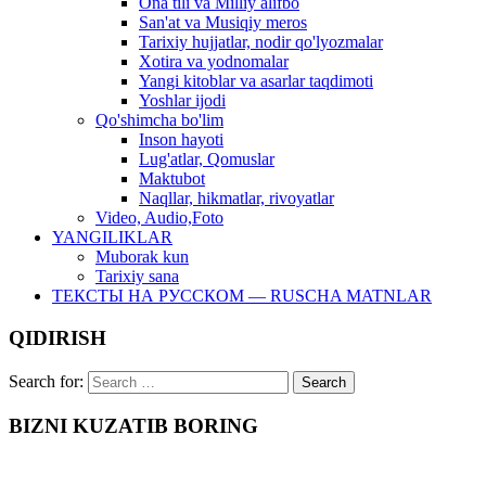
Ona tili va Milliy alifbo
San'at va Musiqiy meros
Tarixiy hujjatlar, nodir qo'lyozmalar
Xotira va yodnomalar
Yangi kitoblar va asarlar taqdimoti
Yoshlar ijodi
Qo'shimcha bo'lim
Inson hayoti
Lug'atlar, Qomuslar
Maktubot
Naqllar, hikmatlar, rivoyatlar
Video, Audio,Foto
YANGILIKLAR
Muborak kun
Tarixiy sana
ТЕКСТЫ НА РУССКОМ — RUSCHA MATNLAR
QIDIRISH
Search for:
BIZNI KUZATIB BORING