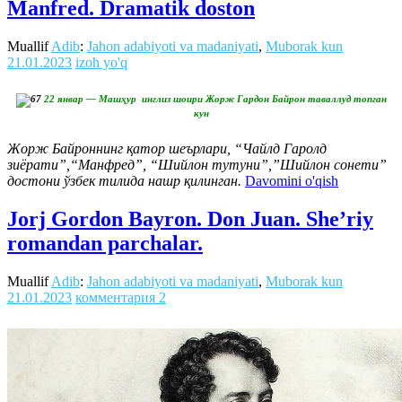
Manfred. Dramatik doston
Muallif
Adib
:
Jahon adabiyoti va madaniyati
,
Muborak kun
21.01.2023
izoh yo'q
22 январ — Машҳур инглиз шоири Жорж Гардон Байрон таваллуд топган
кун
Жорж Байроннинг қатор шеърлари, “Чайлд Гаролд
зиёрати”,“Манфред”, “Шийлон тутуни”,”Шийлон сонети”
достони ўзбек тилида нашр қилинган.
Davomini o'qish
Jorj Gordon Bayron. Don Juan. She’riy
romandan parchalar.
Muallif
Adib
:
Jahon adabiyoti va madaniyati
,
Muborak kun
21.01.2023
комментария 2