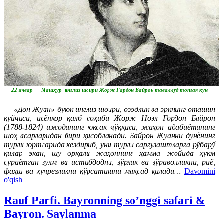
22 январ — Машҳур инглиз шоири Жорж Гардон Байрон таваллуд топган кун
«Дон Жуан» буюк инглиз шоири, озодлик ва эркнинг оташин
куйчиси, исёнкор қалб соҳиби Жорж Ноэл Гордон Байрон
(1788-1824) ижодининг юксак чўққиси, жаҳон адабиётининг
шоҳ асарларидан бири ҳисобланади. Байрон Жуанни дунёнинг
турли юртларида кездириб, уни турли саргузаштларга рўбарў
қилар экан, шу орқали жаҳоннинг ҳамма жойида ҳукм
сураётган зулм ва истибдодни, зўрлик ва зўравонликни, риё,
фаҳш ва хунрезликни кўрсатишни мақсад қилади…
Davomini
o'qish
Rauf Parfi. Bayronning so’nggi safari &
Bayron. Saylanma