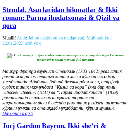
Stendal. Asarlaridan hikmatlar & Ikki
roman: Parma ibodatxonasi & Qizil va
qora
Muallif
Adib
:
Jahon adabiyoti va madaniyati
,
Muborak kun
22.01.2023
izoh yo'q
23 январь — дунё адабиётининг таниқли сиймоларидан бири Стендаль
таваллуд топган куннинг 240 йиллиги
Машҳур француз ёзувчиси Стендаль (1783-1842) реалистик
роман жанри юксалишига катта ҳисса қўшган ижодкор
ҳисобланади. Адибнинг бадиий безаклардан холи, шаффоф
сувдек тиниқ мазмундаги “Қизил ва қора” (яна бир номи
«Люсьен Левен») (1831) ва “Парма ибодатхонаси” (1839)
романларида психологик таҳлилга тортилган
қаҳрамонларнинг ички дунёсида романтик руҳдаги шижоатни
кўриш мумкин ва оташқалб муҳаббатни, кўриш мумкин.
Davomini o'qish
Jorj Gardon Bayron. Ikki she’ri &