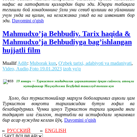
нафис ва латофатли қизлардан бири эди. Юқори табақага
тегишли бой хонадоннинг ўғли уни севиб қолиши ва уйланиши
учун унда на қалин, на келажакка умид ва на имконият бор
эди.
Davomini o'qish
Mahmudxo’ja Behbudiy. Tarix haqida &
Mahmudxo’ja Behbudiyga bag’ishlangan
hujjatli film
Muallif
Adib
:
Muborak kun
,
O'zbek tarixi, adabiyoti va madaniyati
,
Video, Audio,Foto
19.01.2023
izoh yo'q
19 январь — Туркистон жадидчилик ҳаракатининг ёрқин сиймоси, атоқли
мутафаккир Маҳмудхожа Беҳбудий таваллуд топган кун
Ҳоло, биз туркистонийлар марҳум боболаримиз аҳволи ҳам
Туркистон воқеоти тарихиясидан бутун ғофил ва
бехабардурмиз. Чунки ҳануз Туркистон тарихи ҳақинда янги
тадқиқот ила ёзилгон, тартибли ва истифодали мукаммал
бир асар вужудға келган йўқ.
Davomini o'qish
РУССКИЙ
ENGLISH