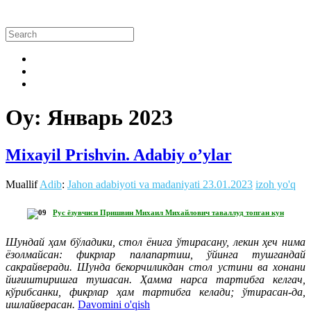
Oy:
Январь 2023
Mixayil Prishvin. Adabiy o’ylar
Muallif
Adib
:
Jahon adabiyoti va madaniyati
23.01.2023
izoh yo'q
Рус ёзувчиси Пришвин Михаил Михайлович таваллуд топган кун
Шундай ҳам бўладики, стол ёнига ўтирасану, лекин ҳеч нима
ёзолмайсан: фикрлар палапартиш, ўйинга тушгандай
сакрайверади. Шунда бекорчиликдан стол устини ва хонани
йиғиштиришга тушасан. Ҳамма нарса тартибга келгач,
кўрибсанки, фикрлар ҳам тартибга келади; ўтирасан-да,
ишлайверасан.
Davomini o'qish