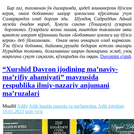
Бир гал, тахминан ўн ёшларимда, ҳадеб ялинаверган бўлсам
керак, онам бобомнинг шаҳар ҳовлисини кўрсатиш учун
Самарқандга олиб борган эди. Шундоқ Садриддин Айний
музейи ёнидан кириб, Ҳовузи сангин (Тошҳовуз) гузарига
борганмиз. Гузардаги ягона пишиқ ғиштдан тикланган икки
қаватли иморат кўриниши билан «Бобомнинг ҳовлиси шу бўлса
керак» деб ўйлаганман.. Онам мени ичкарига олиб кирмаган.
Ўзи бўлса бобомни, бийимни,урушда бедарак кетган акалари
Нуриддин тоғамни, болаликнинг ширин дамларини эслаб, узоқ
вақтгача сукут сақлаган, кўзларидан ёш оққан.
Davomini o'qish
“Xurshid Davron ijodining ma’naviy-
ma’rifiy ahamiyati” mavzusida
respublika ilmiy-nazariy anjumani
ma’ruzalari
Muallif
Adib
:
Adib haqida maqola va ma'lumotlar
,
Adib kitoblari
19.01.2023
izoh yo'q