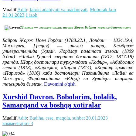
Muallif
Adib
:
Jahon adabiyoti va madaniyati
,
Muborak kun
21.01.2023
1 izoh
22 январ — машҳур инглиз шоири Жорж Байрон таваллуд топган кун.
Байрон Жорж Ноэл Гордон (1788.22.1, Лондон — 1824.19.4,
Мисолунги, Греция) — инглиз шоири, Кембриж
университетида ўқиган. Лордлар палатаси аъзоси (1809
й.дан). «Чайлд Ҳаролд зиёрати» достонини (1812, 1817-18)
яратди. Шарқ достонлари туркумидаги «Кофир», «Абидослик
келин» (1813), «Қароқчи», «Лара» (1814), «Коринф қамали»,
«Паризод» (1816) каби достонлари Низомийнинг «Лайли ва
Мажнун», Фирдавсийнинг «Юсуф ва Зулайҳо» асарлари
таъсирида ёзилган.
Davomini o'qish
Xurshid Davron. Bobolarim, bolalik,
Samarqand va boshqa xotiralar
Muallif
Adib
:
Badiha, esse, maqola, suhbat
20.01.2023
комментария 3