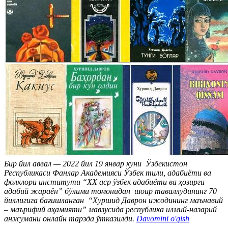
Бир йил аввал — 2022 йил 19 январ куни Ўзбекистон
Республикаси Фанлар Академияси Ўзбек тили, адабиёти ва
фолклори институти “ХХ аср ўзбек адабиёти ва ҳозирги
адабий жараён” бўлими томонидан шоир таваллудининг 70
йиллигига бағишланган “Хуршид Даврон ижодининг маънавий
– маърифий аҳамияти” мавзусида республика илмий-назарий
анжумани онлайн тарзда ўтказилди.
Davomini o'qish