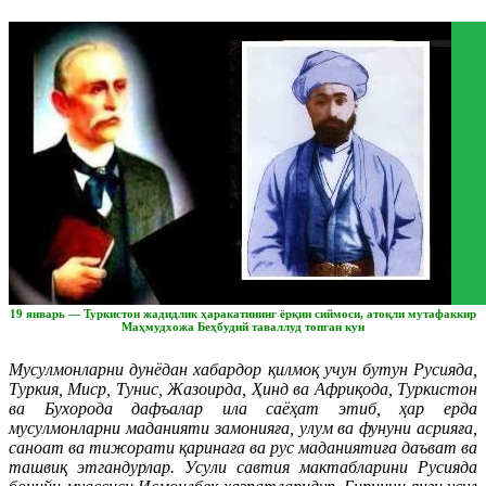
19 январь — Туркистон жадидлик ҳаракатининг ёрқин сиймоси, атоқли мутафаккир
Маҳмудхожа Беҳбудий таваллуд топган кун
Мусулмонларни дунёдан хабардор қилмоқ учун бутун Русияда,
Туркия, Миср, Тунис, Жазоирда, Ҳинд ва Африқода, Туркистон
ва Бухорода дафъалар ила саёҳат этиб, ҳар ерда
мусулмонларни маданияти замонияға, улум ва фунуни асрияға,
саноат ва тижорати қаринаға ва рус маданиятиға даъват ва
ташвиқ этгандурлар. Усули савтия мактабларини Русияда