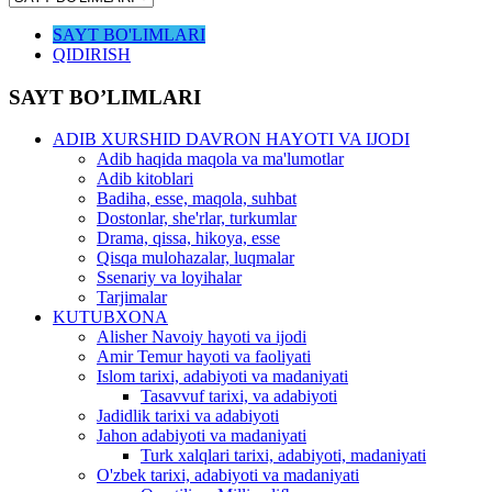
SAYT BO'LIMLARI
QIDIRISH
SAYT BO’LIMLARI
ADIB XURSHID DAVRON HAYOTI VA IJODI
Adib haqida maqola va ma'lumotlar
Adib kitoblari
Badiha, esse, maqola, suhbat
Dostonlar, she'rlar, turkumlar
Drama, qissa, hikoya, esse
Qisqa mulohazalar, luqmalar
Ssenariy va loyihalar
Tarjimalar
KUTUBXONA
Alisher Navoiy hayoti va ijodi
Amir Temur hayoti va faoliyati
Islom tarixi, adabiyoti va madaniyati
Tasavvuf tarixi, va adabiyoti
Jadidlik tarixi va adabiyoti
Jahon adabiyoti va madaniyati
Turk xalqlari tarixi, adabiyoti, madaniyati
O'zbek tarixi, adabiyoti va madaniyati