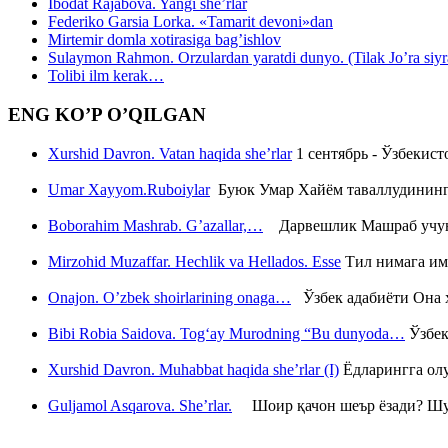
Ibodat Rajabova. Yangi she’rlar
Federiko Garsia Lorka. «Tamarit devoni»dan
Mirtemir domla xotirasiga bag’ishlov
Sulaymon Rahmon. Orzulardan yaratdi dunyo. (Tilak Jo’ra siyrati
Tolibi ilm kerak…
ENG KO’P O’QILGAN
Xurshid Davron. Vatan haqida she’rlar
1 сентябрь - Ўзбекис
Umar Xayyom.Ruboiylar
Буюк Умар Хайём таваллудининг 
Boborahim Mashrab. G’azallar,…
Дарвешлик Машраб учун ш
Mirzohid Muzaffar. Hechlik va Hellados. Esse
Тил нимага им
Onajon. O’zbek shoirlarining onaga…
Ўзбек адабиёти Она ҳ
Bibi Robia Saidova. Tog‘ay Murodning “Bu dunyoda…
Ўзбек
Xurshid Davron. Muhabbat haqida she’rlar (I)
Ёдларингга ол
Guljamol Asqarova. She’rlar.
Шоир қачон шеър ёзади? Шу с