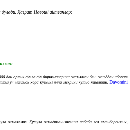
н бўлади. Ҳазрат Навоий айтганлар:
йиллиги
000 дан ортиқ сўз ва сўз бирикмаларини жамлаган беш жилддан иборат
Davomini
 ўттиз уч миллион қора кўзнинг ялпи меҳрини кутиб яшаяпти.
а олмаяпмиз. Қутула олмаётганимизнинг сабаби эса эътиборсизлик,