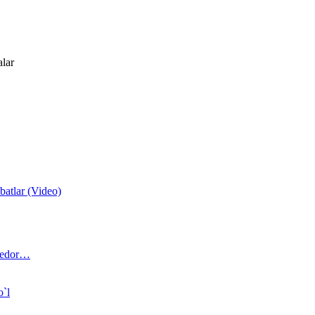
alar
atlar (Video)
 bedor…
o`l