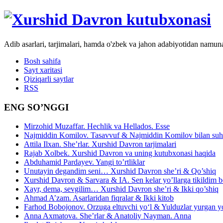
Adib asarlari, tarjimalari, hamda o'zbek va jahon adabiyotidan namun
Bosh sahifa
Sayt xaritasi
Qiziqarli saytlar
RSS
ENG SO’NGGI
Mirzohid Muzaffar. Hechlik va Hellados. Esse
Najmiddin Komilov. Tasavvuf & Najmiddin Komilov bilan suhb
Attila Ilxan. She’rlar. Xurshid Davron tarjimalari
Rajab Xolbek. Xurshid Davron va uning kutubxonasi haqida
Abduhamid Pardayev. Yangi to’rtliklar
Unutayin degandim seni… Xurshid Davron she’ri & Qo’shiq
Xurshid Davron & Sarvara & IA. Sen kelar yo’llarga tikildim
Xayr, dema, sevgilim… Xurshid Davron she’ri & Ikki qo’shiq
Ahmad A’zam. Asarlaridan fiqralar & Ikki kitob
Farhod Bobojonov. Orzuga eltuvchi yo‘l & Yulduzlar yurgan y
Anna Axmatova. She’rlar & Anatoliy Nayman. Anna