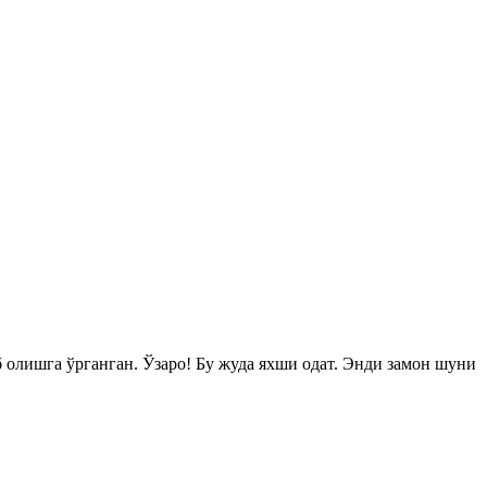
б олишга ўрганган. Ўзаро! Бу жуда яхши одат. Энди замон шуни