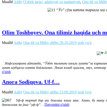
Muallif
Adib
:
O'zbek tarixi, adabiyoti va madaniyati
,
Ona tili va Milli
“Ўз” сўзи катта тарихга эга с
Olim Toshboyev. Ona tilimiz haqida uch 
Muallif
Adib
:
Ona tili va Milliy alifbo
20.10.2019
izoh yo'q
21
Нафсиламрини айтганда, “Ўзбек тилининг изоҳли луғати”га кирмаган 
луғат шубҳасиз катта бойлигимиз. Лекин юзлаб қишлоқ, овул, кентлар 
o'qish
Anora Sodiqova. Uf-f…
Muallif
Adib
:
Ona tili va Milliy alifbo
23.09.2019
izoh yo'q
Уф-ф тортиб бир иш бошлаш яхши эмас. Аммо, бу мавзу маса
Davomini o'qish
дангасалик ва ўша “уф-ф”…