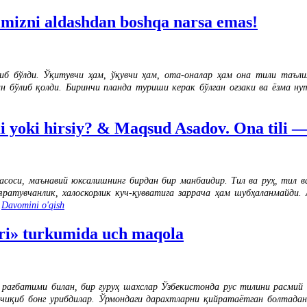
zimizni aldashdan boshqa narsa emas!
бўлди. Ўқитувчи ҳам, ўқувчи ҳам, ота-оналар ҳам она тили таълим
бўлиб қолди. Биринчи планда туриши керак бўлган оғзаки ва ёзма нутқ
i yoki hirsiy? & Maqsud Asadov. Ona tili —
соси, маънавий юксалишнинг бирдан бир манбаидир. Тил ва руҳ, тил в
ратувчанлик, халоскорлик куч-қувватига заррача ҳам шубҳаланмайди.
.
Davomini o'qish
ri» turkumida uch maqola
, рағбатими билан, бир гуруҳ шахслар Ўзбекистонда рус тилини расми
чиқиб бонг урибдилар. Ўрмондаги дарахтларни қийратаётган болтадан о