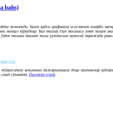
da bahs)
йта жонланди. Бизга қайси графикага асосланган алифбо маъқ
нни маъқул кўраётир. Биз миллий ёзув масаласи ғоят муҳим эка
 ўзбек тилини давлат тили рутбасига муносиб даражада риво
izoh yo'q
ўғрисидаги қонуннинг бажарилишига доир муаммолар кўтарил
 умид сўнмайди.
Davomini o'qish