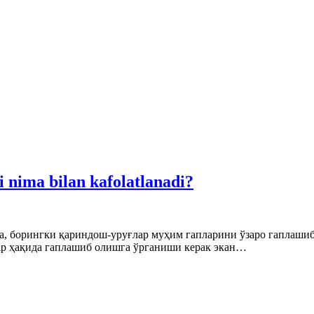
i nima bilan kafolatlanadi?
оила, борингки қариндош-уруғлар муҳим гапларини ўзаро гаплаши
лар ҳақида гаплашиб олишга ўрганиши керак экан…