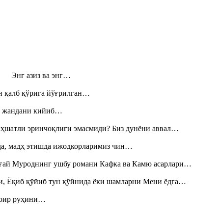
н! Энг азиз ва энг…
н қалб қўрига йўғрилган…
», жандани кийиб…
аҳшатли эринчоқлиги эмасмиди? Биз дунёни аввал…
шда, мадҳ этишда ижодкорларимиз чин…
Тоғай Муроднинг ушбу романи Кафка ва Камю асарлари…
и, Ёқиб қўйиб тун қўйнида ёки шамларни Мени ёдга…
шоир руҳини…