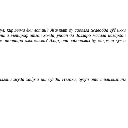
ул: кириллми ёки лотин? Жамият бу саволга жавобда гўё икки
нини эътироф этган ҳолда, ундан-да долзарб масала назардан
ж топтира оляпмизми? Ахир, она забонимиз бу мақомни қўлга
гани жуда хайрли иш бўлди. Негаки, бугун ота тилимизнинг