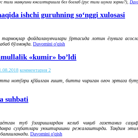
ус тили мавқеини юксалтиришга бел боғлаб (рус тили шунга зорми?),
Davo
haqida ishchi guruhning soʻnggi xulosasi
моқлар фойдаланувчилари ўртасида лотин ёзувига асослан
абаб бўлмоқда.
Davomini o'qish
mullalik «kumir» bo’ldi
1.08.2018
комментария 2
та нотўғри қўйилган ғишт, битта чириган оғоч эртага бут
a suhbati
раётган туб ўзгаришлардан келиб чиқиб газетамиз саҳи
давра суҳбатлари уюштиришни режалаштирди. Тақдим этила
 бағишланади.
Davomini o'qish