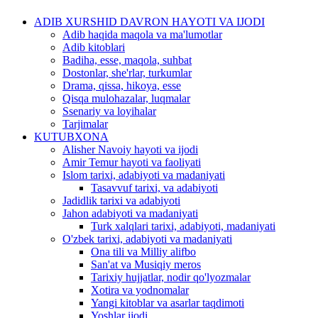
ADIB XURSHID DAVRON HAYOTI VA IJODI
Adib haqida maqola va ma'lumotlar
Adib kitoblari
Badiha, esse, maqola, suhbat
Dostonlar, she'rlar, turkumlar
Drama, qissa, hikoya, esse
Qisqa mulohazalar, luqmalar
Ssenariy va loyihalar
Tarjimalar
KUTUBXONA
Alisher Navoiy hayoti va ijodi
Amir Temur hayoti va faoliyati
Islom tarixi, adabiyoti va madaniyati
Tasavvuf tarixi, va adabiyoti
Jadidlik tarixi va adabiyoti
Jahon adabiyoti va madaniyati
Turk xalqlari tarixi, adabiyoti, madaniyati
O'zbek tarixi, adabiyoti va madaniyati
Ona tili va Milliy alifbo
San'at va Musiqiy meros
Tarixiy hujjatlar, nodir qo'lyozmalar
Xotira va yodnomalar
Yangi kitoblar va asarlar taqdimoti
Yoshlar ijodi