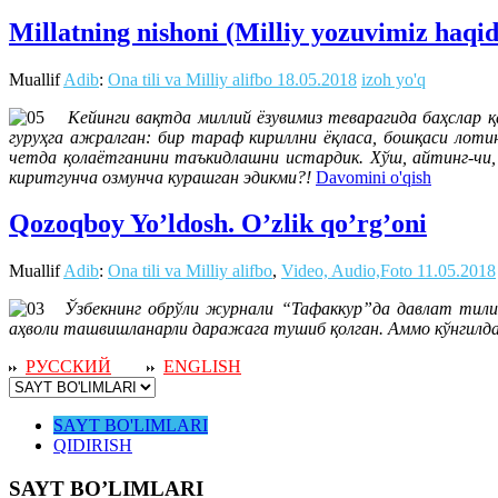
Millatning nishoni (Milliy yozuvimiz haqi
Muallif
Adib
:
Ona tili va Milliy alifbo
18.05.2018
izoh yo'q
Кейинги вақтда миллий ёзувимиз теварагида баҳслар қа
гуруҳга ажралган: бир тараф кириллни ёқласа, бошқаси лоти
четда қолаётганини таъкидлашни истардик. Хўш, айтинг-чи,
киритгунча озмунча курашган эдикми?!
Davomini o'qish
Qozoqboy Yo’ldosh. O’zlik qo’rg’oni
Muallif
Adib
:
Ona tili va Milliy alifbo
,
Video, Audio,Foto
11.05.2018
Ўзбекнинг обрўли журнали “Тафаккур”да давлат тили т
аҳволи ташвишланарли даражага тушиб қолган. Аммо кўнгилда
РУССКИЙ
ENGLISH
SAYT BO'LIMLARI
QIDIRISH
SAYT BO’LIMLARI