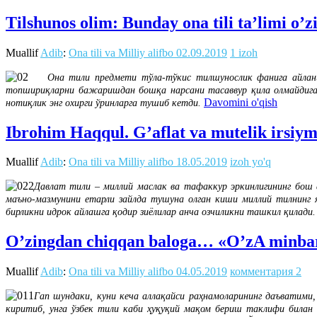
Tilshunos olim: Bunday ona tili ta’limi o’
Muallif
Adib
:
Ona tili va Milliy alifbo
02.09.2019
1 izoh
Она тили предмети тўла-тўкис тилшунослик фанига айланиб 
топшириқларни бажаришдан бошқа нарсани тасаввур қила олмайдиган 
Davomini o'qish
нотиқлик энг охирги ўринларга тушиб кетди.
Ibrohim Haqqul. G’aflat va mutelik irsiym
Muallif
Adib
:
Ona tili va Milliy alifbo
18.05.2019
izoh yo'q
Давлат тили – миллий маслак ва тафаккур эркинлигининг бош а
маъно-мазмунини етарли зайлда тушуна олган киши миллий тилнинг я
бирликни идрок айлашга қодир зиёлилар анча озчиликни ташкил қилади
O’zingdan chiqqan baloga… «O’zA minba
Muallif
Adib
:
Ona tili va Milliy alifbo
04.05.2019
комментария 2
Гап шундаки, куни кеча аллақайси раҳнамоларининг даъватими
киритиб, унга ўзбек тили каби ҳуқуқий мақом бериш таклифи билан 