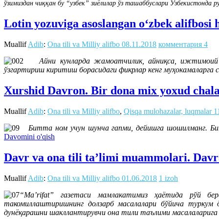
ўзимиздан чиққан бу “узбек” зиёлилар ўз ташаббуслари Ўзбекистонда р
Lotin yozuviga asoslangan oʻzbek alifbosi 
Muallif
Adib
:
Ona tili va Milliy alifbo
08.11.2018
комментария 4
Айни кунларда жамоатчилик, айниқса, ижтимоий тар
ўзгартириш киритиш борасидаги фикрлар кенг муҳокамаларга с
Xurshid Davron. Bir dona mix yoxud chala
Muallif
Adib
:
Ona tili va Milliy alifbo
,
Qisqa mulohazalar, luqmalar
1
Битта ном учун шунча гапми, дейишга шошилманг. Бит
Davomini o'qish
Davr va ona tili ta’limi muammolari. Davr
Muallif
Adib
:
Ona tili va Milliy alifbo
01.06.2018
1 izoh
“Ma’rifat” газетаси мамлакатимиз ҳаётида рўй бе
такомиллаштиришнинг долзарб масалалари бўйича туркум 
дунёқарашни шакллантирувчи она тили таълими масалаларига