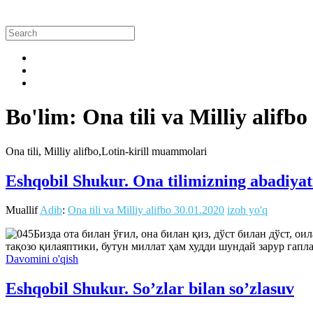
Bo'lim: Ona tili va Milliy alifbo
Ona tili, Milliy alifbo,Lotin-kirill muammolari
Eshqobil Shukur. Ona tilimizning abadiyat
Muallif
Adib
:
Ona tili va Milliy alifbo
30.01.2020
izoh yo'q
Бизда ота билан ўғил, она билан қиз, дўст билан дўст, 
тақозо қилаяптики, бутун миллат ҳам худди шундай зарур гап
Davomini o'qish
Eshqobil Shukur. So’zlar bilan so’zlasuv