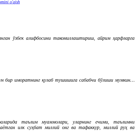
mini o'qish
ган ўзбек алифбосини такомиллаштириш, айрим ҳарфларга
ун бир иморатнинг қулаб тушишига сабабчи бўлиши мумкин…
фаларида таълим муаммолари, уларнинг ечими, таълимни
ётган илк суҳбат миллий онг ва тафаккур, миллий руҳ ва