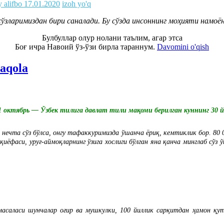
y alifbo
17.01.2020
izoh yo'q
ўзларимиздан бири саналади. Бу сўзда инсоннинг моҳияти намоё
Булбуллар олур нолани таълим, агар этса
Боғ ичра Навоий ўз-ўзи бирла тараннум.
Davomini o'qish
maqola
 октябрь — Ўзбек тилига давлат тили мақоми берилган куннинг 30 
нечта сўз бўлса, онгу тафаккуримизда ўшанча ёриқ, кемтиклик бор. 80 
қиёфаси, уруғ-аймоқларнинг ўзига хослиги бўлган яна қанча минглаб сўз
ласи шунчалар оғир ва мушкулки, 100 йиллик сарқитдан ҳамон қутул