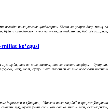
и деганда тилшунослик қоидаларини ёдлаш ва уларга доир машқ ва
 бўйича саводхонлик, нутқ ва мулоқот маданияти, бой сўз захираси,
 millat ko’zgusi
а мушоҳада, тил ва шахс камоли, тил ва миллат тақдири – буларнинг
 Афсуски, халқ, юрт, бутун шахс тарбияси ва тил орасидаги ботиний
й тил даражасига кўтариш, “Давлат тили ҳақида”ги қонунга ўзгартиш
монлик йўқ, чунки унинг сопи ҳам бошқа эмас – ёғоч, деганларидай,