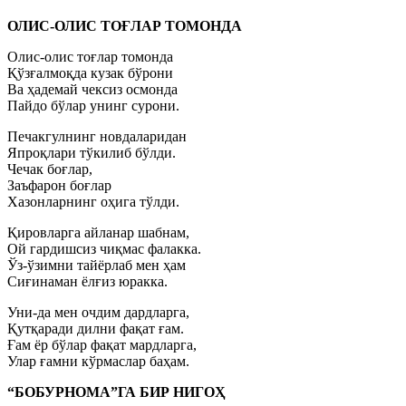
ОЛИС-ОЛИС ТОҒЛАР ТОМОНДА
Олис-олис тоғлар томонда
Қўзғалмоқда кузак бўрони
Ва ҳадемай чексиз осмонда
Пайдо бўлар унинг сурони.
Печакгулнинг новдаларидан
Япроқлари тўкилиб бўлди.
Чечак боғлар,
Заъфарон боғлар
Хазонларнинг оҳига тўлди.
Қировларга айланар шабнам,
Ой гардишсиз чиқмас фалакка.
Ўз-ўзимни тайёрлаб мен ҳам
Сиғинаман ёлғиз юракка.
Уни-да мен очдим дардларга,
Қутқаради дилни фақат ғам.
Ғам ёр бўлар фақат мардларга,
Улар ғамни кўрмаслар баҳам.
“БОБУРНОМА”ГА БИР НИГОҲ