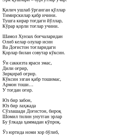
Қилич ушлаб ўрганган қўллар
Тимирскилар қабр ичини.
Тушга кирар тоғдаги йўллар,
Кўрар қорли тоғлар учини.
Шамол Хунзах боғчаларидан
Олиб келар олулар исин
Ва Доғистон тоғларидаги
Қорлар билан совутар кўксин.
Ўн саккизта яраси эмас,
Дили оғрир,
Зирқираб оғрир.
Кўксин эзган қабр тошимас,
Армон тоши…
У тоғдан оғир.
Юз бир забон,
Юз бир лаҳжада
Сўзлашади Доғистон, бироқ
Шомил тилин унутган эрлар
Бу ўлкада ҳаммадан кўпроқ.
Ўз юртида номи хор бўлиб,