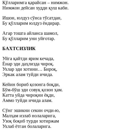
Қўлларимга қарайсан – нимжон.
Нимжон дейсан худди қуш каби.
Ишон, юлдуз сўнса тўсатдан,
Бу қўлларим юлдуз ёндирар.
Агар тошга айланса шамол,
Бу қўлларим уни уйғотар.
БАХТСИЗЛИК
Уйга қайтди ярим кечада,
Ёнар эди даҳлизда чироқ.
Ухлар эди хотини… Бироқ,
Эркак алам туйди ичида.
Кейин бориб қозонга боқди,
Бўм-бўш эди совуқ қозон ҳам.
Катта уйда чироқни ёқди,
Аммо туйди ичида алам.
Сўнг эшикни секин очди-ю,
Малҳам излаб нолаларига,
Узоқ боқиб турди хотиржам
Ухлаб ётган болаларига.