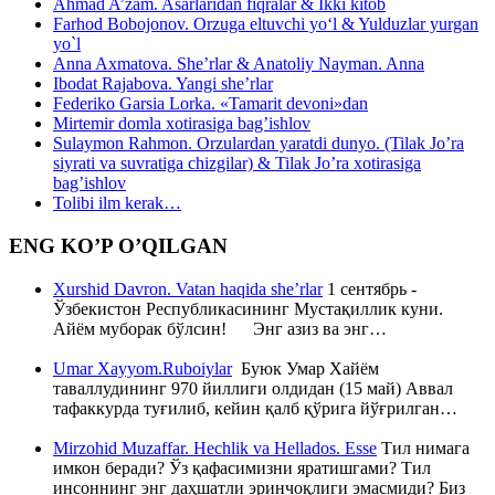
Ahmad A’zam. Asarlaridan fiqralar & Ikki kitob
Farhod Bobojonov. Orzuga eltuvchi yo‘l & Yulduzlar yurgan
yo`l
Anna Axmatova. She’rlar & Anatoliy Nayman. Anna
Ibodat Rajabova. Yangi she’rlar
Federiko Garsia Lorka. «Tamarit devoni»dan
Mirtemir domla xotirasiga bag’ishlov
Sulaymon Rahmon. Orzulardan yaratdi dunyo. (Tilak Jo’ra
siyrati va suvratiga chizgilar) & Tilak Jo’ra xotirasiga
bag’ishlov
Tolibi ilm kerak…
ENG KO’P O’QILGAN
Xurshid Davron. Vatan haqida she’rlar
1 сентябрь -
Ўзбекистон Республикасининг Мустақиллик куни.
Айём муборак бўлсин! Энг азиз ва энг…
Umar Xayyom.Ruboiylar
Буюк Умар Хайём
таваллудининг 970 йиллиги олдидан (15 май) Аввал
тафаккурда туғилиб, кейин қалб қўрига йўғрилган…
Mirzohid Muzaffar. Hechlik va Hellados. Esse
Тил нимага
имкон беради? Ўз қафасимизни яратишгами? Тил
инсоннинг энг даҳшатли эринчоқлиги эмасмиди? Биз