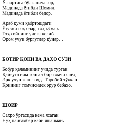
Ўз юртига бўлганича зор,
Мадинада ётибди Шомил,
Мадинада ётибди бедор.
Араб қуми қабртошдаги
Ёзувни гоҳ очар, гоҳ кўмар.
Гоҳо ойнинг учига келиб
Ором учун бургутлар қўнар…
БОТИР ҚОНИ ВА ДАҲО СЎЗИ
Бобур қаламининг учида турган,
Қайғуга ном топган бир томчи сиёҳ,
Эрк учун жанггоҳда Таробий тўккан
Қоннинг томчисидек эрур бебаҳо.
ШОИР
Саҳро ўртасида кема ясаган
Нуҳ пайғамбар каби яшайман.