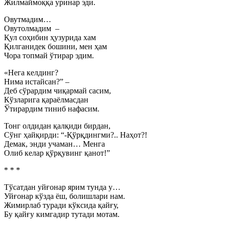
Жилмаймоққа уринар эди.
Овутмадим…
Овутолмадим –
Қул соҳибин ҳузурида хам
Қилганидек бошини, мен ҳам
Чора топмай ўтирар эдим.
«Нега келдинг?
Нима истайсан?” –
Деб сўрардим чиқармай сасим,
Кўзларига қараёлмасдан
Ўтирардим тиниб нафасим.
Тонг олдидан қалқиди бирдан,
Сўнг ҳайқирди: “-Қўрқдингми?.. Наҳот?!
Демак, энди учаман… Менга
Олиб келар қўрқувинг қанот!”
* * *
Тўсатдан уйғонар ярим тунда у…
Уйғонар кўзда ёш, болишлари нам.
Жимирлаб туради кўксида қайғу,
Бу қайғу кимгадир тутади мотам.