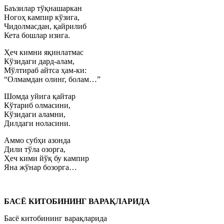
Баъзилар тўқнашаркан
Ногоҳ кампир кўзига,
Чидолмасдан, қайрилиб
Кета бошлар изига.
Ҳеч кимни яқинлатмас
Кўзидаги дард-алам,
Мўлтираб айтса ҳам-ки:
“Олмамдан олинг, болам…”
Шомда уйига қайтар
Кўтариб олмасини,
Кўзидаги аламни,
Дилдаги ноласини.
Аммо субҳи азонда
Дили тўла озорга,
Ҳеч кими йўқ бу кампир
Яна жўнар бозорга…
БАСЁ КИТОБИНИНГ ВАРАҚЛАРИДА
Басё китобининг варақларида