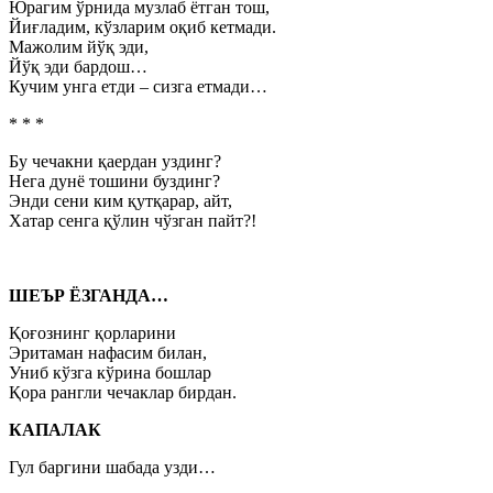
Юрагим ўрнида музлаб ётган тош,
Йиғладим, кўзларим оқиб кетмади.
Мажолим йўқ эди,
Йўқ эди бардош…
Кучим унга етди – сизга етмади…
* * *
Бу чечакни қаердан уздинг?
Нега дунё тошини буздинг?
Энди сени ким қутқарар, айт,
Хатар сенга қўлин чўзган пайт?!
ШЕЪР ЁЗГАНДА…
Қоғознинг қорларини
Эритаман нафасим билан,
Униб кўзга кўрина бошлар
Қора рангли чечаклар бирдан.
КАПАЛАК
Гул баргини шабада узди…