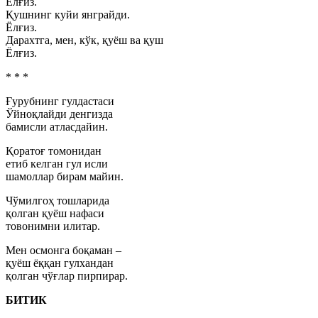
Ёлғиз.
Қушнинг куйи янграйди.
Ёлғиз.
Дарахтга, мен, кўк, қуёш ва қуш
Ёлғиз.
* * *
Ғурубнинг гулдастаси
Ўйноқлайди денгизда
бамисли атласдайин.
Қоратоғ томонидан
етиб келган гул исли
шамоллар бирам майин.
Чўмилгоҳ тошларида
қолган қуёш нафаси
товонимни илитар.
Мен осмонга боқаман –
қуёш ёққан гулхандан
қолган чўғлар пирпирар.
БИТИК