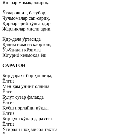
Янграр момақалдироқ.
Ўтлар яшил, беғубор,
Чучмомалар сап-сариқ.
Қорлар эриб тўлгандир
Жарликлар мисли ариқ.
Қир-дала ўртасида
Қадим номсиз қабртош,
Ўз-ўзидан кўзимга
Югуриб келмоқда ёш.
САРАТОН
Бир дарахт бор ҳовлида,
Ёлғиз.
Мен ҳам унинг олдида
Ёлғиз.
Булут сузар фалакда
Ёлғиз.
Қуёш порлайди кўкда.
Ёлғиз.
Бир қуш қўнар дарахтга.
Ёлғиз.
Ўтиради шоҳ мисол тахтга