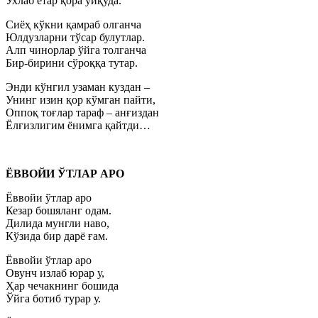
Ухлаб ётар қора уйқуда.
Сиёҳ кўкни қамраб олганча
Юлдузларни тўсар булутлар.
Алп чинорлар ўйга толганча
Бир-бирини сўроққа тутар.
Энди кўнгил узаман куздан –
Унинг изин қор кўмган пайти,
Оппоқ тоғлар тараф – анғиздан
Ёлғизлигим ёнимга қайтди…
ЁВВОЙИ ЎТЛАР АРО
Ёввойи ўтлар аро
Кезар бошяланг одам.
Дилида мунгли наво,
Кўзида бир дарё ғам.
Ёввойи ўтлар аро
Овунч излаб юрар у,
Ҳар чечакнинг бошида
Ўйга ботиб турар у.