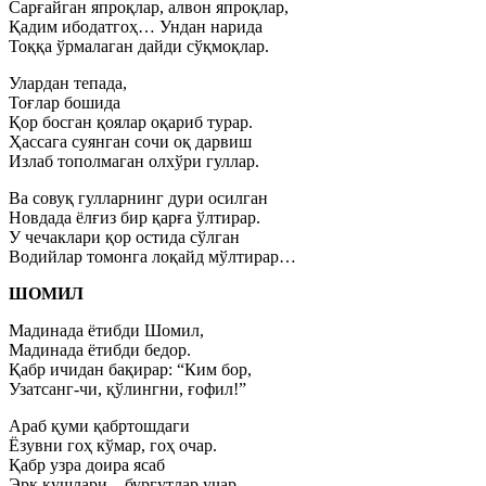
Сарғайган япроқлар, алвон япроқлар,
Қадим ибодатгоҳ… Ундан нарида
Тоққа ўрмалаган дайди сўқмоқлар.
Улардан тепада,
Тоғлар бошида
Қор босган қоялар оқариб турар.
Ҳассага суянган сочи оқ дарвиш
Излаб тополмаган олхўри гуллар.
Ва совуқ гулларнинг дури осилган
Новдада ёлғиз бир қарға ўлтирар.
У чечаклари қор остида сўлган
Водийлар томонга лоқайд мўлтирар…
ШОМИЛ
Мадинада ётибди Шомил,
Мадинада ётибди бедор.
Қабр ичидан бақирар: “Ким бор,
Узатсанг-чи, қўлингни, ғофил!”
Араб қуми қабртошдаги
Ёзувни гоҳ кўмар, гоҳ очар.
Қабр узра доира ясаб
Эрк қушлари – бургутлар учар.