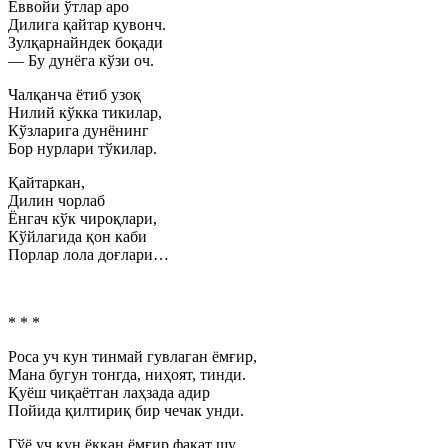
Ёввойи ўтлар аро
Дилига қайтар қувонч.
Зулқарнайндек боқади
— Бу дунёга кўзи оч.
Чалқанча ётиб узоқ
Нилий кўкка тикилар,
Кўзларига дунёнинг
Бор нурлари тўкилар.
Қайтаркан,
Дилин чорлаб
Ёнгач кўк чироқлари,
Кўйлагида қон каби
Порлар лола доғлари…
* * *
Роса уч кун тинмай гувлаган ёмғир,
Мана бугун тонгда, ниҳоят, тинди.
Қуёш чиқаётган лаҳзада адир
Пойида қилтириқ бир чечак унди.
Гўё уч кун ёққан ёмғир фақат шу