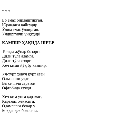
* * *
Ер эмас бирлаштирган,
Юракдаги қайғудир.
Ўлим эмас ўлдирган,
Ўлдиргувчи уйқудир!
КАМПИР ҲАҚИДА ШЕЪР
Тонгда жўнар бозорга
Дили тўла аламга,
Дили тўла озорга
Ҳеч кими йўқ бу кампир.
Уч-тўрт ҳовуч қурт еган
Олмасини уяди
Ва кечгача саратон
Офтобида куяди.
Ҳеч ким унга қарамас,
Қарамас олмасига,
Одамларга боқар у
Боққандек боласига.