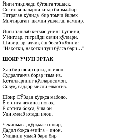
Йиғи тиқилади бўғзига тошдек,
Сокин хоналарни кезар бирма-бир
Титраган қўлида бир томчи ёшдек
Милтираган шамни ушлаган кампир.
Йиғи ташлаб кетмас унинг бўғзини,
У йиғлар, титрайди озғин қўллари.
Шивирлар, аччиқ ёш босиб кўзини:
“Наҳотки, наҳотки туш бўлса бари…”
ШОИР УЧУН ЭРТАК
Ҳар бир шоир ортидан илон
Судралганча борар изма-из,
Қотилларнинг қўлларисимон,
Совуқ, ғаддор мисли ёлмоғиз.
Шоир СЎЗдан қўрқса мабодо,
Ё ортига чекинса ногоҳ,
Ё ортига боқса, ўша он
Уни ямлаб ютади илон.
Чекинмаса, қўрқмаса шоир,
Дадил боқса ёғийга – инон,
Умидини узмай бари бир