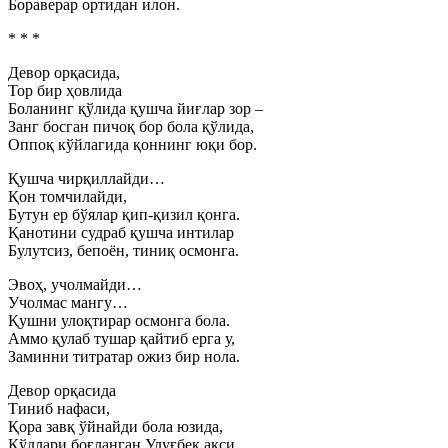
Бораверар ортидан илон.
* * *
Девор орқасида,
Тор бир ҳовлида
Боланинг қўлида қушча йиғлар зор –
Занг босган пичоқ бор бола қўлида,
Оппоқ кўйлагида қоннинг юқи бор.
Қушча чирқиллайди…
Қон томчилайди,
Бутун ер бўялар қип-қизил қонга.
Қанотини судраб қушча интилар
Булутсиз, бепоён, тиниқ осмонга.
Эвоҳ, учолмайди…
Учолмас мангу…
Қушни улоқтирар осмонга бола.
Аммо қулаб тушар қайтиб ерга у,
Заминни титратар ожиз бир нола.
Девор орқасида
Тиниб нафаси,
Қора завқ ўйнайди бола юзида,
Қўллари боғланган Улуғбек акси