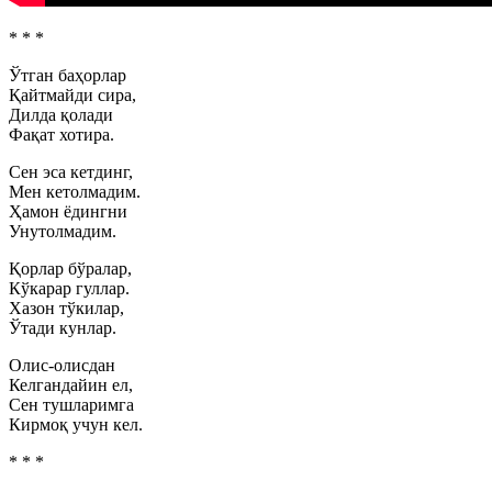
* * *
Ўтган баҳорлар
Қайтмайди сира,
Дилда қолади
Фақат хотира.
Сен эса кетдинг,
Мен кетолмадим.
Ҳамон ёдингни
Унутолмадим.
Қорлар бўралар,
Кўкарар гуллар.
Хазон тўкилар,
Ўтади кунлар.
Олис-олисдан
Келгандайин ел,
Сен тушларимга
Кирмоқ учун кел.
* * *