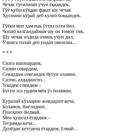
Чечак туғилиши учун ёққандек,
Гўё қуёш кўкдан фақат шу чечак
Ҳуснини кўрай деб кулиб боққандек.
Гўёки мен ҳам нақ ўттиз олти йил
Чопиб келгандайман шу он томон тик,
Шу чечак олдида очмоқ учун дил,
Ўзимга тилай деб ундан омонлик…
* * *
Сизга ишонардим,
Сизни севардим,
Севардим севгандек бутун оламни.
Сизчи, алдадингиз…
Тошдек совидим –
Бугун эса урдим мен ўз боламни.
Қуралай кўзларни жовдиратганча,
Боламов, йиғладинг,
Гуноҳинг билмай.
Мен ҳушсиз ётардим –
Теграмда кеча…
Дунёдан кетганча ётардим, ўлмай…