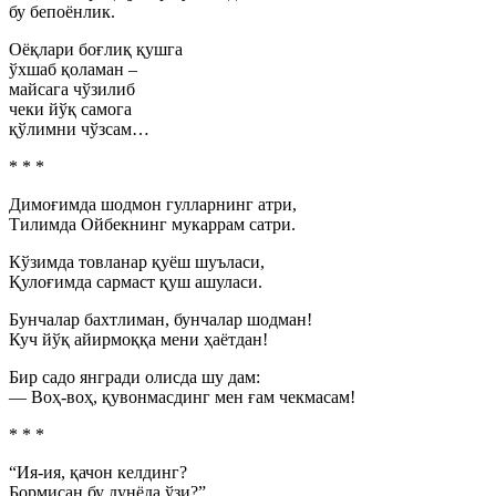
бу бепоёнлик.
Оёқлари боғлиқ қушга
ўхшаб қоламан –
майсага чўзилиб
чеки йўқ самога
қўлимни чўзсам…
* * *
Димоғимда шодмон гулларнинг атри,
Тилимда Ойбекнинг мукаррам сатри.
Кўзимда товланар қуёш шуъласи,
Қулоғимда сармаст қуш ашуласи.
Бунчалар бахтлиман, бунчалар шодман!
Куч йўқ айирмоққа мени ҳаётдан!
Бир садо янгради олисда шу дам:
— Воҳ-воҳ, қувонмасдинг мен ғам чекмасам!
* * *
“Ия-ия, қачон келдинг?
Бормисан бу дунёда ўзи?”