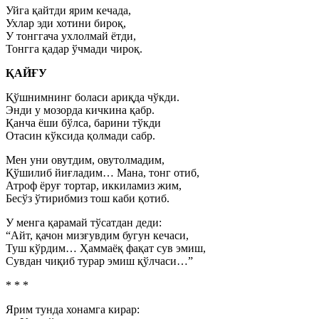
Уйга қайтди ярим кечада,
Ухлар эди хотини бироқ,
У тонггача ухлолмай ётди,
Тонгга қадар ўчмади чироқ.
ҚАЙҒУ
Қўшнимнинг боласи ариқда чўкди.
Энди у мозорда кичкина қабр.
Қанча ёши бўлса, барини тўкди
Отасин кўксида қолмади сабр.
Мен уни овутдим, овутолмадим,
Қўшилиб йиғладим… Мана, тонг отиб,
Атроф ёруғ тортар, иккиламиз жим,
Бесўз ўтирибмиз тош каби қотиб.
У менга қарамай тўсатдан деди:
“Айт, қачон мизғувдим бугун кечаси,
Туш кўрдим… Ҳаммаёқ фақат сув эмиш,
Сувдан чиқиб турар эмиш қўлчаси…”
* * *
Ярим тунда хонамга кирар: