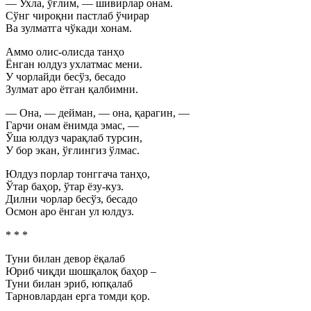
— Ухла, ўғлим, — шивирлар онам.
Сўнг чироқни пастлаб ўчирар
Ва зулматга чўкади хонам.
Аммо олис-олисда танҳо
Ёнган юлдуз ухлатмас мени.
У чорлайди бесўз, бесадо
Зулмат аро ётган қалбимни.
— Она, — дейман, — она, қарагин, —
Гарчи онам ёнимда эмас, —
Ўша юлдуз чарақлаб турсин,
У бор экан, ўғлингиз ўлмас.
Юлдуз порлар тонггача танҳо,
Ўтар баҳор, ўтар ёзу-куз.
Дилни чорлар бесўз, бесадо
Осмон аро ёнган ул юлдуз.
* * *
Туни билан девор ёқалаб
Юриб чиқди шошқалоқ баҳор –
Туни билан эриб, юпқалаб
Тарновлардан ерга томди қор.