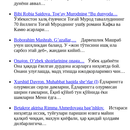
дунёни аввал…
Bibi Robia Saidova. Tog‘ay Murodning “Bu dunyoda…
Ўзбекистон халқ ёзувчиси Тоғай Мурод таваллудининг
70 йиллиги Тоғай Муроднинг ушбу романи Кафка ва
Камю асарлари…
Boborahim Mashrab. G’azallar,…
Дарвешлик Машраб
учун шоҳликдан баланд. У «жон тўтисини ишқ ила
сарбоз этай деб», жандани кийиб…
Onajon. O’zbek shoirlarining onaga…
Ўзбек адабиёти
Она ҳақида ёзилган дурдона асарларга ниҳоятда бой.
Онани улуғлашда, мадҳ этишда ижодкорларимиз чин…
Xurshid Davron. Muhabbat haqida she’rlar (I)
Ёдларингга
олурмисан сирли дамларни, Ёдларингга олурмисан
ширин ғамларни, Ёқиб қўйиб тун қўйнида ёки
шамларни Мени ёдга…
Betakror aktrisa Rimma Ahmedovaga bag’ishlov.
Истараси
ниҳоятда иссиқ, туйғулари паришон юзига майин
қалқиб чиққан, маҳзун қиёфали, ҳар қандай ҳолдаям
дилбарлигича…