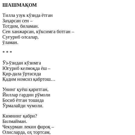
ШАШМАҚОМ
Тилла узук кўзида ётган
Заҳарсан сен –
Тотдим, биламан.
Сен ханжарсан, кўксимга ботган –
Суғуриб олсалар,
ўламан.
* * *
Ўз-ўзидан кўзимга
Югуриб келмоқда ёш –
Қир-дала ўртасида
Қадим номсиз қабртош…
Унинг қуёш қаритган,
Йиллар гардин рўмоли
Босиб ётган тошида
Ўрмалайди чумоли.
Кимнинг қабри?
Билмайман.
Чекурман лекин фироқ –
Олисларда, оҳ тортсам,