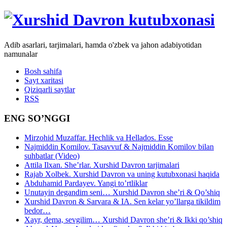
Adib asarlari, tarjimalari, hamda o'zbek va jahon adabiyotidan
namunalar
Bosh sahifa
Sayt xaritasi
Qiziqarli saytlar
RSS
ENG SO’NGGI
Mirzohid Muzaffar. Hechlik va Hellados. Esse
Najmiddin Komilov. Tasavvuf & Najmiddin Komilov bilan
suhbatlar (Video)
Attila Ilxan. She’rlar. Xurshid Davron tarjimalari
Rajab Xolbek. Xurshid Davron va uning kutubxonasi haqida
Abduhamid Pardayev. Yangi to’rtliklar
Unutayin degandim seni… Xurshid Davron she’ri & Qo’shiq
Xurshid Davron & Sarvara & IA. Sen kelar yo’llarga tikildim
bedor…
Xayr, dema, sevgilim… Xurshid Davron she’ri & Ikki qo’shiq