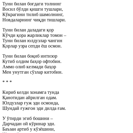
Туни билан боғдаги толнинг
Восил бўлди қишги тушлари,
Кўкрагини тилиб шамолнинг,
Новдаларнинг чиқди тишлари.
Туни билан даладаги қор
Кўчди қора жарликлар томон –
Туни билан юлдузлар чангин
Қорлар узра сепди ёш осмон.
Туни билан боқиб интизор
Кутиб олдим баҳор офтобин.
Аммо олиб келмади баҳор
Мен унутган сўзлар китобин.
* * *
Кириб келди хонамга тунда
Қанотидан айрилган одам.
Юлдузлар ғуж эди осмонда,
Шундай ғужғон эди дилда ғам.
У ўтирди эгиб бошини –
Дарчадан ой кўринар эди.
Баъзан артиб у кўзёшини,