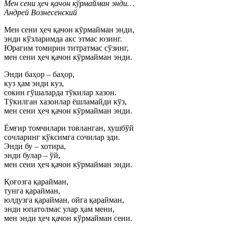
Мен сени ҳеч қачон кўрмайман энди…
Андрей Вознесенский
Мен сени ҳеч қачон кўрмайман энди,
энди кўзларимда акс этмас юзинг.
Юрагим томирин титратмас сўзинг,
мен сени ҳеч қачон кўрмайман энди.
Энди баҳор – баҳор,
куз ҳам энди куз,
сокин гўшаларда тўкилар хазон.
Тўкилган хазонлар ёшламайди кўз,
мен сени ҳеч қачон кўрмайман энди.
Ёмғир томчилари товланган, хушбўй
сочларинг кўксимга сочилар эди.
Энди бу – хотира,
энди булар – ўй,
мен сени ҳеч қачон кўрмайман энди.
Қоғозга қарайман,
тунга қарайман,
юлдузга қарайман, ойга қарайман,
энди юпатолмас улар ҳам мени,
мен энди ҳеч қачон кўрмайман сени.