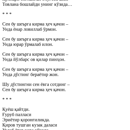
Товлана бошлайди унинг кўзида…
* * *
Сен бу шеърга кирма ҳеч қачон –
Унда ёнар ловиллаб ўрмон.
Сен бу шеърга кирма ҳеч қачон –
Унда юрар ўрмалаб илон.
Сен бу шеърга кирма ҳеч қачон –
Унда йўлбарс ов қилар пинҳон.
Сен бу шеърга кирма ҳеч қачон –
Унда дўстинг бераётир жон.
Шу дўстингни сен ёвга сотдинг –
Сен бу шеърга кирма ҳеч қачон.
* * *
Қуёш қайтди.
Ғуруб палласи
Эриётир қоронғиликда.
Қиров тушган кузак даласи