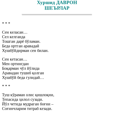
Хуршид ДАВРОН
ШЕЪРЛАР
* * *
Сен келасан…
Сел келганда
Тошган дарё бўламан.
Беда ортган аравадай
Хушбўйдирман сен билан.
Сен кетасан…
Мен ортингдан
Боқарман чўл йўлида
Аравадан тушиб қолган
Хушбўй беда гулидай…
* * *
Туш кўраман олис қишлоқни,
Тепасида ҳилол сузади.
Йўл четида мудраган боғни –
Соғинчларим титраб кезади.