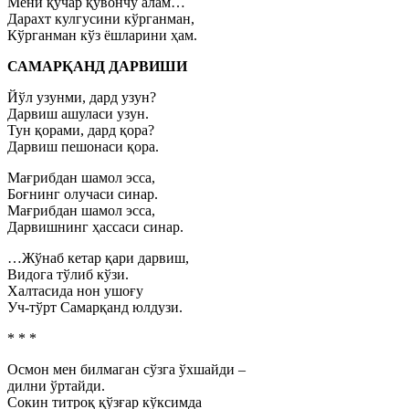
Мени қучар қувончу алам…
Дарахт кулгусини кўрганман,
Кўрганман кўз ёшларини ҳам.
САМАРҚАНД ДАРВИШИ
Йўл узунми, дард узун?
Дарвиш ашуласи узун.
Тун қорами, дард қора?
Дарвиш пешонаси қора.
Мағрибдан шамол эсса,
Боғнинг олучаси синар.
Мағрибдан шамол эсса,
Дарвишнинг ҳассаси синар.
…Жўнаб кетар қари дарвиш,
Видога тўлиб кўзи.
Халтасида нон ушоғу
Уч-тўрт Самарқанд юлдузи.
* * *
Осмон мен билмаган сўзга ўхшайди –
дилни ўртайди.
Сокин титроқ қўзғар кўксимда