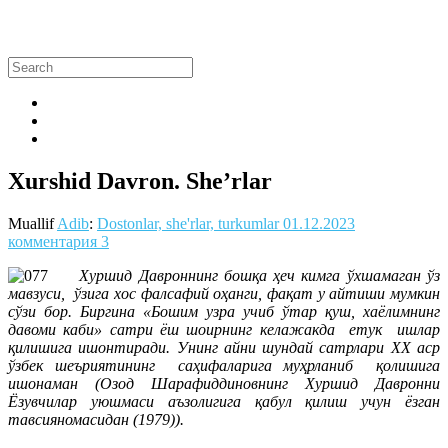
Xurshid Davron. She’rlar
Muallif
Adib
:
Dostonlar, she'rlar, turkumlar
01.12.2023
комментария 3
Хуршид Давроннинг бошқа ҳеч кимга ўхшамаган ўз
мавзуси, ўзига хос фалсафий оҳанги, фақат у айтиши мумкин
сўзи бор. Биргина «Бошим узра учиб ўтар қуш, хаёлимнинг
давоми каби» сатри ёш шоирнинг келажакда етук ишлар
қилишига ишонтиради. Унинг айни шундай сатрлари ХХ аср
ўзбек шеъриятининг саҳифаларига муҳрланиб қолишига
ишонаман (Озод Шарафиддиновнинг Хуршид Давронни
Ёзувчилар уюшмаси аъзолигига қабул қилиш учун ёзган
тавсияномасидан (1979)).