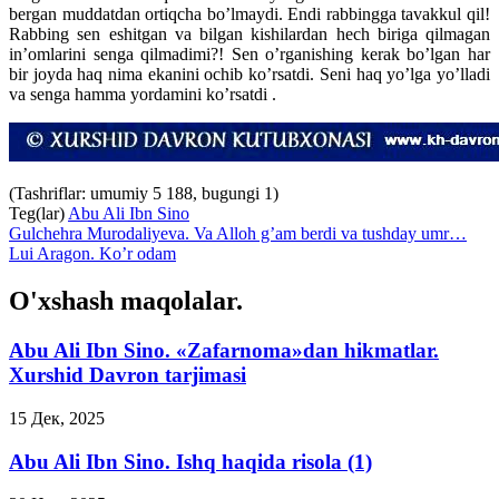
bergan muddatdan ortiqcha bo’lmaydi. Endi rabbingga tavakkul qil!
Rabbing sen eshitgan va bilgan kishilardan hech biriga qilmagan
in’omlarini senga qilmadimi?! Sen o’rganishing kerak bo’lgan har
bir joyda haq nima ekanini ochib ko’rsatdi. Seni haq yo’lga yo’lladi
va senga hamma yordamini ko’rsatdi .
(Tashriflar: umumiy 5 188, bugungi 1)
Teg(lar)
Abu Ali Ibn Sino
Gulchehra Murodaliyeva. Va Alloh g’am berdi va tushday umr…
Lui Aragon. Ko’r odam
O'xshash maqolalar.
Abu Ali Ibn Sino. «Zafarnoma»dan hikmatlar.
Xurshid Davron tarjimasi
15 Дек, 2025
Abu Ali Ibn Sino. Ishq haqida risola (1)