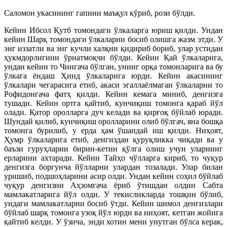
Саломон укасининг гапини маъқул кўриб, рози бўлди.
Кейин Ибсол Қутб томондаги ўлкаларга юриш қилди. Ундан
кейин Шарқ томондаги ўлкаларни босиб олишга жазм этди. У
энг иззатли ва энг кучли халқни қидириб бориб, улар устидан
ҳукмдорлигини ўрнатмоқчи бўлди. Кейин Қай ўлкаларига,
ундан кейин то Чингача бўлган, унинг орқа томонларига ва бу
ўлкага ёндаш Ҳинд ўлкаларига юрди. Кейин акасининг
ўлкалари чегарасига етиб, акаси эгаллаёлмаган ўлкаларни то
Рофидонгача фатҳ қилди. Кейин кемага миниб, денгизга
тушади. Кейин ортга қайтиб, кунчиқиш томонга қараб йўл
олади. Қатор оролларга дуч келади ва қирғоқ бўйлаб юради.
Шундай қилиб, кунчиқиш оролларини олиб бўлгач, яна бошқа
томонга бурилиб, у ерда ҳам ўшандай иш қилди. Ниҳоят,
Ҳумр ўлкаларига етиб, денгиздан қуруқликка чиқади ва у
баъзи гуруҳларни бирин-кетин қўлга олиш учун уларнинг
ерларини ахтаради. Кейин Тайҳо чўлларга кириб, то чуқур
денгизга боргунча йўлларни улардан тозалади. Улар билан
уришиб, подшоҳларини асир олди. Ундан кейин соҳил бўйлаб
чуқур денгизни Аҳзомгача ёриб ўтишдан олдин Сабта
мамлакатларига йўл олди. У текисликларда тошқин бўлиб,
ундаги мамлакатларни босиб ўтди. Кейин шимол денгизлари
бўйлаб шарқ томонга узоқ йўл юрди ва ниҳоят, кетган жойига
қайтиб келди. У ўзича, энди хотин мени унутган бўлса керак,