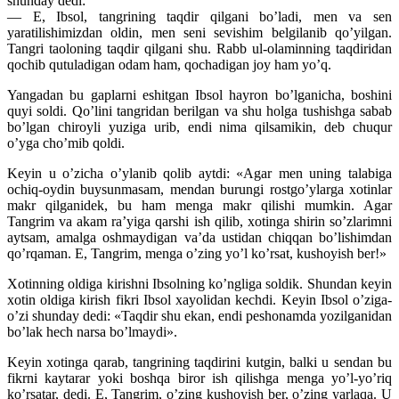
shunday dedi:
— E, Ibsol, tangrining taqdir qilgani bo’ladi, men va sen
yaratilishimizdan oldin, men seni sevishim belgilanib qo’yilgan.
Tangri taoloning taqdir qilgani shu. Rabb ul-olaminning taqdiridan
qochib qutuladigan odam ham, qochadigan joy ham yo’q.
Yangadan bu gaplarni eshitgan Ibsol hayron bo’lganicha, boshini
quyi soldi. Qo’lini tangridan berilgan va shu holga tushishga sabab
bo’lgan chiroyli yuziga urib, endi nima qilsamikin, deb chuqur
o’yga cho’mib qoldi.
Keyin u o’zicha o’ylanib qolib aytdi: «Agar men uning talabiga
ochiq-oydin buysunmasam, mendan burungi rostgo’ylarga xotinlar
makr qilganidek, bu ham menga makr qilishi mumkin. Agar
Tangrim va akam ra’yiga qarshi ish qilib, xotinga shirin so’zlarimni
aytsam, amalga oshmaydigan va’da ustidan chiqqan bo’lishimdan
qo’rqaman. E, Tangrim, menga o’zing yo’l ko’rsat, kushoyish ber!»
Xotinning oldiga kirishni Ibsolning ko’ngliga soldik. Shundan keyin
xotin oldiga kirish fikri Ibsol xayolidan kechdi. Keyin Ibsol o’ziga-
o’zi shunday dedi: «Taqdir shu ekan, endi peshonamda yozilganidan
bo’lak hech narsa bo’lmaydi».
Keyin xotinga qarab, tangrining taqdirini kutgin, balki u sendan bu
fikrni kaytarar yoki boshqa biror ish qilishga menga yo’l-yo’riq
ko’rsatar, dedi. E, Tangrim, o’zing kushoyish ber, o’zing yarlaqa. U