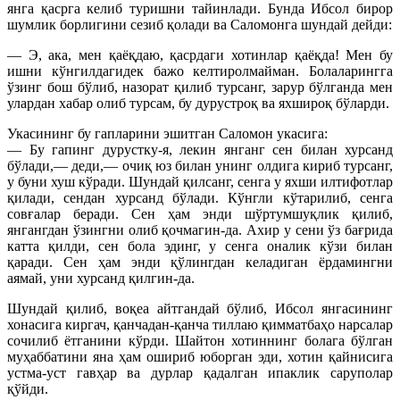
янга қасрга келиб туришни тайинлади. Бунда Ибсол бирор
шумлик борлигини сезиб қолади ва Саломонга шундай дейди:
— Э, ака, мен қаёқдаю, қасрдаги хотинлар қаёқда! Мен бу
ишни кўнгилдагидек бажо келтиролмайман. Болаларингга
ўзинг бош бўлиб, назорат қилиб турсанг, зарур бўлганда мен
улардан хабар олиб турсам, бу дурустроқ ва яхшироқ бўларди.
Укасининг бу гапларини эшитган Саломон укасига:
— Бу гапинг дурустку-я, лекин янганг сен билан хурсанд
бўлади,— деди,— очиқ юз билан унинг олдига кириб турсанг,
у буни хуш кўради. Шундай қилсанг, сенга у яхши илтифотлар
қилади, сендан хурсанд бўлади. Кўнгли кўтарилиб, сенга
совғалар беради. Сен ҳам энди шўртумшуқлик қилиб,
янгангдан ўзингни олиб қочмагин-да. Ахир у сени ўз бағрида
катта қилди, сен бола эдинг, у сенга оналик кўзи билан
қаради. Сен ҳам энди қўлингдан келадиган ёрдамингни
аямай, уни хурсанд қилгин-да.
Шундай қилиб, воқеа айтгандай бўлиб, Ибсол янгасининг
хонасига киргач, қанчадан-қанча тиллаю қимматбаҳо нарсалар
сочилиб ётганини кўрди. Шайтон хотиннинг болага бўлган
муҳаббатини яна ҳам ошириб юборган эди, хотин қайнисига
устма-уст гавҳар ва дурлар қадалган ипаклик саруполар
қўйди.