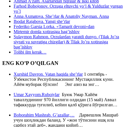
Ahmad A’zam. Asarlaridan fiqralar & Ikki kitob
Farhod Bobojonov. Orzuga eltuvchi yo‘l & Yulduzlar yurgan
yo`l
Anna Axmatova. She’rlar & Anatoliy Nayman. Anna
Ibodat Rajabova. Yangi she’rlar
Federiko Garsia Lorka. «Tamarit devoni»dan
Mirtemir domla xotirasiga bag’ishlov
Sulaymon Rahmon. Orzulardan yaratdi dunyo. (Tilak Jo’ra
siyrati va suvratiga chizgilar) & Tilak Jo’ra xotirasiga
bag’ishlov
Tolibi ilm kerak…
ENG KO’P O’QILGAN
Xurshid Davron. Vatan haqida she’rlar
1 сентябрь -
Ўзбекистон Республикасининг Мустақиллик куни.
Айём муборак бўлсин! Энг азиз ва энг…
Umar Xayyom.Ruboiylar
Буюк Умар Хайём
таваллудининг 970 йиллиги олдидан (15 май) Аввал
тафаккурда туғилиб, кейин қалб қўрига йўғрилган…
Boborahim Mashrab. G’azallar,…
Дарвешлик Машраб
учун шоҳликдан баланд. У «жон тўтисини ишқ ила
сарбоз этай деб», жандани кийиб…