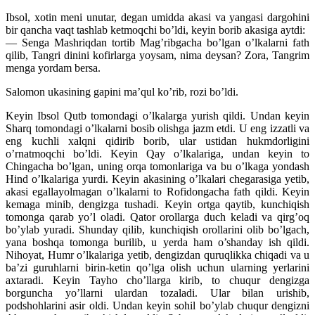
Ibsol, xotin meni unutar, degan umidda akasi va yangasi dargohini
bir qancha vaqt tashlab ketmoqchi bo’ldi, keyin borib akasiga aytdi:
— Senga Mashriqdan tortib Mag’ribgacha bo’lgan o’lkalarni fath
qilib, Tangri dinini kofirlarga yoysam, nima deysan? Zora, Tangrim
menga yordam bersa.
Salomon ukasining gapini ma’qul ko’rib, rozi bo’ldi.
Keyin Ibsol Qutb tomondagi o’lkalarga yurish qildi. Undan keyin
Sharq tomondagi o’lkalarni bosib olishga jazm etdi. U eng izzatli va
eng kuchli xalqni qidirib borib, ular ustidan hukmdorligini
o’rnatmoqchi bo’ldi. Keyin Qay o’lkalariga, undan keyin to
Chingacha bo’lgan, uning orqa tomonlariga va bu o’lkaga yondash
Hind o’lkalariga yurdi. Keyin akasining o’lkalari chegarasiga yetib,
akasi egallayolmagan o’lkalarni to Rofidongacha fath qildi. Keyin
kemaga minib, dengizga tushadi. Keyin ortga qaytib, kunchiqish
tomonga qarab yo’l oladi. Qator orollarga duch keladi va qirg’oq
bo’ylab yuradi. Shunday qilib, kunchiqish orollarini olib bo’lgach,
yana boshqa tomonga burilib, u yerda ham o’shanday ish qildi.
Nihoyat, Humr o’lkalariga yetib, dengizdan quruqlikka chiqadi va u
ba’zi guruhlarni birin-ketin qo’lga olish uchun ularning yerlarini
axtaradi. Keyin Tayho cho’llarga kirib, to chuqur dengizga
borguncha yo’llarni ulardan tozaladi. Ular bilan urishib,
podshohlarini asir oldi. Undan keyin sohil bo’ylab chuqur dengizni