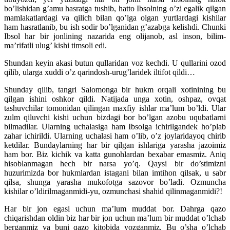
bo’lishidan g’amu hasratga tushib, hatto Ibsolning o’zi egalik qilgan
mamlakatlardagi va qilich bilan qo’lga olgan yurtlardagi kishilar
ham hasratlanib, bu ish sodir bo’lganidan g’azabga kelishdi. Chunki
Ibsol har bir jonlining nazarida eng olijanob, asl inson, bilim-
ma’rifatli ulug’ kishi timsoli edi.
Shundan keyin akasi butun qullaridan voz kechdi. U qullarini ozod
qilib, ularga xuddi o’z qarindosh-urug’laridek iltifot qildi…
Shunday qilib, tangri Salomonga bir hukm orqali xotinining bu
qilgan ishini oshkor qildi. Natijada unga xotin, oshpaz, ovqat
tashuvchilar tomonidan qilingan maxfiy ishlar ma’lum bo’ldi. Ular
zulm qiluvchi kishi uchun bizdagi bor bo’lgan azobu uqubatlarni
bilmadilar. Ularning uchalasiga ham Ibsolga ichirilgandek ho’plab
zahar ichirildi. Ularning uchalasi ham o’lib, o’z joylaridayoq chirib
ketdilar. Bundaylarning har bir qilgan ishlariga yarasha jazoimiz
ham bor. Biz kichik va katta gunohlardan bexabar emasmiz. Aniq
hisoblanmagan hech bir narsa yo’q. Qaysi bir do’stimizni
huzurimizda bor hukmlardan istagani bilan imtihon qilsak, u sabr
qilsa, shunga yarasha mukofotga sazovor bo’ladi. Ozmuncha
kishilar o’ldirilmaganmidi-yu, ozmunchasi shahid qilinmaganmidi?!
Har bir jon egasi uchun ma’lum muddat bor. Dahrga qazo
chiqarishdan oldin biz har bir jon uchun ma’lum bir muddat o’lchab
berganmiz va buni qazo kitobida yozganmiz. Bu o’sha o’lchab