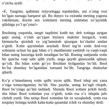
o’zicha aytdi:
«E, Tangrim, qalbimni ixtiyoringga topshirdim, uni o’zing rozi
bo’lgan narsaga barqaror qil. Bu dunyo va oxiratda mening yagona
vakilimsan, iloyim sen xotinlarni mening ustimdan xo’jayinlik
qilishiga yo’l qo’yma!»
Ibsolning yuqorida, tangri taqdirini kutib tur, deb xotinga aytgan
gapi uning o’ylab qo’ygan hiylayu makrini buzgach, xotin
birmuncha qizishdi va yig’lamsirab qizargan ko’zlarini undan
o’girdi. Xotin qaynisidan arazladi. Ibsol tag’in xotin dod-voy
solmasin uchun bu gap bilan o’z muddaosini yashirdi va vaqti-vaqti
bilan uning huzuriga kirib turadigan bo’ldi. Buning natijasida xotin
bir qancha vaqt sabr qilib yurib, unga qaytib ginaxonlik qilmay
qo’ydi. Bu bilan xotin go’yo Ibsoldan tiyilganday bo’ldi. Ibsol
bo’lsa shunday bo’lganidan xursand bo’lib, Tangriga shukurlar
qilardi.
Ko’p o’tmasdanoq xotin qalbi isyon qilib, Ibsol ishqi uni yana
o’ziga tortayotganday bo’ldi. Shu paytda, uning ko’ngli chopib,
Ibsol bo’yniga qo’lini tashladi. Shunda Ibsol xotinni jerkib berdi;
shu bilan Ibsol xotindan yuz o’girdi, xotin esa o’z ishqida jafo
chekib yurdi. Shu tariqa Ibsol xotindan bir oz uzoqlashdi, xotin esa
noqulay holatga tushib katta-katta qasamlar ichdi va shunday dedi: