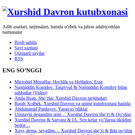
Adib asarlari, tarjimalari, hamda o'zbek va jahon adabiyotidan
namunalar
Bosh sahifa
Sayt xaritasi
Qiziqarli saytlar
RSS
ENG SO’NGGI
Mirzohid Muzaffar. Hechlik va Hellados. Esse
Najmiddin Komilov. Tasavvuf & Najmiddin Komilov bilan
suhbatlar (Video)
Attila Ilxan. She’rlar. Xurshid Davron tarjimalari
Rajab Xolbek. Xurshid Davron va uning kutubxonasi haqida
Abduhamid Pardayev. Yangi to’rtliklar
Unutayin degandim seni… Xurshid Davron she’ri & Qo’shiq
Xurshid Davron & Sarvara & IA. Sen kelar yo’llarga tikildim
bedor…
Xayr, dema, sevgilim… Xurshid Davron she’ri & Ikki qo’shiq