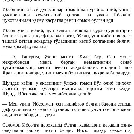
Ибсолнинг акаси душманлар томонидан ўраб олиниб, унинг
ҳукмронлнги кучсизланиб қолган ва укаси Ибсолни
йўқотганидан қайғу-ҳасратда ранги сомон бўлган эди.
Ибсол ўзига келиб, дуч келган кишидан сўраб-суриштириб
бошига тушган кулфатлардан огоҳ бўлди, уни қийин аҳволга
ташлаб кетган аскарлар тўдасининг кетиб қолганини билгач,
жуда ҳам афсусланди.
— Э, Тангрим, ўзинг менга кўмак бер. Сен менга
меҳрибонсан, менга берган неъматингни санаб
тугатолмайман; менга чексиз меҳрибонлик қилдинг!—деб
Яратганга нолиди, унинг меҳрибонлигига шукрона билдирди.
Шундан кейин у акасининг ўлкаси томон йўл олиб, ниҳоят,
акасига душман қўллари етаёзганда юртига етиб келди.
Шунда Ибсол акасига меҳрибонлик қилиб:
— Мен уканг Ибсолман, сен гирифтор бўлган балони сендан
даф қилишим ва балога тўғаноқ бўлишим учун тангрим мени
олдингга юборди,— деди.
Саломон Ибсолга пароканда бўлган қавмларни керакли озиқ-
овқатлари билан йиғиб берди. Ибсол шаҳар чеккасига,