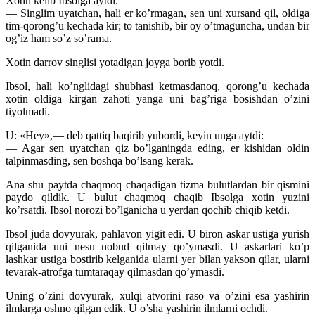
Xotin kelib Ibsolga aytdi:
— Singlim uyatchan, hali er ko’rmagan, sen uni xursand qil, oldiga
tim-qorong’u kechada kir; to tanishib, bir oy o’tmaguncha, undan bir
og’iz ham so’z so’rama.
Xotin darrov singlisi yotadigan joyga borib yotdi.
Ibsol, hali ko’nglidagi shubhasi ketmasdanoq, qorong’u kechada
xotin oldiga kirgan zahoti yanga uni bag’riga bosishdan o’zini
tiyolmadi.
U: «Hey»,— deb qattiq baqirib yubordi, keyin unga aytdi:
— Agar sen uyatchan qiz bo’lganingda eding, er kishidan oldin
talpinmasding, sen boshqa bo’lsang kerak.
Ana shu paytda chaqmoq chaqadigan tizma bulutlardan bir qismini
paydo qildik. U bulut chaqmoq chaqib Ibsolga xotin yuzini
ko’rsatdi. Ibsol norozi bo’lganicha u yerdan qochib chiqib ketdi.
Ibsol juda dovyurak, pahlavon yigit edi. U biron askar ustiga yurish
qilganida uni nesu nobud qilmay qo’ymasdi. U askarlari ko’p
lashkar ustiga bostirib kelganida ularni yer bilan yakson qilar, ularni
tevarak-atrofga tumtaraqay qilmasdan qo’ymasdi.
Uning o’zini dovyurak, xulqi atvorini raso va o’zini esa yashirin
ilmlarga oshno qilgan edik. U o’sha yashirin ilmlarni ochdi.