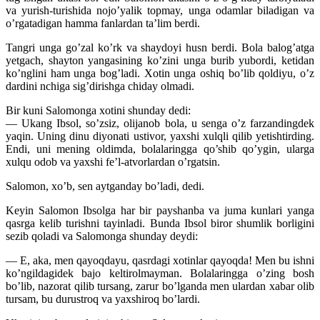
va yurish-turishida nojo’yalik topmay, unga odamlar biladigan va
o’rgatadigan hamma fanlardan ta’lim berdi.
Tangri unga go’zal ko’rk va shaydoyi husn berdi. Bola balog’atga
yetgach, shayton yangasining ko’zini unga burib yubordi, ketidan
ko’nglini ham unga bog’ladi. Xotin unga oshiq bo’lib qoldiyu, o’z
dardini nchiga sig’dirishga chiday olmadi.
Bir kuni Salomonga xotini shunday dedi:
— Ukang Ibsol, so’zsiz, olijanob bola, u senga o’z farzandingdek
yaqin. Uning dinu diyonati ustivor, yaxshi xulqli qilib yetishtirding.
Endi, uni mening oldimda, bolalaringga qo’shib qo’ygin, ularga
xulqu odob va yaxshi fe’l-atvorlardan o’rgatsin.
Salomon, xo’b, sen aytganday bo’ladi, dedi.
Keyin Salomon Ibsolga har bir payshanba va juma kunlari yanga
qasrga kelib turishni tayinladi. Bunda Ibsol biror shumlik borligini
sezib qoladi va Salomonga shunday deydi:
— E, aka, men qayoqdayu, qasrdagi xotinlar qayoqda! Men bu ishni
ko’ngildagidek bajo keltirolmayman. Bolalaringga o’zing bosh
bo’lib, nazorat qilib tursang, zarur bo’lganda men ulardan xabar olib
tursam, bu durustroq va yaxshiroq bo’lardi.