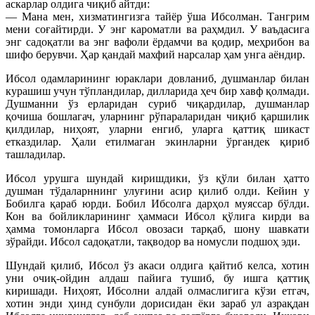
аскарлар олдига чиқиб айтди:
— Мана мен, хизматингизга тайёр ўша Ибсолман. Тангрим
мени соғайтирди. У энг кароматли ва раҳмдил. У ваъдасига
энг садоқатли ва энг вафоли ёрдамчи ва қодир, меҳрибон ва
шифо берувчи. Ҳар қандай махфий нарсалар ҳам унга аёндир.
Ибсол одамларининг юраклари довланиб, душманлар билан
курашиш учун тўпландилар, дилларида ҳеч бир хавф қолмади.
Душманни ўз ерларидан суриб чиқардилар, душманлар
қочиша бошлагач, уларнинг рўпараларидан чиқиб қаршилик
қилдилар, ниҳоят, уларни енгиб, уларга қаттиқ шикаст
етказдилар. Ҳали етилмаган экинларни ўргандек қириб
ташладилар.
Ибсол урушга шундай киришдики, ўз қўли билан ҳатто
душман тўдаларннинг улуғини асир қилиб олди. Кейин у
Бобилга қараб юрди. Бобил Ибсолга дарҳол муяссар бўлди.
Кон ва бойликларининг ҳаммаси Ибсол қўлига кирди ва
ҳамма томонларга Ибсол овозаси тарқаб, шону шавкати
зўрайди. Ибсол садоқатли, тақводор ва номусли подшоҳ эди.
Шундай қилиб, Ибсол ўз акаси олдига қайтиб келса, хотин
уни очиқ-ойдин алдаш пайига тушиб, бу ишга қаттиқ
киришади. Ниҳоят, Ибсолни алдай олмаслигига кўзи етгач,
хотин энди ҳинд сунбули дорисидан ёки зараб ул азрақдан