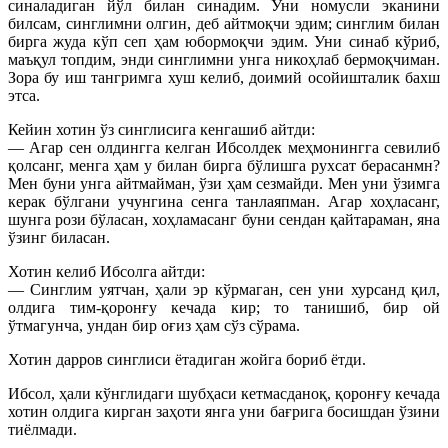
синаладиган йўл билан синадим. Уни номусли эканини
билсам, синглимни олгин, деб айтмоқчи эдим; синглим билан
бирга жуда кўп сеп ҳам юбормоқчи эдим. Уни синаб кўриб,
маъқул топдим, энди синглимни унга никоҳлаб бермоқчиман.
Зора бу иш тангримга хуш келиб, доимий осойишталик бахш
этса.
Кейин хотин ўз синглисига кенгашиб айтди:
— Агар сен олдингга келган Ибсолдек меҳмонингга севилиб
қолсанг, менга ҳам у билан бирга бўлишга рухсат берасанмн?
Мен буни унга айтмайман, ўзи ҳам сезмайди. Мен уни ўзимга
керак бўлгани учунгина сенга танлаяпман. Агар хоҳласанг,
шунга рози бўласан, хоҳламасанг буни сендан қайтараман, яна
ўзинг биласан.
Хотин келиб Ибсолга айтди:
— Синглим уятчан, ҳали эр кўрмаган, сен уни хурсанд қил,
олдига тим-қоронғу кечада кир; то танишиб, бир ой
ўтмагунча, ундан бир оғиз ҳам сўз сўрама.
Хотин дарров синглиси ётадиган жойга бориб ётди.
Ибсол, ҳали кўнглидаги шубҳаси кетмасданоқ, қоронғу кечада
хотин олдига кирган заҳоти янга уни бағрига босишдан ўзини
тиёлмади.