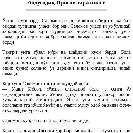
Абдусодиқ Ирисов таржимаси
Ўтган замонларда Саломон деган кишининг бир ота ва бир
онадан туғишган укаси бор эди. Саломон укасини ўз ўғлидай
тарбиялади ва юриш-туришида ножўялик топмай, унга
одамлар биладиган ва ўргатадиган ҳамма фанлардан таълим
берди.
Тангри унга гўзал кўрк ва шайдойи ҳусн берди. Бола
балоғатга етгач, шайтон янгасининг кўзини унга буриб
юборди, кетидан кўнглини ҳам унга боғлади. Хотин унга
ошиқ бўлиб қолдию, ўз дардини нчига сиғдиришга чидай
олмади.
Бир куни Саломонга хотини шундай деди:
— Уканг Ибсол, сўзсиз, олижаноб бола, у сенга ўз
фарзандингдек яқин. Унинг дину диёнати устивор, яхши
хулқли қилиб етиштирдинг. Энди, уни менинг олдимда,
болаларингга қўшиб қўйгин, уларга хулқу одоб ва яхши феъл-
атворлардан ўргатсин.
Саломон, хўб, сен айтгандай бўлади, деди.
Кейин Саломон Ибсолга ҳар бир пайшанба ва жума кунлари