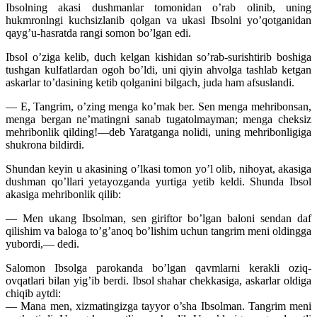
Ibsolning akasi dushmanlar tomonidan o’rab olinib, uning
hukmronlngi kuchsizlanib qolgan va ukasi Ibsolni yo’qotganidan
qayg’u-hasratda rangi somon bo’lgan edi.
Ibsol o’ziga kelib, duch kelgan kishidan so’rab-surishtirib boshiga
tushgan kulfatlardan ogoh bo’ldi, uni qiyin ahvolga tashlab ketgan
askarlar to’dasining ketib qolganini bilgach, juda ham afsuslandi.
— E, Tangrim, o’zing menga ko’mak ber. Sen menga mehribonsan,
menga bergan ne’matingni sanab tugatolmayman; menga cheksiz
mehribonlik qilding!—deb Yaratganga nolidi, uning mehribonligiga
shukrona bildirdi.
Shundan keyin u akasining o’lkasi tomon yo’l olib, nihoyat, akasiga
dushman qo’llari yetayozganda yurtiga yetib keldi. Shunda Ibsol
akasiga mehribonlik qilib:
— Men ukang Ibsolman, sen giriftor bo’lgan baloni sendan daf
qilishim va baloga to’g’anoq bo’lishim uchun tangrim meni oldingga
yubordi,— dedi.
Salomon Ibsolga parokanda bo’lgan qavmlarni kerakli oziq-
ovqatlari bilan yig’ib berdi. Ibsol shahar chekkasiga, askarlar oldiga
chiqib aytdi:
— Mana men, xizmatingizga tayyor o’sha Ibsolman. Tangrim meni