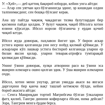
У: «Ҳей»,— деб қаттиқ бақириб юборди, кейин унга айтди:
— Агар сен уятчан қиз бўлганингда эдинг, эр кишидан олдин
талпинмасдинг, сен бошқа бўлсанг керак.
Ана шу пайтда чақмоқ чақадиган тизма булутлардан бир
қисмини пайдо қилдик. У булут чақмоқ чақиб Ибсолга хотин
юзини кўрсатди. Ибсол норози бўлганича у ердан қочиб
чиқиб кетди.
Ибсол жуда довюрак, паҳлавон йигит эди. У бирон аскар
устига юриш қилганида уни несу нобуд қилмай қўймасди. У
аскарлари кўп лашкар устига бостириб келганида уларни ер
билан яксон қилар, уларни теварак-атрофга тумтарақай
қилмасдан қўймасди.
Унинг ўзини довюрак, хулқи атворини расо ва ўзини эса
яширин илмларга ошно қилган эдик. У ўша яширин илмларни
очди.
Ибсол, хотин мени унутар, деган умидда акаси ва янгаси
даргоҳини бир қанча вақт ташлаб кетмоқчи бўлди, кейин
бориб акасига айтди:
— Сенга Машриқдан тортиб Мағрибгача бўлган ўлкаларни
фатҳ қилиб, Тангри динини кофирларга ёйсам, нима дейсан?
Зора, Тангрим менга ёрдам берса.