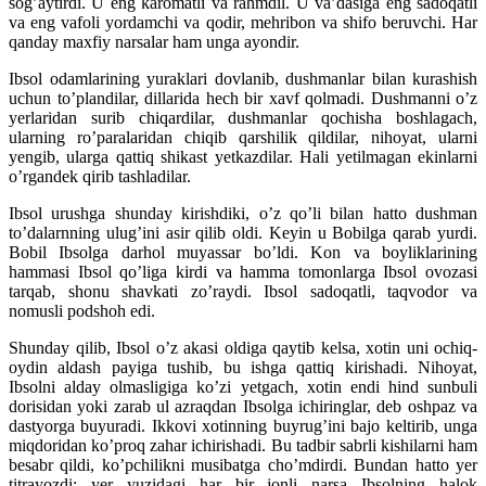
sog’aytirdi. U eng karomatli va rahmdil. U va’dasiga eng sadoqatli
va eng vafoli yordamchi va qodir, mehribon va shifo beruvchi. Har
qanday maxfiy narsalar ham unga ayondir.
Ibsol odamlarining yuraklari dovlanib, dushmanlar bilan kurashish
uchun to’plandilar, dillarida hech bir xavf qolmadi. Dushmanni o’z
yerlaridan surib chiqardilar, dushmanlar qochisha boshlagach,
ularning ro’paralaridan chiqib qarshilik qildilar, nihoyat, ularni
yengib, ularga qattiq shikast yetkazdilar. Hali yetilmagan ekinlarni
o’rgandek qirib tashladilar.
Ibsol urushga shunday kirishdiki, o’z qo’li bilan hatto dushman
to’dalarnning ulug’ini asir qilib oldi. Keyin u Bobilga qarab yurdi.
Bobil Ibsolga darhol muyassar bo’ldi. Kon va boyliklarining
hammasi Ibsol qo’liga kirdi va hamma tomonlarga Ibsol ovozasi
tarqab, shonu shavkati zo’raydi. Ibsol sadoqatli, taqvodor va
nomusli podshoh edi.
Shunday qilib, Ibsol o’z akasi oldiga qaytib kelsa, xotin uni ochiq-
oydin aldash payiga tushib, bu ishga qattiq kirishadi. Nihoyat,
Ibsolni alday olmasligiga ko’zi yetgach, xotin endi hind sunbuli
dorisidan yoki zarab ul azraqdan Ibsolga ichiringlar, deb oshpaz va
dastyorga buyuradi. Ikkovi xotinning buyrug’ini bajo keltirib, unga
miqdoridan ko’proq zahar ichirishadi. Bu tadbir sabrli kishilarni ham
besabr qildi, ko’pchilikni musibatga cho’mdirdi. Bundan hatto yer
titrayozdi; yer yuzidagi har bir jonli narsa Ibsolning halok