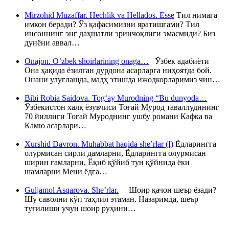
Mirzohid Muzaffar. Hechlik va Hellados. Esse
Тил нимага
имкон беради? Ўз қафасимизни яратишгами? Тил
инсоннинг энг даҳшатли эринчоқлиги эмасмиди? Биз
дунёни аввал…
Onajon. O’zbek shoirlarining onaga…
Ўзбек адабиёти
Она ҳақида ёзилган дурдона асарларга ниҳоятда бой.
Онани улуғлашда, мадҳ этишда ижодкорларимиз чин…
Bibi Robia Saidova. Tog‘ay Murodning “Bu dunyoda…
Ўзбекистон халқ ёзувчиси Тоғай Мурод таваллудининг
70 йиллиги Тоғай Муроднинг ушбу романи Кафка ва
Камю асарлари…
Xurshid Davron. Muhabbat haqida she’rlar (I)
Ёдларингга
олурмисан сирли дамларни, Ёдларингга олурмисан
ширин ғамларни, Ёқиб қўйиб тун қўйнида ёки
шамларни Мени ёдга…
Guljamol Asqarova. She’rlar.
Шоир қачон шеър ёзади?
Шу саволни кўп таҳлил этаман. Назаримда, шеър
туғилиши учун шоир руҳини…