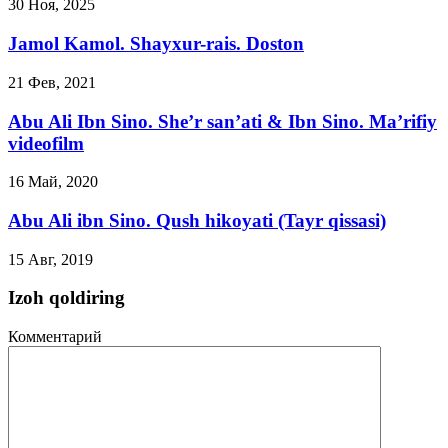
30 Ноя, 2025
Jamol Kamol. Shayxur-rais. Doston
21 Фев, 2021
Abu Ali Ibn Sino. She’r san’ati & Ibn Sino. Ma’rifiy
videofilm
16 Май, 2020
Abu Ali ibn Sino. Qush hikoyati (Tayr qissasi)
15 Авг, 2019
Izoh qoldiring
Комментарий