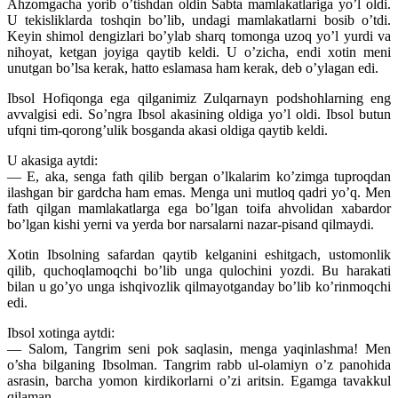
Ahzomgacha yorib o’tishdan oldin Sabta mamlakatlariga yo’l oldi.
U tekisliklarda toshqin bo’lib, undagi mamlakatlarni bosib o’tdi.
Keyin shimol dengizlari bo’ylab sharq tomonga uzoq yo’l yurdi va
nihoyat, ketgan joyiga qaytib keldi. U o’zicha, endi xotin meni
unutgan bo’lsa kerak, hatto eslamasa ham kerak, deb o’ylagan edi.
Ibsol Hofiqonga ega qilganimiz Zulqarnayn podshohlarning eng
avvalgisi edi. So’ngra Ibsol akasining oldiga yo’l oldi. Ibsol butun
ufqni tim-qorong’ulik bosganda akasi oldiga qaytib keldi.
U akasiga aytdi:
— E, aka, senga fath qilib bergan o’lkalarim ko’zimga tuproqdan
ilashgan bir gardcha ham emas. Menga uni mutloq qadri yo’q. Men
fath qilgan mamlakatlarga ega bo’lgan toifa ahvolidan xabardor
bo’lgan kishi yerni va yerda bor narsalarni nazar-pisand qilmaydi.
Xotin Ibsolning safardan qaytib kelganini eshitgach, ustomonlik
qilib, quchoqlamoqchi bo’lib unga qulochini yozdi. Bu harakati
bilan u go’yo unga ishqivozlik qilmayotganday bo’lib ko’rinmoqchi
edi.
Ibsol xotinga aytdi:
— Salom, Tangrim seni pok saqlasin, menga yaqinlashma! Men
o’sha bilganing Ibsolman. Tangrim rabb ul-olamiyn o’z panohida
asrasin, barcha yomon kirdikorlarni o’zi aritsin. Egamga tavakkul
qilaman.