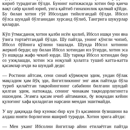
кириб турадиган бўлди. Бунинг натижасида хотин бир қанча
вақт сабр қилиб юриб, унга қайтиб гинахонлик қилмай қўйди.
Бу билан хотин гўё Ибсолдан тийилгандай бўлди. Ибсол
бўлса шундай бўлганидан хурсанд бўлиб, Тангрига шукурлар
қиларди.
Кўп ўтмасданоқ хотин қалби исён қилиб, Ибсол ишқи уни яна
ўзига тортаётгандай бўлди. Шу пайтда, унинг кўнгли чопиб,
Ибсол бўйнига қўлини ташлади. Шунда Ибсол хотинни
жеркиб берди; шу билан Ибсол хотиндан юз ўгирди, хотин эса
ўз ишқида жафо чекиб юрди. Шу тариқа Ибсол хотиндан бир
оз узоқлашди, хотин эса ноқулай ҳолатга тушиб катта-катта
қасамлар ичди ва шундай деди:
— Ростини айтсам, сени синаб кўрмоқчи эдим, ундан бўлак
мақсадим ҳам йўқ эди, йигитликнинг энг авж пайтида бўла
туриб қилаётган тақвойингнинг сабабини билгани шундай
қилган эдим, натижада, сенинг чинакам тақводорлигингга
ишондим. Эгамга қасам ичиб айтаманки, бу воқеадан кейин
қулоғинг хафа қиладиган нарсани мендан эшитмайди.
У шу дақиқада бир кунмас-бир кун ўз қасамини бузишини ва
алдаш нияти борлигини яшириб турарди. Хотин эрига айтди:
— Мен уканг Ибсолни йигитлар айни етилаётган пайтда