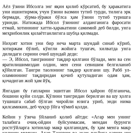
Аёл ўзини Ибсолга энг яқин қилиб кўрсатиб, бу ҳаракатига
уни ишонтирмоқ учун ўзини вазмин тутиб турди, тилига эрк
бермади, зўрма-зўраки бўлса ҳам ўзини тутиб туришга
уринди. Натижада Ибсол ўзининг алданганига фаросати
етмай, хотиннинг хатти-ҳаракатини самимий деб билди, унга
меҳрибонлик қилаётганлигига шубҳа қилмади.
Ниҳоят хотин уни бир неча марта шундай синаб кўриб,
хотиржам бўлиб, кўнгли жойига тушгач, хилватда унга
дилидаги сирини очиб шундай деди:
— Э, Ибсол, тангрининг тақдир қилгани бўлади, мен ва сен
яратилишимиздан олдин, мен сени севишим белгиланиб
қўйилган. Тангри таолонинг тақдир қилгани шу. Рабб ул-
оламиннинг тақдиридан қочиб қутуладиган одам ҳам,
қочадиган жой ҳам йўқ.
Янгадан бу гапларни эшитган Ибсол ҳайрон бўлганича,
бошини қуйи солди. Қўлини тангридан берилган ва шу ҳолга
тушишга сабаб бўлган чиройли юзига уриб, энди нима
қилсамикин, деб чуқур ўйга чўмиб қолди.
Кейин у ўзича ўйланиб қолиб айтди: «Агар мен унинг
талабига очиқ-ойдин буйсунмасам, мендан бурунги
ростгўйларга хотинлар макр қилганидек, бу ҳам менга макр
қилиши мумкин. Агар Тангрим ва акам раъйига қарши иш