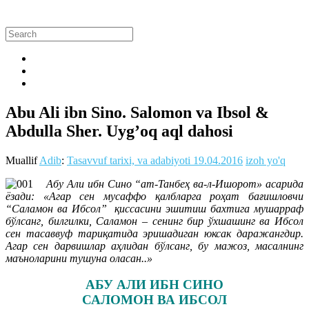
Abu Ali ibn Sino. Salomon va Ibsol &
Abdulla Sher. Uyg’oq aql dahosi
Muallif
Adib
:
Tasavvuf tarixi, va adabiyoti
19.04.2016
izoh yo'q
Абу Али ибн Сино “ат-Танбеҳ ва-л-Ишорот» асарида
ёзади: «Агар сен мусаффо қалбларга роҳат бағишловчи
“Саламон ва Ибсол” қиссасини эшитиш бахтига мушарраф
бўлсанг, билгилки, Саламон – сенинг бир ўхшашинг ва Ибсол
сен тасаввуф тариқатида эришадиган юксак даражангдир.
Агар сен дарвишлар аҳлидан бўлсанг, бу мажоз, масалнинг
маъноларини тушуна оласан..»
АБУ АЛИ ИБН СИНО
САЛОМОН ВА ИБСОЛ