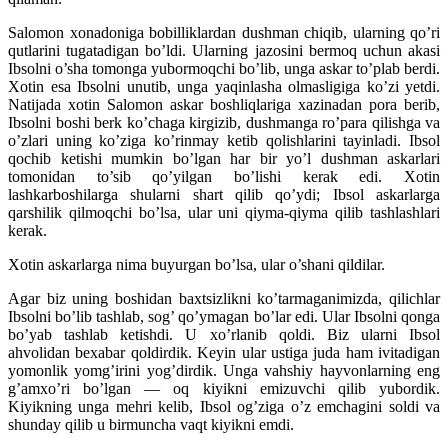
Salomon xonadoniga bobilliklardan dushman chiqib, ularning qo’ri
qutlarini tugatadigan bo’ldi. Ularning jazosini bermoq uchun akasi
Ibsolni o’sha tomonga yubormoqchi bo’lib, unga askar to’plab berdi.
Xotin esa Ibsolni unutib, unga yaqinlasha olmasligiga ko’zi yetdi.
Natijada xotin Salomon askar boshliqlariga xazinadan pora berib,
Ibsolni boshi berk ko’chaga kirgizib, dushmanga ro’para qilishga va
o’zlari uning ko’ziga ko’rinmay ketib qolishlarini tayinladi. Ibsol
qochib ketishi mumkin bo’lgan har bir yo’l dushman askarlari
tomonidan to’sib qo’yilgan bo’lishi kerak edi. Xotin
lashkarboshilarga shularni shart qilib qo’ydi; Ibsol askarlarga
qarshilik qilmoqchi bo’lsa, ular uni qiyma-qiyma qilib tashlashlari
kerak.
Xotin askarlarga nima buyurgan bo’lsa, ular o’shani qildilar.
Agar biz uning boshidan baxtsizlikni ko’tarmaganimizda, qilichlar
Ibsolni bo’lib tashlab, sog’ qo’ymagan bo’lar edi. Ular Ibsolni qonga
bo’yab tashlab ketishdi. U xo’rlanib qoldi. Biz ularni Ibsol
ahvolidan bexabar qoldirdik. Keyin ular ustiga juda ham ivitadigan
yomonlik yomg’irini yog’dirdik. Unga vahshiy hayvonlarning eng
g’amxo’ri bo’lgan — oq kiyikni emizuvchi qilib yubordik.
Kiyikning unga mehri kelib, Ibsol og’ziga o’z emchagini soldi va
shunday qilib u birmuncha vaqt kiyikni emdi.