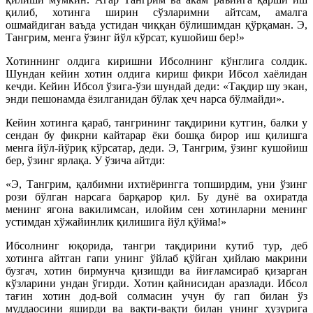
қилиб, хотинга ширин сўзларимни айтсам, амалга
ошмайдиган ваъда устидан чиққан бўлишимдан қўрқаман. Э,
Тангрим, менга ўзинг йўл кўрсат, кушойиш бер!»
Хотиннинг олдига киришни Ибсолнинг кўнглига солдик.
Шундан кейин хотин олдига кириш фикри Ибсол хаёлидан
кечди. Кейин Ибсол ўзига-ўзи шундай деди: «Тақдир шу экан,
энди пешонамда ёзилганидан бўлак ҳеч нарса бўлмайди».
Кейин хотинга қараб, тангрининг тақдирини кутгин, балки у
сендан бу фикрни кайтарар ёки бошқа бирор иш қилишга
менга йўл-йўриқ кўрсатар, деди. Э, Тангрим, ўзинг кушойиш
бер, ўзинг ярлақа. У ўзича айтди:
«Э, Тангрим, қалбимни ихтиёрингга топширдим, уни ўзинг
рози бўлган нарсага барқарор қил. Бу дунё ва охиратда
менинг ягона вакилимсан, илойим сен хотинларни менинг
устимдан хўжайинлик қилишига йўл қўйма!»
Ибсолнинг юқорида, тангри тақдирини кутиб тур, деб
хотинга айтган гапи унинг ўйлаб қўйган ҳийлаю макрини
бузгач, хотин бирмунча қизишди ва йиғламсираб қизарган
кўзларини ундан ўгирди. Хотин қайнисидан аразлади. Ибсол
тағин хотин дод-вой солмасин учун бу гап билан ўз
муддаосини яширди ва вақти-вақти билан унинг ҳузурига