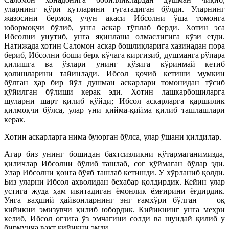
уларнинг қўри қутларини тугатадиган бўлди. Уларнинг
жазосини бермоқ учун акаси Ибсолни ўша томонга
юбормоқчи бўлиб, унга аскар тўплаб берди. Хотин эса
Ибсолни унутиб, унга яқинлаша олмаслигига кўзи етди.
Натижада хотин Саломон аскар бошлиқларига хазинадан пора
бериб, Ибсолни боши берк кўчага киргизиб, душманга рўпара
қилишга ва ўзлари унинг кўзига кўринмай кетиб
қолишларини тайинлади. Ибсол қочиб кетиши мумкин
бўлган ҳар бир йўл душман аскарлари томонидан тўсиб
қўйилган бўлиши керак эди. Хотин лашкарбошиларга
шуларни шарт қилиб қўйди; Ибсол аскарларга қаршилик
қилмоқчи бўлса, улар уни қийма-қийма қилиб ташлашлари
керак.
Хотин аскарларга нима буюрган бўлса, улар ўшани қилдилар.
Агар биз унинг бошидан бахтсизликни кўтармаганимизда,
қиличлар Ибсолни бўлиб ташлаб, соғ қўймаган бўлар эди.
Улар Ибсолни қонга бўяб ташлаб кетишди. У хўрланиб қолди.
Биз уларни Ибсол аҳволидан бехабар қолдирдик. Кейин улар
устига жуда ҳам ивитадиган ёмонлик ёмғирини ёғдирдик.
Унга ваҳший ҳайвонларнинг энг ғамхўри бўлган — оқ
кийикни эмизувчи қилиб юбордик. Кийикнинг унга меҳри
келиб, Ибсол оғзига ўз эмчагини солди ва шундай қилиб у
бирмунча вақт кийикни эмди.