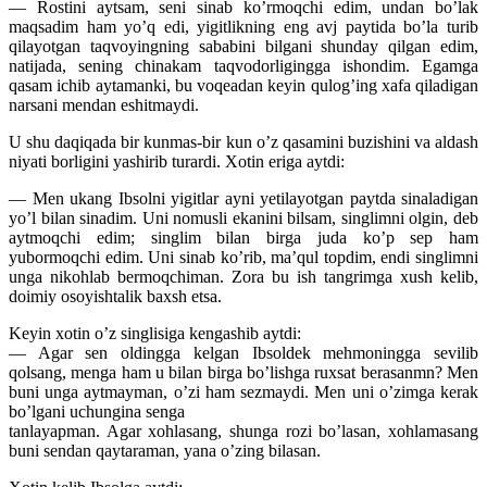
— Rostini aytsam, seni sinab ko’rmoqchi edim, undan bo’lak
maqsadim ham yo’q edi, yigitlikning eng avj paytida bo’la turib
qilayotgan taqvoyingning sababini bilgani shunday qilgan edim,
natijada, sening chinakam taqvodorligingga ishondim. Egamga
qasam ichib aytamanki, bu voqeadan keyin qulog’ing xafa qiladigan
narsani mendan eshitmaydi.
U shu daqiqada bir kunmas-bir kun o’z qasamini buzishini va aldash
niyati borligini yashirib turardi. Xotin eriga aytdi:
— Men ukang Ibsolni yigitlar ayni yetilayotgan paytda sinaladigan
yo’l bilan sinadim. Uni nomusli ekanini bilsam, singlimni olgin, deb
aytmoqchi edim; singlim bilan birga juda ko’p sep ham
yubormoqchi edim. Uni sinab ko’rib, ma’qul topdim, endi singlimni
unga nikohlab bermoqchiman. Zora bu ish tangrimga xush kelib,
doimiy osoyishtalik baxsh etsa.
Keyin xotin o’z singlisiga kengashib aytdi:
— Agar sen oldingga kelgan Ibsoldek mehmoningga sevilib
qolsang, menga ham u bilan birga bo’lishga ruxsat berasanmn? Men
buni unga aytmayman, o’zi ham sezmaydi. Men uni o’zimga kerak
bo’lgani uchungina senga
tanlayapman. Agar xohlasang, shunga rozi bo’lasan, xohlamasang
buni sendan qaytaraman, yana o’zing bilasan.