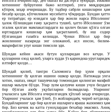
Ибсолга ичиринглар, деб ошпаз ва дастёрга буюради. Иккови
хотиннинг буйруғини бажо келтириб, унга миқдоридан
кўпроқ заҳар ичиришади. Бу тадбир сабрли кишиларни ҳам
бесабр қилди, кўпчиликни мусибатга чўмдирди. Бундан ҳатто
ер титраёзди; ер юзидаги ҳар бир жонли нарса Ибсолнинг
ҳалок бўлишидан ғаму ҳасратга тушиб, ҳатто Ибсолнинг ўзи
эгалик қилган мамлакатлардаги ва қилич билан қўлга олган
юртлардаги кишилар ҳам ҳасратланиб, бу иш содир
бўлганидан ғазабга келишди. Чунки Ибсол ҳар бир
жонлининг назарида энг олижаноб, асл инсон, билим-
маърифатли улуғ киши тимсоли эди.
Шундан кейин акаси бутун қулларидан воз кечди. У
қулларини озод қилиб, уларга худди ўз қариндош-уруғларидек
илтифот қилди…
Шундай қилиб, тангри Саломонга бир ҳукм орқали
хотинининг бу қилган ишини ошкор қилди. Натижада унга
хотин, ошпаз, овқат ташувчилар томонидан қилинган махфий
ишлар маълум бўлди. Улар зулм қилувчи киши учун биздаги
бор бўлган азобу уқубатларни билмадилар. Уларнинг
учаласига ҳам Ибсолга ичирилгандек ҳўплаб заҳар ичирилди.
Уларнинг учаласи ҳам ўлиб, ўз жойларидаёқ чириб кетдилар.
Бундайларнинг ҳар бир қилган ишларига яраша жазоимиз ҳам
бор. Биз кичик ва катта гуноҳлардан бехабар эмасмиз. Аниқ
ҳисобланмаган ҳеч бир нарса йўқ. Қайси бир дўстимизни