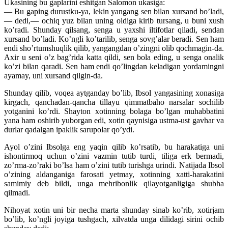
Ukasining bu gaplarini eshitgan Salomon ukasiga:
— Bu gaping durustku-ya, lekin yangang sen bilan xursand bo’ladi,
— dedi,— ochiq yuz bilan uning oldiga kirib tursang, u buni xush
ko’radi. Shunday qilsang, senga u yaxshi iltifotlar qiladi, sendan
xursand bo’ladi. Ko’ngli ko’tarilib, senga sovg’alar beradi. Sen ham
endi sho’rtumshuqlik qilib, yangangdan o’zingni olib qochmagin-da.
Axir u seni o’z bag’rida katta qildi, sen bola eding, u senga onalik
ko’zi bilan qaradi. Sen ham endi qo’lingdan keladigan yordamingni
ayamay, uni xursand qilgin-da.
Shunday qilib, voqea aytganday bo’lib, Ibsol yangasining xonasiga
kirgach, qanchadan-qancha tillayu qimmatbaho narsalar sochilib
yotganini ko’rdi. Shayton xotinning bolaga bo’lgan muhabbatini
yana ham oshirib yuborgan edi, xotin qaynisiga ustma-ust gavhar va
durlar qadalgan ipaklik sarupolar qo’ydi.
Ayol o’zini Ibsolga eng yaqin qilib ko’rsatib, bu harakatiga uni
ishontirmoq uchun o’zini vazmin tutib turdi, tiliga erk bermadi,
zo’rma-zo’raki bo’lsa ham o’zini tutib turishga urindi. Natijada Ibsol
o’zining aldanganiga farosati yetmay, xotinning xatti-harakatini
samimiy deb bildi, unga mehribonlik qilayotganligiga shubha
qilmadi.
Nihoyat xotin uni bir necha marta shunday sinab ko’rib, xotirjam
bo’lib, ko’ngli joyiga tushgach, xilvatda unga dilidagi sirini ochib