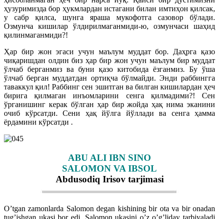
ҳузуримизда бор ҳукмлардан истагани билан имтиҳон қилсак,
у сабр қилса, шунга яраша мукофотга сазовор бўлади.
Озмунча кишилар ўлдирилмаганмиди-ю, озмунчаси шаҳид
қилинмаганмиди?!
Ҳар бир жон эгаси учун маълум муддат бор. Даҳрга қазо
чиқаришдан олдин биз ҳар бир жон учун маълум бир муддат
ўлчаб берганмиз ва буни қазо китобида ёзганмиз. Бу ўша
ўлчаб берган муддатдан ортиқча бўлмайди. Энди раббингга
таваккул қил! Раббинг сен эшитган ва билган кишилардан ҳеч
бирига қилмаган инъомларини сенга қилмадими?! Сен
ўрганишинг керак бўлган ҳар бир жойда ҳақ нима эканини
очиб кўрсатди. Сени ҳақ йўлга йўллади ва сенга ҳамма
ёрдамини кўрсатди .
ABU ALI IBN SINO
SALOMON VA IBSOL
Abdusodiq Irisov tarjimasi
O’tgan zamonlarda Salomon degan kishining bir ota va bir onadan
tug’ishgan ukasi bor edi. Salomon ukasini o’z o’g’liday tarbiyaladi