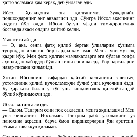
ҳатто эсламаса ҳам керак, деб ўйлаган эди.
Ибсол Ҳофиқонга эга қилганимиз Зулқарнайн
подшоҳларнинг энг аввалгиси эди. Сўнгра Ибсол акасининг
олдига йўл олди. Ибсол бутун уфқни тим-қоронғулик
босганда акаси олдига қайтиб келди.
У акасига айтди:
— Э, ака, сенга фатҳ қилиб берган ўлкаларим кўзимга
тупроқдан илашган бир гардча ҳам эмас. Менга уни мутлоқ
қадри йўқ. Мен фатҳ қилган мамлакатларга эга бўлган тоифа
аҳволидан хабардор бўлган киши ерни ва ерда бор нарсаларни
назар-писанд қилмайди.
Хотин Ибсолнинг сафардан қайтиб келганини эшитгач,
устомонлик қилиб, қучоқламоқчи бўлиб унга қулочини ёзди.
Бу ҳаракати билан у гўё унга ишқивозлик қилмаётгандай
бўлиб кўринмоқчи эди.
Ибсол хотинга айтди:
— Салом, Тангрим сени пок сақласин, менга яқинлашма! Мен
ўша билганинг Ибсолман. Тангрим рабб ул-оламийн ўз
паноҳида асрасин, барча ёмон кирдикорларни ўзи аритсин.
Эгамга таваккул қиламан.
Саломон хонадонига бобилликлардан душман чиқиб,