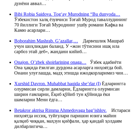
дунёни аввал…
Bibi Robia Saidova. Tog‘ay Murodning “Bu dunyoda…
Ўзбекистон халқ ёзувчиси Тоғай Мурод таваллудининг
70 йиллиги Тоғай Муроднинг ушбу романи Кафка ва
Камю асарлари…
Boborahim Mashrab. G’azallar,…
Дарвешлик Машраб
учун шоҳликдан баланд. У «жон тўтисини ишқ ила
сарбоз этай деб», жандани кийиб…
Onajon. O’zbek shoirlarining onaga…
Ўзбек адабиёти
Она ҳақида ёзилган дурдона асарларга ниҳоятда бой.
Онани улуғлашда, мадҳ этишда ижодкорларимиз чин…
Xurshid Davron. Muhabbat haqida she’rlar (I)
Ёдларингга
олурмисан сирли дамларни, Ёдларингга олурмисан
ширин ғамларни, Ёқиб қўйиб тун қўйнида ёки
шамларни Мени ёдга…
Betakror aktrisa Rimma Ahmedovaga bag’ishlov.
Истараси
ниҳоятда иссиқ, туйғулари паришон юзига майин
қалқиб чиққан, маҳзун қиёфали, ҳар қандай ҳолдаям
дилбарлигича…