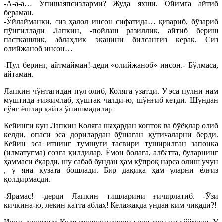
-А-а-а… Ўпишаяпсизларми? Жуда яхши. Ойимга айтиб
бераман.
-Ўйлайманки, сиз ҳалол инсон сифатида… қизариб, бўзариб
пўнғиллади Лапкин, -пойлаш разиллик, айтиб бериш
пасткашлик, аблаҳлик эканини билсангиз керак. Сиз
олийжаноб инсон…
-Пул беринг, айтмайман!-деди «олийжаноб» инсон.- Бўлмаса,
айтаман.
Лапкин чўнтагидан пул олиб, Коляга узатди. У эса пулни нам
муштида ғижимлаб, ҳуштак чалди-ю, шўнғиб кетди. Шундан
сўнг ёшлар қайта ўпишмадилар.
Кейинги кун Лапкин Коляга шаҳардан копток ва бўёқлар олиб
келди, опаси эса дорилардан бўшаган қутичаларни берди.
Кейин эса итнинг тумшуғи тасвири туширилган запонка
(илматугма) совға қилдилар. Ёмон болага, албатта, буларнинг
ҳаммаси ёқарди, шу сабаб бундан ҳам кўпроқ нарса олиш учун
, у яна кузата бошлади. Бир дақиқа ҳам уларни ёлғиз
қолдирмасди.
-Ярамас! -дерди Лапкин тишларини ғичирлатиб. -Ўзи
кичкина-ю, лекин катта аблаҳ! Келажакда ундан ким чиқади?!
Июнь давомида Коля севишганларни ҳоли-жонига қўймади. У