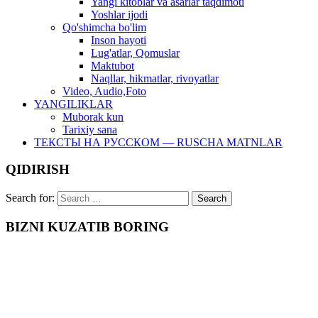
Yangi kitoblar va asarlar taqdimoti
Yoshlar ijodi
Qo'shimcha bo'lim
Inson hayoti
Lug'atlar, Qomuslar
Maktubot
Naqllar, hikmatlar, rivoyatlar
Video, Audio,Foto
YANGILIKLAR
Muborak kun
Tarixiy sana
ТЕКСТЫ НА РУССКОМ — RUSCHA MATNLAR
QIDIRISH
Search for:
BIZNI KUZATIB BORING