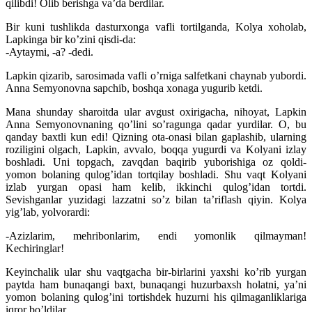
qilibdi! Olib berishga va’da berdilar.
Bir kuni tushlikda dasturxonga vafli tortilganda, Kolya xoholab,
Lapkinga bir ko’zini qisdi-da:
-Aytaymi, -a? -dedi.
Lapkin qizarib, sarosimada vafli o’rniga salfetkani chaynab yubordi.
Anna Semyonovna sapchib, boshqa xonaga yugurib ketdi.
Mana shunday sharoitda ular avgust oxirigacha, nihoyat, Lapkin
Anna Semyonovnaning qo’lini so’ragunga qadar yurdilar. O, bu
qanday baxtli kun edi! Qizning ota-onasi bilan gaplashib, ularning
roziligini olgach, Lapkin, avvalo, boqqa yugurdi va Kolyani izlay
boshladi. Uni topgach, zavqdan baqirib yuborishiga oz qoldi-
yomon bolaning qulog’idan tortqilay boshladi. Shu vaqt Kolyani
izlab yurgan opasi ham kelib, ikkinchi qulog’idan tortdi.
Sevishganlar yuzidagi lazzatni so’z bilan ta’riflash qiyin. Kolya
yig’lab, yolvorardi:
-Azizlarim, mehribonlarim, endi yomonlik qilmayman!
Kechiringlar!
Keyinchalik ular shu vaqtgacha bir-birlarini yaxshi ko’rib yurgan
paytda ham bunaqangi baxt, bunaqangi huzurbaxsh holatni, ya’ni
yomon bolaning qulog’ini tortishdek huzurni his qilmaganliklariga
iqror bo’ldilar.