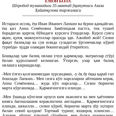
ЁМОН БОЛА
Шеробод туманидаги 35-мактаб ўқитувчиси Азиза
Ҳайитқулова таржимаси
Истараси иссиқ, ёш Иван Иванич Лапкин ва бурни қанқайган,
ёш қиз Анна Семёновна Замблицкая пастга, тик тушиб
борадиган қирғоқ бўйидаги курсига ўтирдилар. Курси сувга
яқин, қуюқ мажнунтоллар орасида эди. Ажойиб жой! Сизни
фақат балиқлар ва сув юзида сузадиган ўргимчаклар кўриб
турибди- худди оламдан бекингандай ўтирибсиз.
Бошқалар ҳам балиқ овлаш учун қармоқлар, матраплар (тўр)
билан қуролланиб келишган. Ўтиргач, улар ҳам балиқ
овлашга киришдилар.
-Мен ёлғиз қолганимиздан хурсандман, -у ёқ бу ёққа қараб гап
бошлади Лапкин.- Мен сизга кўп нарсаларни айтишим керак,
Анна Семёновна… жуда кўп нарсалар… Сизни биринчи
марта кўрганимда… Қармоғингизга илинди…
-Мен ўшанда кўнглим орзуси ким эканлиги ва мен ҳаётимни
кимга бағишлашим кераклигини англадим… Қармоғингизга
илинди, шекилли… сизни кўриб, биринчи марта зўр эҳтирос
билан севиб қолдим! Тортмай туринг, яхшироқ илинсин…
Азизим, айтинг, ёлвориб сўрайман, мен балки арзимасман,