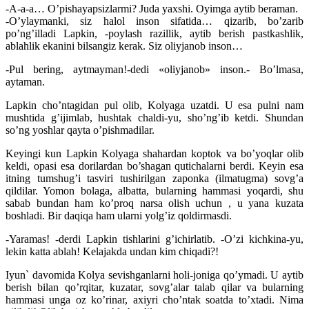
-A-a-a… O’pishayapsizlarmi? Juda yaxshi. Oyimga aytib beraman.
-O’ylaymanki, siz halol inson sifatida… qizarib, bo’zarib
po’ng’illadi Lapkin, -poylash razillik, aytib berish pastkashlik,
ablahlik ekanini bilsangiz kerak. Siz oliyjanob inson…
-Pul bering, aytmayman!-dedi «oliyjanob» inson.- Bo’lmasa,
aytaman.
Lapkin cho’ntagidan pul olib, Kolyaga uzatdi. U esa pulni nam
mushtida g’ijimlab, hushtak chaldi-yu, sho’ng’ib ketdi. Shundan
so’ng yoshlar qayta o’pishmadilar.
Keyingi kun Lapkin Kolyaga shahardan koptok va bo’yoqlar olib
keldi, opasi esa dorilardan bo’shagan qutichalarni berdi. Keyin esa
itning tumshug’i tasviri tushirilgan zaponka (ilmatugma) sovg’a
qildilar. Yomon bolaga, albatta, bularning hammasi yoqardi, shu
sabab bundan ham ko’proq narsa olish uchun , u yana kuzata
boshladi. Bir daqiqa ham ularni yolg’iz qoldirmasdi.
-Yaramas! -derdi Lapkin tishlarini g’ichirlatib. -O’zi kichkina-yu,
lekin katta ablah! Kelajakda undan kim chiqadi?!
Iyun` davomida Kolya sevishganlarni holi-joniga qo’ymadi. U aytib
berish bilan qo’rqitar, kuzatar, sovg’alar talab qilar va bularning
hammasi unga oz ko’rinar, axiyri cho’ntak soatda to’xtadi. Nima