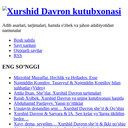
Adib asarlari, tarjimalari, hamda o'zbek va jahon adabiyotidan
namunalar
Bosh sahifa
Sayt xaritasi
Qiziqarli saytlar
RSS
ENG SO’NGGI
Mirzohid Muzaffar. Hechlik va Hellados. Esse
Najmiddin Komilov. Tasavvuf & Najmiddin Komilov bilan
suhbatlar (Video)
Attila Ilxan. She’rlar. Xurshid Davron tarjimalari
Rajab Xolbek. Xurshid Davron va uning kutubxonasi haqida
Abduhamid Pardayev. Yangi to’rtliklar
Unutayin degandim seni… Xurshid Davron she’ri & Qo’shiq
Xurshid Davron & Sarvara & IA. Sen kelar yo’llarga tikildim
bedor…
Xayr, dema, sevgilim… Xurshid Davron she’ri & Ikki qo’shiq