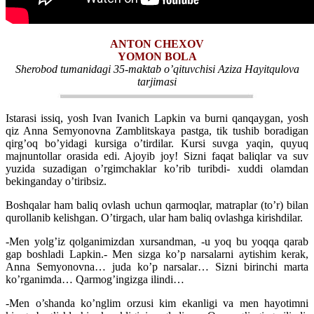
ANTON CHEXOV
YOMON BOLA
Sherobod tumanidagi 35-maktab o’qituvchisi Aziza Hayitqulova
tarjimasi
Istarasi issiq, yosh Ivan Ivanich Lapkin va burni qanqaygan, yosh
qiz Anna Semyonovna Zamblitskaya pastga, tik tushib boradigan
qirg’oq bo’yidagi kursiga o’tirdilar. Kursi suvga yaqin, quyuq
majnuntollar orasida edi. Ajoyib joy! Sizni faqat baliqlar va suv
yuzida suzadigan o’rgimchaklar ko’rib turibdi- xuddi olamdan
bekinganday o’tiribsiz.
Boshqalar ham baliq ovlash uchun qarmoqlar, matraplar (to’r) bilan
qurollanib kelishgan. O’tirgach, ular ham baliq ovlashga kirishdilar.
-Men yolg’iz qolganimizdan xursandman, -u yoq bu yoqqa qarab
gap boshladi Lapkin.- Men sizga ko’p narsalarni aytishim kerak,
Anna Semyonovna… juda ko’p narsalar… Sizni birinchi marta
ko’rganimda… Qarmog’ingizga ilindi…
-Men o’shanda ko’nglim orzusi kim ekanligi va men hayotimni