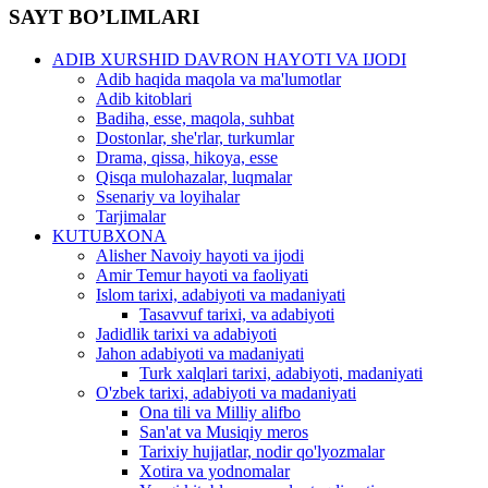
SAYT BO’LIMLARI
ADIB XURSHID DAVRON HAYOTI VA IJODI
Adib haqida maqola va ma'lumotlar
Adib kitoblari
Badiha, esse, maqola, suhbat
Dostonlar, she'rlar, turkumlar
Drama, qissa, hikoya, esse
Qisqa mulohazalar, luqmalar
Ssenariy va loyihalar
Tarjimalar
KUTUBXONA
Alisher Navoiy hayoti va ijodi
Amir Temur hayoti va faoliyati
Islom tarixi, adabiyoti va madaniyati
Tasavvuf tarixi, va adabiyoti
Jadidlik tarixi va adabiyoti
Jahon adabiyoti va madaniyati
Turk xalqlari tarixi, adabiyoti, madaniyati
O'zbek tarixi, adabiyoti va madaniyati
Ona tili va Milliy alifbo
San'at va Musiqiy meros
Tarixiy hujjatlar, nodir qo'lyozmalar
Xotira va yodnomalar