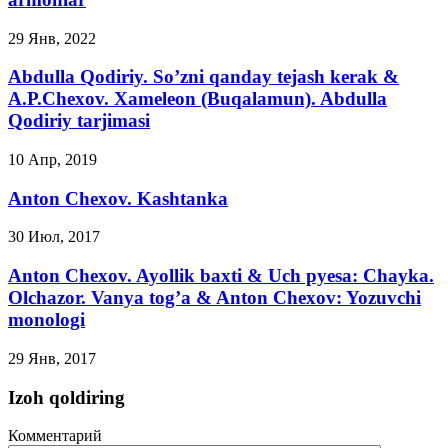
29 Янв, 2022
Abdulla Qodiriy. So’zni qanday tejash kerak &
A.P.Chexov. Xameleon (Buqalamun). Abdulla
Qodiriy tarjimasi
10 Апр, 2019
Anton Chexov. Kashtanka
30 Июл, 2017
Anton Chexov. Ayollik baxti & Uch pyesa: Chayka.
Olchazor. Vanya tog’a & Anton Chexov: Yozuvchi
monologi
29 Янв, 2017
Izoh qoldiring
Комментарий