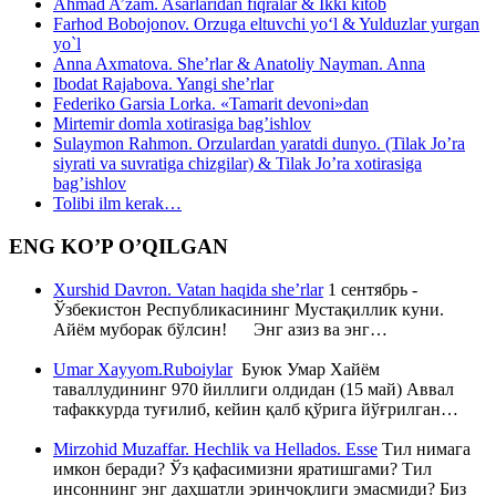
Ahmad A’zam. Asarlaridan fiqralar & Ikki kitob
Farhod Bobojonov. Orzuga eltuvchi yo‘l & Yulduzlar yurgan
yo`l
Anna Axmatova. She’rlar & Anatoliy Nayman. Anna
Ibodat Rajabova. Yangi she’rlar
Federiko Garsia Lorka. «Tamarit devoni»dan
Mirtemir domla xotirasiga bag’ishlov
Sulaymon Rahmon. Orzulardan yaratdi dunyo. (Tilak Jo’ra
siyrati va suvratiga chizgilar) & Tilak Jo’ra xotirasiga
bag’ishlov
Tolibi ilm kerak…
ENG KO’P O’QILGAN
Xurshid Davron. Vatan haqida she’rlar
1 сентябрь -
Ўзбекистон Республикасининг Мустақиллик куни.
Айём муборак бўлсин! Энг азиз ва энг…
Umar Xayyom.Ruboiylar
Буюк Умар Хайём
таваллудининг 970 йиллиги олдидан (15 май) Аввал
тафаккурда туғилиб, кейин қалб қўрига йўғрилган…
Mirzohid Muzaffar. Hechlik va Hellados. Esse
Тил нимага
имкон беради? Ўз қафасимизни яратишгами? Тил
инсоннинг энг даҳшатли эринчоқлиги эмасмиди? Биз