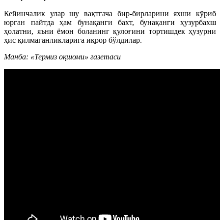
Кейинчалик улар шу вақтгача бир-бирларини яхши кўриб
юрган пайтда ҳам бунақанги бахт, бунақанги ҳузурбахш
ҳолатни, яъни ёмон боланинг қулоғини тортишдек ҳузурни
ҳис қилмаганликларига иқрор бўлдилар.
Манба: «Термиз оқшоми» газетаси