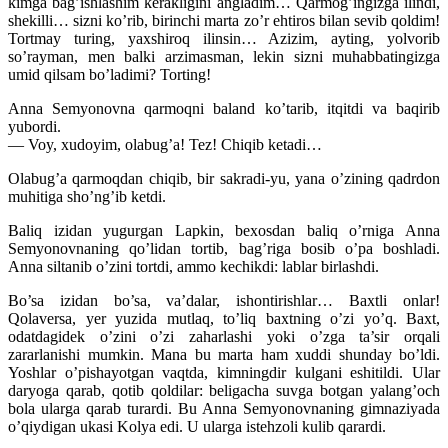
kimga bag’ishlashim kerakligini angladim… Qarmog’ingizga ilindi,
shekilli… sizni ko’rib, birinchi marta zo’r ehtiros bilan sevib qoldim!
Tortmay turing, yaxshiroq ilinsin… Azizim, ayting, yolvorib
so’rayman, men balki arzimasman, lekin sizni muhabbatingizga
umid qilsam bo’ladimi? Torting!
Anna Semyonovna qarmoqni baland ko’tarib, itqitdi va baqirib
yubordi.
— Voy, xudoyim, olabug’a! Tez! Chiqib ketadi…
Olabug’a qarmoqdan chiqib, bir sakradi-yu, yana o’zining qadrdon
muhitiga sho’ng’ib ketdi.
Baliq izidan yugurgan Lapkin, bexosdan baliq o’rniga Anna
Semyonovnaning qo’lidan tortib, bag’riga bosib o’pa boshladi.
Anna siltanib o’zini tortdi, ammo kechikdi: lablar birlashdi.
Bo’sa izidan bo’sa, va’dalar, ishontirishlar… Baxtli onlar!
Qolaversa, yer yuzida mutlaq, to’liq baxtning o’zi yo’q. Baxt,
odatdagidek o’zini o’zi zaharlashi yoki o’zga ta’sir orqali
zararlanishi mumkin. Mana bu marta ham xuddi shunday bo’ldi.
Yoshlar o’pishayotgan vaqtda, kimningdir kulgani eshitildi. Ular
daryoga qarab, qotib qoldilar: beligacha suvga botgan yalang’och
bola ularga qarab turardi. Bu Anna Semyonovnaning gimnaziyada
o’qiydigan ukasi Kolya edi. U ularga istehzoli kulib qarardi.