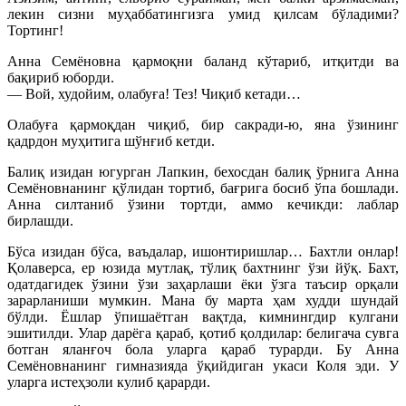
лекин сизни муҳаббатингизга умид қилсам бўладими?
Тортинг!
Анна Семёновна қармоқни баланд кўтариб, итқитди ва
бақириб юборди.
— Вой, худойим, олабуға! Тез! Чиқиб кетади…
Олабуға қармоқдан чиқиб, бир сакради-ю, яна ўзининг
қадрдон муҳитига шўнғиб кетди.
Балиқ изидан югурган Лапкин, бехосдан балиқ ўрнига Анна
Семёновнанинг қўлидан тортиб, бағрига босиб ўпа бошлади.
Анна силтаниб ўзини тортди, аммо кечикди: лаблар
бирлашди.
Бўса изидан бўса, ваъдалар, ишонтиришлар… Бахтли онлар!
Қолаверса, ер юзида мутлақ, тўлиқ бахтнинг ўзи йўқ. Бахт,
одатдагидек ўзини ўзи заҳарлаши ёки ўзга таъсир орқали
зарарланиши мумкин. Мана бу марта ҳам худди шундай
бўлди. Ёшлар ўпишаётган вақтда, кимнингдир кулгани
эшитилди. Улар дарёга қараб, қотиб қолдилар: белигача сувга
ботган яланғоч бола уларга қараб турарди. Бу Анна
Семёновнанинг гимназияда ўқийдиган укаси Коля эди. У
уларга истеҳзоли кулиб қарарди.