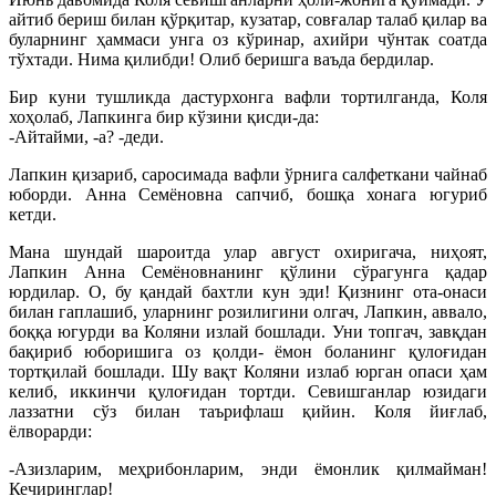
айтиб бериш билан қўрқитар, кузатар, совғалар талаб қилар ва
буларнинг ҳаммаси унга оз кўринар, ахийри чўнтак соатда
тўхтади. Нима қилибди! Олиб беришга ваъда бердилар.
Бир куни тушликда дастурхонга вафли тортилганда, Коля
хоҳолаб, Лапкинга бир кўзини қисди-да:
-Айтайми, -а? -деди.
Лапкин қизариб, саросимада вафли ўрнига салфеткани чайнаб
юборди. Анна Семёновна сапчиб, бошқа хонага югуриб
кетди.
Мана шундай шароитда улар август охиригача, ниҳоят,
Лапкин Анна Семёновнанинг қўлини сўрагунга қадар
юрдилар. О, бу қандай бахтли кун эди! Қизнинг ота-онаси
билан гаплашиб, уларнинг розилигини олгач, Лапкин, аввало,
боққа югурди ва Коляни излай бошлади. Уни топгач, завқдан
бақириб юборишига оз қолди- ёмон боланинг қулоғидан
тортқилай бошлади. Шу вақт Коляни излаб юрган опаси ҳам
келиб, иккинчи қулоғидан тортди. Севишганлар юзидаги
лаззатни сўз билан таърифлаш қийин. Коля йиғлаб,
ёлворарди:
-Азизларим, меҳрибонларим, энди ёмонлик қилмайман!
Кечиринглар!