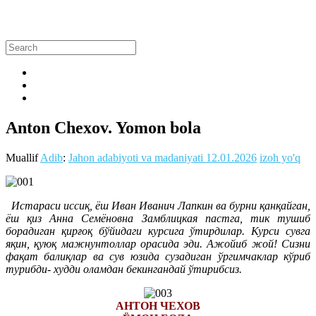
Anton Chexov. Yomon bola
Muallif
Adib
:
Jahon adabiyoti va madaniyati
12.01.2026
izoh yo'q
Истараси иссиқ, ёш Иван Иванич Лапкин ва бурни қанқайган,
ёш қиз Анна Семёновна Замблицкая пастга, тик тушиб
борадиган қирғоқ бўйидаги курсига ўтирдилар. Курси сувга
яқин, қуюқ мажнунтоллар орасида эди. Ажойиб жой! Сизни
фақат балиқлар ва сув юзида сузадиган ўргимчаклар кўриб
турибди- худди оламдан бекингандай ўтирибсиз.
АНТОН ЧЕХОВ