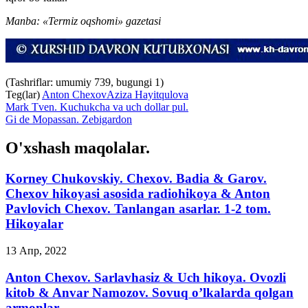
Manba: «Termiz oqshomi» gazetasi
(Tashriflar: umumiy 739, bugungi 1)
Teg(lar)
Anton Chexov
Aziza Hayitqulova
Mark Tven. Kuchukcha va uch dollar pul.
Gi de Mopassan. Zebigardon
O'xshash maqolalar.
Korney Chukovskiy. Chexov. Badia & Garov.
Chexov hikoyasi asosida radiohikoya & Anton
Pavlovich Chexov. Tanlangan asarlar. 1-2 tom.
Hikoyalar
13 Апр, 2022
Anton Chexov. Sarlavhasiz & Uch hikoya. Ovozli
kitob & Anvar Namozov. Sovuq o’lkalarda qolgan
armonlar