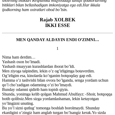
shoirning bitiklari Respublika miqyosidagi taniqli ijodkorlarning
bitiklari bilan bellashadigan imkoniyatga ega edi.Har ikkala
ijodkorning ham oxiratlari obod bo’lsin.
Rajab XOLBEK
IKKI ESSE
MEN QANDAY ALDAYIN ENDI O’ZIMNI…
1
Nima ham derdim…
Yashash oson bo’lmadi.
Yashash muayyan kurashlardan iborat bo’ldi.
Men ziyoga talpindim, lekin o’z og’irligimga botaverdim.
Og’irligim esa, kinolarda ko’rganim botqoqday gap edi.
Hamma o’z tashvishi bilan ovora bo’lganda, senga yordam uchun
qo’l cho’zadigan odamning o’zi bo’lmaydi.
Bunday odamni qidirib ham topish qiyin.
Shunda, yonimga kelib qolgan Mahmud Abulfayz: -Shoir, botqoqqa
botib qolibsiz.Men sizga yordamlashaman, lekin ketayotgan
yo’lingizni unuting.
Bu yo’l sizni qutlug’ tomonga boshlab borolmaydi. Shunday
ekanligini o’zingiz ham anglab turgan bo’lsangiz kerak.Yo sizda