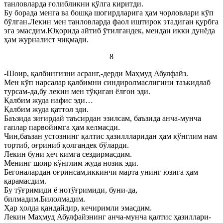
танловларда ғолибликни қўлга киритди.
Бу борада менга ва бошқа шогирдларига ҳам чорловлари кўп
бўлган.Лекин мен танловларда фаол иштирок этадиган қурбга
эга эмасдим.Юқорида айтиб ўтилгандек, мендан икки дунёда
ҳам журналист чиқмади.
8
-Шоир, қалбингизни асранг,-дерди Маҳмуд Абулфайз.
Мен кўп нарсалар қалбимни синдиролмаслигини таъкидлаб
турсам-да,бу лекин мен тўқиган ёлғон эди.
Қалбим жуда нафис эди…
Қалбим жуда қаттол эди.
Баъзида зиғирдай таъсирдан эзилсам, баъзида анча-мунча
гаплар парвойимга ҳам келмасди.
Чин,баъзан устознинг қалтис ҳазиллларидан ҳам кўнглим нам
тортиб, оғриниб қолгандек бўларди.
Лекин буни ҳеч кимга сездирмасдим.
Менинг шоир кўнглим жуда нозик эди.
Бегоналардан оғринсам,иккинчи марта унинг юзига ҳам
қарамасдим.
Бу тўғримиди ё нотўғримиди, буни-да,
билмадим.Билолмадим.
Ҳар ҳолда қандайдир, кечиримли эмасдим.
Лекин Маҳмуд Абулфайзнинг анча-мунча қалтис ҳазиллари-