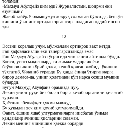
толаман:
-Маҳмуд Абулфайз ким эди? Журналистми, шоирми ёки
ёзувчими?
Жавоб тайёр.У оламшумул довруқ солмаган бўлса-да, беш-ўн
кишини ўзининг ортидан эргаштира оладиган оддий инсон
эди.
12
Эссэни қоралаш учун, мўлжалдан ортиқроқ вақт кетди.
Гап ҳафсаласизлик ёки тайёргарсизликда эмас.
Гап Маҳмуд Абулфайз тўғрисида чин гапни айтишда бўлди.
Боиси, устоз мақолалардаги жимжимадорлик ёки
беўхшовликни кўриб қолса, келиб қолган жойида ўқишни
тўхтатиб, ўйланиб турарди.Бу ҳақда ёнида ўтирганларга
бирор демаса-да, унинг ҳолатидан кўп нарса сезиш мумкин
бўларди.
Бугун Маҳмуд Абулфайз орамизда йўқ.
Лекин унинг руҳи биз билан бирга кезиб юрганини ҳис этиб
тураман.
Ҳаётнинг бешафқат ҳукми мавжуд.
Бу ҳукмдан ҳеч ким қочиб қутулолмайди.
Фақат, ёшини яшаб улгурмаганларга нисбатан ўзимда
қандайдир ачиниш ҳисларини сезаман.
Лекин менинг ачинишим қаёққа борарди.