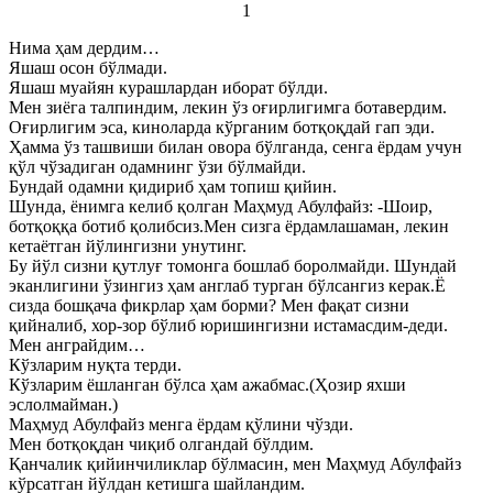
1
Нима ҳам дердим…
Яшаш осон бўлмади.
Яшаш муайян курашлардан иборат бўлди.
Мен зиёга талпиндим, лекин ўз оғирлигимга ботавердим.
Оғирлигим эса, киноларда кўрганим ботқоқдай гап эди.
Ҳамма ўз ташвиши билан овора бўлганда, сенга ёрдам учун
қўл чўзадиган одамнинг ўзи бўлмайди.
Бундай одамни қидириб ҳам топиш қийин.
Шунда, ёнимга келиб қолган Маҳмуд Абулфайз: -Шоир,
ботқоққа ботиб қолибсиз.Мен сизга ёрдамлашаман, лекин
кетаётган йўлингизни унутинг.
Бу йўл сизни қутлуғ томонга бошлаб боролмайди. Шундай
эканлигини ўзингиз ҳам англаб турган бўлсангиз керак.Ё
сизда бошқача фикрлар ҳам борми? Мен фақат сизни
қийналиб, хор-зор бўлиб юришингизни истамасдим-деди.
Мен анграйдим…
Кўзларим нуқта терди.
Кўзларим ёшланган бўлса ҳам ажабмас.(Ҳозир яхши
эслолмайман.)
Маҳмуд Абулфайз менга ёрдам қўлини чўзди.
Мен ботқоқдан чиқиб олгандай бўлдим.
Қанчалик қийинчиликлар бўлмасин, мен Маҳмуд Абулфайз
кўрсатган йўлдан кетишга шайландим.