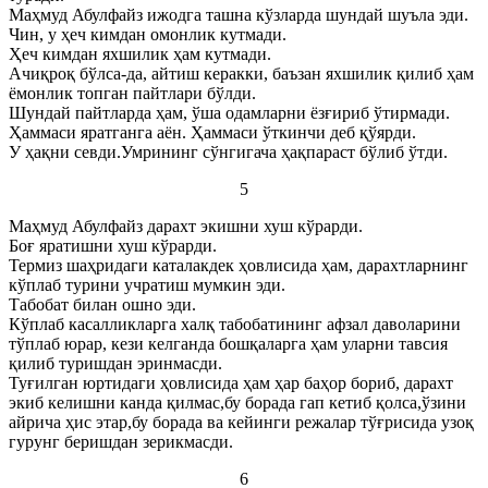
Маҳмуд Абулфайз ижодга ташна кўзларда шундай шуъла эди.
Чин, у ҳеч кимдан омонлик кутмади.
Ҳеч кимдан яхшилик ҳам кутмади.
Ачиқроқ бўлса-да, айтиш керакки, баъзан яхшилик қилиб ҳам
ёмонлик топган пайтлари бўлди.
Шундай пайтларда ҳам, ўша одамларни ёзғириб ўтирмади.
Ҳаммаси яратганга аён. Ҳаммаси ўткинчи деб қўярди.
У ҳақни севди.Умрининг сўнгигача ҳақпараст бўлиб ўтди.
5
Маҳмуд Абулфайз дарахт экишни хуш кўрарди.
Боғ яратишни хуш кўрарди.
Термиз шаҳридаги каталакдек ҳовлисида ҳам, дарахтларнинг
кўплаб турини учратиш мумкин эди.
Табобат билан ошно эди.
Кўплаб касалликларга халқ табобатининг афзал даволарини
тўплаб юрар, кези келганда бошқаларга ҳам уларни тавсия
қилиб туришдан эринмасди.
Туғилган юртидаги ҳовлисида ҳам ҳар баҳор бориб, дарахт
экиб келишни канда қилмас,бу борада гап кетиб қолса,ўзини
айрича ҳис этар,бу борада ва кейинги режалар тўғрисида узоқ
гурунг беришдан зерикмасди.
6