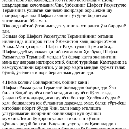
шеърларидан кечолмадим.Чин, ўзбекнинг Шафоат Раҳматулло
Термизийга ўхшаган қанчалаб шоирлари бор.Лекин шу
шоирлар орасида Шафоат аканинг ўз ўрни бор десам
янглишмаган бўламан.
Юқорида айтиб ўтганимиздек унинг камтарлиги ўзи бир дунё
эди.
Эсимда бор.Шафоат Раҳматулло Термизийнинг олтмиш
йиллигида иштирок этган Ўзбекистон халқ шоири Усмон
Азим:-Мен ҳозиргача Шафоат Раҳматулло Термизийга,-
Шафоат,-деб мурожаат қилиб келганман.Ҳолбуки, Шафоат
Раҳматулло Термизий мендан ўн ёшлар катта эканлигини
мана шу даврада иштирок этиб, билиб турибман.Камтарлик ва
камсуқумликни қарангки, у бирор марта мендан ҳурмат талаб
бўлиб, ўз ёшига ишора берган эмас,-деган эди.
4
.Нима қолди?-Бойларингми, бойинг қани?
Шафоат Раҳматулло Термизий бойлардан бойроқ эди.Ўзи
билан Боқий дунёга олиб кетадиган дунёси бўлмаса-да,
ўзидан сўнг қолдирадиган дунёси бор эди.Ҳолбуки бу дунё
ҳам, бошқаларга юк бўладиган даражада эмас, балки тўрт-беш
китобдан иборат бўлди.Чин, ҳали нашр этилишга
улгурилмаган шоирнинг бойликлари кўп бўлиши
мумкин.Лекин бу қоронғуликка тикилган кўзнинг
қўшиқларидай бир гап.Вақт-энг улуғ ҳакам.Қачонлардир
унинг чоп этилмайин қолган битиклар ўз ўқувчиларини топса