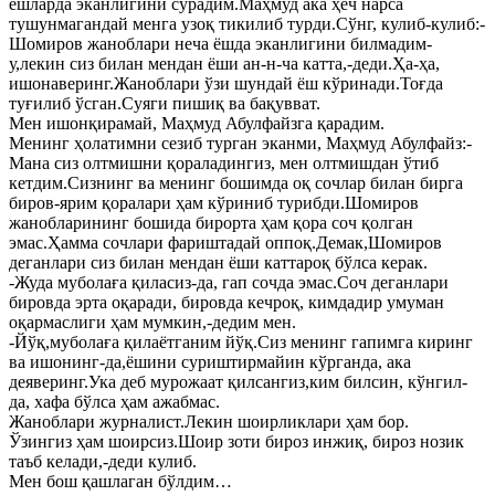
ёшларда эканлигини сўрадим.Маҳмуд ака ҳеч нарса
тушунмагандай менга узоқ тикилиб турди.Сўнг, кулиб-кулиб:-
Шомиров жаноблари неча ёшда эканлигини билмадим-
у,лекин сиз билан мендан ёши ан-н-ча катта,-деди.Ҳа-ҳа,
ишонаверинг.Жаноблари ўзи шундай ёш кўринади.Тоғда
туғилиб ўсган.Суяги пишиқ ва бақувват.
Мен ишонқирамай, Маҳмуд Абулфайзга қарадим.
Менинг ҳолатимни сезиб турган эканми, Маҳмуд Абулфайз:-
Мана сиз олтмишни қораладингиз, мен олтмишдан ўтиб
кетдим.Сизнинг ва менинг бошимда оқ сочлар билан бирга
биров-ярим қоралари ҳам кўриниб турибди.Шомиров
жанобларининг бошида бирорта ҳам қора соч қолган
эмас.Ҳамма сочлари фариштадай оппоқ.Демак,Шомиров
деганлари сиз билан мендан ёши каттароқ бўлса керак.
-Жуда муболаға қиласиз-да, гап сочда эмас.Соч деганлари
бировда эрта оқаради, бировда кечроқ, кимдадир умуман
оқармаслиги ҳам мумкин,-дедим мен.
-Йўқ,муболаға қилаётганим йўқ.Сиз менинг гапимга киринг
ва ишонинг-да,ёшини суриштирмайин кўрганда, ака
деяверинг.Ука деб мурожаат қилсангиз,ким билсин, кўнгил-
да, хафа бўлса ҳам ажабмас.
Жаноблари журналист.Лекин шоирликлари ҳам бор.
Ўзингиз ҳам шоирсиз.Шоир зоти бироз инжиқ, бироз нозик
таъб келади,-деди кулиб.
Мен бош қашлаган бўлдим…