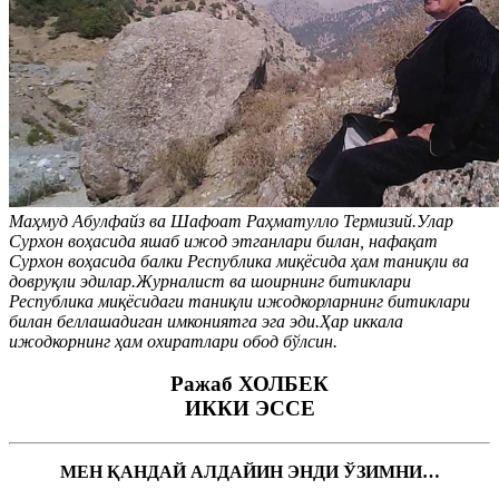
Маҳмуд Абулфайз ва Шафоат Раҳматулло Термизий.Улар
Сурхон воҳасида яшаб ижод этганлари билан, нафақат
Сурхон воҳасида балки Республика миқёсида ҳам таниқли ва
довруқли эдилар.Журналист ва шоирнинг битиклари
Республика миқёсидаги таниқли ижодкорларнинг битиклари
билан беллашадиган имкониятга эга эди.Ҳар иккала
ижодкорнинг ҳам охиратлари обод бўлсин.
Ражаб ХОЛБЕК
ИККИ ЭССЕ
МЕН ҚАНДАЙ АЛДАЙИН ЭНДИ ЎЗИМНИ…