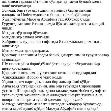
да, киноя тарзида айтилган сўзлари-да, мени бундай ҳолга
олиб келолмасди.
Эсимда, бир гурунгда ҳазил-мутойиба билан менинг
ижодимни Нобел мукофоти билан сийлаб қўйишди.
Ўша гурунгда Маҳмуд Абулфайз ташаббускор бўлди.
Гурунгда менинг ёзганларимда йўқ хислатлар юзага қалқиб
чиқди.
Мендан зўр шоир бўлмади.
Мендан зўр ёзувчи бўлмади.
Хайриятки, журналист сифатида ёзган мақолаларим тилга
олинмади.
Мен хижолатдан қизардим.
Қорачадан келганим ёрдам бериб, қизарганимни гурунгбозлар
сезишмади.
Шу кечаси уйга бориб,бўлиб ўтган гурунг тўғрисида бир
шеър қораладим.
Қоралаган шеъримни устознинг кенжа шогирдларидан
-Сирожиддин Иброҳим ўқиб қолди.
Ўқиди-ю,ҳеч нарса демасдан бир жимирайиб қўйди.
Анча вақт ўтгандан кейин, яна бир гурунгда Сирожиддин
устозга:-Шоирга кўп ҳам ҳазил қилаверманг,Нобел мукофоти
тўғрисидаги ҳазилларингиз аллақачон шеърга тушган. Яна
шоирнинг шеърига тушиб қолманг,-деди кулиб.
Маҳмуд Абулфайз мен ёзган шеърдан хабардор бўлмаса-да,
менга қараб кулиб қўйди.Маҳмуд Абулфайз мени қандай