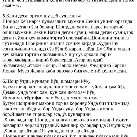
ажабмас.
5
.Қани деса,юртим шу деб суялсанг-а.
Шоирда ҳеч нарса бўлмаслиги мумкин.Лекин унинг юрагида
Ватан деган сўзи бордир.Шоирдан ҳамма нарсани тортиб
олиш мумкин, лекин Ватан деган сўзни, элим деган сўзни,эрк
деган сўзни ҳеч кимса тортиб ололмайди.Шоирнинг тилига
сўз келади.Шоирнинг дилига соғинч киради.Худди шу
соғинч-шоир тилида сўз бўлиб жаранглайди.Бу Сўзни ундан
ҳеч кимса тортиб ололмайди.У шу сўз орқали тарих
зарварақларига кириб бораверади.Агар шундай
бўлмаганда,Усмон Носир, Пабло Неруда, Федирико Гарсиа
Лорка, Мусо Жалил каби овозлар бизгача етиб келолмасди.
6
.Шоир ўтди, кунлари йўқ, шомлари йўқ.
Бугун шоир кетган дунёнинг эшиги ҳам, туйнуги ҳам йўқ.
Демак, унда тонг ҳам, кун ҳам шом ҳам йўқ.
Инчинун, тўрт фасл ҳам бундан мустасно эмас.
Бугун шоирнинг макони тор ва қоронғу.Унда биз тилимизда
зикр этган абадият бор.Унда сукут бор.Унда жимлик
бор.Яшаётган тириклар эса, ўз кунларини
кўраверадилар.Шоирдан қолган шеърлар кимнидир Руҳият
боғларига чорлаб туради.Кимнидир қулоқларида Эзгуликдан
қўшиқлар айтади.Эзгуликдан сирлар айтади.
Шоирнинг ишқдан бўлак ғами йўқ, ишқдан бўлак ками йўқ.