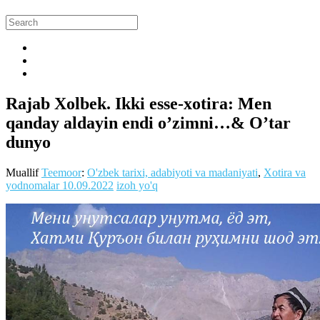
Rajab Xolbek. Ikki esse-xotira: Men
qanday aldayin endi o’zimni…& O’tar
dunyo
Muallif
Teemoor
:
O'zbek tarixi, adabiyoti va madaniyati
,
Xotira va
yodnomalar
10.09.2022
izoh yo'q