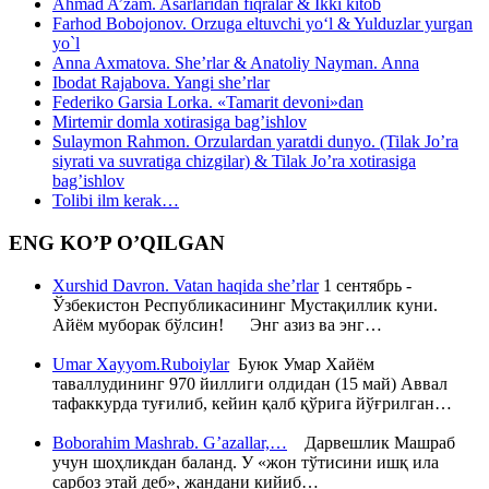
Ahmad A’zam. Asarlaridan fiqralar & Ikki kitob
Farhod Bobojonov. Orzuga eltuvchi yo‘l & Yulduzlar yurgan
yo`l
Anna Axmatova. She’rlar & Anatoliy Nayman. Anna
Ibodat Rajabova. Yangi she’rlar
Federiko Garsia Lorka. «Tamarit devoni»dan
Mirtemir domla xotirasiga bag’ishlov
Sulaymon Rahmon. Orzulardan yaratdi dunyo. (Tilak Jo’ra
siyrati va suvratiga chizgilar) & Tilak Jo’ra xotirasiga
bag’ishlov
Tolibi ilm kerak…
ENG KO’P O’QILGAN
Xurshid Davron. Vatan haqida she’rlar
1 сентябрь -
Ўзбекистон Республикасининг Мустақиллик куни.
Айём муборак бўлсин! Энг азиз ва энг…
Umar Xayyom.Ruboiylar
Буюк Умар Хайём
таваллудининг 970 йиллиги олдидан (15 май) Аввал
тафаккурда туғилиб, кейин қалб қўрига йўғрилган…
Boborahim Mashrab. G’azallar,…
Дарвешлик Машраб
учун шоҳликдан баланд. У «жон тўтисини ишқ ила
сарбоз этай деб», жандани кийиб…