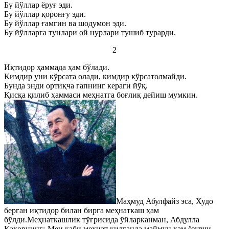
Бу йўллар ёруғ эди.
Бу йўллар қоронғу эди.
Бу йўллар ғамгин ва шодумон эди.
Бу йўлларга тунлари ой нурлари тушиб турарди.
2
Иқтидор ҳаммада ҳам бўлади.
Кимдир уни кўрсата олади, кимдир кўрсатолмайди.
Бунда энди ортиқча гапнинг кераги йўқ.
Қисқа қилиб ҳаммаси меҳнатга боғлиқ дейиш мумкин.
Маҳмуд Абулфайз эса, Худо
берган иқтидор билан бирга меҳнаткаш ҳам
бўлди.Меҳнаткашлик тўғрисида ўйларканман, Абдулла
Қаҳорнинг:-Мен каби меҳнат қилганда маймун ҳам ёзувчи