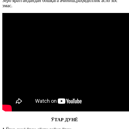
Зеро яратгандандан бошқага ачиниш,раҳмдиллик асло хос
эмас.
ЎТАР ДУНЁ