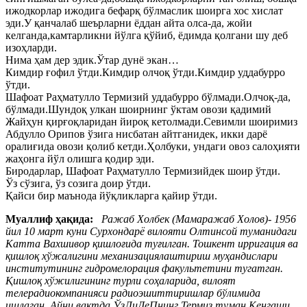
ижодкорлар ижодига бефарқ бўлмаслик шоирга хос хислат
эди.У қанчалаб шеърларни ёддан айта олса-да, жойи
келганда,камтарликни йўлга қўйиб, ёдимда қолгани шу деб
изоҳларди.
Нима ҳам дер эдик.Ўтар дунё экан…
Кимдир ғофил ўтди.Кимдир олчоқ ўтди.Кимдир уддабурро
ўтди.
Шафоат Раҳматулло Термизий уддабурро бўлмади.Олчоқ-да,
бўлмади.Шундоқ улкан шоирнинг ўктам овози қадимий
Жайҳун қирғоқларидан йироқ кетолмади.Севимли шоиримиз
Абдулло Орипов ўзига нисбатан айтганидек, икки дарё
оралиғида овози қолиб кетди.Ҳолбуки, ундаги овоз салоҳияти
жаҳонга йўл олишга қодир эди.
Биродарлар, Шафоат Раҳматулло Термизийдек шоир ўтди.
Ўз сўзига, ўз созига доир ўтди.
Қайси бир маънода йўқликларга қайир ўтди.
Муаллиф ҳақида:
Ражаб Холбек (Мамаражаб Холов)- 1956
йил 10 март куни Сурхондарё вилояти Олтинсой туманидаги
Катта Вахшивор қишлоғида туғилган. Тошкент ирригация ва
қишлоқ хўжалигини механизациялаштириш муҳандислари
институтининг гидромелорация факультетини тугатган.
Қишлоқ хўжилигининг турли соҳаларида, вилоят
телерадиокомпанияси радиоэшиттиришлар бўлимида
ишлаган. Айни вақтда ЎзЛиДеПнинг Термиз туман Кенгаши