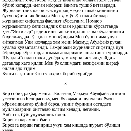
бўлиб кетарди,-деган ибораси ёдимга тушиб кетаверади.
Журналистлик касби эса, кўпроқ меҳнат талаб қилишини
бугун кўпчилик билади.Мен ҳам ўн-ўн икки йиллар
журналист сифатида фаолият кўрсатдим. Номдор
журналистлар беписандлик билан қаршилик кўрсатганда
ҳам,”Янги аср” радиосини ташкил қилишга ва оёқланишига
баҳоли-қудрат ўз ҳиссамни қўшдим.Мен буни нима учун
айтаяпман.Ўша кезларда ҳам мени Маҳмуд Абулфайз руҳан
қўллаб-қувватлаганди. Тажрибали журналист сифатида йўл-
йўриқлар кўрсатар, англамаганларимни англатишга уринарди.
Шунда:-Сендан икки дунёда ҳам журналист чиқмайди,-
деганлар хато қилди.Мен ўз олдимдаги вазифамни шараф
билан адо этдим.
Бунга вақтнинг ўзи гувоҳлик бериб турибди.
3
Бир собиқ раҳбар менга: -Биламан,Маҳмуд Абулфайз сизнинг
устозингиз.Кечирасиз-у, мен бу одамни шунчалик ёмон
кўраманки,агар қўйиб берса, унинг бурнини остидаги
мўйлабларини битталаб юлгим келади,-деганди.
Албатта, бўйсунувчанлик ёмон.
Бировга қарамлик ёмон.
Бировга қарши гапириш учун ҳам кишида журъат бўлиши
керак.