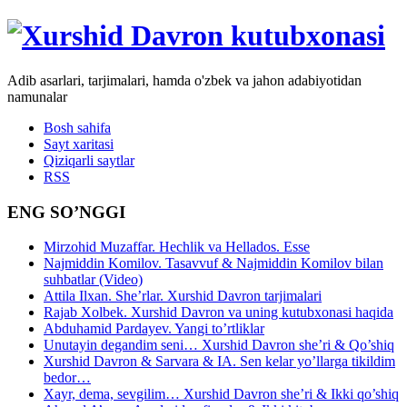
Adib asarlari, tarjimalari, hamda o'zbek va jahon adabiyotidan
namunalar
Bosh sahifa
Sayt xaritasi
Qiziqarli saytlar
RSS
ENG SO’NGGI
Mirzohid Muzaffar. Hechlik va Hellados. Esse
Najmiddin Komilov. Tasavvuf & Najmiddin Komilov bilan
suhbatlar (Video)
Attila Ilxan. She’rlar. Xurshid Davron tarjimalari
Rajab Xolbek. Xurshid Davron va uning kutubxonasi haqida
Abduhamid Pardayev. Yangi to’rtliklar
Unutayin degandim seni… Xurshid Davron she’ri & Qo’shiq
Xurshid Davron & Sarvara & IA. Sen kelar yo’llarga tikildim
bedor…
Xayr, dema, sevgilim… Xurshid Davron she’ri & Ikki qo’shiq