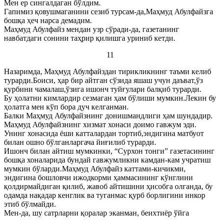
Мен ер сингалдаган бўлдим.
Гапимиз қовушмаганини сезиб турсам-да,Маҳмуд Абулфайзга
бошқа ҳеч нарса демадим.
Маҳмуд Абулфайз мендан узр сўради-да, газетанинг
навбатдаги сонини таҳрир қилишга уриниб кетди.
11
Назаримда, Маҳмуд Абулфайздан тирикликнинг таъми келиб
турарди.Боиси, ҳар бир айтган сўзида яшаш учун даъват,ўз
қурбини чамалаш,ўзига ишонч туйғулари балқиб турарди.
Бу ҳолатни кимлардир сезмаган ҳам бўлиши мумкин.Лекин бу
ҳолатга мен кўп бора дуч келганман.
Балки Маҳмуд Абулфайзнинг донишмандлиги ҳам шундадир.
Маҳмуд Абулфайзнинг хизмат хонаси доимо гавжум эди.
Унинг хонасида ёши катталардан тортиб,эндигина матбуот
билан ошно бўлганларгача йиғилиб турарди.
Ишонч билан айтиш мумкинки, “Сурхон тонги” газетасининг
бошқа хоналарида бундай гавжумликни камдан-кам учратиш
мумкин бўларди.Маҳмуд Абулфайз каттами-кичикми,
эндигина бошловчи ижодкорми ҳаммасининг кўнглини
қолдирмайдиган қилиб, жавоб айтишини ҳисобга олганда, бу
одамда нақадар кенглик ва туганмас қурб борлигини инкор
этиб бўлмайди.
Мен-да, шу сатрларни қоралар эканман, беихтиёр ўйга