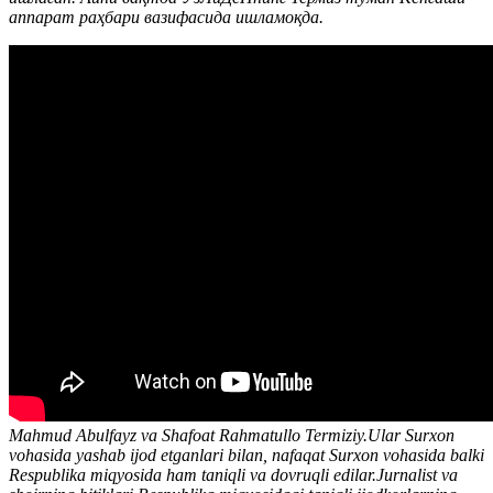
аппарат раҳбари вазифасида ишламоқда.
Mahmud Abulfayz va Shafoat Rahmatullo Termiziy.Ular Surxon
vohasida yashab ijod etganlari bilan, nafaqat Surxon vohasida balki
Respublika miqyosida ham taniqli va dovruqli edilar.Jurnalist va