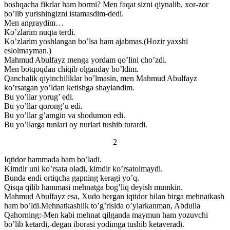
boshqacha fikrlar ham bormi? Men faqat sizni qiynalib, xor-zor
bo’lib yurishingizni istamasdim-dedi.
Men angraydim…
Ko’zlarim nuqta terdi.
Ko’zlarim yoshlangan bo’lsa ham ajabmas.(Hozir yaxshi
eslolmayman.)
Mahmud Abulfayz menga yordam qo’lini cho’zdi.
Men botqoqdan chiqib olganday bo’ldim.
Qanchalik qiyinchiliklar bo’lmasin, men Mahmud Abulfayz
ko’rsatgan yo’ldan ketishga shaylandim.
Bu yo’llar yorug’ edi.
Bu yo’llar qorong’u edi.
Bu yo’llar g’amgin va shodumon edi.
Bu yo’llarga tunlari oy nurlari tushib turardi.
2
Iqtidor hammada ham bo’ladi.
Kimdir uni ko’rsata oladi, kimdir ko’rsatolmaydi.
Bunda endi ortiqcha gapning keragi yo’q.
Qisqa qilib hammasi mehnatga bog’liq deyish mumkin.
Mahmud Abulfayz esa, Xudo bergan iqtidor bilan birga mehnatkash
ham bo’ldi.Mehnatkashlik to’g’risida o’ylarkanman, Abdulla
Qahorning:-Men kabi mehnat qilganda maymun ham yozuvchi
bo’lib ketardi,-degan iborasi yodimga tushib ketaveradi.