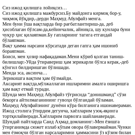
Сиз ижод қилишга лойиқсиз…
Сиз ижод қилишга мажбурсиз.Бу майдонга кирмоқ бор-у,
чиқмоқ йўқдир,-дерди Маҳмуд Абулфайз менга.
Мен буни ўша вақтларда бир рағбатлантириш-да, деб
ҳисоблаган бўлсам-да,кейинчалик, айниқса, шу кунлара буни
чуқур ҳис қилаяпман.Бу гапларнинг тагига етгандай
бўлаяпман.
Вақт ҳамма нарсани кўрсатади деган гапга ҳам ишониб
бораяпман.
Боиси, мен ҳозир нафақадаман.Мени кўриб қолган таниш-
билишлар:-Уйда ўтиравериш ҳам зерикарли бўлса керак,-деб
кўнгил билдиришган бўлишади.
Менда эса, аксинча…
Зерикишга вақтим ҳам бўлмайди.
Аксарият вақтда,мўлжаллаган ишларимни амалга оширишга
ҳам вақт етмай туради.
Шунда мен Маҳмуд Абулфайз тўғрисида “донишманд” сўзи
бекорга айтилмаганининг гувоҳи бўлгандай бўламан.
Маҳмуд Абулфайзнинг дунёни кўра билганига ишонавераман.
Ижод столига ўтирдим дегунча, хаёлларим узоқ-яқинга
тортқилайверади.Хаёлларим парвозга шайланаверади.
Шундай пайтларда Саид Аҳмад домланинг:-Мен ёзишга
ўтирганимда сюжет излаб кўпам овора бўлавермайман.Чунки
мен ёзмоқчи бўлган нарсаларимни ҳаммасини ўз кўзим билан