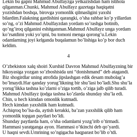
Lekin bu gapni Mahmud Abulfayzga yetkazishdan ham istihola
qilganman.Chunki, Mahmud Abulfayz gazetaga haqiqatni
yozishdan boshqa, birovga yomonlik qilmasligini yaxshi
bilardim.Falakning gardishini qarangki, o’sha rahbar ko’p yillardan
so’ng, o’zi Mahmud Abulfayzdan yordam so’rashga botinib,
qo’ng’iroq qilganini eshitganman.Mahmud Abulfayz unga yordam
ko’rsatdimi yoki yo’qmi, bu tomoni menga qorong’u.Lekin
odamlarning joyi kelganda buqalamun bo’lishiga ko’p bor duch
keldim.
4
O’zbekiston xalq shoiri Xurshid Davron Mahmud Abulfayzning bir
hikoyasiga yozgan so’zboshisida uni “donishmand” deb atagandi.
Biz shogirdlar uning atrofida jipslashgan edik desam mubolag’a
bo’lmaydi.Har qanday yorug’likning bir shu’lasi bo’ladi.Shu shu’la
yorug’likka tashna ko’zlarni o’ziga tortib, o’ziga jalb qilib turadi.
Mahmud Abulfayz ijodga tashna ko’zlarda shunday shu’la edi.
Chin, u hech kimdan omonlik kutmadi.
Hech kimdan yaxshilik ham kutmadi.
Achiqroq bo’lsa-da, aytish kerakki, ba’zan yaxshilik qilib ham
yomonlik topgan paytlari bo’ldi.
Shunday paytlarda ham, o’sha odamlarni yozg’irib o’tirmadi.
Hammasi yaratganga ayon. Hammasi o’tkinchi deb qo’yardi.
U haqni sevdi.Umrining so’ngigacha haqparast bo’lib o’tdi.