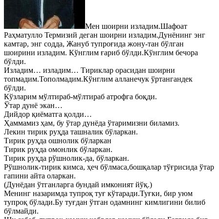
Мен шоирни изладим.Шафоат
Раҳматулло Термизий деган шоирни
изладим.Дунёнинг энг
камтар, энг содда, Жануб тупроғида жону-тан бўлган
шоирини изладим. Кўнглим ғариб бўлди.Кўнглим бечора
бўлди.
Изладим… изладим… Тириклар орасидан шоирни
топмадим.Тополмадим.Кўнглим алланечук ўртангандек
бўлди.
Кўзларим мўлтираб-мўлтираб атрофга боқди.
Ўтар дунё экан…
Дийдор қиёматга қолди…
Ҳаммамиз ҳам, бу ўтар дунёда ўтаримизни биламиз.
Лекин тирик руҳда ташналик бўларкан.
Тирик руҳда ошнолик бўларкан
Тирик руҳда омонлик бўларкан.
Тирик руҳда рўшнолик-да, бўларкан.
Рўшнолик-тирик кимса, ҳеч бўлмаса,бошқалар тўғрисида ўтар
гапини айта оларкан.
(Дунёдан ўтганларга бундай имконият йўқ.)
Менинг назаримда тупроқ туғ кўтаради.Туғки, бир уюм
тупроқ бўлади.Бу туғдан ўтган одамнинг кимлигини билиб
бўлмайди.