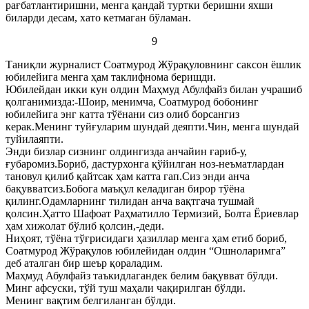
рағбатлантиришни, менга қандай туртки беришни яхши
биларди десам, хато кетмаган бўламан.
9
Таниқли журналист Соатмурод Жўрақуловнинг саксон ёшлик
юбилейига менга ҳам таклифнома беришди.
Юбилейдан икки кун олдин Маҳмуд Абулфайз билан учрашиб
қолганимизда:-Шоир, менимча, Соатмурод бобонинг
юбилейига энг катта тўёнани сиз олиб борсангиз
керак.Менинг туйғуларим шундай деяпти.Чин, менга шундай
туйилаяпти.
Энди бизлар сизнинг олдингизда анчайин ғариб-у,
ғубаромиз.Бориб, дастурхонга қўйилган ноз-неъматлардан
тановул қилиб қайтсак ҳам катта гап.Сиз энди анча
бақувватсиз.Бобога маъқул келадиган бирор тўёна
қилинг.Одамларнинг тилидан анча вақтгача тушмай
қолсин.Ҳатто Шафоат Раҳматилло Термизий, Болта Ёриевлар
ҳам хижолат бўлиб қолсин,-деди.
Ниҳоят, тўёна тўғрисидаги ҳазиллар менга ҳам етиб бориб,
Соатмурод Жўрақулов юбилейидан олдин “Ошноларимга”
деб аталган бир шеър қораладим.
Маҳмуд Абулфайз таъкидлагандек белим бақувват бўлди.
Минг афсуски, тўй туш маҳали чақирилган бўлди.
Менинг вақтим белгиланган бўлди.