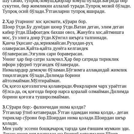
Шу сабаб, тупроқ-хомуш,қабрлар хомуш бўлади.Бағрида бир
сукутни, бир жимликни аллалаб туради.Тупроқ мозий бўлади.
Тупроқ осий бўлади.Ўтганларни тупроқ яширади.
2
.Ҳар ўтарнинг хос қисмати, кўрари бор.
Шоир ўтди.Бу дунёдан шоир ўтди.Ватан деган, элим деган
кабир ўтди.Шафоатдек бахши овоз, Жанубга хос,айтмишга
мос, ўз элига доир ўтди.Кўнгил шеърга талпинади.
Қанча ўқисанг-да,зерикмайсан.Руҳидан-руҳ
олаверасан.Қайта-қайта дунёга келгандек
бўлаверасан.Эзгулик сари бораверасан.
Унинг ҳар бир сатри халқчил.Ҳар бир сатрида тириклик
ифори уфуриб тургандек бўлаверади.
Нималардир демоқчи бўламан.Бўғзимга аллақандай жимлик
тиқилгандек бўлади.Дилимда борини
айтолмайман.Мўлтирайман.
Оқ қоғоз қоғозлигича қолаверади.Фикрларим чарх ураётган
бўлса-да, оқ қоғозда бирор нарса қоралай олмайман.Дилимда
борини қоғозга туширолмайман.
3
.Сўрари бор:- фалончидан нима қолди?
Ўтганлар ўтиб кетаверади.Ўтган одамдан нима қолди,- деган
тириклар сўрови бор.Шоирдан нима қолади.Шоирдан шеър
қолади.
Мен ушбу эссени бошқачароқ тарзда ҳам ёзишим мумкин эди.
Лекин шоир шеърларидан юз ўгириб кетолмадим.Шоир