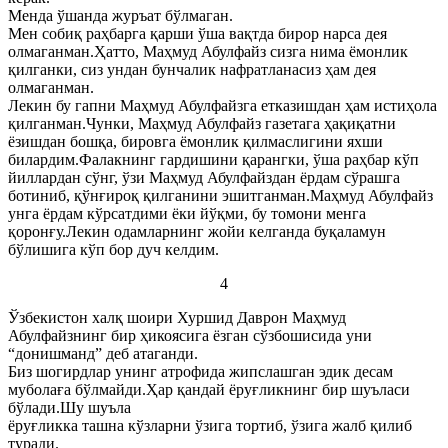
Менда ўшанда журъат бўлмаган.
Мен собиқ раҳбарга қарши ўша вақтда бирор нарса дея
олмаганман.Ҳатто, Маҳмуд Абулфайз сизга нима ёмонлик
қилганки, сиз ундан бунчалик нафратланасиз ҳам дея
олмаганман.
Лекин бу гапни Маҳмуд Абулфайзга етказишдан ҳам истиҳола
қилганман.Чунки, Маҳмуд Абулфайз газетага ҳақиқатни
ёзишдан бошқа, бировга ёмонлик қилмаслигини яхши
билардим.Фалакнинг гардишини қарангки, ўша раҳбар кўп
йиллардан сўнг, ўзи Маҳмуд Абулфайздан ёрдам сўрашга
ботиниб, қўнғироқ қилганини эшитганман.Маҳмуд Абулфайз
унга ёрдам кўрсатдими ёки йўқми, бу томони менга
қоронғу.Лекин одамларнинг жойи келганда буқаламун
бўлишига кўп бор дуч келдим.
4
Ўзбекистон халқ шоири Хуршид Даврон Маҳмуд
Абулфайзнинг бир ҳикоясига ёзган сўзбошисида уни
“донишманд” деб атаганди.
Биз шогирдлар унинг атрофида жипслашган эдик десам
муболаға бўлмайди.Ҳар қандай ёруғликнинг бир шуъласи
бўлади.Шу шуъла
ёруғликка ташна кўзларни ўзига тортиб, ўзига жалб қилиб
туради.