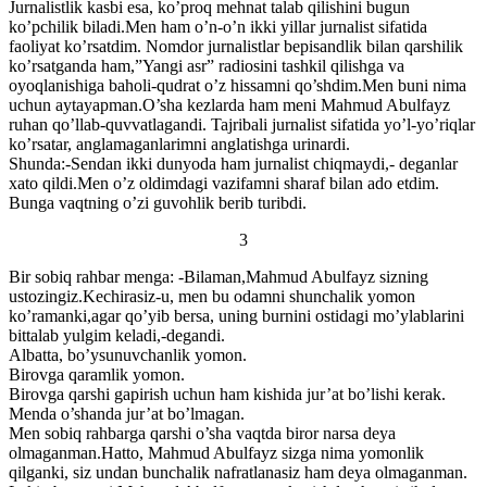
Jurnalistlik kasbi esa, ko’proq mehnat talab qilishini bugun
ko’pchilik biladi.Men ham o’n-o’n ikki yillar jurnalist sifatida
faoliyat ko’rsatdim. Nomdor jurnalistlar bepisandlik bilan qarshilik
ko’rsatganda ham,”Yangi asr” radiosini tashkil qilishga va
oyoqlanishiga baholi-qudrat o’z hissamni qo’shdim.Men buni nima
uchun aytayapman.O’sha kezlarda ham meni Mahmud Abulfayz
ruhan qo’llab-quvvatlagandi. Tajribali jurnalist sifatida yo’l-yo’riqlar
ko’rsatar, anglamaganlarimni anglatishga urinardi.
Shunda:-Sendan ikki dunyoda ham jurnalist chiqmaydi,- deganlar
xato qildi.Men o’z oldimdagi vazifamni sharaf bilan ado etdim.
Bunga vaqtning o’zi guvohlik berib turibdi.
3
Bir sobiq rahbar menga: -Bilaman,Mahmud Abulfayz sizning
ustozingiz.Kechirasiz-u, men bu odamni shunchalik yomon
ko’ramanki,agar qo’yib bersa, uning burnini ostidagi mo’ylablarini
bittalab yulgim keladi,-degandi.
Albatta, bo’ysunuvchanlik yomon.
Birovga qaramlik yomon.
Birovga qarshi gapirish uchun ham kishida jur’at bo’lishi kerak.
Menda o’shanda jur’at bo’lmagan.
Men sobiq rahbarga qarshi o’sha vaqtda biror narsa deya
olmaganman.Hatto, Mahmud Abulfayz sizga nima yomonlik
qilganki, siz undan bunchalik nafratlanasiz ham deya olmaganman.