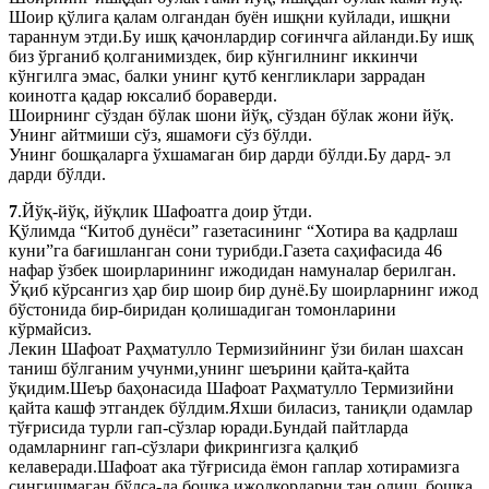
Шоир қўлига қалам олгандан буён ишқни куйлади, ишқни
тараннум этди.Бу ишқ қачонлардир соғинчга айланди.Бу ишқ
биз ўрганиб қолганимиздек, бир кўнгилнинг иккинчи
кўнгилга эмас, балки унинг қутб кенгликлари заррадан
коинотга қадар юксалиб бораверди.
Шоирнинг сўздан бўлак шони йўқ, сўздан бўлак жони йўқ.
Унинг айтмиши сўз, яшамоғи сўз бўлди.
Унинг бошқаларга ўхшамаган бир дарди бўлди.Бу дард- эл
дарди бўлди.
7
.Йўқ-йўқ, йўқлик Шафоатга доир ўтди.
Қўлимда “Китоб дунёси” газетасининг “Хотира ва қадрлаш
куни”га бағишланган сони турибди.Газета саҳифасида 46
нафар ўзбек шоирларининг ижодидан намуналар берилган.
Ўқиб кўрсангиз ҳар бир шоир бир дунё.Бу шоирларнинг ижод
бўстонида бир-биридан қолишадиган томонларини
кўрмайсиз.
Лекин Шафоат Раҳматулло Термизийнинг ўзи билан шахсан
таниш бўлганим учунми,унинг шеърини қайта-қайта
ўқидим.Шеър баҳонасида Шафоат Раҳматулло Термизийни
қайта кашф этгандек бўлдим.Яхши биласиз, таниқли одамлар
тўғрисида турли гап-сўзлар юради.Бундай пайтларда
одамларнинг гап-сўзлари фикрингизга қалқиб
келаверади.Шафоат ака тўғрисида ёмон гаплар хотирамизга
сингишмаган бўлса-да,бошқа ижодкорларни тан олиш, бошқа