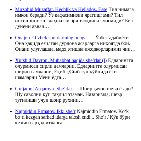
Mirzohid Muzaffar. Hechlik va Hellados. Esse
Тил нимага
имкон беради? Ўз қафасимизни яратишгами? Тил
инсоннинг энг даҳшатли эринчоқлиги эмасмиди? Биз
дунёни аввал…
Onajon. O’zbek shoirlarining onaga…
Ўзбек адабиёти
Она ҳақида ёзилган дурдона асарларга ниҳоятда бой.
Онани улуғлашда, мадҳ этишда ижодкорларимиз чин…
Xurshid Davron. Muhabbat haqida she’rlar (I)
Ёдларингга
олурмисан сирли дамларни, Ёдларингга олурмисан
ширин ғамларни, Ёқиб қўйиб тун қўйнида ёки
шамларни Мени ёдга…
Guljamol Asqarova. She’rlar.
Шоир қачон шеър ёзади?
Шу саволни кўп таҳлил этаман. Назаримда, шеър
туғилиши учун шоир руҳини…
Najmiddin Ermatov. Ikki she’r
Najmiddin Ermatov. Ko‘k
bo‘ri kezgan sarhad itlarga talosh endi... She’r / Кўк бўри
кезган сарҳад итларга…