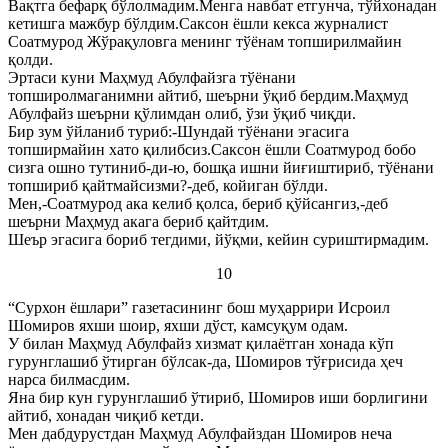
Вақтга бефарқ бўлолмадим.Менга навбат етгунча, тўйхонадан
кетишга мажбур бўлдим.Саксон ёшли кекса журналист
Соатмурод Жўрақуловга менинг тўёнам топширилмайин
қолди.
Эртаси куни Маҳмуд Абулфайзга тўёнани
топширолмаганимни айтиб, шеърни ўқиб бердим.Маҳмуд
Абулфайз шеърни қўлимдан олиб, ўзи ўқиб чиқди.
Бир зум ўйланиб туриб:-Шундай тўёнани эгасига
топширмайин хато қилибсиз.Саксон ёшли Соатмурод бобо
сизга ошно тутиниб-ди-ю, бошқа ишни йиғиштириб, тўёнани
топшириб қайтмайсизми?-деб, койиган бўлди.
Мен,-Соатмурод ака келиб қолса, бериб қўйсангиз,-деб
шеърни Маҳмуд акага бериб қайтдим.
Шеър эгасига бориб тегдими, йўқми, кейин суриштирмадим.
10
“Сурхон ёшлари” газетасининг бош муҳаррири Исроил
Шомиров яхши шоир, яхши дўст, камсуқум одам.
У билан Маҳмуд Абулфайз хизмат қилаётган хонада кўп
гурунглашиб ўтирган бўлсак-да, Шомиров тўғрисида ҳеч
нарса билмасдим.
Яна бир кун гурунглашиб ўтириб, Шомиров иши борлигини
айтиб, хонадан чиқиб кетди.
Мен дабдурустдан Маҳмуд Абулфайздан Шомиров неча