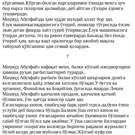
кўрганман.Кўрган-билган нарсаларимни ёзишда менга ҳеч
бир нарса тихирлик қилмайди,-деб айтган сўзлари ёдимга
тушаверади.
Маҳмуд Абулфайзда ҳам худди шундай ҳолат бор эди.
Ёзув машинкасиқаршисига ўтириб, нималар тўғрисида ёзсам
экан деган фикрда хаёл суриб ўтирмасди.Ёзув машинкасига
ўтирди дегунча, тез ва равон ёзаверарди.Баъзида биз ёнида
ўтириб ҳам, қисқа вақт оралиғида бир ажойиб мақола
тайёрлаб қўйганини ҳам сезмай қолардик.
7
Маҳмуд Абулфайз нафақат мени, балки кўплаб ижодкорларни
ҳамиша руҳан рағбатлантириб турарди..
Маҳмуд Абулфайз рағбати билан кўплаб шеърларим дунёга
келганлигини қайд этмасам хатолик бўлади.У бугун ва
эртанинг, Фонийлик ва Боқийлик ўртасида яшарди.Лекин
Маҳмуд Абулфайз қанчалик иродали, қанчалик қатъий
бўлмасин, ўзи ҳаётда хокисор одам эди.
Ёзганларида киноя, ташбеҳлар барқ уриб турса-да,буни ёзиш
услуби деб баҳоласа бўлади.Балким ўша енгил киноя ва
ташбеҳлар унинг ёзганларини анчайин ўқимишли бўлишига
сабаб бўлган бўлса ҳам ажабмас.У ўша саксончи йиллардан
умрининг охиригача вилоятда биринчи рақамли журналист
бўлиб келди десам муболаға бўлмас.Кўплаб нуфузли