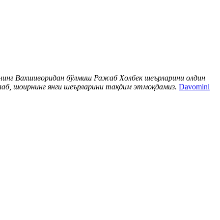
нинг Вахшиворидан бўлмиш Ражаб Холбек шеърларини олдин
длаб, шоирнинг янги шеърларини тақдим этмоқдамиз.
Davomini