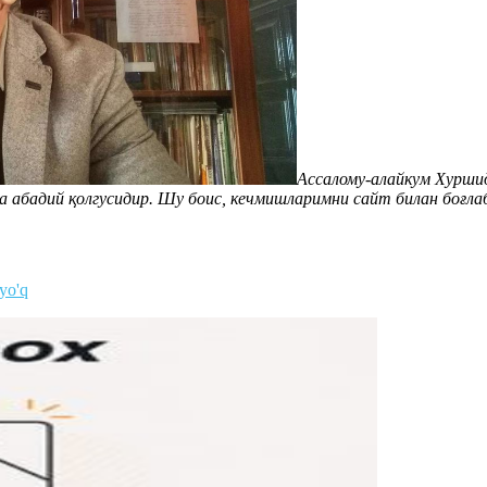
Ассалому-алайкум Хуршид
а абадий қолгусидир. Шу боис, кечмишларимни сайт билан боғл
 yo'q