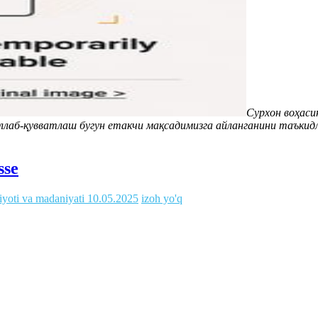
Сурхон воҳаси
қўллаб-қувватлаш бугун етакчи мақсадимизга айланганини таъки
sse
iyoti va madaniyati
10.05.2025
izoh yo'q