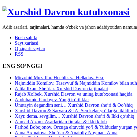
Adib asarlari, tarjimalari, hamda o'zbek va jahon adabiyotidan namun
Bosh sahifa
Sayt xaritasi
Qiziqarli saytlar
RSS
ENG SO’NGGI
Mirzohid Muzaffar. Hechlik va Hellados. Esse
Najmiddin Komilov. Tasavvuf & Najmiddin Komilov bilan suhb
Attila Ilxan. She’rlar. Xurshid Davron tarjimalari
Rajab Xolbek. Xurshid Davron va uning kutubxonasi haqida
Abduhamid Pardayev. Yangi to’rtliklar
Unutayin degandim seni… Xurshid Davron she’ri & Qo’shiq
Xurshid Davron & Sarvara & IA. Sen kelar yo’llarga tikildim
Xayr, dema, sevgilim… Xurshid Davron she’ri & Ikki qo’shiq
Ahmad A’zam. Asarlaridan fiqralar & Ikki kitob
Farhod Bobojonov. Orzuga eltuvchi yo‘l & Yulduzlar yurgan y
Anna Axmatova. She’rlar & Anatoliy Nayman. Anna