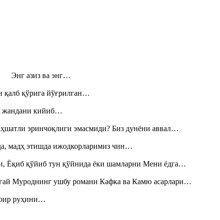
н! Энг азиз ва энг…
н қалб қўрига йўғрилган…
», жандани кийиб…
аҳшатли эринчоқлиги эмасмиди? Биз дунёни аввал…
шда, мадҳ этишда ижодкорларимиз чин…
и, Ёқиб қўйиб тун қўйнида ёки шамларни Мени ёдга…
Тоғай Муроднинг ушбу романи Кафка ва Камю асарлари…
шоир руҳини…