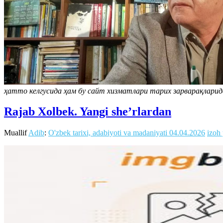
ҳатто келгусида ҳам бу сайт хизматлари тарих зарварақларид
Rajab Xolbek. Yangi she’rlardan
Muallif
Adib
:
O'zbek tarixi, adabiyoti va madaniyati
04.04.2026
izoh