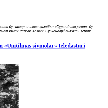
ана бу гапларни илова қилибди: «Хуршид ака,менинг бу
Ҳурмат билан Ражаб Холбек. Сурхондарё вилояти Термиз
 «Unitilmas siymolar» teledasturi