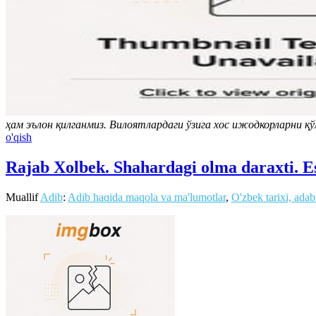
ҳам эълон қилганмиз. Вилоятлардаги ўзига хос ижодкорларни 
o'qish
Rajab Xolbek. Shahardagi olma daraxti. E
Muallif
Adib
:
Adib haqida maqola va ma'lumotlar
,
O'zbek tarixi, adab