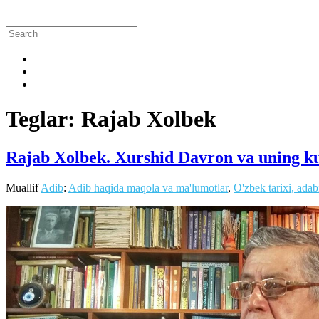
Teglar: Rajab Xolbek
Rajab Xolbek. Xurshid Davron va uning k
Muallif
Adib
:
Adib haqida maqola va ma'lumotlar
,
O'zbek tarixi, adab