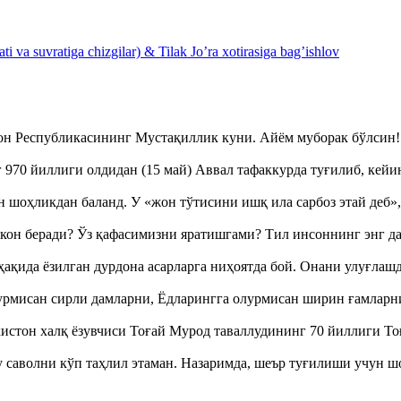
 va suvratiga chizgilar) & Tilak Jo’ra xotirasiga bag’ishlov
тон Республикасининг Мустақиллик куни. Айём муборак бўлси
970 йиллиги олдидан (15 май) Аввал тафаккурда туғилиб, кейи
оҳликдан баланд. У «жон тўтисини ишқ ила сарбоз этай деб
кон беради? Ўз қафасимизни яратишгами? Тил инсоннинг энг д
ақида ёзилган дурдона асарларга ниҳоятда бой. Онани улуғла
урмисан сирли дамларни, Ёдларингга олурмисан ширин ғамларн
истон халқ ёзувчиси Тоғай Мурод таваллудининг 70 йиллиги 
аволни кўп таҳлил этаман. Назаримда, шеър туғилиши учун 