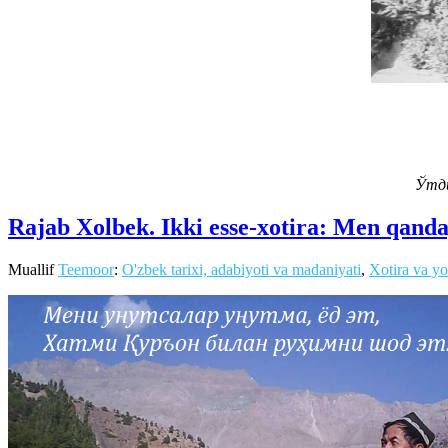
Ўтди
Rajab Xolbek. Ikki esse-xotira: Men qand
Muallif
Teemoor
:
O'zbek tarixi, adabiyoti va madaniyati
,
Xotira va y