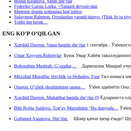
Ibodat Rajabova. Yangi she’rlar
Federiko Garsia Lorka. «Tamarit devoni»dan
Mirtemir domla xotirasiga bag’ishlov
Sulaymon Rahmon. Orzulardan yaratdi dunyo. (Tilak Jo’ra siyrati
Tolibi ilm kerak…
ENG KO’P O’QILGAN
Xurshid Davron. Vatan haqida she’rlar
1 сентябрь - Ўзбекис
Umar Xayyom.Ruboiylar
Буюк Умар Хайём таваллудининг 
Boborahim Mashrab. G’azallar,…
Дарвешлик Машраб учун ш
Mirzohid Muzaffar. Hechlik va Hellados. Esse
Тил нимага им
Onajon. O’zbek shoirlarining onaga…
Ўзбек адабиёти Она ҳ
Xurshid Davron. Muhabbat haqida she’rlar (I)
Ёдларингга ол
Bibi Robia Saidova. Tog‘ay Murodning “Bu dunyoda…
Ўзбек
Guljamol Asqarova. She’rlar.
Шоир қачон шеър ёзади? Шу с