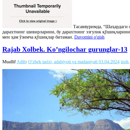
Тасаввуримда, “Шаҳардаги о
дарахтнинг шивирларини, бу дарахтнинг эзгулик қўшиқларини 
мен ҳам ўзимча қўшиқлар битаман.
Davomini o'qish
Rajab Xolbek. Ko’ngilochar gurunglar-13
Muallif
Adib
:
O'zbek tarixi, adabiyoti va madaniyati
03.04.2024
izoh