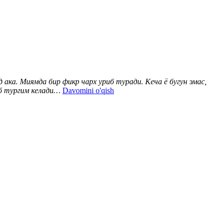
 ака. Миямда бир фикр чарх уриб туради. Кеча ё бугун эмас,
аб тургим келади…
Davomini o'qish