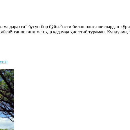
лма дарахти” бугун бор бўйи-басти билан олис-олислардан кўри
айтаётганлигини мен ҳар қадамда ҳис этиб тураман. Кундузми, 
 yo'q