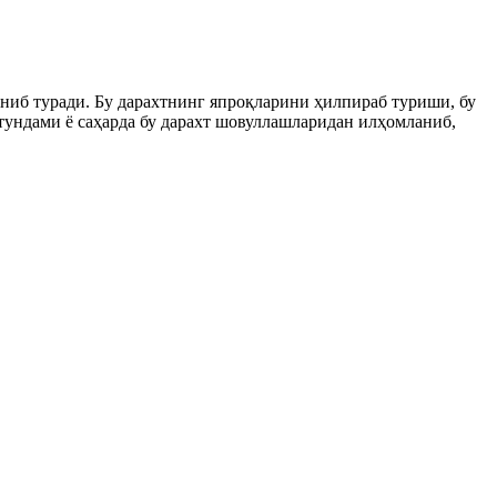
ниб туради. Бу дарахтнинг япроқларини ҳилпираб туриши, бу
тундами ё саҳарда бу дарахт шовуллашларидан илҳомланиб,