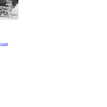
'qish