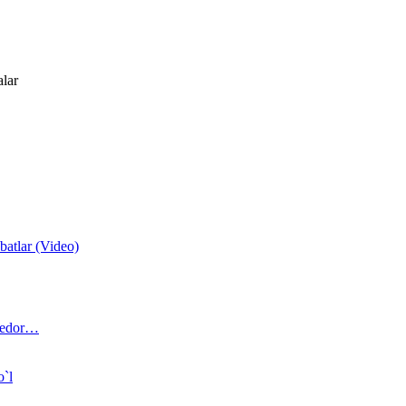
alar
atlar (Video)
 bedor…
o`l