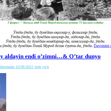
3 феврал — Атоқли адиб Тоғай Мурод туғилган куннинг 75 йиллиги олдидан
Ўтди-ўтди, бу дунёдан-оқиллар-у, фозиллар ўтди.
Ўтди-ўтди, бу дунёдан-шоҳлар-да, гадолар-да, ўтди.
Ўтди-ўтди, бу дунёдан-номдорлар-да, номсизлар-да, ўтди.
-ўтди, бу дунёдан-Тоғай Мурод деган ёзувчи-да, ўтди.
Davomini o
ay aldayin endi o’zimni…& O’tar dunyo
odnomalar
10.09.2022
izoh yo'q