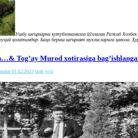
Ушбу шеърларни кутубхонамизга йўллаган Ражаб Холбек м
г руҳий ҳолатимдир. Баҳо бериш шеърият мухлисларига ҳавола. 
da…& Tog’ay Murod xotirasiga bag’ishlangan
malar
01.02.2023
izoh yo'q