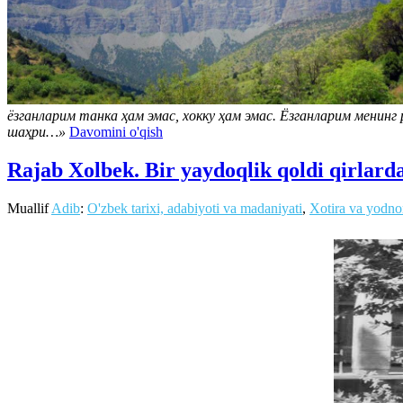
ёзганларим танка ҳам эмас, хокку ҳам эмас. Ёзганларим менин
шаҳри…»
Davomini o'qish
Rajab Xolbek. Bir yaydoqlik qoldi qirlar
Muallif
Adib
:
O'zbek tarixi, adabiyoti va madaniyati
,
Xotira va yodno