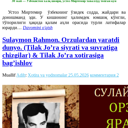
30 май — Ўзбекистон халқ шоири, устоз Миртемир таваллуд топган кун
Устоз Миртемир ўзбекнинг ўзидек содда, жайдари ва
донишманд эди. У кишининг ҳалимдек юмшоқ кўнгли,
тўпорилиги ҳақида қалам аҳли орасида турли латифалар
юрарди…
Davomini o'qish
Sulaymon Rahmon. Orzulardan yaratdi
dunyo. (Tilak Jo’ra siyrati va suvratiga
chizgilar) & Tilak Jo’ra xotirasiga
bag’ishlov
Muallif
Adib
:
Xotira va yodnomalar
25.05.2026
комментария 2