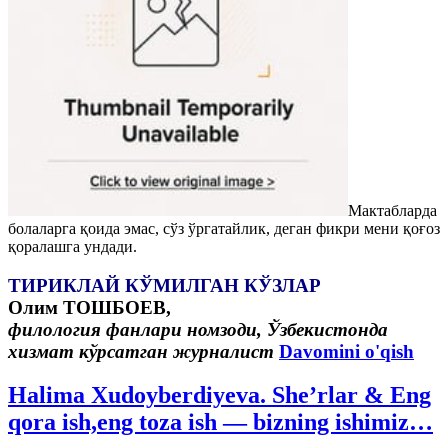
Мактабларда
болаларга қоида эмас, сўз ўргатайлик, деган фикри мени қоғоз
қоралашга ундади.
ТИРИКЛАЙ КЎМИЛГАН КЎЗЛАР
Олим ТОШБОЕВ,
филология фанлари номзоди,
Ўзбекистонда
хизмат кўрсатган журналист
Davomini o'qish
Halima Xudoyberdiyeva. She’rlar & Eng
qora ish,eng toza ish — bizning ishimiz…