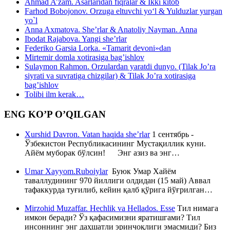
Ahmad A’zam. Asarlaridan fiqralar & Ikki kitob
Farhod Bobojonov. Orzuga eltuvchi yo‘l & Yulduzlar yurgan
yo`l
Anna Axmatova. She’rlar & Anatoliy Nayman. Anna
Ibodat Rajabova. Yangi she’rlar
Federiko Garsia Lorka. «Tamarit devoni»dan
Mirtemir domla xotirasiga bag’ishlov
Sulaymon Rahmon. Orzulardan yaratdi dunyo. (Tilak Jo’ra
siyrati va suvratiga chizgilar) & Tilak Jo’ra xotirasiga
bag’ishlov
Tolibi ilm kerak…
ENG KO’P O’QILGAN
Xurshid Davron. Vatan haqida she’rlar
1 сентябрь -
Ўзбекистон Республикасининг Мустақиллик куни.
Айём муборак бўлсин! Энг азиз ва энг…
Umar Xayyom.Ruboiylar
Буюк Умар Хайём
таваллудининг 970 йиллиги олдидан (15 май) Аввал
тафаккурда туғилиб, кейин қалб қўрига йўғрилган…
Mirzohid Muzaffar. Hechlik va Hellados. Esse
Тил нимага
имкон беради? Ўз қафасимизни яратишгами? Тил
инсоннинг энг даҳшатли эринчоқлиги эмасмиди? Биз