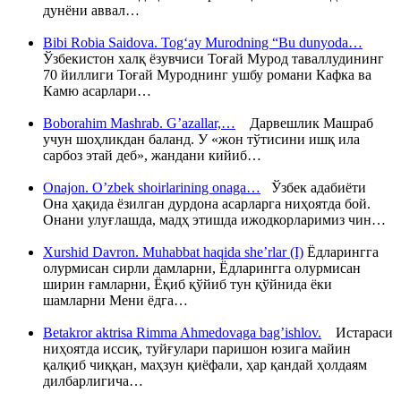
дунёни аввал…
Bibi Robia Saidova. Tog‘ay Murodning “Bu dunyoda…
Ўзбекистон халқ ёзувчиси Тоғай Мурод таваллудининг
70 йиллиги Тоғай Муроднинг ушбу романи Кафка ва
Камю асарлари…
Boborahim Mashrab. G’azallar,…
Дарвешлик Машраб
учун шоҳликдан баланд. У «жон тўтисини ишқ ила
сарбоз этай деб», жандани кийиб…
Onajon. O’zbek shoirlarining onaga…
Ўзбек адабиёти
Она ҳақида ёзилган дурдона асарларга ниҳоятда бой.
Онани улуғлашда, мадҳ этишда ижодкорларимиз чин…
Xurshid Davron. Muhabbat haqida she’rlar (I)
Ёдларингга
олурмисан сирли дамларни, Ёдларингга олурмисан
ширин ғамларни, Ёқиб қўйиб тун қўйнида ёки
шамларни Мени ёдга…
Betakror aktrisa Rimma Ahmedovaga bag’ishlov.
Истараси
ниҳоятда иссиқ, туйғулари паришон юзига майин
қалқиб чиққан, маҳзун қиёфали, ҳар қандай ҳолдаям
дилбарлигича…