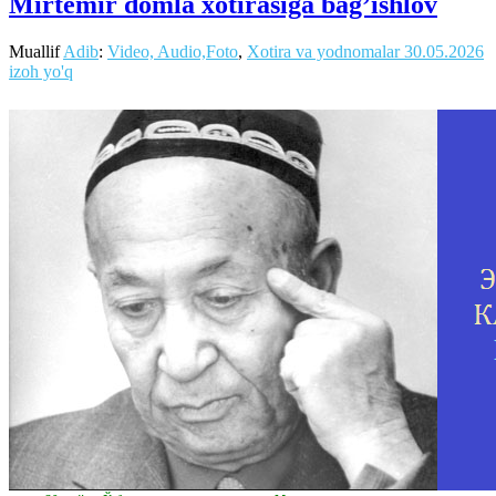
Mirtemir domla xotirasiga bag’ishlov
Muallif
Adib
:
Video, Audio,Foto
,
Xotira va yodnomalar
30.05.2026
izoh yo'q