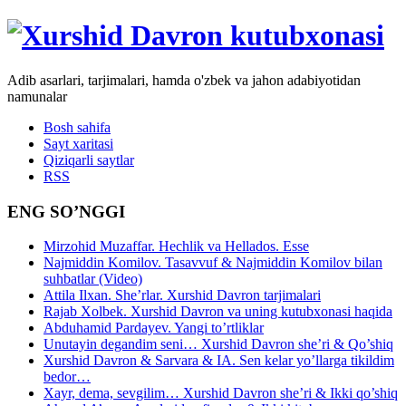
Adib asarlari, tarjimalari, hamda o'zbek va jahon adabiyotidan
namunalar
Bosh sahifa
Sayt xaritasi
Qiziqarli saytlar
RSS
ENG SO’NGGI
Mirzohid Muzaffar. Hechlik va Hellados. Esse
Najmiddin Komilov. Tasavvuf & Najmiddin Komilov bilan
suhbatlar (Video)
Attila Ilxan. She’rlar. Xurshid Davron tarjimalari
Rajab Xolbek. Xurshid Davron va uning kutubxonasi haqida
Abduhamid Pardayev. Yangi to’rtliklar
Unutayin degandim seni… Xurshid Davron she’ri & Qo’shiq
Xurshid Davron & Sarvara & IA. Sen kelar yo’llarga tikildim
bedor…
Xayr, dema, sevgilim… Xurshid Davron she’ri & Ikki qo’shiq