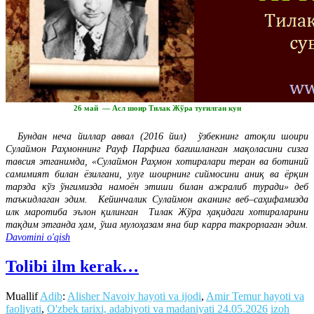
26 май — Асл шоир Тилак Жўра туғилган кун
Бундан неча йиллар аввал (2016 йил) ўзбекнинг атоқли шоири
Сулаймон Раҳмоннинг Рауф Парфига бағишланган мақоласини сизга
тавсия этганимда, «Сулаймон Раҳмон хотиралари теран ва ботиний
самимият билан ёзилгани, улуғ шоирнинг сиймосини аниқ ва ёрқин
тарзда кўз ўнгимизда намоён этиши билан ажралиб туради» деб
таъкидлаган эдим. Кейинчалик Сулаймон аканинг веб–саҳифамизда
илк маротиба эълон қилинган Тилак Жўра ҳақидаги хотираларини
тақдим этганда ҳам, ўша мулоҳазам яна бир карра такрорлаган эдим.
Davomini o'qish
Tolibi ilm kerak…
Muallif
Adib
:
Alisher Navoiy hayoti va ijodi
,
Amir Temur hayoti va
faoliyati
,
O'zbek tarixi, adabiyoti va madaniyati
24.05.2026
izoh