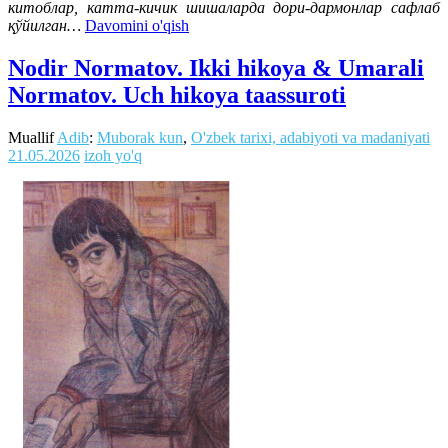
китоблар, катта-кичик шишаларда дори-дармонлар сафлаб
қўйилган…
Davomini o'qish
Nodir Normatov. Ikki hikoya & Umarali
Normatov. Uch hikoya taassuroti
Muallif
Adib
:
Muborak kun
,
O'zbek tarixi, adabiyoti va madaniyati
21.05.2026
izoh yo'q