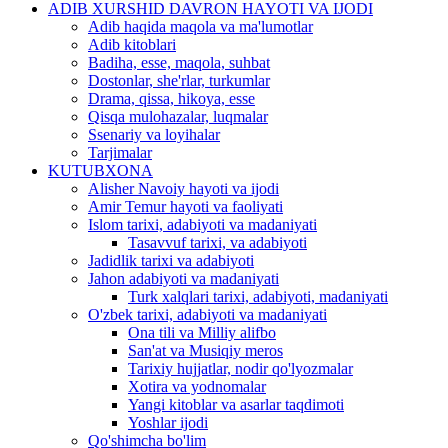
ADIB XURSHID DAVRON HAYOTI VA IJODI
Adib haqida maqola va ma'lumotlar
Adib kitoblari
Badiha, esse, maqola, suhbat
Dostonlar, she'rlar, turkumlar
Drama, qissa, hikoya, esse
Qisqa mulohazalar, luqmalar
Ssenariy va loyihalar
Tarjimalar
KUTUBXONA
Alisher Navoiy hayoti va ijodi
Amir Temur hayoti va faoliyati
Islom tarixi, adabiyoti va madaniyati
Tasavvuf tarixi, va adabiyoti
Jadidlik tarixi va adabiyoti
Jahon adabiyoti va madaniyati
Turk xalqlari tarixi, adabiyoti, madaniyati
O'zbek tarixi, adabiyoti va madaniyati
Ona tili va Milliy alifbo
San'at va Musiqiy meros
Tarixiy hujjatlar, nodir qo'lyozmalar
Xotira va yodnomalar
Yangi kitoblar va asarlar taqdimoti
Yoshlar ijodi
Qo'shimcha bo'lim