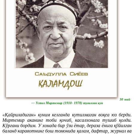
30 май
— Устоз Миртемир (1910- 1978) туғилган кун
«Қайриладиган» куним келганда кутилмаган воқеа юз берди.
Миртемир аканинг тоби қочиб, касалхонага тушиб қолди.
Кўргани бордим. У хонада бир ўзи ётар, дераза ёнига қўйилган
баланд каравотнинг бош томонида қалам, дафтар, журнал ва