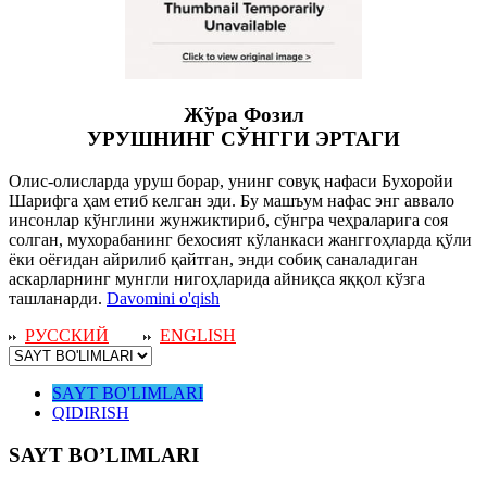
Жўра Фозил
УРУШНИНГ СЎНГГИ ЭРТАГИ
Олис-олисларда уруш борар, унинг совуқ нафаси Бухоройи
Шарифга ҳам етиб келган эди. Бу машъум нафас энг аввало
инсонлар кўнглини жунжиктириб, сўнгра чеҳраларига соя
солган, мухорабанинг бехосият кўланкаси жанггоҳларда қўли
ёки оёғидан айрилиб қайтган, энди собиқ саналадиган
аскарларнинг мунгли нигоҳларида айниқса яққол кўзга
ташланарди.
Davomini o'qish
РУССКИЙ
ENGLISH
SAYT BO'LIMLARI
QIDIRISH
SAYT BO’LIMLARI