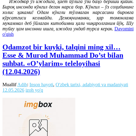
Ижодкор ўз ижодига, ҳаёт йўлига ўзи баҳо бериши қийин.
Бироқ инсонда кўнгил деган нарса бор. Кўнгил – ўз соҳибининг
холис ҳаками! Одам кўнгли тўлмаган нарсасини бировга
кўрсатгиси келмайди. Демоқчиманки, ҳар томонлама
мукаммал деб ўйлаган китобимни ҳали чиқаролганим йўқ. Шу
туйғу ҳам инсонни ишга, ижодга ундаб турса керак.
Davomini
o'qish
Odamzot bir kuyki, talqini ming xil…
Esse & Murod Muhammad Do’st bilan
suhbat. «O’ylarim» teleloyihasi
(12.04.2026)
Muallif
Adib
:
Inson hayoti
,
O'zbek tarixi, adabiyoti va madaniyati
12.05.2026
izoh yo'q