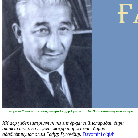
Бугун — Ўзбекистон халқ шоири Ғафур Ғулом 1903–1966) таваллуд топган кун
ХХ аср ўзбек шеъриятининг энг ёрқин сиймоларидан бири,
атоқли шоир ва ёзувчи, моҳир таржимон, йирик
адабиётшунос олим Ғафур Ғуломдир.
Davomini o'qish