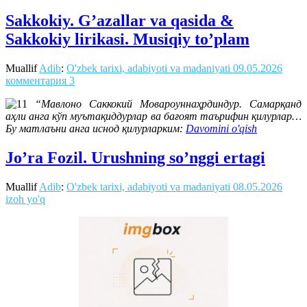
Sakkokiy. G’azallar va qasida &
Sakkokiy lirikasi. Musiqiy to’plam
Muallif
Adib
:
O'zbek tarixi, adabiyoti va madaniyati
09.05.2026
комментария 3
“Мавлоно Саккокий Мовароуннаҳрдиндур. Самарқанд
аҳли анга кўп муътақиддурлар ва бағоят таърифин қилурлар…
Бу матлаъни анга иснод қилурларким:
Davomini o'qish
Jo’ra Fozil. Urushning so’nggi ertagi
Muallif
Adib
:
O'zbek tarixi, adabiyoti va madaniyati
08.05.2026
izoh yo'q