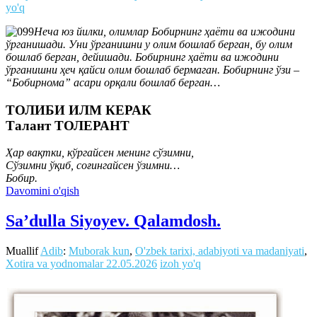
yo'q
Неча юз йилки, олимлар Бобирнинг ҳаёти ва ижодини
ўрганишади. Уни ўрганишни у олим бошлаб берган, бу олим
бошлаб берган, дейишади. Бобирнинг ҳаёти ва ижодини
ўрганишни ҳеч қайси олим бошлаб бермаган. Бобирнинг ўзи –
“Бобирнома” асари орқали бошлаб берган…
ТОЛИБИ ИЛМ КЕРАК
Талант ТОЛЕРАНТ
Ҳар вақтки, кўргайсен менинг сўзимни,
Сўзимни ўқиб, соғингайсен ўзимни…
Бобир.
Davomini o'qish
Sa’dulla Siyoyev. Qalamdosh.
Muallif
Adib
:
Muborak kun
,
O'zbek tarixi, adabiyoti va madaniyati
,
Xotira va yodnomalar
22.05.2026
izoh yo'q