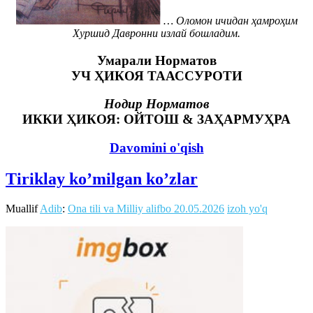
… Оломон ичидан ҳамроҳим
Хуршид Давронни излай бошладим.
Умарали Норматов
УЧ ҲИКОЯ ТААССУРОТИ
Нодир Норматов
ИККИ ҲИКОЯ:
ОЙТОШ & ЗАҲАРМУҲРА
Davomini o'qish
Tiriklay ko’milgan ko’zlar
Muallif
Adib
:
Ona tili va Milliy alifbo
20.05.2026
izoh yo'q