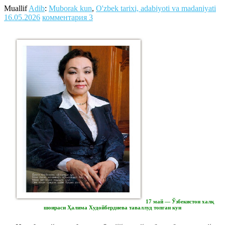
Muallif
Adib
:
Muborak kun
,
O'zbek tarixi, adabiyoti va madaniyati
16.05.2026
комментария 3
17 май — Ўзбекистон халқ
шоираси Ҳалима Худойбердиева таваллуд топган кун