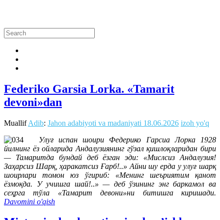
Federiko Garsia Lorka. «Tamarit
devoni»dan
Muallif
Adib
:
Jahon adabiyoti va madaniyati
18.06.2026
izoh yo'q
Улуғ испан шоири Федерико Гарсиа Лорка 1928
йилнинг ёз ойларида Андалузиянинг гўзал қишлоқларидан бири
— Тамаритда бундай деб ёзган эди: «Мислсиз Андалузия!
Заҳарсиз Шарқ, ҳаракатсиз Ғарб!..» Айни шу ерда у улуғ шарқ
шоирлари томон юз ўгириб: «Менинг шеъриятим қанот
ёзмоқда. У учишга шай!..» — деб ўзининг энг баркамол ва
сеҳрга тўла «Тамарит девони»ни битишга киришади.
Davomini o'qish