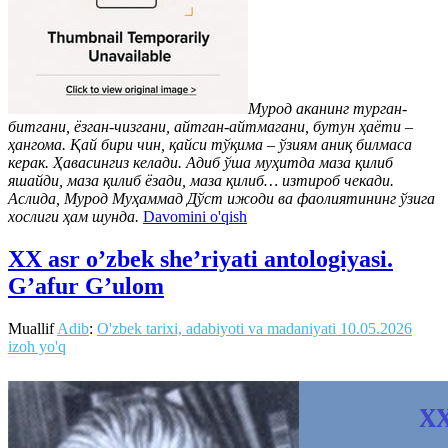
Мурод аканинг турган-
битгани, ёзган-чизгани, айтган-айтмагани, бутун ҳаёти –
ҳангома. Қай бири чин, қайси тўқима – ўзиям аниқ билмаса
керак. Ҳавасингиз келади. Адиб ўша муҳитда маза қилиб
яшайди, маза қилиб ёзади, маза қилиб… изтироб чекади.
Аслида, Мурод Муҳаммад Дўст ижоди ва фаолиятининг ўзига
хослиги ҳам шунда.
Davomini o'qish
XX asr o’zbek she’riyati antologiyasi.
G’afur G’ulom
Muallif
Adib
:
O'zbek tarixi, adabiyoti va madaniyati
10.05.2026
izoh yo'q