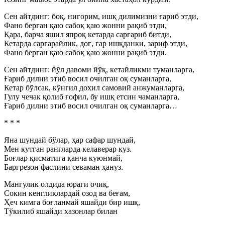
Сен айтдинг: боқ, нигорим, ишқ дилимизни ғариб этди,
Фано берган қаю сабоқ қаю жонни рақиб этди,
Қара, барча яшил япроқ кетарда сарғариб битди,
Кетарда сарғарайлик, доғ, гар ишқданки, зариф этди,
Фано берган қаю сабоқ қаю жонни рақиб этди.
Сен айтдинг: йўл давоми йўқ, кетайликми туманларга,
Ғариб дилни этиб восил очилган оқ суманларга,
Кетар бўлсак, кўнгил дохил самовий анжуманларга,
Гулу чечак қолиб ғофил, бу ишқ етсин чаманларга,
Ғариб дилни этиб восил очилган оқ суманларга…
* * *
Яна шундай бўлар, ҳар сафар шундай,
Мен кутган рангларда келаверар куз.
Боғлар қисматига қанча куюнмай,
Баргрезон фаслини севаман ҳануз.
Мангулик олдида юраги очиқ,
Сокин кенгликлардай озод ва беғам,
Ҳеч кимга боғланмай яшайди бир ишқ,
Тўкилиб яшайди хазонлар билан