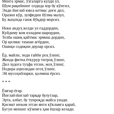
Менга эрмас, ўзгаларга кулди ул,
Шум рақибнинг олдида хор бу кўнгил,
Энди йиғлаб ювса кетмас доғи дил,
Оразин кўр, зулфидин бўлма малул,
Бу жаҳонда ганж йўқдир морсиз.
Неки андуҳ келди ул ғаддордин,
Куйдиму ком изладим шарордин,
Телба ошиқ қайтмас эрмиш дордин,
Ор қилмас таънаи ағёрдин,
Ошиқи содиқни дерлар орсиз.
Ёр, майли, энди ғайби роҳ ўлинг,
Жонда фитна ёткурур титроқ ўлинг,
Дил худога туҳфа этсин, жоҳ ўлинг,
Нодира аҳволидан огоҳ ўлинг,
Эй мусоҳибларки, қолмиш ёрсиз.
* * *
Ёмғир ёғар.
Йиғлаб-йиғлаб тарқар булутлар,
Эрта, албат, бу тунроқда майса унади.
Қисмат инъом этган янги кўкламга қараб,
Бугун менинг кўзимга ҳам ёшлар келади.