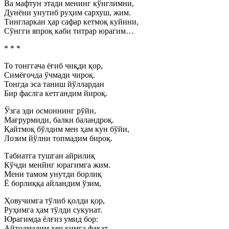
Ва мафтун этади менинг кўнглимни,
Дунёни унутиб руҳим сархуш, жим.
Тингларкан ҳар сафар кетмоқ куйини,
Сўнгги япроқ каби титрар юрагим…
* * *
То тонггача ёғиб чиқди қор,
Симёғочда ўчмади чироқ.
Тонгда эса таниш йўллардан
Бир фаслга кетгандим йироқ.
Ўзга эди осмоннинг рўйи,
Мағрурмиди, балки баландроқ.
Қайтмоқ бўлдим мен ҳам кун бўйи,
Лозим йўлни топмадим бироқ.
Табиатга тушган айрилиқ
Кўчди менйнг юрагимга жим.
Мени тамом унутди борлиқ
Ё борлиққа айландим ўзим,
Ҳовучимга тўлиб қолди қор,
Руҳимга ҳам тўлди сукунат.
Юрагимда ёлғиз умид бор:
Айтолмадим ҳеч кимга фақат.