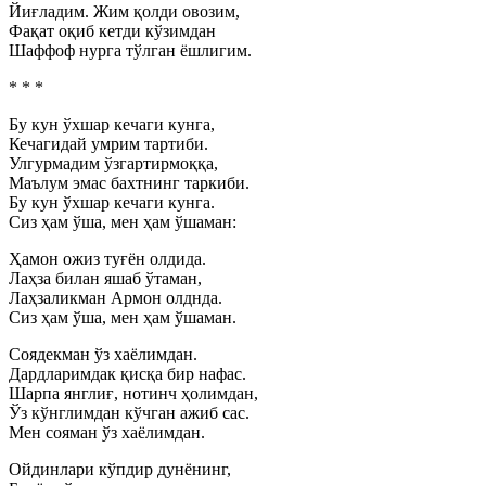
Йиғладим. Жим қолди овозим,
Фақат оқиб кетди кўзимдан
Шаффоф нурга тўлган ёшлигим.
* * *
Бу кун ўхшар кечаги кунга,
Кечагидай умрим тартиби.
Улгурмадим ўзгартирмоққа,
Маълум эмас бахтнинг таркиби.
Бу кун ўхшар кечаги кунга.
Сиз ҳам ўша, мен ҳам ўшаман:
Ҳамон ожиз туғён олдида.
Лаҳза билан яшаб ўтаман,
Лаҳзаликман Армон олднда.
Сиз ҳам ўша, мен ҳам ўшаман.
Соядекман ўз хаёлимдан.
Дардларимдак қисқа бир нафас.
Шарпа янглиғ, нотинч ҳолимдан,
Ўз кўнглимдан кўчган ажиб сас.
Мен сояман ўз хаёлимдан.
Ойдинлари кўпдир дунёнинг,