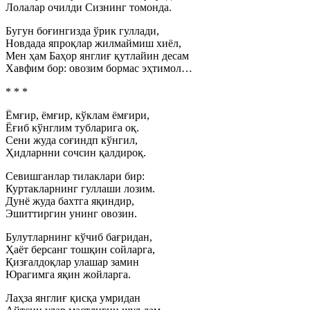
Лолалар очилди Сизнинг томонда.
Бугун боғингизда ўрик гуллади,
Новдада япроқлар жилмаймиш хиёл,
Мен ҳам Баҳор янглиғ қутлайин десам
Хавфим бор: овозим бормас эҳтимол…
* * *
Ёмғир, ёмғир, кўклам ёмғири,
Ёғиб кўнглим тубларига оқ.
Сени жуда соғиндп кўнгил,
Ҳидларнни сочсин қалдироқ.
Севишганлар тилаклари бир:
Куртакларнинг гуллаши лозим.
Дунё жуда бахтга яқиндир,
Эшиттиргин унинг овозин.
Булутларнинг кўчиб бағридан,
Ҳаёт берсанг тошқин сойларга,
Қизғалдоқлар улашар замин
Юрагимга яқин жойларга.
Лаҳза янглиғ қисқа умридан