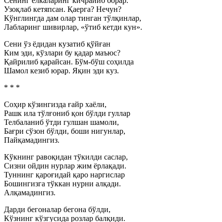
Сенинг елкаларинг кичрайиб борар.
Узоқлаб кетяпсан. Қаерга? Нечун?
Кўнглингда дам олар тинган тўлқинлар,
Лабларинг шивирлар, «ўтиб кетди кун».
Сени ўз ёдидан кузатиб қўйған
Ким эди, кўзлари бу қадар маъюс?
Қайрилиб қарайсан. Бўм-бўш соҳилда
Шамол кезиб юрар. Яқин эди куз.
* * *
Соҳир кўзингизда ғайр хаёли,
Рашк ила тўлғониб қон бўлди гуллар
Телбаланиб ўтди гулшан шамоли,
Бағри сўзон бўлди, боши нигунлар,
Пайқамадингиз.
Кўкнинг равоқидан тўкилди саслар,
Сизни ойдин нурлар жим ёрлақади.
Туннинг қароғидай қаро наргислар
Бошингизга тўккан нурни алқади.
Алқамадингиз.
Дарди бегоналар бегона бўлди,
Кўзнинг кўзгусида розлар балқиди.