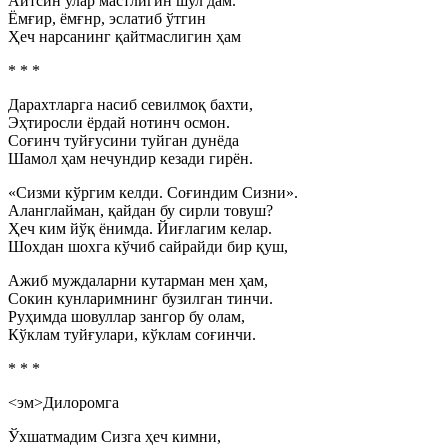
Айтсин улар мастлигин шул дам.
Ёмғир, ёмғнр, эслатиб ўтгин
Ҳеч нарсанинг қайтмаслигин ҳам
* * *
Дарахтларга насиб севилмоқ бахти,
Эҳтиросли ёрдай нотинч осмон.
Соғинч туйғусини туйган дунёда
Шамол ҳам нечундир кезади гирён.
«Сизми кўргим келди. Соғиндим Сизни».
Аланглайман, қайдан бу сирли товуш?
Ҳеч ким йўқ ёнимда. Йиғлагим келар.
Шохдан шохга кўчиб сайрайди бир қуш,
Ажиб муждаларни кутарман мен ҳам,
Сокин кунларимнинг бузилган тинчи.
Руҳимда шовуллар зангор бу олам,
Кўклам туйғулари, кўклам соғинчи.
* * *
<эм>Дилоромга
Ўхшатмадим Сизга ҳеч кимни,