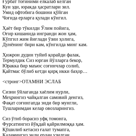
Ғурбат тоғиними елкалаб келган
Кун эди, юракда ҳасратлари зил.
Умид офтобига бошини қўйган
Чоғида ерларга қулади кўнгил.
Ҳаёт бир тўкилди Ўлим пойига,
Оғир кишанида ингранди жон ҳам,
Кўпгил жим йиғлади ўзии ҳолига,
Дунёнинг бири кам, кўнгилда минг кам.
Ҳижрон дудин туйиб қорайди фалак,
Термулдик Сиз юрган йўлларга бекор,
Юракка бир маъюс соғинчлар солиб,
Қайтмас бўлиб кетди қирқ икки баҳор…
<стронг>ОТАМНИ ЭСЛАБ
Сизни ўйлаганда хаёлим нурли,
Меҳрингиз чайқалган самовий денгиз,
Фақат соғингапда энди бир мунгли,
Тушларимдан келар овозларингиз.
Сиз ўтиб борасиз уфқ томонга,
Фурсатингиз йўқдай қайрилмоққа ҳам.
Қўшилиб кетасиз ғалат тумапга,
Қадамингиз энди ердан узилган.