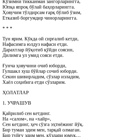
Кўзимни тикканман зангорларингга,
Юпқа япроқ бўлай баҳорларингга.
Ҳовучим тўлдирсам ғарқ бўлиб ўзим,
Етказиб боргумдир чинорларингга.
* * *
Тун ярим. Кўкда ой сирғалиб кетди,
Нафасимга юлдуз нафаси етди.
Дарахтлар йўқотиб қўйди соясин,
Дилимга ул умид сояси етди.
Ғунча ҳовучини очиб юборди,
Гулшакл хуш бўйлар сочиб юборди.
Секин шивирладим, сўзлар изладим,
Хаёл соҳибига етди сўзларим.
ҲОЛАТЛАР
1. УЧРАШУВ
Қайрилиб сен кетдинг.
На «салом», на «хайр»,
Сен кетдинг, ҳеч сўзга эҳтнёжинг йўқ.
Бир туман эдим мен, тарқай олмаган.
Бир туйғу эдим мен, кўзлари юмуқ…