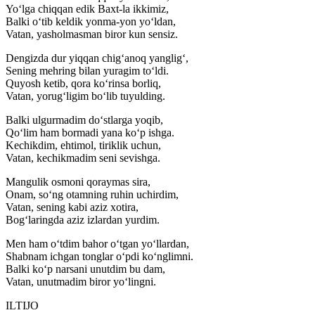
Yo‘lga chiqqan edik Baxt-la ikkimiz,
Balki o‘tib keldik yonma-yon yo‘ldan,
Vatan, yasholmasman biror kun sensiz.
Dengizda dur yiqqan chig‘anoq yanglig‘,
Sening mehring bilan yuragim to‘ldi.
Quyosh ketib, qora ko‘rinsa borliq,
Vatan, yorug‘ligim bo‘lib tuyulding.
Balki ulgurmadim do‘stlarga yoqib,
Qo‘lim ham bormadi yana ko‘p ishga.
Kechikdim, ehtimol, tiriklik uchun,
Vatan, kechikmadim seni sevishga.
Mangulik osmoni qoraymas sira,
Onam, so‘ng otamning ruhin uchirdim,
Vatan, sening kabi aziz xotira,
Bog‘laringda aziz izlardan yurdim.
Men ham o‘tdim bahor o‘tgan yo‘llardan,
Shabnam ichgan tonglar o‘pdi ko‘nglimni.
Balki ko‘p narsani unutdim bu dam,
Vatan, unutmadim biror yo‘lingni.
ILTIJO