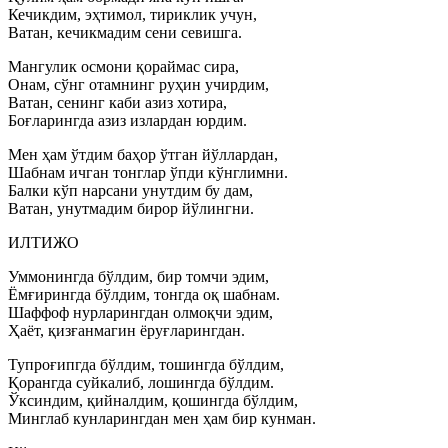
Кечикдим, эҳтимол, тириклик учун,
Ватан, кечикмадим сени севишга.
Мангулик осмони қораймас сира,
Онам, сўнг отамнинг руҳин учирдим,
Ватан, сенинг каби азиз хотира,
Боғларингда азиз излардан юрдим.
Мен ҳам ўтдим баҳор ўтган йўллардан,
Шабнам ичган тонглар ўпди кўнглимни.
Балки кўп нарсани унутдим бу дам,
Ватан, унутмадим бирор йўлингни.
ИЛТИЖО
Уммонингда бўлдим, бир томчи эдим,
Ёмғирингда бўлдим, тонгда оқ шабнам.
Шаффоф нурларингдан олмоқчи эдим,
Ҳаёт, қизғанмагин ёруғларингдан.
Тупроғипгда бўлдим, тошингда бўлдим,
Қорангда суйкалиб, лошингда бўлдим.
Ўксиндим, қийналдим, қошингда бўлдим,
Минглаб кунларингдан мен ҳам бир кунман.