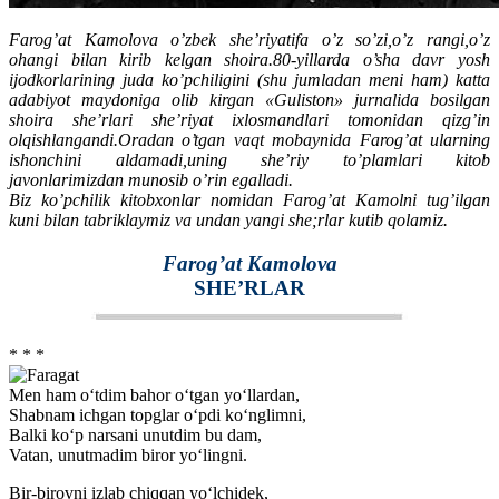
Farog’at Kamolova o’zbek she’riyatifa o’z so’zi,o’z rangi,o’z
ohangi bilan kirib kelgan shoira.80-yillarda o’sha davr yosh
ijodkorlarining juda ko’pchiligini (shu jumladan meni ham) katta
adabiyot maydoniga olib kirgan «Guliston» jurnalida bosilgan
shoira she’rlari she’riyat ixlosmandlari tomonidan qizg’in
olqishlangandi.Oradan o’tgan vaqt mobaynida Farog’at ularning
ishonchini aldamadi,uning she’riy to’plamlari kitob
javonlarimizdan munosib o’rin egalladi.
Biz ko’pchilik kitobxonlar nomidan Farog’at Kamolni tug’ilgan
kuni bilan tabriklaymiz va undan yangi she;rlar kutib qolamiz.
Farog’at Kamolova
SHE’RLAR
* * *
Men ham o‘tdim bahor o‘tgan yo‘llardan,
Shabnam ichgan topglar o‘pdi ko‘nglimni,
Balki ko‘p narsani unutdim bu dam,
Vatan, unutmadim biror yo‘lingni.
Bir-birovni izlab chiqqan yo‘lchidek,