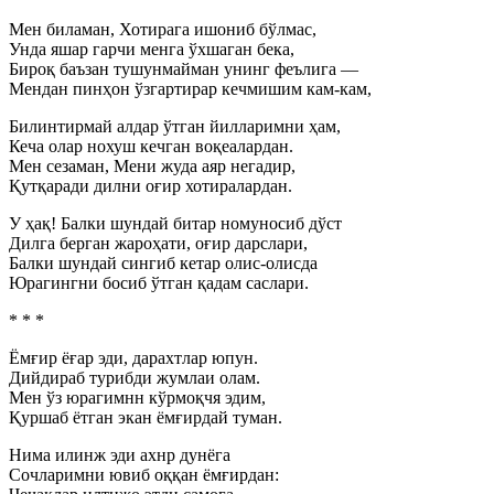
Мен биламан, Хотирага ишониб бўлмас,
Унда яшар гарчи менга ўхшаган бека,
Бироқ баъзан тушунмайман унинг феълига —
Мендан пинҳон ўзгартирар кечмишим кам-кам,
Билинтирмай алдар ўтган йилларимни ҳам,
Кеча олар нохуш кечган воқеалардан.
Мен сезаман, Мени жуда аяр негадир,
Қутқаради дилни оғир хотиралардан.
У ҳақ! Балки шундай битар номуносиб дўст
Дилга берган жароҳати, оғир дарслари,
Балки шундай сингиб кетар олис-олисда
Юрагингни босиб ўтган қадам саслари.
* * *
Ёмғир ёғар эди, дарахтлар юпун.
Дийдираб турибди жумлаи олам.
Мен ўз юрагимнн кўрмоқчя эдим,
Қуршаб ётган экан ёмғирдай туман.
Нима илинж эди ахнр дунёга
Сочларимни ювиб оққан ёмғирдан: