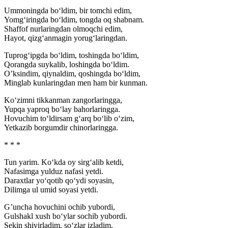
Ummoningda bo‘ldim, bir tomchi edim,
Yomg‘iringda bo‘ldim, tongda oq shabnam.
Shaffof nurlaringdan olmoqchi edim,
Hayot, qizg‘anmagin yorug‘laringdan.
Tuprog‘ipgda bo‘ldim, toshingda bo‘ldim,
Qorangda suykalib, loshingda bo‘ldim.
O’ksindim, qiynaldim, qoshingda bo‘ldim,
Minglab kunlaringdan men ham bir kunman.
Ko‘zimni tikkanman zangorlaringga,
Yupqa yaproq bo‘lay bahorlaringga.
Hovuchim to‘ldirsam g‘arq bo‘lib o‘zim,
Yetkazib borgumdir chinorlaringga.
* * *
Tun yarim. Ko‘kda oy sirg‘alib ketdi,
Nafasimga yulduz nafasi yetdi.
Daraxtlar yo‘qotib qo‘ydi soyasin,
Dilimga ul umid soyasi yetdi.
G’uncha hovuchini ochib yubordi,
Gulshakl xush bo‘ylar sochib yubordi.
Sekin shivirladim, so‘zlar izladim,