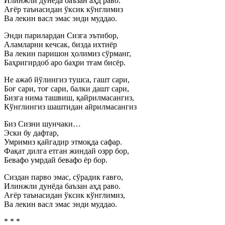
Илинжли дунёда баъзан аҳд раво.
Ағёр таънасидан ўксик кўнглимиз
Ва лекин васл эмас энди муддао.
Энди парилардан Сизга эътибор,
Аламларни кечсак, бизда ихтиёр
Ва лекин паришон ҳолимиз сўрманг,
Баҳригирдоб аро баҳри тғам бисёр.
Не ажаб йўлингиз тушса, гашт сари,
Боғ сари, тоғ сари, балки дашт сари,
Бизга нима ташвиш, қайрилмасангиз,
Кўнглингиз шаштидан айрилмасангиз
Биз Сизни шунчаки…
Эски бу дафтар,
Умримиз қайгадир этмоқда сафар.
Фақат дилга етган жиндай озрр бор,
Бевафо умрдай бевафо ёр бор.
Сиздан парво эмас, сўрадик ғавғо,
Илинжли дунёда баъзан аҳд раво.
Ағёр таънасидан ўксик кўнглимиз,
Ва лекин васл эмас энди муддао.
* * *