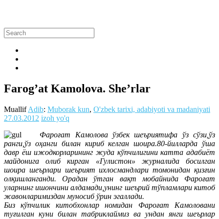
Farog’at Kamolova. She’rlar
Muallif
Adib
:
Muborak kun
,
O'zbek tarixi, adabiyoti va madaniyati
27.03.2012
izoh yo'q
Фароғат Камолова ўзбек шеъриятифа ўз сўзи,ўз
ранги,ўз оҳанги билан кириб келган шоира.80-йилларда ўша
давр ёш ижодкорларининг жуда кўпчилигини катта адабиёт
майдонига олиб кирган «Гулистон» журналида босилган
шоира шеърлари шеърият ихлосмандлари томонидан қизғин
олқишланганди. Орадан ўтган вақт мобайнида Фароғат
уларнинг ишончини алдамади,унинг шеърий тўпламлари китоб
жавонларимиздан муносиб ўрин эгаллади.
Биз кўпчилик китобхонлар номидан Фароғат Камоловани
туғилган куни билан табриклаймиз ва ундан янги шеърлар