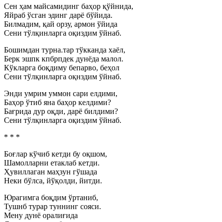
Сен ҳам майсамидинг баҳор қўйнида,
Яйраб ўсган эдинг дарё бўйида.
Билмадим, қай орзу, армон ўйида
Сени тўлқинларга оқиздим ўйнаб.
Бошимдан турна.тар тўкканда хаёл,
Берк эшпк кпбрпдек дунёда малол.
Кўкларга боқдиму бепарво, беҳол
Сени тўлқинларга оқнздим ўйнаб.
Энди умрим уммон сари елдими,
Баҳор ўтиб яна баҳор келдими?
Бағрида дур оқди, дарё билдими?
Сени тўлқинларга оқиздим ўйнаб.
* * *
Боғлар кўчиб кетди бу оқшом,
Шамолларни етаклаб кетди.
Ҳувиллаган маҳзун гўшада
Неки бўлса, йўқолди, йитди.
Юрагимга боқдим ўртаниб,
Тушнб турар туннинг сояси.
Мену дунё оралиғида