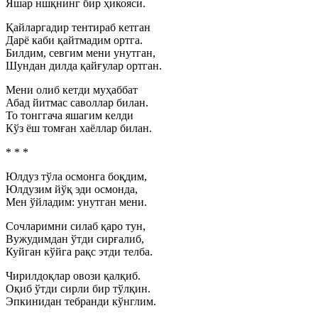
Яшар ншқнинг бир ҳикояси.
Қайларгадир тентираб кетган
Дарё каби қайтмадим ортга.
Билдим, севгим мени унутган,
Шундан дилда қайғулар ортган.
Мени олиб кетди муҳаббат
Абад йитмас саволлар билан.
То тонггача яшагим келди
Кўз ёш томған хаёллар билан.
* * *
Юлдуз тўла осмонга боқдим,
Юлдузим йўқ эди осмонда,
Мен ўйладим: унутган мени.
Сочларимни силаб қаро тун,
Вужудимдан ўтди сирғалиб,
Куйган кўйга рақс этди телба.
Чирилдоқлар овози қалқиб.
Оқиб ўтди сирли бир тўлқин.
Эпкинидан тебранди кўнглим.