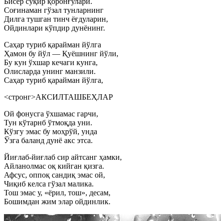
Бисёр сўқир қоронғулари.
Соғинаман гўзал тунларнинг
Дилга тушган тинч ёғдуларин,
Ойдинлари кўпдир дунёнинг.
Саҳар туриб қарайман йўлга
Ҳамон бу йўл — Қуёшнинг йўли,
Бу кун ўхшар кечаги кунга,
Олисларда унинг манзили.
Саҳар туриб қарайман йўлга,
<стронг>АКСИЛТАШБЕҲЛАР
Ой фонусга ўхшамас гарчи,
Тун кўтарнб ўтмоқда уни.
Кўзгу эмас бу моҳрўй, унда
Ўзга баланд дунё акс этса.
Йиғлаб-йиғлаб сир айтсанг ҳамки,
Айланолмас оқ кийган қизга.
Афсус, оппоқ сандиқ эмас ой,
Чиқиб келса гўзал малика.
Тош эмас у, «ёрил, тош», десам,
Бошимдан жим элар ойдинлик.