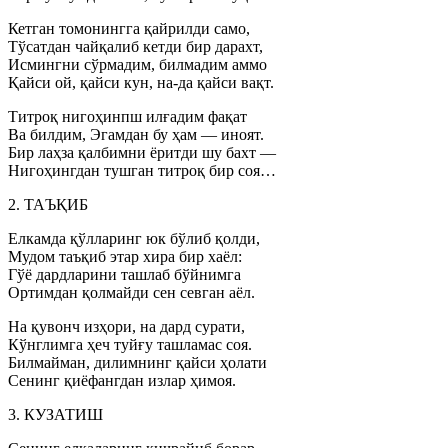
Кетган томонингга қайрилди само,
Тўсатдан чайқалиб кетди бир дарахт,
Исмингни сўрмадим, билмадим аммо
Қайси ой, қайси кун, на-да қайси вақт.
Титроқ нигоҳинпш илғадим фақат
Ва билдим, Эгамдан бу ҳам — иноят.
Бир лаҳза қалбимни ёритди шу бахт —
Нигоҳингдан тушган титроқ бир соя…
2. ТАЪҚИБ
Елкамда қўлларинг юк бўлиб қолди,
Мудом таъқиб этар хира бир хаёл:
Гўё дардларини ташлаб бўйнимга
Ортимдан қолмайди сен севган аёл.
На қувонч изҳори, на дард сурати,
Кўнглимга ҳеч туйғу ташламас соя.
Билмайман, дилимнинг қайси ҳолати
Сенинг қиёфангдан излар ҳимоя.
3. КУЗАТИШ