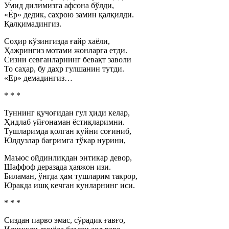
Умид дилимизга афсона бўлди,
«Ёр» дедик, саҳрою замин қалқилди.
Қалқимадингиз.
Соҳир кўзингизда ғайр хаёли,
Ҳажрингиз мотами жонларга етди.
Сизни севганларнинг бевақт заволи
То саҳар, бу даҳр гулшанин тутди.
«Ер» демадингиз…
* * *
Туннинг қучоғидан гул ҳиди келар,
Ҳидлаб уйғонаман ёстиқларимни.
Тушларимда қолган куйни соғиниб,
Юлдузлар бағримга тўкар нурини,
Маъюс ойдинликдан энтикар девор,
Шаффоф деразада ҳаяжон изи.
Биламан, ўнгда ҳам тушларим такрор,
Юракда ишқ кечган кунларнинг иси.
* * *
Сиздан парво эмас, сўрадик ғавғо,