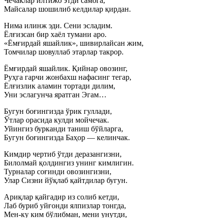
Чечаклар илтижо этди самога,
Майсалар шошилиб келдилар қирдан.
Нима илинж эди. Сени эсладим.
Ёлғизсан бир хаёл тумани аро.
«Ёмғирдай яшайлик», шивирлайсан жим,
Томчилар шовуллаб этарлар такрор.
Ёмғирдай яшайлик. Қийнар овозинг,
Руҳга гарчи жонбахш нафасинг тегар,
Ёлғизлик аламин тортади дилим,
Уни эслагунча яратган Эгам…
Бугун боғингизда ўрик гуллади,
Ўтлар орасида кулди мойчечак.
Уйингиз бурканди таниш бўйларга,
Бугун боғингизда Баҳор — келинчак.
Кимдир чертиб ўтди деразангизни,
Билолмай қолдингиз унинг кимлигин.
Турналар соғинди овозингизни,
Улар Сизни йўқлаб қайтдилар бугун.
Ариқлар қайгадир из солиб кетди,
Лаб буриб уйғонди ялпизлар тонгда,
Мен-ку ким бўлибман, мени унутди,