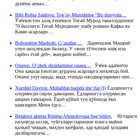
дунёни аввал…
Bibi Robia Saidova. Tog‘ay Murodning “Bu dunyoda…
Ўзбекистон халқ ёзувчиси Тоғай Мурод таваллудининг
70 йиллиги Тоғай Муроднинг ушбу романи Кафка ва
Камю асарлари…
Boborahim Mashrab. G’azallar,…
Дарвешлик Машраб
учун шоҳликдан баланд. У «жон тўтисини ишқ ила
сарбоз этай деб», жандани кийиб…
Onajon. O’zbek shoirlarining onaga…
Ўзбек адабиёти
Она ҳақида ёзилган дурдона асарларга ниҳоятда бой.
Онани улуғлашда, мадҳ этишда ижодкорларимиз чин…
Xurshid Davron. Muhabbat haqida she’rlar (I)
Ёдларингга
олурмисан сирли дамларни, Ёдларингга олурмисан
ширин ғамларни, Ёқиб қўйиб тун қўйнида ёки
шамларни Мени ёдга…
Betakror aktrisa Rimma Ahmedovaga bag’ishlov.
Истараси
ниҳоятда иссиқ, туйғулари паришон юзига майин
қалқиб чиққан, маҳзун қиёфали, ҳар қандай ҳолдаям
дилбарлигича…