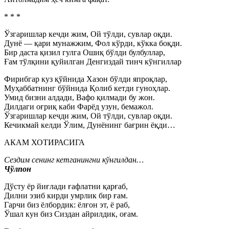
* * *
Ўзгаришлар кечди жим, Ой тўлди, сувлар оқди.
Дунё — қари мунажжим, Фол кўрди, кўкка боқди.
Бир даста қизил гулга Ошиқ бўлди булбуллар,
Ғам тўлқини қуйилган Денгиздай тинч кўнгиллар
Фирибгар куз қўйнида Хазон бўлди япроқлар,
Муҳаббатнинг бўйнида Қолиб кетди гуноҳлар.
Умид бизни алдади, Вафо қилмади бу жон.
Дилдаги оғриқ каби Фарёд узун, бемажол.
Ўзгаришлар кечди жим, Ой тўлди, сувлар оқди.
Кечикмай келди Ўлим, Дунёнинг бағрин ёқди…
АКАМ ХОТИРАСИГА
Сездим сенинг кетганингни кўнгилдан…
Чўлпон
Дўсту ёр йиғлади ғафлатни қарғаб,
Дилни эзиб кирди умрлик бир ғам.
Гарчи биз ёлбордик: ёлғон эт, ё раб,
Ўшал кун биз Сиздан айрилдик, оғам.