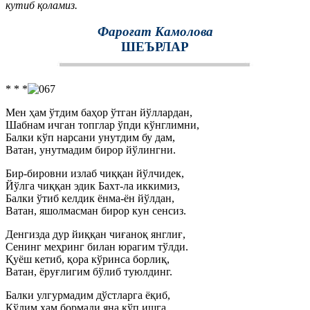
кутиб қоламиз.
Фароғат Камолова
ШЕЪРЛАР
* * *
Мен ҳам ўтдим баҳор ўтган йўллардан,
Шабнам ичган топглар ўпди кўнглимни,
Балки кўп нарсани унутдим бу дам,
Ватан, унутмадим бирор йўлингни.
Бир-бировни излаб чиққан йўлчидек,
Йўлга чиққан эдик Бахт-ла иккимиз,
Балки ўтиб келдик ёнма-ён йўлдан,
Ватан, яшолмасман бирор кун сенсиз.
Денгизда дур йиққан чиғаноқ янглиғ,
Сенинг меҳринг билан юрагим тўлди.
Қуёш кетиб, қора кўринса борлиқ,
Ватан, ёруғлигим бўлиб туюлдинг.
Балки улгурмадим дўстларга ёқиб,
Қўлим ҳам бормади яна кўп ишга.