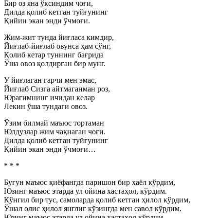
Бир оз яна ўксиндим чоғи,
Дилда қолиб кетган туйғунинг
Қийин экан энди ўчмоғи.
Жим-жит тунда йиғласа кимдир,
Йиғлаб-йиғлаб овунса ҳам сўнг,
Қолиб кетар туннинг бағрида
Ўша овоз қолдирган бир мунг.
У йиғлаган гарчи мен эмас,
Йиғлаб Сизга айтмаганман роз,
Юрагимнинг ичидан келар
Лекин ўша тундаги овоз.
Ўзим билмай маъюс тортаман
Юлдузлар жим чақнаган чоғи.
Дилда қолиб кетган туйғунинг
Қийин экан энди ўчмоғи…
* * *
Бугун маъюс қиёфангда паришон бир хаёл кўрдим,
Юзинг маъюс этарда ул ойина хастаҳол, кўрдим.
Кўнгил бир тус, самоларда қолиб кетган ҳилол кўрдим,
Ўшал олис ҳилол янглиғ кўзингда мен савол кўрдим.
Юзинг маъюс этарда ул ойина хастаҳол кўрдим.