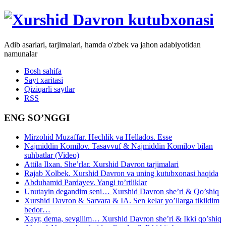
Adib asarlari, tarjimalari, hamda o'zbek va jahon adabiyotidan
namunalar
Bosh sahifa
Sayt xaritasi
Qiziqarli saytlar
RSS
ENG SO’NGGI
Mirzohid Muzaffar. Hechlik va Hellados. Esse
Najmiddin Komilov. Tasavvuf & Najmiddin Komilov bilan
suhbatlar (Video)
Attila Ilxan. She’rlar. Xurshid Davron tarjimalari
Rajab Xolbek. Xurshid Davron va uning kutubxonasi haqida
Abduhamid Pardayev. Yangi to’rtliklar
Unutayin degandim seni… Xurshid Davron she’ri & Qo’shiq
Xurshid Davron & Sarvara & IA. Sen kelar yo’llarga tikildim
bedor…
Xayr, dema, sevgilim… Xurshid Davron she’ri & Ikki qo’shiq