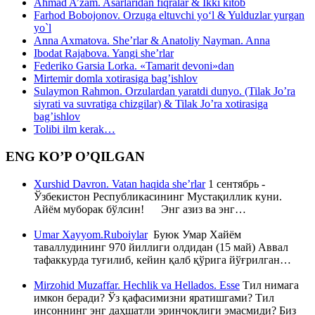
Ahmad A’zam. Asarlaridan fiqralar & Ikki kitob
Farhod Bobojonov. Orzuga eltuvchi yo‘l & Yulduzlar yurgan
yo`l
Anna Axmatova. She’rlar & Anatoliy Nayman. Anna
Ibodat Rajabova. Yangi she’rlar
Federiko Garsia Lorka. «Tamarit devoni»dan
Mirtemir domla xotirasiga bag’ishlov
Sulaymon Rahmon. Orzulardan yaratdi dunyo. (Tilak Jo’ra
siyrati va suvratiga chizgilar) & Tilak Jo’ra xotirasiga
bag’ishlov
Tolibi ilm kerak…
ENG KO’P O’QILGAN
Xurshid Davron. Vatan haqida she’rlar
1 сентябрь -
Ўзбекистон Республикасининг Мустақиллик куни.
Айём муборак бўлсин! Энг азиз ва энг…
Umar Xayyom.Ruboiylar
Буюк Умар Хайём
таваллудининг 970 йиллиги олдидан (15 май) Аввал
тафаккурда туғилиб, кейин қалб қўрига йўғрилган…
Mirzohid Muzaffar. Hechlik va Hellados. Esse
Тил нимага
имкон беради? Ўз қафасимизни яратишгами? Тил
инсоннинг энг даҳшатли эринчоқлиги эмасмиди? Биз