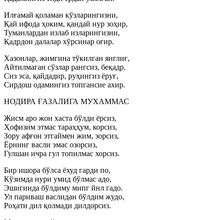
Илғамай қоламан кўзларингизни,
Қай ифода ҳоким, қандай нур зоҳир,
Туманлардан излаб изларингизни,
Қадрдон далалар хўрсинар оғир.
Хазонлар, жимгина тўкилган янглиғ,
Айтилмаган сўзлар рангсиз, беқадр.
Сиз эса, қайдадир, руҳингиз ёруғ,
Сирдош одамингиз топгансие ахир.
НОДИРА ҒАЗАЛИГА МУХАММАС
Жисм аро жон хаста бўлди ёрсиз,
Ҳофизим этмас тараҳҳум, корсиз,
Зору афғон этгаймен жим, зорсиз,
Ёрнинг васли эмас озорсиз,
Гулшан ичра гул топилмас хорсиз.
Бир ишора бўлса ёхуд гарди по,
Кўзимда нури умид бўлмас адо,
Эшигинда бўлдиму мипг йнл гадо.
Ул париваш васлидан бўлдим жудо,
Роҳати дил қолмади дилдорсиз.