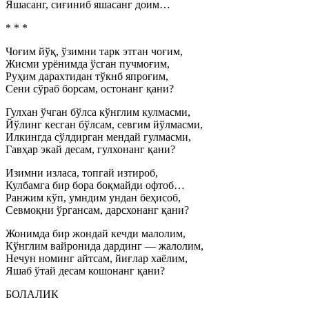
Яшасанг, сиғиниб яшасанг доим…
* * *
Чоғим йўқ, ўзимни тарк этган чоғим,
Жисми урёнимда ўсган пучмоғим,
Руҳим дарахтидан тўкнб япроғим,
Сени сўраб борсам, остонанг қани?
Гулхан ўчган бўлса кўнглим кулмасми,
Йўлинг кесган бўлсам, севгим йўлмасми,
Илкингда сўлдирган мендай гулмасми,
Гавҳар экай десам, гулхонанг қани?
Изимни изласа, топгай изтироб,
Кулбамга бир бора боқмайди офтоб…
Ранжим кўп, умндим ундан беҳисоб,
Севмоқни ўргансам, дарсхонанг қани?
Жонимда бир жондай кечди малолим,
Кўнглим вайронида дардинг — жалолим,
Нечун номинг айтсам, йиғлар хаёлим,
Яшаб ўтай десам кошонанг қани?
БОЛАЛИК