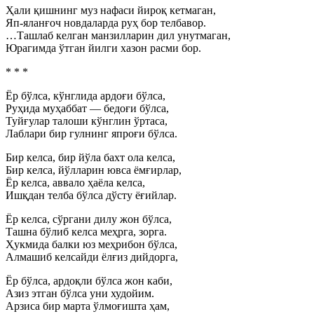
Ҳали қишнинг муз нафаси йироқ кетмаган,
Яп-яланғоч новдаларда руҳ бор телбавор.
…Ташлаб келган манзилларин дил унутмаган,
Юрагимда ўтган йилги хазон расми бор.
* * *
Ёр бўлса, кўнглида ардоғи бўлса,
Руҳида муҳаббат — бедоғи бўлса,
Туйғулар талоши кўнглин ўртаса,
Лаблари бир гулнинг япроғи бўлса.
Бир келса, бир йўла бахт ола келса,
Бир келса, йўлларин ювса ёмғирлар,
Ёр келса, аввало ҳаёла келса,
Ишқдан телба бўлса дўсту ёғийлар.
Ёр келса, сўргани дилу жон бўлса,
Ташна бўлиб келса меҳрга, зорга.
Ҳукмида балки юз меҳрибон бўлса,
Алмашиб келсайди ёлғиз дийдорга,
Ёр бўлса, ардоқли бўлса жон каби,
Азиз этган бўлса уни худойим.
Арзиса бир марта ўлмоғишта ҳам,