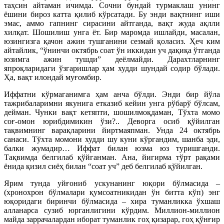
таҳсин айтаман ичимда. Сочни бундай турмаклаш унинг
ёшини бироз катта қилиб кўрсатади. Бу энди вақтнинг иши
эмас, аммо гапнинг сирасини айтганда, вақт жуда ақлли
хилқат. Шошилиш унга ёт. Бир маромда ишлайди, масалан,
юзингизга қачон ажин тушганини сезмай қоласиз. Ҳеч ким
айтайлик, “ўнинчи октябрь соат ўн иккидан уч дақиқа ўтганда
юзимга ажин тушди” деёлмайди. Дарахтларнинг
япроқларидаги ўзгаришлар ҳам худди шундай содир бўлади.
Ҳа, вақт илондай муғомбир.
Иффатни кўрмаганимга ҳам анча бўлди. Энди бир йўла
тажрибаларимни якунига етказиб кейин унга рўбарў бўлсам,
дейман. Чунки вақт кетяпти, шошилмоқдаман, Тўхта момо
соғ-омон юрибдимикин ўзи?.. Деворга осиб қўйилган
тақвимнинг варақларини йиртмаяпман. Унда 24 октябрь
санаси. Тўхта момони худди шу куни кўргандим, шанба эди,
балки жумадир… Иффат билан юзма юз туришганди.
Тақвимда белгилаб қўйганман. Ана, йигирма тўрт рақами
ёнида қизил сиёҳ билан “соат уч” деб белгилаб қўйилган.
Ярим тунда уйғониб ускунанинг юқори бўлмасида –
(хронохрон бўлмалари қумсоатникидан ўн битта кўп) энг
юқоридаги биринчи бўлмасида – хира туманликка ўхшаш
алланарса сузиб юрганлигини кўрдим. Миллион-миллион
майда заррачалардан иборат туманлик гоҳ қизарар, гоҳ қўнғир