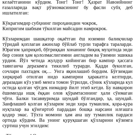
келаётганини кўрдим. Тонг! Тонг! Ҳазрат Навоийнинг
ғазалларида вақт рўзномасининг бу фасли субҳ деб
ишлатилган:
Кўкрагимдир субҳнинг пироҳанидин чокрок,
Кипригим шабнам тўкилган майсадин намрокрок.
Кўзларимдан шашқатор оқаётган ёш юзимни балиқчилар
тўридай қоплаган ажинлар бўйлаб турли тарафга тараларди.
Юрагим ҳаприқиб, бўғриққан хонанинг биқиқ муҳитида энди
бир сония ҳам қололмаслигимни англадим ва ўзимни эшикка
урдим. Йўл четида жулдур кийинган бир кампир ҳассага
таянганча деразамга тикилиб турарди. Қадди букилган,
сочлари пахтадек оқ… Унга яқинлашиб бордим. Бўғзимдан
хирқираб отилган нидо кампирни ҳаракатга келтирди,
деразадан кўз узиб менга томон ўгрилди, сўник кўзларида кул
остида қолган чўғдек нимадир йилт этиб кетди. Бу навқирон
ёшимизда ишқ ёққан олов қўрамтасининг ҳали сўнмаган
чўғи. Балки тасаввуримда шундай бўлгандир, ҳа, шундай.
Заифлашиб қолган кўзларим энди хира туманлик, қора-қура
нуқталар ва қўнғиртоб пардадан бошқа нарсани илғашга
қодир эмас. Тўхта момони ҳам ана шу туманлик пардаси
ортида кўрдим. Ва унинг қуруқшаган қўлларини кўзимга
суртиш учун эгилдим: