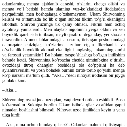
odamlarning menga ajablanib qarashi, o’zlarini chetga olishi va
menga yo’l berishi hamda ularning yuz-ko’zlaridagi ifodalardan
payqadimki, men boshqalarga o’xshamayman. Ukam Shirvonning
kelishi va o’rtamizda bo’lib o’tgan suhbat fikrim to’g’ri ekanligini
isbotladi. Shirvon yuzimga tik qaray olmadi. Fikrini ham ochiq
aytolmay yamlanardi. Men ataylab nigohimni yerga oldim va sen
buyuklik qarshisida turibsan, mayli qarab ol deganday, yer shoxlab
turaverdim. Ammo lablarimdagi tabassum, tirishgan peshonamdagi
qator-qator chiziqlar, ko’zlarimda zuhur etgan fikrchanlik va
o’ychanlik buyuklik alomati ekanligini anglashga ukamning qurbi
va farosati yetarmikin? Bu holatni xaspo’shlashga bo’lgan intilishim
behuda ketdi. Shirvonning ko’rpacha chetida qimtinibgina o’tirishi,
ovozidagi titroq ohanglar, boshidagi ola do’ppisini ha deb
aylantiraverishi va yosh boladek burnini tortib-tortib qo’yishi menga
ko’p narsani ma’lum qildi. “Aka…”dedi nihoyat irodasini bir joyga
jamlab ukam:
– Aka…
Shirvonning ovozi juda uzoqdan, vaqt devori ortidan eshitildi. Bosh
ko’tarmadim. Sukutga bordim. Ukam istihola qilar va aftidan gapni
nimadan boshlashni bilmasdi. Nihoyat uzoq jimlikdan keyin u yana
tilga kirdi:
– Aka, nima uchun bunday qilasiz?.. Odamlar malomat qilishyapti.