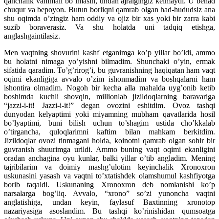
qanchalik vahimali bo’lmasin, undan ajralgingiz kelmaydi. U behad
chuqur va bepoyon. Butun borliqni qamrab olgan had-hududsiz ana
shu oqimda o’zingiz ham oddiy va ojiz bir xas yoki bir zarra kabi
suzib boraverasiz. Va shu holatda uni tadqiq etishga,
anglashgaintilasiz.
Men vaqtning shovurini kashf etganimga ko’p yillar bo’ldi, ammo
bu holatni nimaga yo’yishni bilmadim. Shunchaki o’yin, ermak
sifatida qaradim. To’g’rirog’i, bu guvranishning haqiqatan ham vaqt
oqimi ekanligiga avvalo o’zim ishonmadim va boshqalarni ham
ishontira olmadim. Nogoh bir kecha alla mahalda uyg’onib ketib
boshimda kuchli shovqin, millionlab jizildoqlarning baravariga
“jazzi-i-it! Jazzi-i-it!” degan ovozini eshitdim. Ovoz tashqi
dunyodan kelyaptimi yoki miyamning mubham qavatlarida hosil
bo’lyaptimi, buni bilish uchun to’shagim ustida cho’kkalab
o’tirgancha, quloqlarimni kaftim bilan mahkam berkitdim.
Jizildoqlar ovozi tinmagani holda, koinotni qamrab olgan sohir bir
guvranish shuurimga urildi. Ammo buning vaqt oqimi ekanligini
oradan anchagina oyu kunlar, balki yillar o’tib angladim. Mening
tajribilarim va doimiy mashg’ulotim keyinchalik Xronoxron
uskunasini yasash va vaqtni to’xtatishdek olamshumul kashfiyotga
borib taqaldi. Uskunaning Xronoxron deb nomlanishi ko’p
narsalarga bog’liq. Avvalo, “xrono” so’zi yunoncha vaqtni
anglatishiga, undan keyin, faylasuf Baxtinning xronotop
nazariyasiga asoslandim. Bu tashqi ko’rinishidan qumsoatga