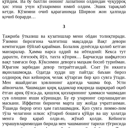
қўйдим. Ва бу бахтли оннинг лаззатини олдиндан чуқурроқ
ҳис этиш учун кўзларимни юмиб олдим. Эшик тарақлаб
кетди. Кўзимни очиб қараганимда Ширвон жон ҳалпида
қочиб борарди…
3
Тажриба ўтказиш ва кузатишлар мени обдан толиқтиради.
Ўзимни бирозгина чалғитиш мақсадида Вақт девори
кемтигидан бўйлаб қарайман. Болалик дунёсида қолиб кетган
манзаралар. Ҳамма нарса оддий ва ибтидоий: Кекса тут
дарахти, ёлғизоёқ йўл, тахта кўприк… Барчасида шафқатсиз
вақт тамғаси бор. Кўксимни деворга маҳкам босиб турибман.
Юрагим зарбидан девор титраётгандай. Соат ўн иккига
яқинлашмоқда. Одатда худди шу пайтда: баъзан бироз
олдинроқ ёки кейинроқ челак кўтарган бир қиз сувга ўтади.
Мен яшайдиган ҳовлининг адоғида чашма бор. Усти
айвончали. Чашмадан қирқ қадамлар юқорида шарқираб оқиб
ётган ариқ бўлса-да, қишлоқ қизларининг ҳаммаси чашмадан
сув олишни яхши кўришади. Бу ер уларнинг сирлашадиган
маскани. Иффатни биринчи марта шу жойда учратганман.
Ўшанда бирор оғиз ҳам гаплашмадик. Қиз сувга лиммо-лим
тўла челагини илкис кўтариб бошига қўйди ва шу ҳолатда
менга бир қараб олди-ю, жўнаб қолди. Кейинги
учрашувларимиздан бирида мен чашманинг тарихи тўғрисида