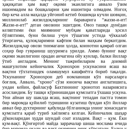
ҳақиқатан ҳам вақт оқими эканлигига аввало ўзим
ишонмадим ва бошқаларни ҳам ишонтира олмадим. Ногоҳ
бир кеча алла маҳалда уйғониб кетиб бошимда кучли шовқин,
миллионлаб жизилдоқларнинг бараварига “жаззи-и-ит!
Жаззи-и-ит!” деган овозини эшитдим. Овоз ташқи дунёдан
келяптими ёки миямнинг мубҳам қаватларида ҳосил
бўляптими, буни билиш учун тўшагим устида чўккалаб
ўтирганча, қулоқларимни кафтим билан маҳкам беркитдим.
Жизилдоқлар овози тинмагани ҳолда, коинотни қамраб олган
соҳир бир гувраниш шууримга урилди. Аммо бунинг вақт
оқими эканлигини орадан анчагина ойу кунлар, балки йиллар
ўтиб англадим. Менинг тажрибиларим ва доимий
машғулотим кейинчалик Хронохрон ускунасини ясаш ва
вақтни тўхтатишдек оламшумул кашфиётга бориб тақалди.
Ускунанинг Хронохрон деб номланиши кўп нарсаларга
боғлиқ. Аввало, “хроно” сўзи юнонча вақтни англатишига,
ундан кейин, файласуф Бахтиннинг хронотоп назариясига
асосландим. Бу ташқи кўринишидан қумсоатга ўхшаш ускуна.
Уни айнан шу шаклда ясаш, вақтнинг тепадан пастга томон
бир маромда қуйилиб туришини кузатиш бундан кўп йиллар
аввал бир духтирнинг қабулида бўлганимда унинг хонасидаги
қумсоатга қараб туриб хаёлимга келган. Кейинчалик шаҳар
дўконларидан худди шундай соат изладим. Вақт – қум. Ёки
қум-вақт. Қўнғиртоб майда заррачалар шиша мослама ичида
бир маромда оқади ва вақт оқимини аниқ кўрсатади. Балки у