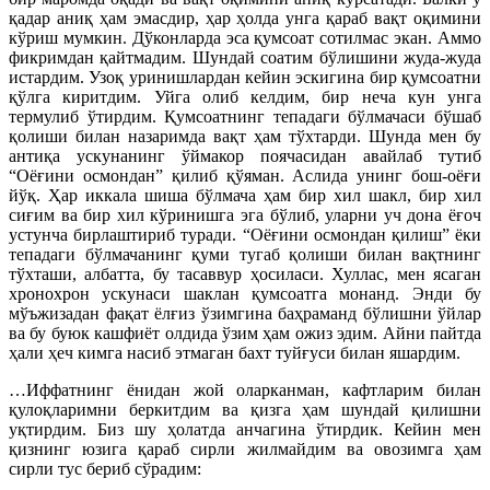
қадар аниқ ҳам эмасдир, ҳар ҳолда унга қараб вақт оқимини
кўриш мумкин. Дўконларда эса қумсоат сотилмас экан. Аммо
фикримдан қайтмадим. Шундай соатим бўлишини жуда-жуда
истардим. Узоқ уринишлардан кейин эскигина бир қумсоатни
қўлга киритдим. Уйга олиб келдим, бир неча кун унга
термулиб ўтирдим. Қумсоатнинг тепадаги бўлмачаси бўшаб
қолиши билан назаримда вақт ҳам тўхтарди. Шунда мен бу
антиқа ускунанинг ўймакор поячасидан авайлаб тутиб
“Оёғини осмондан” қилиб қўяман. Аслида унинг бош-оёғи
йўқ. Ҳар иккала шиша бўлмача ҳам бир хил шакл, бир хил
сиғим ва бир хил кўринишга эга бўлиб, уларни уч дона ёғоч
устунча бирлаштириб туради. “Оёғини осмондан қилиш” ёки
тепадаги бўлмачанинг қуми тугаб қолиши билан вақтнинг
тўхташи, албатта, бу тасаввур ҳосиласи. Хуллас, мен ясаган
хронохрон ускунаси шаклан қумсоатга монанд. Энди бу
мўъжизадан фақат ёлғиз ўзимгина баҳраманд бўлишни ўйлар
ва бу буюк кашфиёт олдида ўзим ҳам ожиз эдим. Айни пайтда
ҳали ҳеч кимга насиб этмаган бахт туйғуси билан яшардим.
…Иффатнинг ёнидан жой оларканман, кафтларим билан
қулоқларимни беркитдим ва қизга ҳам шундай қилишни
уқтирдим. Биз шу ҳолатда анчагина ўтирдик. Кейин мен
қизнинг юзига қараб сирли жилмайдим ва овозимга ҳам
сирли тус бериб сўрадим: