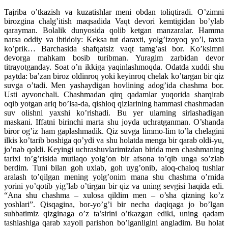
Tajriba o’tkazish va kuzatishlar meni obdan toliqtiradi. O’zimni
birozgina chalg’itish maqsadida Vaqt devori kemtigidan bo’ylab
qarayman. Bolalik dunyosida qolib ketgan manzaralar. Hamma
narsa oddiy va ibtidoiy: Keksa tut daraxti, yolg’izoyoq yo’l, taxta
ko’prik… Barchasida shafqatsiz vaqt tamg’asi bor. Ko’ksimni
devorga mahkam bosib turibman. Yuragim zarbidan devor
titrayotganday. Soat o’n ikkiga yaqinlashmoqda. Odatda xuddi shu
paytda: ba’zan biroz oldinroq yoki keyinroq chelak ko’targan bir qiz
suvga o’tadi. Men yashaydigan hovlining adog’ida chashma bor.
Usti ayvonchali. Chashmadan qirq qadamlar yuqorida sharqirab
oqib yotgan ariq bo’lsa-da, qishloq qizlarining hammasi chashmadan
suv olishni yaxshi ko’rishadi. Bu yer ularning sirlashadigan
maskani. Iffatni birinchi marta shu joyda uchratganman. O’shanda
biror og’iz ham gaplashmadik. Qiz suvga limmo-lim to’la chelagini
ilkis ko’tarib boshiga qo’ydi va shu holatda menga bir qarab oldi-yu,
jo’nab qoldi. Keyingi uchrashuvlarimizdan birida men chashmaning
tarixi to’g’risida mutlaqo yolg’on bir afsona to’qib unga so’zlab
berdim. Tuni bilan goh uxlab, goh uyg’onib, aloq-chaloq tushlar
aralash to’qilgan mening yolg’onim mana shu chashma o’rnida
yorini yo’qotib yig’lab o’tirgan bir qiz va uning sevgisi haqida edi.
“Ana shu chashma – xulosa qildim men – o’sha qizning ko’z
yoshlari”. Qisqagina, bor-yo’g’i bir necha daqiqaga jo bo’lgan
suhbatimiz qizginaga o’z ta’sirini o’tkazgan ediki, uning qadam
tashlashiga qarab xayoli parishon bo’lganligini angladim. Bu holat