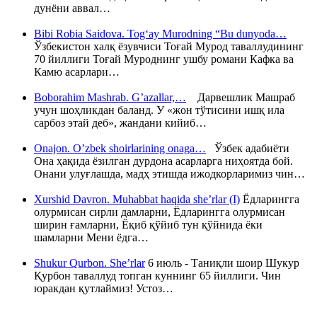
дунёни аввал…
Bibi Robia Saidova. Tog‘ay Murodning “Bu dunyoda…
Ўзбекистон халқ ёзувчиси Тоғай Мурод таваллудининг
70 йиллиги Тоғай Муроднинг ушбу романи Кафка ва
Камю асарлари…
Boborahim Mashrab. G’azallar,…
Дарвешлик Машраб
учун шоҳликдан баланд. У «жон тўтисини ишқ ила
сарбоз этай деб», жандани кийиб…
Onajon. O’zbek shoirlarining onaga…
Ўзбек адабиёти
Она ҳақида ёзилган дурдона асарларга ниҳоятда бой.
Онани улуғлашда, мадҳ этишда ижодкорларимиз чин…
Xurshid Davron. Muhabbat haqida she’rlar (I)
Ёдларингга
олурмисан сирли дамларни, Ёдларингга олурмисан
ширин ғамларни, Ёқиб қўйиб тун қўйнида ёки
шамларни Мени ёдга…
Shukur Qurbon. She’rlar
6 июль - Таниқли шоир Шукур
Қурбон таваллуд топган куннинг 65 йиллиги. Чин
юракдан қутлаймиз! Устоз…