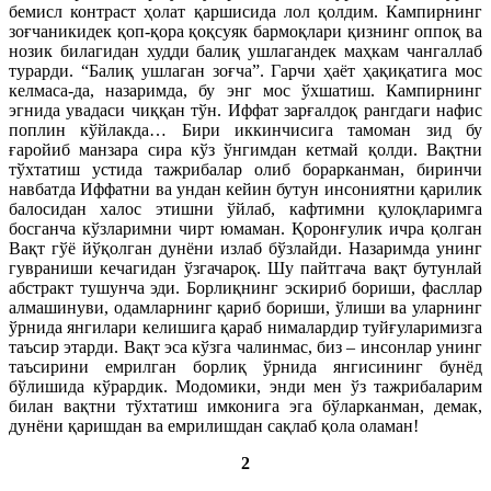
бемисл контраст ҳолат қаршисида лол қолдим. Кампирнинг
зоғчаникидек қоп-қора қоқсуяк бармоқлари қизнинг оппоқ ва
нозик билагидан худди балиқ ушлагандек маҳкам чангаллаб
турарди. “Балиқ ушлаган зоғча”. Гарчи ҳаёт ҳақиқатига мос
келмаса-да, назаримда, бу энг мос ўхшатиш. Кампирнинг
эгнида увадаси чиққан тўн. Иффат зарғалдоқ рангдаги нафис
поплин кўйлакда… Бири иккинчисига тамоман зид бу
ғаройиб манзара сира кўз ўнгимдан кетмай қолди. Вақтни
тўхтатиш устида тажрибалар олиб борарканман, биринчи
навбатда Иффатни ва ундан кейин бутун инсониятни қарилик
балосидан халос этишни ўйлаб, кафтимни қулоқларимга
босганча кўзларимни чирт юмаман. Қоронғулик ичра қолган
Вақт гўё йўқолган дунёни излаб бўзлайди. Назаримда унинг
гувраниши кечагидан ўзгачароқ. Шу пайтгача вақт бутунлай
абстракт тушунча эди. Борлиқнинг эскириб бориши, фасллар
алмашинуви, одамларнинг қариб бориши, ўлиши ва уларнинг
ўрнида янгилари келишига қараб нималардир туйғуларимизга
таъсир этарди. Вақт эса кўзга чалинмас, биз – инсонлар унинг
таъсирини емрилган борлиқ ўрнида янгисининг бунёд
бўлишида кўрардик. Модомики, энди мен ўз тажрибаларим
билан вақтни тўхтатиш имконига эга бўларканман, демак,
дунёни қаришдан ва емрилишдан сақлаб қола оламан!
2