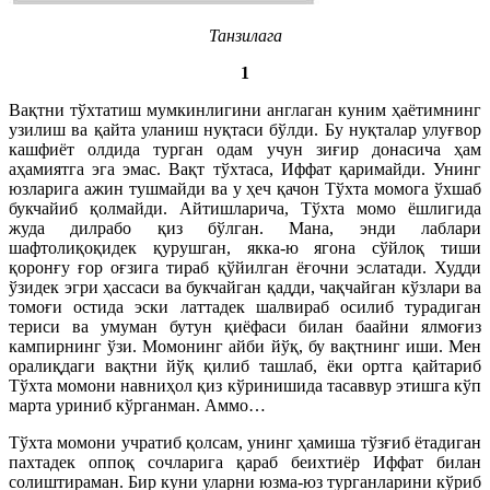
Танзилага
1
Вақтни тўхтатиш мумкинлигини англаган куним ҳаётимнинг
узилиш ва қайта уланиш нуқтаси бўлди. Бу нуқталар улуғвор
кашфиёт олдида турган одам учун зиғир донасича ҳам
аҳамиятга эга эмас. Вақт тўхтаса, Иффат қаримайди. Унинг
юзларига ажин тушмайди ва у ҳеч қачон Тўхта момога ўхшаб
букчайиб қолмайди. Айтишларича, Тўхта момо ёшлигида
жуда дилрабо қиз бўлган. Мана, энди лаблари
шафтолиқоқидек қурушган, якка-ю ягона сўйлоқ тиши
қоронғу ғор оғзига тираб қўйилган ёғочни эслатади. Худди
ўзидек эгри ҳассаси ва букчайган қадди, чақчайган кўзлари ва
томоғи остида эски латтадек шалвираб осилиб турадиган
териси ва умуман бутун қиёфаси билан баайни ялмоғиз
кампирнинг ўзи. Момонинг айби йўқ, бу вақтнинг иши. Мен
оралиқдаги вақтни йўқ қилиб ташлаб, ёки ортга қайтариб
Тўхта момони навниҳол қиз кўринишида тасаввур этишга кўп
марта уриниб кўрганман. Аммо…
Тўхта момони учратиб қолсам, унинг ҳамиша тўзғиб ётадиган
пахтадек оппоқ сочларига қараб беихтиёр Иффат билан
солиштираман. Бир куни уларни юзма-юз турганларини кўриб