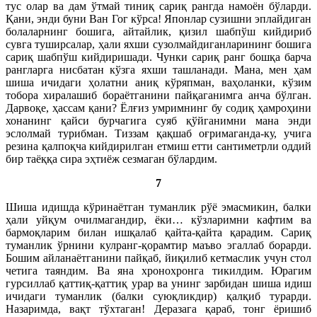
тус олар ва дам ўтмай тиниқ сариқ рангда намоён бўларди.
Қани, энди буни Ван Гог кўрса! Японлар сузишни эплайдиган
болаларнинг бошига, айтайлик, қизил шабпўш кийдириб
сувга туширсалар, ҳали яхши сузолмайдиганларининг бошига
сариқ шабпўш кийдиришади. Чунки сариқ ранг бошқа барча
рангларга нисбатан кўзга яхши ташланади. Мана, мен ҳам
шиша ичидаги ҳолатни аниқ кўряпман, ваҳоланки, кўзим
тобора хиралашиб бораётганини пайқаганимга анча бўлган.
Дарвоқе, ҳассам қани? Ёлғиз умримнинг бу содиқ ҳамроҳини
хонанинг қайси бурчагига суяб қўйганимни мана энди
эслолмай турибман. Тиззам қақшаб оғримаганда-ку, учига
резина қалпоқча кийдирилган етмиш етти сантиметрли оддий
бир таёққа сира эҳтиёж сезмаган бўлардим.
7
Шиша идишда кўринаётган туманлик рўё эмасмикин, балки
ҳали уйқум очилмагандир, ёки… кўзларимни кафтим ва
бармоқларим билан ишқалаб қайта-қайта қарадим. Сариқ
туманлик ўрнини кулранг-қорамтир маъво эгаллаб борарди.
Бошим айланаётганини пайқаб, йиқилиб кетмаслик учун стол
четига таяндим. Ва яна хронохронга тикилдим. Юрагим
гурсиллаб қаттиқ-қаттиқ урар ва унинг зарбидан шиша идиш
ичидаги туманлик (балки суюқликдир) қалқиб турарди.
Назаримда, вақт тўхтаган! Деразага қараб, тонг ёришиб