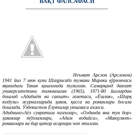
ВАҚТ ФАЛСАФАСИ
Неъмат Арслон (Арслонов)
1941 йил 7 июн куни Шаҳрисабз тумани Мираки қўрғончаси
яқинидаги Такия қишлоғида туғилган. Самарқанд давлат
университетини тамомлаган (1965). 1971-80 йиллардан
бошлаб «Адабиёт ва санъат» газетаси, «Ёшлик», «Шарқ
юлдузи» журналларида ҳикоя, қисса ва романлари босила
бошлади. Ўзбекистон Ёзувчилар уюшмаси аъзоси.
Адибнинг»Аёл сувратига чизгилар», «Олдинда яна тун бор»
ҳикоялар тўпламлари, «Адам водийси», «Мавҳумот»
романлари ва бир қатор асарлари чоп этилган.