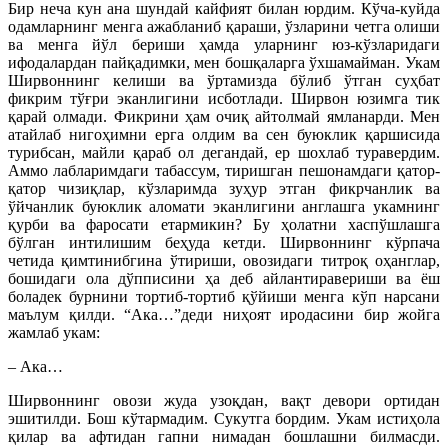
Бир неча кун ана шундай кайфият билан юрдим. Кўча-куйда
одамларнинг менга ажабланиб қараши, ўзларини четга олиши
ва менга йўл бериши ҳамда уларнинг юз-кўзларидаги
ифодалардан пайқадимки, мен бошқаларга ўхшамайман. Укам
Ширвоннинг келиши ва ўртамизда бўлиб ўтган суҳбат
фикрим тўғри эканлигини исботлади. Ширвон юзимга тик
қарай олмади. Фикрини ҳам очиқ айтолмай ямланарди. Мен
атайлаб нигоҳимни ерга олдим ва сен буюклик қаршисида
турибсан, майли қараб ол дегандай, ер шохлаб туравердим.
Аммо лабларимдаги табассум, тиришган пешонамдаги қатор-
қатор чизиқлар, кўзларимда зуҳур этган фикрчанлик ва
ўйчанлик буюклик аломати эканлигини англашга укамнинг
қурби ва фаросати етармикин? Бу ҳолатни хаспўшлашга
бўлган интилишим беҳуда кетди. Ширвоннинг кўрпача
четида қимтинибгина ўтириши, овозидаги титроқ оҳанглар,
бошидаги ола дўпписини ҳа деб айлантиравериши ва ёш
боладек бурнини тортиб-тортиб қўйиши менга кўп нарсани
маълум қилди. “Ака…”деди ниҳоят иродасини бир жойга
жамлаб укам:
– Ака…
Ширвоннинг овози жуда узоқдан, вақт девори ортидан
эшитилди. Бош кўтармадим. Сукутга бордим. Укам истиҳола
қилар ва афтидан гапни нимадан бошлашни билмасди.