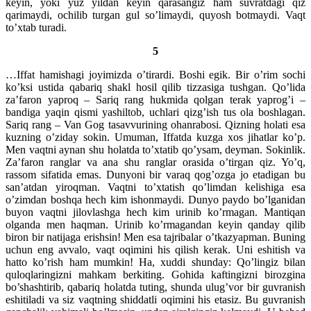
keyin, yoki yuz yildan keyin qarasangiz ham suvratdagi qiz
qarimaydi, ochilib turgan gul so’limaydi, quyosh botmaydi. Vaqt
to’xtab turadi.
5
…Iffat hamishagi joyimizda o’tirardi. Boshi egik. Bir o’rim sochi
ko’ksi ustida qabariq shakl hosil qilib tizzasiga tushgan. Qo’lida
za’faron yaproq – Sariq rang hukmida qolgan terak yaprog’i –
bandiga yaqin qismi yashiltob, uchlari qizg’ish tus ola boshlagan.
Sariq rang – Van Gog tasavvurining ohanrabosi. Qizning holati esa
kuzning o’ziday sokin. Umuman, Iffatda kuzga xos jihatlar ko’p.
Men vaqtni aynan shu holatda to’xtatib qo’ysam, deyman. Sokinlik.
Za’faron ranglar va ana shu ranglar orasida o’tirgan qiz. Yo’q,
rassom sifatida emas. Dunyoni bir varaq qog’ozga jo etadigan bu
san’atdan yiroqman. Vaqtni to’xtatish qo’limdan kelishiga esa
o’zimdan boshqa hech kim ishonmaydi. Dunyo paydo bo’lganidan
buyon vaqtni jilovlashga hech kim urinib ko’rmagan. Mantiqan
olganda men haqman. Urinib ko’rmagandan keyin qanday qilib
biron bir natijaga erishsin! Men esa tajribalar o’tkazyapman. Buning
uchun eng avvalo, vaqt oqimini his qilish kerak. Uni eshitish va
hatto ko’rish ham mumkin! Ha, xuddi shunday: Qo’lingiz bilan
quloqlaringizni mahkam berkiting. Gohida kaftingizni birozgina
bo’shashtirib, qabariq holatda tuting, shunda ulug’vor bir guvranish
eshitiladi va siz vaqtning shiddatli oqimini his etasiz. Bu guvranish