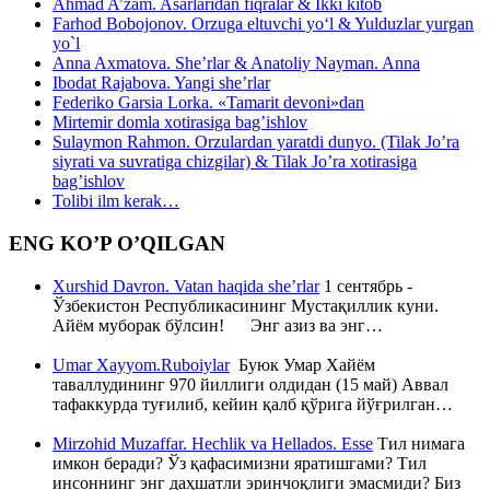
Ahmad A’zam. Asarlaridan fiqralar & Ikki kitob
Farhod Bobojonov. Orzuga eltuvchi yo‘l & Yulduzlar yurgan
yo`l
Anna Axmatova. She’rlar & Anatoliy Nayman. Anna
Ibodat Rajabova. Yangi she’rlar
Federiko Garsia Lorka. «Tamarit devoni»dan
Mirtemir domla xotirasiga bag’ishlov
Sulaymon Rahmon. Orzulardan yaratdi dunyo. (Tilak Jo’ra
siyrati va suvratiga chizgilar) & Tilak Jo’ra xotirasiga
bag’ishlov
Tolibi ilm kerak…
ENG KO’P O’QILGAN
Xurshid Davron. Vatan haqida she’rlar
1 сентябрь -
Ўзбекистон Республикасининг Мустақиллик куни.
Айём муборак бўлсин! Энг азиз ва энг…
Umar Xayyom.Ruboiylar
Буюк Умар Хайём
таваллудининг 970 йиллиги олдидан (15 май) Аввал
тафаккурда туғилиб, кейин қалб қўрига йўғрилган…
Mirzohid Muzaffar. Hechlik va Hellados. Esse
Тил нимага
имкон беради? Ўз қафасимизни яратишгами? Тил
инсоннинг энг даҳшатли эринчоқлиги эмасмиди? Биз