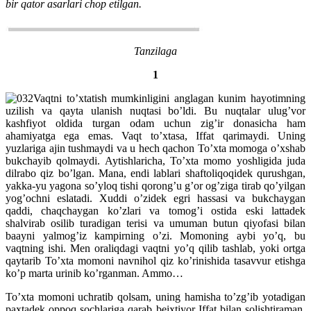
bir qator asarlari chop etilgan.
Tanzilaga
1
Vaqtni to’xtatish mumkinligini anglagan kunim hayotimning
uzilish va qayta ulanish nuqtasi bo’ldi. Bu nuqtalar ulug’vor
kashfiyot oldida turgan odam uchun zig’ir donasicha ham
ahamiyatga ega emas. Vaqt to’xtasa, Iffat qarimaydi. Uning
yuzlariga ajin tushmaydi va u hech qachon To’xta momoga o’xshab
bukchayib qolmaydi. Aytishlaricha, To’xta momo yoshligida juda
dilrabo qiz bo’lgan. Mana, endi lablari shaftoliqoqidek qurushgan,
yakka-yu yagona so’yloq tishi qorong’u g’or og’ziga tirab qo’yilgan
yog’ochni eslatadi. Xuddi o’zidek egri hassasi va bukchaygan
qaddi, chaqchaygan ko’zlari va tomog’i ostida eski lattadek
shalvirab osilib turadigan terisi va umuman butun qiyofasi bilan
baayni yalmog’iz kampirning o’zi. Momoning aybi yo’q, bu
vaqtning ishi. Men oraliqdagi vaqtni yo’q qilib tashlab, yoki ortga
qaytarib To’xta momoni navnihol qiz ko’rinishida tasavvur etishga
ko’p marta urinib ko’rganman. Ammo…
To’xta momoni uchratib qolsam, uning hamisha to’zg’ib yotadigan
paxtadek oppoq sochlariga qarab beixtiyor Iffat bilan solishtiraman.