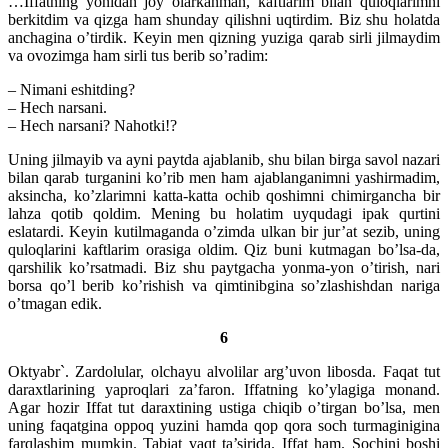
…Iffatning yonidan joy olarkanman, kaftlarim bilan quloqlarimni
berkitdim va qizga ham shunday qilishni uqtirdim. Biz shu holatda
anchagina o’tirdik. Keyin men qizning yuziga qarab sirli jilmaydim
va ovozimga ham sirli tus berib so’radim:
– Nimani eshitding?
– Hech narsani.
– Hech narsani? Nahotki!?
Uning jilmayib va ayni paytda ajablanib, shu bilan birga savol nazari
bilan qarab turganini ko’rib men ham ajablanganimni yashirmadim,
aksincha, ko’zlarimni katta-katta ochib qoshimni chimirgancha bir
lahza qotib qoldim. Mening bu holatim uyqudagi ipak qurtini
eslatardi. Keyin kutilmaganda o’zimda ulkan bir jur’at sezib, uning
quloqlarini kaftlarim orasiga oldim. Qiz buni kutmagan bo’lsa-da,
qarshilik ko’rsatmadi. Biz shu paytgacha yonma-yon o’tirish, nari
borsa qo’l berib ko’rishish va qimtinibgina so’zlashishdan nariga
o’tmagan edik.
6
Oktyabr`. Zardolular, olchayu alvolilar arg’uvon libosda. Faqat tut
daraxtlarining yaproqlari za’faron. Iffatning ko’ylagiga monand.
Agar hozir Iffat tut daraxtining ustiga chiqib o’tirgan bo’lsa, men
uning faqatgina oppoq yuzini hamda qop qora soch turmaginigina
farqlashim mumkin. Tabiat vaqt ta’sirida. Iffat ham. Sochini boshi