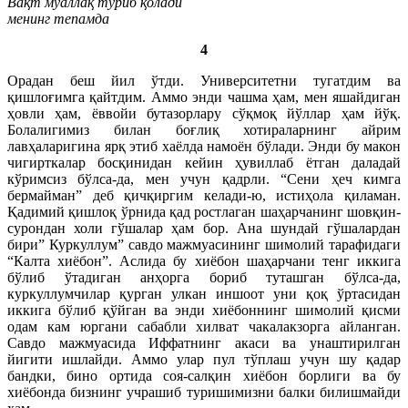
Вақт муаллақ туриб қолади
менинг тепамда
4
Орадан беш йил ўтди. Университетни тугатдим ва
қишлоғимга қайтдим. Аммо энди чашма ҳам, мен яшайдиган
ҳовли ҳам, ёввойи бутазорлару сўқмоқ йўллар ҳам йўқ.
Болалигимиз билан боғлиқ хотираларнинг айрим
лавҳаларигина ярқ этиб хаёлда намоён бўлади. Энди бу макон
чигирткалар босқинидан кейин ҳувиллаб ётган даладай
кўримсиз бўлса-да, мен учун қадрли. “Сени ҳеч кимга
бермайман” деб қичқиргим келади-ю, истиҳола қиламан.
Қадимий қишлоқ ўрнида қад ростлаган шаҳарчанинг шовқин-
сурондан холи гўшалар ҳам бор. Ана шундай гўшалардан
бири” Куркуллум” савдо мажмуасининг шимолий тарафидаги
“Калта хиёбон”. Аслида бу хиёбон шаҳарчани тенг иккига
бўлиб ўтадиган анҳорга бориб туташган бўлса-да,
куркуллумчилар қурган улкан иншоот уни қоқ ўртасидан
иккига бўлиб қўйган ва энди хиёбоннинг шимолий қисми
одам кам юргани сабабли хилват чакалакзорга айланган.
Савдо мажмуасида Иффатнинг акаси ва унаштирилган
йигити ишлайди. Аммо улар пул тўплаш учун шу қадар
бандки, бино ортида соя-салқин хиёбон борлиги ва бу
хиёбонда бизнинг учрашиб туришимизни балки билишмайди