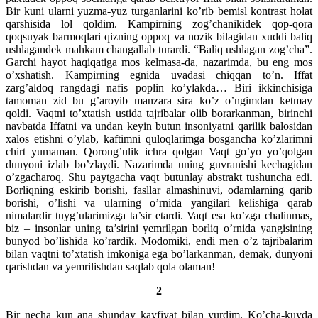
Bir kuni ularni yuzma-yuz turganlarini ko’rib bemisl kontrast holat
qarshisida lol qoldim. Kampirning zog’chanikidek qop-qora
qoqsuyak barmoqlari qizning oppoq va nozik bilagidan xuddi baliq
ushlagandek mahkam changallab turardi. “Baliq ushlagan zog’cha”.
Garchi hayot haqiqatiga mos kelmasa-da, nazarimda, bu eng mos
o’xshatish. Kampirning egnida uvadasi chiqqan to’n. Iffat
zarg’aldoq rangdagi nafis poplin ko’ylakda… Biri ikkinchisiga
tamoman zid bu g’aroyib manzara sira ko’z o’ngimdan ketmay
qoldi. Vaqtni to’xtatish ustida tajribalar olib borarkanman, birinchi
navbatda Iffatni va undan keyin butun insoniyatni qarilik balosidan
xalos etishni o’ylab, kaftimni quloqlarimga bosgancha ko’zlarimni
chirt yumaman. Qorong’ulik ichra qolgan Vaqt go’yo yo’qolgan
dunyoni izlab bo’zlaydi. Nazarimda uning guvranishi kechagidan
o’zgacharoq. Shu paytgacha vaqt butunlay abstrakt tushuncha edi.
Borliqning eskirib borishi, fasllar almashinuvi, odamlarning qarib
borishi, o’lishi va ularning o’rnida yangilari kelishiga qarab
nimalardir tuyg’ularimizga ta’sir etardi. Vaqt esa ko’zga chalinmas,
biz – insonlar uning ta’sirini yemrilgan borliq o’rnida yangisining
bunyod bo’lishida ko’rardik. Modomiki, endi men o’z tajribalarim
bilan vaqtni to’xtatish imkoniga ega bo’larkanman, demak, dunyoni
qarishdan va yemrilishdan saqlab qola olaman!
2
Bir necha kun ana shunday kayfiyat bilan yurdim. Ko’cha-kuyda