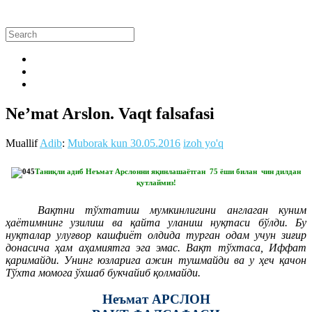
Ne’mat Arslon. Vaqt falsafasi
Muallif
Adib
:
Muborak kun
30.05.2016
izoh yo'q
Таниқли адиб Неъмат Арслонни яқинлашаётган 75 ёши билан чин дилдан
қутлаймиз!
Вақтни тўхтатиш мумкинлигини англаган куним
ҳаётимнинг узилиш ва қайта уланиш нуқтаси бўлди. Бу
нуқталар улуғвор кашфиёт олдида турган одам учун зиғир
донасича ҳам аҳамиятга эга эмас. Вақт тўхтаса, Иффат
қаримайди. Унинг юзларига ажин тушмайди ва у ҳеч қачон
Тўхта момога ўхшаб букчайиб қолмайди.
Неъмат АРСЛОН