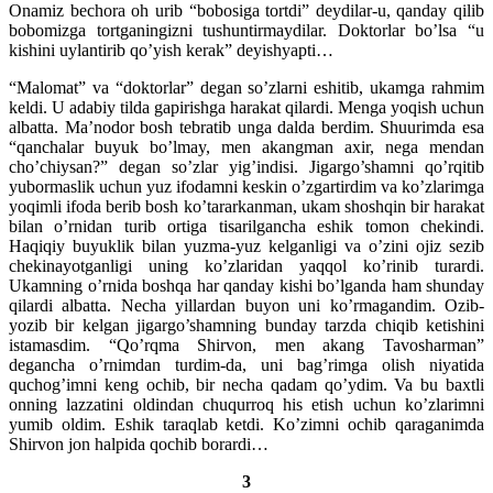
Onamiz bechora oh urib “bobosiga tortdi” deydilar-u, qanday qilib
bobomizga tortganingizni tushuntirmaydilar. Doktorlar bo’lsa “u
kishini uylantirib qo’yish kerak” deyishyapti…
“Malomat” va “doktorlar” degan so’zlarni eshitib, ukamga rahmim
keldi. U adabiy tilda gapirishga harakat qilardi. Menga yoqish uchun
albatta. Ma’nodor bosh tebratib unga dalda berdim. Shuurimda esa
“qanchalar buyuk bo’lmay, men akangman axir, nega mendan
cho’chiysan?” degan so’zlar yig’indisi. Jigargo’shamni qo’rqitib
yubormaslik uchun yuz ifodamni keskin o’zgartirdim va ko’zlarimga
yoqimli ifoda berib bosh ko’tararkanman, ukam shoshqin bir harakat
bilan o’rnidan turib ortiga tisarilgancha eshik tomon chekindi.
Haqiqiy buyuklik bilan yuzma-yuz kelganligi va o’zini ojiz sezib
chekinayotganligi uning ko’zlaridan yaqqol ko’rinib turardi.
Ukamning o’rnida boshqa har qanday kishi bo’lganda ham shunday
qilardi albatta. Necha yillardan buyon uni ko’rmagandim. Ozib-
yozib bir kelgan jigargo’shamning bunday tarzda chiqib ketishini
istamasdim. “Qo’rqma Shirvon, men akang Tavosharman”
degancha o’rnimdan turdim-da, uni bag’rimga olish niyatida
quchog’imni keng ochib, bir necha qadam qo’ydim. Va bu baxtli
onning lazzatini oldindan chuqurroq his etish uchun ko’zlarimni
yumib oldim. Eshik taraqlab ketdi. Ko’zimni ochib qaraganimda
Shirvon jon halpida qochib borardi…
3