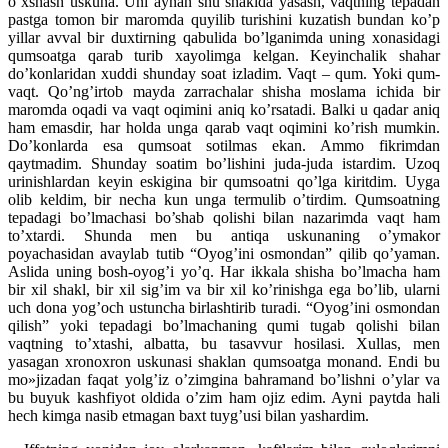
o’xshash uskuna. Uni aynan shu shaklda yasash, vaqtning tepadan
pastga tomon bir maromda quyilib turishini kuzatish bundan ko’p
yillar avval bir duxtirning qabulida bo’lganimda uning xonasidagi
qumsoatga qarab turib xayolimga kelgan. Keyinchalik shahar
do’konlaridan xuddi shunday soat izladim. Vaqt – qum. Yoki qum-
vaqt. Qo’ng’irtob mayda zarrachalar shisha moslama ichida bir
maromda oqadi va vaqt oqimini aniq ko’rsatadi. Balki u qadar aniq
ham emasdir, har holda unga qarab vaqt oqimini ko’rish mumkin.
Do’konlarda esa qumsoat sotilmas ekan. Ammo fikrimdan
qaytmadim. Shunday soatim bo’lishini juda-juda istardim. Uzoq
urinishlardan keyin eskigina bir qumsoatni qo’lga kiritdim. Uyga
olib keldim, bir necha kun unga termulib o’tirdim. Qumsoatning
tepadagi bo’lmachasi bo’shab qolishi bilan nazarimda vaqt ham
to’xtardi. Shunda men bu antiqa uskunaning o’ymakor
poyachasidan avaylab tutib “Oyog’ini osmondan” qilib qo’yaman.
Aslida uning bosh-oyog’i yo’q. Har ikkala shisha bo’lmacha ham
bir xil shakl, bir xil sig’im va bir xil ko’rinishga ega bo’lib, ularni
uch dona yog’och ustuncha birlashtirib turadi. “Oyog’ini osmondan
qilish” yoki tepadagi bo’lmachaning qumi tugab qolishi bilan
vaqtning to’xtashi, albatta, bu tasavvur hosilasi. Xullas, men
yasagan xronoxron uskunasi shaklan qumsoatga monand. Endi bu
mo»jizadan faqat yolg’iz o’zimgina bahramand bo’lishni o’ylar va
bu buyuk kashfiyot oldida o’zim ham ojiz edim. Ayni paytda hali
hech kimga nasib etmagan baxt tuyg’usi bilan yashardim.