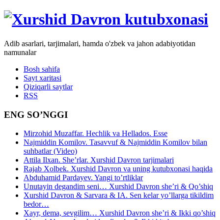
Adib asarlari, tarjimalari, hamda o'zbek va jahon adabiyotidan
namunalar
Bosh sahifa
Sayt xaritasi
Qiziqarli saytlar
RSS
ENG SO’NGGI
Mirzohid Muzaffar. Hechlik va Hellados. Esse
Najmiddin Komilov. Tasavvuf & Najmiddin Komilov bilan
suhbatlar (Video)
Attila Ilxan. She’rlar. Xurshid Davron tarjimalari
Rajab Xolbek. Xurshid Davron va uning kutubxonasi haqida
Abduhamid Pardayev. Yangi to’rtliklar
Unutayin degandim seni… Xurshid Davron she’ri & Qo’shiq
Xurshid Davron & Sarvara & IA. Sen kelar yo’llarga tikildim
bedor…
Xayr, dema, sevgilim… Xurshid Davron she’ri & Ikki qo’shiq