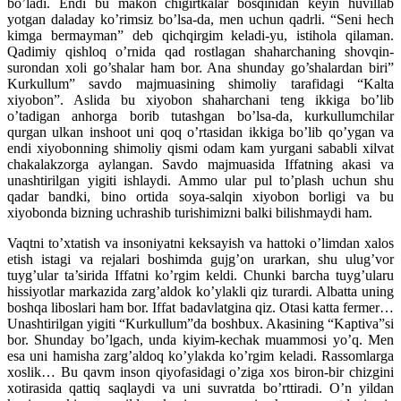
bo’ladi. Endi bu makon chigirtkalar bosqinidan keyin huvillab
yotgan daladay ko’rimsiz bo’lsa-da, men uchun qadrli. “Seni hech
kimga bermayman” deb qichqirgim keladi-yu, istihola qilaman.
Qadimiy qishloq o’rnida qad rostlagan shaharchaning shovqin-
surondan xoli go’shalar ham bor. Ana shunday go’shalardan biri”
Kurkullum” savdo majmuasining shimoliy tarafidagi “Kalta
xiyobon”. Aslida bu xiyobon shaharchani teng ikkiga bo’lib
o’tadigan anhorga borib tutashgan bo’lsa-da, kurkullumchilar
qurgan ulkan inshoot uni qoq o’rtasidan ikkiga bo’lib qo’ygan va
endi xiyobonning shimoliy qismi odam kam yurgani sababli xilvat
chakalakzorga aylangan. Savdo majmuasida Iffatning akasi va
unashtirilgan yigiti ishlaydi. Ammo ular pul to’plash uchun shu
qadar bandki, bino ortida soya-salqin xiyobon borligi va bu
xiyobonda bizning uchrashib turishimizni balki bilishmaydi ham.
Vaqtni to’xtatish va insoniyatni keksayish va hattoki o’limdan xalos
etish istagi va rejalari boshimda gujg’on urarkan, shu ulug’vor
tuyg’ular ta’sirida Iffatni ko’rgim keldi. Chunki barcha tuyg’ularu
hissiyotlar markazida zarg’aldok ko’ylakli qiz turardi. Albatta uning
boshqa liboslari ham bor. Iffat badavlatgina qiz. Otasi katta fermer…
Unashtirilgan yigiti “Kurkullum”da boshbux. Akasining “Kaptiva”si
bor. Shunday bo’lgach, unda kiyim-kechak muammosi yo’q. Men
esa uni hamisha zarg’aldoq ko’ylakda ko’rgim keladi. Rassomlarga
xoslik… Bu qavm inson qiyofasidagi o’ziga xos biron-bir chizgini
xotirasida qattiq saqlaydi va uni suvratda bo’rttiradi. O’n yildan