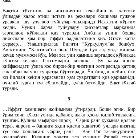
ҳам.
Вақтни тўхтатиш ва инсониятни кексайиш ва ҳаттоки
ўлимдан халос этиш истаги ва режалари бошимда гужғон
ураркан, шу улуғвор туйғулар таъсирида Иффатни кўргим
келди. Чунки барча туйғулару ҳиссиётлар марказида
зарғалдок кўйлакли қиз турарди. Албатта унинг бошқа
либослари ҳам бор. Иффат бадавлатгина қиз. Отаси катта
фермер… Унаштирилган йигити “Куркуллум”да бошбух.
Акасининг “Каптива”си бор. Шундай бўлгач, унда кийим-
кечак муаммоси йўқ. Мен эса уни ҳамиша зарғалдоқ кўйлакда
кўргим келади. Рассомларга хослик… Бу қавм инсон
қиёфасидаги ўзига хос бирон-бир чизгини хотирасида қаттиқ
сақлайди ва уни сувратда бўрттиради. Ўн йилдан кейин, ёки
юз йилдан кейин қарасангиз ҳам сувратдаги қиз қаримайди,
очилиб турган гул сўлимайди, қуёш ботмайди. Вақт тўхтаб
туради.
5
…Иффат ҳамишаги жойимизда ўтирарди. Боши эгик. Бир
ўрим сочи кўкси устида қабариқ шакл ҳосил қилиб тиззасига
тушган. Қўлида заъфарон япроқ – Сариқ ранг ҳукмида қолган
терак япроғи – бандига яқин қисми яшилтоб, учлари қизғиш
тус ола бошлаган. Сариқ ранг – Ван Гог тасаввурининг
оҳанрабоси. Қизнинг ҳолати эса кузнинг ўзидай сокин.