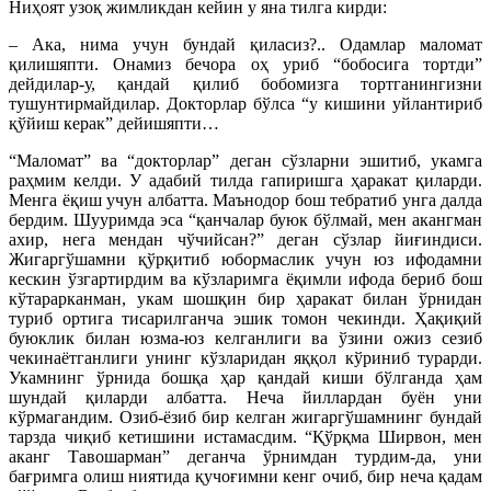
Ниҳоят узоқ жимликдан кейин у яна тилга кирди:
– Ака, нима учун бундай қиласиз?.. Одамлар маломат
қилишяпти. Онамиз бечора оҳ уриб “бобосига тортди”
дейдилар-у, қандай қилиб бобомизга тортганингизни
тушунтирмайдилар. Докторлар бўлса “у кишини уйлантириб
қўйиш керак” дейишяпти…
“Маломат” ва “докторлар” деган сўзларни эшитиб, укамга
раҳмим келди. У адабий тилда гапиришга ҳаракат қиларди.
Менга ёқиш учун албатта. Маънодор бош тебратиб унга далда
бердим. Шууримда эса “қанчалар буюк бўлмай, мен акангман
ахир, нега мендан чўчийсан?” деган сўзлар йиғиндиси.
Жигаргўшамни қўрқитиб юбормаслик учун юз ифодамни
кескин ўзгартирдим ва кўзларимга ёқимли ифода бериб бош
кўтарарканман, укам шошқин бир ҳаракат билан ўрнидан
туриб ортига тисарилганча эшик томон чекинди. Ҳақиқий
буюклик билан юзма-юз келганлиги ва ўзини ожиз сезиб
чекинаётганлиги унинг кўзларидан яққол кўриниб турарди.
Укамнинг ўрнида бошқа ҳар қандай киши бўлганда ҳам
шундай қиларди албатта. Неча йиллардан буён уни
кўрмагандим. Озиб-ёзиб бир келган жигаргўшамнинг бундай
тарзда чиқиб кетишини истамасдим. “Қўрқма Ширвон, мен
аканг Тавошарман” деганча ўрнимдан турдим-да, уни
бағримга олиш ниятида қучоғимни кенг очиб, бир неча қадам