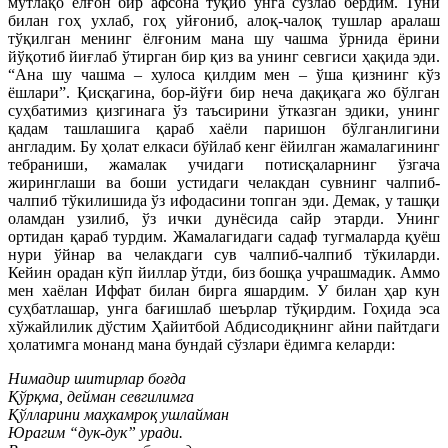
мутлақо ёлғон бир афсона тўқиб унга сўзлаб бердим. Туни
билан гоҳ ухлаб, гоҳ уйғониб, алоқ-чалоқ тушлар аралаш
тўқилган менинг ёлғоним мана шу чашма ўрнида ёрини
йўқотиб йиғлаб ўтирган бир қиз ва унинг севгиси ҳақида эди.
“Ана шу чашма – хулоса қилдим мен – ўша қизнинг кўз
ёшлари”. Қисқагина, бор-йўғи бир неча дақиқага жо бўлган
суҳбатимиз қизгинага ўз таъсирини ўтказган эдики, унинг
қадам ташлашига қараб хаёли паришон бўлганлигини
англадим. Бу ҳолат елкаси бўйлаб кенг ёйилган жамалагининг
тебраниши, жамалак учидаги потисқаларнинг ўзгача
жиринглаши ва боши устидаги челакдан сувнинг чалпиб-
чалпиб тўкилишида ўз ифодасини топган эди. Демак, у ташқи
оламдан узилиб, ўз ички дунёсида сайр этарди. Унинг
ортидан қараб турдим. Жамалагидаги садаф тугмаларда қуёш
нури ўйнар ва челакдаги сув чалпиб-чалпиб тўкиларди.
Кейин орадан кўп йиллар ўтди, биз бошқа учрашмадик. Аммо
мен хаёлан Иффат билан бирга яшардим. У билан ҳар кун
суҳбатлашар, унга бағишлаб шеърлар тўқирдим. Гоҳида эса
хўжайлилик дўстим Ҳайитбой Абдисодиқнинг айни пайтдаги
ҳолатимга монанд мана бундай сўзлари ёдимга келарди:
Нимадир шитирлар боғда
Қўрқма, дейман севгилимга
Қўлларини маҳкамроқ ушлайман
Юрагим “дук-дук” уради.