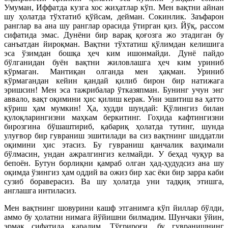
Умуман, Иффатда кузга хос жиҳатлар кўп. Мен вақтни айнан
шу ҳолатда тўхтатиб қўйсам, дейман. Сокинлик. Заъфарон
ранглар ва ана шу ранглар орасида ўтирган қиз. Йўқ, рассом
сифатида эмас. Дунёни бир варақ қоғозга жо этадиган бу
санъатдан йироқман. Вақтни тўхтатиш қўлимдан келишига
эса ўзимдан бошқа ҳеч ким ишонмайди. Дунё пайдо
бўлганидан буён вақтни жиловлашга ҳеч ким уриниб
кўрмаган. Мантиқан олганда мен ҳақман. Уриниб
кўрмагандан кейин қандай қилиб бирон бир натижага
эришсин! Мен эса тажрибалар ўтказяпман. Бунинг учун энг
аввало, вақт оқимини ҳис қилиш керак. Уни эшитиш ва ҳатто
кўриш ҳам мумкин! Ҳа, худди шундай: Қўлингиз билан
қулоқларингизни маҳкам беркитинг. Гоҳида кафтингизни
бирозгина бўшаштириб, қабариқ ҳолатда тутинг, шунда
улуғвор бир гувраниш эшитилади ва сиз вақтнинг шиддатли
оқимини ҳис этасиз. Бу гувраниш қанчалик ваҳимали
бўлмасин, ундан ажралгингиз келмайди. У беҳад чуқур ва
бепоён. Бутун борлиқни қамраб олган ҳад-ҳудудсиз ана шу
оқимда ўзингиз ҳам оддий ва ожиз бир хас ёки бир зарра каби
сузиб бораверасиз. Ва шу ҳолатда уни тадқиқ этишга,
англашга интиласиз.
Мен вақтнинг шовурини кашф этганимга кўп йиллар бўлди,
аммо бу ҳолатни нимага йўйишни билмадим. Шунчаки ўйин,
эрмак сифатида қарадим. Тўғрироғи, бу гувранишнинг