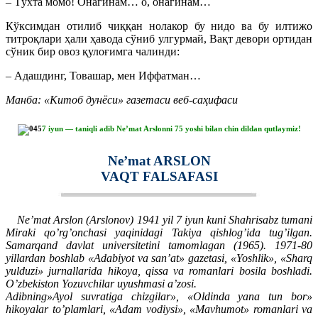
– Тўхта момо! Онагинам… о, онагинам…
Кўксимдан отилиб чиққан нолакор бу нидо ва бу илтижо
титроқлари ҳали ҳавода сўниб улгурмай, Вақт девори ортидан
сўник бир овоз қулоғимга чалинди:
– Адашдинг, Товашар, мен Иффатман…
Манба: «Китоб дунёси» газетаси веб-саҳифаси
7 iyun — taniqli adib Ne’mat Arslonni 75 yoshi bilan chin dildan qutlaymiz!
Ne’mat ARSLON
VAQT FALSAFASI
Ne’mat Arslon (Arslonov) 1941 yil 7 iyun kuni Shahrisabz tumani
Miraki qo’rg’onchasi yaqinidagi Takiya qishlog’ida tug’ilgan.
Samarqand davlat universitetini tamomlagan (1965). 1971-80
yillardan boshlab «Adabiyot va san’at» gazetasi, «Yoshlik», «Sharq
yulduzi» jurnallarida hikoya, qissa va romanlari bosila boshladi.
O’zbekiston Yozuvchilar uyushmasi a’zosi.
Adibning»Ayol suvratiga chizgilar», «Oldinda yana tun bor»
hikoyalar to’plamlari, «Adam vodiysi», «Mavhumot» romanlari va