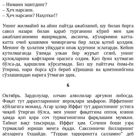
– Нимани эшитдинг?
– Ҳеч нарсани.
– Ҳеч нарсани? Наҳотки!?
Унинг жилмайиб ва айни пайтда ажабланиб, шу билан бирга
савол назари билан қараб турганини кўриб мен ҳам
ажабланганимни яширмадим, аксинча, кўзларимни катта-
катта очиб қошимни чимирганча бир лаҳза қотиб қолдим.
Менинг бу ҳолатим уйқудаги ипак қуртини эслатарди. Кейин
кутилмаганда ўзимда улкан бир журъат сезиб, унинг
қулоқларини кафтларим орасига олдим. Қиз буни кутмаган
бўлса-да, қаршилик кўрсатмади. Биз шу пайтгача ёнма-ён
ўтириш, нари борса қўл бериб кўришиш ва қимтинибгина
сўзлашишдан нарига ўтмаган эдик.
6
Октябрь. Зардолулар, олчаю алволилар арғувон либосда.
Фақат тут дарахтларининг япроқлари заъфарон. Иффатнинг
кўйлагига монанд. Агар ҳозир Иффат тут дарахтининг устига
чиқиб ўтирган бўлса, мен унинг фақатгина оппоқ юзини
ҳамда қоп қора соч турмагинигина фарқлашим мумкин.
Табиат вақт таъсирида. Иффат ҳам. Сочини боши узра
турмаклаб юриши менга ёқади. Саксонинчи йилларнинг
аёлларига ўхшайди. “Турраи таррорингга салламно” деб