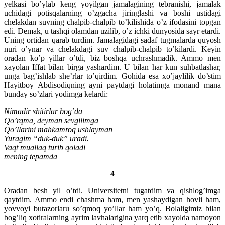
yelkasi bo’ylab keng yoyilgan jamalagining tebranishi, jamalak
uchidagi potisqalarning o’zgacha jiringlashi va boshi ustidagi
chelakdan suvning chalpib-chalpib to’kilishida o’z ifodasini topgan
edi. Demak, u tashqi olamdan uzilib, o’z ichki dunyosida sayr etardi.
Uning ortidan qarab turdim. Jamalagidagi sadaf tugmalarda quyosh
nuri o’ynar va chelakdagi suv chalpib-chalpib to’kilardi. Keyin
oradan ko’p yillar o’tdi, biz boshqa uchrashmadik. Ammo men
xayolan Iffat bilan birga yashardim. U bilan har kun suhbatlashar,
unga bag’ishlab she’rlar to’qirdim. Gohida esa xo’jaylilik do’stim
Hayitboy Abdisodiqning ayni paytdagi holatimga monand mana
bunday so’zlari yodimga kelardi:
Nimadir shitirlar bog’da
Qo’rqma, deyman sevgilimga
Qo’llarini mahkamroq ushlayman
Yuragim “duk-duk” uradi.
Vaqt muallaq turib qoladi
mening tepamda
4
Oradan besh yil o’tdi. Universitetni tugatdim va qishlog’imga
qaytdim. Ammo endi chashma ham, men yashaydigan hovli ham,
yovvoyi butazorlaru so’qmoq yo’llar ham yo’q. Bolaligimiz bilan
bog’liq xotiralarning ayrim lavhalarigina yarq etib xayolda namoyon