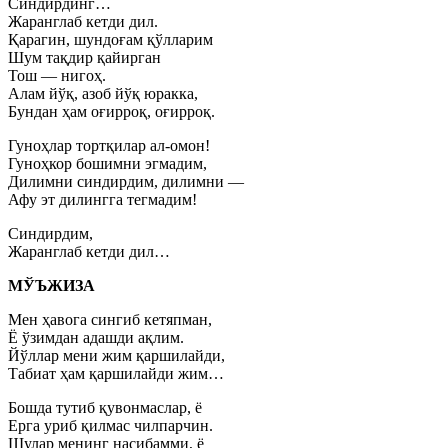
Синдирдинг…
Жаранглаб кетди дил.
Қарагин, шундоғам қўлларим
Шум тақдир қайирган
Тош — нигоҳ.
Алам йўқ, азоб йўқ юракка,
Бундан ҳам оғирроқ, оғирроқ.
Гуноҳлар тортқилар ал-омон!
Гуноҳкор бошимни эгмадим,
Дилимни синдирдим, дилимни —
Афу эт дилингга тегмадим!
Синдирдим,
Жаранглаб кетди дил…
МЎЪЖИЗА
Мен ҳавога сингиб кетяпман,
Ё ўзимдан адашди ақлим.
Йўллар мени жим қаршилайди,
Табиат ҳам қаршилайди жим…
Бошда тутиб қувонмаслар, ё
Ерга уриб қилмас чилпарчин.
Шулар менинг насибамми, ё