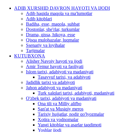
ADIB XURSHID DAVRON HAYOTI VA IJODI
Adib haqida maqola va ma'lumotlar
Adib kitoblari
Badiha, esse, maqola, suhbat
Dostonlar, she'rlar, turkumlar
Drama, qissa, hikoya, esse
Qisqa mulohazalar, luqmalar
Ssenariy va loyihalar
Tarjimalar
KUTUBXONA
Alisher Navoiy hayoti va ijodi
Amir Temur hayoti va faoliyati
Islom tarixi, adabiyoti va madaniyati
Tasavvuf tarixi, va adabiyoti
Jadidlik tarixi va adabiyoti
Jahon adabiyoti va madaniyati
Turk xalqlari tarixi, adabiyoti, madaniyati
O'zbek tarixi, adabiyoti va madaniyati
Ona tili va Milliy alifbo
San'at va Musiqiy meros
Tarixiy hujjatlar, nodir qo'lyozmalar
Xotira va yodnomalar
Yangi kitoblar va asarlar taqdimoti
Yoshlar ijodi