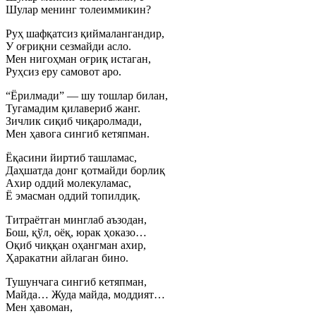
Шулар менинг толеиммикин?
Руҳ шафқатсиз қиймалангандир,
У оғриқни сезмайди асло.
Мен нигоҳман оғриқ истаган,
Руҳсиз еру самовот аро.
“Ёрилмади” — шу тошлар билан,
Тугамадим қилавериб жанг.
Зичлик сиқиб чиқаролмади,
Мен ҳавога сингиб кетяпман.
Ёқасини йиртиб ташламас,
Даҳшатда донг қотмайди борлиқ
Ахир оддий молекуламас,
Ё эмасман оддий топилдиқ.
Титраётган минглаб аъзодан,
Бош, қўл, оёқ, юрак ҳоказо…
Оқиб чиққан оҳангман ахир,
Ҳаракатни айлаган бино.
Тушунчага сингиб кетяпман,
Майда… Жуда майда, моддият…
Мен ҳавоман,