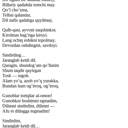
Billuriy qadahda tomchi may.
Qo’l cho’zma,
Telbai qalandar,
Dil nafis qadahga quyilmay,
Qalb-qasr, ayvoni naqshinkor,
Kirolmas bag’riga kiroyi.
Lang ochiq eshikni topolmay,
Devordan oshdingmi, savdoyi.
Sindirding…
Jaranglab ketdi dil.
Qaragin, shundog’am qo’llarim
Shum taqdir qayirgan
Tosh — nigoh.
Alam yo’q, azob yo’q yurakka,
Bundan ham og’irroq, og’irroq.
Gunohlar tortqilar al-omon!
Gunohkor boshimni egmadim,
Dilimni sindirdim, dilimni —
Afu et dilingga tegmadim!
Sindirdim,
Jaranglab ketdi dil…