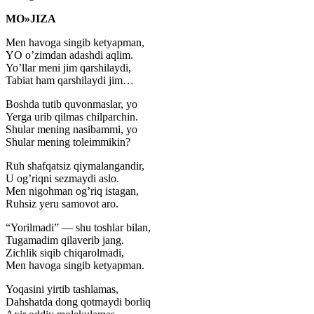
MO»JIZA
Men havoga singib ketyapman,
YO o’zimdan adashdi aqlim.
Yo’llar meni jim qarshilaydi,
Tabiat ham qarshilaydi jim…
Boshda tutib quvonmaslar, yo
Yerga urib qilmas chilparchin.
Shular mening nasibammi, yo
Shular mening toleimmikin?
Ruh shafqatsiz qiymalangandir,
U og’riqni sezmaydi aslo.
Men nigohman og’riq istagan,
Ruhsiz yeru samovot aro.
“Yorilmadi” — shu toshlar bilan,
Tugamadim qilaverib jang.
Zichlik siqib chiqarolmadi,
Men havoga singib ketyapman.
Yoqasini yirtib tashlamas,
Dahshatda dong qotmaydi borliq