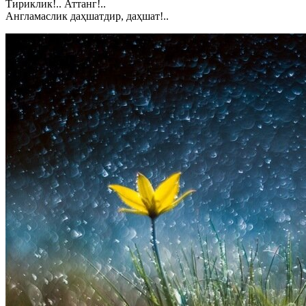
Тириклик!.. Аттанг!..
Англамаслик даҳшатдир, даҳшат!..