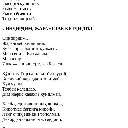
Ёмғирга қўшилиб,
Ёғаяпман мен.
Ёмғир ёғаяпти
Тиқир-тиқирлаб…
СИНДИРДИМ, ЖАРАНГЛАБ КЕТДИ ДИЛ
Синдирдим…
Жаранглаб кетди дил.
Бу бағир садонинг кўлкаси.
Мен сени… Билмадим…
Мен ахир…
Ишқ — ширин орзулар ўлкаси.
Кўнглим бир салтанат биллурий,
Биллурий қадаҳда томчи май.
Қўл чўзма,
Телбаи қаландар,
Дил нафис қадаҳга қуйилмай,
Қалб-қаср, айвони нақшинкор,
Киролмас бағрига киройи.
Ланг очиқ эшикни тополмай,
Девордан ошдингми, савдойи.