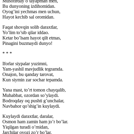
Musofirday o’tayapman men,
Bu dunyoning izdihomidan.
Oyog’ini yechmas men uchun,
Hayot kechib sal oromidan.
Faqat shovqin solib daraxtlar,
Yo’lim to’sib qilar iddao.
Ketar bo’lsam hayot qilt etmas,
Pinagini buzmaydi dunyo!
* * *
Iforlar siypalar yuzimni,
Yam-yashil mavjudlik tegramda.
Onajon, bu qanday tarovat,
Kun siymin zar sochar tepamda.
Yana mast, to’rt tomon chayqalib,
Muhabbat, ozordan so’ylaydi.
Bodroqday oq pushti g’unchalar,
Navbahor qo’shig’in kuylaydi.
Kuylaydi daraxtlar, daralar,
Osmon ham zamin ham jo’r bo’lar.
Yiqilgan turadi o’rnidan,
Jarchilar ovozi zo’r bo’lar.