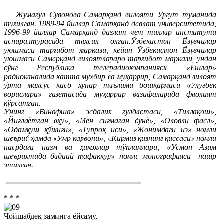
Жумагул Сувонова Самарқанд вилояти Ургут туманида
туғилган. 1989-94 йиллар Самарқанд давлат университетида,
1996-99 йиллар Самарқанд давлат чет тиллар институти
аспирантурасида таҳсил олган.Ўзбекистон Ёзувчилар
уюшмаси тарғибот маркази, кейин Ўзбекистон Ёзувчилар
уюшмаси Самарқанд вилоятлараро тарғибот маркази, ундан
сўнг Республика телерадиокомпанияси «Ёшлар»
радиоканалида катта мухбир ва муҳаррир, Самарқанд вилоят
ўрта махсус касб ҳунар таълими бошқармаси «Улуғбек
ворислари» газетасида муҳаррир вазифаларида фаолият
кўрсатган.
Унинг «Бинафша» эсдалик гулдастаси, «Тиллақош»,
«Йиғлаётган оҳу», «Мен сиғмаган дунё», «Оловли фасл»,
«Одамқуш қўшиғи», «Тупроқ иси», «Жонимдаги из» номли
шеърий ҳамда «Умр карвони», «Қирмиз қизнинг қиссаси» номли
насрдаги назм ва ҳикоялар тўпламлари, «Усмон Азим
шеъриятида бадиий тафаккур» номли монографияси нашр
этилган.
* * *
Чойшабдек заминга ёйсаму,