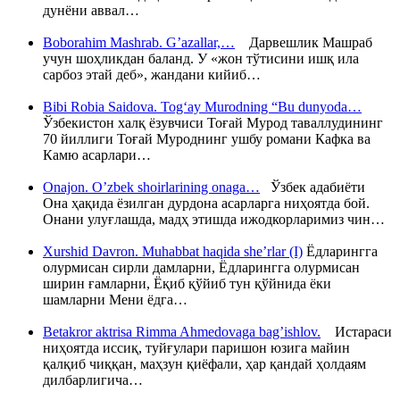
дунёни аввал…
Boborahim Mashrab. G’azallar,…
Дарвешлик Машраб
учун шоҳликдан баланд. У «жон тўтисини ишқ ила
сарбоз этай деб», жандани кийиб…
Bibi Robia Saidova. Tog‘ay Murodning “Bu dunyoda…
Ўзбекистон халқ ёзувчиси Тоғай Мурод таваллудининг
70 йиллиги Тоғай Муроднинг ушбу романи Кафка ва
Камю асарлари…
Onajon. O’zbek shoirlarining onaga…
Ўзбек адабиёти
Она ҳақида ёзилган дурдона асарларга ниҳоятда бой.
Онани улуғлашда, мадҳ этишда ижодкорларимиз чин…
Xurshid Davron. Muhabbat haqida she’rlar (I)
Ёдларингга
олурмисан сирли дамларни, Ёдларингга олурмисан
ширин ғамларни, Ёқиб қўйиб тун қўйнида ёки
шамларни Мени ёдга…
Betakror aktrisa Rimma Ahmedovaga bag’ishlov.
Истараси
ниҳоятда иссиқ, туйғулари паришон юзига майин
қалқиб чиққан, маҳзун қиёфали, ҳар қандай ҳолдаям
дилбарлигича…