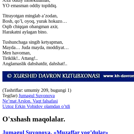
Axir oddiy molekulamas,
YO emasman oddiy topildiq.
Titrayotgan minglab a’zodan,
Bosh, qo’l, oyoq, yurak hokazo…
Oqib chiqqan ohangman axir,
Harakatni aylagan bino.
Tushunchaga singib ketyapman,
Mayda… Juda mayda, moddiyat…
Men havoman,
Tiriklik!.. Attang!..
Anglamaslik dahshatdir, dahshat!..
(Tashriflar: umumiy 209, bugungi 1)
Teg(lar)
Jumagul Suvonova
Ne’mat Arslon. Vaqt falsafasi
Uztoz Erkin Vohidov olamdan o’tdi
O'xshash maqolalar.
Jumagul Suvonova. «Muzaffar yog’dular»