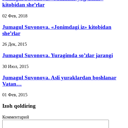
kitobidan she’rlar
02 Фев, 2018
Jumagul Suvonova. «Jonimdagi iz» kitobidan
she’rlar
26 Дек, 2015
Jumagul Suvonova. Yuragimda so’zlar jarangi
30 Июл, 2015
Jumagul Suvonova. Asli yuraklardan boshlanar
Vatan…
01 Фев, 2015
Izoh qoldiring
Комментарий