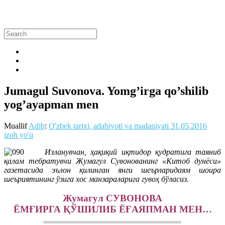
Jumagul Suvonova. Yomg’irga qo’shilib
yog’ayapman men
Muallif
Adib
:
O'zbek tarixi, adabiyoti va madaniyati
31.05.2016
izoh yo'q
Изланувчан, ҳақиқий иқтидор қудратига таяниб
қалам тебратувчи Жумагул Сувонованинг «Китоб дунёси»
газетасида эълон қилинган янги шеърларидаям шоира
шеъриятининг ўзига хос манзараларига гувоҳ бўласиз.
Жумагул СУВОНОВА
ЁМҒИРГА ҚЎШИЛИБ ЁҒАЯПМАН МЕН…