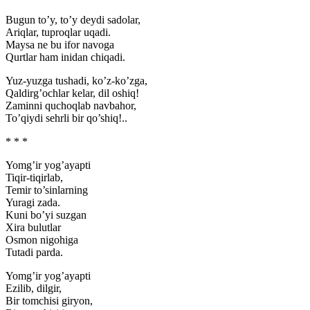
Bugun to’y, to’y deydi sadolar,
Ariqlar, tuproqlar uqadi.
Maysa ne bu ifor navoga
Qurtlar ham inidan chiqadi.
Yuz-yuzga tushadi, ko’z-ko’zga,
Qaldirg’ochlar kelar, dil oshiq!
Zaminni quchoqlab navbahor,
To’qiydi sehrli bir qo’shiq!..
* * *
Yomg’ir yog’ayapti
Tiqir-tiqirlab,
Temir to’sinlarning
Yuragi zada.
Kuni bo’yi suzgan
Xira bulutlar
Osmon nigohiga
Tutadi parda.
Yomg’ir yog’ayapti
Ezilib, dilgir,
Bir tomchisi giryon,