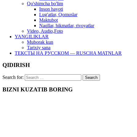
Qo'shimcha bo'lim
Inson hayoti
Lug'atlar, Qomuslar
Maktubot
Naqllar, hikmatlar, rivoyatlar
Video, Audio,Foto
YANGILIKLAR
Muborak kun
Tarixiy sana
ТЕКСТЫ НА РУССКОМ — RUSCHA MATNLAR
QIDIRISH
Search for:
BIZNI KUZATIB BORING