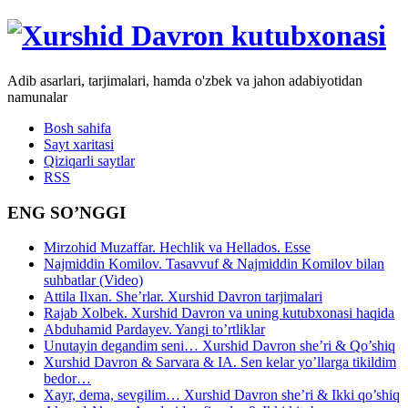
Adib asarlari, tarjimalari, hamda o'zbek va jahon adabiyotidan
namunalar
Bosh sahifa
Sayt xaritasi
Qiziqarli saytlar
RSS
ENG SO’NGGI
Mirzohid Muzaffar. Hechlik va Hellados. Esse
Najmiddin Komilov. Tasavvuf & Najmiddin Komilov bilan
suhbatlar (Video)
Attila Ilxan. She’rlar. Xurshid Davron tarjimalari
Rajab Xolbek. Xurshid Davron va uning kutubxonasi haqida
Abduhamid Pardayev. Yangi to’rtliklar
Unutayin degandim seni… Xurshid Davron she’ri & Qo’shiq
Xurshid Davron & Sarvara & IA. Sen kelar yo’llarga tikildim
bedor…
Xayr, dema, sevgilim… Xurshid Davron she’ri & Ikki qo’shiq