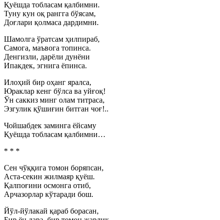
Қуёшда тобласам қалбимни.
Туну кун оқ рангга бўясам,
Доғлари қолмаса дардимни.
Шамолга ўратсам ҳилпираб,
Самога, маъвога топинса.
Денгизли, дарёли дунёни
Ипакдек, эгнига ёпинса.
Илоҳий бир оҳанг яралса,
Юраклар кенг бўлса ва уйғоқ!
Ўн саккиз минг олам титраса,
Эзгулик қўшиғин битган чоғ!..
Чойшабдек заминга ёйсаму
Қуёшда тобласам қалбимни…
* * *
Сен чўққига томон боряпсан,
Аста-секин жилмаяр қуёш.
Қалпоғини осмонга отиб,
Арчазорлар кўтаради бош.
Йўл-йўлакай қараб борасан,
Бир ён дара, бир томон жарлик.