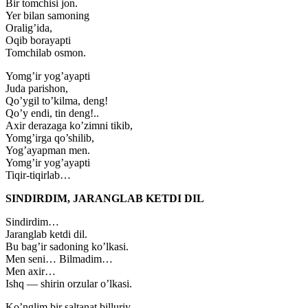
Bir tomchisi jon.
Yer bilan samoning
Oralig’ida,
Oqib borayapti
Tomchilab osmon.
Yomg’ir yog’ayapti
Juda parishon,
Qo’ygil to’kilma, deng!
Qo’y endi, tin deng!..
Axir derazaga ko’zimni tikib,
Yomg’irga qo’shilib,
Yog’ayapman men.
Yomg’ir yog’ayapti
Tiqir-tiqirlab…
SINDIRDIM, JARANGLAB KETDI DIL
Sindirdim…
Jaranglab ketdi dil.
Bu bag’ir sadoning ko’lkasi.
Men seni… Bilmadim…
Men axir…
Ishq — shirin orzular o’lkasi.
Ko’nglim bir saltanat billuriy,