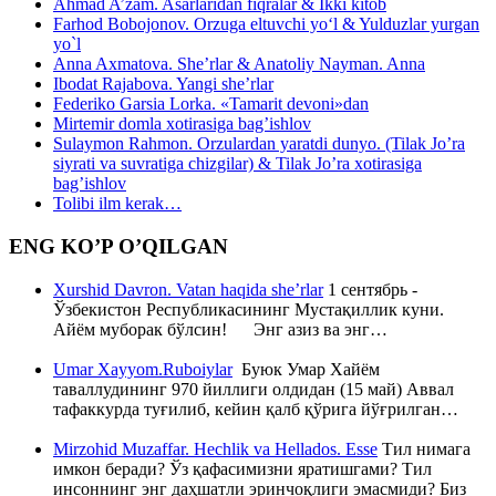
Ahmad A’zam. Asarlaridan fiqralar & Ikki kitob
Farhod Bobojonov. Orzuga eltuvchi yo‘l & Yulduzlar yurgan
yo`l
Anna Axmatova. She’rlar & Anatoliy Nayman. Anna
Ibodat Rajabova. Yangi she’rlar
Federiko Garsia Lorka. «Tamarit devoni»dan
Mirtemir domla xotirasiga bag’ishlov
Sulaymon Rahmon. Orzulardan yaratdi dunyo. (Tilak Jo’ra
siyrati va suvratiga chizgilar) & Tilak Jo’ra xotirasiga
bag’ishlov
Tolibi ilm kerak…
ENG KO’P O’QILGAN
Xurshid Davron. Vatan haqida she’rlar
1 сентябрь -
Ўзбекистон Республикасининг Мустақиллик куни.
Айём муборак бўлсин! Энг азиз ва энг…
Umar Xayyom.Ruboiylar
Буюк Умар Хайём
таваллудининг 970 йиллиги олдидан (15 май) Аввал
тафаккурда туғилиб, кейин қалб қўрига йўғрилган…
Mirzohid Muzaffar. Hechlik va Hellados. Esse
Тил нимага
имкон беради? Ўз қафасимизни яратишгами? Тил
инсоннинг энг даҳшатли эринчоқлиги эмасмиди? Биз