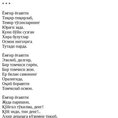
* * *
Ёмғир ёғаяпти
Тиқир-тиқирлаб,
Темир тўсинларнинг
Юраги зада.
Куни бўйи сузган
Хира булутлар
Осмон нигоҳига
Тутади парда.
Ёмғир ёғаяпти
Эзилиб, дилгир,
Бир томчиси гирён,
Бир томчиси жон.
Ер билан самонинг
Оралиғида,
Оқиб бораяпти
Томчилаб осмон.
Ёмғир ёғаяпти
Жуда паришон,
Қўйгил тўкилма, денг!
Қўй энди, тин денг!..
Ахир деразага кўзимни тикиб,