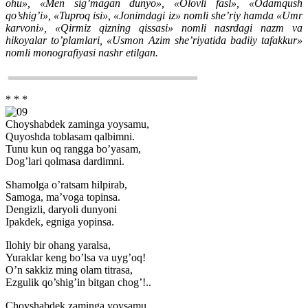
ohu», «Men sig’magan dunyo», «Olovli fasl», «Odamqush
qo’shig’i», «Tuproq isi», «Jonimdagi iz» nomli she’riy hamda «Umr
karvoni», «Qirmiz qizning qissasi» nomli nasrdagi nazm va
hikoyalar to’plamlari, «Usmon Azim she’riyatida badiiy tafakkur»
nomli monografiyasi nashr etilgan.
* * *
Choyshabdek zaminga yoysamu,
Quyoshda toblasam qalbimni.
Tunu kun oq rangga bo’yasam,
Dog’lari qolmasa dardimni.
Shamolga o’ratsam hilpirab,
Samoga, ma’voga topinsa.
Dengizli, daryoli dunyoni
Ipakdek, egniga yopinsa.
Ilohiy bir ohang yaralsa,
Yuraklar keng bo’lsa va uyg’oq!
O’n sakkiz ming olam titrasa,
Ezgulik qo’shig’in bitgan chog’!..
Choyshabdek zaminga yoysamu