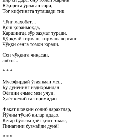
Юқорига ўрлаган сари,
Тоғ кифтингга туташади тик.
Чўнг маҳобат…
Қош қораймоқда,
Қаршингда зўр заҳмат туради.
Қўрқмай тирмаш, тирмашаверсанг
Чўққи сенга томон юради.
Сен чўққига чиқасан,
албат!..
* * *
Мусофирдай ўтаяпман мен,
Бу дунёнинг издиҳомидан.
Оёғини ечмас мен учун,
Ҳаёт кечиб сал оромидан.
Фақат шовқин солиб дарахтлар,
Йўлим тўсиб қилар иддао.
Кетар бўлсам ҳаёт қилт этмас,
Пинагини бузмайди дунё!
* * *