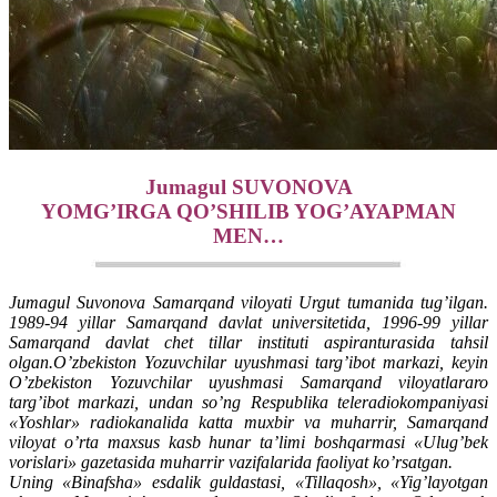
Jumagul SUVONOVA
YOMG’IRGA QO’SHILIB YOG’AYAPMAN
MEN…
Jumagul Suvonova Samarqand viloyati Urgut tumanida tug’ilgan.
1989-94 yillar Samarqand davlat universitetida, 1996-99 yillar
Samarqand davlat chet tillar instituti aspiranturasida tahsil
olgan.O’zbekiston Yozuvchilar uyushmasi targ’ibot markazi, keyin
O’zbekiston Yozuvchilar uyushmasi Samarqand viloyatlararo
targ’ibot markazi, undan so’ng Respublika teleradiokompaniyasi
«Yoshlar» radiokanalida katta muxbir va muharrir, Samarqand
viloyat o’rta maxsus kasb hunar ta’limi boshqarmasi «Ulug’bek
vorislari» gazetasida muharrir vazifalarida faoliyat ko’rsatgan.
Uning «Binafsha» esdalik guldastasi, «Tillaqosh», «Yig’layotgan