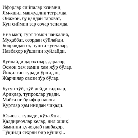
Ифорлар сийпалар юзимни,
Ям-яшил мавжудлик теграмда.
Онажон, бу қандай тароват,
Кун сиймин зар сочар тепамда.
Яна маст, тўрт томон чайқалиб,
Муҳаббат, озордан сўйлайди.
Бодроқдай оқ пушти ғунчалар,
Навбаҳор қўшиғин куйлайди.
Куйлайди дарахтлар, даралар,
Осмон ҳам замин ҳам жўр бўлар.
Йиқилган туради ўрнидан,
Жарчилар овози зўр бўлар.
Бугун тўй, тўй дейди садолар,
Ариқлар, тупроқлар уқади.
Майса не бу ифор навога
Қуртлар ҳам инидан чиқади.
Юз-юзга тушади, кўз-кўзга,
Қалдирғочлар келар, дил ошиқ!
Заминни қучоқлаб навбаҳор,
Тўқийди сеҳрли бир қўшиқ!..