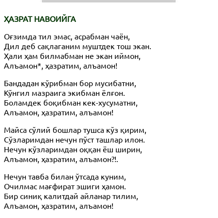
ҲАЗРАТ НАВОИЙГА
Оғзимда тил эмас, асрабман чаён,
Дил деб сақлаганим муштдек тош экан.
Ҳали ҳам билмабман не экан иймон,
Алъамон*, ҳазратим, алъамон!
Бандадан кўрибман бор мусибатни,
Кўнгил мазраига экибман ёлғон.
Боламдек боқибман кек-хусуматни,
Алъамон, ҳазратим, алъамон!
Майса сўлий бошлар тушса кўз қирим,
Сўзларимдан нечун пўст ташлар илон.
Нечун кўзларимдан оққан ёш ширин,
Алъамон, ҳазратим, алъамон?!.
Нечун тавба билан ўтсада куним,
Очилмас мағфират эшиги ҳамон.
Бир синиқ калитдай айланар тилим,
Алъамон, ҳазратим, алъамон!