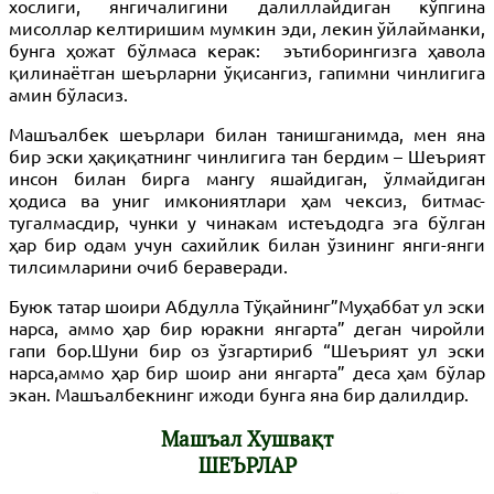
хослиги, янгичалигини далиллайдиган кўпгина
мисоллар келтиришим мумкин эди, лекин ўйлайманки,
бунга ҳожат бўлмаса керак:
эътиборингизга ҳавола
қилинаётган шеърларни ўқисангиз, гапимни чинлигига
амин бўласиз.
Машъалбек шеърлари билан танишганимда, мен яна
бир эски ҳақиқатнинг чинлигига тан бердим – Шеърият
инсон билан бирга мангу яшайдиган, ўлмайдиган
ҳодиса ва униг имкониятлари ҳам чексиз, битмас-
тугалмасдир, чунки у чинакам истеъдодга эга бўлган
ҳар бир одам учун сахийлик билан ўзининг янги-янги
тилсимларини очиб бераверади.
Буюк татар шоири Абдулла Тўқайнинг”Муҳаббат ул эски
нарса, аммо ҳар бир юракни янгарта” деган чиройли
гапи бор.Шуни бир оз ўзгартириб “Шеърият ул эски
нарса,аммо ҳар бир шоир ани янгарта” деса ҳам бўлар
экан. Машъалбекнинг ижоди бунга яна бир далилдир.
Машъал Хушвақт
ШЕЪРЛАР