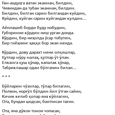
Ғам-андуҳга ватан эканман, билдим,
Чивиндан-да тубан эканман, билдим.
Билдим, билган сарим билгандан куйдим,
Куйдим, куйган сарим куйгандан кулдим…
Аёнлашиб борди буду нобудим,
Ғуборимни кўрдим ниш урган донда.
Кўрдим, бир ниҳолда ўсар тобутим,
Бир гиёҳнинг ҳаққи бор экан менда.
Кўрдим, дову дарахт мени олқишлар,
Қутлар мўру малаҳ, қутлар ўт-ўлан.
Елкамга қуш қўнар, капалак қўнар,
Табриклашар одам бўлганим билан…
* * *
Бўйларим чўзилар, тўлар билагим,
Полвон, норғўл бўлдим йил ўтган сайин,
Кичик келиб қолар яна кўйлагим,
Ота, бундан шодсан, бахтлисан тағин.
Ота, яна дўкон томон чопасан,