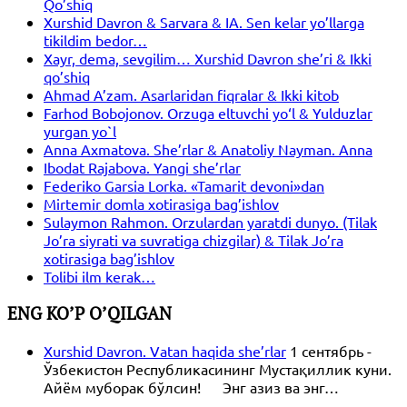
Qo’shiq
Xurshid Davron & Sarvara & IA. Sen kelar yo’llarga
tikildim bedor…
Xayr, dema, sevgilim… Xurshid Davron she’ri & Ikki
qo’shiq
Ahmad A’zam. Asarlaridan fiqralar & Ikki kitob
Farhod Bobojonov. Orzuga eltuvchi yo‘l & Yulduzlar
yurgan yo`l
Anna Axmatova. She’rlar & Anatoliy Nayman. Anna
Ibodat Rajabova. Yangi she’rlar
Federiko Garsia Lorka. «Tamarit devoni»dan
Mirtemir domla xotirasiga bag’ishlov
Sulaymon Rahmon. Orzulardan yaratdi dunyo. (Tilak
Jo’ra siyrati va suvratiga chizgilar) & Tilak Jo’ra
xotirasiga bag’ishlov
Tolibi ilm kerak…
ENG KO’P O’QILGAN
Xurshid Davron. Vatan haqida she’rlar
1 сентябрь -
Ўзбекистон Республикасининг Мустақиллик куни.
Айём муборак бўлсин! Энг азиз ва энг…