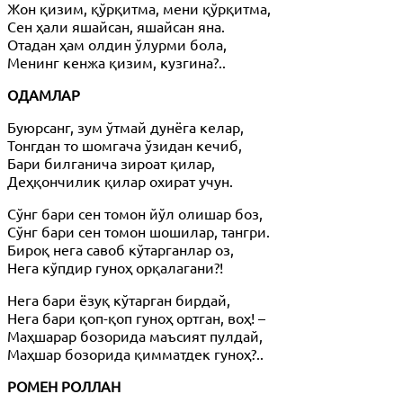
Жон қизим, қўрқитма, мени қўрқитма,
Сен ҳали яшайсан, яшайсан яна.
Отадан ҳам олдин ўлурми бола,
Менинг кенжа қизим, кузгина?..
ОДАМЛАР
Буюрсанг, зум ўтмай дунёга келар,
Тонгдан то шомгача ўзидан кечиб,
Бари билганича зироат қилар,
Деҳқончилик қилар охират учун.
Сўнг бари сен томон йўл олишар боз,
Сўнг бари сен томон шошилар, тангри.
Бироқ нега савоб кўтарганлар оз,
Нега кўпдир гуноҳ орқалагани?!
Нега бари ёзуқ кўтарган бирдай,
Нега бари қоп-қоп гуноҳ ортган, воҳ! –
Маҳшарар бозорида маъсият пулдай,
Маҳшар бозорида қимматдек гуноҳ?..
РОМЕН РОЛЛАН