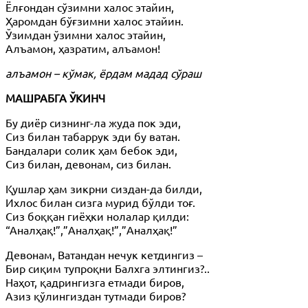
Ёлғондан сўзимни халос этайин,
Ҳаромдан бўғзимни халос этайин.
Ўзимдан ўзимни халос этайин,
Алъамон, ҳазратим, алъамон!
алъамон – кўмак, ёрдам мадад сўраш
МАШРАБГА ЎКИНЧ
Бу диёр сизнинг-ла жуда пок эди,
Сиз билан табаррук эди бу ватан.
Бандалари солик ҳам бебок эди,
Сиз билан, девонам, сиз билан.
Қушлар ҳам зикрни сиздан-да билди,
Ихлос билан сизга мурид бўлди тоғ.
Сиз боққан гиёҳки нолалар қилди:
“Аналҳақ!”,”Аналҳақ!”,”Аналҳақ!”
Девонам, Ватандан нечук кетдингиз –
Бир сиқим тупроқни Балхга элтингиз?..
Наҳот, қадрингизга етмади биров,
Азиз қўлингиздан тутмади биров?