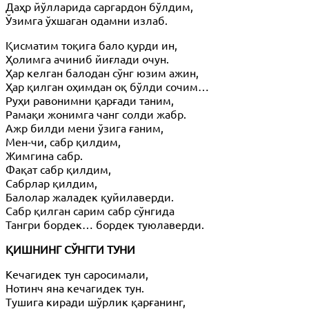
Даҳр йўлларида саргардон бўлдим,
Ўзимга ўхшаган одамни излаб.
Қисматим тоқига бало қурди ин,
Ҳолимга ачиниб йиғлади очун.
Ҳар келган балодан сўнг юзим ажин,
Ҳар қилган оҳимдан оқ бўлди сочим…
Руҳи равонимни қарғади таним,
Рамақи жонимга чанг солди жабр.
Ажр билди мени ўзига ғаним,
Мен-чи, сабр қилдим,
Жимгина сабр.
Фақат сабр қилдим,
Сабрлар қилдим,
Балолар жаладек қуйилаверди.
Сабр қилган сарим сабр сўнгида
Тангри бордек… бордек туюлаверди.
ҚИШНИНГ СЎНГГИ ТУНИ
Кечагидек тун саросимали,
Нотинч яна кечагидек тун.
Тушига киради шўрлик қарғанинг,