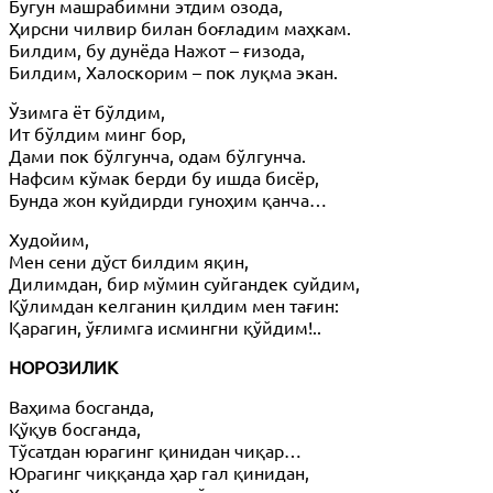
Бугун машрабимни этдим озода,
Ҳирсни чилвир билан боғладим маҳкам.
Билдим, бу дунёда Нажот – ғизода,
Билдим, Халоскорим – пок луқма экан.
Ўзимга ёт бўлдим,
Ит бўлдим минг бор,
Дами пок бўлгунча, одам бўлгунча.
Нафсим кўмак берди бу ишда бисёр,
Бунда жон куйдирди гуноҳим қанча…
Худойим,
Мен сени дўст билдим яқин,
Дилимдан, бир мўмин суйгандек суйдим,
Қўлимдан келганин қилдим мен тағин:
Қарагин, ўғлимга исмингни қўйдим!..
НОРОЗИЛИК
Ваҳима босганда,
Қўқув босганда,
Тўсатдан юрагинг қинидан чиқар…
Юрагинг чиққанда ҳар гал қинидан,