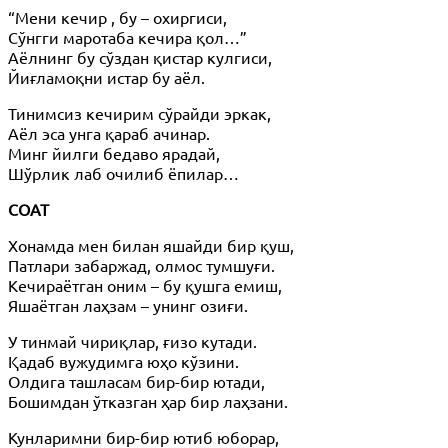
“Мени кечир , бу – охиргиси,
Сўнгги маротаба кечира қол…”
Аёлнинг бу сўздан қистар кулгиси,
Йиғламоқни истар бу аёл.
Тинимсиз кечирим сўрайди эркак,
Аёл эса унга қараб ачинар.
Минг йилги бедаво ярадай,
Шўрлик лаб очилиб ёпилар…
СОАТ
Хонамда мен билан яшайди бир қуш,
Патлари забаржад, олмос тумшуғи.
Кечираётган оним – бу қушга емиш,
Яшаётган лаҳзам – унинг озиғи.
У тинмай чириқлар, ғизо кутади.
Қадаб вужудимга юҳо кўзини.
Олдига ташласам бир-бир ютади,
Бошимдан ўтказган ҳар бир лаҳзани.
Кунларимни бир-бир ютиб юборар,