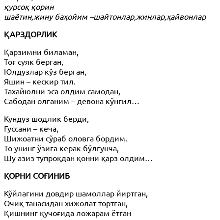
қурсоқ қорин
шаётин,жину баҳойим –шайтонлар,жинлар,ҳайвонлар
ҚАРЗДОРЛИК
Қарзимни биламан,
Тоғ суяк берган,
Юлдузлар кўз берган,
Яшин – кескир тил.
Тахайюлни эса олдим самодан,
Сабодан олганим – девона кўнгил…
Кундуз шодлик берди,
Ғуссани – кеча,
Шижоатни сўраб оловга бордим.
То унинг ўзига керак бўлгунча,
Шу азиз тупроқдан қонни қарз олдим…
ҚОРНИ СОҒИНИБ
Кўйлагини довдир шамоллар йиртган,
Очиқ танасидан хижолат тортган,
Қишнинг қучоғида ложарам ётган