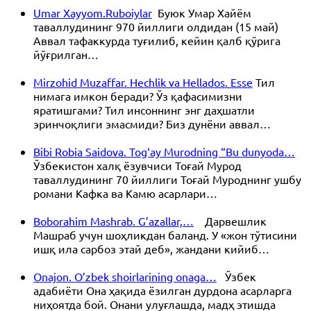
Umar Xayyom.Ruboiylar
Буюк Умар Хайём
таваллудининг 970 йиллиги олдидан (15 май)
Аввал тафаккурда туғилиб, кейин қалб қўрига
йўғрилган…
Mirzohid Muzaffar. Hechlik va Hellados. Esse
Тил
нимага имкон беради? Ўз қафасимизни
яратишгами? Тил инсоннинг энг даҳшатли
эринчоқлиги эмасмиди? Биз дунёни аввал…
Bibi Robia Saidova. Tog‘ay Murodning “Bu dunyoda…
Ўзбекистон халқ ёзувчиси Тоғай Мурод
таваллудининг 70 йиллиги Тоғай Муроднинг ушбу
романи Кафка ва Камю асарлари…
Boborahim Mashrab. G’azallar,…
Дарвешлик
Машраб учун шоҳликдан баланд. У «жон тўтисини
ишқ ила сарбоз этай деб», жандани кийиб…
Onajon. O’zbek shoirlarining onaga…
Ўзбек
адабиёти Она ҳақида ёзилган дурдона асарларга
ниҳоятда бой. Онани улуғлашда, мадҳ этишда