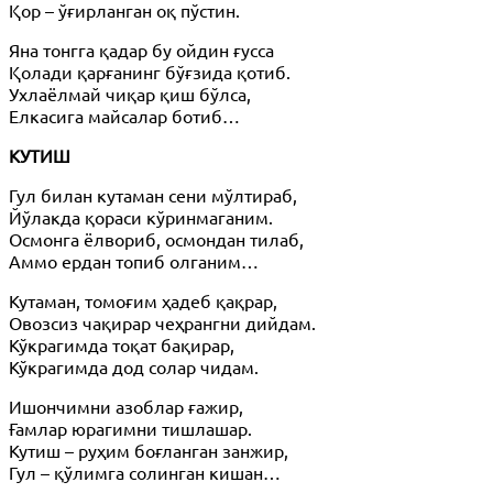
Қор – ўғирланган оқ пўстин.
Яна тонгга қадар бу ойдин ғусса
Қолади қарғанинг бўғзида қотиб.
Ухлаёлмай чиқар қиш бўлса,
Елкасига майсалар ботиб…
КУТИШ
Гул билан кутаман сени мўлтираб,
Йўлакда қораси кўринмаганим.
Осмонга ёлвориб, осмондан тилаб,
Аммо ердан топиб олганим…
Кутаман, томоғим ҳадеб қақрар,
Овозсиз чақирар чеҳрангни дийдам.
Кўкрагимда тоқат бақирар,
Кўкрагимда дод солар чидам.
Ишончимни азоблар ғажир,
Ғамлар юрагимни тишлашар.
Кутиш – руҳим боғланган занжир,
Гул – қўлимга солинган кишан…