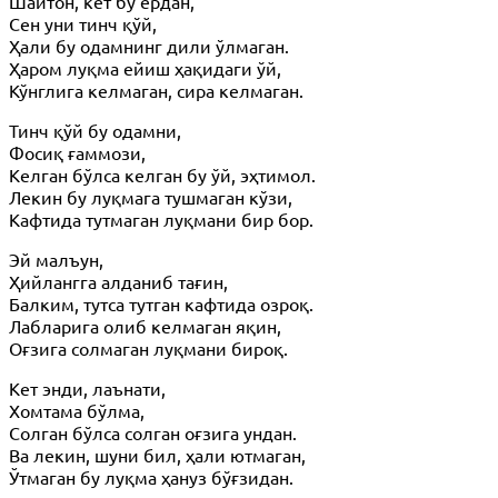
Шайтон, кет бу ердан,
Сен уни тинч қўй,
Ҳали бу одамнинг дили ўлмаган.
Ҳаром луқма ейиш ҳақидаги ўй,
Кўнглига келмаган, сира келмаган.
Тинч қўй бу одамни,
Фосиқ ғаммози,
Келган бўлса келган бу ўй, эҳтимол.
Лекин бу луқмага тушмаган кўзи,
Кафтида тутмаган луқмани бир бор.
Эй малъун,
Ҳийлангга алданиб тағин,
Балким, тутса тутган кафтида озроқ.
Лабларига олиб келмаган яқин,
Оғзига солмаган луқмани бироқ.
Кет энди, лаънати,
Хомтама бўлма,
Солган бўлса солган оғзига ундан.
Ва лекин, шуни бил, ҳали ютмаган,
Ўтмаган бу луқма ҳануз бўғзидан.