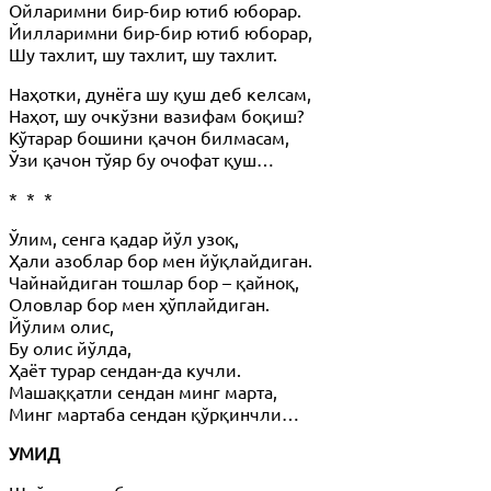
Ойларимни бир-бир ютиб юборар.
Йилларимни бир-бир ютиб юборар,
Шу тахлит, шу тахлит, шу тахлит.
Наҳотки, дунёга шу қуш деб келсам,
Наҳот, шу очкўзни вазифам боқиш?
Кўтарар бошини қачон билмасам,
Ўзи қачон тўяр бу очофат қуш…
* * *
Ўлим, сенга қадар йўл узоқ,
Ҳали азоблар бор мен йўқлайдиган.
Чайнайдиган тошлар бор – қайноқ,
Оловлар бор мен ҳўплайдиган.
Йўлим олис,
Бу олис йўлда,
Ҳаёт турар сендан-да кучли.
Машаққатли сендан минг марта,
Минг мартаба сендан қўрқинчли…
УМИД