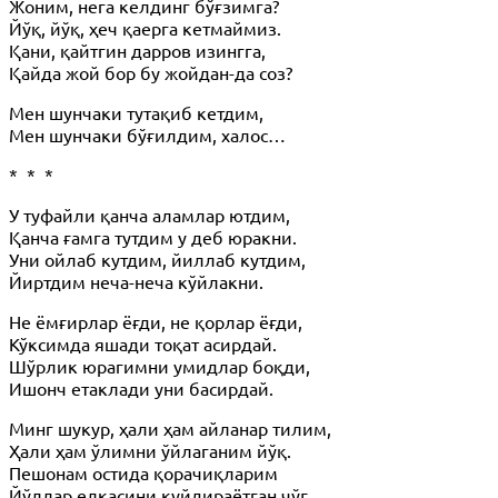
Жоним, нега келдинг бўғзимга?
Йўқ, йўқ, ҳеч қаерга кетмаймиз.
Қани, қайтгин дарров изингга,
Қайда жой бор бу жойдан-да соз?
Мен шунчаки тутақиб кетдим,
Мен шунчаки бўғилдим, халос…
* * *
У туфайли қанча аламлар ютдим,
Қанча ғамга тутдим у деб юракни.
Уни ойлаб кутдим, йиллаб кутдим,
Йиртдим неча-неча кўйлакни.
Не ёмғирлар ёғди, не қорлар ёғди,
Кўксимда яшади тоқат асирдай.
Шўрлик юрагимни умидлар боқди,
Ишонч етаклади уни басирдай.
Минг шукур, ҳали ҳам айланар тилим,
Ҳали ҳам ўлимни ўйлаганим йўқ.
Пешонам остида қорачиқларим
Йўллар елкасини куйдираётган чўғ.