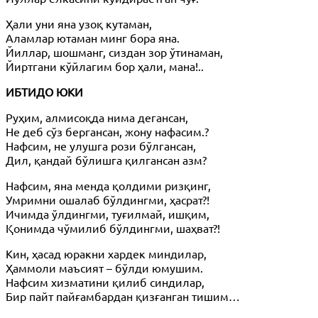
Ҳали уни яна узоқ кутаман,
Аламлар ютаман минг бора яна.
Йиллар, шошманг, сиздан зор ўтинаман,
Йиртгани кўйлагим бор ҳали, мана!..
ИБТИДО ЮКИ
Руҳим, алмисоқда нима дегансан,
Не деб сўз бергансан, жону нафасим.?
Нафсим, не улушга рози бўлгансан,
Дил, қандай бўлишга қилгансан азм?
Нафсим, яна менда қолдими ризқинг,
Умримни ошалаб бўлдингми, ҳасрат?!
Ичимда ўлдингми, туғилмай, ишқим,
Қонимда чўмилиб бўлдингми, шаҳват?!
Кин, ҳасад юракни хардек миндилар,
Ҳаммоли маъсият – бўлди юмушим.
Нафсим хизматини қилиб синдилар,
Бир пайт пайғамбардан қизғанган тишим…