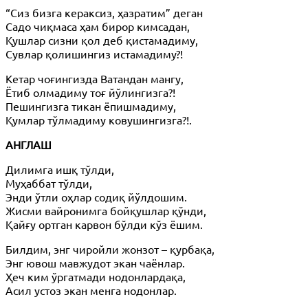
“Сиз бизга кераксиз, ҳазратим” деган
Садо чиқмаса ҳам бирор кимсадан,
Қушлар сизни қол деб қистамадиму,
Сувлар қолишингиз истамадиму?!
Кетар чоғингизда Ватандан мангу,
Ётиб олмадиму тоғ йўлингизга?!
Пешингизга тикан ёпишмадиму,
Қумлар тўлмадиму ковушингизга?!.
АНГЛАШ
Дилимга ишқ тўлди,
Муҳаббат тўлди,
Энди ўтли оҳлар содиқ йўлдошим.
Жисми вайронимга бойқушлар қўнди,
Қайғу ортган карвон бўлди кўз ёшим.
Билдим, энг чиройли жонзот – қурбақа,
Энг ювош мавжудот экан чаёнлар.
Ҳеч ким ўргатмади нодонлардақа,
Асил устоз экан менга нодонлар.