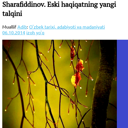
Sharafiddinov. Eski haqiqatning yangi
talqini
Muallif
Adib
:
O'zbek tarixi, adabiyoti va madaniyati
06.10.2014
izoh yo'q