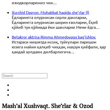
ижодкорларимиз чин…
Xurshid Davron. Muhabbat haqida she’rlar (I)
Ёдларингга олурмисан сирли дамларни,
Ёдларингга олурмисан ширин ғамларни, Ёқиб
қўйиб тун қўйнида ёки шамларни Мени ёдга…
Betakror aktrisa Rimma Ahmedovaga bag’ishlov.
Истараси ниҳоятда иссиқ, туйғулари паришон
юзига майин қалқиб чиққан, маҳзун қиёфали, ҳар
қандай ҳолдаям дилбарлигича…
Mash’al Хushvaqt. She’rlar & Ozod