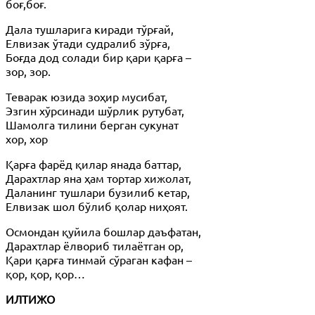
боғ,боғ.
Дала тушларига киради тўрғай,
Елвизак ўтади судралиб зўрға,
Боғда дод солади бир қари қарға –
зор, зор.
Теварак юзида зоҳир мусибат,
Эзгин хўрсинади шўрлик рутубат,
Шамолга тилини берган сукунат
хор, хор
Қарға фарёд қилар янада баттар,
Дарахтлар яна ҳам тортар хижолат,
Даланинг тушлари бузилиб кетар,
Елвизак шол бўлиб қолар ниҳоят.
Осмондан қуйила бошлар даъфатан,
Дарахтлар ёлвориб тилаётган ор,
Қари қарға тинмай сўраган кафан –
қор, қор, қор…
ИЛТИЖО