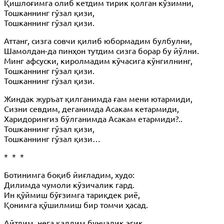
Қишлоғимга олиб кетдим тирик қолган кўзимни,
Тошканнинг гўзал қизи,
Тошканнинг гўзал қизи.
Аттанг, сизга совчи қилиб юбормадим булбулни,
Шамолдан-да пинҳон тутдим сизга борар бу йўлни.
Минг афсуски, киролмадим кўчасига кўнгилнинг,
Тошканнинг гўзал қизи.
Тошканнинг гўзал қизи.
Жиндак журъат қилганимда ғам мени ютармиди,
Сизни севдим, деганимда Асакам кетармиди,
Харидорингиз бўлганимда Асакам етармиди?..
Тошканнинг гўзал қизи,
Тошканнинг гўзал қизи…
* * *
Ботинимга боқиб йиғладим, худо:
Дилимда чумоли кўзичалик гард.
Ин қўймиш бўғзимга тариқдек риё,
Қонимга қўшилмиш бир томчи ҳасад.
Айтдим, нега қаддим бунчалик эгик.