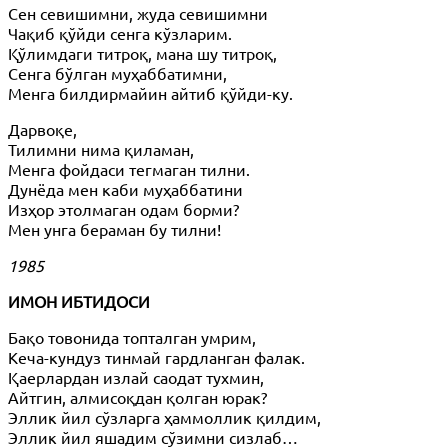
Сен севишимни, жуда севишимни
Чақиб қўйди сенга кўзларим.
Қўлимдаги титроқ, мана шу титроқ,
Сенга бўлган муҳаббатимни,
Менга билдирмайин айтиб қўйди-ку.
Дарвоқе,
Тилимни нима қиламан,
Менга фойдаси тегмаган тилни.
Дунёда мен каби муҳаббатини
Изҳор этолмаган одам борми?
Мен унга бераман бу тилни!
1985
ИМОН ИБТИДОСИ
Бақо товонида топталган умрим,
Кеча-кундуз тинмай гардланган фалак.
Қаерлардан излай саодат тухмин,
Айтгин, алмисоқдан қолган юрак?
Эллик йил сўзларга ҳаммоллик қилдим,
Эллик йил яшадим сўзимни сизлаб…