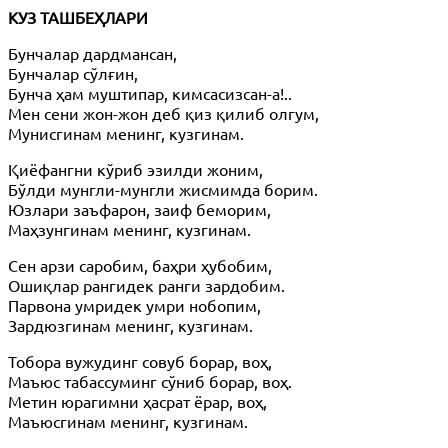
КУЗ ТАШБЕҲЛАРИ
Бунчалар дардмансан,
Бунчалар сўлғин,
Бунча ҳам муштипар, кимсасизсан-а!..
Мен сени жон-жон деб қиз қилиб олгум,
Мунисгинам менинг, кузгинам.
Қиёфангни кўриб эзилди жоним,
Бўлди мунгли-мунгли жисмимда борим.
Юзлари заъфарон, заиф беморим,
Маҳзунгинам менинг, кузгинам.
Сен арзи саробим, баҳри ҳубобим,
Ошиқлар рангидек ранги зардобим.
Парвона умридек умри нобопим,
Зардюзгинам менинг, кузгинам.
Тобора вужудинг совуб борар, воҳ,
Маъюс табассуминг сўниб борар, воҳ.
Метин юрагимни ҳасрат ёрар, воҳ,
Маъюсгинам менинг, кузгинам.