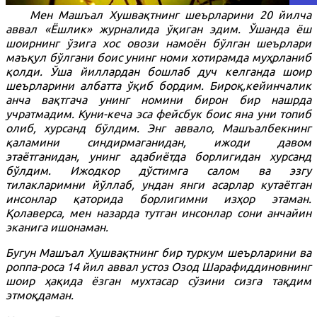
Мен Машъал Хушвақтнинг шеърларини 20 йилча
аввал «Ёшлик» журналида ўқиган эдим. Ўшанда ёш
шоирнинг ўзига хос овози намоён бўлган шеърлари
маъқул бўлгани боис унинг номи хотирамда муҳрланиб
қолди.
Ўша йиллардан бошлаб дуч келганда шоир
шеърларини албатта ўқиб бордим. Бироқ,кейинчалик
анча вақтгача унинг номини бирон бир нашрда
учратмадим. Куни-кеча эса фейсбук боис яна уни топиб
олиб, хурсанд бўлдим. Энг аввало, Машъалбекнинг
қаламини синдирмаганидан, ижоди давом
этаётганидан, унинг адабиётда борлигидан хурсанд
бўлдим.
Ижодкор дўстимга салом ва эзгу
тилакларимни йўллаб, ундан янги асарлар кутаётган
инсонлар қаторида борлигимни изҳор этаман.
Қолаверса, мен назарда тутган инсонлар сони анчайин
эканига ишонаман.
Бугун Машъал Хушвақтнинг бир туркум шеърларини ва
роппа-роса 14 йил аввал устоз Озод Шарафиддиновнинг
шоир ҳақида ёзган мухтасар сўзини сизга тақдим
этмоқдаман.