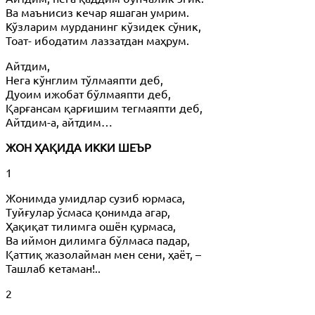
Ва маънисиз кечар яшаган умрим.
Кўзларим мурданинг кўзидек сўник,
Тоат- ибодатим лаззатдан маҳрум.
Айтдим,
Нега кўнглим тўлмаяпти деб,
Дуоим ижобат бўлмаяпти деб,
Қарғансам қарғишим тегмаяпти деб,
Айтдим-а, айтдим…
ЖОН ҲАҚИДА ИККИ ШЕЪР
1
Жонимда умидлар сузиб юрмаса,
Туйғулар ўсмаса қонимда агар,
Ҳақиқат тилимга ошён қурмаса,
Ва иймон дилимга бўлмаса падар,
Қаттиқ жазолайман мен сени, ҳаёт, –
Ташлаб кетаман!..
2