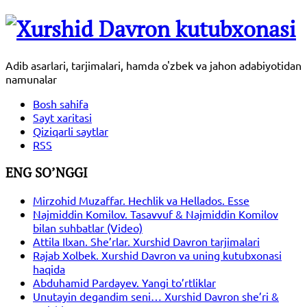
Adib asarlari, tarjimalari, hamda o'zbek va jahon adabiyotidan
namunalar
Bosh sahifa
Sayt xaritasi
Qiziqarli saytlar
RSS
ENG SO’NGGI
Mirzohid Muzaffar. Hechlik va Hellados. Esse
Najmiddin Komilov. Tasavvuf & Najmiddin Komilov
bilan suhbatlar (Video)
Attila Ilxan. She’rlar. Xurshid Davron tarjimalari
Rajab Xolbek. Xurshid Davron va uning kutubxonasi
haqida
Abduhamid Pardayev. Yangi to’rtliklar
Unutayin degandim seni… Xurshid Davron she’ri &