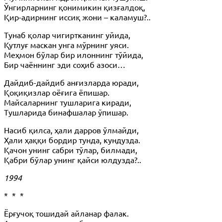
Ўнгирларнинг қонимикин қизғалдоқ,
Қир-адирнинг иссиқ жони – каламуш?..
Тунаб қолар чигиртканинг уйида,
Қутлуғ маскан унга мўрнинг уяси.
Меҳмон бўлар бир илоннинг тўйида,
Бир чаённинг эди соҳиб азоси…
Дайдиб-дайдиб анғизларда юради,
Қоқиқизлар оёғига ёпишар.
Майсаларнинг тушларига киради,
Тушларида бинафшалар ўпишар.
Насиб қилса, ҳали дарров ўлмайди,
Ҳали ҳаққи бордир тунда, кундузда.
Қачон унинг сабри тўлар, билмади,
Қабри бўлар унинг қайси юлдузда?..
1994
* * *
Ёрғучоқ тошидай айланар фалак.