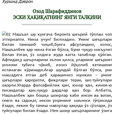
Хуршид Даврон
Озод Шарафиддинов
ЭСКИ ҲАҚИҚАТНИНГ ЯНГИ ТАЛҚИНИ
Машъал шу кунгача биронта шеърий тўплам чоп
эттирмапти. Нима учун? Билмадим. Унинг шеърлари
билан танишиб чиқиб,бунга афсуландим, холос,
Машъалбек ҳар нима ёзган бўлса, буни чуқур масъулят
билан ёзган, ўз олдига жуда катта талаблар қўйган.
Афтидан,у шеърларини эълон қилса, уларнинг шеърият
уммони тубига чўкиб, изсиз йўқолиб кетишини
истамаган кўринади.Агар шундай бўлган бўлса, уни
мақсадига етган деб қарашимиз мумкин – унинг
шеърлари ҳароратли, фикрлари теран, ҳис-туйғулари
оҳорли.Уларда фалсафийлик ҳам, юмор ҳам, киноя-ю
писандалар ҳам,чуқур дардлар ҳам бор. Албатта,
Машъалбек ҳам бошқа шоирлар каби инсон ва ватан,
севги ва садоқат, инсон умрининг маъноси тўғрисида
ёзади, лекин бу таниш мавзулар ҳақида ўз сўзлари, ўз
туйғулари билан ёзади. Мен шоир шеърларининг ўзига