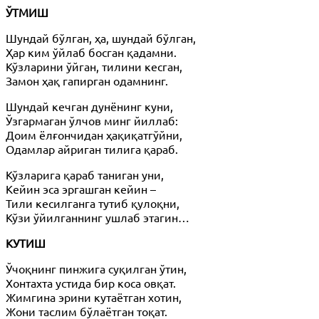
ЎТМИШ
Шундай бўлган, ҳа, шундай бўлган,
Ҳар ким ўйлаб босган қадамни.
Кўзларини ўйган, тилини кесган,
Замон ҳақ гапирган одамнинг.
Шундай кечган дунёнинг куни,
Ўзгармаган ўлчов минг йиллаб:
Доим ёлғончидан ҳақиқатгўйни,
Одамлар айриган тилига қараб.
Кўзларига қараб таниган уни,
Кейин эса эргашган кейин –
Тили кесилганга тутиб қулоқни,
Кўзи ўйилганнинг ушлаб этагин…
КУТИШ
Ўчоқнинг пинжига суқилган ўтин,
Хонтахта устида бир коса овқат.
Жимгина эрини кутаётган хотин,
Жони таслим бўлаётган тоқат.