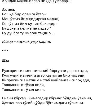
Аршдан макон излаб чиққан умрлар…
Эҳ, ана,
Бошқа бир оламга ўтар –
Мен ўттиз йил қидирган малак,
Сен ўттиз йил кутган баҳодир –
Бу дунёга келмаган қадар,*
Бу дунёга тушмаган тақдир…
Қадар – қисмат, умр.тақдир
* * *
Ш.га
Рухсорингиз мен тиланиб боргувчи даргоҳ эди,
Кулгучингиз менга атаб қазилган бир чоҳ эди.
Кипригингиз қатлим истаб шайланган сипоҳ эди,
Тошканнинг гўзал қизи,
Тошканнинг гўзал қизи.
Сизни кўрсам, нимагадир кўрмас бўлдим ўзимни,
Ҳаяжонлар тўсиб қўйди бўғзимдаги сўзимни.