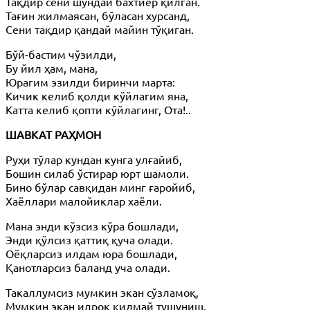
Тақдир сени шундай бахтиёр қилган.
Тағин жилмаясан, бўласан хурсанд,
Сени тақдир қандай майин тўқиган.
Бўй-бастим чўзилди,
Бу йил ҳам, мана,
Юрагим эзилди биринчи марта:
Кичик келиб қолди кўйлагим яна,
Катта келиб қопти кўйлагинг, Ота!..
ШАВКАТ РАҲМОН
Руҳи тўлар кундан кунга улғайиб,
Бошин силаб ўстирар юрт шамоли.
Бино бўлар савқидан минг ғаройиб,
Хаёллари малойиклар хаёли.
Мана энди кўзсиз кўра бошлади,
Энди қўлсиз қаттиқ қуча олади.
Оёқларсиз илдам юра бошлади,
Қанотларсиз баланд уча олади.
Такаллумсиз мумкин экан сўзламоқ,
Мумкин экан идрок қилмай тушуниш.