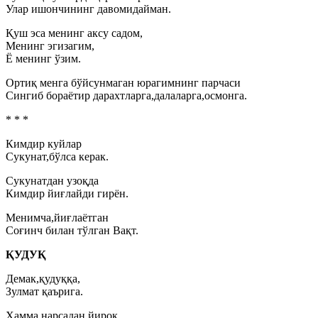
Улар ишончининг давомидайман.
Қуш эса менинг аксу садом,
Менинг эгизагим,
Ё менинг ўзим.
Ортиқ менга бўйсунмаган юрагимнинг парчаси
Сингиб бораётир дарахтларга,далаларга,осмонга.
* * *
Кимдир куйлар
Сукунат,бўлса керак.
Сукунатдан узоқда
Кимдир йиғлайди гирён.
Менимча,йиғлаётган
Соғинч билан тўлган Вақт.
ҚУДУҚ
Демак,қудуққа,
Зулмат қаърига.
Ҳамма нарсадан йироқ,