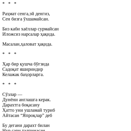
* * *
Раҳмат сенга,эй денгиз,
Сен бизга ўхшамайсан.
Биз каби хаёллар сурмайсан
Иложсиз нарсалар ҳақида.
Масалан,ҳаловат ҳақида.
* * *
Ҳар бир қушча бўғзида
Садоқат яшириндир
Келажак баҳорларга.
* * *
Сўзлар —
Дунёни англашга керак.
Дарахтга боқасану
Ҳатто уни ушламай туриб
Айтасан “Япроқлар” деб
Бу дегани дарахт билан
Нур сари талпинасан,