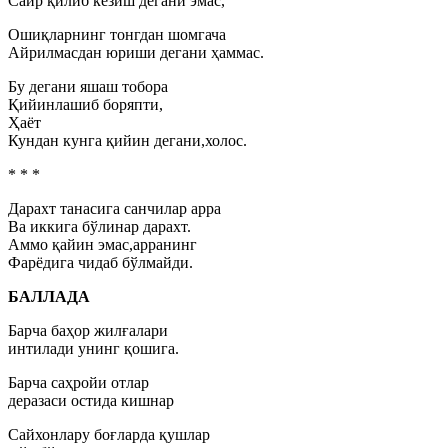
Сайр қилиб кезиш дегани эмас,
Ошиқларнинг тонгдан шомгача
Айрилмасдан юриши дегани ҳаммас.
Бу дегани яшаш тобора
Қийинлашиб боряпти,
Ҳаёт
Кундан кунга қийин дегани,холос.
* * *
Дарахт танасига санчилар арра
Ва иккига бўлинар дарахт.
Аммо қайин эмас,арранинг
Фарёдига чидаб бўлмайди.
БАЛЛАДА
Барча баҳор жилғалари
интилади унинг қошига.
Барча саҳройи отлар
деразаси остида кишнар
Сайхонлару боғларда қушлар