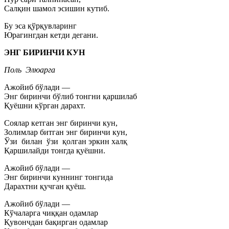
Салқин шамол эсишин кутиб.
Бу эса қўрқувларинг
Юрагингдан кетди дегани.
ЭНГ БИРИНЧИ КУН
Поль Элюарга
Ажойиб бўлади —
Энг биринчи бўлиб тонгни қаршилаб
Қуёшни кўрган дарахт.
Соялар кетган энг биринчи кун,
Золимлар битган энг биринчи кун,
Ўзи билан ўзи қолган эркин халқ
Қаршилайди тонгда қуёшни.
Ажойиб бўлади —
Энг биринчи куннинг тонгида
Дарахтни қучган қуёш.
Ажойиб бўлади —
Кўчаларга чиққан одамлар
Қувончдан бақирган одамлар