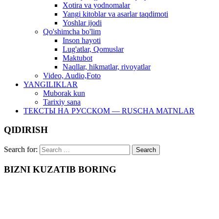
Xotira va yodnomalar
Yangi kitoblar va asarlar taqdimoti
Yoshlar ijodi
Qo'shimcha bo'lim
Inson hayoti
Lug'atlar, Qomuslar
Maktubot
Naqllar, hikmatlar, rivoyatlar
Video, Audio,Foto
YANGILIKLAR
Muborak kun
Tarixiy sana
ТЕКСТЫ НА РУССКОМ — RUSCHA MATNLAR
QIDIRISH
Search for:
BIZNI KUZATIB BORING