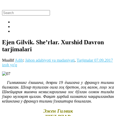
Ejen Gilvik. She’rlar. Xurshid Davron
tarjimalari
Muallif
Adib
:
Jahon adabiyoti va madaniyati
,
Tarjimalar
07.09.2017
izoh yo'q
Гилвикнинг ёзишича, деярли 19 ёшигача у француз тилини
билмаган. Шоир туғилган оила гоҳ бретон, гоҳ валон, гоҳо эса
Швейцария яшовчи немисларгагина хос бўлган олмон тилида
ўзаро мулоқот қилган. Фақат ҳарбий хизматга чақирилгандан
кейингина у француз тилини ўзлаштира бошлаган.
Эжен Гилвик