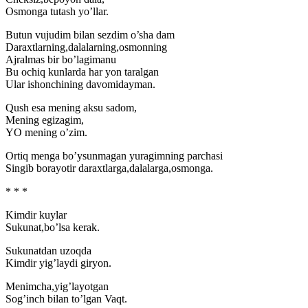
Osmonga tutash yo’llar.
Butun vujudim bilan sezdim o’sha dam
Daraxtlarning,dalalarning,osmonning
Ajralmas bir bo’lagimanu
Bu ochiq kunlarda har yon taralgan
Ular ishonchining davomidayman.
Qush esa mening aksu sadom,
Mening egizagim,
YO mening o’zim.
Ortiq menga bo’ysunmagan yuragimning parchasi
Singib borayotir daraxtlarga,dalalarga,osmonga.
* * *
Kimdir kuylar
Sukunat,bo’lsa kerak.
Sukunatdan uzoqda
Kimdir yig’laydi giryon.
Menimcha,yig’layotgan
Sog’inch bilan to’lgan Vaqt.