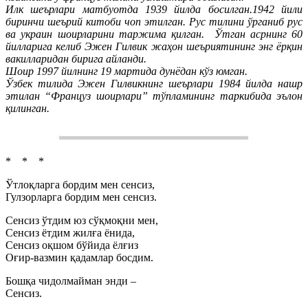
Илк шеърлари матбуотда 1939 йилда босилган.1942 йили
биринчи шеърий китоби чоп этилган. Рус тилини ўрганиб рус
ва украин шоирларини таржима қилган. Ўтган асрнинг 60
йилларига келиб Эжен Гилвик жаҳон шеъриятининг энг ёрқин
вакилларидан бирига айланди.
Шоир 1997 йилнинг 19 мартида дунёдан кўз юмган.
Ўзбек тилида Эжен Гилвикнинг шеърлари 1984 йилда нашр
этилан “Француз шоирлари” тўпламининг таркибида эълон
қилинган.
* * *
Ўтлоқларга бордим мен сенсиз,
Гулзорларга бордим мен сенсиз.
Сенсиз ўтдим юз сўқмоқни мен,
Сенсиз ётдим жилға ёнида,
Сенсиз оқшом бўйида ёлғиз
Оғир-вазмин қадамлар босдим.
Бошқа чидолмайман энди –
Сенсиз.