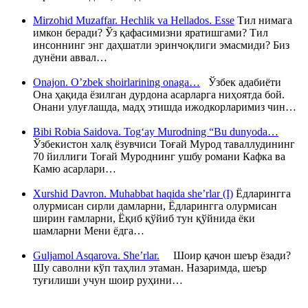
Mirzohid Muzaffar. Hechlik va Hellados. Esse
Тил нимага
имкон беради? Ўз қафасимизни яратишгами? Тил
инсоннинг энг даҳшатли эринчоқлиги эмасмиди? Биз
дунёни аввал…
Onajon. O’zbek shoirlarining onaga…
Ўзбек адабиёти
Она ҳақида ёзилган дурдона асарларга ниҳоятда бой.
Онани улуғлашда, мадҳ этишда ижодкорларимиз чин…
Bibi Robia Saidova. Tog‘ay Murodning “Bu dunyoda…
Ўзбекистон халқ ёзувчиси Тоғай Мурод таваллудининг
70 йиллиги Тоғай Муроднинг ушбу романи Кафка ва
Камю асарлари…
Xurshid Davron. Muhabbat haqida she’rlar (I)
Ёдларингга
олурмисан сирли дамларни, Ёдларингга олурмисан
ширин ғамларни, Ёқиб қўйиб тун қўйнида ёки
шамларни Мени ёдга…
Guljamol Asqarova. She’rlar.
Шоир қачон шеър ёзади?
Шу саволни кўп таҳлил этаман. Назаримда, шеър
туғилиши учун шоир руҳини…