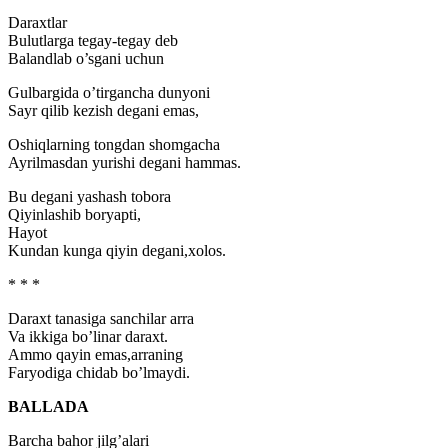
Daraxtlar
Bulutlarga tegay-tegay deb
Balandlab o’sgani uchun
Gulbargida o’tirgancha dunyoni
Sayr qilib kezish degani emas,
Oshiqlarning tongdan shomgacha
Ayrilmasdan yurishi degani hammas.
Bu degani yashash tobora
Qiyinlashib boryapti,
Hayot
Kundan kunga qiyin degani,xolos.
* * *
Daraxt tanasiga sanchilar arra
Va ikkiga bo’linar daraxt.
Ammo qayin emas,arraning
Faryodiga chidab bo’lmaydi.
BALLADA
Barcha bahor jilg’alari