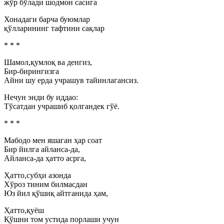
жўр бўлади шодмон сасига
Хонадаги барча буюмлар
қўлларининг тафтини сақлар
* * *
Шамол,қумлоқ ва денгиз,
Бир-бирингизга
Айни шу ерда учрашув тайинлагансиз.
Нечун энди бу иддао:
Тўсатдан учрашиб қолгандек гўё.
* * *
Мабодо мен яшаган ҳар соат
Бир йилга айланса-да,
Айланса-да ҳатто асрга,
Ҳатто,субҳи азонда
Хўроз тиним билмасдан
Юз йил қўшиқ айтганида ҳам,
Ҳатто,қуёш
Қўшни том устида порлаши учун