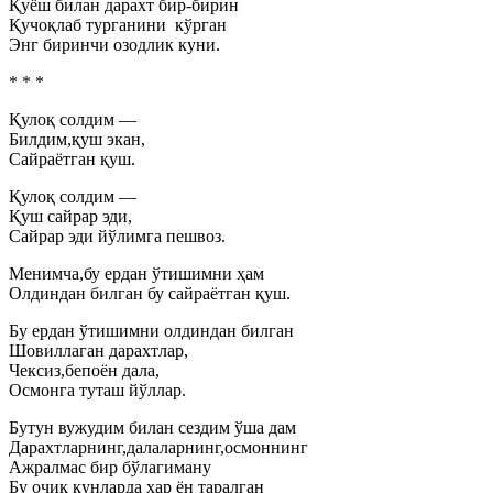
Қуёш билан дарахт бир-бирин
Қучоқлаб турганини кўрган
Энг биринчи озодлик куни.
* * *
Қулоқ солдим —
Билдим,қуш экан,
Сайраётган қуш.
Қулоқ солдим —
Қуш сайрар эди,
Сайрар эди йўлимга пешвоз.
Менимча,бу ердан ўтишимни ҳам
Олдиндан билган бу сайраётган қуш.
Бу ердан ўтишимни олдиндан билган
Шовиллаган дарахтлар,
Чексиз,бепоён дала,
Осмонга туташ йўллар.
Бутун вужудим билан сездим ўша дам
Дарахтларнинг,далаларнинг,осмоннинг
Ажралмас бир бўлагиману
Бу очиқ кунларда ҳар ён таралган