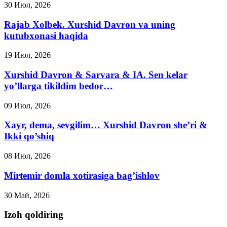
30 Июл, 2026
Rajab Xolbek. Xurshid Davron va uning
kutubxonasi haqida
19 Июл, 2026
Xurshid Davron & Sarvara & IA. Sen kelar
yo’llarga tikildim bedor…
09 Июл, 2026
Xayr, dema, sevgilim… Xurshid Davron she’ri &
Ikki qo’shiq
08 Июл, 2026
Mirtemir domla xotirasiga bag’ishlov
30 Май, 2026
Izoh qoldiring