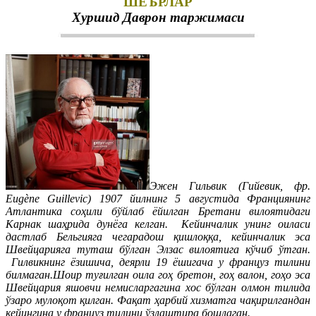
ШЕЪРЛАР
Хуршид Даврон таржимаси
Эжен Гильвик (Гийевик, фр.
Eugène Guillevic) 1907 йилнинг 5 августида Франциянинг
Атлантика соҳили бўйлаб ёйилган Бретани вилоятидаги
Карнак шаҳрида дунёга келган. Кейинчалик унинг оиласи
дастлаб Бельгияга чегарадош қишлоққа, кейинчалик эса
Швейцарияга туташ бўлган Элзас вилоятига кўчиб ўтган.
Гилвикнинг ёзишича, деярли 19 ёшигача у француз тилини
билмаган.Шоир туғилган оила гоҳ бретон, гоҳ валон, гоҳо эса
Швейцария яшовчи немисларгагина хос бўлган олмон тилида
ўзаро мулоқот қилган. Фақат ҳарбий хизматга чақирилгандан
кейингина у француз тилини ўзлаштира бошлаган.