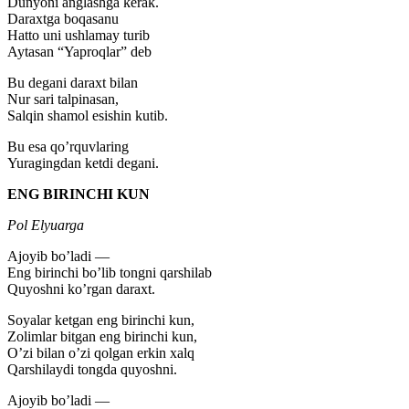
Dunyoni anglashga kerak.
Daraxtga boqasanu
Hatto uni ushlamay turib
Aytasan “Yaproqlar” deb
Bu degani daraxt bilan
Nur sari talpinasan,
Salqin shamol esishin kutib.
Bu esa qo’rquvlaring
Yuragingdan ketdi degani.
ENG BIRINCHI KUN
Pol Elyuarga
Ajoyib bo’ladi —
Eng birinchi bo’lib tongni qarshilab
Quyoshni ko’rgan daraxt.
Soyalar ketgan eng birinchi kun,
Zolimlar bitgan eng birinchi kun,
O’zi bilan o’zi qolgan erkin xalq
Qarshilaydi tongda quyoshni.
Ajoyib bo’ladi —