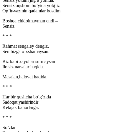
Sensiz yotdim jilg’a yonida,
Sensiz oqshom bo’yida yolg’iz
Og’ir-vazmin qadamlar bosdim.
Boshqa chidolmayman endi –
Sensiz.
* * *
Rahmat senga,ey dengiz,
Sen bizga o’xshamaysan.
Biz kabi xayollar surmaysan
Ilojsiz narsalar haqida.
Masalan,halovat haqida.
* * *
Har bir qushcha bo’g’zida
Sadoqat yashirindir
Kelajak bahorlarga.
* * *
So’zlar —