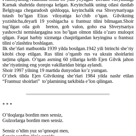
Karnak shahrida dunyoga kelgan. Keyinchalik uning oilasi dastlab
Belgiyaga chegaradosh qishloqqa, keyinchalik esa Shveytsariyaga
tutash bo’lgan Elzas viloyatiga ko’chib o’tgan. Gilvikning
yozishicha,deyarli 19 yoshigacha u frantsuz tilini bilmagan.Shoir
tug’ilgan oila goh breton, goh valon, goho esa Shveytsariya
yashovchi nemislargagina xos bo’lgan olmon tilida o’zaro muloqot
qilgan. Faqat harbiy xizmatga chaqirilgandan keyingina u frantsuz
tilini o’zlashtira boshlagan.
Ilk she’rlari matbuotda 1939 yilda bosilgan.1942 yili birinchi she’riy
kitobi chop etilgan. Rus tilini o’rganib rus va ukrain shoirlarini
tarjima qilgan. O’tgan asrning 60 yillariga kelib Ejen Gilvik jahon
she’riyatining eng yorqin vakillaridan biriga aylandi.
Shoir 1997 yilning 19 martida dunyodan ko’z yumgan.
O’zbek tilida Ejen Gilvikning she’rlari 1984 yilda nashr etilan
“Frantsuz shoirlari” to’plamining tarkibida e’lon qilingan.
* * *
O’tloqlarga bordim men sensiz,
Gulzorlarga bordim men sensiz.
Sensiz o’tdim yuz so’qmoqni men,