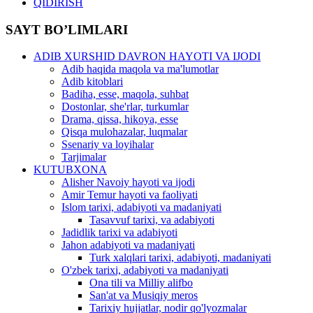
QIDIRISH
SAYT BO’LIMLARI
ADIB XURSHID DAVRON HAYOTI VA IJODI
Adib haqida maqola va ma'lumotlar
Adib kitoblari
Badiha, esse, maqola, suhbat
Dostonlar, she'rlar, turkumlar
Drama, qissa, hikoya, esse
Qisqa mulohazalar, luqmalar
Ssenariy va loyihalar
Tarjimalar
KUTUBXONA
Alisher Navoiy hayoti va ijodi
Amir Temur hayoti va faoliyati
Islom tarixi, adabiyoti va madaniyati
Tasavvuf tarixi, va adabiyoti
Jadidlik tarixi va adabiyoti
Jahon adabiyoti va madaniyati
Turk xalqlari tarixi, adabiyoti, madaniyati
O'zbek tarixi, adabiyoti va madaniyati
Ona tili va Milliy alifbo
San'at va Musiqiy meros
Tarixiy hujjatlar, nodir qo'lyozmalar