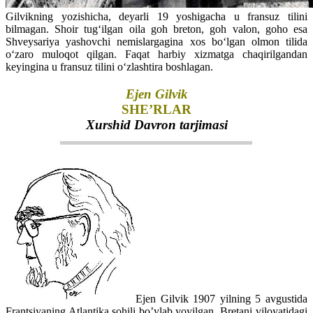
Gilvikning yozishicha, deyarli 19 yoshigacha u fransuz tilini
bilmagan. Shoir tug‘ilgan oila goh breton, goh valon, goho esa
Shveysariya yashovchi nemislargagina xos bo‘lgan olmon tilida
o‘zaro muloqot qilgan. Faqat harbiy xizmatga chaqirilgandan
keyingina u fransuz tilini o‘zlashtira boshlagan.
Ejen Gilvik
SHE’RLAR
Xurshid Davron tarjimasi
Ejen Gilvik 1907 yilning 5 avgustida
Frantsiyaning Atlantika sohili bo’ylab yoyilgan Bretani viloyatidagi