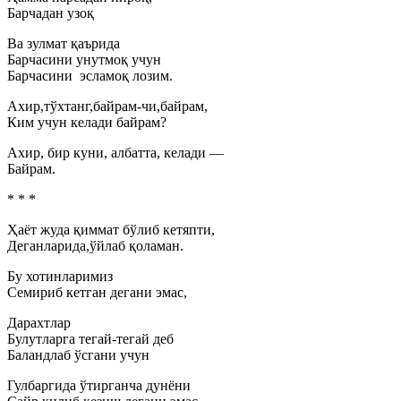
Барчадан узоқ
Ва зулмат қаърида
Барчасини унутмоқ учун
Барчасини эсламоқ лозим.
Ахир,тўхтанг,байрам-чи,байрам,
Ким учун келади байрам?
Ахир, бир куни, албатта, келади —
Байрам.
* * *
Ҳаёт жуда қиммат бўлиб кетяпти,
Деганларида,ўйлаб қоламан.
Бу хотинларимиз
Семириб кетган дегани эмас,
Дарахтлар
Булутларга тегай-тегай деб
Баландлаб ўсгани учун
Гулбаргида ўтирганча дунёни