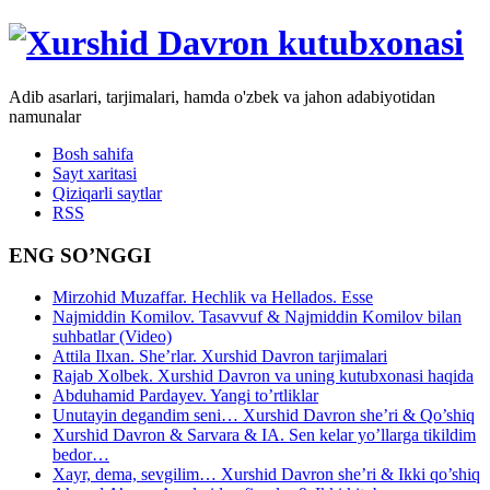
Adib asarlari, tarjimalari, hamda o'zbek va jahon adabiyotidan
namunalar
Bosh sahifa
Sayt xaritasi
Qiziqarli saytlar
RSS
ENG SO’NGGI
Mirzohid Muzaffar. Hechlik va Hellados. Esse
Najmiddin Komilov. Tasavvuf & Najmiddin Komilov bilan
suhbatlar (Video)
Attila Ilxan. She’rlar. Xurshid Davron tarjimalari
Rajab Xolbek. Xurshid Davron va uning kutubxonasi haqida
Abduhamid Pardayev. Yangi to’rtliklar
Unutayin degandim seni… Xurshid Davron she’ri & Qo’shiq
Xurshid Davron & Sarvara & IA. Sen kelar yo’llarga tikildim
bedor…
Xayr, dema, sevgilim… Xurshid Davron she’ri & Ikki qo’shiq