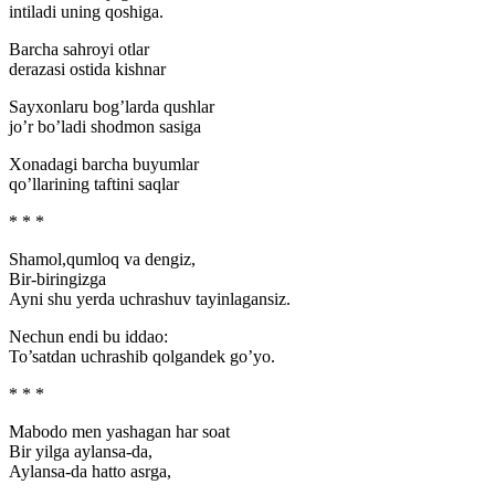
intiladi uning qoshiga.
Barcha sahroyi otlar
derazasi ostida kishnar
Sayxonlaru bog’larda qushlar
jo’r bo’ladi shodmon sasiga
Xonadagi barcha buyumlar
qo’llarining taftini saqlar
* * *
Shamol,qumloq va dengiz,
Bir-biringizga
Ayni shu yerda uchrashuv tayinlagansiz.
Nechun endi bu iddao:
To’satdan uchrashib qolgandek go’yo.
* * *
Mabodo men yashagan har soat
Bir yilga aylansa-da,
Aylansa-da hatto asrga,