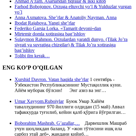
Ahmad A’zam. Asarlaridan fiqralar & Ikki kitob
Farhod Bobojonov. Orzuga eltuvchi yo‘l & Yulduzlar yurgan
yo`l
Anna Axmatova. She’rlar & Anatoliy Nayman. Anna
Ibodat Rajabova. Yangi she’rlar
Federiko Garsia Lorka. «Tamarit devoni»dan
Mirtemir domla xotirasiga bag’ishlov
Sulaymon Rahmon. Orzulardan yaratdi dunyo. (Tilak Jo’ra
siyrati va suvratiga chizgilar) & Tilak Jo’ra xotirasiga
bag’ishlov
Tolibi ilm kerak…
ENG KO’P O’QILGAN
Xurshid Davron. Vatan haqida she’rlar
1 сентябрь -
Ўзбекистон Республикасининг Мустақиллик куни.
Айём муборак бўлсин! Энг азиз ва энг…
Umar Xayyom.Ruboiylar
Буюк Умар Хайём
таваллудининг 970 йиллиги олдидан (15 май) Аввал
тафаккурда туғилиб, кейин қалб қўрига йўғрилган…
Boborahim Mashrab. G’azallar,…
Дарвешлик Машраб
учун шоҳликдан баланд. У «жон тўтисини ишқ ила
сарбоз этай деб», жандани кийиб…