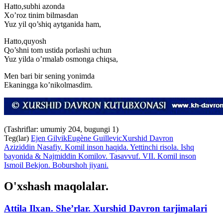
Hatto,subhi azonda
Xo’roz tinim bilmasdan
Yuz yil qo’shiq aytganida ham,
Hatto,quyosh
Qo’shni tom ustida porlashi uchun
Yuz yilda o’rmalab osmonga chiqsa,
Men bari bir sening yonimda
Ekaningga ko’nikolmasdim.
(Tashriflar: umumiy 204, bugungi 1)
Teg(lar)
Ejen Gilvik
Eugène Guillevic
Xurshid Davron
Aziziddin Nasafiy. Komil inson haqida. Yettinchi risola. Ishq
bayonida & Najmiddin Komilov. Tasavvuf. VII. Komil inson
Ismoil Bekjon. Boburshoh jiyani.
O'xshash maqolalar.
Attila Ilxan. She’rlar. Xurshid Davron tarjimalari