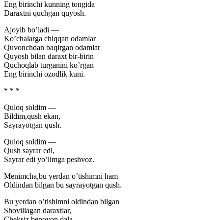
Eng birinchi kunning tongida
Daraxtni quchgan quyosh.
Ajoyib bo’ladi —
Ko’chalarga chiqqan odamlar
Quvonchdan baqirgan odamlar
Quyosh bilan daraxt bir-birin
Quchoqlab turganini ko’rgan
Eng birinchi ozodlik kuni.
* * *
Quloq soldim —
Bildim,qush ekan,
Sayrayotgan qush.
Quloq soldim —
Qush sayrar edi,
Sayrar edi yo’limga peshvoz.
Menimcha,bu yerdan o’tishimni ham
Oldindan bilgan bu sayrayotgan qush.
Bu yerdan o’tishimni oldindan bilgan
Shovillagan daraxtlar,
Cheksiz,bepoyon dala,