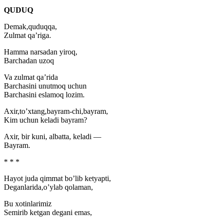
QUDUQ
Demak,quduqqa,
Zulmat qa’riga.
Hamma narsadan yiroq,
Barchadan uzoq
Va zulmat qa’rida
Barchasini unutmoq uchun
Barchasini eslamoq lozim.
Axir,to’xtang,bayram-chi,bayram,
Kim uchun keladi bayram?
Axir, bir kuni, albatta, keladi —
Bayram.
* * *
Hayot juda qimmat bo’lib ketyapti,
Deganlarida,o’ylab qolaman,
Bu xotinlarimiz
Semirib ketgan degani emas,