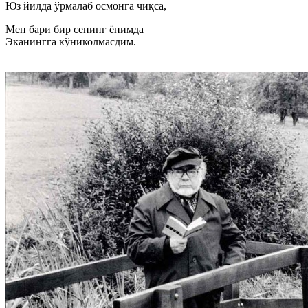
Юз йилда ўрмалаб осмонга чиқса,
Мен бари бир сенинг ёнимда
Эканингга кўниколмасдим.