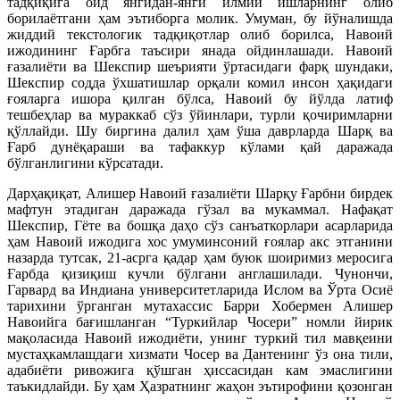
тадқиқига оид янгидан-янги илмий ишларнинг олиб
борилаётгани ҳам эътиборга молик. Умуман, бу йўналишда
жиддий текстологик тадқиқотлар олиб борилса, Навоий
ижодининг Ғарбга таъсири янада ойдинлашади. Навоий
ғазалиёти ва Шекспир шеърияти ўртасидаги фарқ шундаки,
Шекспир содда ўхшатишлар орқали комил инсон ҳақидаги
ғояларга ишора қилган бўлса, Навоий бу йўлда латиф
тешбеҳлар ва мураккаб сўз ўйинлари, турли қочиримларни
қўллайди. Шу биргина далил ҳам ўша даврларда Шарқ ва
Ғарб дунёқараши ва тафаккур кўлами қай даражада
бўлганлигини кўрсатади.
Дарҳақиқат, Алишер Навоий ғазалиёти Шарқу Ғарбни бирдек
мафтун этадиган даражада гўзал ва мукаммал. Нафақат
Шекспир, Гёте ва бошқа даҳо сўз санъаткорлари асарларида
ҳам Навоий ижодига хос умуминсоний ғоялар акс этганини
назарда тутсак, 21-асрга қадар ҳам буюк шоиримиз меросига
Ғарбда қизиқиш кучли бўлгани англашилади. Чунончи,
Гарвард ва Индиана университетларида Ислом ва Ўрта Осиё
тарихини ўрганган мутахассис Барри Хобермен Алишер
Навоийга бағишланган “Туркийлар Чосери” номли йирик
мақоласида Навоий ижодиёти, унинг туркий тил мавқеини
мустаҳкамлашдаги хизмати Чосер ва Дантенинг ўз она тили,
адабиёти ривожига қўшган ҳиссасидан кам эмаслигини
таъкидлайди. Бу ҳам Ҳазратнинг жаҳон эътирофини қозонган