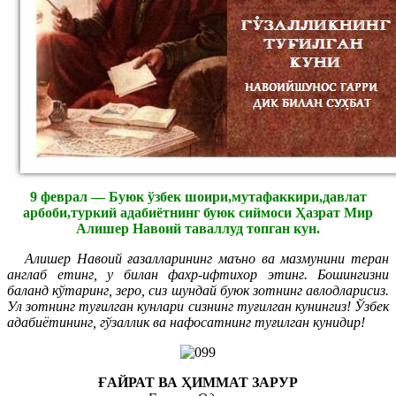
9 феврал — Буюк ўзбек шоири,мутафаккири,давлат
арбоби,туркий адабиётнинг буюк сиймоси Ҳазрат Мир
Алишер Навоий таваллуд топган кун.
Алишер Навоий ғазалларининг маъно ва мазмунини теран
англаб етинг, у билан фахр-ифтихор этинг. Бошингизни
баланд кўтаринг, зеро, сиз шундай буюк зотнинг авлодларисиз.
Ул зотнинг туғилган кунлари сизнинг туғилган кунингиз! Ўзбек
адабиётининг, гўзаллик ва нафосатнинг туғилган кунидир!
ҒАЙРАТ ВА ҲИММАТ ЗАРУР