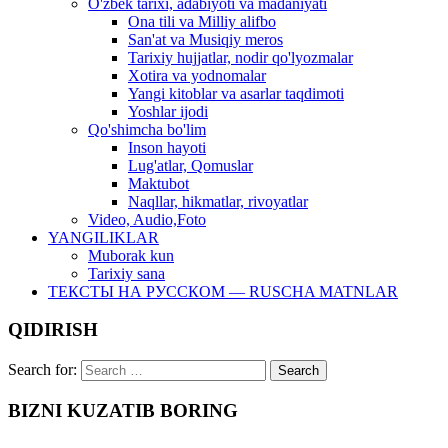
O'zbek tarixi, adabiyoti va madaniyati
Ona tili va Milliy alifbo
San'at va Musiqiy meros
Tarixiy hujjatlar, nodir qo'lyozmalar
Xotira va yodnomalar
Yangi kitoblar va asarlar taqdimoti
Yoshlar ijodi
Qo'shimcha bo'lim
Inson hayoti
Lug'atlar, Qomuslar
Maktubot
Naqllar, hikmatlar, rivoyatlar
Video, Audio,Foto
YANGILIKLAR
Muborak kun
Tarixiy sana
ТЕКСТЫ НА РУССКОМ — RUSCHA MATNLAR
QIDIRISH
Search for:
BIZNI KUZATIB BORING