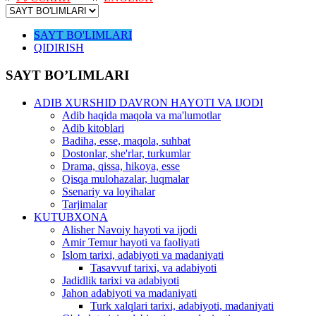
SAYT BO'LIMLARI
QIDIRISH
SAYT BO’LIMLARI
ADIB XURSHID DAVRON HAYOTI VA IJODI
Adib haqida maqola va ma'lumotlar
Adib kitoblari
Badiha, esse, maqola, suhbat
Dostonlar, she'rlar, turkumlar
Drama, qissa, hikoya, esse
Qisqa mulohazalar, luqmalar
Ssenariy va loyihalar
Tarjimalar
KUTUBXONA
Alisher Navoiy hayoti va ijodi
Amir Temur hayoti va faoliyati
Islom tarixi, adabiyoti va madaniyati
Tasavvuf tarixi, va adabiyoti
Jadidlik tarixi va adabiyoti
Jahon adabiyoti va madaniyati
Turk xalqlari tarixi, adabiyoti, madaniyati