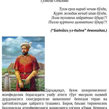
Гулноза Одилова
Тухм ерга кириб чечак бўлди,
Қурт жондин кечиб ипак бўлди.
Лола тухмича ғайратинг йўқму?!
Пилла қуртича ҳимматинг йўқму?!
(“Бадойиъ ул-бидоя” девонидан.)
Дарҳақиқат, буюк шоиримизнинг
жонфидолик борасидаги ушбу атиги тўрт мисрали назмий
дурдонасига сингдирилган маънонинг бениҳоя теран ва
ҳаётийлигидан ҳайратга тушамиз. Бироқ баъзан тирикчилик
баҳонасида атрофимиздаги кишиларга озгина кўмак беришга