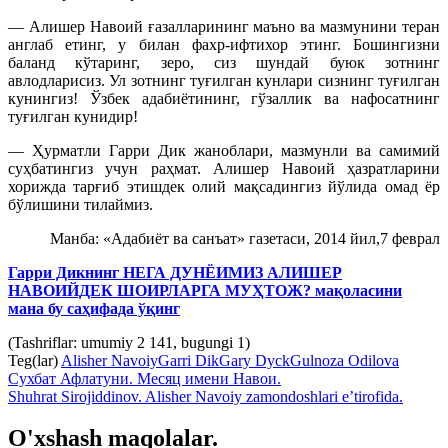
— Алишер Навоий ғазалларининг маъно ва мазмунини теран
англаб етинг, у билан фахр-ифтихор этинг. Бошингизни
баланд кўтаринг, зеро, сиз шундай буюк зотнинг
авлодларисиз. Ул зотнинг туғилган кунлари сизнинг туғилган
кунингиз! Ўзбек адабиётининг, гўзаллик ва нафосатнинг
туғилган кунидир!
— Ҳурматли Гарри Дик жаноблари, мазмунли ва самимий
суҳбатингиз учун раҳмат. Алишер Навоий ҳазратларини
хорижда тарғиб этишдек олий мақсадингиз йўлида омад ёр
бўлишини тилаймиз.
Манба: «Адабиёт ва санъат» газетаси, 2014 йил,7 феврал
Гарри Дикнинг НЕГА ДУНЁИМИЗ АЛИШЕР
НАВОИЙДЕК ШОИРЛАРГА МУҲТОЖ? мақоласини
мана бу саҳифада ўқинг
(Tashriflar: umumiy 2 141, bugungi 1)
Teg(lar)
Alisher Navoiy
Garri Dik
Gary Dyck
Gulnoza Odilova
Сухбат Афлатуни. Месяц имени Навои.
Shuhrat Sirojiddinov. Alisher Navoiy zamondoshlari e’tirofida.
O'xshash maqolalar.