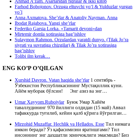
Ahmad A’zam. Asarlaridan fiqralar & Ikki kitob
Farhod Bobojonov. Orzuga eltuvchi yo‘l & Yulduzlar yurgan
yo`l
Anna Axmatova. She’rlar & Anatoliy Nayman. Anna
Ibodat Rajabova. Yangi she’rlar
Federiko Garsia Lorka. «Tamarit devoni»dan
Mirtemir domla xotirasiga bag’ishlov
Sulaymon Rahmon. Orzulardan yaratdi dunyo. (Tilak Jo’ra
siyrati va suvratiga chizgilar) & Tilak Jo’ra xotirasiga
bag’ishlov
Tolibi ilm kerak…
ENG KO’P O’QILGAN
Xurshid Davron. Vatan haqida she’rlar
1 сентябрь -
Ўзбекистон Республикасининг Мустақиллик куни.
Айём муборак бўлсин! Энг азиз ва энг…
Umar Xayyom.Ruboiylar
Буюк Умар Хайём
таваллудининг 970 йиллиги олдидан (15 май) Аввал
тафаккурда туғилиб, кейин қалб қўрига йўғрилган…
Mirzohid Muzaffar. Hechlik va Hellados. Esse
Тил нимага
имкон беради? Ўз қафасимизни яратишгами? Тил
инсоннинг энг даҳшатли эринчоқлиги эмасмиди? Биз