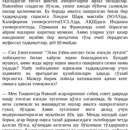
ўқиладиган енгил фактик ахборотларни афзал биладилар.
Навоийни оладиган бўлсак, унинг ижоди бўйича салмоқли
ишлар қилинмаган. Бу борада амалга оширилган баъзи бир
тадқиқодлар сирасига Лондон Шарқ мактаби (SOAS)да,
Калифорния университети(UCLA)да, АҚШдаги Индиана
университетида, Германия ва Францияда олиб борилган
айрим ишларни киритиш мумкин. Аммо уларни улуғ шоир
ижодининг муайян бир жиҳатини тўла очиб берадиган
муфассал тадқиқотлар, деб бўлмайди.
— Сиз ўзингизнинг “Эски ўзбек-инглиз тили изоҳли луғати”
лойиҳангиз билан хайрли ишни бошладингиз. Бундай
мушкул, аммо жуда зарур ишни амалга оширишга сизни нима
ундади? Ушбу лойиҳанинг хорижлик тадқиқодчилар учун
аҳамияти ва яратадиган қулайликлари ҳақида сўзлаб
берсангиз. Мазкур йирик лойиҳа натижасини қачон кенг
оммага ҳавола этмоқчисиз?
— Мен Тошкентда Навоий асарларининг собиқ совет даврида
нашр этилган изоҳли луғатини қўлга олганимда, бу борада
анча салмоқли ва машаққатли ишлар амалга оширилганига
гувоҳ бўлдим. Аммо луғатнинг янги авлод учун
модернлаштирилган муқобили йўқ эди. Менда шундай одат
борки, агар бирор нарса талаб даражасидаги эътибордан четда
қолган бўлса, қўлимдан келганча шу бўшлиқни тўлдиришга