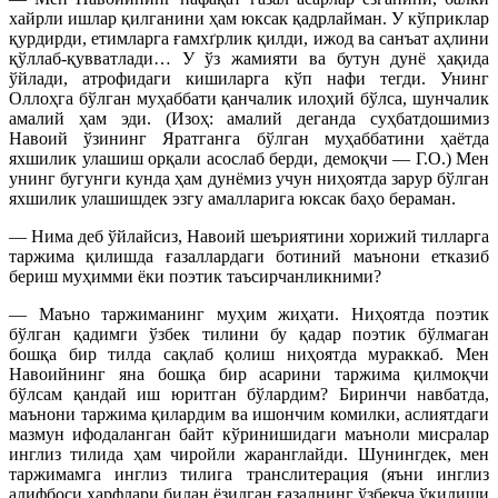
хайрли ишлар қилганини ҳам юксак қадрлайман. У кўприклар
қурдирди, етимларга ғамхґрлик қилди, ижод ва санъат аҳлини
қўллаб-қувватлади… У ўз жамияти ва бутун дунё ҳақида
ўйлади, атрофидаги кишиларга кўп нафи тегди. Унинг
Оллоҳга бўлган муҳаббати қанчалик илоҳий бўлса, шунчалик
амалий ҳам эди. (Изоҳ: амалий деганда суҳбатдошимиз
Навоий ўзининг Яратганга бўлган муҳаббатини ҳаётда
яхшилик улашиш орқали асослаб берди, демоқчи — Г.О.) Мен
унинг бугунги кунда ҳам дунёмиз учун ниҳоятда зарур бўлган
яхшилик улашишдек эзгу амалларига юксак баҳо бераман.
— Нима деб ўйлайсиз, Навоий шеъриятини хорижий тилларга
таржима қилишда ғазаллардаги ботиний маънони етказиб
бериш муҳимми ёки поэтик таъсирчанликними?
— Маъно таржиманинг муҳим жиҳати. Ниҳоятда поэтик
бўлган қадимги ўзбек тилини бу қадар поэтик бўлмаган
бошқа бир тилда сақлаб қолиш ниҳоятда мураккаб. Мен
Навоийнинг яна бошқа бир асарини таржима қилмоқчи
бўлсам қандай иш юритган бўлардим? Биринчи навбатда,
маънони таржима қилардим ва ишончим комилки, аслиятдаги
мазмун ифодаланган байт кўринишидаги маъноли мисралар
инглиз тилида ҳам чиройли жаранглайди. Шунингдек, мен
таржимамга инглиз тилига транслитерация (яъни инглиз
алифбоси ҳарфлари билан ёзилган ғазалнинг ўзбекча ўқилиши