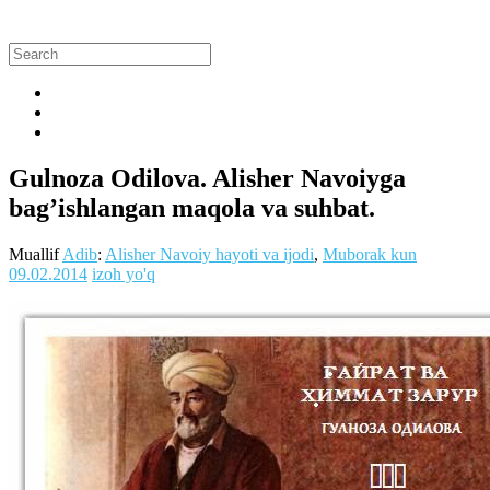
Gulnoza Odilova. Alisher Navoiyga
bag’ishlangan maqola va suhbat.
Muallif
Adib
:
Alisher Navoiy hayoti va ijodi
,
Muborak kun
09.02.2014
izoh yo'q