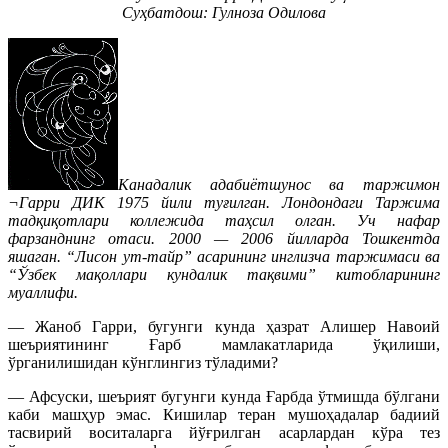
Суҳбатдош: Гулноза Одилова
Канадалик адабиётшунос ва таржимон
¬Гарри ДИК 1975 йили туғилган. Лондондаги Таржима
тадқиқотлари коллежида таҳсил олган. Уч нафар
фарзанднинг отаси. 2000 — 2006 йилларда Тошкентда
яшаган. “Лисон ут-тайр” асарининг инглизча таржимаси ва
“Ўзбек мақоллари кундалик тақвими” китобларининг
муаллифи.
— Жаноб Гарри, бугунги кунда ҳазрат Алишер Навоий
шеъриятининг Ғарб мамлакатларида ўқилиши,
ўрганилишидан кўнглингиз тўладими?
— Афсуски, шеърият бугунги кунда Ғарбда ўтмишда бўлгани
каби машҳур эмас. Кишилар теран мушоҳадалар бадиий
тасвирий воситаларга йўғрилган асарлардан кўра тез