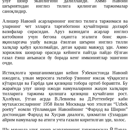
улуғ шоир эканлигини далиллайди. Аммо Навоий
шеъриятидан инглиз тилига қилинган таржималар
саноқлидир.
Алишер Навоий асарларининг инглиз тилига таржимаси ва
уларнинг чет элларга тарғиботини кучайтириш долзарб
вазифалар сирасидан. Аруз вазнидаги асарлар инглиз
китобхони учун бегона оҳангга эгалиги боис яқин-
яқинларгача ушбу вазнда ёзилган шеърни инглиз тилли
халқлар қабул қилолмайди, деган қараш мавжуд эди. Аммо
хорижлик шоирлар орасида кейинги пайтда пайдо бўлган
ғазал ёзиш анъанаси бу борада кенг имкониятлар эшигини
очди.
Истиқлолга эришганимиздан кейин Ўзбекистонда Навоий
ижодига, улкан меросига эътибор ўзининг юксак чўққисига
кўтарилди ва Ғарбда ҳам қизиқиш тобора ортиб бораяпти. Бу
жараёнда улуғ шоир ижоди намуналарини жаҳон халқлари
тилларига таржима қилишга қизиқиш кучайгани рост.
Ҳолбуки, ўтган асрда В.Левиева ва Д.Роттенберг каби
мутахассисларнинг 1958 йили Москвада чоп этилган “Uzbek
poetry” номли тўпламидан Навоийнинг “Фарҳод ва Ширин”
достонидан Фарҳод ва Хусрав диалоги, ҳикматли сўзлардан
айрим намуналар ва атиги учта ғазали киритилган эди, холос.
Шу маънода улуғ шоир асарларининг таржимасида Й.Парда,