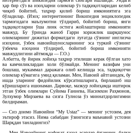
интернетдаги Википедия тармоғи сингари ишлайди. Ундаги
ҳар бир сўз ва изоҳларни олимлар ўз тадқиқотларидан келиб
чиқиб бойитиб, таҳрир қилиб бориш имкониятига эга
бўладилар. (Изоҳ: интернетининг Википедия энциклопедик
тармоғидаги маълумотни тўлдириб, бойитиб бориш, янги
тадқиқотларни ўша линк остига жойлаштириш имконияти
мавжуд. Бу ўринда жаноб Гарри хорижлик шарқшунос
олимларнинг дижитал форматдаги луғатда сўзнинг инглизча
изоҳини, ўзбек навоийшуносларининг эса туркий сўзнинг
ўзбекча изоҳини тўлдириб, бойитиб бориш имконияти
мавжудлигини айтмоқда — Г.О.)
Албатта, бу йирик лойиҳа таҳрир этилиши керак бўлган хато
ва камчиликлардан холи бўлмайди. Менинг вазифам уни
бошлаш, мукаммал даражага олиб келишда эса, тадқиқотчи
олимлар кўмагига умид қиламан. Мен, Навоий айтганидек, бу
ишда уларнинг фидойилик кўрсатишларига, бирлашиб иш
кўришларига ишонаман. Дарвоқе, мазкур лойиҳамда иштирок
этган ўзбек олимлари Суйима Ғаниева, Насимхон Раҳмонов,
Зулхумор Мирзаева ва сизга Гулноза ўз миннатдорлигимни
билдираман.
— Сиз доимо Навоийни “My Ustaz” — менинг устозим, дея
эътироф этасиз. Нима сабабдан ўзингизга маънавий устозни
Шарқдан танладингиз?
— Мен Навоийнинг нафақат ғазал асарлар ёзганини, балки