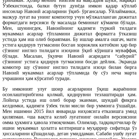
уринаман. Ҳозир менинг ниятим ва мақсадим шуки, нафақат
Ўзбекистонда, балки бутун дунёда имкон қадар кўплаб
инсонлар Навоий асарларини ўқиб- ўргансалар. Ўйлайманки,
мазкур луғат ва унинг компютер учун мўлжалланган дижитал
форматдаги версияси бу масалада беминнат кўмакчи бўлади.
Мен, шунингдек, Навоийнинг қадимги туркий тилдаги
мукаммал асарлар тўпламини дижитал форматга ўтказиш
устида ҳам иш олиб бораяпман. Бу ишлар амалга ошгач, матн
устига қидирув тугмасини босган хорижлик китобхон ҳар бир
сўзнинг инглиз тилидаги изоҳини ўқиб кўришга муваффақ
бўлади. Масалан, ўқувчи Навоий асаридаги “сабурий”
сўзининг устига қидирув тугмасини босди дейлик. Экранда
комютер шу сўзнинг инглиз тилидаги изоҳи билан бирга
Навоий мукаммал асарлар тўпламида бу сўз неча марта
учрашини ҳам кўрсатиб туради.
Бу имконият улуғ шоир асарларини ўқиш жараёнини
осонлаштирибгина қолмай, қидирувни тезлаштиради ҳам.
Лойиҳа устида иш олиб борар эканман, шундай фикрга
келдимки, қадимги ўзбек тили мисли бир уммонга ўхшайди.
Мен ишимни 2015 йил январида ниҳоясига етказишга умид
қиляпман. ¤ша вақтга келиб луғатнинг онлайн версиясини
омма ҳукмига ҳавола этмоқчиман. Олимлар, тадқиқотчилар бу
ишни мукаммал ҳолатга келтиришга муҳаррир сифатида ўз
ҳиссаларини қўшадилар, деган умиддаман. Сабаби ушбу луғат