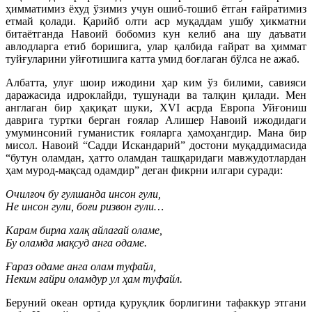
ҳимматимиз ёхуд ўзимиз учун ошиб-тошиб ётган ғайратимиз
етмай қолади. Қарийб олти аср муқаддам ушбу ҳикматни
битаётганда Навоий бобомиз кун келиб ана шу даъвати
авлодларга етиб боришига, улар қалбида ғайрат ва ҳиммат
туйғуларини уйғотишига катта умид боғлаган бўлса не ажаб.
Албатта, улуғ шоир ижодини ҳар ким ўз билими, савияси
даражасида идроклайди, тушунади ва талқин қилади. Мен
англаган бир ҳақиқат шуки, XVI асрда Европа Уйғониш
даврига туртки берган ғоялар Алишер Навоий ижодидаги
умуминсоний гуманистик ғояларга ҳамоҳангдир. Мана бир
мисол. Навоий “Садди Искандарий” достони муқаддимасида
“бутун оламдан, ҳатто оламдан ташқаридаги мавжудотлардан
ҳам мурод-мақсад одамдир” деган фикрни илгари суради:
Очилғоч бу гулшанда инсон гули,
Не инсон гули, боғи ризвон гули…
Карам бирла халқ айлагай оламе,
Бу оламда мақсуд анга одаме.
Ғараз одаме анга олам туфайл,
Неким ғайри оламдур ул ҳам туфайл.
Беруний океан ортида қуруқлик борлигини тафаккур этгани