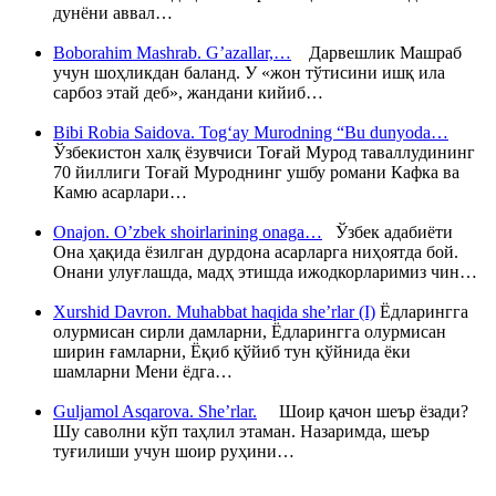
дунёни аввал…
Boborahim Mashrab. G’azallar,…
Дарвешлик Машраб
учун шоҳликдан баланд. У «жон тўтисини ишқ ила
сарбоз этай деб», жандани кийиб…
Bibi Robia Saidova. Tog‘ay Murodning “Bu dunyoda…
Ўзбекистон халқ ёзувчиси Тоғай Мурод таваллудининг
70 йиллиги Тоғай Муроднинг ушбу романи Кафка ва
Камю асарлари…
Onajon. O’zbek shoirlarining onaga…
Ўзбек адабиёти
Она ҳақида ёзилган дурдона асарларга ниҳоятда бой.
Онани улуғлашда, мадҳ этишда ижодкорларимиз чин…
Xurshid Davron. Muhabbat haqida she’rlar (I)
Ёдларингга
олурмисан сирли дамларни, Ёдларингга олурмисан
ширин ғамларни, Ёқиб қўйиб тун қўйнида ёки
шамларни Мени ёдга…
Guljamol Asqarova. She’rlar.
Шоир қачон шеър ёзади?
Шу саволни кўп таҳлил этаман. Назаримда, шеър
туғилиши учун шоир руҳини…