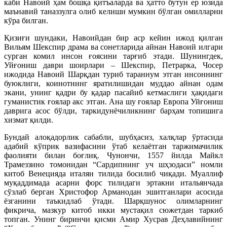
каби Навоий ҳам бошқа қитъаларда ва ҳатто бутун ер юзида
маънавий таназзулга олиб келиши мумкин бўлган омилларни
кўра билган.
Қизиғи шундаки, Навоийдан бир аср кейин ижод қилган
Вильям Шекспир драма ва сонетларида айнан Навоий илгари
сурган комил инсон ғоясини тарғиб этади. Шунингдек,
Уйғониш даври шоирлари – Шекспир, Петрарка, Чосер
ижодида Навоий Шарқдан туриб тараннум этган инсоннинг
буюклиги, коинотнинг яратилишидан муддао айнан одам
экани, унинг қадри бу қадар пасайиб кетмаслиги ҳақидаги
гуманистик ғоялар акс этган. Ана шу ғоялар Европа Уйғониш
даврига асос бўлди, таркидунёчиликнинг барҳам топишига
хизмат қилди.
Бундай алоқадорлик сабабли, шубҳасиз, халқлар ўртасида
адабий кўприк вазифасини ўтаб келаётган таржимачилик
фаолияти билан боғлиқ. Чунончи, 1557 йилда Майкл
Трамеззино томонидан “Сардипнинг уч шҳзодаси” номли
китоб Венецияда италян тилида босилиб чиқади. Муаллиф
муқаддимада асарни форс тилидаги эртакни итальянчада
сўзлаб берган Христофор Арманодан эшитганлари асосида
ёзганини таъкидлаб ўтади. Шарқшунос олимларнинг
фикрича, мазкур китоб икки мустақил сюжетдан таркиб
топган. Унинг биринчи қисми Амир Хусрав Деҳлавийнинг