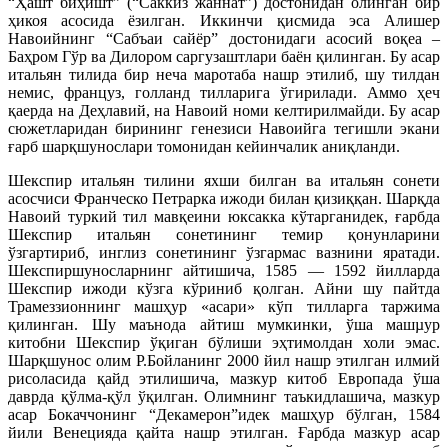
“Ҳашт биҳишт” (“Саккиз жаннат”) достонидан олинган бир
ҳикоя асосида ёзилган. Иккинчи қисмида эса Алишер
Навоийнинг “Сабъаи сайёр” достонидаги асосий воқеа –
Баҳром Гўр ва Дилором саргузаштлари баён қилинган. Бу асар
итальян тилида бир неча маротаба нашр этилиб, шу тилдан
немис, француз, голланд тилларига ўгирилади. Аммо ҳеч
қаерда на Деҳлавий, на Навоий номи келтирилмайди. Бу асар
сюжетларидан бирининг генезиси Навоийга тегишли экани
ғарб шарқшунослари томонидан кейинчалик аниқланди.
Шекспир итальян тилини яхши билган ва итальян сонети
асосчиси Франческо Петрарка ижоди билан қизиққан. Шарқда
Навоий туркий тил мавқеини юксакка кўтарганидек, ғарбда
Шекспир итальян сонетининг темир қонунларини
ўзгартириб, инглиз сонетининг ўзгармас вазнини яратади.
Шекспиршуносларнинг айтишича, 1585 — 1592 йилларда
Шекспир ижоди кўзга кўриниб қолган. Айни шу пайтда
Трамеззионнинг машҳур «асари» кўп тилларга таржима
қилинган. Шу маънода айтиш мумкинки, ўша машµур
китобни Шекспир ўқиган бўлиши эҳтимолдан холи эмас.
Шарқшунос олим Р.Бойланинг 2000 йил нашр этилган илмий
рисоласида қайд этилишича, мазкур китоб Европада ўша
даврда қўлма-қўл ўқилган. Олимнинг таъкидлашича, мазкур
асар Бокаччонинг “Декамерон”идек машҳур бўлган, 1584
йили Венецияда қайта нашр этилган. Ғарбда мазкур асар