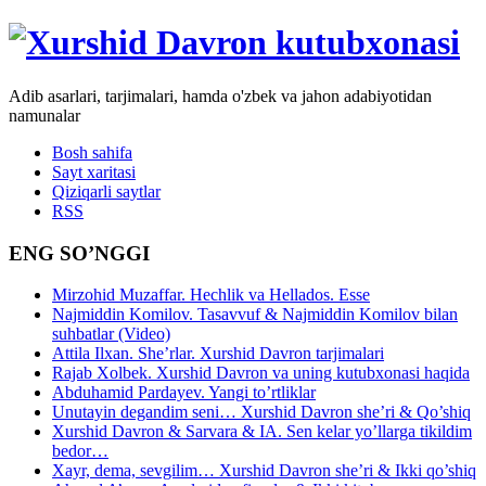
Adib asarlari, tarjimalari, hamda o'zbek va jahon adabiyotidan
namunalar
Bosh sahifa
Sayt xaritasi
Qiziqarli saytlar
RSS
ENG SO’NGGI
Mirzohid Muzaffar. Hechlik va Hellados. Esse
Najmiddin Komilov. Tasavvuf & Najmiddin Komilov bilan
suhbatlar (Video)
Attila Ilxan. She’rlar. Xurshid Davron tarjimalari
Rajab Xolbek. Xurshid Davron va uning kutubxonasi haqida
Abduhamid Pardayev. Yangi to’rtliklar
Unutayin degandim seni… Xurshid Davron she’ri & Qo’shiq
Xurshid Davron & Sarvara & IA. Sen kelar yo’llarga tikildim
bedor…
Xayr, dema, sevgilim… Xurshid Davron she’ri & Ikki qo’shiq