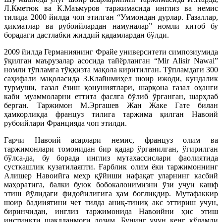
Л.Кметюк ва К.Маъмуров таржимасида инглиз ва немис
тилида 2000 йилда чоп этилган “Уммондан дурлар. Ғазаллар,
ҳикматлар ва рубоийлардан намуналар” номли китоб бу
борадаги дастлабки жиддий қадамлардан бўлди.
2009 йилда Германиянинг Фрайе университети симпозиумида
ўқилган маърузалар асосида тайёрланган “Mir Alisir Nawai”
номли тўпламга тўққизта мақола киритилган. Тўпламдаги 300
саҳифали мақоласида З.Клайнмиҳел шоир ижоди, кундалик
турмуши, ғазал ёзиш қонуниятлари, шарқона ғазал оҳанги
каби муаммоларни еттита фаслга бўлиб ўрганган, шарҳлаб
берган. Таржимон М.Эргашев Жан Жаке Гате билан
ҳамкорликда француз тилига таржима қилган Навоий
рубоийлари Францияда чоп этилди.
Гарчи Навоий асарлари немис, француз олим ва
таржимонлари томонидан бир қадар ўрганилган, ўгирилган
бўлса-да, бу борада инглиз мутахассислари фаолиятида
сусткашлик кузатилаяпти. Ғарблик олим ёки таржимоннинг
Алишер Навоийга меҳр қўйиши нафақат уларнинг касбий
маҳоратига, балки буюк бобокалонимизни ўзи учун кашф
этиш йўлидаги фидойилигига ҳам боғлиқдир. Мутафаккир
шоир бадииятини чет тилда аниқ-тиниқ акс эттириш учун,
биринчидан, инглиз таржимонида Навоийни ҳис этиш
инстинкти шаклланмоғи лозим. Бунинг учун кенг кўламли