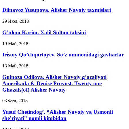
Dilnavoz Yusupova. Alisher Navoiy taxmislari
29 Июл, 2018
G’ulom Karim. Xalil Sulton tahsini
19 Май, 2018
Iristoy Qo’chqortoyev. So’z ummonidagi gavharlar
13 Май, 2018
Gulnoza Odilova. Alisher Navoiy g’azaliyoti
Amerikada & Denise Provost. Twenty one
Ghazals(of) Alisher Navoiy
03 Фев, 2018
Yusuf Chetindog’. “Alisher Navoiy va Usmonli
she’riyati” nomli kitobidan