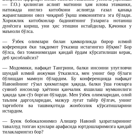
— Г.О.) қилинган аслият матнини ҳам илова этаманки,
натижада инглиз китобхони аслиятда ғазал қанақа
жаранглашини овоз чиқариб ўқиш имкониятига эга бўлади.
Хорижлик китобхонлар бадииятнинг ўзларига нотаниш
дунёсига кириш, уни ҳис этишни истайдилар, Қачонки у
маъноли бўлса.
— Ўзбек олимлари билан ҳамкорликда бирор илмий
коференция ёки тақдимот ўтказиш истагингиз йўқми? Бор
бўлса, биз томонимиздан қандай ёрдам кўрсатилиши керак,
деб ҳисоблайсиз?
— Модомики, нафақат Тангрини, балки инсонни улуғловчи
шундай илмий анжуман ўтказилса, мен унинг бир бўлаги
бўлишдан мамнун бўлардим. Бу конференцияда нафақат
Навоийнинг гўзал ҳикматлари ҳақида, балки ўша ғояларга
суяниб инсонлар ҳаётини қанчалик яхшилаш мумкинлиги
ҳақида ҳам сўз борган бўларди. Мен ўзбек олимларидан, олий
таълим даргоҳларидан, мазкур луғат тайёр бўлгач, унинг
тарғиботи ва ташвиқотида жонбозлик кўрсатишларини
истардим.
— Буюк бобокалонимиз Алишер Навоий ҳазратларининг
таваллуд топган кунлари арафасида юртдошларимизга қандай
тилакларингиз бор?