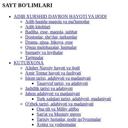
SAYT BO’LIMLARI
ADIB XURSHID DAVRON HAYOTI VA IJODI
Adib haqida maqola va ma'lumotlar
Adib kitoblari
Badiha, esse, maqola, suhbat
Dostonlar, she'rlar, turkumlar
Drama, qissa, hikoya, esse
Qisqa mulohazalar, luqmalar
Ssenariy va loyihalar
Tarjimalar
KUTUBXONA
Alisher Navoiy hayoti va ijodi
Amir Temur hayoti va faoliyati
Islom tarixi, adabiyoti va madaniyati
Tasavvuf tarixi, va adabiyoti
Jadidlik tarixi va adabiyoti
Jahon adabiyoti va madaniyati
Turk xalqlari tarixi, adabiyoti, madaniyati
O'zbek tarixi, adabiyoti va madaniyati
Ona tili va Milliy alifbo
San'at va Musiqiy meros
Tarixiy hujjatlar, nodir qo'lyozmalar
Xotira va yodnomalar