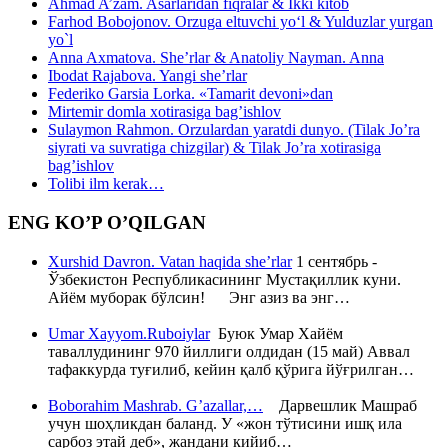
Ahmad A’zam. Asarlaridan fiqralar & Ikki kitob
Farhod Bobojonov. Orzuga eltuvchi yo‘l & Yulduzlar yurgan
yo`l
Anna Axmatova. She’rlar & Anatoliy Nayman. Anna
Ibodat Rajabova. Yangi she’rlar
Federiko Garsia Lorka. «Tamarit devoni»dan
Mirtemir domla xotirasiga bag’ishlov
Sulaymon Rahmon. Orzulardan yaratdi dunyo. (Tilak Jo’ra
siyrati va suvratiga chizgilar) & Tilak Jo’ra xotirasiga
bag’ishlov
Tolibi ilm kerak…
ENG KO’P O’QILGAN
Xurshid Davron. Vatan haqida she’rlar
1 сентябрь -
Ўзбекистон Республикасининг Мустақиллик куни.
Айём муборак бўлсин! Энг азиз ва энг…
Umar Xayyom.Ruboiylar
Буюк Умар Хайём
таваллудининг 970 йиллиги олдидан (15 май) Аввал
тафаккурда туғилиб, кейин қалб қўрига йўғрилган…
Boborahim Mashrab. G’azallar,…
Дарвешлик Машраб
учун шоҳликдан баланд. У «жон тўтисини ишқ ила
сарбоз этай деб», жандани кийиб…