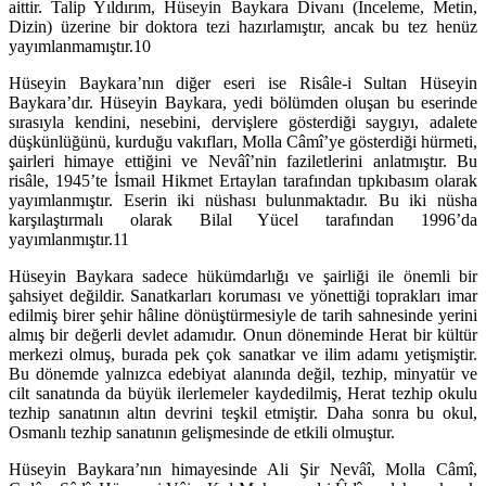
aittir. Talip Yıldırım, Hüseyin Baykara Divanı (İnceleme, Metin,
Dizin) üzerine bir doktora tezi hazırlamıştır, ancak bu tez henüz
yayımlanmamıştır.10
Hüseyin Baykara’nın diğer eseri ise Risâle-i Sultan Hüseyin
Baykara’dır. Hüseyin Baykara, yedi bölümden oluşan bu eserinde
sırasıyla kendini, nesebini, dervişlere gösterdiği saygıyı, adalete
düşkünlüğünü, kurduğu vakıfları, Molla Câmî’ye gösterdiği hürmeti,
şairleri himaye ettiğini ve Nevâî’nin faziletlerini anlatmıştır. Bu
risâle, 1945’te İsmail Hikmet Ertaylan tarafından tıpkıbasım olarak
yayımlanmıştır. Eserin iki nüshası bulunmaktadır. Bu iki nüsha
karşılaştırmalı olarak Bilal Yücel tarafından 1996’da
yayımlanmıştır.11
Hüseyin Baykara sadece hükümdarlığı ve şairliği ile önemli bir
şahsiyet değildir. Sanatkarları koruması ve yönettiği toprakları imar
edilmiş birer şehir hâline dönüştürmesiyle de tarih sahnesinde yerini
almış bir değerli devlet adamıdır. Onun döneminde Herat bir kültür
merkezi olmuş, burada pek çok sanatkar ve ilim adamı yetişmiştir.
Bu dönemde yalnızca edebiyat alanında değil, tezhip, minyatür ve
cilt sanatında da büyük ilerlemeler kaydedilmiş, Herat tezhip okulu
tezhip sanatının altın devrini teşkil etmiştir. Daha sonra bu okul,
Osmanlı tezhip sanatının gelişmesinde de etkili olmuştur.
Hüseyin Baykara’nın himayesinde Ali Şir Nevâî, Molla Câmî,