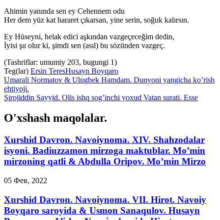
Ahimin yanında sen ey Cehennem odu
Her dem yüz kat hararet çıkarsan, yine serin, soğuk kalırsın.
Ey Hüseyni, helak edici aşkından vazgeçeceğim dedin,
İyisi şu olur ki, şimdi sen (asıl) bu sözünden vazgeç.
(Tashriflar: umumiy 203, bugungi 1)
Teg(lar)
Ersin Teres
Husayn Boyqaro
Umarali Normatov & Ulugbek Hamdam. Dunyoni yangicha ko’rish
ehtiyoji.
Sirojiddin Sayyid. Olis ishq sog’inchi yoхud Vatan surati. Esse
O'xshash maqolalar.
Xurshid Davron. Navoiynoma. XIV. Shahzodalar
isyoni. Badiuzzamon mirzoga maktublar. Mo’min
mirzoning qatli & Abdulla Oripov. Mo’min Mirzo
05 Фев, 2022
Xurshid Davron. Navoiynoma. VII. Hirot. Navoiy
Boyqaro saroyida & Usmon Sanaqulov. Husayn