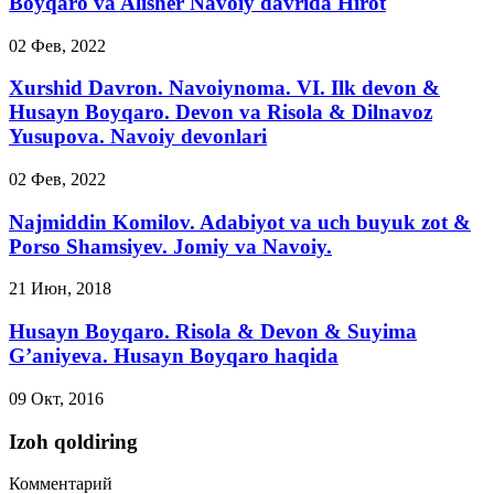
Boyqaro va Alisher Navoiy davrida Hirot
02 Фев, 2022
Xurshid Davron. Navoiynoma. VI. Ilk devon &
Husayn Boyqaro. Devon va Risola & Dilnavoz
Yusupova. Navoiy devonlari
02 Фев, 2022
Najmiddin Komilov. Adabiyot va uch buyuk zot &
Porso Shamsiyev. Jomiy va Navoiy.
21 Июн, 2018
Husayn Boyqaro. Risola & Devon & Suyima
G’aniyeva. Husayn Boyqaro haqida
09 Окт, 2016
Izoh qoldiring
Комментарий