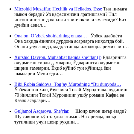
Mirzohid Muzaffar. Hechlik va Hellados. Esse
Тил нимага
имкон беради? Ўз қафасимизни яратишгами? Тил
инсоннинг энг даҳшатли эринчоқлиги эмасмиди? Биз
дунёни аввал…
Onajon. O’zbek shoirlarining onaga…
Ўзбек адабиёти
Она ҳақида ёзилган дурдона асарларга ниҳоятда бой.
Онани улуғлашда, мадҳ этишда ижодкорларимиз чин…
Xurshid Davron. Muhabbat haqida she’rlar (I)
Ёдларингга
олурмисан сирли дамларни, Ёдларингга олурмисан
ширин ғамларни, Ёқиб қўйиб тун қўйнида ёки
шамларни Мени ёдга…
Bibi Robia Saidova. Tog‘ay Murodning “Bu dunyoda…
Ўзбекистон халқ ёзувчиси Тоғай Мурод таваллудининг
70 йиллиги Тоғай Муроднинг ушбу романи Кафка ва
Камю асарлари…
Guljamol Asqarova. She’rlar.
Шоир қачон шеър ёзади?
Шу саволни кўп таҳлил этаман. Назаримда, шеър
туғилиши учун шоир руҳини…