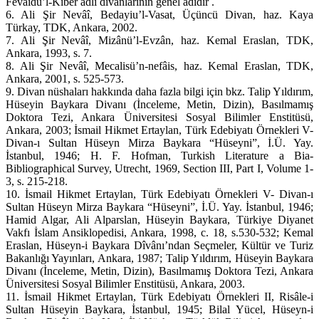
Fevâidü’l-Kiber adlı divanlarının genel adıdır .
6. Ali Şir Nevâî, Bedayiu’l-Vasat, Üçüncü Divan, haz. Kaya
Türkay, TDK, Ankara, 2002.
7. Ali Şir Nevâî, Mizânü’l-Evzân, haz. Kemal Eraslan, TDK,
Ankara, 1993, s. 7.
8. Ali Şir Nevâî, Mecalisü’n-nefâis, haz. Kemal Eraslan, TDK,
Ankara, 2001, s. 525-573.
9. Divan nüshaları hakkında daha fazla bilgi için bkz. Talip Yıldırım,
Hüseyin Baykara Divanı (İnceleme, Metin, Dizin), Basılmamış
Doktora Tezi, Ankara Üniversitesi Sosyal Bilimler Enstitüsü,
Ankara, 2003; İsmail Hikmet Ertaylan, Türk Edebiyatı Örnekleri V-
Divan-ı Sultan Hüseyn Mirza Baykara “Hüseyni”, İ.Ü. Yay.
İstanbul, 1946; H. F. Hofman, Turkish Literature a Bia-
Bibliographical Survey, Utrecht, 1969, Section III, Part I, Volume 1-
3, s. 215-218.
10. İsmail Hikmet Ertaylan, Türk Edebiyatı Örnekleri V- Divan-ı
Sultan Hüseyn Mirza Baykara “Hüseyni”, İ.Ü. Yay. İstanbul, 1946;
Hamid Algar, Ali Alparslan, Hüseyin Baykara, Türkiye Diyanet
Vakfı İslam Ansiklopedisi, Ankara, 1998, c. 18, s.530-532; Kemal
Eraslan, Hüseyn-i Baykara Dîvânı’ndan Seçmeler, Kültür ve Turiz
Bakanlığı Yayınları, Ankara, 1987; Talip Yıldırım, Hüseyin Baykara
Divanı (İnceleme, Metin, Dizin), Basılmamış Doktora Tezi, Ankara
Üniversitesi Sosyal Bilimler Enstitüsü, Ankara, 2003.
11. İsmail Hikmet Ertaylan, Türk Edebiyatı Örnekleri II, Risâle-i
Sultan Hüseyin Baykara, İstanbul, 1945; Bilal Yücel, Hüseyn-i