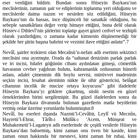
eser verdiğini bildirir. Bundan sonra Hüseyin Baykara’nın
meclislerinin, zamanın şair ve ediplerinin toplanma yeri olduğunu ve
meclislerde daima nazım ve nesirden söz edildiğini, Hüseyin
Baykara’nın da hassas, ince düşünceli bir sanatkâr olduğunu, bu
sebeple sanatkârlara değer verip himaye ettiğini, buna delil olarak
Hüsrev-i Dihlevî’nin şiirlerini toplatıp gayet güzel cedvel ve tezhipli
olarak yazdırdığını, o zamana kadar kimsenin düşünemediği bir
şekilde her şiirin başına bahrini ve veznini ilave ettiğini anlatır”.7
Nevâî, şairler tezkiresi olan Mecalisü’n-nefais adlı eserinin sekizinci
meclisini ona ayırmıştır. Orada da “saltanat denizinin parlak parlak
ve iri incisi, hilafet göğünün cihanı aydınlatan güneşi, cömertlik
havasının cevher yağdıran bulutu, kahramanlık ordusunun hünerli
aslanı, adalet çimeninin dik boylu servisi, mürüvvet madeninin
seçkin incisi, fesahat aleminin nükte ile sihir göstericisi, belâgat
cihanının incelik ile mucize ortaya koyucusu” gibi ifadelerle
Hüseyin Baykara’yı göklere çıkartmış, süslü nesrin en güzel
örneklerinden birini sergilemiştir. Bu güzel ifadelerden sonra da
Hüseyin Baykara divanında bulunan gazellerin matla beyitlerini
vermiş onlar üzerine yorunlarda bulunmuştur.8
Nevâî, bu eserleri dışında Nazmü’l-Cevâhir, Leylî vü Mecnûn,
Hayretü’l-Ebrar, Târîh-i Mülûk-ı ‘Acem, Münşeat ve
Muhakemetü’l-Lugateyn adlı eserlerinde de çeşitli vesilerle Hüseyin
Baykara’dan bahsetmiş, kimi zaman onu öven bir kaside, kimi
zaman onun hakkında bir mesnevi, kimi zaman bir rubai, kimi