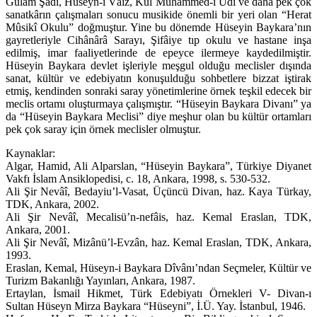
Gulâm Şâdî, Hüseyn-i Vâiz, Kul Muhammed-i Ûdî ve daha pek çok
sanatkârın çalışmaları sonucu musikide önemli bir yeri olan “Herat
Mûsikî Okulu” doğmuştur. Yine bu dönemde Hüseyin Baykara’nın
gayretleriyle Cihânârâ Sarayı, Şifâiye tıp okulu ve hastane inşa
edilmiş, imar faaliyetlerinde de epeyce ilermeye kaydedilmiştir.
Hüseyin Baykara devlet işleriyle meşgul olduğu meclisler dışında
sanat, kültür ve edebiyatın konuşulduğu sohbetlere bizzat iştirak
etmiş, kendinden sonraki saray yönetimlerine örnek teşkil edecek bir
meclis ortamı oluşturmaya çalışmıştır. “Hüseyin Baykara Divanı” ya
da “Hüseyin Baykara Meclisi” diye meşhur olan bu kültür ortamları
pek çok saray için örnek meclisler olmuştur.
Kaynaklar:
Algar, Hamid, Ali Alparslan, “Hüseyin Baykara”, Türkiye Diyanet
Vakfı İslam Ansiklopedisi, c. 18, Ankara, 1998, s. 530-532.
Ali Şir Nevâî, Bedayiu’l-Vasat, Üçüncü Divan, haz. Kaya Türkay,
TDK, Ankara, 2002.
Ali Şir Nevâî, Mecalisü’n-nefâis, haz. Kemal Eraslan, TDK,
Ankara, 2001.
Ali Şir Nevâî, Mizânü’l-Evzân, haz. Kemal Eraslan, TDK, Ankara,
1993.
Eraslan, Kemal, Hüseyn-i Baykara Dîvânı’ndan Seçmeler, Kültür ve
Turizm Bakanlığı Yayınları, Ankara, 1987.
Ertaylan, İsmail Hikmet, Türk Edebiyatı Örnekleri V- Divan-ı
Sultan Hüseyn Mirza Baykara “Hüseyni”, İ.Ü. Yay. İstanbul, 1946.