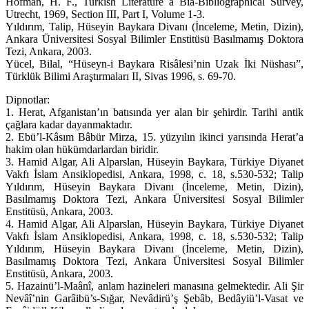
Hofman, H. F., Turkish Literature a Bia-Bibliographical Survey,
Utrecht, 1969, Section III, Part I, Volume 1-3.
Yıldırım, Talip, Hüseyin Baykara Divanı (İnceleme, Metin, Dizin),
Ankara Üniversitesi Sosyal Bilimler Enstitüsü Basılmamış Doktora
Tezi, Ankara, 2003.
Yücel, Bilal, “Hüseyn-i Baykara Risâlesi’nin Uzak İki Nüshası”,
Türklük Bilimi Araştırmaları II, Sivas 1996, s. 69-70.
Dipnotlar:
1. Herat, Afganistan’ın batısında yer alan bir şehirdir. Tarihi antik
çağlara kadar dayanmaktadır.
2. Ebü’l-Kâsım Bâbür Mirza, 15. yüzyılın ikinci yarısında Herat’a
hakim olan hükümdarlardan biridir.
3. Hamid Algar, Ali Alparslan, Hüseyin Baykara, Türkiye Diyanet
Vakfı İslam Ansiklopedisi, Ankara, 1998, c. 18, s.530-532; Talip
Yıldırım, Hüseyin Baykara Divanı (İnceleme, Metin, Dizin),
Basılmamış Doktora Tezi, Ankara Üniversitesi Sosyal Bilimler
Enstitüsü, Ankara, 2003.
4. Hamid Algar, Ali Alparslan, Hüseyin Baykara, Türkiye Diyanet
Vakfı İslam Ansiklopedisi, Ankara, 1998, c. 18, s.530-532; Talip
Yıldırım, Hüseyin Baykara Divanı (İnceleme, Metin, Dizin),
Basılmamış Doktora Tezi, Ankara Üniversitesi Sosyal Bilimler
Enstitüsü, Ankara, 2003.
5. Hazainü’l-Maânî, anlam hazineleri manasına gelmektedir. Ali Şir
Nevâî’nin Garâibü’s-Sığar, Nevâdirü’ş Şebâb, Bedâyiü’l-Vasat ve