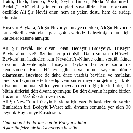
Hâtifî, Hilâlî, Bennâî, Asafî, Seyfî-i Buhârî, Molla Muhammed-i
Bedahşî, Ahî gibi şair ve edipleri sayabiliriz. Bunlar arasında
özellikle Ali Şir Nevâî onun hem en yakın dostu hem de sırdaşı
olmuştur.
Hüseyin Baykara, Ali Şir Nevâî’yi himaye ederken, Ali Şir Nevâî de
bu değerli dostundan pek çok eserinde bahsetmiş, onun için
kasideler kaleme almıştır.
Ali Şir Nevâî, ilk divanı olan Bedayiu’l-Bidaye’yi, Hüseyin
Baykara’nın isteği üzerine tertip etmiştir. Daha sonra da Hüseyin
Baykara’nın hazineleri için Nevadirü’n-Nihaye adını verdiği ikinci
divanını düzenlemiştir. Hüseyin Baykara bir süre sonra da
kendisinden Emir Hüsrev gibi divanlarının sayısını dörde
çıkarmasını isteyince de daha önce yazdığı beyitleri ve matlaları
birer şiir biçiminde tertip edip yeni şiirler meydana getirmiş, ilk iki
divanında bulunan şiirleri yeni meydana getirdiği şiirlerle birleştirip
bütün şiirlerini dört divana ayırmıştır. Bu dört divanın hepsine birden
Hazainü’l-Maânî5 adını vermiştir.
Ali Şir Nevâî’nin Hüseyin Baykara için yazdığı kasideleri de vardır.
Bunlardan biri Bedayiü’l-Vasat adlı divanın sonunda yer alan 90
beyitlik Bayramiye Kasidesidir.
Çün nihan kıldı turunc-ı mihr Rahşan talatın
Aşkar itti felek bir tavk-ı gabgab heyetin