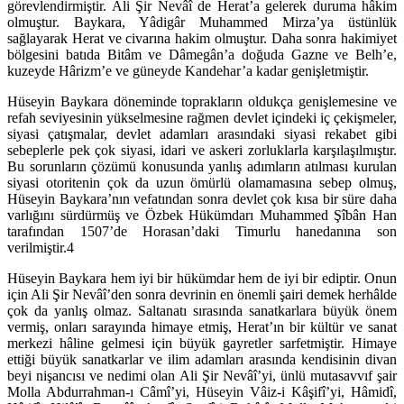
görevlendirmiştir. Ali Şir Nevâî de Herat’a gelerek duruma hâkim
olmuştur. Baykara, Yâdigâr Muhammed Mirza’ya üstünlük
sağlayarak Herat ve civarına hakim olmuştur. Daha sonra hakimiyet
bölgesini batıda Bitâm ve Dâmegân’a doğuda Gazne ve Belh’e,
kuzeyde Hârizm’e ve güneyde Kandehar’a kadar genişletmiştir.
Hüseyin Baykara döneminde toprakların oldukça genişlemesine ve
refah seviyesinin yükselmesine rağmen devlet içindeki iç çekişmeler,
siyasi çatışmalar, devlet adamları arasındaki siyasi rekabet gibi
sebeplerle pek çok siyasi, idari ve askeri zorluklarla karşılaşılmıştır.
Bu sorunların çözümü konusunda yanlış adımların atılması kurulan
siyasi otoritenin çok da uzun ömürlü olamamasına sebep olmuş,
Hüseyin Baykara’nın vefatından sonra devlet çok kısa bir süre daha
varlığını sürdürmüş ve Özbek Hükümdarı Muhammed Şîbân Han
tarafından 1507’de Horasan’daki Timurlu hanedanına son
verilmiştir.4
Hüseyin Baykara hem iyi bir hükümdar hem de iyi bir ediptir. Onun
için Ali Şir Nevâî’den sonra devrinin en önemli şairi demek herhâlde
çok da yanlış olmaz. Saltanatı sırasında sanatkarlara büyük önem
vermiş, onları sarayında himaye etmiş, Herat’ın bir kültür ve sanat
merkezi hâline gelmesi için büyük gayretler sarfetmiştir. Himaye
ettiği büyük sanatkarlar ve ilim adamları arasında kendisinin divan
beyi nişancısı ve nedimi olan Ali Şir Nevâî’yi, ünlü mutasavvıf şair
Molla Abdurrahman-ı Câmî’yi, Hüseyin Vâiz-i Kâşifî’yi, Hâmidî,