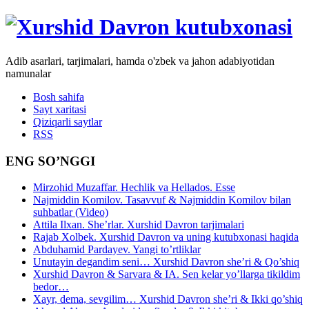
Adib asarlari, tarjimalari, hamda o'zbek va jahon adabiyotidan
namunalar
Bosh sahifa
Sayt xaritasi
Qiziqarli saytlar
RSS
ENG SO’NGGI
Mirzohid Muzaffar. Hechlik va Hellados. Esse
Najmiddin Komilov. Tasavvuf & Najmiddin Komilov bilan
suhbatlar (Video)
Attila Ilxan. She’rlar. Xurshid Davron tarjimalari
Rajab Xolbek. Xurshid Davron va uning kutubxonasi haqida
Abduhamid Pardayev. Yangi to’rtliklar
Unutayin degandim seni… Xurshid Davron she’ri & Qo’shiq
Xurshid Davron & Sarvara & IA. Sen kelar yo’llarga tikildim
bedor…
Xayr, dema, sevgilim… Xurshid Davron she’ri & Ikki qo’shiq