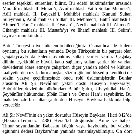
eserler teşekkül ettirenleri biliriz. Bu edebi hükümdarlar arasında
Muradî mahlaslı II. Murad’ı, Avnî mahlaslı Fatih Sultan Mehmet’i,
Adlî mahlaslı II. Bayezid’i, Muhibbî mahlaslı Kanuni Sultan
Süleyman’ı, Adnî mahlaslı Sultan III. Mehmed’i, Bahtî mahlaslı I.
Ahmed’i, Farisî mahlaslı II. Osman’ı, Necib mahlaslı III. Ahmed’i,
Cihangir mahlaslı III. Mustafa’yı ve İlhamî mahlaslı III. Selim’i
saymak mümkündür.
Batı Türkçesi diye nitelendirebileceğimiz Osmanlıca ile kalem
oynatmış bu sultanların yanında Doğu Türkçesinin bir parçası olan
Çağataycayla da kalem oynatmış sultan şairler vardır. Çağatay
dilinin teşekkülüne büyük katkı sağlamış sultan şairler bir yandan
devletlerini idare etmeye çalışırken diğer yandan edebî ve kültürel
faaliyetlerden uzak durmamışlar, sözün gücünü hissedip kendileri de
sözün yazıya geçirilmesinde öncü rolü üstlenmişlerdir. Bunlar
arasında Ali Şir Nevâî’nin yakın dostu Hüseyin Baykara’yı,
Babürlüler devletinin hükümdarı Babür Şah’ı, Ubeydullah Han’ı,
Şeybânîler hükümdarı Şîbân Han’ı ve Ömer Han’ı sayabiliriz. Bu
makalemizde bu sultan şairlerden Hüseyin Baykara hakkında bilgi
vereceğiz.
Ali Şir Nevâî’inin en yakın dostudur Hüseyin Baykara. Hicri 842’de
(Haziran-Temmuz 1438) Herat’ta1 doğmuştur. Anne ve babası
Timur soyundandır. Babasını küçük yaşta kaybetmiş, bu yüzden
eğitimini dedesi Baykara’nın yanında tamamlayabilmiştir. On dört