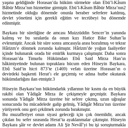
yaşına geldiğinde Horasan’da hüküm sürmekte olan Ebü’l-Kâsım
Bâbür Mirza’nın hizmetine girmiştir. Ebü’l-Kâsım Bâbür Mirza’nın2
hizmetinde olduğu dönemde onunla beraber seferlere katılmış,
devlet yönetimi için gerekli eğitim ve tecrübeyi bu dönemde
edinmiştir.
Baykara bir süreliğine de amcası Muizzüddin Sencer’in yanında
kalmış ve bu sıralarda da onun kızı Hatice Bike Sultan’la
evlenmiştir. Ancak bir süre sonra amcasıyla arası bozulmuş ve tekrar
Hârizm’e dönmek zorunda kalmıştır. Hârizm’de yoğun faaliyetler
içinde bulunarak orada bir emirlik kurmaya çalışmıştır. Daha sonra
Horasan’da Timurlu Hükümdarı Ebû Said Mirza Han’ın
hâkimiyetinde bulunan topraklara hücum eden Hüseyin Baykara,
Ebû Said’in hicri 873’te (1469) vefatı üzerine Horasan’ın o
devirdeki başkenti Herat’ı ele geçirmiş ve adına hutbe okutarak
hükümdarlığını ilan etmiştir.3
Hüseyin Baykara’nın hükümdarlık yıllarının bir kısmı da en büyük
rakibi olan Yâdigâr Mirza ile çekişmeyle geçmiştir. Baykara
sonunda Yâdigâr Mirza üzerine bir sefere çıkmış, uzun uğraşlar
sonucunda bu mücadelede galip gelmiş, Yâdigâr Mirza’nın üzerine
yürüyerek onu geri çekilmek zorunda bırakmıştır.
Bu muzafferiyet onun siyasi geleceği için çok önemlidir, ancak
çıkılan bu sefer sırasında Herat’ta ayaklanmalar çıkmıştır. Hüseyin
Baykara şâir ve devlet adamı Ali Şir Nevâî’yi bu işi soruşturmakla