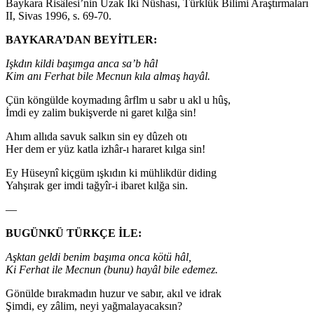
Baykara Risâlesi’nin Uzak İki Nüshası, Türklük Bilimi Araştırmaları
II, Sivas 1996, s. 69-70.
BAYKARA’DAN BEYİTLER:
Işkdın kildi başımga anca sa’b hâl
Kim anı Ferhat bile Mecnun kıla almaş hayâl.
Çün köngülde koymadıng ârflm u sabr u akl u hûş,
İmdi ey zalim bukişverde ni garet kılğa sin!
Ahım allıda savuk salkın sin ey dûzeh otı
Her dem er yüz katla izhâr-ı hararet kılga sin!
Ey Hüseynî kiçgüm ışkıdın ki mühlikdür diding
Yahşırak ger imdi tağyîr-i ibaret kılğa sin.
—
BUGÜNKÜ TÜRKÇE İLE:
Aşktan geldi benim başıma onca kötü hâl,
Ki Ferhat ile Mecnun (bunu) hayâl bile edemez.
Gönülde bırakmadın huzur ve sabır, akıl ve idrak
Şimdi, ey zâlim, neyi yağmalayacaksın?