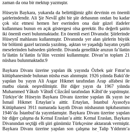
zaman da ona bir mektup yazmıştır.
Hüseyin Baykara, yukarıda da belirttiğimiz gibi devrinin en önemli
şairlerindendir. Ali Şir Nevâî gibi bir şiir dehasının ondan bu kadar
çok söz etmesi hemen her eserinden ona dair güzel ifadeler
kullanması bunun en açık göstergesi olsa gerektir. Bu değerli şairin
iki önemli eseri bulunmaktadır. En önemli eseri Divanıdır. Şiirlerinde
Hüseynî mahlasını kullanmıştır. Divanında yer alan şiirlerin büyük
bir bölümü gazel tarzında yazılmış, aşktan ve yaşadığı hayatın çeşitli
meselerinden bahseden şiirlerdir. Divanda genellikle aruzun fa’ilatün
fa’ilatün fa’ilatün fa’ilün veznini kullanmıştır. Divan’ın toplam 21
nüshası bulunmaktadır.9
Baykara Divanı üzerine yapılan ilk yayında Özbek şair Fıtrat’ın
kütüphanesinde bulunan nüsha esas alınmıştır. 1926 yılında Bakü’de
yapılan bu yayın Ali Asgar Hikmet tarafından Arap alfabesi ile
matbu olarak neşredilmiştir. Bir diğer yayın da 1967 yılında
Muhammed Yâkub Vâhidî Cûzcânî tarafından Kâbil’de yapılmıştır.
Türkiye’de Hüseyin Baykara Divanı üzerine yapılan ilk yayın ise
İsmail Hikmet Ertaylan’a aittir. Ertaylan, İstanbul Ayasofya
Kütüphanesi 3911 numarada kayıtlı Divan nüshasının tıpkıbasımını
1946’da İstanbul’da yayımlamıştır. Baykara Divanı üzerine yapılan
bir diğer çalışma da Kemal Eraslan’a aittir. Kemal Eraslan, Baykara
Divanından seçtiği elli şiiri günümüz Türkçesine aktararak vermiştir.
Baykara Divanı üzerine yapılan son çalışma ise Talip Yıldırım’a