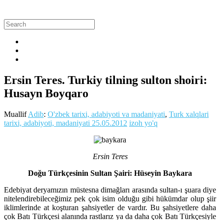
Ersin Teres. Turkiy tilning sulton shoiri:
Husayn Boyqaro
Muallif
Adib
:
O'zbek tarixi, adabiyoti va madaniyati
,
Turk xalqlari
tarixi, adabiyoti, madaniyati
25.05.2012
izoh yo'q
Ersin Teres
Doğu Türkçesinin Sultan Şairi: Hüseyin Baykara
Edebiyat deryamızın müstesna dimağları arasında sultan-ı şuara diye
nitelendirebileceğimiz pek çok isim olduğu gibi hükümdar olup şiir
iklimlerinde at koşturan şahsiyetler de vardır. Bu şahsiyetlere daha
çok Batı Türkçesi alanında rastlarız ya da daha çok Batı Türkçesiyle