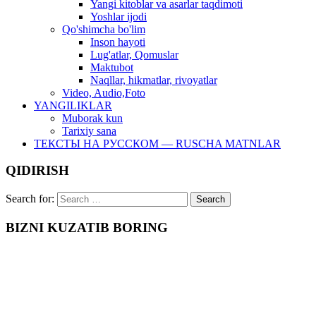
Yangi kitoblar va asarlar taqdimoti
Yoshlar ijodi
Qo'shimcha bo'lim
Inson hayoti
Lug'atlar, Qomuslar
Maktubot
Naqllar, hikmatlar, rivoyatlar
Video, Audio,Foto
YANGILIKLAR
Muborak kun
Tarixiy sana
ТЕКСТЫ НА РУССКОМ — RUSCHA MATNLAR
QIDIRISH
Search for:
BIZNI KUZATIB BORING