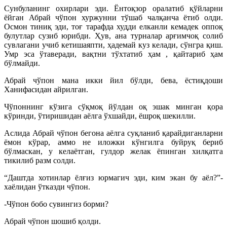
Сунбуланинг охирлари эди. Ёнтоқзор оралатиб қўйларни
ёйган Абрай чўпон хуржунни тўшаб чалқанча ётиб олди.
Осмон тиниқ эди, тоғ тарафда худди елканли кемадек оппоқ
булутлар сузиб юрибди. Ҳув, ана турналар арғимчоқ солиб
сувлагани учиб кетишаяпти, ҳадемай куз келади, сўнгра қиш.
Умр эса ўтаверади, вақтни тўхтатиб ҳам , қайтариб ҳам
бўлмайди.
Абрай чўпон мана икки йил бўлди, бева, ёстиқдоши
Ханифасидан айрилган.
Чўпоннинг кўзига сўқмоқ йўлдан оқ эшак минган қора
кўринди, ўтиришидан аёлга ўхшайди, ёшроқ шекилли.
Аслида Абрай чўпон бегона аёлга суқланиб қарайдиганларни
ёмон кўрар, аммо не иложки кўнгилга буйруқ бериб
бўлмаскан, у келаётган, гулдор желак ёпинган хилқатга
тикилиб разм солди.
“Даштда хотинлар ёлғиз юрмагич эди, ким экан бу аёл?”-
хаёлидан ўтказди чўпон.
-Чўпон бобо сувингиз борми?
Абрай чўпон шошиб қолди.