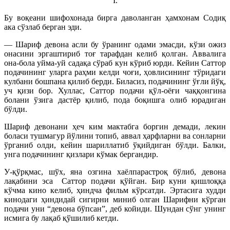
I.
Бу воқеани шифохонада бирга даволанган ҳамхонам Содиқ
ака сўзлаб берган эди.
— Шариф девона асли бу ўранинг одами эмасди, кўзи ожиз
онасини эргаштириб тоғ тарафдан келиб қолган. Аввалига
она-бола уйма-уй садақа сўраб кун кўриб юрди. Кейин Саттор
подачининг уларга раҳми келди чоғи, ҳовлисининг тўридаги
кулбани бошпана қилиб берди. Биласиз, подачининг ўғли йўқ,
уч қизи бор. Хуллас, Саттор подачи қўл-оёғи чаққонгина
болани ўзига дастёр қилиб, пода боқишга олиб юрадиган
бўлди.
Шариф девонани ҳеч ким мактабга боргин демади, лекин
боласи тушмагур йўлини топиб, аввал ҳарфларни ва сонларни
ўрганиб олди, кейин шариллатиб ўқийдиган бўлди. Балки,
унга подачининг қизлари кўмак бергандир.
У-қўрқмас, шўх, яна озгина хаёлпарастроқ бўлиб, девона
лақабини эса Саттор подачи қўйган. Бир куни қишлоққа
кўчма кино келиб, ҳиндча фильм кўрсатди. Эртасига худди
кинодаги ҳиндидай сигирни миниб олган Шарифни кўрган
подачи уни “девона бўпсан”, деб койиди. Шундан сўнг унинг
исмига бу лақаб қўшилиб кетди.