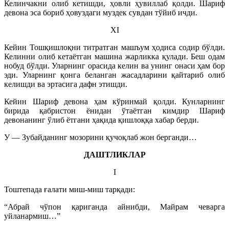
Келинчакни олиб кетишди, ҳовли ҳувиллаб қолди. Шариф
девона эса бориб ҳовуздаги муздек сувдан тўйиб ичди.
XI
Кейин Тошқишлоқни титратган машъум ҳодиса содир бўлди.
Келинни олиб кетаётган машина жарликка қулади. Беш одам
нобуд бўлди. Уларнинг орасида келин ва унинг онаси ҳам бор
эди. Уларнинг қонга беланган жасадларини қайтариб олиб
келишди ва эртасига дафн этишди.
Кейин Шариф девона ҳам кўринмай қолди. Кунларнинг
бирида қабристон ёнидан ўтаётган кимдир Шариф
девонанинг ўлиб ётгани ҳақида қишлоққа хабар берди.
У — Зубайданинг мозорини қучоқлаб жон берганди…
ДАШТЛИКЛАР
I
Тоштепада ғалати миш-миш тарқади:
“Абрай чўпон қариганда айнибди, Майрам чеварга
уйланармиш…”