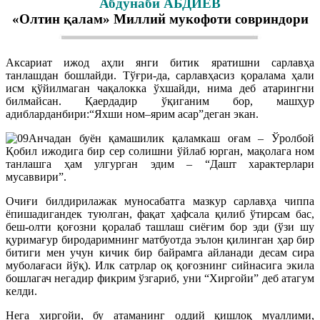
Абдунаби АБДИЕВ
«Олтин қалам» Миллий мукофоти совриндори
Аксариат ижод аҳли янги битик яратишни сарлавҳа
танлашдан бошлайди. Тўғри-да, сарлавҳасиз қоралама ҳали
исм қўйилмаган чақалокка ўхшайди, нима деб атарингни
билмайсан. Қаердадир ўқиганим бор, машҳур
адибларданбири:“Яхши ном–ярим асар”деган экан.
Анчадан буён қамашилик қаламкаш оғам – Ўролбой
Қобил ижодига бир сер солишни ўйлаб юрган, мақолага ном
танлашга ҳам улгурган эдим – “Дашт характерлари
мусаввири”.
Очиғи билдирилажак муносабатга мазкур сарлавҳа чиппа
ёпишадигандек туюлган, фақат ҳафсала қилиб ўтирсам бас,
беш-олти қоғозни қоралаб ташлаш сиёғим бор эди (ўзи шу
қуримағур биродаримнинг матбуотда эълон қилинган ҳар бир
битиги мен учун кичик бир байрамга айланади десам сира
муболағаси йўқ). Илк сатрлар оқ қоғознинг сийнасига экила
бошлагач негадир фикрим ўзгариб, уни “Хиргойи” деб атагум
келди.
Нега хиргойи, бу атаманинг оддий қишлоқ муаллими,