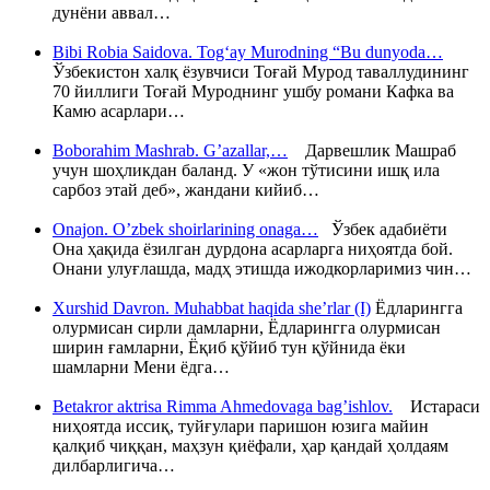
дунёни аввал…
Bibi Robia Saidova. Tog‘ay Murodning “Bu dunyoda…
Ўзбекистон халқ ёзувчиси Тоғай Мурод таваллудининг
70 йиллиги Тоғай Муроднинг ушбу романи Кафка ва
Камю асарлари…
Boborahim Mashrab. G’azallar,…
Дарвешлик Машраб
учун шоҳликдан баланд. У «жон тўтисини ишқ ила
сарбоз этай деб», жандани кийиб…
Onajon. O’zbek shoirlarining onaga…
Ўзбек адабиёти
Она ҳақида ёзилган дурдона асарларга ниҳоятда бой.
Онани улуғлашда, мадҳ этишда ижодкорларимиз чин…
Xurshid Davron. Muhabbat haqida she’rlar (I)
Ёдларингга
олурмисан сирли дамларни, Ёдларингга олурмисан
ширин ғамларни, Ёқиб қўйиб тун қўйнида ёки
шамларни Мени ёдга…
Betakror aktrisa Rimma Ahmedovaga bag’ishlov.
Истараси
ниҳоятда иссиқ, туйғулари паришон юзига майин
қалқиб чиққан, маҳзун қиёфали, ҳар қандай ҳолдаям
дилбарлигича…