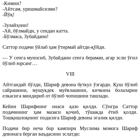
-Кимни?
-Айтсам, уришмайсизми?
-Йўқ!
-Зулайҳони!
-Ай, бўлмайди, у сендан катта.
-Бўлмаса, Зубайдани!
Саттор подачи ўйлаб ҳам ўтирмай айтди-қўйди.
— У сенга муносиб, Зубайдани сенга бераман, агар эсли ўғил
бўлиб юрсанг…
VIII
Айтгандай бўлди, Шариф девона буткул ўзгарди. Қуш бўлиб
сайрашини, мушукдек муёвлашини, кичкина болаларни
елкасига миндириб от бўлиб чопишини ташлади.
Кейин Шарифнинг онаси қазо қилди. Сўнгра Саттор
подачининг ҳам мазаси қочиб, тўшакда ётиб қолди.
Тошқишлоқнинг подасига Шариф девона эгалик қилди.
Подачи бир неча бор кампири Муслима момога Шариф
девонага берган ваъдасини эслатди: