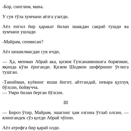
-Бор, синглим, мана.
У сув тўла хумчани аёлга узатди.
Аёл енгил бир ҳаракат билан эшакдан сакраб тушди ва
хумчани ушлади
-Майрам, сенмисан?
Аёл шошилмасдан сув ичди,
— Ҳа, менман Абрай ака, қизим Гулсанамникига боряпман,
яқинда кўзи ёриганди. Қизим Шодмон шофёрнинг ўғлига
тушган.
-Танийман, куёвинг яхши йигит, айтгандай, невара қуллуқ
бўлсин, бойвучча.
— Умри билан берган бўлсин.
III
— Бироз ўтир, Майрам, эшагинг ҳам озгина ўтлаб олсин, —
ялингандек сўз қотди Абрай чўпон.
Аёл атрофга бир қараб олди.