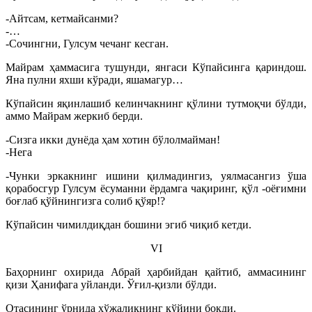
-Айтсам, кетмайсанми?
-…
-Сочингни, Гулсум чечанг кесган.
Майрам ҳаммасига тушунди, янгаси Кўпайсинга қариндош.
Яна пулни яхши кўради, яшамагур…
Кўпайсин яқинлашиб келинчакнинг қўлини тутмоқчи бўлди,
аммо Майрам жеркиб берди.
-Сизга икки дунёда ҳам хотин бўлолмайман!
-Нега
-Чунки эркакнинг ишини қилмадингиз, уялмасангиз ўша
қорабосгур Гулсум ёсуманни ёрдамга чақиринг, қўл -оёғимни
боғлаб қўйнингизга солиб қўяр!?
Кўпайсин чимилдиқдан бошини эгиб чиқиб кетди.
VI
Баҳорнинг охирида Абрай ҳарбийдан қайтиб, аммасининг
қизи Ҳанифага уйланди. Ўғил-қизли бўлди.
Отасининг ўрнида хўжаликнинг қўйини боқди.