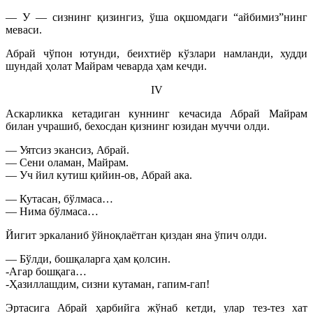
— У — сизнинг қизингиз, ўша оқшомдаги “айбимиз”нинг
меваси.
Абрай чўпон ютунди, беихтиёр кўзлари намланди, худди
шундай ҳолат Майрам чеварда ҳам кечди.
IV
Аскарликка кетадиган куннинг кечасида Абрай Майрам
билан учрашиб, бехосдан қизнинг юзидан муччи олди.
— Уятсиз экансиз, Абрай.
— Сени оламан, Майрам.
— Уч йил кутиш қийин-ов, Абрай ака.
— Кутасан, бўлмаса…
— Нима бўлмаса…
Йигит эркаланиб ўйноқлаётган қиздан яна ўпич олди.
— Бўлди, бошқаларга ҳам қолсин.
-Агар бошқага…
-Ҳазиллашдим, сизни кутаман, гапим-гап!
Эртасига Абрай ҳарбийга жўнаб кетди, улар тез-тез хат