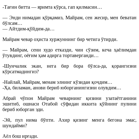
-Тағин битта — яримта кўрса, гап қилмасин…
— Энди нимадан қўрқамиз, Майрам, сен жесир, мен беватан
бўлсам…
— Айтдим-қўйдим-да…
Майрам чевар оҳиста хуржуннинг бир четига ўтирди.
— Майрам, сени худо етказди, чин сўзим, кеча ҳаёлимдан
ўтувдинг, оёғим ҳам адирга тортаверганди…
-Шунчалик экан, нега бир бора бўлса-да, қорангизни
кўрсатмадингиз?
-Найлай, Майрам, менам элнинг кўзидан қочдим…
-Ҳа, биламан, анови бериб юборганингизни олувдим…
Абрай чўпон Майрам чеварнинг қизини узатаётганини
эшитиб, ошнаси Отабой сўфидан иккита қўйнинг пулини
бериб юборган эди.
-Эй, пул нима бўпти. Ахир қизинг менга бегона эмас,
шундайми?
Аёл бош ирғади.