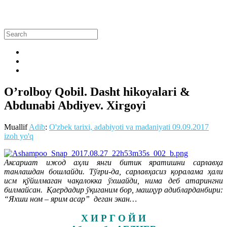
O’rolboy Qobil. Dasht hikoyalari &
Abdunabi Abdiyev. Xirgoyi
Muallif
Adib
:
O'zbek tarixi, adabiyoti va madaniyati
09.09.2017
izoh yo'q
Аксариат ижод аҳли янги битик яратишни сарлавҳа
танлашдан бошлайди. Тўғри-да, сарлавҳасиз қоралама ҳали
исм қўйилмаган чақалокка ўхшайди, нима деб атарингни
билмайсан. Қаердадир ўқиганим бор, машҳур адибларданбири:
“Яхши ном – ярим асар” деган экан…
Х И Р Г О Й И