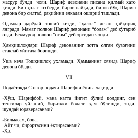
масрур бўлди, чоғи, Шариф девонани писанд қилмай хато
қилди. Бир ҳолат юз берди, биров пайқади, биров йўқ. Шариф
девона бир силтаб, рақибини елкадан ошириб ташлади.
Одамлар дарёдай тошиб кетди, “ҳалол” деган ҳайқириқ
янгради. Мамат полвон Шариф девонани “болам” деб кўтариб
отди, Бекмурод полвон “отам” деб ортидан чопди.
Ҳамқишлоқлари Шариф девонанинг зотга олган бузоғини
етаклаб уйигача боришди.
Ўша кеча Тошқишлоқ ухламади. Ҳамманинг оғзида Шариф
девона бўлди.
VII
Подаётоқда Саттор подачи Шарифни ёнига чақирди.
-Хўш, Шарифбой, мана катта йигит бўлиб қолдинг, сен
тенгилар уйланиб, бир-икки болали ҳам бўлишди, энди,
шундай юраверасанми?
-Билмасам, бова.
-Айт-чи, бирортасини ёқтирасанми?
-Ҳа.