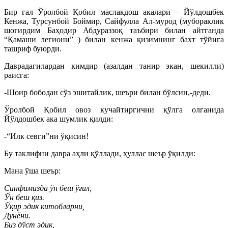
Бир гал Ўролбой Қобил маслакдош акалари – Йўлдошбек
Кенжа, Турсунбой Боймир, Сайфулла Ал-мурод (мубораклик
шогирдим Баҳодир Абдураззоқ таъбири билан айтганда
“Қамаши легиони” ) билан кенжа қизимнинг бахт тўйига
ташриф буюрди.
Даврадагилардан кимдир (азалдан танир экан, шекилли)
раисга:
-Шоир бободан сўз эшитайлик, шеъри билан бўлсин,-деди.
Ўролбой Қобил овоз кучайтиргични қўлга олганида
Йўлдошбек ака шумлик қилди:
-“Илк севги”ни ўқисин!
Бу таклифни давра аҳли қўллади, ҳуллас шеър ўқилди:
Мана ўша шеър:
Синфимизда ўн беш ўғил,
Ўн беш қиз.
Ўқир эдик китобларни,
Дунёни.
Биз дўст эдик,