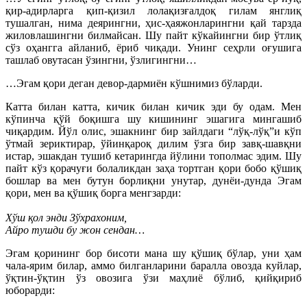
қир-адирларга қип-қизил лолақизғалдоқ гилам янглиқ
тушалган, нима деярингни, ҳис-ҳаяжонларингни қай тарзда
жиловлашингни билмайсан. Шу пайт кўкайингни бир ўтлиқ
сўз оҳангга айланиб, ёриб чиқади. Унинг сеҳрли оғушига
ташлаб овутасан ўзингни, ўзлигингни…
…Эгам қори деган девор-дармиён кўшнимиз бўларди.
Катта билан катта, кичик билан кичик эди бу одам. Мен
кўпинча қўй боқишга шу кишининг эшагига мингашиб
чиқардим. Йўл олис, эшакнинг бир зайлдаги “лўқ-лўқ”и кўп
ўтмай зериктирар, ўйинқароқ дилим ўзга бир завқ-шавқни
истар, эшакдан тушиб кетарингда йўлини тополмас эдим. Шу
пайт кўз қорачуғи болаликдан заҳа тортган қори бобо қўшиқ
бошлар ва мен бутун борлиқни унутар, дунёи-дунда Эгам
қори, мен ва қўшиқ борга менгзарди:
Хўш қол энди Зўхрахоним,
Айро тушди бу жон сендан…
Эгам қорининг бор бисоти мана шу қўшиқ бўлар, уни ҳам
чала-ярим билар, аммо билганларини баралла овозда куйлар,
ўқтин-ўқтин ўз овозига ўзи маҳлиё бўлиб, қийқириб
юборарди: