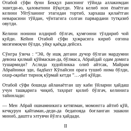
Отабой сўфи буни Бекқул раиснинг тўйида аллакимдан
эшитди-ю, ҳаловатини йўқотди. Уйга келиб нон ёпаётган
келини Уйтўланинг этагидан тортиб, хархаша қилаётган
неварасини тўйдан, чўнтагига солган парвардани тутқазиб
овутди.
Келини нонини илдириб бўлгач, қумғонни тўлдириб чой
қуйди. Кейин Отабой сўфи ҳужрасига кириб озгина
мизғимоқчи бўлди, уйқу қаёқда дейсиз.
Сўнгра ўзича : “Эй, бу ишқ дегани дучор бўлган мардумни
девона қилмай қўймаскан-да, бўлмаса, Абрайдай одам домига
тушармиди? Аслида худойликка олиб айтсак, Майрам
Абрайники эди, бадбахт Кўпайсин орага тушиб нима бўлди,
охир-оқибат тирноқ кўрмай кетди ”…-деб қўйди.
Отабой сўфи бошида айланаётган шу каби ўйларни ҳайдаш
учун ташқарига чиқиб, таҳорат қилиб бўлгач, келинига
тайинлади:
— Мен Абрай ошнамникига кетяпман, момонгга айтиб қўй,
кечқурун қайтаман,-деди-да бедапояда боғланган эшакни
миниб, даштга элтувчи йўлга ҳайдади.
II