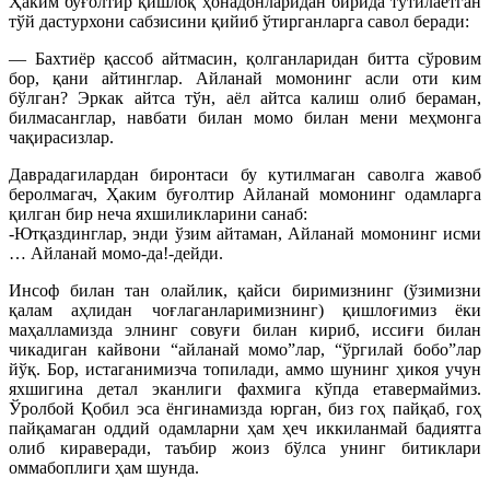
Ҳаким буғолтир қишлоқ ҳонадонларидан бирида тутилаётган
тўй дастурхони сабзисини қийиб ўтирганларга савол беради:
— Бахтиёр қассоб айтмасин, қолганларидан битта сўровим
бор, қани айтинглар. Айланай момонинг асли оти ким
бўлган? Эркак айтса тўн, аёл айтса калиш олиб бераман,
билмасанглар, навбати билан момо билан мени меҳмонга
чақирасизлар.
Даврадагилардан биронтаси бу кутилмаган саволга жавоб
беролмагач, Ҳаким буғолтир Айланай момонинг одамларга
қилган бир неча яхшиликларини санаб:
-Ютқаздинглар, энди ўзим айтаман, Айланай момонинг исми
… Айланай момо-да!-дейди.
Инсоф билан тан олайлик, қайси биримизнинг (ўзимизни
қалам аҳлидан чоғлаганларимизнинг) қишлоғимиз ёки
маҳалламизда элнинг совуғи билан кириб, иссиғи билан
чикадиган кайвони “айланай момо”лар, “ўргилай бобо”лар
йўқ. Бор, истаганимизча топилади, аммо шунинг ҳикоя учун
яхшигина детал эканлиги фахмига кўпда етавермаймиз.
Ўролбой Қобил эса ёнгинамизда юрган, биз гоҳ пайқаб, гоҳ
пайқамаган оддий одамларни ҳам ҳеч иккиланмай бадиятга
олиб кираверади, таъбир жоиз бўлса унинг битиклари
оммабоплиги ҳам шунда.