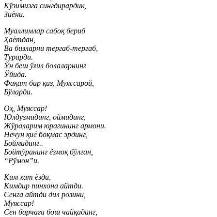
Кўзимизга сингдирардик,
Зиёни.
Муаллимлар сабоқ бериб
Ҳаётдан,
Ва бизларни тергаб-тергаб,
Турарди.
Ўн беш ўғил болаларнинг
Ўйида.
Фақат бир қиз, Муяссарой,
Бўларди.
Оҳ, Муяссар!
Юлдузмидинг, оймидинг,
Жўраларим юрагининг армони.
Нечун қиё боқмас эрдинг,
Боймидинг..
Бойтўранинг ёзмоқ бўлган,
“Рўмон”и.
Ким хат ёзди,
Кимдир пинхона айтди.
Сенга айтди дил розини,
Муяссар!
Сен барчага бош чайқадинг,