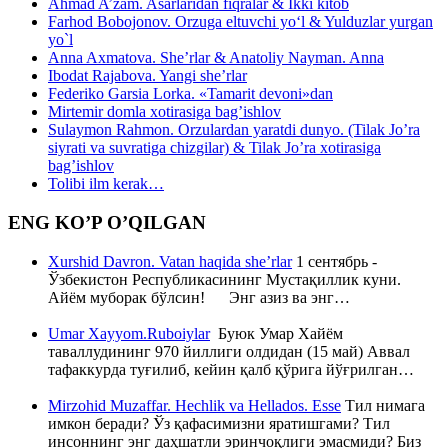
Ahmad A’zam. Asarlaridan fiqralar & Ikki kitob
Farhod Bobojonov. Orzuga eltuvchi yo‘l & Yulduzlar yurgan
yo`l
Anna Axmatova. She’rlar & Anatoliy Nayman. Anna
Ibodat Rajabova. Yangi she’rlar
Federiko Garsia Lorka. «Tamarit devoni»dan
Mirtemir domla xotirasiga bag’ishlov
Sulaymon Rahmon. Orzulardan yaratdi dunyo. (Tilak Jo’ra
siyrati va suvratiga chizgilar) & Tilak Jo’ra xotirasiga
bag’ishlov
Tolibi ilm kerak…
ENG KO’P O’QILGAN
Xurshid Davron. Vatan haqida she’rlar
1 сентябрь -
Ўзбекистон Республикасининг Мустақиллик куни.
Айём муборак бўлсин! Энг азиз ва энг…
Umar Xayyom.Ruboiylar
Буюк Умар Хайём
таваллудининг 970 йиллиги олдидан (15 май) Аввал
тафаккурда туғилиб, кейин қалб қўрига йўғрилган…
Mirzohid Muzaffar. Hechlik va Hellados. Esse
Тил нимага
имкон беради? Ўз қафасимизни яратишгами? Тил
инсоннинг энг даҳшатли эринчоқлиги эмасмиди? Биз