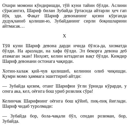
Охири момони кўндиришди, тўй куни тайин бўлди. Аслини
сўрасангиз, Шариф билан Зубайда ўртасида айтарли ҳеч гап
йўқ эди. Фақат Шариф девонанинг қизни кўрганда
дудуқланиб қолиши-ю, Зубайданинг сирли боқишларини
айтмасак…
X
Тўй куни Шариф девона дарди ичида бўлса-да, хизматда
бўлди. На аразлади, на хафа бўлди. Эл бекорга девона деб
атамаган экан! Ниҳоят, келин кетадиган вақт бўлди. Кимдир
Шариф девонани остонага чақирди.
Хотин-халаж қий-чув қилишиб, келинни олиб чиқишди.
Қумри момо ҳаммага эшиттириб айтди:
— Зубайда қизим, отанг Шарифни ўғли ўрнида кўрарди, у
сенга ака, кел, оёғига бош уриб розилик сўра!
Келинчак Шарифнинг оёғига бош қўйиб, пиқ-пиқ йиғлади.
Шариф чидаб туролмади:
— Зубайда бор, бола-чақали бўл, сендан розиман, бор,
Зубайда.