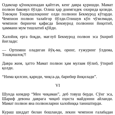
Одамлар қўниқхонадан қайтгач, кенг давра қуришди. Мамат
полвон баковул бўлди. Олиш ҳар доимгидек охирида қизиди.
Товоқни Тошқишлоқнинг олди полвони Бекмурод кўтарди.
Чемпион полвон талабгор бўлди.Олишув кўп чўзилмади,
чемпион биринчи қафасда Бекмурод полвонни йиқитиб,
ҳаммани мум тишлатиб қўйди.
Халойиқ ерга боқди, мағлуб Бекмурод полвон эса ўкириб
йиғлади:
— Ортимни оладиган йўқ-ма, оринг, ғужуринг ўлдима,
Тошқишлоқ?!
Давра жим, ҳатто Мамат полвон ҳам мулзам бўлиб, ўтириб
қолди.
“Нима қилсин, қариди, чиқса-да, барибир йиқилади”.
VI
Шунда кимдир “Мен чиқаман”, деб товуш берди. Сўнг эса,
Шариф девона даврага чиқиб оҳиста майдонни айланди.
Мамат полвон яна полвонларни халойиққа таништирди.
Кураш шиддат билан бошланди, лекин чемпион ғалабадан