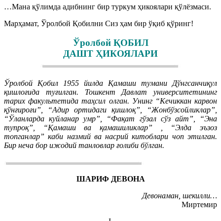
…Мана қўлимда адибнинг бир туркум ҳикоялари қўлёзмаси.
Марҳамат, Ўролбой Қобилни Сиз ҳам бир ўқиб қўринг!
Ўролбой ҚОБИЛ
ДАШТ ҲИКОЯЛАРИ
Ўролбой Қобил 1955 йилда Қамаши тумани Дўнгсанчиқул
қишлоғида туғилган. Тошкент Давлат университетининг
тарих факультетида таҳсил олган. Унинг “Кечиккан карвон
қўнғироғи”, “Адир ортидаги қишлоқ”, “Жонбўзсойликлар”,
“Ўланларда куйланар умр”, “Фақат гўзал сўз айт”, “Эна
тупроқ”, “Қамаши ва қамашиликлар” , “Элда эъзоз
топганлар” каби назмий ва насрий китоблари чоп этилган.
Бир неча бор ижодий танловлар ғолиби бўлган.
ШАРИФ ДЕВОНА
Девонаман, шекилли…
Миртемир