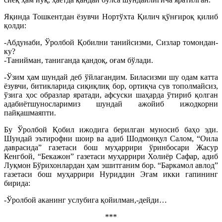
Яқинда Тошкентдан ёзувчи Нортўхта Қилич қўнғироқ қилиб
қолди:
-Абдунаби, Ўролбой Қобилни танийсизми, Сизлар томондан-
ку?
-Танийман, таниганда қандоқ, оғам бўлади.
-Ўзим ҳам шундай деб ўйлагандим. Биласизми шу одам катта
ёзувчи, битикларида сиқиқлиқ бор, ортиқча сув тополмайсиз,
ўзига ҳос образлар яратади, афсуски шаҳарда ўтириб қолган
адабиётшуносларимиз шундай ажойиб ижодкорни
пайқашмаяпти.
Бу Ўролбой Қобил ижодига берилган муносиб баҳо эди.
Шундай эътирофни шоир ва адиб Шодмонқул Салом, “Оила
даврасида” газетаси бош муҳаррири ўринбосари Жасур
Кенгбой, “Бекажон” газетаси муҳаррири Холиёр Сафар, адиб
Луқмон Бўрихонлардан ҳам эшитганим бор. “Баркамол авлод”
газетаси бош муҳаррири Нуриддин Эгам икки гапининг
бирида:
-Ўролбой аканинг услубига қойилман,-дейди…
***