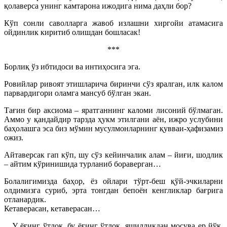
қолаверса унинг камтарона ижодига нима даҳли бор?
Кўп сонли саволларга жавоб излашни хиргойи атамасига
ойдинлик киритиб олишдан бошласак!
***
Борлиқ ўз ибтидоси ва интиҳосига эга.
Ровийлар ривоят этишларича биринчи сўз яралган, илк калом
парвардигори оламга мансуб бўлган экан.
Тағин бир аксиома – яратганнинг каломи лисоний бўлмаган.
Аммо у қандайдир тарзда ҳукм этилгани аён, ижро услубини
баҳолашга эса биз мўмин мусулмонларнинг қувваи-ҳафизамиз
ожиз.
Айтаверсак гап кўп, шу сўз кейинчалик алам – йиғи, шодлик
– айтим кўринишида турланиб бораверган…
Болалигимизда баҳор, ёз ойлари тўрт-беш қўй-эчкиларни
олдимизга суриб, эрта тонгдан бепоён кенгликлар бағрига
отланардик.
Кетаверасан, кетаверасан…
…У ёғинг ўтлоқ, бу ёғинг ўтлоқ, яшилликдан мосува ер йўқ,