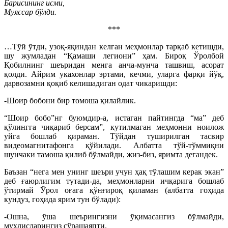
Барисининг исми,
Муяссар бўлди.
***
…Тўй ўтди, узоқ-яқиндан келган меҳмонлар тарқаб кетишди,
шу жумладан “Қамаши легиони” ҳам. Бироқ Ўролбой
Қобилнинг шеъридан менга анча-мунча ташвиш, асорат
қолди. Айрим укахонлар эртами, кечми, уларга фарқи йўқ,
дарвозамни қоқиб келишадиган одат чикаришди:
-Шоир бобони бир томоша қилайлик.
“Шоир бобо”нг буюмдир-а, истаган пайтингда “ма” деб
қўлингга чиқариб берсам”, кутилмаган меҳмонни ноилож
уйга бошлаб қираман. Тўйдан туширилган тасвир
видеомагнитафонга қўйилади. Албатта тўй-тўммиқни
шунчаки тамоша қилиб бўлмайди, жиз-биз, яримта дегандек.
Баъзан “нега мен унинг шеъри учун ҳақ тўлашим керак экан”
деб ғаюрлигим тутади-да, меҳмонларни ичқарига бошлаб
ўтирмай Ўрол оғага қўнғироқ қиламан (албатта гоҳида
кундуз, гоҳида ярим тун бўлади):
-Ошна, ўша шеърингизни ўқимасангиз бўлмайди,
муҳлисларингиз сўрашаяпти.