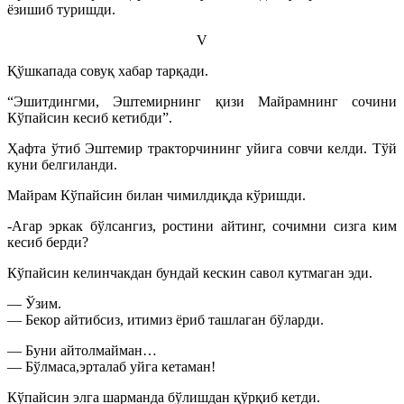
ёзишиб туришди.
V
Қўшкапада совуқ хабар тарқади.
“Эшитдингми, Эштемирнинг қизи Майрамнинг сочини
Кўпайсин кесиб кетибди”.
Ҳафта ўтиб Эштемир тракторчининг уйига совчи келди. Тўй
куни белгиланди.
Майрам Кўпайсин билан чимилдиқда кўришди.
-Агар эркак бўлсангиз, ростини айтинг, сочимни сизга ким
кесиб берди?
Кўпайсин келинчакдан бундай кескин савол кутмаган эди.
— Ўзим.
— Бекор айтибсиз, итимиз ёриб ташлаган бўларди.
— Буни айтолмайман…
— Бўлмаса,эрталаб уйга кетаман!
Кўпайсин элга шарманда бўлишдан қўрқиб кетди.