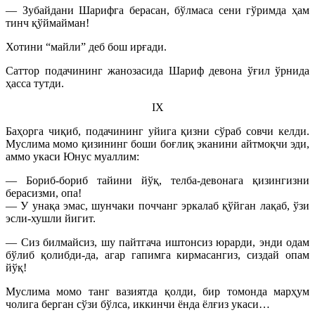
— Зубайдани Шарифга берасан, бўлмаса сени гўримда ҳам
тинч қўймайман!
Хотини “майли” деб бош ирғади.
Саттор подачининг жанозасида Шариф девона ўғил ўрнида
ҳасса тутди.
IХ
Баҳорга чиқиб, подачининг уйига қизни сўраб совчи келди.
Муслима момо қизининг боши боғлиқ эканини айтмоқчи эди,
аммо укаси Юнус муаллим:
— Бориб-бориб тайини йўқ, телба-девонага қизингизни
берасизми, опа!
— У унақа эмас, шунчаки поччанг эркалаб қўйган лақаб, ўзи
эсли-хушли йигит.
— Сиз билмайсиз, шу пайтгача иштонсиз юрарди, энди одам
бўлиб қолибди-да, агар гапимга кирмасангиз, сиздай опам
йўқ!
Муслима момо танг вазиятда қолди, бир томонда марҳум
чолига берган сўзи бўлса, иккинчи ёнда ёлғиз укаси…