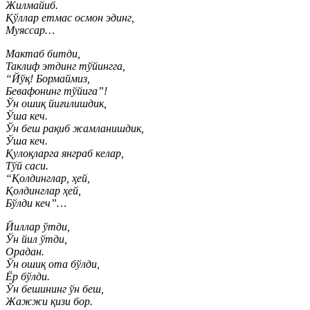
Жилмайиб.
Қўллар етмас осмон эдинг,
Муяссар…
Мактаб битди,
Таклиф этдинг тўйингга,
“Йўқ! Бормаймиз,
Бевафонинг тўйига”!
Ўн ошиқ йиғилишдик,
Ўша кеч.
Ўн беш рақиб жамланишдик,
Ўша кеч.
Қулоқларга янграб келар,
Тўй саси.
“Қолдинглар, ҳей,
Қолдинглар ҳей,
Бўлди кеч”…
Йиллар ўтди,
Ўн йил ўтди,
Орадан.
Ўн ошиқ ота бўлди,
Ёр бўлди.
Ўн бешининг ўн беш,
Жажжи қизи бор.