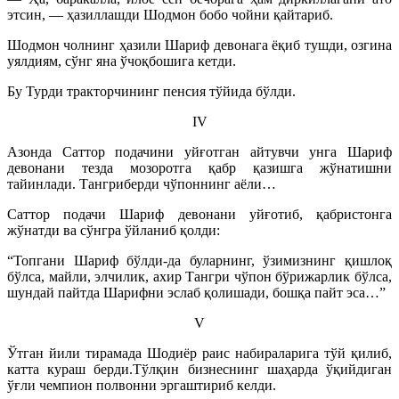
этсин, — ҳазиллашди Шодмон бобо чойни қайтариб.
Шодмон чолнинг ҳазили Шариф девонага ёқиб тушди, озгина
уялдиям, сўнг яна ўчоқбошига кетди.
Бу Турди тракторчининг пенсия тўйида бўлди.
IV
Азонда Саттор подачини уйғотган айтувчи унга Шариф
девонани тезда мозоротга қабр қазишга жўнатишни
тайинлади. Тангриберди чўпоннинг аёли…
Саттор подачи Шариф девонани уйғотиб, қабристонга
жўнатди ва сўнгра ўйланиб қолди:
“Топгани Шариф бўлди-да буларнинг, ўзимизнинг қишлоқ
бўлса, майли, элчилик, ахир Тангри чўпон бўрижарлик бўлса,
шундай пайтда Шарифни эслаб қолишади, бошқа пайт эса…”
V
Ўтган йили тирамада Шодиёр раис набираларига тўй қилиб,
катта кураш берди.Тўлқин бизнеснинг шаҳарда ўқийдиган
ўғли чемпион полвонни эргаштириб келди.