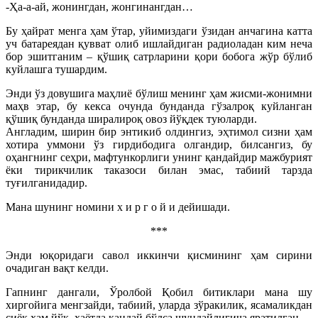
-Ҳа-а-ай, жонингдан, жонгинангдан…
Бу ҳайрат менга ҳам ўтар, уйимиздаги ўзидан анчагина катта
уч батареядан қувват олиб ишлайдиган радиоладан ким неча
бор эшитганим – қўшиқ сатрларини қори бобога жўр бўлиб
куйлашга тушардим.
Энди ўз довушига маҳлиё бўлиш менинг ҳам жисми-жонимни
маҳв этар, бу кекса очунда бунданда гўзалроқ куйланган
қўшиқ бунданда ширалироқ овоз йўқдек туюларди.
Англадим, ширин бир энтикиб олдингиз, эҳтимол сизни ҳам
хотира уммони ўз гирдибодига олгандир, билсангиз, бу
оҳангнинг сеҳри, мафтункорлиги унинг қандайдир мажбурият
ёки тирикчилик таказоси билан эмас, табиий тарзда
туғилганидадир.
Мана шунинг номини х и р г о й и дейишади.
***
Энди юқоридаги савол иккинчи қисмининг ҳам сирини
очадиган вақт келди.
Гапнинг дангали, Ўролбой Қобил битиклари мана шу
хиргойига менгзайди, табиий, уларда зўракилик, ясамаликдан
сиёқ ҳам йўқ, ҳаётда қандай бўлса шундайлигича яратилган.