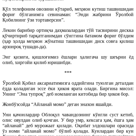
Қўл телефоним овозини кўтариб, меҳмон кутиш ташвишидан
фориғ бўлганимга севинаман: “Энди жабрини Ўролбой
Қобилнинг ўзи тортаверсин”.
Лекин барибир ортиқча даҳмазалардан тўй тасвирини дискка
қўчиртириб тарқатганимдан сўнггина батамом фориғ бўлдим
(ҳар ҳолда меҳмон жўнатиш ташвишидан диск совға қилиш
арзонроқ тушади-да).
Энг қизиғи, қишлоғимиз ёшлари ҳалигача шу шеърни ёд
олиб, хиргойи қилиб юришибди.
***
Ўролбой Қобил аксариатимизга оддийгина туюлган деталдан
ёдда қоладиган эссе ёки ҳикоя ярата олади. Биргина мисол:
Унинг “Эна тупроқ” деб номланган китобида бир ҳикоя бор.
Жонбўзсойда “Айланай момо” деган энахон яшайди.
Уни қачонлардир Облоқул чавандознинг кўнгли суст кетиб,
олис овулдан олиб қочган. У бир умр, кексага ҳам, ёшга ҳам
“айланай” деб мурожаат қилади. Оқибат элдошлари орасида
ўз номи “айланай момо” бўлиб қолади. Кунлардан бир кун