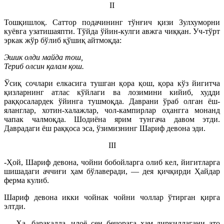
II
Тошқишлоқ. Саттор подачининг тўнғич қизи Зулхуморни
куёвга узатишаяпти. Тўйда ўйин-кулги авжга чиққан. Уч-тўрт
эркак жўр бўлиб қўшиқ айтмоқда:
Эшик олди майда тош,
Териб олсин қалам қош.
Ўсиқ сочлари елкасига тушган қора қош, қора кўз йигитча
қизларнинг атлас кўйлаги ва лозимини кийиб, худди
раққосалардек ўйинга тушмоқда. Даврани ўраб олган ёш-
яланглар, хотин-халажлар, чол-кампирлар оҳангга монанд
чапак чалмоқда. Шодиёна ярим тунгача давом этди.
Даврадаги ёш раққоса эса, ўзимизнинг Шариф девона эди.
III
-Ҳой, Шариф девона, чойни бобойларга олиб кел, йигитларга
шишадаги аччиғи ҳам бўлаверади, — дея қичқирди Ҳайдар
ферма кулиб.
Шариф девона икки чойнак чойни чоллар ўтирган қирга
элтди.
— Ҳа, баракалла, илоё сен бечорага ҳам диркиллагани ато