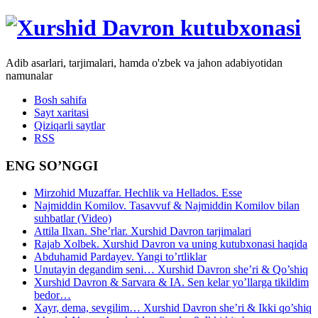
Adib asarlari, tarjimalari, hamda o'zbek va jahon adabiyotidan
namunalar
Bosh sahifa
Sayt xaritasi
Qiziqarli saytlar
RSS
ENG SO’NGGI
Mirzohid Muzaffar. Hechlik va Hellados. Esse
Najmiddin Komilov. Tasavvuf & Najmiddin Komilov bilan
suhbatlar (Video)
Attila Ilxan. She’rlar. Xurshid Davron tarjimalari
Rajab Xolbek. Xurshid Davron va uning kutubxonasi haqida
Abduhamid Pardayev. Yangi to’rtliklar
Unutayin degandim seni… Xurshid Davron she’ri & Qo’shiq
Xurshid Davron & Sarvara & IA. Sen kelar yo’llarga tikildim
bedor…
Xayr, dema, sevgilim… Xurshid Davron she’ri & Ikki qo’shiq