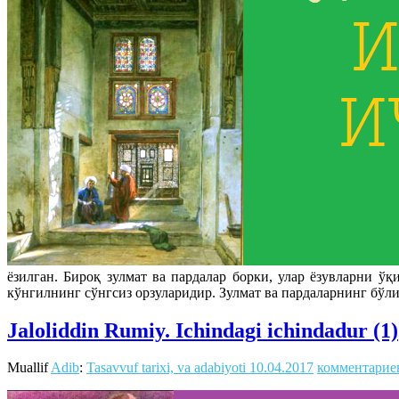
ёзилган. Бироқ зулмат ва пардалар борки, улар ёзувларни ў
кўнгилнинг сўнгсиз орзуларидир. Зулмат ва пардаларнинг бўл
Jaloliddin Rumiy. Ichindagi ichindadur (1)
Muallif
Adib
:
Tasavvuf tarixi, va adabiyoti
10.04.2017
комментарие