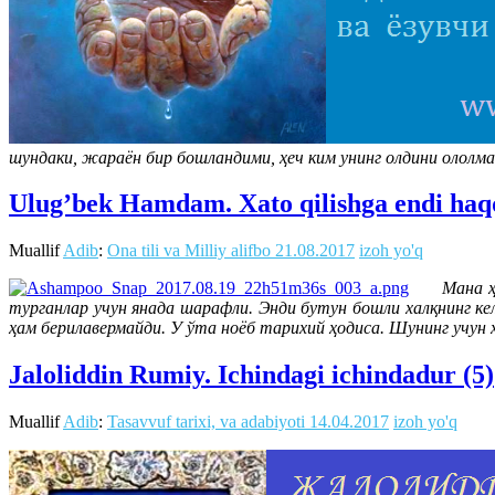
шундаки, жараён бир бошландими, ҳеч ким унинг олдини ололм
Ulug’bek Hamdam. Xato qilishga endi haq
Muallif
Adib
:
Ona tili va Milliy alifbo
21.08.2017
izoh yo'q
Мана ҳози
турганлар учун янада шарафли. Энди бутун бошли халқнинг ке
ҳам берилавермайди. У ўта ноёб тарихий ҳодиса. Шунинг учун 
Jaloliddin Rumiy. Ichindagi ichindadur (5)
Muallif
Adib
:
Tasavvuf tarixi, va adabiyoti
14.04.2017
izoh yo'q