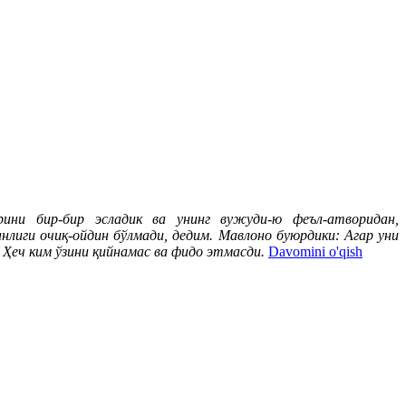
рини бир-бир эсладик ва унинг вужуди-ю феъл-атворидан,
нлиги очиқ-ойдин бўлмади, дедим. Мавлоно буюрдики: Агар уни
Ҳеч ким ўзини қийнамас ва фидо этмасди.
Davomini o'qish