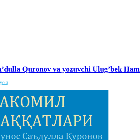
a’dulla Quronov va yozuvchi Ulug’bek Ha
 yo'q