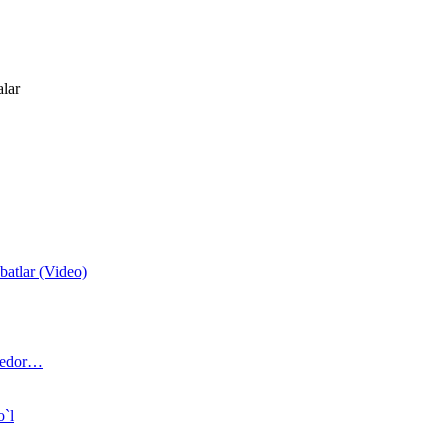
alar
atlar (Video)
 bedor…
o`l