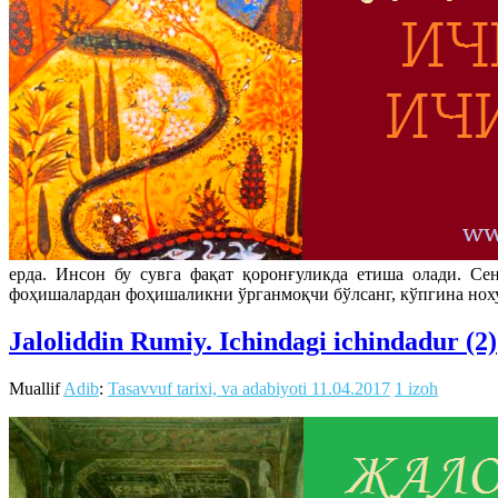
ерда. Инсон бу сувга фақат қоронғуликда етиша олади. Се
фоҳишалардан фоҳишаликни ўрганмоқчи бўлсанг, кўпгина нохуш
Jaloliddin Rumiy. Ichindagi ichindadur (2)
Muallif
Adib
:
Tasavvuf tarixi, va adabiyoti
11.04.2017
1 izoh