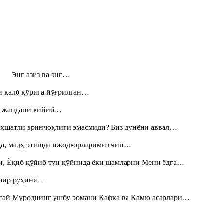
н! Энг азиз ва энг…
н қалб қўрига йўғрилган…
», жандани кийиб…
аҳшатли эринчоқлиги эмасмиди? Биз дунёни аввал…
шда, мадҳ этишда ижодкорларимиз чин…
и, Ёқиб қўйиб тун қўйнида ёки шамларни Мени ёдга…
шоир руҳини…
Тоғай Муроднинг ушбу романи Кафка ва Камю асарлари…