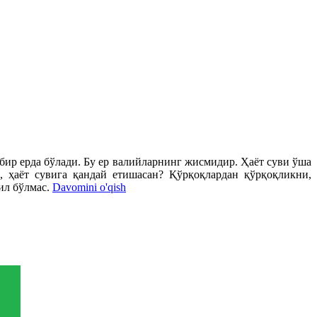
ир ерда бўлади. Бу ер валийларнинг жисмидир. Ҳаёт суви ўша
, ҳаёт сувига қандай етишасан? Қўрқоқлардан қўрқоқликни,
ил бўлмас.
Davomini o'qish