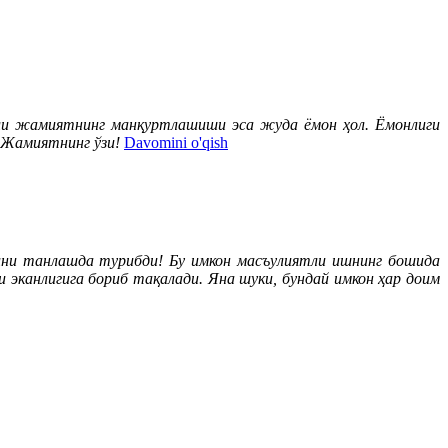
 жамиятнинг манқуртлашиши эса жуда ёмон ҳол. Ёмонлиги
? Жамиятнинг ўзи!
Davomini o'qish
ни танлашда турибди! Бу имкон масъулиятли ишнинг бошида
 эканлигига бориб тақалади. Яна шуки, бундай имкон ҳар доим