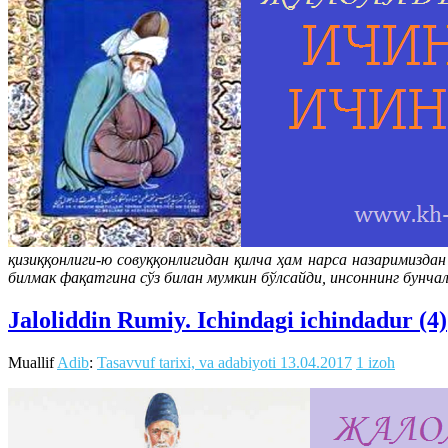
қизиққонлиги-ю совуққонлигидан қилча ҳам нарса назаримизда
билмак фақатгина сўз билан мумкин бўлсайди, инсоннинг бунч
Jaloliddin Rumiy. Ichindagi ichindadur (4)
Muallif
Adib
:
Tasavvuf tarixi, va adabiyoti
13.04.2017
1 izoh