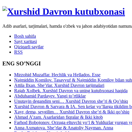
Adib asarlari, tarjimalari, hamda o'zbek va jahon adabiyotidan namun
Bosh sahifa
Sayt xaritasi
Qiziqarli saytlar
RSS
ENG SO’NGGI
Mirzohid Muzaffar. Hechlik va Hellados. Esse
Najmiddin Komilov. Tasavvuf & Najmiddin Komilov bilan suhb
Attila Ilxan. She’rlar. Xurshid Davron tarjimalari
Rajab Xolbek. Xurshid Davron va uning kutubxonasi haqida
Abduhamid Pardayev. Yangi to’rtliklar
Unutayin degandim seni… Xurshid Davron she’ri & Qo’shiq
Xurshid Davron & Sarvara & IA. Sen kelar yo’llarga tikildim
Xayr, dema, sevgilim… Xurshid Davron she’ri & Ikki qo’shiq
Ahmad A’zam. Asarlaridan fiqralar & Ikki kitob
Farhod Bobojonov. Orzuga eltuvchi yo‘l & Yulduzlar yurgan y
Anna Axmatova. She’rlar & Anatoliy Nayman. Anna