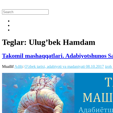
Teglar: Ulug’bek Hamdam
Takomil mashaqqatlari. Adabiyotshunos S
Muallif
Adib
:
O'zbek tarixi, adabiyoti va madaniyati
08.10.2017
izoh