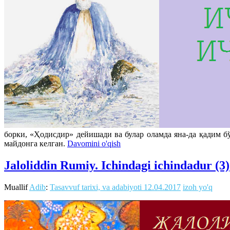
борки, «Ҳодисдир» дейишади ва булар оламда яна-да қадим 
майдонга келган.
Davomini o'qish
Jaloliddin Rumiy. Ichindagi ichindadur (3)
Muallif
Adib
:
Tasavvuf tarixi, va adabiyoti
12.04.2017
izoh yo'q