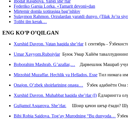
Ibodat Rajabova. Yangi she’rlar
Federiko Garsia Lorka. «Tamarit devoni»dan
Mirtemir domla xotirasiga bag’ishlov
Sulaymon Rahmon. Orzulardan yaratdi dunyo. (Tilak Jo’ra siyrati
Tolibi ilm kerak…
ENG KO’P O’QILGAN
Xurshid Davron. Vatan haqida she’rlar
1 сентябрь - Ўзбекис
Umar Xayyom.Ruboiylar
Буюк Умар Хайём таваллудининг 
Boborahim Mashrab. G’azallar,…
Дарвешлик Машраб учун ш
Mirzohid Muzaffar. Hechlik va Hellados. Esse
Тил нимага им
Onajon. O’zbek shoirlarining onaga…
Ўзбек адабиёти Она ҳ
Xurshid Davron. Muhabbat haqida she’rlar (I)
Ёдларингга ол
Guljamol Asqarova. She’rlar.
Шоир қачон шеър ёзади? Шу с
Bibi Robia Saidova. Tog‘ay Murodning “Bu dunyoda…
Ўзбек