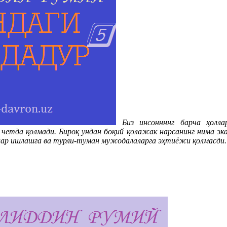
Биз инсоннннг барча ҳолла
н четда қолмади. Бироқ ундан боқий қолажак нарсанинг нима эка
алар ишлашга ва турли-туман мужодалаларга эҳтиёжи қолмасди. 