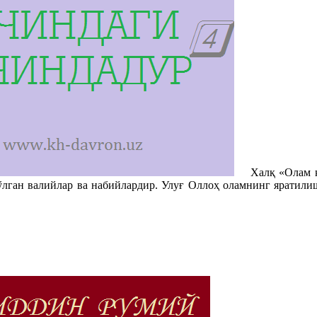
Халқ «Олам қад
бўлган валийлар ва набийлардир. Улуғ Оллоҳ оламнинг яратили