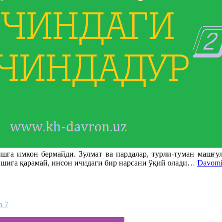
қишга имкон бермайди. Зулмат ва пардалар, турли-туман машғ
ишига қарамай, инсон ичидаги бир нарсани ўқий олади…
Davomin
в 7