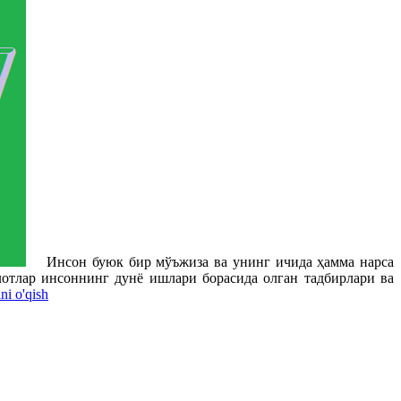
Инсон буюк бир мўъжиза ва унинг ичида ҳамма нарса
улотлар инсоннинг дунё ишлари борасида олган тадбирлари ва
i o'qish