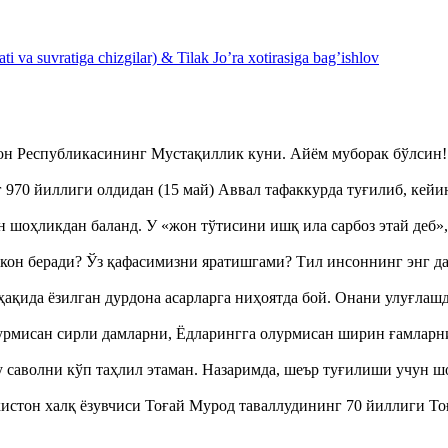
 va suvratiga chizgilar) & Tilak Jo’ra xotirasiga bag’ishlov
тон Республикасининг Мустақиллик куни. Айём муборак бўлси
970 йиллиги олдидан (15 май) Аввал тафаккурда туғилиб, кейи
оҳликдан баланд. У «жон тўтисини ишқ ила сарбоз этай деб
кон беради? Ўз қафасимизни яратишгами? Тил инсоннинг энг д
ақида ёзилган дурдона асарларга ниҳоятда бой. Онани улуғла
урмисан сирли дамларни, Ёдларингга олурмисан ширин ғамларн
аволни кўп таҳлил этаман. Назаримда, шеър туғилиши учун 
истон халқ ёзувчиси Тоғай Мурод таваллудининг 70 йиллиги 