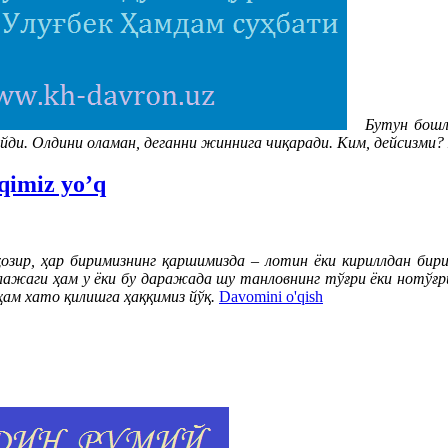
Бутун бошли
айди. Олдини оламан, деганни жиннига чиқаради. Ким, дейсизми
qimiz yo’q
р, ҳар биримизнинг қаршимизда – лотин ёки кириллдан бири
лажаги ҳам у ёки бу даражада шу танловнинг тўғри ёки нотўғри
ҳам хато қилишга ҳаққимиз йўқ.
Davomini o'qish