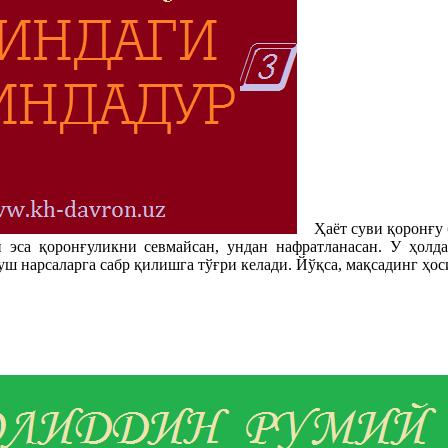
Ҳаёт суви қоронғу б
н эса қоронғуликни севмайсан, ундан нафратланасан. У ҳолда
 нарсаларга сабр қилишга тўғри келади. Йўқса, мақсадинг ҳос