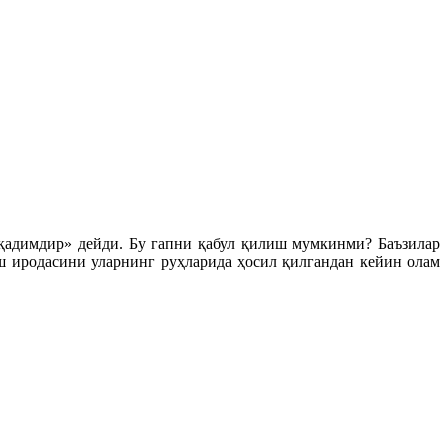
имдир» дейди. Бу гапни қабул қилиш мумкинми? Баъзилар
ш иродасини уларнинг руҳларида ҳосил қилгандан кейин олам