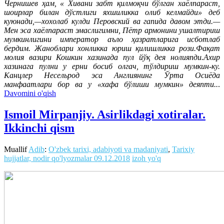
Чернишев ҳам, « Хивани забт қилмоқчи бўлган хаёлпараст,
шоирлар билан дўстлиги яхшиликка олиб келмайди» деб
куюнади,—хохолаб кулди Перовский ва гапида давом этди.—
Мен эса хаёлпараст эмаслигимни, Пётр армонини ушалтириш
мумкинлигини император аъло ҳазратларига исботлаб
бердим. Жаноблари хонликка юриш қилишликка рози.Фақат
молия вазири Кошкин хазинада пул йўқ дея нолияпди.Ахир
хазинага пулни у ерни босиб олгач, тўлдириш мумкин-ку.
Канцлер Несельрод эса Англиянинг Ўрта Осиёда
манфаатлари бор ва у «хафа бўлиши мумкин» деяпти..
.
Davomini o'qish
Ismoil Mirpanjiy. Asirlikdagi xotiralar.
Ikkinchi qism
Muallif
Adib
:
O'zbek tarixi, adabiyoti va madaniyati
,
Tarixiy
hujjatlar, nodir qo'lyozmalar
09.12.2018
izoh yo'q