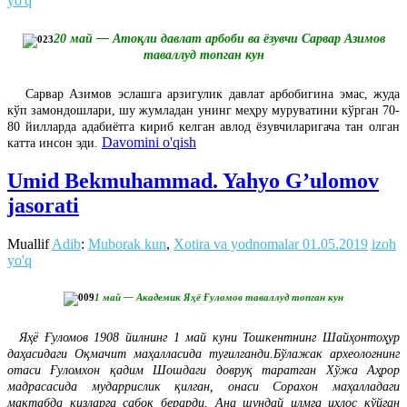
yo'q
20 май — Атоқли давлат арбоби ва ёзувчи Сарвар Азимов
таваллуд топган кун
Сарвар Азимов эслашга арзигулик давлат арбобигина эмас, жуда
кўп замондошлари, шу жумладан унинг меҳру муруватини кўрган 70-
80 йилларда адабиётга кириб келган авлод ёзувчиларигача тан олган
Davomini o'qish
катта инсон эди.
Umid Bekmuhammad. Yahyo G’ulomov
jasorati
Muallif
Adib
:
Muborak kun
,
Xotira va yodnomalar
01.05.2019
izoh
yo'q
1 май — Академик Яҳё Ғуломов таваллуд топган кун
Яҳё Ғуломов 1908 йилнинг 1 май куни Тошкентнинг Шайҳонтоҳур
даҳасидаги Оқмачит маҳалласида туғилганди.Бўлажак археологнинг
отаси Ғуломхон қадим Шошдаги довруқ таратган Хўжа Аҳрор
мадрасасида мударрислик қилган, онаси Сорахон маҳалладаги
мактабда қизларга сабоқ берарди. Ана шундай илмга ихлос қўйган