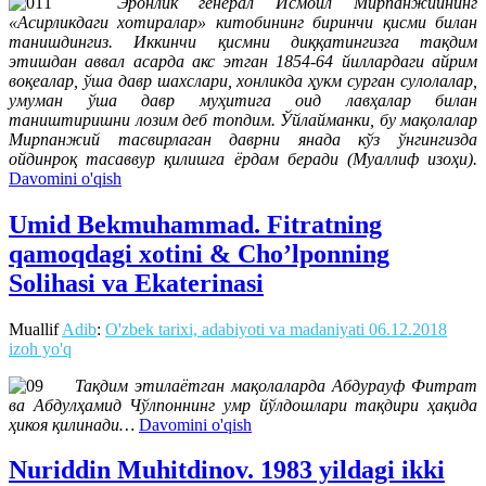
Эронлик генерал
Исмоил Мирпанжийнинг
«Асирликдаги хотиралар» китобининг биринчи қисми билан
танишдингиз. Иккинчи қисмни диққатингизга тақдим
этишдан аввал асарда акс этган 1854-64 йиллардаги айрим
воқеалар, ўша давр шахслари, хонликда ҳукм сурган сулолалар,
умуман ўша давр муҳитига оид лавҳалар билан
таништиришни лозим деб топдим. Ўйлайманки, бу мақолалар
Мирпанжий тасвирлаган даврни янада кўз ўнгингизда
ойдинроқ тасаввур қилишга ёрдам беради (Муаллиф изоҳи).
Davomini o'qish
Umid Bekmuhammad. Fitratning
qamoqdagi xotini & Cho’lponning
Solihasi va Ekaterinasi
Muallif
Adib
:
O'zbek tarixi, adabiyoti va madaniyati
06.12.2018
izoh yo'q
Тақдим этилаётган мақолаларда Абдурауф Фитрат
ва Абдулҳамид Чўлпоннинг умр йўлдошлари тақдири ҳақида
ҳикоя қилинади…
Davomini o'qish
Nuriddin Muhitdinov. 1983 yildagi ikki