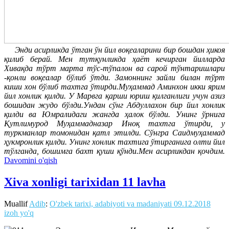
Энди асирликда ўтган ўн йил воқеаларини бир бошдан ҳикоя
қилиб берай. Мен тутқунликда ҳаёт кечирган йилларда
Хивақда тўрт марта тўс-тўпалон ва сарой тўнтаришлари
-қонли воқеалар бўлиб ўтди. Замоннинг зайли билан тўрт
киши хон бўлиб тахтга ўтирди.Муҳаммад Аминхон икки ярим
йил хонлик қилди. У Марвга қарши юриш қилганлиги учун азиз
бошидан жудо бўлди.Ундан сўнг Абдуллахон бир йил хонлик
қилди ва Юмралидаги жангда ҳалок бўлди. Унинг ўрнига
Қутлимурод Муҳаммадназар Иноқ тахтга ўтирди, у
туркманлар томонидан қатл этилди. Сўнгра Саидмуҳаммад
ҳукмронлик қилди. Унинг хонлик тахтига ўтирганига олти йил
тўлганда, бошимга бахт қуши қўнди.Мен асирликдан қочдим.
Davomini o'qish
Xiva xonligi tarixidan 11 lavha
Muallif
Adib
:
O'zbek tarixi, adabiyoti va madaniyati
09.12.2018
izoh yo'q