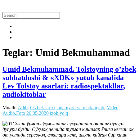
Teglar: Umid Bekmuhammad
Umid Bekmuhammad. Tolstoyning o’zbek
suhbatdoshi & «XDK» yutub kanalida
Lev Tolstoy asarlari: radiospektakllar,
audiokitoblar
Muallif
Adib
:
O'zbek tarixi, adabiyoti va madaniyati
,
Video,
Audio,Foto
20.05.2020
izoh yo'q
Сокин ўрмон сўқмоғининг сукунатини отнинг дупур-
дупури бузди. Сўқмоқ четида турган кишилар ёнига келган оқ
от устида серсоқол, елкалари кенг, шляпа кийган бир киши