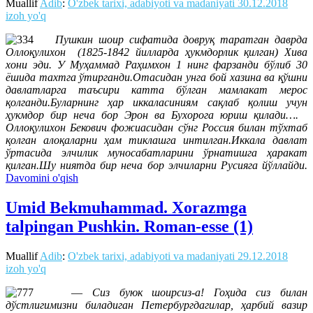
Muallif
Adib
:
O'zbek tarixi, adabiyoti va madaniyati
30.12.2018
izoh yo'q
Пушкин шоир сифатида довруқ таратган даврда
Оллоқулихон (1825-1842 йилларда ҳукмдорлик қилган) Хива
хони эди. У Муҳаммад Раҳимхон 1 нинг фарзанди бўлиб 30
ёшида тахтга ўтирганди.Отасидан унга бой хазина ва қўшни
давлатларга таъсири катта бўлган мамлакат мерос
қолганди.Буларнинг ҳар иккаласиниям сақлаб қолиш учун
ҳукмдор бир неча бор Эрон ва Бухорога юриш қилади….
Оллоқулихон Бекович фожиасидан сўнг Россия билан тўхтаб
қолган алоқаларни ҳам тиклашга интилган.Иккала давлат
ўртасида элчилик муносабатларини ўрнатишга ҳаракат
қилган.Шу ниятда бир неча бор элчиларни Русияга йўллайди.
Davomini o'qish
Umid Bekmuhammad. Xorazmga
talpingan Pushkin. Roman-esse (1)
Muallif
Adib
:
O'zbek tarixi, adabiyoti va madaniyati
29.12.2018
izoh yo'q
—
Сиз буюк шоирсиз-а! Гоҳида сиз билан
дўстлигимизни биладиган Петербургдагилар, ҳарбий вазир