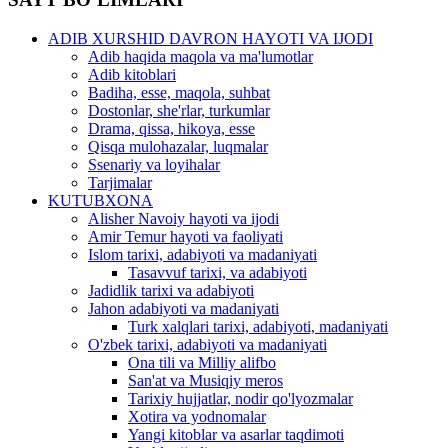
ADIB XURSHID DAVRON HAYOTI VA IJODI
Adib haqida maqola va ma'lumotlar
Adib kitoblari
Badiha, esse, maqola, suhbat
Dostonlar, she'rlar, turkumlar
Drama, qissa, hikoya, esse
Qisqa mulohazalar, luqmalar
Ssenariy va loyihalar
Tarjimalar
KUTUBXONA
Alisher Navoiy hayoti va ijodi
Amir Temur hayoti va faoliyati
Islom tarixi, adabiyoti va madaniyati
Tasavvuf tarixi, va adabiyoti
Jadidlik tarixi va adabiyoti
Jahon adabiyoti va madaniyati
Turk xalqlari tarixi, adabiyoti, madaniyati
O'zbek tarixi, adabiyoti va madaniyati
Ona tili va Milliy alifbo
San'at va Musiqiy meros
Tarixiy hujjatlar, nodir qo'lyozmalar
Xotira va yodnomalar
Yangi kitoblar va asarlar taqdimoti