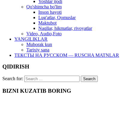
Yoshlar ijodi
Qo'shimcha bo'lim
Inson hayoti
Lug'atlar, Qomuslar
Maktubot
Naqllar, hikmatlar, rivoyatlar
Video, Audio,Foto
YANGILIKLAR
Muborak kun
Tarixiy sana
ТЕКСТЫ НА РУССКОМ — RUSCHA MATNLAR
QIDIRISH
Search for:
BIZNI KUZATIB BORING