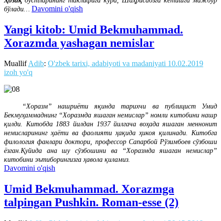
Ҳозиқ
дўстларининг таклифига кўра, Шаҳрисабзга кетишга мажбур
Davomini o'qish
бўлади…
Yangi kitob: Umid Bekmuhammad.
Xorazmda yashagan nemislar
Muallif
Adib
:
O'zbek tarixi, adabiyoti va madaniyati
10.02.2019
izoh yo'q
“Хоразм” нашриёти яқинда тарихчи ва публицист Умид
Бекмуҳаммаднинг “Хоразмда яшаган немислар” номли китобини нашр
қилди. Китобда 1883 йилдан 1937 йилгача воҳада яшаган меннонит
немисларининг ҳаёти ва фаолияти ҳақида ҳикоя қилинади. Китобга
филология фанлари доктори, профессор Сапарбой Рўзимбоев сўзбоши
ёзган.Қуйида ана шу сўзбошини ва “Хоразмда яшаган немислар”
китобини эътиборингизга ҳавола қиламиз.
Davomini o'qish
Umid Bekmuhammad. Xorazmga
talpingan Pushkin. Roman-esse (2)