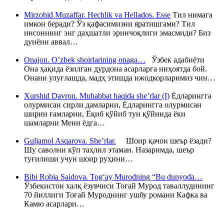
Mirzohid Muzaffar. Hechlik va Hellados. Esse
Тил нимага
имкон беради? Ўз қафасимизни яратишгами? Тил
инсоннинг энг даҳшатли эринчоқлиги эмасмиди? Биз
дунёни аввал…
Onajon. O’zbek shoirlarining onaga…
Ўзбек адабиёти
Она ҳақида ёзилган дурдона асарларга ниҳоятда бой.
Онани улуғлашда, мадҳ этишда ижодкорларимиз чин…
Xurshid Davron. Muhabbat haqida she’rlar (I)
Ёдларингга
олурмисан сирли дамларни, Ёдларингга олурмисан
ширин ғамларни, Ёқиб қўйиб тун қўйнида ёки
шамларни Мени ёдга…
Guljamol Asqarova. She’rlar.
Шоир қачон шеър ёзади?
Шу саволни кўп таҳлил этаман. Назаримда, шеър
туғилиши учун шоир руҳини…
Bibi Robia Saidova. Tog‘ay Murodning “Bu dunyoda…
Ўзбекистон халқ ёзувчиси Тоғай Мурод таваллудининг
70 йиллиги Тоғай Муроднинг ушбу романи Кафка ва
Камю асарлари…