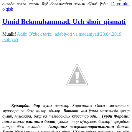
Davomini
оилада вояга етган Яҳё болалигидан зеҳнли бўлиб ўсди.
o'qish
Umid Bekmuhammad. Uch shoir qismati
Muallif
Adib
:
O'zbek tarixi, adabiyoti va madaniyati
28.04.2019
izoh yo'q
Кунлардан бир куни
олимлар Хоразмшоҳ Отсиз мажлисида
мунозара ва баҳс қилар эдилар.
Вотвот
ҳам ўшал мажлисда ҳозир
бўлиб, мунозара, баҳс ва теззабонлик кўрсатар эди…
Турди Фароғий
номи тилга олиниши билан
, унинг “тор кўнгуллик беклар” ҳақидаги
шеъри ёдга тушади…
Амирнинг жаҳолатпарастлигини билган