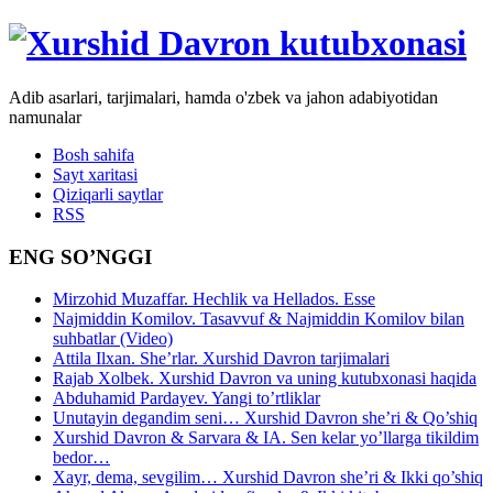
Adib asarlari, tarjimalari, hamda o'zbek va jahon adabiyotidan
namunalar
Bosh sahifa
Sayt xaritasi
Qiziqarli saytlar
RSS
ENG SO’NGGI
Mirzohid Muzaffar. Hechlik va Hellados. Esse
Najmiddin Komilov. Tasavvuf & Najmiddin Komilov bilan
suhbatlar (Video)
Attila Ilxan. She’rlar. Xurshid Davron tarjimalari
Rajab Xolbek. Xurshid Davron va uning kutubxonasi haqida
Abduhamid Pardayev. Yangi to’rtliklar
Unutayin degandim seni… Xurshid Davron she’ri & Qo’shiq
Xurshid Davron & Sarvara & IA. Sen kelar yo’llarga tikildim
bedor…
Xayr, dema, sevgilim… Xurshid Davron she’ri & Ikki qo’shiq