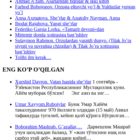
Ahmad A’zam. Asarlaridan fiqralar & Ikki kitob
Farhod Bobojonov. Orzuga eltuvchi yo‘l & Yulduzlar yurgan
yo`l
Anna Axmatova. She’rlar & Anatoliy Nayman. Anna
Ibodat Rajabova. Yangi she’rlar
Federiko Garsia Lorka. «Tamarit devoni»dan
Mirtemir domla xotirasiga bag’ishlov
Sulaymon Rahmon. Orzulardan yaratdi dunyo. (Tilak Jo’ra
siyrati va suvratiga chizgilar) & Tilak Jo’ra xotirasiga
bag’ishlov
Tolibi ilm kerak…
ENG KO’P O’QILGAN
Xurshid Davron. Vatan haqida she’rlar
1 сентябрь -
Ўзбекистон Республикасининг Мустақиллик куни.
Айём муборак бўлсин! Энг азиз ва энг…
Umar Xayyom.Ruboiylar
Буюк Умар Хайём
таваллудининг 970 йиллиги олдидан (15 май) Аввал
тафаккурда туғилиб, кейин қалб қўрига йўғрилган…
Boborahim Mashrab. G’azallar,…
Дарвешлик Машраб
учун шоҳликдан баланд. У «жон тўтисини ишқ ила
сарбоз этай деб», жандани кийиб…