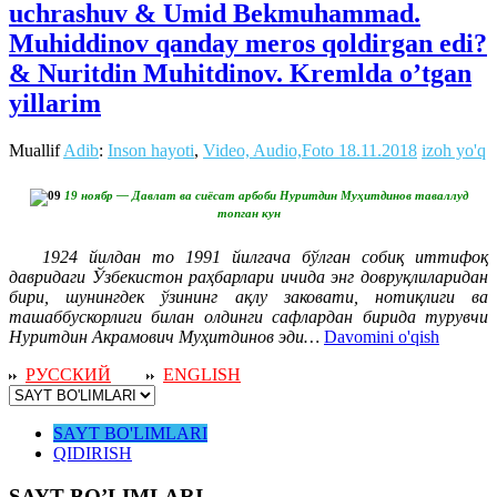
uchrashuv & Umid Bekmuhammad.
Muhiddinov qanday meros qoldirgan edi?
& Nuritdin Muhitdinov. Kremlda o’tgan
yillarim
Muallif
Adib
:
Inson hayoti
,
Video, Audio,Foto
18.11.2018
izoh yo'q
19 ноябр — Давлат ва сиёсат арбоби Нуритдин Муҳитдинов таваллуд
топган кун
1924 йилдан то 1991 йилгача бўлган собиқ иттифоқ
давридаги Ўзбекистон раҳбарлари ичида энг довруқлиларидан
бири, шунингдек ўзининг ақлу заковати, нотиқлиги ва
ташаббускорлиги билан олдинги сафлардан бирида турувчи
Нуритдин Акрамович Муҳитдинов эди…
Davomini o'qish
РУССКИЙ
ENGLISH
SAYT BO'LIMLARI
QIDIRISH
SAYT BO’LIMLARI