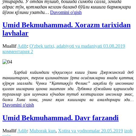
ўтирарди. У отдан тушиб, бошида симоби салла, эгнида
адрас тўн, қотмадан келган баланд бўйли кишига бармоқлари
йўғон қўлини узатди…
Davomini o'qish
Umid Bekmuhammad. Xorazm tarixidan
lavhalar
Muallif
Adib
:
O'zbek tarixi, adabiyoti va madaniyati
03.08.2019
комментария 2
Ҳарбий кийимдаги чўққисоқол киши ўзини Дзержинский деб
таништиргач, тергов қилинаётган ўрта осиёликларни янада қаттиқ
қўрқув эгаллади. Чунки “Қаттиққўл Феликс” лақабли бу инсоннинг
қилган ишларини ҳамма эшитган эди. Лубянка хўжайини қаршисида
турганлар ҳам шунчаки кўчадан тутиб келтирилган инсонлар эмас,
балки Хива хони, унинг яқин кишилари ва амалдорлари эди…
Davomini o'qish
Umid Bekmuhammad. Davr farzandi
Muallif
Adib
:
Muborak kun
,
Xotira va yodnomalar
20.05.2019
izoh