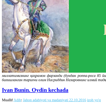
миллатимизнинг қаҳрамон фарзанди (бундан роппа-роса 85 
бағишланган тарихчи олим Насриддин Назаровнинг илмий тадқ
Ivan Bunin. Oydin kechada
Muallif
Adib
:
Jahon adabiyoti va madaniyati
22.10.2016
izoh yo'q