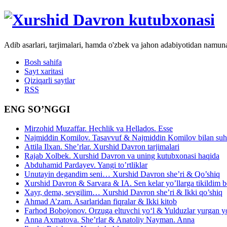
Adib asarlari, tarjimalari, hamda o'zbek va jahon adabiyotidan namun
Bosh sahifa
Sayt xaritasi
Qiziqarli saytlar
RSS
ENG SO’NGGI
Mirzohid Muzaffar. Hechlik va Hellados. Esse
Najmiddin Komilov. Tasavvuf & Najmiddin Komilov bilan suhb
Attila Ilxan. She’rlar. Xurshid Davron tarjimalari
Rajab Xolbek. Xurshid Davron va uning kutubxonasi haqida
Abduhamid Pardayev. Yangi to’rtliklar
Unutayin degandim seni… Xurshid Davron she’ri & Qo’shiq
Xurshid Davron & Sarvara & IA. Sen kelar yo’llarga tikildim
Xayr, dema, sevgilim… Xurshid Davron she’ri & Ikki qo’shiq
Ahmad A’zam. Asarlaridan fiqralar & Ikki kitob
Farhod Bobojonov. Orzuga eltuvchi yo‘l & Yulduzlar yurgan y
Anna Axmatova. She’rlar & Anatoliy Nayman. Anna