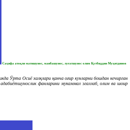
Саҳифа атоқли матншунос, манбашунос, луғатшунос олим Қутбиддин Муҳитдинов
да Ўрта Осиё халқлари қанча оғир кунларни бошдан кечирган
а адабиётшунослик фанларини мукаммал эгаллаб, олим ва шоир