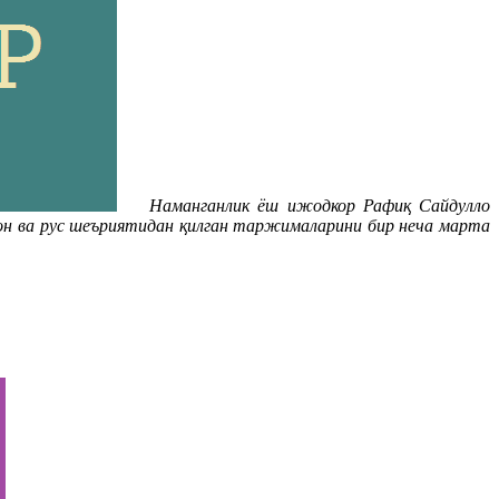
Наманганлик ёш ижодкор Рафиқ Сайдулло
он ва рус шеъриятидан қилган таржималарини бир неча марта