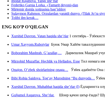
Ibodat Rajabova. Yangi she’rlar
Federiko Garsia Lorka. «Tamarit devoni»dan
Mirtemir domla xotirasiga bag’ishlov
Sulaymon Rahmon. Orzulardan yaratdi dunyo. (Tilak Jo’ra siyrati
Tolibi ilm kerak…
ENG KO’P O’QILGAN
Xurshid Davron. Vatan haqida she’rlar
1 сентябрь - Ўзбекис
Umar Xayyom.Ruboiylar
Буюк Умар Хайём таваллудининг 
Boborahim Mashrab. G’azallar,…
Дарвешлик Машраб учун ш
Mirzohid Muzaffar. Hechlik va Hellados. Esse
Тил нимага им
Onajon. O’zbek shoirlarining onaga…
Ўзбек адабиёти Она ҳ
Bibi Robia Saidova. Tog‘ay Murodning “Bu dunyoda…
Ўзбек
Xurshid Davron. Muhabbat haqida she’rlar (I)
Ёдларингга ол
Guljamol Asqarova. She’rlar.
Шоир қачон шеър ёзади? Шу с