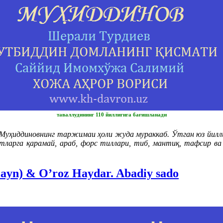
таваллудининг 110 йиллигига бағишланади
ҳиддиновнинг таржимаи ҳоли жуда мураккаб. Ўтган юз йиллик
атларга қарамай, араб, форс тиллари, тиб, мантиқ, тафсир в
layn) & O’roz Haydar. Abadiy sado