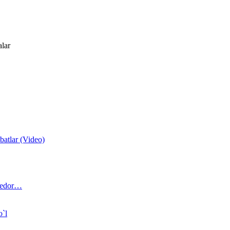
alar
atlar (Video)
 bedor…
o`l