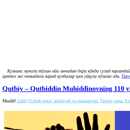
Кузнинг мунгли тўлин ойи анчадан бери кўкда сузиб юрганда
ҳатто энг чеккадаги ғариб кулбалар ҳам уйқуга чўмган эди.
Davo
Qutbiy – Qutbiddin Muhiddinovning 110 yi
Muallif
Adib
:
O'zbek tarixi, adabiyoti va madaniyati
,
Tarixiy sana
,
Xo