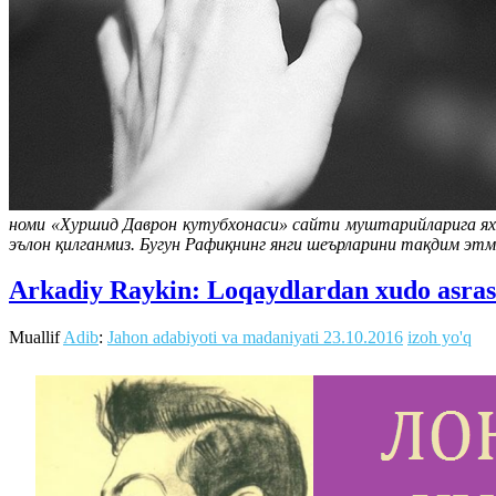
номи «Хуршид Даврон кутубхонаси» сайти муштарийларига ях
эълон қилганмиз. Бугун Рафиқнинг янги шеърларини тақдим эт
Arkadiy Raykin: Loqaydlardan xudo asras
Muallif
Adib
:
Jahon adabiyoti va madaniyati
23.10.2016
izoh yo'q