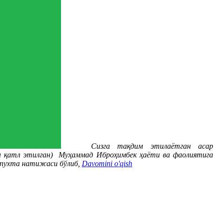
Cизга тақдим этилаётган асар
ан қатл этилган) Муҳаммад Иброҳимбек ҳаёти ва фаолиятига
 пухта натижаси бўлиб,
Davomini o'qish