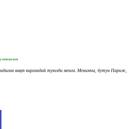
 топган кун
ладиган вақт киргандай туюлди менга. Менимча, бутун Париж,