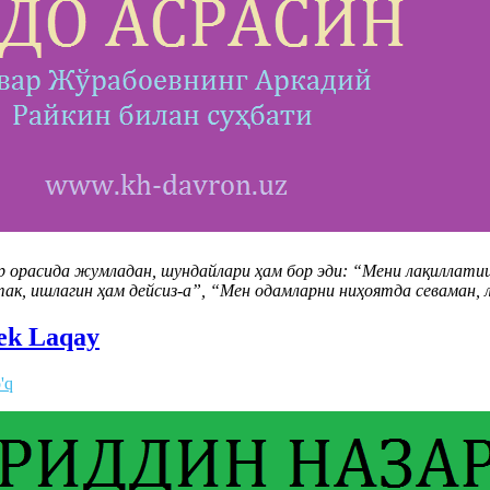
ар орасида жумладан, шундайлари ҳам бор эди: “Мени лақиллати
так, ишлагин ҳам дейсиз-а”, “Мен одамларни ниҳоятда севаман,
ek Laqay
'q