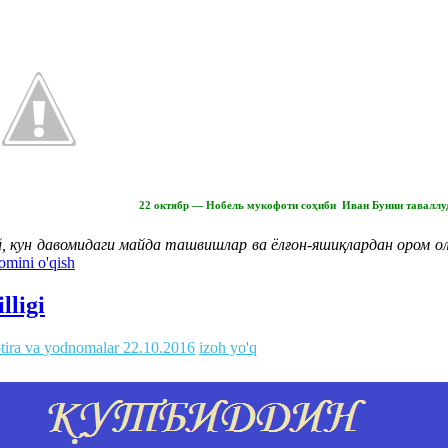
22 октябр — Нобель мукофоти соҳиби Иван Бунин таваллуд
й, кун давомидаги майда ташвишлар ва ёлғон-яшиқлардан ором о
mini o'qish
lligi
tira va yodnomalar
22.10.2016
izoh yo'q