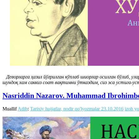
Деворларга ҳазил йўғрилган кўплаб шиорлар осилган бўлиб, ул
шундоқ хам саккиз соат вақтимни ўтказдим, сиз эса устига-ус
Nasriddin Nazarov. Muhammad Ibrohimb
Muallif
Adib
:
Tarixiy hujjatlar, nodir qo'lyozmalar
23.10.2016
izoh yo