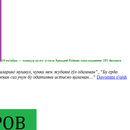
24 октябрь — машҳур кулгу устаси Аркадий Райкин таваллудининг 105 йиллиги
шларинг мушкул, чунки мен жудаям гўл одамман”, “Бу ерда
 лекин сиз учун бу одатимни истисно қиламан…”
Davomini o'qish