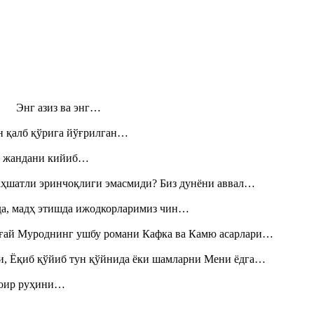
н! Энг азиз ва энг…
н қалб қўрига йўғрилган…
», жандани кийиб…
аҳшатли эринчоқлиги эмасмиди? Биз дунёни аввал…
шда, мадҳ этишда ижодкорларимиз чин…
Тоғай Муроднинг ушбу романи Кафка ва Камю асарлари…
и, Ёқиб қўйиб тун қўйнида ёки шамларни Мени ёдга…
шоир руҳини…