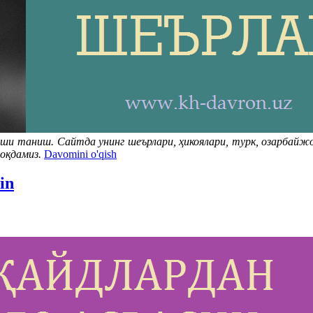
ши таниш. Сайтда унинг шеърлари, ҳикоялари, турк, озарбайж
моқдамиз.
Davomini o'qish
in