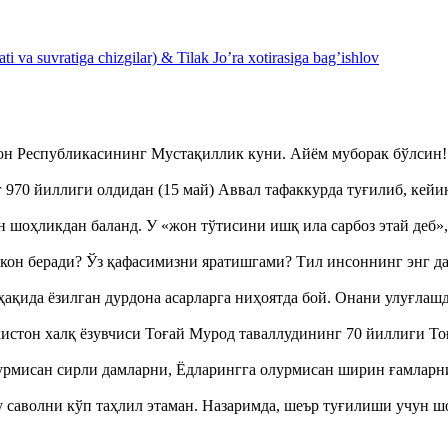
 va suvratiga chizgilar) & Tilak Jo’ra xotirasiga bag’ishlov
тон Республикасининг Мустақиллик куни. Айём муборак бўлси
970 йиллиги олдидан (15 май) Аввал тафаккурда туғилиб, кейи
оҳликдан баланд. У «жон тўтисини ишқ ила сарбоз этай деб
кон беради? Ўз қафасимизни яратишгами? Тил инсоннинг энг д
ақида ёзилган дурдона асарларга ниҳоятда бой. Онани улуғла
истон халқ ёзувчиси Тоғай Мурод таваллудининг 70 йиллиги 
урмисан сирли дамларни, Ёдларингга олурмисан ширин ғамларн
аволни кўп таҳлил этаман. Назаримда, шеър туғилиши учун 