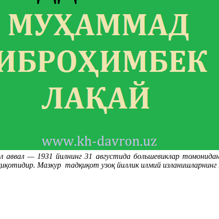
йил аввал — 1931 йилнинг 31 августида большевиклар томонид
иқотидир. Мазкур тадқиқот узоқ йиллик илмий изланишларнинг