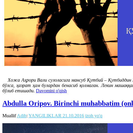
Хожа Аҳрори Вали сулоласига мансуб Қутбий – Қутбиддин Му
бўлса, ҳазрат ҳам булардан бенасиб қолмаган. Лекин машаққ
бўлиб етишади.
Davomini o'qish
Abdulla Oripov. Birinchi muhabbatim (on
Muallif
Adib
:
YANGILIKLAR
21.10.2016
izoh yo'q