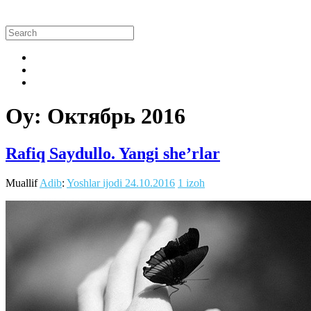
Oy:
Октябрь 2016
Rafiq Saydullo. Yangi she’rlar
Muallif
Adib
:
Yoshlar ijodi
24.10.2016
1 izoh