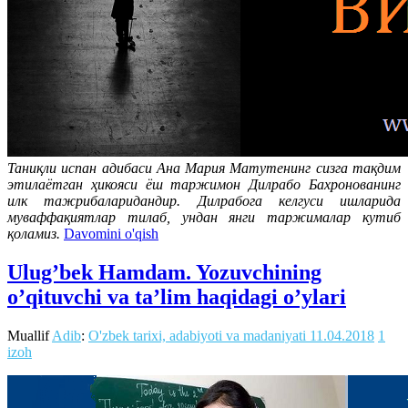
Таниқли испан адибаси Ана Мария Матутенинг сизга тақдим
этилаётган ҳикояси ёш таржимон Дилрабо Бахронованинг
илк тажрибаларидандир. Дилрабога келгуси ишларида
муваффақиятлар тилаб, ундан янги таржималар кутиб
қоламиз.
Davomini o'qish
Ulug’bek Hamdam. Yozuvchining
o’qituvchi va ta’lim haqidagi o’ylari
Muallif
Adib
:
O'zbek tarixi, adabiyoti va madaniyati
11.04.2018
1
izoh