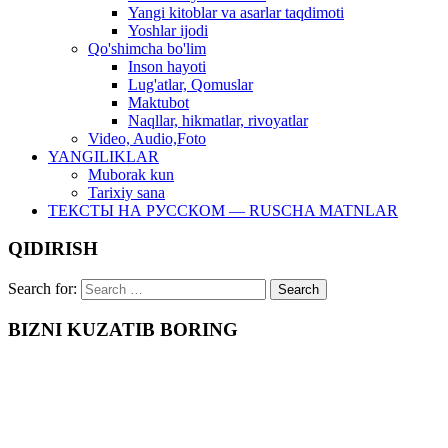
Yangi kitoblar va asarlar taqdimoti
Yoshlar ijodi
Qo'shimcha bo'lim
Inson hayoti
Lug'atlar, Qomuslar
Maktubot
Naqllar, hikmatlar, rivoyatlar
Video, Audio,Foto
YANGILIKLAR
Muborak kun
Tarixiy sana
ТЕКСТЫ НА РУССКОМ — RUSCHA MATNLAR
QIDIRISH
Search for:
BIZNI KUZATIB BORING