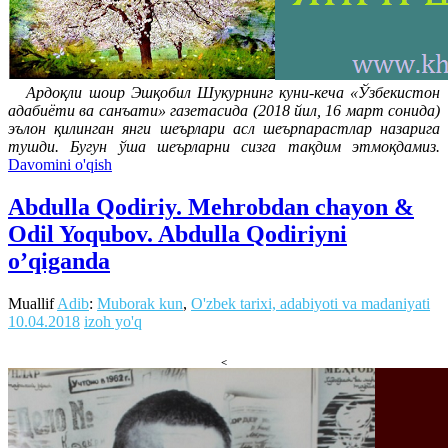
Ардоқли шоир Эшқобил Шукурнинг куни-кеча «Ўзбекистон
адабиёти ва санъати» газетасида (2018 йил, 16 март сонида)
эълон қилинган янги шеърлари асл шеърпарастлар назарига
тушди. Бугун ўша шеърларни сизга тақдим этмоқдамиз.
Davomini o'qish
Abdulla Qodiriy. Mehrobdan chayon &
Odil Yoqubov. Abdulla Qodiriyni
o’qiganda
Muallif
Adib
:
Muborak kun
,
O'zbek tarixi, adabiyoti va madaniyati
10.04.2018
izoh yo'q
<