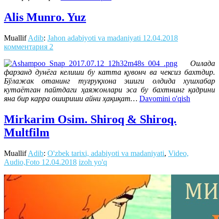
Alis Munro. Yuz
Muallif
Adib
:
Jahon adabiyoti va madaniyati
12.04.2018
комментария 2
Оилада
фарзанд дунёга келиши бу катта қувонч ва чексиз бахтдир.
Бўлажак отанинг туғруқхона эшиги олдида хушхабар
кутаётган пайтдаги ҳаяжонлари эса бу бахтнинг қадрини
яна бир карра ошириши айни ҳақиқат…
Davomini o'qish
Mirkarim Osim. Shiroq & Shiroq.
Multfilm
Muallif
Adib
:
O'zbek tarixi, adabiyoti va madaniyati
,
Video,
Audio,Foto
12.04.2018
izoh yo'q