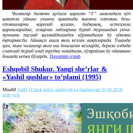
Чилангар балкони қуёшга қараган “Г” шаклидаги кўп
қаватли уйнинг учинчи қаватида яшовчи олтмиш беш-
етмишларни қоралаб қолган, бадқовоқ, истеҳзоли
қарашларидан, гезарган лабларини буриб туришидан унча-
мунчани писанд қилмайдигандек кўринадиган бу одамни
ёқтирмасди. Айниқса ишга янги келган вақтларида. Ўшанда
ҳам, яъни чилангар янги иш бошлаган кезларда, дераза олдида
соатлаб туриб олиб трубка чекадиган, хўмрайган бу одамнинг
бошида кепка бўларди.
Davomini o'qish
Eshqobil Shukur. Yangi she’rlar &
«Yashil qushlar» to’plami (1995)
Muallif
Adib
:
O'zbek tarixi, adabiyoti va madaniyati
10.04.2018
izoh yo'q