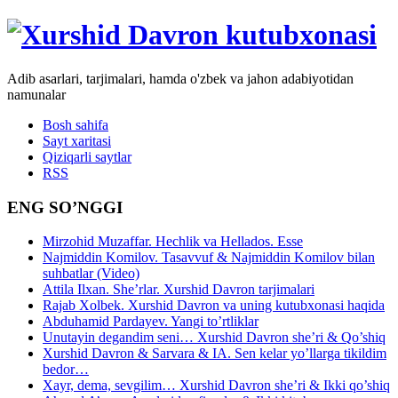
Adib asarlari, tarjimalari, hamda o'zbek va jahon adabiyotidan
namunalar
Bosh sahifa
Sayt xaritasi
Qiziqarli saytlar
RSS
ENG SO’NGGI
Mirzohid Muzaffar. Hechlik va Hellados. Esse
Najmiddin Komilov. Tasavvuf & Najmiddin Komilov bilan
suhbatlar (Video)
Attila Ilxan. She’rlar. Xurshid Davron tarjimalari
Rajab Xolbek. Xurshid Davron va uning kutubxonasi haqida
Abduhamid Pardayev. Yangi to’rtliklar
Unutayin degandim seni… Xurshid Davron she’ri & Qo’shiq
Xurshid Davron & Sarvara & IA. Sen kelar yo’llarga tikildim
bedor…
Xayr, dema, sevgilim… Xurshid Davron she’ri & Ikki qo’shiq