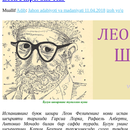
Muallif
Adib
:
Jahon adabiyoti va madaniyati
11.04.2018
izoh yo'q
Бугун шоирнинг туғилган куни
Испаниянинг буюк шоири Леон Фелипенинг номи испан
шеърияти тарихида Гарсиа Лорка, Рафаель Алберти,
Антонио Мочадо билан бир сафда туради. Бугун унинг
шеърларини Карим Баҳриев таржимасида сизга тақдим