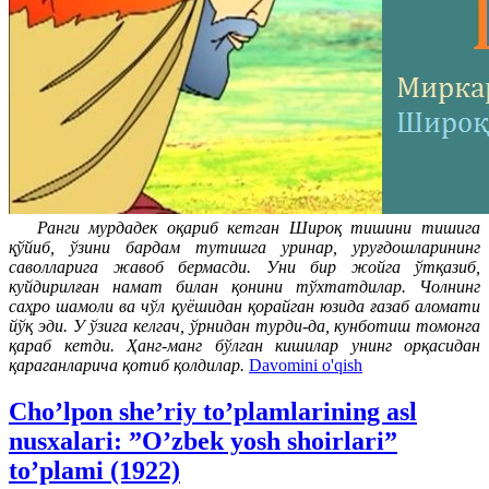
Ранги мурдадек оқариб кетган Широқ тишини тишига
қўйиб, ўзини бардам тутишга уринар, уруғдошларининг
саволларига жавоб бермасди. Уни бир жойга ўтқазиб,
куйдирилған намат билан қонини тўхтатдилар. Чолнинг
саҳро шамоли ва чўл қуёшидан қорайган юзида ғазаб аломати
йўқ эди. У ўзига келгач, ўрнидан турди-да, кунботиш томонга
қараб кетди. Ҳанг-манг бўлган кишилар унинг орқасидан
қараганларича қотиб қолдилар.
Davomini o'qish
Cho’lpon she’riy to’plamlarining asl
nusxalari: ”O’zbek yosh shoirlari”
to’plami (1922)