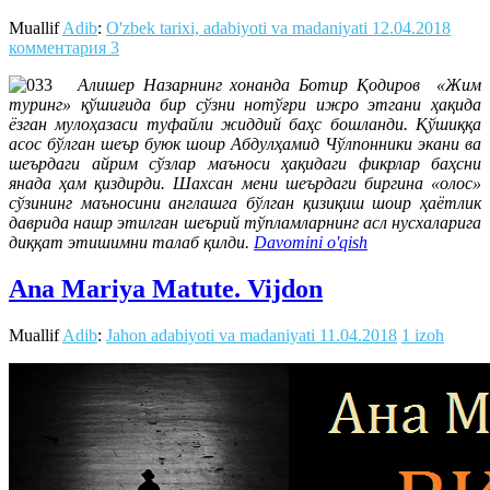
Muallif
Adib
:
O'zbek tarixi, adabiyoti va madaniyati
12.04.2018
комментария 3
Алишер Назарнинг хонанда Ботир Қодиров «Жим
туринг» қўшиғида бир сўзни нотўғри ижро этгани ҳақида
ёзган мулоҳазаси туфайли жиддий баҳс бошланди. Қўшиққа
асос бўлган шеър буюк шоир Абдулҳамид Чўлпонники экани ва
шеърдаги айрим сўзлар маъноси ҳақидаги фикрлар баҳсни
янада ҳам қиздирди. Шахсан мени шеърдаги биргина «олос»
сўзининг маъносини англашга бўлган қизиқиш шоир ҳаётлик
даврида нашр этилган шеърий тўпламларнинг асл нусхаларига
диққат этишимни талаб қилди.
Davomini o'qish
Ana Mariya Matute. Vijdon
Muallif
Adib
:
Jahon adabiyoti va madaniyati
11.04.2018
1 izoh