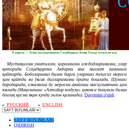
9 апрель — буюк ватандошимиз Соҳибқирон Амир Темур туғилган кун
Мустақиллик унитилган, қораланган аждодларимизни, улар
қаторида Соҳибқирони Акбарни яна миллат заминига
қайтарди. Боболаримиз билан бирга уларнинг тенгсиз мероси
ҳам қайтди ва ўксик дилларимизни ёрита бошлади. Шунинг
баробарида, елкамизга бу меросни авайлаш масъулиятини ҳам
юклади (Мақоланинг «Алтойир юлдузи» ҳикояси таҳлили билан
боғлиқ қисми яқин кунда эълон қилинади).
Davomini o'qish
РУССКИЙ
ENGLISH
SAYT BO'LIMLARI
QIDIRISH