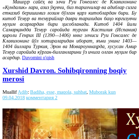
Машҳур сайёҳ ва элчи Руи Гонеалес де Клавихонинг
«Кундалик» лари, азиз ўқувчи, биз тарихчилар ва адиблар сизга
етказиб беришимиз лозим бўлган қарз китоблардан бири. Бу
китоб Темур ва темурийлар даври тарихидан баҳо юргизувчи
муҳим асарлардан бири ҳисобланади. Китоб 1404 йили
Самарқандда Темур саройида турган Кастилия (Испания)
қироли Генрих III (1390—1406) нннг элчиси Руи Гонсалес де
Клавихонинг йўл хотираларидан иборат, яъни унинг 1403—
1404 йиллари Туркия, Эрон ва Мовароуннаҳрда, хусусан Амир
Темур саройида кўрган-билганларини ўз ичига олган муҳим бир
асардир.
Davomini o'qish
Xurshid Davron. Sohibqironning boqiy
merosi
Muallif
Adib
:
Badiha, esse, maqola, suhbat
,
Muborak kun
09.04.2018
комментария 2