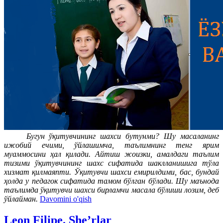
Бугун ўқитувчининг шахси бутунми? Шу масаланинг
ижобий ечими, ўйлашимча, таълимнинг тенг ярим
муаммосини ҳал қилади. Айтиш жоизки, амалдаги таълим
тизими ўқитувчининг шахс сифатида шаклланишига тўла
хизмат қилмаяпти. Ўқитувчи шахси емирилдими, бас, бундай
ҳолда у педагок сифатида тамом бўлган бўлади. Шу маънода
таълимда ўқитувчи шахси бирламчи масала бўлиши лозим, деб
ўйлайман.
Davomini o'qish
Leon Filipe. She’rlar