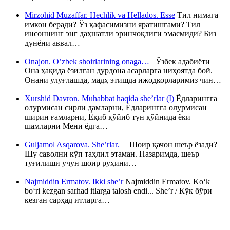
Mirzohid Muzaffar. Hechlik va Hellados. Esse
Тил нимага
имкон беради? Ўз қафасимизни яратишгами? Тил
инсоннинг энг даҳшатли эринчоқлиги эмасмиди? Биз
дунёни аввал…
Onajon. O’zbek shoirlarining onaga…
Ўзбек адабиёти
Она ҳақида ёзилган дурдона асарларга ниҳоятда бой.
Онани улуғлашда, мадҳ этишда ижодкорларимиз чин…
Xurshid Davron. Muhabbat haqida she’rlar (I)
Ёдларингга
олурмисан сирли дамларни, Ёдларингга олурмисан
ширин ғамларни, Ёқиб қўйиб тун қўйнида ёки
шамларни Мени ёдга…
Guljamol Asqarova. She’rlar.
Шоир қачон шеър ёзади?
Шу саволни кўп таҳлил этаман. Назаримда, шеър
туғилиши учун шоир руҳини…
Najmiddin Ermatov. Ikki she’r
Najmiddin Ermatov. Ko‘k
bo‘ri kezgan sarhad itlarga talosh endi... She’r / Кўк бўри
кезган сарҳад итларга…