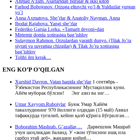
Ahmad A’zam. Asarlaridan fiqralar & Ikki kitob
Farhod Bobojonov. Orzuga eltuvchi yo‘l & Yulduzlar yurgan
yo`l
Anna Axmatova. She’rlar & Anatoliy Nayman. Anna
Ibodat Rajabova. Yangi she’rlar
Federiko Garsia Lorka. «Tamarit devoni»dan
Mirtemir domla xotirasiga bag’ishlov
Sulaymon Rahmon. Orzulardan yaratdi dunyo. (Tilak Jo’ra
siyrati va suvratiga chizgilar) & Tilak Jo’ra xotirasiga
bag’ishlov
Tolibi ilm kerak…
ENG KO’P O’QILGAN
Xurshid Davron. Vatan haqida she’rlar
1 сентябрь -
Ўзбекистон Республикасининг Мустақиллик куни.
Айём муборак бўлсин! Энг азиз ва энг…
Umar Xayyom.Ruboiylar
Буюк Умар Хайём
таваллудининг 970 йиллиги олдидан (15 май) Аввал
тафаккурда туғилиб, кейин қалб қўрига йўғрилган…
Boborahim Mashrab. G’azallar,…
Дарвешлик Машраб
учун шоҳликдан баланд. У «жон тўтисини ишқ ила
сарбоз этай деб», жандани кийиб…