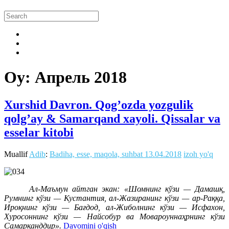
Oy:
Апрель 2018
Xurshid Davron. Qog’ozda yozgulik
qolg’ay & Samarqand xayoli. Qissalar va
esselar kitobi
Muallif
Adib
:
Badiha, esse, maqola, suhbat
13.04.2018
izoh yo'q
Ал-Маъмун айтган экан: «Шомнинг кўзи — Дамашқ,
Румнинг кўзи — Кустантия, ал-Жазиранинг кўзи — ар-Раққа,
Ироқнинг кўзи — Бағдод, ал-Жиболнинг кўзи — Исфахон,
Хуросоннинг кўзи — Найсобур ва Мовароуннаҳрнинг кўзи
Самарқанддир».
Davomini o'qish