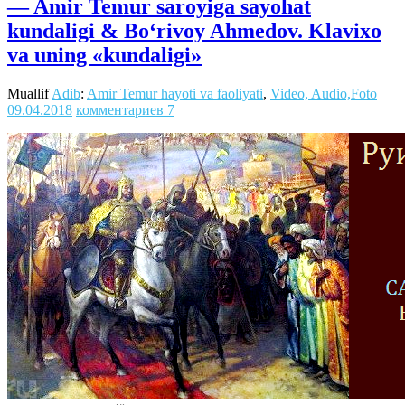
— Amir Temur saroyiga sayohat
kundaligi & Bo‘rivoy Ahmedov. Klavixo
va uning «kundaligi»
Muallif
Adib
:
Amir Temur hayoti va faoliyati
,
Video, Audio,Foto
09.04.2018
комментариев 7