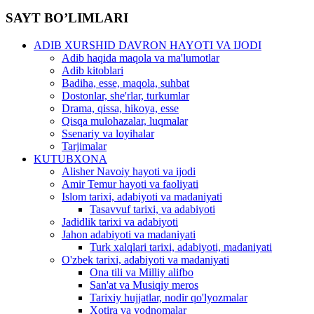
SAYT BO’LIMLARI
ADIB XURSHID DAVRON HAYOTI VA IJODI
Adib haqida maqola va ma'lumotlar
Adib kitoblari
Badiha, esse, maqola, suhbat
Dostonlar, she'rlar, turkumlar
Drama, qissa, hikoya, esse
Qisqa mulohazalar, luqmalar
Ssenariy va loyihalar
Tarjimalar
KUTUBXONA
Alisher Navoiy hayoti va ijodi
Amir Temur hayoti va faoliyati
Islom tarixi, adabiyoti va madaniyati
Tasavvuf tarixi, va adabiyoti
Jadidlik tarixi va adabiyoti
Jahon adabiyoti va madaniyati
Turk xalqlari tarixi, adabiyoti, madaniyati
O'zbek tarixi, adabiyoti va madaniyati
Ona tili va Milliy alifbo
San'at va Musiqiy meros
Tarixiy hujjatlar, nodir qo'lyozmalar
Xotira va yodnomalar