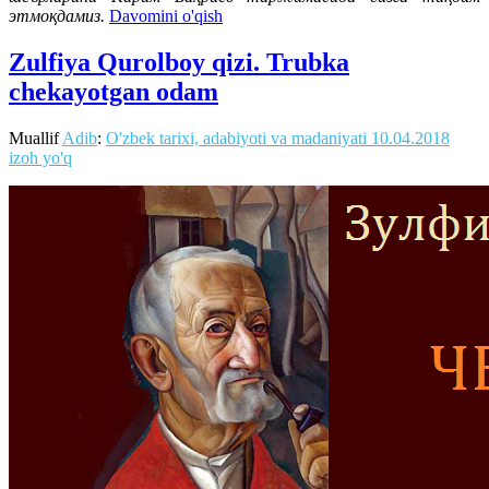
этмоқдамиз.
Davomini o'qish
Zulfiya Qurolboy qizi. Trubka
chekayotgan odam
Muallif
Adib
:
O'zbek tarixi, adabiyoti va madaniyati
10.04.2018
izoh yo'q