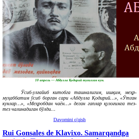
10 апрель — Абдулла Қодирий туғилган кун.
Ўсиб-улғайиб китобга ташналигим, ишқим, меҳр-
муҳаббатим ўсиб борган сари «Абдулла Қодирий…», «Ўтган
кунлар…», «Меҳробдан чаён…» деган гаплар қулоғимга тез-
тез чалинадиган бўлди…
Davomini o'qish
Rui Gonsales de Klavixo. Samarqandga