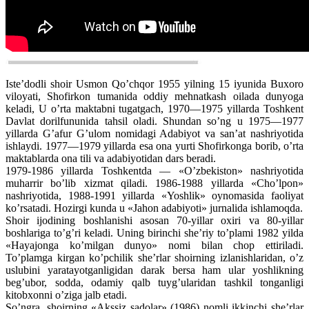
Iste’dodli shoir Usmon Qo’chqor 1955 yilning 15 iyunida Buxoro
viloyati, Shofirkon tumanida oddiy mehnatkash oilada dunyoga
keladi, U o’rta maktabni tugatgach, 1970—1975 yillarda Toshkent
Davlat dorilfununida tahsil oladi. Shundan so’ng u 1975—1977
yillarda G’afur G’ulom nomidagi Adabiyot va san’at nashriyotida
ishlaydi. 1977—1979 yillarda esa ona yurti Shofirkonga borib, o’rta
maktablarda ona tili va adabiyotidan dars beradi.
1979-1986 yillarda Toshkentda — «O’zbekiston» nashriyotida
muharrir bo’lib xizmat qiladi. 1986-1988 yillarda «Cho’lpon»
nashriyotida, 1988-1991 yillarda «Yoshlik» oynomasida faoliyat
ko’rsatadi. Hozirgi kunda u «Jahon adabiyoti» jurnalida ishlamoqda.
Shoir ijodining boshlanishi asosan 70-yillar oxiri va 80-yillar
boshlariga to’g’ri keladi. Uning birinchi she’riy to’plami 1982 yilda
«Hayajonga ko’milgan dunyo» nomi bilan chop ettiriladi.
To’plamga kirgan ko’pchilik she’rlar shoirning izlanishlaridan, o’z
uslubini yaratayotganligidan darak bersa ham ular yoshlikning
beg’ubor, sodda, odamiy qalb tuyg’ularidan tashkil tonganligi
kitobxonni o’ziga jalb etadi.
So’ngra, shoirning «Akssiz sadolar» (1986) nomli ikkinchi she’rlar