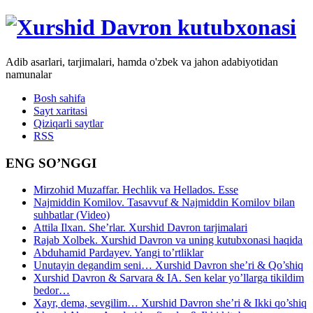
Adib asarlari, tarjimalari, hamda o'zbek va jahon adabiyotidan
namunalar
Bosh sahifa
Sayt xaritasi
Qiziqarli saytlar
RSS
ENG SO’NGGI
Mirzohid Muzaffar. Hechlik va Hellados. Esse
Najmiddin Komilov. Tasavvuf & Najmiddin Komilov bilan
suhbatlar (Video)
Attila Ilxan. She’rlar. Xurshid Davron tarjimalari
Rajab Xolbek. Xurshid Davron va uning kutubxonasi haqida
Abduhamid Pardayev. Yangi to’rtliklar
Unutayin degandim seni… Xurshid Davron she’ri & Qo’shiq
Xurshid Davron & Sarvara & IA. Sen kelar yo’llarga tikildim
bedor…
Xayr, dema, sevgilim… Xurshid Davron she’ri & Ikki qo’shiq