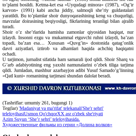
to’plami bosildi. Ketma-ket esa «Uyqudagi minora» (1987), «Og’ir
karvon» (1991) kabi ancha jiddiy, salmoqli she’riy guldastalari
yaratildi. Bu to’plamlar shoir dunyoqarashining keng va chuqurligi,
mavzular doirasining beqiyosligi, fikrlarining teranligi bilan ajralib
turadi.
Shoir o’z she’rlarida hamisha zamonlar qiyosidan haqiqat, nur
izlaydi. Insonni ezgu va mukammal etguvchi ruhni izlaydi, ba’zan
topadi, ba’zan esa… Xususan «Quvg’in» dostonida qatag’onlik
davri aziyatlari, iztirob va alhamlari haqida achchiq haqiqatni
ochadi.
U tarjimon, jurnalist sifatida ham samarali ijod qildi. Shoir Sharq va
G’arb adabiyotining eng yaxshi namunalarini o’zbek tiliga tarjima
qildi. Jumladan, mashhur azarbayjon adibi Yusuf Samado’g’linning
«Qatl kuni» romanining tarjimasi shundan dalolat beradi.
(Tashriflar: umumiy 261, bugungi 1)
Teg(lar)
'Madaniyat va ma'rifat' telekanali
'She'r sehri'
teleloyihasi
Usmon Qo'chqor
XX asr o'zbek she'riyati
Azim Suyun ‘She’r sehri’ teleloyihasida.
Художественные фильмы из серии «Долина волков»