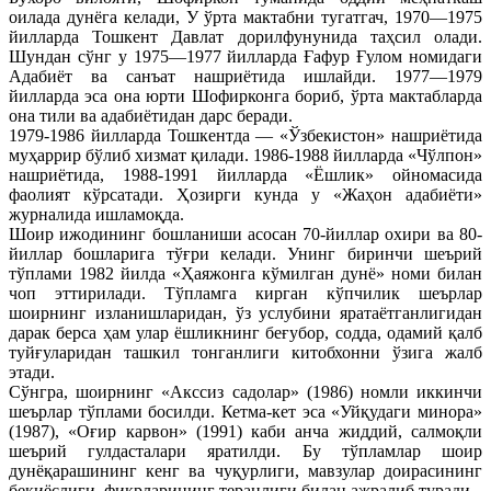
оилада дунёга келади, У ўрта мактабни тугатгач, 1970—1975
йилларда Тошкент Давлат дорилфунунида таҳсил олади.
Шундан сўнг у 1975—1977 йилларда Ғафур Ғулом номидаги
Адабиёт ва санъат нашриётида ишлайди. 1977—1979
йилларда эса она юрти Шофирконга бориб, ўрта мактабларда
она тили ва адабиётидан дарс беради.
1979-1986 йилларда Тошкентда — «Ўзбекистон» нашриётида
муҳаррир бўлиб хизмат қилади. 1986-1988 йилларда «Чўлпон»
нашриётида, 1988-1991 йилларда «Ёшлик» ойномасида
фаолият кўрсатади. Ҳозирги кунда у «Жаҳон адабиёти»
журналида ишламоқда.
Шоир ижодининг бошланиши асосан 70-йиллар охири ва 80-
йиллар бошларига тўғри келади. Унинг биринчи шеърий
тўплами 1982 йилда «Ҳаяжонга кўмилган дунё» номи билан
чоп эттирилади. Тўпламга кирган кўпчилик шеърлар
шоирнинг изланишларидан, ўз услубини яратаётганлигидан
дарак берса ҳам улар ёшликнинг беғубор, содда, одамий қалб
туйғуларидан ташкил тонганлиги китобхонни ўзига жалб
этади.
Сўнгра, шоирнинг «Акссиз садолар» (1986) номли иккинчи
шеърлар тўплами босилди. Кетма-кет эса «Уйқудаги минора»
(1987), «Оғир карвон» (1991) каби анча жиддий, салмоқли
шеърий гулдасталари яратилди. Бу тўпламлар шоир
дунёқарашининг кенг ва чуқурлиги, мавзулар доирасининг
беқиёслиги, фикрларининг теранлиги билан ажралиб туради.