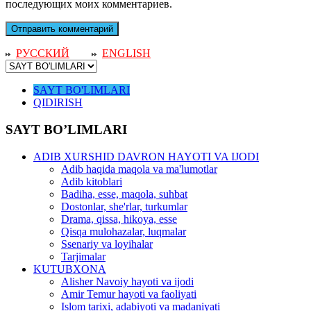
последующих моих комментариев.
РУССКИЙ
ENGLISH
SAYT BO'LIMLARI
QIDIRISH
SAYT BO’LIMLARI
ADIB XURSHID DAVRON HAYOTI VA IJODI
Adib haqida maqola va ma'lumotlar
Adib kitoblari
Badiha, esse, maqola, suhbat
Dostonlar, she'rlar, turkumlar
Drama, qissa, hikoya, esse
Qisqa mulohazalar, luqmalar
Ssenariy va loyihalar
Tarjimalar
KUTUBXONA
Alisher Navoiy hayoti va ijodi
Amir Temur hayoti va faoliyati
Islom tarixi, adabiyoti va madaniyati