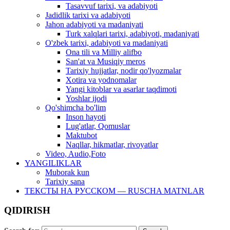
Tasavvuf tarixi, va adabiyoti
Jadidlik tarixi va adabiyoti
Jahon adabiyoti va madaniyati
Turk xalqlari tarixi, adabiyoti, madaniyati
O'zbek tarixi, adabiyoti va madaniyati
Ona tili va Milliy alifbo
San'at va Musiqiy meros
Tarixiy hujjatlar, nodir qo'lyozmalar
Xotira va yodnomalar
Yangi kitoblar va asarlar taqdimoti
Yoshlar ijodi
Qo'shimcha bo'lim
Inson hayoti
Lug'atlar, Qomuslar
Maktubot
Naqllar, hikmatlar, rivoyatlar
Video, Audio,Foto
YANGILIKLAR
Muborak kun
Tarixiy sana
ТЕКСТЫ НА РУССКОМ — RUSCHA MATNLAR
QIDIRISH