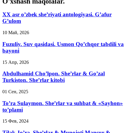
O'xshash maqolalar.
XX asr o’zbek she’riyati antologiyasi. G’afur
G’ulom
10 Май, 2026
Fuzuliy. Suv qasidasi. Usmon Qo’chqor tabdili va
bayoni
15 Апр, 2026
Abdulhamid Cho’lpon. She’rlar & Go’zal
Turkiston. She’rlar kitobi
01 Сен, 2025
To’ra Sulaymon. She’rlar va suhbat & «Sayhon»
to’plami
15 Фев, 2024
Tilak Jo’ra. She’rlar & Munojoti Mansur &