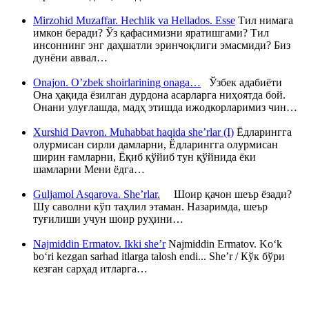
Mirzohid Muzaffar. Hechlik va Hellados. Esse
Тил нимага
имкон беради? Ўз қафасимизни яратишгами? Тил
инсоннинг энг даҳшатли эринчоқлиги эмасмиди? Биз
дунёни аввал…
Onajon. O’zbek shoirlarining onaga…
Ўзбек адабиёти
Она ҳақида ёзилган дурдона асарларга ниҳоятда бой.
Онани улуғлашда, мадҳ этишда ижодкорларимиз чин…
Xurshid Davron. Muhabbat haqida she’rlar (I)
Ёдларингга
олурмисан сирли дамларни, Ёдларингга олурмисан
ширин ғамларни, Ёқиб қўйиб тун қўйнида ёки
шамларни Мени ёдга…
Guljamol Asqarova. She’rlar.
Шоир қачон шеър ёзади?
Шу саволни кўп таҳлил этаман. Назаримда, шеър
туғилиши учун шоир руҳини…
Najmiddin Ermatov. Ikki she’r
Najmiddin Ermatov. Ko‘k
bo‘ri kezgan sarhad itlarga talosh endi... She’r / Кўк бўри
кезган сарҳад итларга…