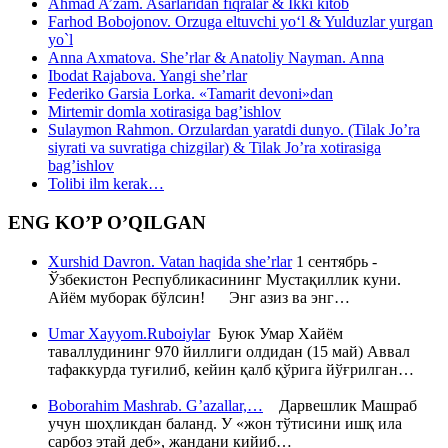
Ahmad A’zam. Asarlaridan fiqralar & Ikki kitob
Farhod Bobojonov. Orzuga eltuvchi yo‘l & Yulduzlar yurgan
yo`l
Anna Axmatova. She’rlar & Anatoliy Nayman. Anna
Ibodat Rajabova. Yangi she’rlar
Federiko Garsia Lorka. «Tamarit devoni»dan
Mirtemir domla xotirasiga bag’ishlov
Sulaymon Rahmon. Orzulardan yaratdi dunyo. (Tilak Jo’ra
siyrati va suvratiga chizgilar) & Tilak Jo’ra xotirasiga
bag’ishlov
Tolibi ilm kerak…
ENG KO’P O’QILGAN
Xurshid Davron. Vatan haqida she’rlar
1 сентябрь -
Ўзбекистон Республикасининг Мустақиллик куни.
Айём муборак бўлсин! Энг азиз ва энг…
Umar Xayyom.Ruboiylar
Буюк Умар Хайём
таваллудининг 970 йиллиги олдидан (15 май) Аввал
тафаккурда туғилиб, кейин қалб қўрига йўғрилган…
Boborahim Mashrab. G’azallar,…
Дарвешлик Машраб
учун шоҳликдан баланд. У «жон тўтисини ишқ ила
сарбоз этай деб», жандани кийиб…