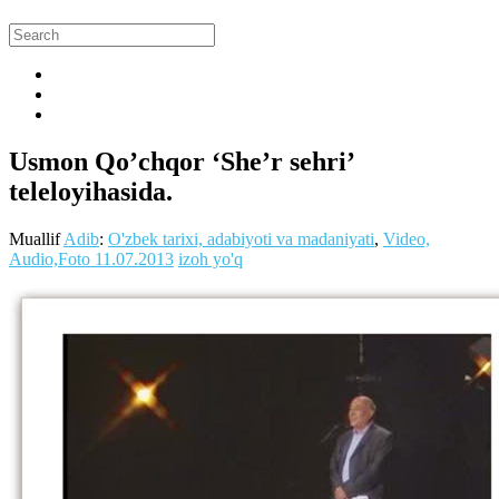
Usmon Qo’chqor ‘She’r sehri’
teleloyihasida.
Muallif
Adib
:
O'zbek tarixi, adabiyoti va madaniyati
,
Video,
Audio,Foto
11.07.2013
izoh yo'q