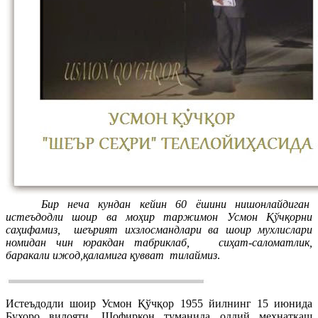
Бир неча кундан кейин 60 ёшини нишонлайдиган
истеъдодли шоир ва моҳир таржимон Усмон Қўчқорни
саҳифамиз, шеърият ихзлосмандлари ва шоир мухлислари
номидан чин юракдан табриклаб, сиҳат-саломатлик,
баракали ижод,қаламига қувват тилаймиз
.
Истеъдодли шоир Усмон Қўчқор 1955 йилнинг 15 июнида
Бухоро вилояти, Шофиркон туманида оддий меҳнаткаш