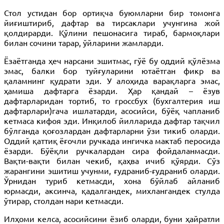
Стол устидан бор ортиқча буюмларни бир томонга
йиғиштириб, дафтар ва тирсаклари учунгина жой
қолдирарди. Қўлини пешонасига тираб, бармоқлари
билан сочини тарар, ўйларини жамларди.
Ёзаётганда ҳеч нарсани эшитмас, гўё бу оддий қўлёзма
эмас, балки бор туйғуларини ютаётган фикр ва
қаламнинг қудрати эди. У алоҳида варақларга эмас,
ҳамиша дафтарга ёзарди. Ҳар қандай – ёзув
дафтарларидан тортиб, то гроссбух (бухгалтерия иш
дафтарлари)гача ишлатарди, асосийси, бўёқ чапланиб
кетмаса кифоя эди. Инқилоб йилларида дафтар тақчил
бўл­ганда қоғозлардан дафтарларни ўзи тикиб оларди.
Оддий қаттиқ ёғочли ручкада ингичка мактаб перосида
ёзарди. Бўёқли ручкалардан сира фойдаланмасди.
Вақти-вақти билан чекиб, қаҳва ичиб қўярди. Сўз
жарангини эшитиш учунми, ғудраниб-ғудраниб оларди.
Ўрнидан туриб кетмасди, хона бўйлаб айланиб
юрмасди, аксинча, қадалгандек, михлангандек стулда
ўтирар, столдан нари кетмасди.
Илҳоми келса, асосийсини ёзиб оларди, буни ҳайратли