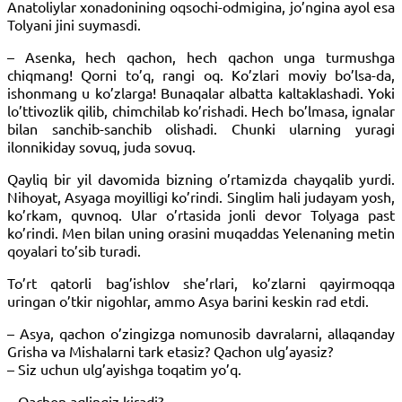
Anatoliylar xonadonining oqsochi-odmigina, jo’ngina ayol esa
Tolyani jini suymasdi.
– Asenka, hech qachon, hech qachon unga turmushga
chiqmang! Qorni to’q, rangi oq. Ko’zlari moviy bo’lsa-da,
ishonmang u ko’zlarga! Bunaqalar albatta kaltaklashadi. Yoki
lo’ttivozlik qilib, chimchilab ko’rishadi. Hech bo’lmasa, ignalar
bilan sanchib-sanchib olishadi. Chunki ularning yuragi
ilonnikiday sovuq, juda sovuq.
Qayliq bir yil davomida bizning o’rtamizda chayqalib yurdi.
Nihoyat, Asyaga moyilligi ko’rindi. Singlim hali judayam yosh,
ko’rkam, quvnoq. Ular o’rtasida jonli devor Tolyaga past
ko’rindi. Men bilan uning orasini muqaddas Yelenaning metin
qoyalari to’sib turadi.
To’rt qatorli bag’ishlov she’rlari, ko’zlarni qayirmoqqa
uringan o’tkir nigohlar, ammo Asya barini keskin rad etdi.
– Asya, qachon o’zingizga nomunosib davralarni, allaqanday
Grisha va Mishalarni tark etasiz? Qachon ulg’ayasiz?
– Siz uchun ulg’ayishga toqatim yo’q.
– Qachon aqlingiz kiradi?