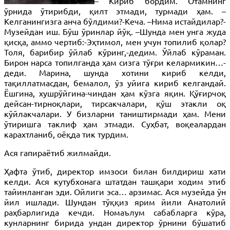
– Кириб бордим. Отамнинг
ўрнида ўтирибди, қилт этмади, турмади ҳам. –
Келганингизга анча бўлдими?-Кеча. –Нима истайдилар?-
Музейдан иш. Бўш ўринлар йўқ. –Шунда мен унга жуда
қисқа, аммо чертиб:-Эҳтимол, мен учун топилиб қолар?
Толя, барибир ўйлаб кўринг,-дедим. Ўйлаб кўраман.
Бирон нарса топилганда ҳам сизга тўғри келармикин…-
деди. Марина, шунда хотини кириб келди,
тақиллатмасдан, бемалол, ўз уйига кириб келгандай.
Ёшгина, хушрўйгина-чиндан ҳам кўзга яқин. Қўғирчоқ
дейсан-тирноқлари, тирсакчалари, қўш этакли оқ
кўйлакчалари. У бизларни таништирмади ҳам. Мени
ўтиришга таклиф ҳам этмади. Суҳбат, воқеалардан
карахтланиб, оёқда тик турдим.
Ася гапираётиб жилмайди.
Ҳафта ўтиб, директор имзоси билан билдириш хати
келди. Ася кутубхонага штатдан ташқари ходим этиб
тайинланган эди. Ойлиги эса… арзимас. Ася музейда ўн
йил ишлади. Шундан тўққиз ярим йили Анатолий
раҳбарлигида кечди. Номаълум сабабларга кўра,
кунларнинг бирида ундан директор ўрнини бўшатиб