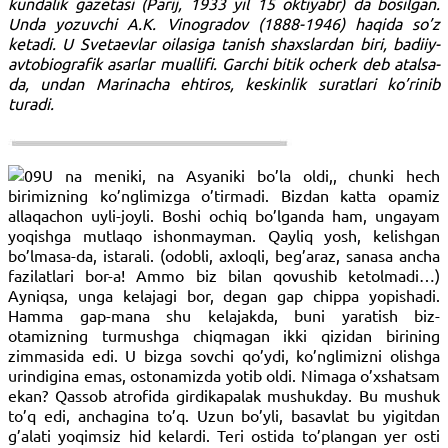
kundalik gazetasi (Parij, 1933 yil 15 oktiyabr) da bosilgan.
Unda yozuvchi A.K. Vinogradov (1888-1946) haqida so’z
ketadi. U Svetaevlar oilasiga tanish shaxslardan biri, badiiy-
avtobiografik asarlar muallifi. Garchi bitik ocherk deb atalsa-
da, undan Marinacha ehtiros, keskinlik suratlari ko’rinib
turadi.
U na meniki, na Asyaniki bo’la oldi,, chunki hech
birimizning ko’nglimizga o’tirmadi. Bizdan katta opamiz
allaqachon uyli-joyli. Boshi ochiq bo’lganda ham, ungayam
yoqishga mutlaqo ishonmayman. Qayliq yosh, kelishgan
bo’lmasa-da, istarali. (odobli, axloqli, beg’araz, sanasa ancha
fazilatlari bor-a! Ammo biz bilan qovushib ketolmadi…)
Ayniqsa, unga kelajagi bor, degan gap chippa yopishadi.
Hamma gap-mana shu kelajakda, buni yaratish biz-
otamizning turmushga chiqmagan ikki qizidan birining
zimmasida edi. U bizga sovchi qo’ydi, ko’nglimizni olishga
urindigina emas, ostonamizda yotib oldi. Nimaga o’xshatsam
ekan? Qassob atrofida girdikapalak mushukday. Bu mushuk
to’q edi, anchagina to’q. Uzun bo’yli, basavlat bu yigitdan
g’alati yoqimsiz hid kelardi. Teri ostida to’plangan yer osti