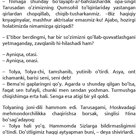
– Nimaga shunday bo’layapti-a?-bahslashardik opa-singil
Tarusadan o’zimizning Qumsohil to’lqinlariday yastangan
qirlardan chopqillab, chiqib-tusharkanmiz. –Biz haqiqiy
knyaginyalar, mashhur aktrisalar emasmiz-ku! Ajabo, hozirgi
holatimizda nimamizga qiziqadi?
– E’tibor berdingmi, har bir so’zimizni qo’llab-quvvatlashgani
yetmaganday, zavqlanib hi-hilashadi ham?
– Ayniqsa, otasi.
– Ayniqsa, onasi.
– Tolya, Tolya-chi, tamshanib, yutinib o’tirdi. Asya, ont
ichamanki, barisi seni, seni deb!
– Bema’ni gaplaringni qo’y. Agarda u shunday qilgan bo’lsa,
faqat sen tufayli, chunki men sendan yoshman. Turmushga
chiqishimga erta hali. Senga esa atigi bir yil qoldi.
Tolyaning joni-dili hammom edi. Tarusagami, Moskvadagi
mehmondorchilikka chaqirishsa borsak, singlisi Nina
bo’sag’adayoq:
– Tolya hali yo’q. Hammomda Sizlarga bildirmasligimni
o’tindi. Do’stligimiz haqqi aytyapman buni, – deya shivirlardi.