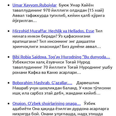
Umar Xayyom.Ruboiylar
Буюк Умар Хайём
таваллудининг 970 йиллиги олдидан (15 май)
Аввал тафаккурда туғилиб, кейин қалб қўрига
йўғрилган…
Mirzohid Muzaffar. Hechlik va Hellados. Esse
Тил
нимага имкон беради? Ўз қафасимизни
яратишгами? Тил инсоннинг энг даҳшатли
эринчоқлиги эмасмиди? Биз дунёни аввал…
Bibi Robia Saidova. Tog‘ay Murodning “Bu dunyoda…
Ўзбекистон халқ ёзувчиси Тоғай Мурод
таваллудининг 70 йиллиги Тоғай Муроднинг ушбу
романи Кафка ва Камю асарлари…
Boborahim Mashrab. G’azallar,…
Дарвешлик
Машраб учун шоҳликдан баланд. У «жон тўтисини
ишқ ила сарбоз этай деб», жандани кийиб…
Onajon. O’zbek shoirlarining onaga…
Ўзбек
адабиёти Она ҳақида ёзилган дурдона асарларга
ниҳоятда бой. Онани улуғлашда, мадҳ этишда