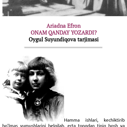
Ariadna Efron
ONAM QANDAY YOZARDI?
Oygul Suyundiqova tarjimasi
Hamma ishlari, kechiktirib
bo’lmas yumushlarini belgilab, erta tongdan tiniq bosh va