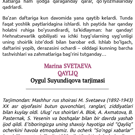
Xatlarga ham ijodga qaraganday qarar, qo’lyozmalariday
qadrlardi.
Ba’zan daftariga kun davomida yana qaytib kelardi. Tunda
faqat yoshlik paytlaridagina ishlardi. Ish paytida har qanday
holatni ruhiga bo’ysundirardi, ta’kidlayman: har qanday!
Mehnatsevarlik qobiliyati va ichki tuyg’ularning uyg’unligi
uning shoirlik iste’dodi bilan barobar edi. Ishlab bo’lgach,
daftarini yopib, derazasini ochardi – olddagi kunning barcha
tashvishlari va zahmatlariga bag’rini tutganday…
Marina SVETAEVA
QAYLIQ
Oygul Suyundiqova tarjimasi
Tarjimondan: Mashhur rus shoirasi M. Svetaeva (1892-1943)
XX asr qiyofasini butun quvonchlari, ranglari, ziddiyatlari
bilan kuylay oldi. Ulug’ rus shoirlari A. Blok, A. Axmatova, B.
Pasternak, S. Yesenin va boshqalar bilan bir davrda yashab
ijod qildi. E’tiboringizga uning shaxsiy hayotiga oid “Qayliq”
ocherkini havola etmoqdamiz. Bu ocherk “So’nggi xabarlar”