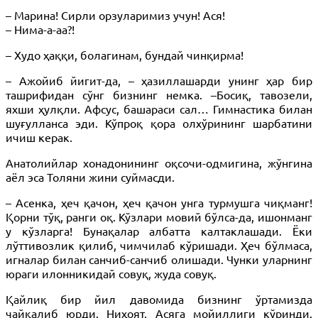
– Марина! Сирли орзуларимиз учун! Ася!
– Нима-а-аа?!
– Худо ҳаққи, болагинам, бундай чинқирма!
– Ажойиб йигит-да, – ҳазиллашарди унинг ҳар бир
ташрифидан сўнг бизнинг немка. –Босиқ, тавозели,
яхши ҳулқли. Афсус, башараси сал… Гимнастика билан
шуғулланса эди. Кўпроқ қора олхўрининг шарбатини
ичиш керак.
Анатолийлар хонадонининг оқсочи-одмигина, жўнгина
аёл эса Толяни жини суймасди.
– Асенка, ҳеч қачон, ҳеч қачон унга турмушга чиқманг!
Қорни тўқ, ранги оқ. Кўзлари мовий бўлса-да, ишонманг
у кўзларга! Бунақалар албатта калтаклашади. Ёки
лўттивозлик қилиб, чимчилаб кўришади. Ҳеч бўлмаса,
игналар билан санчиб-санчиб олишади. Чунки уларнинг
юраги илонникидай совуқ, жуда совуқ.
Қайлиқ бир йил давомида бизнинг ўртамизда
чайқалиб юрди. Ниҳоят, Асяга мойиллиги кўринди.