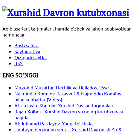
Adib asarlari, tarjimalari, hamda o'zbek va jahon adabiyotidan
namunalar
Bosh sahifa
Sayt xaritasi
Qiziqarli saytlar
RSS
ENG SO’NGGI
Mirzohid Muzaffar. Hechlik va Hellados. Esse
Najmiddin Komilov. Tasavvuf & Najmiddin Komilov
bilan suhbatlar (Video)
Attila Ilxan. She’rlar. Xurshid Davron tarjimalari
Rajab Xolbek. Xurshid Davron va uning kutubxonasi
haqida
Abduhamid Pardayev. Yangi to’rtliklar
Unutayin degandim seni… Xurshid Davron she’ri &