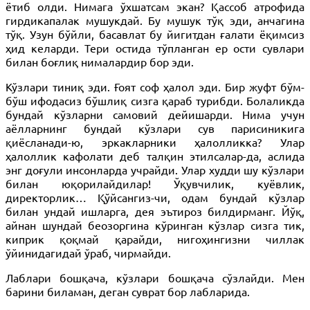
ётиб олди. Нимага ўхшатсам экан? Қассоб атрофида
гирдикапалак мушукдай. Бу мушук тўқ эди, анчагина
тўқ. Узун бўйли, басавлат бу йигитдан ғалати ёқимсиз
ҳид келарди. Тери остида тўпланган ер ости сувлари
билан боғлиқ нималардир бор эди.
Кўзлари тиниқ эди. Ғоят соф ҳалол эди. Бир жуфт бўм-
бўш ифодасиз бўшлиқ сизга қараб турибди. Болаликда
бундай кўзларни самовий дейишарди. Нима учун
аёлларнинг бундай кўзлари сув парисиникига
қиёсланади-ю, эркакларники ҳалолликка? Улар
ҳалоллик кафолати деб талқин этилсалар-да, аслида
энг доғули инсонларда учрайди. Улар худди шу кўзлари
билан юқорилайдилар! Ўқувчилик, куёвлик,
директорлик… Қўйсангиз-чи, одам бундай кўзлар
билан ундай ишларга, дея эътироз билдирманг. Йўқ,
айнан шундай беозоргина кўринган кўзлар сизга тик,
киприк қоқмай қарайди, нигоҳингизни чиллак
ўйинидагидай ўраб, чирмайди.
Лаблари бошқача, кўзлари бошқача сўзлайди. Мен
барини биламан, деган суврат бор лабларида.