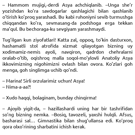
– Hammom mujigi,-derdi Asya achchiqlanib. –Unga she’r
yozishdan ko’ra savdogarlar qashlagichi bilan qashlanib
o’tirish ko’proq yarashadi. Bu kabi ruhoniyni sevib turmushga
chiqqandan ko’ra, sevmasang-da podshoga erga tekkan
ma’qul. Bu bechoraga-ku sevgiyam yarashmaydi.
Tug’ilgan kun ziyofatlari! Katta zal, oppoq, to’kin dasturxon,
hashamatli stol atrofida xizmat qilayotgan bizning uy
xodimamiz-nemis ayoli, navqiron, qadrdon chehralarni
oralab-o’tib, oqishroq malla soqol-mo’ylovli Anatoliy Asya
ikkovimizning nigohimizni ovlash bilan ovora. Ko’zlari goh
menga, goh singlimga uchib qo’ndi.
– Marina! Sirli orzularimiz uchun! Asya!
– Nima-a-aa?!
– Xudo haqqi, bolaginam, bunday chinqirma!
– Ajoyib yigit-da, – hazillashardi uning har bir tashrifidan
so’ng bizning nemka. –Bosiq, tavozeli, yaxshi hulqli. Afsus,
basharasi sal… Gimnastika bilan shug’ullansa edi. Ko’proq
qora olxo’rining sharbatini ichish kerak.