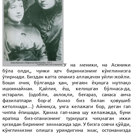
У на меники, на Асяники
бўла олди,, чунки ҳеч биримизнинг кўнглимизга
ўтирмади. Биздан катта опамиз аллақачон уйли-жойли.
Боши очиқ бўлганда ҳам, унгаям ёқишга мутлақо
ишонмайман. Қайлиқ ёш, келишган бўлмаса-да,
истарали. (одобли, ахлоқли, беғараз, санаса анча
фазилатлари бор-а! Аммо биз билан қовушиб
кетолмади…) Айниқса, унга келажаги бор, деган гап
чиппа ёпишади. Ҳамма гап-мана шу келажакда, буни
яратиш биз-отамизнинг турмушга чиқмаган икки
қизидан бирининг зиммасида эди. У бизга совчи қўйди,
кўнглимизни олишга уриндигина эмас, остонамизда