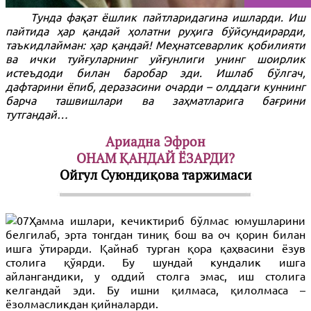
Тунда фақат ёшлик пайтларидагина ишларди. Иш
пайтида ҳар қандай ҳолатни руҳига бўйсундирарди,
таъкидлайман: ҳар қандай! Меҳнатсеварлик қобилияти
ва ички туйғуларнинг уйғунлиги унинг шоирлик
истеъдоди билан баробар эди. Ишлаб бўлгач,
дафтарини ёпиб, деразасини очарди – олддаги куннинг
барча ташвишлари ва заҳматларига бағрини
тутгандай…
Ариадна Эфрон
ОНАМ ҚАНДАЙ ЁЗАРДИ?
Ойгул Суюндиқова таржимаси
Ҳамма ишлари, кечиктириб бўлмас юмушларини
белгилаб, эрта тонгдан тиниқ бош ва оч қорин билан
ишга ўтирарди. Қайнаб турган қора қаҳвасини ёзув
столига қўярди. Бу шундай кундалик ишга
айлангандики, у оддий столга эмас, иш столига
келгандай эди. Бу ишни қилмаса, қилолмаса –
ёзолмасликдан қийналарди.