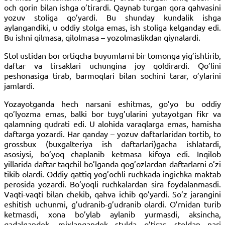
och qorin bilan ishga o’tirardi. Qaynab turgan qora qahvasini
yozuv stoliga qo’yardi. Bu shunday kundalik ishga
aylangandiki, u oddiy stolga emas, ish stoliga kelganday edi.
Bu ishni qilmasa, qilolmasa – yozolmaslikdan qiynalardi.
Stol ustidan bor ortiqcha buyumlarni bir tomonga yig’ishtirib,
daftar va tirsaklari uchungina joy qoldirardi. Qo’lini
peshonasiga tirab, barmoqlari bilan sochini tarar, o’ylarini
jamlardi.
Yozayotganda hech narsani eshitmas, go’yo bu oddiy
qo’lyozma emas, balki bor tuyg’ularini yutayotgan fikr va
qalamning qudrati edi. U alohida varaqlarga emas, hamisha
daftarga yozardi. Har qanday – yozuv daftarlaridan tortib, to
grossbux (buxgalteriya ish daftarlari)gacha ishlatardi,
asosiysi, bo’yoq chaplanib ketmasa kifoya edi. Inqilob
yillarida daftar taqchil bo’l­ganda qog’ozlardan daftarlarni o’zi
tikib olardi. Oddiy qattiq yog’ochli ruchkada ingichka maktab
perosida yozardi. Bo’yoqli ruchkalardan sira foydalanmasdi.
Vaqti-vaqti bilan chekib, qahva ichib qo’yardi. So’z jarangini
eshitish uchunmi, g’udranib-g’udranib olardi. O’rnidan turib
ketmasdi, xona bo’ylab aylanib yurmasdi, aksincha,
qadalgandek, mixlangandek stulda o’tirar, stoldan nari