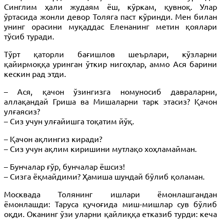
Синглим ҳали жудаям ёш, кўркам, қувноқ. Улар
ўртасида жонли девор Толяга паст кўринди. Мен билан
унинг орасини муқаддас Еленанинг метин қоялари
тўсиб туради.
Тўрт қаторли бағишлов шеърлари, кўзларни
қайирмоққа уринган ўткир нигоҳлар, аммо Ася барини
кескин рад этди.
– Ася, қачон ўзингизга номуносиб давраларни,
аллақандай Гриша ва Мишаларни тарк этасиз? Қачон
улғаясиз?
– Сиз учун улғайишга тоқатим йўқ.
– Қачон ақлингиз киради?
– Сиз учун ақлим киришини мутлақо хоҳламайман.
– Бунчалар ғўр, бунчалар ёшсиз!
– Сизга ёқмайдими? Ҳамиша шундай бўлиб қоламан.
Москвада Толянинг ишлари ёмонлашгандан
ёмонлашди: Таруса қучоғида миш-мишлар сув бўлиб
оқди. Оканинг ўзи уларни қайлиққа етказиб турди: кеча