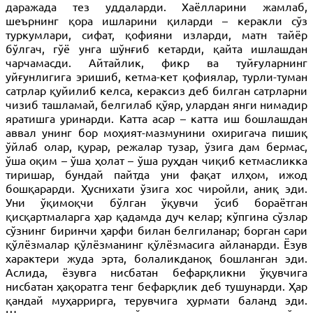
даражада тез уддаларди. Хаёлларини жамлаб,
шеърнинг қора ишларини қиларди – керакли сўз
туркумлари, сифат, қофияни изларди, матн тайёр
бўлгач, гўё унга шўнғиб кетарди, қайта ишлашдан
чарчамасди. Айтайлик, фикр ва туйғуларнинг
уйғунлигига эришиб, кетма-кет қофиялар, турли-туман
сатрлар қуйилиб келса, кераксиз деб билган сатрларни
чизиб ташламай, белгилаб қўяр, улардан янги нимадир
яратишга уринарди. Катта асар – катта иш бошлашдан
аввал унинг бор моҳият-мазмунини охиригача пишиқ
ўйлаб олар, қурар, режалар тузар, ўзига дам бермас,
ўша оқим – ўша ҳолат – ўша руҳдан чиқиб кетмасликка
тиришар, бундай пайтда уни фақат илҳом, ижод
бошқарарди. Ҳуснихати ўзига хос чиройли, аниқ эди.
Уни ўқимоқчи бўлган ўқувчи ўсиб бораётган
қисқартмаларга ҳар қадамда дуч келар; кўпгина сўзлар
сўзнинг биринчи ҳарфи билан белгиланар; борган сари
қўлёзмалар қўлёзманинг қўлёзмасига айланарди. Ёзув
характери жуда эрта, болаликданоқ бошланган эди.
Аслида, ёзувга нисбатан бефарқликни ўқувчига
нисбатан ҳақо­ратга тенг бефарқлик деб тушунарди. Ҳар
қандай муҳаррирга, терувчига ҳурмати баланд эди.