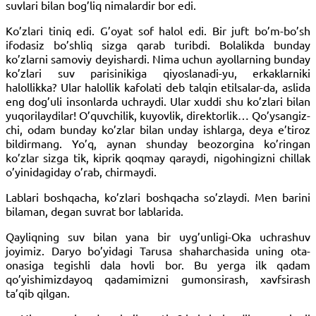
suvlari bilan bog’liq nimalardir bor edi.
Ko’zlari tiniq edi. G’oyat sof halol edi. Bir juft bo’m-bo’sh
ifodasiz bo’shliq sizga qarab turibdi. Bolalikda bunday
ko’zlarni samoviy deyishardi. Nima uchun ayollarning bunday
ko’zlari suv parisinikiga qiyoslanadi-yu, erkaklarniki
halollikka? Ular halollik kafolati deb talqin etilsalar-da, aslida
eng dog’uli insonlarda uchraydi. Ular xuddi shu ko’zlari bilan
yuqorilaydilar! O’quvchilik, kuyovlik, direktorlik… Qo’ysangiz-
chi, odam bunday ko’zlar bilan unday ishlarga, deya e’tiroz
bildirmang. Yo’q, aynan shunday beozorgina ko’ringan
ko’zlar sizga tik, kiprik qoqmay qaraydi, nigohingizni chillak
o’yinidagiday o’rab, chirmaydi.
Lablari boshqacha, ko’zlari boshqacha so’zlaydi. Men barini
bilaman, degan suvrat bor lablarida.
Qayliqning suv bilan yana bir uyg’unligi-Oka uchrashuv
joyimiz. Daryo bo’yidagi Tarusa shaharchasida uning ota-
onasiga tegishli dala hovli bor. Bu yerga ilk qadam
qo’yishimizdayoq qadamimizni gumonsirash, xavfsirash
ta’qib qilgan.