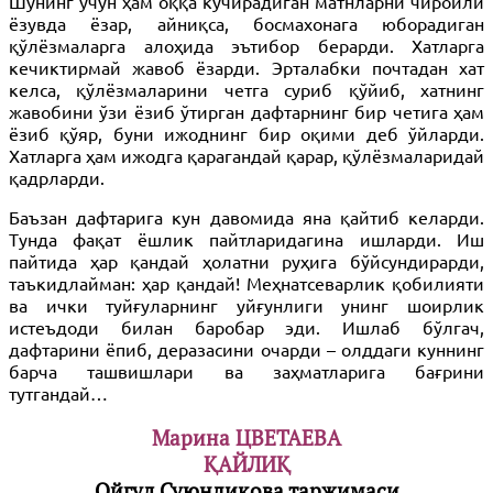
Шунинг учун ҳам оққа кўчирадиган матнларни чиройли
ёзувда ёзар, айниқса, босмахонага юборадиган
қўлёзмаларга алоҳида эътибор берарди. Хатларга
кечиктирмай жавоб ёзарди. Эрталабки почтадан хат
келса, қўлёзмаларини четга суриб қўйиб, хатнинг
жавобини ўзи ёзиб ўтирган дафтарнинг бир четига ҳам
ёзиб қўяр, буни ижоднинг бир оқими деб ўйларди.
Хатларга ҳам ижодга қарагандай қарар, қўлёзмаларидай
қадрларди.
Баъзан дафтарига кун давомида яна қайтиб келарди.
Тунда фақат ёшлик пайтларидагина ишларди. Иш
пайтида ҳар қандай ҳолатни руҳига бўйсундирарди,
таъкидлайман: ҳар қандай! Меҳнатсеварлик қобилияти
ва ички туйғуларнинг уйғунлиги унинг шоирлик
истеъдоди билан баробар эди. Ишлаб бўлгач,
дафтарини ёпиб, деразасини очарди – олддаги куннинг
барча ташвишлари ва заҳматларига бағрини
тутгандай…
Марина ЦВЕТАЕВА
ҚАЙЛИҚ
Ойгул Суюндиқова таржимаси