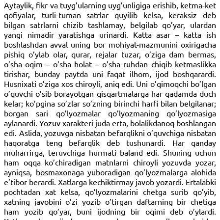
Aytaylik, fikr va tuyg’ularning uyg’unligiga erishib, ketma-ket
qofiyalar, turli-tuman satrlar quyilib kelsa, keraksiz deb
bilgan satrlarni chizib tashlamay, belgilab qo’yar, ulardan
yangi nimadir yaratishga urinardi. Katta asar – katta ish
boshlashdan avval uning bor mohiyat-mazmunini oxirigacha
pishiq o’ylab olar, qurar, rejalar tuzar, o’ziga dam bermas,
o’sha oqim – o’sha holat – o’sha ruhdan chiqib ketmaslikka
tirishar, bunday paytda uni faqat ilhom, ijod boshqarardi.
Husnixati o’ziga xos chiroyli, aniq edi. Uni o’qimoqchi bo’lgan
o’quvchi o’sib borayotgan qisqartmalarga har qadamda duch
kelar; ko’pgina so’zlar so’zning birinchi harfi bilan belgilanar;
borgan sari qo’lyozmalar qo’lyozmaning qo’lyozmasiga
aylanardi. Yozuv xarakteri juda erta, bolalikdanoq boshlangan
edi. Aslida, yozuvga nisbatan befarqlikni o’quvchiga nisbatan
haqo­ratga teng befarqlik deb tushunardi. Har qanday
muharrirga, teruvchiga hurmati baland edi. Shuning uchun
ham oqqa ko’chiradigan matnlarni chiroyli yozuvda yozar,
ayniqsa, bosmaxonaga yuboradigan qo’lyozmalarga alohida
e’tibor berardi. Xatlarga kechiktirmay javob yozardi. Ertalabki
pochtadan xat kelsa, qo’lyozmalarini chetga surib qo’yib,
xatning javobini o’zi yozib o’tirgan daftarning bir chetiga
ham yozib qo’yar, buni ijodning bir oqimi deb o’ylardi.