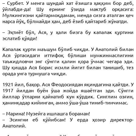
– Сурбет. У менга шундай хат ёзишга ҳаққим бор деб,
ўйлабди-да! Шу ернинг ўзида мактуб орқасига:
Мулкингизни қайтармоқдаман, менда сизга аталган ҳеч
нарса йўқ, бўлмайди ҳам, деб ёзиб қайтариб жўнатди.
– Эҳтиёт бўл, Ася, у ҳали бизга бу капалак қуртини
эслатиб қўяди!
Капалак қурти маъшум бўлиб чиқди. У Анатолий билан
Ася ўртасидаги иттифоқ бўлиши мумкинмаслигини
таъкидловчи энг сўнгги қалин қора ўчмас чегара эди.
Шу қишда Ася Борис исмли йигит билан танишиб, тез
орада унга турмушга чиқди.
1921 йил, баҳор. Ася Феодосиядан яқиндагина қайтди. У
1917 йилдан буён ўша жойда яшаётган эди. Сўнгги
йиллар ўтларни қайнатиб кун кўрдик. Синглим озғин,
ҳаминқадар кийинган, аммо ўша-ўша тиниб-тинчимас.
– Марина! Музейга ишлашга бораман!
– Эсингни еб қўйибсан! У ерда ҳозир директор-
Анатолий.