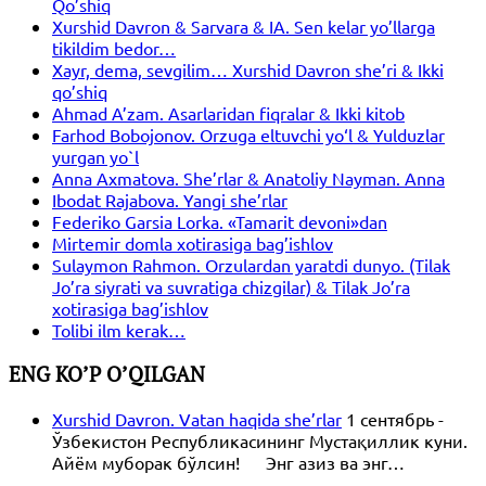
Qo’shiq
Xurshid Davron & Sarvara & IA. Sen kelar yo’llarga
tikildim bedor…
Xayr, dema, sevgilim… Xurshid Davron she’ri & Ikki
qo’shiq
Ahmad A’zam. Asarlaridan fiqralar & Ikki kitob
Farhod Bobojonov. Orzuga eltuvchi yo‘l & Yulduzlar
yurgan yo`l
Anna Axmatova. She’rlar & Anatoliy Nayman. Anna
Ibodat Rajabova. Yangi she’rlar
Federiko Garsia Lorka. «Tamarit devoni»dan
Mirtemir domla xotirasiga bag’ishlov
Sulaymon Rahmon. Orzulardan yaratdi dunyo. (Tilak
Jo’ra siyrati va suvratiga chizgilar) & Tilak Jo’ra
xotirasiga bag’ishlov
Tolibi ilm kerak…
ENG KO’P O’QILGAN
Xurshid Davron. Vatan haqida she’rlar
1 сентябрь -
Ўзбекистон Республикасининг Мустақиллик куни.
Айём муборак бўлсин! Энг азиз ва энг…