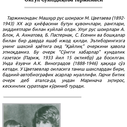
Таржимондан: Машҳур рус шоираси М. Цветаева (1892-
1943) ХХ аср қиёфасини бутун қувончлари, ранглари,
зиддиятлари билан куйлай олди. Улуғ рус шоирлари А.
Блок, А. Ахматова, Б. Пастернак, С. Есенин ва бошқалар
билан бир даврда яшаб ижод қилди. Эътиборингизга
унинг шахсий ҳаётига оид “Қайлиқ” очеркини ҳавола
этмоқдамиз. Бу очерк “Сўнгги хабарлар” кундалик
газетаси (Париж, 1933 йил 15 октиябр) да босилган.
Унда ёзувчи А.К. Виноградов (1888-1946) ҳақида сўз
кетади. У Цветаевлар оиласига таниш шахслардан бири,
бадиий-автобиографик асарлар муаллифи. Гарчи битик
очерк деб аталса-да, ундан Маринача эҳтирос,
кескинлик суратлари кўриниб туради.