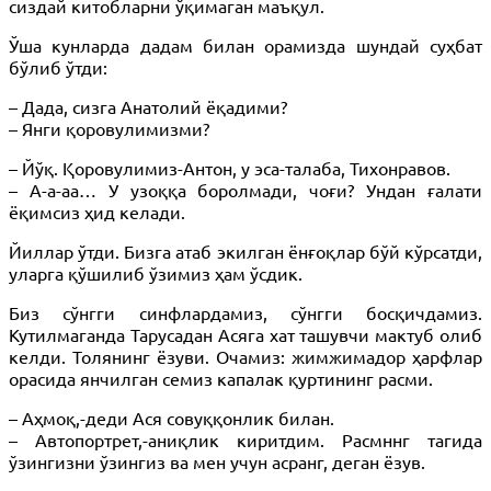
сиздай китобларни ўқимаган маъқул.
Ўша кунларда дадам билан орамизда шундай суҳбат
бўлиб ўтди:
– Дада, сизга Анатолий ёқадими?
– Янги қоровулимизми?
– Йўқ. Қоровулимиз-Антон, у эса-талаба, Тихонравов.
– А-а-аа… У узоққа боролмади, чоғи? Ундан ғалати
ёқимсиз ҳид келади.
Йиллар ўтди. Бизга атаб экилган ёнғоқлар бўй кўрсатди,
уларга қўшилиб ўзимиз ҳам ўсдик.
Биз сўнгги синфлардамиз, сўнгги босқичдамиз.
Кутилмаганда Тарусадан Асяга хат ташувчи мактуб олиб
келди. Толянинг ёзуви. Очамиз: жимжимадор ҳарфлар
орасида янчилган семиз капалак қуртининг расми.
– Аҳмоқ,-деди Ася совуққонлик билан.
– Автопортрет,-аниқлик киритдим. Расмннг тагида
ўзингизни ўзингиз ва мен учун асранг, деган ёзув.