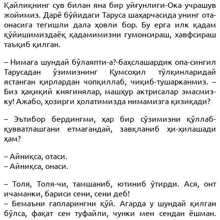
Қайлиқнинг сув билан яна бир уйғунлиги-Ока учрашув
жойимиз. Дарё бўйидаги Таруса шаҳарчасида унинг ота-
онасига тегишли дала ҳовли бор. Бу ерга илк қадам
қўйишимиздаёқ қадамимизни гумонсираш, хавфсираш
таъқиб қилган.
– Нимага шундай бўлаяпти-а?-баҳслашардик опа-сингил
Тарусадан ўзимизнинг Қумсоҳил тўлқинларидай
ястанган қирлардан чопқиллаб, чиқиб-тушарканмиз. –
Биз ҳақиқий княгинялар, машҳур актрисалар эмасмиз-
ку! Ажабо, ҳозирги ҳолатимизда нимамизга қизиқади?
– Эътибор бердингми, ҳар бир сўзимизни қўллаб-
қувватлашгани етмагандай, завқланиб ҳи-ҳилашади
ҳам?
– Айниқса, отаси.
– Айниқса, онаси.
– Толя, Толя-чи, тамшаниб, ютиниб ўтирди. Ася, онт
ичаманки, бариси сени, сени деб!
– Бемаъни гапларингни қўй. Агарда у шундай қилган
бўлса, фақат сен туфайли, чунки мен сендан ёшман.