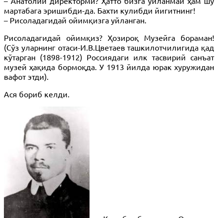
– Анатолий директорми? Ҳатто бизга уйланмай ҳам шу
мартабага эришибди-да. Бахти кулибди йигитнинг!
– Рисоладагидай ойимқизга уйланган.
Рисоладагидай ойимқиз? Ҳозироқ Музейга бораман!
(Сўз уларнинг отаси-И.В.Цветаев ташкилотчилигида қад
кўтарган (1898-1912) Россиядаги илк тасвирий санъат
музей ҳақида бормоқда. У 1913 йилда юрак хуружидан
вафот этди).
Ася бориб келди.