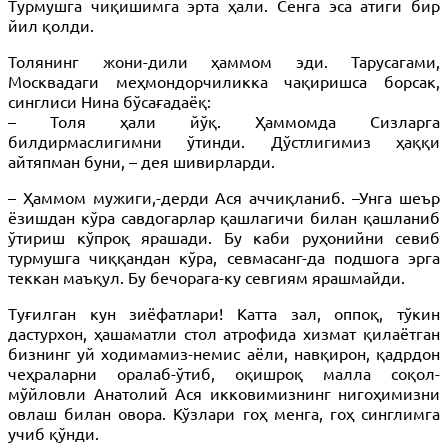
Турмушга чиқишимга эрта ҳали. Сенга эса атиги бир
йил қолди.
Толянинг жони-дили ҳаммом эди. Тарусагами,
Москвадаги меҳмондорчиликка чақиришса борсак,
синглиси Нина бўсағадаёқ:
– Толя ҳали йўқ. Ҳаммомда Сизларга
билдирмаслигимни ўтинди. Дўстлигимиз ҳаққи
айтяпман буни, – дея шивирларди.
– Ҳаммом мужиги,-дерди Ася аччиқланиб. –Унга шеър
ёзишдан кўра савдогарлар қашлагичи билан қашланиб
ўтириш кўпроқ ярашади. Бу каби руҳонийни севиб
турмушга чиққандан кўра, севмасанг-да подшога эрга
теккан маъқул. Бу бечорага-ку севгиям ярашмайди.
Туғилган кун зиёфатлари! Катта зал, оппоқ, тўкин
дастурхон, ҳашаматли стол атрофида хизмат қилаётган
бизнинг уй ходимамиз-немис аёли, навқирон, қадрдон
чеҳраларни оралаб-ўтиб, оқишроқ малла соқол-
мўйловли Анатолий Ася икковимизнинг нигоҳимизни
овлаш билан овора. Кўзлари гоҳ менга, гоҳ синглимга
учиб қўнди.