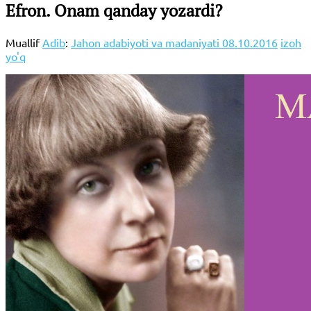
Efron. Onam qanday yozardi?
Muallif
Adib
:
Jahon adabiyoti va madaniyati
08.10.2016
izoh
yo'q