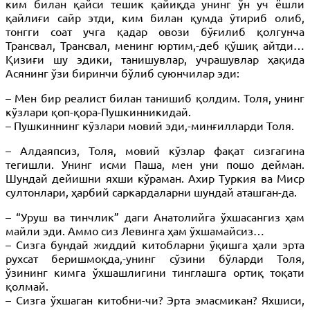
ким билан қайси тешик қайиқда унинг ўн уч ёшли
қайлиғи сайр этди, ким билан қумда ўтириб олиб,
тонгги соат учга қадар овози бўғилиб қолгунча
Трансвал, Трансвал, менинг юртим,-деб қўшиқ айтди…
Қизиғи шу эдики, танишувлар, учрашувлар ҳақида
Асянинг ўзи биринчи бўлиб суюнчилар эди:
– Мен бир реалист билан танишиб қолдим. Толя, унинг
кўзлари қоп-қора-Пушкинникидай.
– Пушкиннинг кўзлари мовий эди,-минғилларди Толя.
– Алдаяпсиз, Толя, мовий кўзлар фақат сизгагина
тегишли. Унинг исми Паша, мен уни пошо дейман.
Шундай дейишни яхши кўраман. Ахир Туркия ва Миср
султонлари, ҳарбий саркардаларни шундай аташган-да.
– “Уруш ва тинчлик” даги Анатолийга ўхшасангиз ҳам
майли эди. Аммо сиз Левинга ҳам ўхшамайсиз…
– Сизга бундай жиддий китобларни ўқишга ҳали эрта
рухсат беришмоқда,-унинг сўзини бўларди Толя,
ўзининг кимга ўхшашлигини тинглашга ортиқ тоқати
қолмай.
– Сизга ўхшаган китобни-чи? Эрта эмасмикан? Яхшиси,