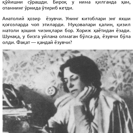
қўйишни сўрашди. Бироқ у нима қилганда ҳам,
отамнинг ўрнида ўтириб кетди.
Анатолий ҳозир ёзувчи. Унинг китоблари энг яхши
қоғозларда чоп этиларди. Муқовалари қалин, қизил
матоли ҳошия чизиқлари бор. Хориж ҳаётидан ёзади.
Шунақа, у бизга уйлана олмаган бўлса-да, ёзувчи бўла
олди. Фақат — қандай ёзувчи?