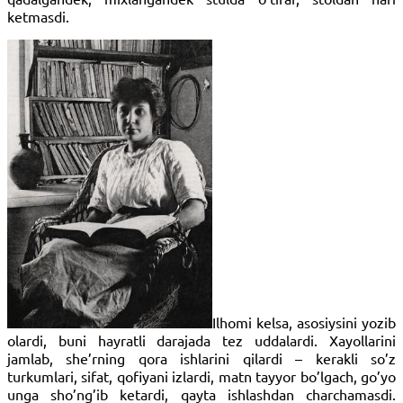
ketmasdi.
Ilhomi kelsa, asosiysini yozib
olardi, buni hayratli darajada tez uddalardi. Xayollarini
jamlab, she’rning qora ishlarini qilardi – kerakli so’z
turkumlari, sifat, qofiyani izlardi, matn tayyor bo’lgach, go’yo
unga sho’ng’ib ketardi, qayta ishlashdan charchamasdi.