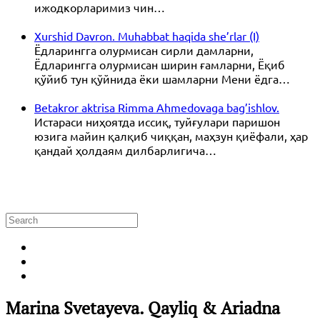
ижодкорларимиз чин…
Xurshid Davron. Muhabbat haqida she’rlar (I)
Ёдларингга олурмисан сирли дамларни,
Ёдларингга олурмисан ширин ғамларни, Ёқиб
қўйиб тун қўйнида ёки шамларни Мени ёдга…
Betakror aktrisa Rimma Ahmedovaga bag’ishlov.
Истараси ниҳоятда иссиқ, туйғулари паришон
юзига майин қалқиб чиққан, маҳзун қиёфали, ҳар
қандай ҳолдаям дилбарлигича…
Marina Svetayeva. Qayliq & Ariadna