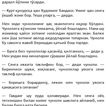
дарҳол йўлини тўсарди.
— Курт-қумурсқа ҳам Худонинг бандаси. Унинг ҳам сенга
ўхшаб жони бор. Теша уларга, — дерди.
Мен энди чумолининг ҳақ эканлигига иқрор бўлдим.
Чумолига кўзимни тикканча, ўйлай бошладим. Мана шу
жонивор қайси зотнинг миясидан яралган экан. Балки
мен ўша зотнинг авлод-аждодларини топарман. Чумоли
бу саволга жавоб беришдан қатъий бош тортди.
— Бунга биз чумолилар қасамёд қилганмиз, — деди у.
Мен ундан яна нималарни сўрашни ўйлай бошладим.
— Сенга иккита таклифим бор, — деди чумоли. —
Биринчиси шуки, хоҳласанг, чумолилар уясига сени
таклиф қиламан.
— Боришга борардиму, лекин мен чумоли уясига
қанақасига сиғаман?
— Гавданг шу ерда қолаверади. Мен сенга оёқ
тегизишим билан миянг чумоли шаклига айланиб, мен
билан бирга кета беради.