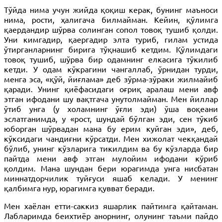
Тўйда нима учун жийда қоқиш керак, бунинг маъноси
нима, рости, ҳалигача билмайман. Кейин, қўлимга
қаердандир шўрва солинган сопол товоқ тушиб қолди.
Уни кимгадир, қаергадир элта туриб, гилам устида
ўтирганларнинг бирига тўқнашиб кетдим. Қўлимдаги
товоқ тушиб, шўрва бир одамнинг елкасига тўкилиб
кетди. У одам кўкрагини чангаллаб, ўрнидан турди,
менга эса, «қўй, йиғлама» деб зўрма-зўраки жилмайиб
қаради. Унинг қиёфасидаги оғриқ аралаш мени авф
этган ифодани шу вақтгача унутолмайман. Мен йиллар
ўтиб унга (у холамнинг ўғли эди) ўша воқеани
эслатганимда, у «рост, шундай бўлган эди, сен тўкиб
юборган шўрвадан мана бу ерим куйган эди», деб,
кўксидаги чандиғни кўрсатди. Мен хижолат чекқандай
бўлиб, унинг кўзларига тикилдим ва бу кўзларда бир
пайтда мени авф этган мулойим ифодани кўриб
қолдим. Мана шундан бери юрагимда унга нисбатан
миннатдорчилик туйғуси яшаб келади. У менинг
қалбимга нур, юрагимга қувват беради.
Мен хаёлан етти-саккиз яшарлик пайтимга қайтаман.
Лабларимда беихтиёр анорнинг, олунинг таъми пайдо