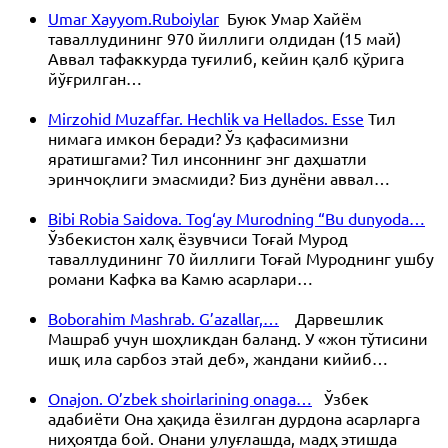
Umar Xayyom.Ruboiylar
Буюк Умар Хайём
таваллудининг 970 йиллиги олдидан (15 май)
Аввал тафаккурда туғилиб, кейин қалб қўрига
йўғрилган…
Mirzohid Muzaffar. Hechlik va Hellados. Esse
Тил
нимага имкон беради? Ўз қафасимизни
яратишгами? Тил инсоннинг энг даҳшатли
эринчоқлиги эмасмиди? Биз дунёни аввал…
Bibi Robia Saidova. Tog‘ay Murodning “Bu dunyoda…
Ўзбекистон халқ ёзувчиси Тоғай Мурод
таваллудининг 70 йиллиги Тоғай Муроднинг ушбу
романи Кафка ва Камю асарлари…
Boborahim Mashrab. G’azallar,…
Дарвешлик
Машраб учун шоҳликдан баланд. У «жон тўтисини
ишқ ила сарбоз этай деб», жандани кийиб…
Onajon. O’zbek shoirlarining onaga…
Ўзбек
адабиёти Она ҳақида ёзилган дурдона асарларга
ниҳоятда бой. Онани улуғлашда, мадҳ этишда