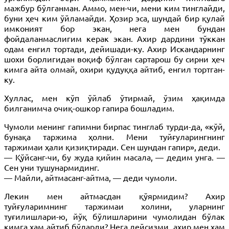
мажбур бўлганман. Аммо, мен-чи, мени ким тинглайди,
буни ҳеч ким ўйламайди. Ҳозир эса, шундай бир қулай
имконият бор экан, нега мен бундан
фойдаланмаслигим керак экан. Ахир дардини тўккан
одам енгил тортади, дейишади-ку. Ахир Искандарнинг
шохи борлигидан воқиф бўлган сартарош бу сирни ҳеч
кимга айта олмай, охири қудуққа айтиб, енгил тортган-
ку.
Хуллас, мен кўп ўйлаб ўтирмай, ўзим ҳақимда
билганимча очиқ-ошкор гапира бошладим.
Чумоли менинг гапимни бирпас тинглаб турди-да, «кўй,
бунақа таржима ҳолни. Мени туйғуларингнинг
таржимаи ҳали қизиқтиради. Сен шундан гапир», деди.
— Қўйсанг-чи, бу жуда қийин масала, — дедим унга. —
Сен уни тушунармидинг.
— Майли, айтмасанг-айтма, — деди чумоли.
Лекин мен айтмасдан қўярмидим? Ахир
туйғуларимнинг таржимаи холини, уларнинг
туғилишлари-ю, йўқ бўлишларини чумолидан бўлак
кимга ҳам айтиб бўларди? Нега дейсизми, ахир мен ҳам