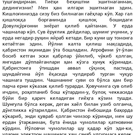
тушгандирман. Гиёҳи беҳиштни эшитмаганман,
дедингизми? Мен ҳам илгари эшитмаган эдим.
Кишлоғимизда сизу биз билмаган гаёҳлар кўп. Хар гал
қишлоққа борганимда қишлоқ бошидаги
Довулқўрғонни зиёрат қилиб қайтаман. У ерда
чашмалар кўп. Сув ёруғлик дейдилар, шунинг учунми, у
ерда негадир руҳим яйраб кетади. Бир куни шу томонга
кетаётган эдим. Йўлни калта қилиш мақсадида,
қабристон яқинидан ўта бошладим. Атрофини ўт-ўлан
босиб кетган эски қабрлар ўйилиб, чўкиб қолган,
янгидан дўппайганлари ҳам кўзга хунук кўринади.
Қабристонга ўтишдан аввал сўқмоқ пастида,
шундайгина йўл ёқасида чулдираб турган чуқур
чашмага тушдим. Чашманинг суви оз бўлса ҳам бир
парча ерни кўказак қилиб турарди. Ҳовучимга сув олиб
ичдим, роҳатланиб бош кўтардим-у, булоқ чеккасида
бўйи бир қарич келадиган гиёҳга кўзим тушди.
Шунғула бўлса керак, деган хаёл билан узиб олганча,
дўнгликка кўтарилдим. Қабристон ёнбошида баҳорда
кўкариб, энди қувраб қолган чимзор кўринди, мен шу
ердан ўтарканман, бута ёнида чумолилар қатновини
кўрдим. Йўловчи чумолилар шу қадар кўп эди-ки,
уларни электрон машинаси ҳам санаб улгурмаса керак,