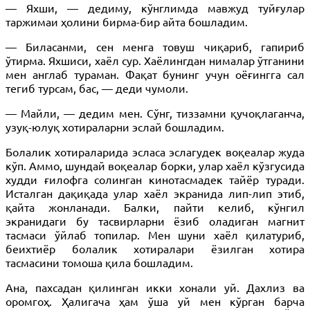
— Яхши, — дедиму, кўнглимда мавжуд туйғулар
таржимаи ҳолини бирма-бир айта бошладим.
— Биласанми, сен менга товуш чиқариб, гапириб
ўтирма. Яхшиси, хаёл сур. Хаёлингдан нималар ўтганини
мен англаб тураман. Фақат бунинг учун оёғингга сал
тегиб турсам, бас, — деди чумоли.
— Майли, — дедим мен. Сўнг, тиззамни қучоқлаганча,
узуқ-юлуқ хотираларни эслай бошладим.
Болалик хотираларида эсласа эслагудек воқеалар жуда
кўп. Аммо, шундай воқеалар борки, улар хаёл кўзгусида
худди ғилофга солинган кинотасмадек тайёр туради.
Исталган дақиқада улар хаёл экранида лип-лип этиб,
қайта жонланади. Балки, пайти келиб, кўнгил
экранидаги бу тасвирларни ёзиб оладиган магнит
тасмаси ўйлаб топилар. Мен шуни хаёл қилатуриб,
беихтиёр болалик хотиралари ёзилган хотира
тасмасини томоша қила бошладим.
Ана, пахсадан қилинган икки хонали уй. Дахлиз ва
оромгоҳ. Ҳалигача ҳам ўша уй мен кўрган барча