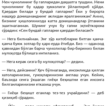
Мен чумолининг бу гапларидан даҳшатга тушдим. Мени
чумолининг бу қадар зукколиги ўйлантириб қўйди.
Қаердан билади у бундай гапларни? Ёки у бирорта
машҳур донишманднинг аклидан яралганмикан? Аммо,
бизнинг қишлоғимизда катта донишмандлар ўтганини
эшитмаганман. Шунинг учун бу гапни эҳтиёткорона
сўрадим: «Сен бундай гапларни қаердан биласан?»
— Нега билмайман. Энг зўр китобларни битган қанча-
қанча буюк зотлар бу қаро ерда ётибди. Биз — одамзод
қавмидан бўлган барча чумолилар бир-биримиз билан
мулоқотда бўлишга интиламиз.
— Нега керак сизга бу мулоқотлар? — дедим.
— Нега, дейсанми? Ҳеч бўлмаганда, инсонлиқда қилган
хатоларимизни, гуноҳларимизни англаш учун. Кейин,
баъзида сенга ўхшаган гиёҳи беҳиштни еган инсонга
билганларимизни етказиш учун.
— Гиёҳи беҳишт еганлар тез-тез учрайдими? — деб
қизиқиб сўрадим.
— Йўқ, — деди чумоли афсусланиб. — Энг ёмони