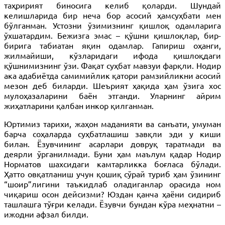
таҳририят биносига келиб қоларди. Шундай
келишларида бир неча бор асосий ҳамсуҳбати мен
бўлганман. Устозни ўзимизнинг қишлоқ одамларига
ўхшатардим. Бежизга эмас – қўшни қишлоқлар, бир-
бирига табиатан яқин одамлар. Гапириш оҳанги,
жилмайиши, кўзларидаги ифода қишлоқдаги
қўшнимизнинг ўзи. Фақат суҳбат мавзуи фарқли. Нодир
ака адабиётда самимийлик қатори рамзийликни асосий
мезон деб биларди. Шеърият ҳақида ҳам ўзига хос
мулоҳазаларини баён этганди. Уларнинг айрим
жиҳатларини қалбан инкор қилганман.
Юртимиз тарихи, жаҳон маданияти ва санъати, умуман
барча соҳаларда суҳбатлашиш завқли эди у киши
билан. Ёзувчининг асарлари довруқ таратмади ва
деярли ўрганилмади. Буни ҳам маълум қадар Нодир
Норматов шахсидаги камтарликка боғласа бўлади.
Ҳатто овқатланиш учун қошиқ сўрай туриб ҳам ўзининг
“шоир”лигини таъкидлаб оладиганлар орасида ном
чиқариш осон дейсизми? Юздан қанча ҳаёни сидириб
ташлашга тўғри келади. Ёзувчи бундан кўра меҳнатни –
ижодни афзал билди.