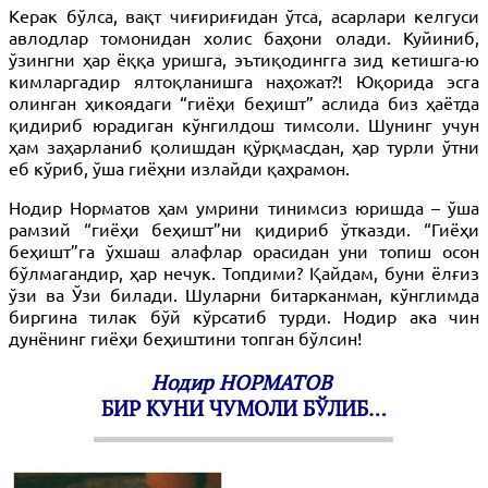
Керак бўлса, вақт чиғириғидан ўтса, асарлари келгуси
авлодлар томонидан холис баҳони олади. Куйиниб,
ўзингни ҳар ёққа уришга, эътиқодингга зид кетишга-ю
кимларгадир ялтоқланишга наҳожат?! Юқорида эсга
олинган ҳикоядаги “гиёҳи беҳишт” аслида биз ҳаётда
қидириб юрадиган кўнгилдош тимсоли. Шунинг учун
ҳам заҳарланиб қолишдан қўрқмасдан, ҳар турли ўтни
еб кўриб, ўша гиёҳни излайди қаҳрамон.
Нодир Норматов ҳам умрини тинимсиз юришда – ўша
рамзий “гиёҳи беҳишт”ни қидириб ўтказди. “Гиёҳи
беҳишт”га ўхшаш алафлар орасидан уни топиш осон
бўлмагандир, ҳар нечук. Топдими? Қайдам, буни ёлғиз
ўзи ва Ўзи билади. Шуларни битарканман, кўнглимда
биргина тилак бўй кўрсатиб турди. Нодир ака чин
дунёнинг гиёҳи беҳиштини топган бўлсин!
Нодир НОРМАТОВ
БИР КУНИ ЧУМОЛИ БЎЛИБ…