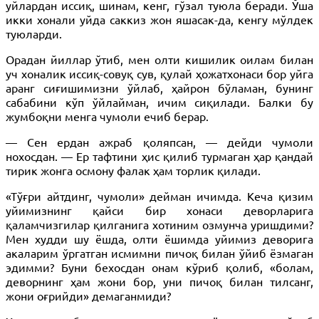
уйлардан иссиқ, шинам, кенг, гўзал туюла беради. Ўша
икки хонали уйда саккиз жон яшасак-да, кенгу мўлдек
туюларди.
Орадан йиллар ўтиб, мен олти кишилик оилам билан
уч хоналик иссиқ-совуқ сув, қулай ҳожатхонаси бор уйга
аранг сиғишимизни ўйлаб, ҳайрон бўламан, бунинг
сабабини кўп ўйлайман, ичим сиқилади. Балки бу
жумбоқни менга чумоли ечиб берар.
— Сен ердан ажраб қоляпсан, — дейди чумоли
нохосдан. — Ер тафтини ҳис қилиб турмаган ҳар қандай
тирик жонга осмону фалак ҳам торлик қилади.
«Тўғри айтдинг, чумоли» дейман ичимда. Кеча қизим
уйимизнинг қайси бир хонаси деворларига
қаламчизгилар қилганига хотиним озмунча уришдими?
Мен худди шу ёшда, олти ёшимда уйимиз деворига
акаларим ўргатган исмимни пичоқ билан ўйиб ёзмаган
эдимми? Буни бехосдан онам кўриб қолиб, «болам,
деворнинг ҳам жони бор, уни пичоқ билан тилсанг,
жони оғрийди» демаганмиди?