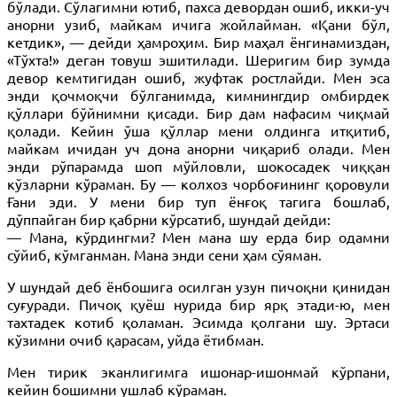
бўлади. Сўлагимни ютиб, пахса девордан ошиб, икки-уч
анорни узиб, майкам ичига жойлайман. «Қани бўл,
кетдик», — дейди ҳамроҳим. Бир маҳал ёнгинамиздан,
«Тўхта!» деган товуш эшитилади. Шеригим бир зумда
девор кемтигидан ошиб, жуфтак ростлайди. Мен эса
энди қочмоқчи бўлганимда, кимнингдир омбирдек
қўллари бўйнимни қисади. Бир дам нафасим чиқмай
қолади. Кейин ўша қўллар мени олдинга итқитиб,
майкам ичидан уч дона анорни чиқариб олади. Мен
энди рўпарамда шоп мўйловли, шокосадек чиққан
кўзларни кўраман. Бу — колхоз чорбоғининг қоровули
Ғани эди. У мени бир туп ёнғоқ тагига бошлаб,
дўппайган бир қабрни кўрсатиб, шундай дейди:
— Мана, кўрдингми? Мен мана шу ерда бир одамни
сўйиб, кўмганман. Мана энди сени ҳам сўяман.
У шундай деб ёнбошига осилган узун пичоқни қинидан
суғуради. Пичоқ қуёш нурида бир ярқ этади-ю, мен
тахтадек котиб қоламан. Эсимда қолгани шу. Эртаси
кўзимни очиб қарасам, уйда ётибман.
Мен тирик эканлигимга ишонар-ишонмай кўрпани,
кейин бошимни ушлаб кўраман.