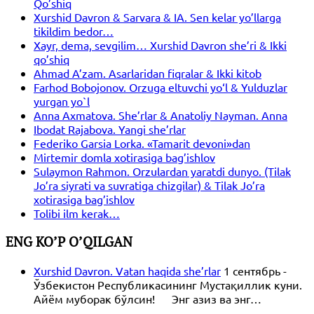
Qo’shiq
Xurshid Davron & Sarvara & IA. Sen kelar yo’llarga
tikildim bedor…
Xayr, dema, sevgilim… Xurshid Davron she’ri & Ikki
qo’shiq
Ahmad A’zam. Asarlaridan fiqralar & Ikki kitob
Farhod Bobojonov. Orzuga eltuvchi yo‘l & Yulduzlar
yurgan yo`l
Anna Axmatova. She’rlar & Anatoliy Nayman. Anna
Ibodat Rajabova. Yangi she’rlar
Federiko Garsia Lorka. «Tamarit devoni»dan
Mirtemir domla xotirasiga bag’ishlov
Sulaymon Rahmon. Orzulardan yaratdi dunyo. (Tilak
Jo’ra siyrati va suvratiga chizgilar) & Tilak Jo’ra
xotirasiga bag’ishlov
Tolibi ilm kerak…
ENG KO’P O’QILGAN
Xurshid Davron. Vatan haqida she’rlar
1 сентябрь -
Ўзбекистон Республикасининг Мустақиллик куни.
Айём муборак бўлсин! Энг азиз ва энг…