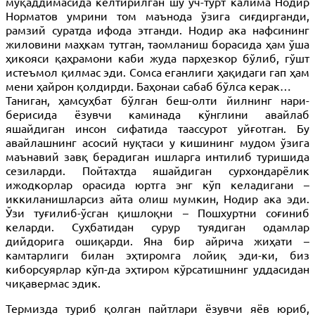
муқаддимасида келтирилган шу уч-тўрт калима Нодир
Норматов умрини том маънода ўзига сиғдирганди,
рамзий суратда ифода этганди. Нодир ака нафсининг
жиловини маҳкам тутган, таомланиш борасида ҳам ўша
ҳикояси қаҳрамони каби жуда парҳезкор бўлиб, гўшт
истеъмол қилмас эди. Сомса еганлиги ҳақидаги гап ҳам
мени ҳайрон қолдирди. Баҳонаи сабаб бўлса керак…
Таниган, ҳамсуҳбат бўлган беш-олти йилнинг нари-
берисида ёзувчи каминада кўнглини авайлаб
яшайдиган инсон сифатида таассурот уйғотган. Бу
авайлашнинг асосий нуқтаси у кишининг мудом ўзига
маънавий завқ берадиган ишларга интилиб туришида
сезиларди. Пойтахтда яшайдиган сурхондарёлик
ижодкорлар орасида юртга энг кўп келадигани –
иккиланишларсиз айта олиш мумкин, Нодир ака эди.
Ўзи туғилиб-ўсган қишлоқни – Пошхуртни соғиниб
келарди. Суҳбатидан сурур туядиган одамлар
дийдорига ошиқарди. Яна бир айрича жиҳати –
камтарлиги билан эҳтиромга лойиқ эди-ки, биз
киборсуярлар кўп-да эҳтиром кўрсатишнинг уддасидан
чиқавермас эдик.
Термизда туриб қолган пайтлари ёзувчи яёв юриб,