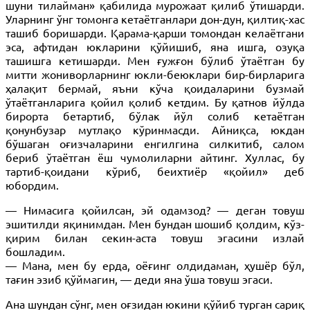
шуни тилайман» қабилида мурожаат қилиб ўтишарди.
Уларнинг ўнг томонга кетаётганлари дон-дун, қилтиқ-хас
ташиб боришарди. Қарама-қарши томондан келаётгани
эса, афтидан юкларини қўйишиб, яна ишга, озуқа
ташишга кетишарди. Мен ғужғон бўлиб ўтаётган бу
митти жониворларнинг юкли-беюклари бир-бирларига
ҳалақит бермай, яъни кўча қоидаларини бузмай
ўтаётганларига қойил қолиб кетдим. Бу қатнов йўлда
бирорта бетартиб, бўлак йўл солиб кетаётган
қонунбузар мутлақо кўринмасди. Айниқса, юкдан
бўшаган оғизчаларини енгилгина силкитиб, салом
бериб ўтаётган ёш чумолиларни айтинг. Хуллас, бу
тартиб-қоидани кўриб, беихтиёр «қойил» деб
юбордим.
— Нимасига қойилсан, эй одамзод? — деган товуш
эшитилди яқинимдан. Мен бундан шошиб қолдим, кўз-
қирим билан секин-аста товуш эгасини излай
бошладим.
— Мана, мен бу ерда, оёғинг олдидаман, ҳушёр бўл,
тағин эзиб қўймагин, — деди яна ўша товуш эгаси.
Ана шундан сўнг, мен оғзидан юкини қўйиб турган сариқ