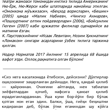
театри жамоаси томонидан инглиз тилида Американинг
Ню-Ёрк, Ню-Жерси каби штатларида намойиш этилган.
«Омонхона мўъжизаси», «Беҳзод ворислари», «Бешик»
(2005) ҳамда «Малик Набиев», «Чингиз Ахмаров»,
«Пошхуртнинг олтин пойдеворлари» (2006), «Бойсунлик
Гюген» (2007) каби ҳужжатли филмлар сценарийси ва
матнини ёзган.
К. Паустовскийнинг «Исаак Левитан», Нозим Ҳикматнинг
«Ломакон» сингари асарларини ўзбек тилига таржима
қилган.
Нодир Норматов 2017 йилнинг 15 апрелида 68 ёшида
вафот этди. Оллоҳ раҳматига олган бўлсин!
«Сиз нега касалхонада ётибсиз», дейсизми? Дўхтирлар
ошқозонинг заҳарланган дейишди. Нега, қандай қилиб
— ҳайронман. Очиғини айтганда, мен табиатан
зиёфатлардан қочиб, нафсига қаноат қилиб
юрадиганларданман. Ўша куни бор-йўғи бир бўлак
қотган нон еган эдим. Балки, ўша, гиёҳи беҳиштни
кидираман деб, бўлак ўтни еганимдан шу кўйга