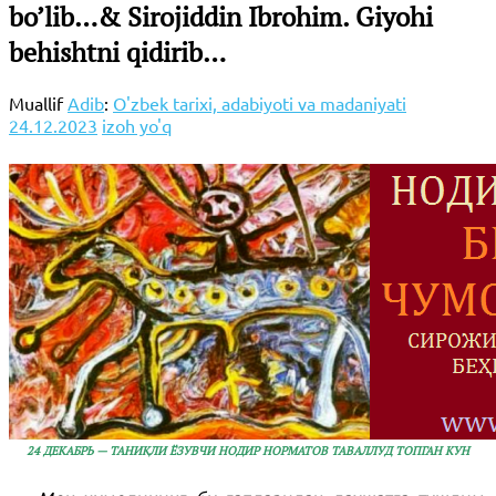
bo’lib…& Sirojiddin Ibrohim. Giyohi
behishtni qidirib…
Muallif
Adib
:
O'zbek tarixi, adabiyoti va madaniyati
24.12.2023
izoh yo'q
24 ДЕКАБРЬ — ТАНИҚЛИ ЁЗУВЧИ НОДИР НОРМАТОВ ТАВАЛЛУД ТОПГАН КУН