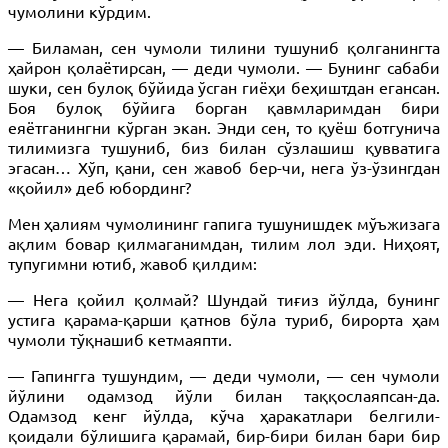
чумолини кўрдим.
— Биламан, сен чумоли тилини тушуниб қолганингта
ҳайрон қолаётирсан, — деди чумоли. — Бунинг сабаби
шуки, сен булоқ бўйида ўсган гиёҳи беҳиштдан егансан.
Боя булоқ бўйига борган қавмларимдан бири
еяётганингни кўрган экан. Энди сен, то қуёш ботгунича
тилимизга тушуниб, биз билан сўзлашиш қувватига
эгасан… Хўп, қани, сен жавоб бер-чи, нега ўз-ўзингдан
«қойил» деб юбординг?
Мен ҳалиям чумолининг гапига тушунишдек мўъжизага
ақлим бовар қилмаганимдан, тилим лол эди. Ниҳоят,
тупугимни ютиб, жавоб қилдим:
— Нега қойил қолмай? Шундай тиғиз йўлда, бунинг
устига қарама-қарши қатнов бўла туриб, бирорта ҳам
чумоли тўқнашиб кетмаяпти.
— Гапингга тушундим, — деди чумоли, — сен чумоли
йўлини одамзод йўли билан таққослаяпсан-да.
Одамзод кенг йўлда, кўча ҳаракатлари белгили-
қоидали бўлишига қарамай, бир-бири билан бари бир