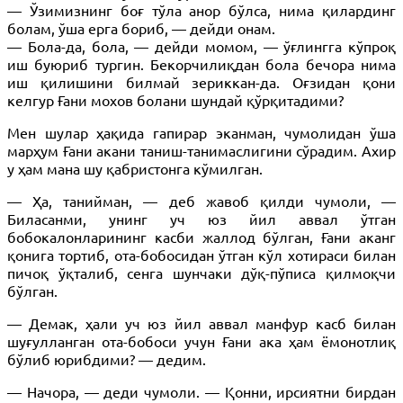
— Ўзимизнинг боғ тўла анор бўлса, нима қилардинг
болам, ўша ерга бориб, — дейди онам.
— Бола-да, бола, — дейди момом, — ўғлингга кўпроқ
иш буюриб тургин. Бекорчилиқдан бола бечора нима
иш қилишини билмай зериккан-да. Оғзидан қони
келгур Ғани мохов болани шундай қўрқитадими?
Мен шулар ҳақида гапирар эканман, чумолидан ўша
марҳум Ғани акани таниш-танимаслигини сўрадим. Ахир
у ҳам мана шу қабристонга кўмилган.
— Ҳа, танийман, — деб жавоб қилди чумоли, —
Биласанми, унинг уч юз йил аввал ўтган
бобокалонларининг касби жаллод бўлган, Ғани аканг
қонига тортиб, ота-бобосидан ўтган кўл хотираси билан
пичоқ ўқталиб, сенга шунчаки дўқ-пўписа қилмоқчи
бўлган.
— Демак, ҳали уч юз йил аввал манфур касб билан
шуғулланган ота-бобоси учун Ғани ака ҳам ёмонотлиқ
бўлиб юрибдими? — дедим.
— Начора, — деди чумоли. — Қонни, ирсиятни бирдан