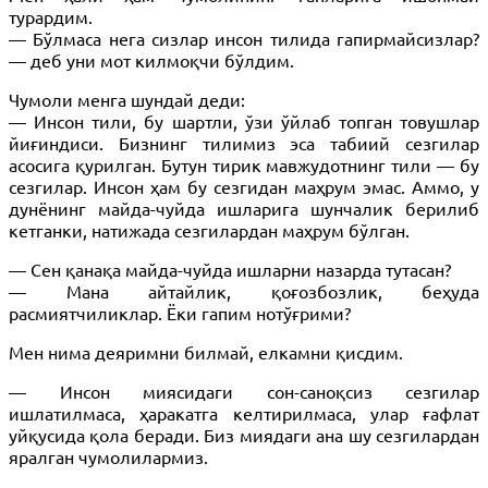
турардим.
— Бўлмаса нега сизлар инсон тилида гапирмайсизлар?
— деб уни мот килмоқчи бўлдим.
Чумоли менга шундай деди:
— Инсон тили, бу шартли, ўзи ўйлаб топган товушлар
йиғиндиси. Бизнинг тилимиз эса табиий сезгилар
асосига қурилган. Бутун тирик мавжудотнинг тили — бу
сезгилар. Инсон ҳам бу сезгидан маҳрум эмас. Аммо, у
дунёнинг майда-чуйда ишларига шунчалик берилиб
кетганки, натижада сезгилардан маҳрум бўлган.
— Сен қанақа майда-чуйда ишларни назарда тутасан?
— Мана айтайлик, қоғозбозлик, беҳуда
расмиятчиликлар. Ёки гапим нотўғрими?
Мен нима деяримни билмай, елкамни қисдим.
— Инсон миясидаги сон-саноқсиз сезгилар
ишлатилмаса, ҳаракатга келтирилмаса, улар ғафлат
уйқусида қола беради. Биз миядаги ана шу сезгилардан
яралган чумолилармиз.