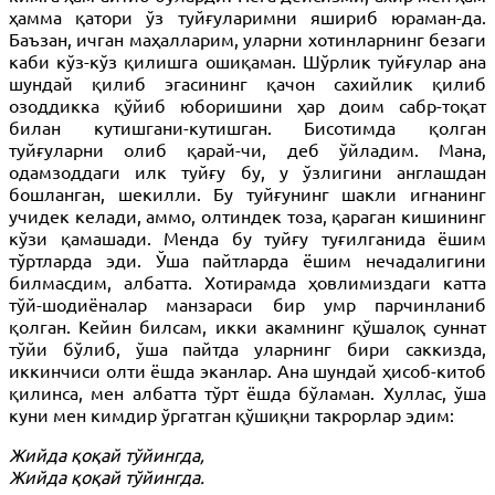
ҳамма қатори ўз туйғуларимни яшириб юраман-да.
Баъзан, ичган маҳалларим, уларни хотинларнинг безаги
каби кўз-кўз қилишга ошиқаман. Шўрлик туйғулар ана
шундай қилиб эгасининг қачон сахийлик қилиб
озоддикка қўйиб юборишини ҳар доим сабр-тоқат
билан кутишгани-кутишган. Бисотимда қолган
туйғуларни олиб қарай-чи, деб ўйладим. Мана,
одамзоддаги илк туйғу бу, у ўзлигини англашдан
бошланган, шекилли. Бу туйғунинг шакли игнанинг
учидек келади, аммо, олтиндек тоза, қараган кишининг
кўзи қамашади. Менда бу туйғу туғилганида ёшим
тўртларда эди. Ўша пайтларда ёшим нечадалигини
билмасдим, албатта. Хотирамда ҳовлимиздаги катта
тўй-шодиёналар манзараси бир умр парчинланиб
қолган. Кейин билсам, икки акамнинг қўшалоқ суннат
тўйи бўлиб, ўша пайтда уларнинг бири саккизда,
иккинчиси олти ёшда эканлар. Ана шундай ҳисоб-китоб
қилинса, мен албатта тўрт ёшда бўламан. Хуллас, ўша
куни мен кимдир ўргатган қўшиқни такрорлар эдим:
Жийда қоқай тўйингда,
Жийда қоқай тўйингда.