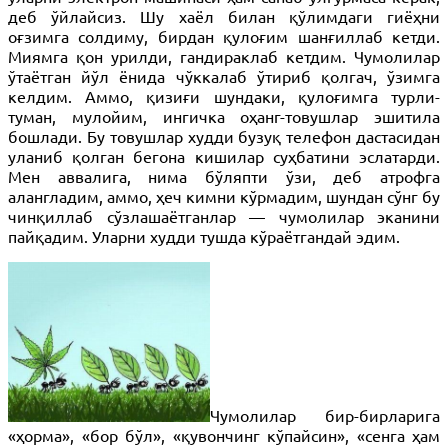
деб ўйлайсиз. Шу хаёл билан қўлимдаги гиёҳни
оғзимга солдиму, бирдан қулоғим шанғиллаб кетди.
Миямга қон урилди, гандираклаб кетдим. Чумолилар
ўтаётган йўл ёнида чўккалаб ўтириб қолгач, ўзимга
келдим. Аммо, қизиғи шундаки, қулоғимга турли-
туман, мулойим, ингичка оҳанг-товушлар эшитила
бошлади. Бу товушлар худди бузуқ телефон дастасидан
уланиб қолган бегона кишилар суҳбатини эслатарди.
Мен аввалига, нима бўляпти ўзи, деб атрофга
алангладим, аммо, ҳеч кимни кўрмадим, шундан сўнг бу
чинқиллаб сўзлашаётганлар — чумолилар эканини
пайқадим. Уларни худди тушда кўраётгандай эдим.
Чумолилар бир-бирларига
«ҳорма», «бор бўл», «қувончинг кўпайсин», «сенга ҳам