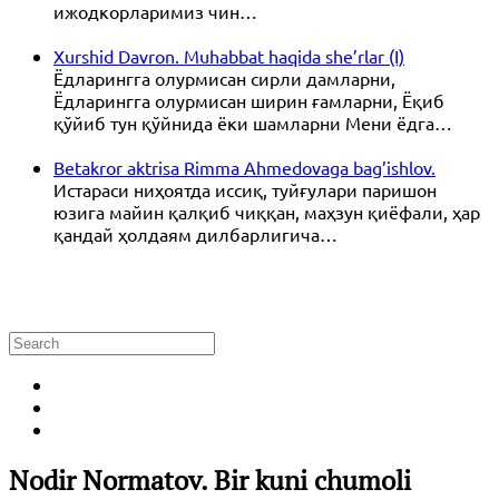
ижодкорларимиз чин…
Xurshid Davron. Muhabbat haqida she’rlar (I)
Ёдларингга олурмисан сирли дамларни,
Ёдларингга олурмисан ширин ғамларни, Ёқиб
қўйиб тун қўйнида ёки шамларни Мени ёдга…
Betakror aktrisa Rimma Ahmedovaga bag’ishlov.
Истараси ниҳоятда иссиқ, туйғулари паришон
юзига майин қалқиб чиққан, маҳзун қиёфали, ҳар
қандай ҳолдаям дилбарлигича…
Nodir Normatov. Bir kuni chumoli