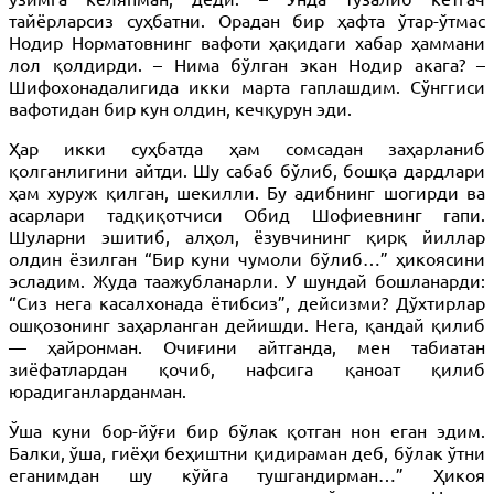
тайёрларсиз суҳбатни. Орадан бир ҳафта ўтар-ўтмас
Нодир Норматовнинг вафоти ҳақидаги хабар ҳаммани
лол қолдирди. – Нима бўлган экан Нодир акага? –
Шифохонадалигида икки марта гаплашдим. Сўнггиси
вафотидан бир кун олдин, кечқурун эди.
Ҳар икки суҳбатда ҳам сомсадан заҳарланиб
қолганлигини айтди. Шу сабаб бўлиб, бошқа дардлари
ҳам хуруж қилган, шекилли. Бу адибнинг шогирди ва
асарлари тадқиқотчиси Обид Шофиевнинг гапи.
Шуларни эшитиб, алҳол, ёзувчининг қирқ йиллар
олдин ёзилган “Бир куни чумоли бўлиб…” ҳикоясини
эсладим. Жуда таажубланарли. У шундай бошланарди:
“Сиз нега касалхонада ётибсиз”, дейсизми? Дўхтирлар
ошқозонинг заҳарланган дейишди. Нега, қандай қилиб
— ҳайронман. Очиғини айтганда, мен табиатан
зиёфатлардан қочиб, нафсига қаноат қилиб
юрадиганларданман.
Ўша куни бор-йўғи бир бўлак қотган нон еган эдим.
Балки, ўша, гиёҳи беҳиштни қидираман деб, бўлак ўтни
еганимдан шу кўйга тушгандирман…” Ҳикоя