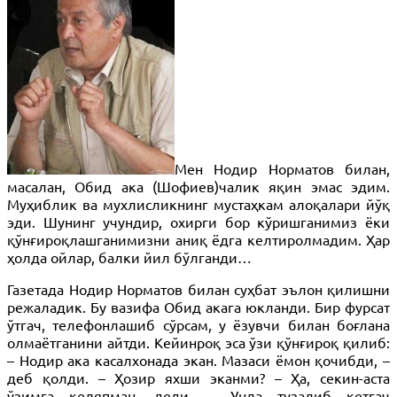
Мен Нодир Норматов билан,
масалан, Обид ака (Шофиев)чалик яқин эмас эдим.
Муҳиблик ва мухлисликнинг мустаҳкам алоқалари йўқ
эди. Шунинг учундир, охирги бор кўришганимиз ёки
қўнғироқлашганимизни аниқ ёдга келтиролмадим. Ҳар
ҳолда ойлар, балки йил бўлганди…
Газетада Нодир Норматов билан суҳбат эълон қилишни
режаладик. Бу вазифа Обид акага юкланди. Бир фурсат
ўтгач, телефонлашиб сўрсам, у ёзувчи билан боғлана
олмаётганини айтди. Кейинроқ эса ўзи қўнғироқ қилиб:
– Нодир ака касалхонада экан. Мазаси ёмон қочибди, –
деб қолди. – Ҳозир яхши эканми? – Ҳа, секин-аста
ўзимга келяпман, деди. – Унда тузалиб кетгач