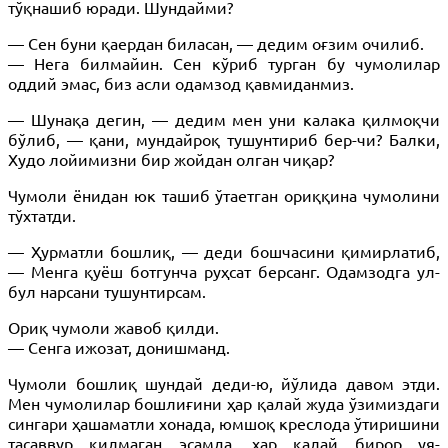
тўқнашиб юради. Шундайми?
— Сен буни қаердан биласан, — дедим оғзим очилиб.
— Нега билмайин. Сен кўриб турган бу чумолилар
оддий эмас, биз асли одамзод қавмиданмиз.
— Шунақа дегин, — дедим мен уни калака қилмоқчи
бўлиб, — қани, мундайроқ тушунтириб бер-чи? Балки,
Худо лойимизни бир жойдан олган чиқар?
Чумоли ёнидан юк ташиб ўтаетган ориққина чумолини
тўхтатди.
— Ҳурматли бошлиқ, — деди бошчасини қимирлатиб,
— Менга қуёш ботгунча руҳсат берсанг. Одамзодга ул-
бул нарсани тушунтирсам.
Ориқ чумоли жавоб қилди.
— Сенга ижозат, донишманд.
Чумоли бошлиқ шундай деди-ю, йўлида давом этди.
Мен чумолилар бошлиғини ҳар қалай жуда ўзимиздаги
сингари ҳашаматли хонада, юмшоқ креслода ўтиришини
тасаввур қилмаган эсамда, ҳар қалай бирор уя-