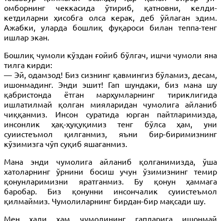
омборнинг чеккасида ўтириб, қатновни, келди-
кетдиларни ҳисобга олса керак, деб ўйлаган эдим.
Ажабки, уларда бошлиқ фуқароси билан теппа-тенг
ишлар экан.
Бошлиқ чумоли кўздан ғойиб бўлгач, ишчи чумоли яна
тилга кирди:
— Эй, одамзод! Биз сизнинг қавмингиз бўламиз, десам,
ишонмадинг. Энди эшит! Гап шундаки, биз мана шу
қабристонда ётган марҳумларнинг тириклигида
ишлатилмай қолган мияларидан чумолига айланиб
чиққанмиз. Инсон суратида юрган пайтларимизда,
инсонлик ҳақ-ҳуқуқимиз тенг бўлса ҳам, уни
суиистеъмол қилганмиз, яъни бир-биримизнинг
кўзимизга чўп суқиб яшаганмиз.
Мана энди чумолига айланиб қолганимизда, ўша
хатоларнинг ўрнини босиш учун ўзимизнинг темир
қонунларимизни яратганмиз. Бу қонун ҳаммага
баробар. Биз қонунни инсончалик суиистеъмол
қилмаймиз. Чумолиларнинг бирдан-бир мақсади шу.
Мен ҳали ҳам чумолининг гапларига ишонмай