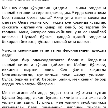
Мен шу ерда қўрқоқлик қилдим — миям гавдамни
ташлаб кетишини сира хоҳламасдим. У ерда менга нима
бор, гавдам беэга қолса? Ахир унга қанча меҳнатим
сингган. Онам тўққиз ою, тўққиз кун қорнида кўтарган,
саккизга кирганимга қадар оқ ювиб, оқ тараган бу
гавдани. Мана, йигирма саккиз йилки, уни мен авайлаб
келаман. Шундай бўлгач, қандай қилиб гавдамни
бекордан-бекорга, тўсатдан ташлаб кета оламан.
Чумоли хаёлимдан ўтган гапни фаҳмлагандек, шундай
деди:
— Бари бир одамзодлигангга бординг. Гавдангни
ташлаб кетишга кўзинг қиймаяпти. Майли, бўлмаса,
иккинчи шартни эшит. Сен ўзинг ҳақингда
билганларингни, кўнглингда неки дарду ўйларинг
бўлса, барини айтиб берасан. Балки, мен сенинг бирор
дардингга малҳам бўларман.
Мен очиғини айтганда, ундан катта мўъжиза кутган
бўлсам бордир, лекин бунақа таклифни эшитаман деб
ўйламаган эдим. Тўғри-да, мен ўзимни мухбирликка
урганимдан бери ҳамманинг дардини тинглашга