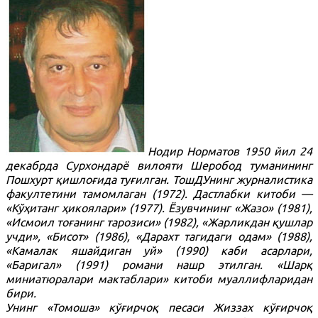
Нодир Норматов 1950 йил 24
декабрда Сурхондарё вилояти Шеробод туманининг
Пошхурт қишлоғида туғилган. ТошДУнинг журналистика
факултетини тамомлаган (1972). Дастлабки китоби —
«Кўҳитанг ҳикоялари» (1977). Ёзувчининг «Жазо» (1981),
«Исмоил тоғанинг тарозиси» (1982), «Жарликдан қушлар
учди», «Бисот» (1986), «Дарахт тагидаги одам» (1988),
«Камалак яшайдиган уй» (1990) каби асарлари,
«Баригал» (1991) романи нашр этилган. «Шарқ
миниатюралари мактаблари» китоби муаллифларидан
бири.
Унинг «Томоша» кўғирчоқ песаси Жиззах кўғирчоқ