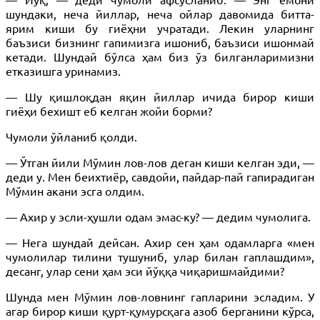
шундаки, неча йиллар, неча ойлар давомида битта-
ярим киши бу гиёҳни учратади. Лекин уларнинг
баъзиси бизнинг гапимизга ишониб, баъзиси ишонмай
кетади. Шундай бўлса ҳам биз ўз билганларимизни
етказишга уринамиз.
— Шу қишлоқдан яқин йиллар ичида бирор киши
гиёҳи бехишт еб келган жойи борми?
Чумоли ўйланиб қолди.
— Ўтган йили Мўмин лов-лов деган киши келган эди, —
деди у. Мен беихтиёр, савдойи, пайдар-пай гапирадиган
Мўмин акани эсга олдим.
— Ахир у эсли-ҳушли одам эмас-ку? — дедим чумолига.
— Нега шундай дейсан. Ахир сен ҳам одамларга «мен
чумолилар тилини тушуниб, улар билан гаплашдим»,
десанг, улар сени ҳам эси йўққа чиқаришмайдими?
Шунда мен Мўмин лов-ловнинг гапларини эсладим. У
агар бирор киши қурт-қумурсқага азоб берганини кўрса,