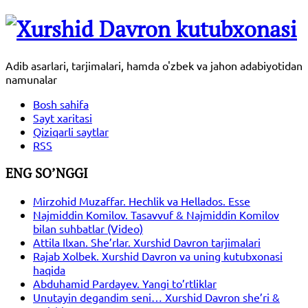
Adib asarlari, tarjimalari, hamda o'zbek va jahon adabiyotidan
namunalar
Bosh sahifa
Sayt xaritasi
Qiziqarli saytlar
RSS
ENG SO’NGGI
Mirzohid Muzaffar. Hechlik va Hellados. Esse
Najmiddin Komilov. Tasavvuf & Najmiddin Komilov
bilan suhbatlar (Video)
Attila Ilxan. She’rlar. Xurshid Davron tarjimalari
Rajab Xolbek. Xurshid Davron va uning kutubxonasi
haqida
Abduhamid Pardayev. Yangi to’rtliklar
Unutayin degandim seni… Xurshid Davron she’ri &