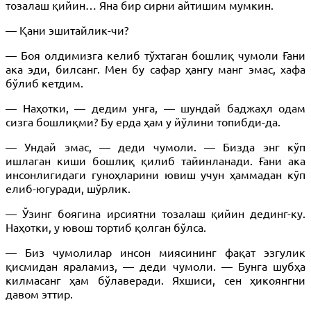
тозалаш қийин… Яна бир сирни айтишим мумкин.
— Қани эшитайлик-чи?
— Боя олдимизга келиб тўхтаган бошлиқ чумоли Ғани
ака эди, билсанг. Мен бу сафар ҳангу манг эмас, хафа
бўлиб кетдим.
— Наҳотки, — дедим унга, — шундай баджаҳл одам
сизга бошлиқми? Бу ерда ҳам у йўлини топибди-да.
— Ундай эмас, — деди чумоли. — Бизда энг кўп
ишлаган киши бошлиқ қилиб тайинланади. Ғани ака
инсонлигидаги гуноҳларини ювиш учун ҳаммадан кўп
елиб-югуради, шўрлик.
— Ўзинг боягина ирсиятни тозалаш қийин дединг-ку.
Наҳотки, у ювош тортиб қолган бўлса.
— Биз чумолилар инсон миясининг фақат эзгулик
қисмидан яраламиз, — деди чумоли. — Бунга шубҳа
килмасанг ҳам бўлаверади. Яхшиси, сен ҳикоянгни
давом эттир.