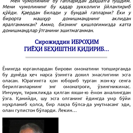
Мен чумолининг бу гапларидан даҳшатга тушдим.
Мени чумолининг бу қадар зукколиги ўйлантириб
қўйди. Қаердан билади у бундай гапларни? Ёки у
бирорта машҳур донишманднинг аклидан
яралганмикан? Аммо, бизнинг қишлоғимизда катта
донишмандлар ўтганини эшитмаганман.
Сирожиддин ИБРОҲИМ
ГИЁҲИ БЕҲИШТНИ ҚИДИРИБ…
Ёнингда юрганлардан бирови омонатини топширганда
бу дунёда ҳеч нарса ўзингга дохил эмаслигини эсга
оласан. Юрагингга қон юбориб турган жон-ку сенга
берилганларнинг энг омонатроғи, ўзингникимас.
Инчунун, тирикликда қилган яхши-ю ёмон амалингдан
ўзга. Қанийди, шу эсга олганинг ёдингда умр бўйи
муҳрланиб қолса, бир лаҳза бўлса-да унутмасанг эди,
олам гулистон бўларди. Лекин…