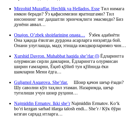
Mirzohid Muzaffar. Hechlik va Hellados. Esse
Тил нимага
имкон беради? Ўз қафасимизни яратишгами? Тил
инсоннинг энг даҳшатли эринчоқлиги эмасмиди? Биз
дунёни аввал…
Onajon. O’zbek shoirlarining onaga…
Ўзбек адабиёти
Она ҳақида ёзилган дурдона асарларга ниҳоятда бой.
Онани улуғлашда, мадҳ этишда ижодкорларимиз чин…
Xurshid Davron. Muhabbat haqida she’rlar (I)
Ёдларингга
олурмисан сирли дамларни, Ёдларингга олурмисан
ширин ғамларни, Ёқиб қўйиб тун қўйнида ёки
шамларни Мени ёдга…
Guljamol Asqarova. She’rlar.
Шоир қачон шеър ёзади?
Шу саволни кўп таҳлил этаман. Назаримда, шеър
туғилиши учун шоир руҳини…
Najmiddin Ermatov. Ikki she’r
Najmiddin Ermatov. Ko‘k
bo‘ri kezgan sarhad itlarga talosh endi... She’r / Кўк бўри
кезган сарҳад итларга…