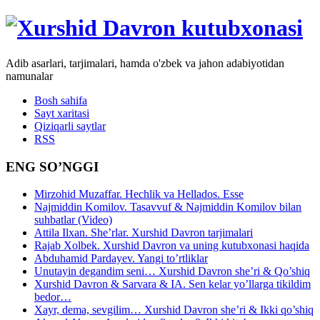
Adib asarlari, tarjimalari, hamda o'zbek va jahon adabiyotidan
namunalar
Bosh sahifa
Sayt xaritasi
Qiziqarli saytlar
RSS
ENG SO’NGGI
Mirzohid Muzaffar. Hechlik va Hellados. Esse
Najmiddin Komilov. Tasavvuf & Najmiddin Komilov bilan
suhbatlar (Video)
Attila Ilxan. She’rlar. Xurshid Davron tarjimalari
Rajab Xolbek. Xurshid Davron va uning kutubxonasi haqida
Abduhamid Pardayev. Yangi to’rtliklar
Unutayin degandim seni… Xurshid Davron she’ri & Qo’shiq
Xurshid Davron & Sarvara & IA. Sen kelar yo’llarga tikildim
bedor…
Xayr, dema, sevgilim… Xurshid Davron she’ri & Ikki qo’shiq