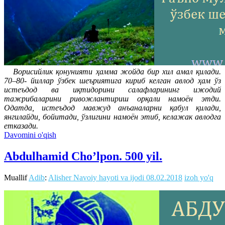
Ворисийлик қонунияти ҳамма жойда бир хил амал қилади.
70–80- йиллар ўзбек шеъриятига кириб келган авлод ҳам ўз
истеъдод ва иқтидорини салафларининг ижодий
тажрибаларини ривожлантириш орқали намоён этди.
Одатда, истеъдод мавжуд анъаналарни қабул қилади,
янгилайди, бойитади, ўзлигини намоён этиб, келажак авлодга
етказади.
Davomini o'qish
Abdulhamid Cho’lpon. 500 yil.
Muallif
Adib
:
Alisher Navoiy hayoti va ijodi
08.02.2018
izoh yo'q