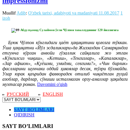
impressionizmi
Muallif
Adib
:
O'zbek tarixi, adabiyoti va madaniyati
11.08.2017
1
izoh
Абдулҳамид Сулаймон ўғли Чўлпон таваллудининг 120 йиллигига
Буюк Чўлпон кўнглидаги ҳаёт ҳақиқатини қоғозга тўккан.
Ўша ҳақиқатни «Йўл эсдаликлари»да Жиззахдан Самарқандга
етгунча кўрган анвойи гўзаллик сайқалига жо этган
«Кўнгилсиз чиқиш», «Кетиш», «Тенгизлар», «Капалаклар»,
«Зар афшон», «Қуёшми, умидми, севгими?», «Чин бирлик»
фаслларини шунчаки оддий ҳикоялар десак, тўғри бўлмайди.
Улар юрак қаъридан фавворадек отилиб чиқаётган руҳий
азоблар, дардлар, сўниши исталмаган орзу-амаллар ҳақидаги
мухтасар роман.
Davomini o'qish
РУССКИЙ
ENGLISH
SAYT BO'LIMLARI
QIDIRISH
SAYT BO’LIMLARI