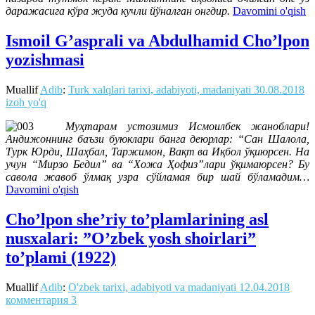
даражасига кўра жуда кучли йўналган онгдир.
Davomini o'qish
Ismoil G’asprali va Abdulhamid Cho’lpon
yozishmasi
Muallif
Adib
:
Turk xalqlari tarixi, adabiyoti, madaniyati
30.08.2018
izoh yo'q
Муҳтарам устозимиз Исмоилбек жаноблари!
Андижоннинг баъзи буюклари банга деюрлар: “Сан Шалола,
Турк Юрди, Шаҳбал, Таржимон, Вақт ва Иқбол ўқиюрсен. На
учун “Мирзо Бедил” ва “Хожа Ҳофиз”лари ўқимаюрсен? Бу
савола жавоб ўлмақ узра сўйламая бир шай бўламадим…
Davomini o'qish
Cho’lpon she’riy to’plamlarining asl
nusxalari: ”O’zbek yosh shoirlari”
to’plami (1922)
Muallif
Adib
:
O'zbek tarixi, adabiyoti va madaniyati
12.04.2018
комментария 3