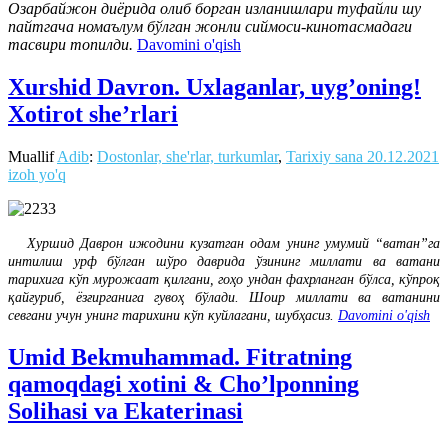
Озарбайжон диёрида олиб борган изланишлари туфайли шу
пайтгача номаълум бўлган жонли сиймоси-кинотасмадаги
тасвири топилди.
Davomini o'qish
Xurshid Davron. Uxlaganlar, uyg’oning!
Xotirot she’rlari
Muallif
Adib
:
Dostonlar, she'rlar, turkumlar
,
Tarixiy sana
20.12.2021
izoh yo'q
Хуршид Даврон ижодини кузатган одам унинг умумий “ватан”га
интилиш урф бўлган шўро даврида ўзининг миллати ва ватани
тарихига кўп мурожаат қилгани, гоҳо ундан фахрланган бўлса, кўпроқ
қайғуриб, ёзғирганига гувоҳ бўлади. Шоир миллати ва ватанини
севгани учун унинг тарихини кўп куйлагани, шубҳасиз.
Davomini o'qish
Umid Bekmuhammad. Fitratning
qamoqdagi xotini & Cho’lponning
Solihasi va Ekaterinasi