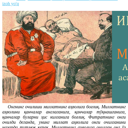
izoh yo'q
Онгнинг очилиши миллатнинг аҳволига боғлиқ. Миллатнинг
аҳволини қанчалар англаганига, қанчалар тўқнашганига,
қанчалар буларни ҳис килганига боғлиқ. Фитратнинг онги
очилди деганда, унинг миллат аҳволига онги очилганини
назарда тутмок керак. Миллатнинг аҳволига очилган онг ўз