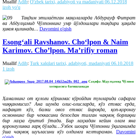
Muallif
Adib
:
O'zbek tarixi, adabiyoti va madaniyati
06.12.2018
izoh yo'q
Тақдим этилаётган мақолаларда Абдурауф Фитрат
ва Абдулҳамид Чўлпоннинг умр йўлдошлари тақдири ҳақида
ҳикоя қилинади…
Davomini o'qish
Esong‘ali Ravshanov. Cho‘lpon & Naim
Karimov. Cho’lpon. Ma’rifiy roman
Muallif
Adib
:
Turk xalqlari tarixi, adabiyoti, madaniyati
06.10.2018
1 izoh
Саҳифа Абдулҳамид Чўлпон
хотирасига бағишланади
Ҳамалнинг от қулоғи кўринмас кўройдин тунларида сафарга
чиққанмисиз? Ана шунда олис-олисларда, кўз етмас ерда,
нафақат кўз, балки овоз етмас йироқда, қоп-қоронғу
осмоннинг бир чеккасини бехосдан тилган чақмоқ борлиқни
бир лаҳза ёритиб ўтади. Бир лаҳзадан кейин олам яна
қоронғуликка ғарқ бўлади…Ўзбек шоири Чўлпонни ўқиганимда
ўша чақмоқ шуъласини кўз олдимга келтираман.
Davomini
o'qish