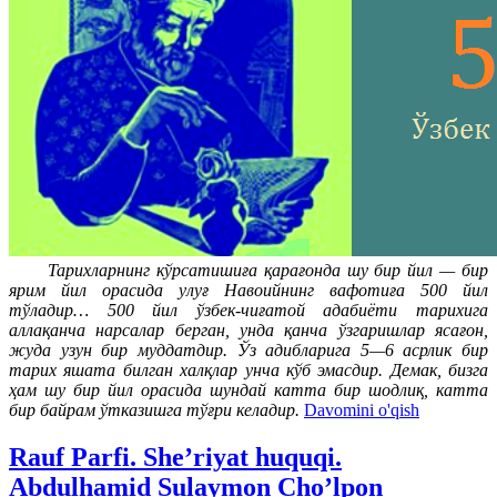
Тарихларнинг кўрсатишиға қарағонда шу бир йил — бир
ярим йил орасида улуғ Навоийнинг вафотиға 500 йил
тўладир… 500 йил ўзбек-чиғатой адабиёти тарихига
аллақанча нарсалар берган, унда қанча ўзгаришлар ясағон,
жуда узун бир муддатдир. Ўз адибларига 5—6 асрлик бир
тарих яшата билган халқлар унча кўб эмасдир. Демак, бизга
ҳам шу бир йил орасида шундай катта бир шодлиқ, катта
бир байрам ўтказишга тўғри келадир.
Davomini o'qish
Rauf Parfi. She’riyat huquqi.
Abdulhamid Sulaymon Cho’lpon