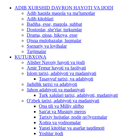
ADIB XURSHID DAVRON HAYOTI VA IJODI
Adib haqida maqola va ma'lumotlar
Adib kitoblari
Badiha, esse, maqola, suhbat
Dostonlar, she'rlar, turkumlar
Drama, qissa, hikoya, esse
Qisqa mulohazalar, luqmalar
Ssenariy va loyihalar
Tarjimalar
KUTUBXONA
Alisher Navoiy hayoti va ijodi
Amir Temur hayoti va faoliyati
Islom tarixi, adabiyoti va madaniyati
Tasavvuf tarixi, va adabiyoti
Jadidlik tarixi va adabiyoti
Jahon adabiyoti va madaniyati
Turk xalqlari tarixi, adabiyoti, madaniyati
O'zbek tarixi, adabiyoti va madaniyati
Ona tili va Milliy alifbo
San'at va Musiqiy meros
Tarixiy hujjatlar, nodir qo'lyozmalar
Xotira va yodnomalar
Yangi kitoblar va asarlar taqdimoti
Yoshlar ijodi