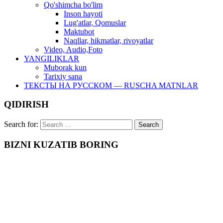
Qo'shimcha bo'lim
Inson hayoti
Lug'atlar, Qomuslar
Maktubot
Naqllar, hikmatlar, rivoyatlar
Video, Audio,Foto
YANGILIKLAR
Muborak kun
Tarixiy sana
ТЕКСТЫ НА РУССКОМ — RUSCHA MATNLAR
QIDIRISH
Search for:
BIZNI KUZATIB BORING