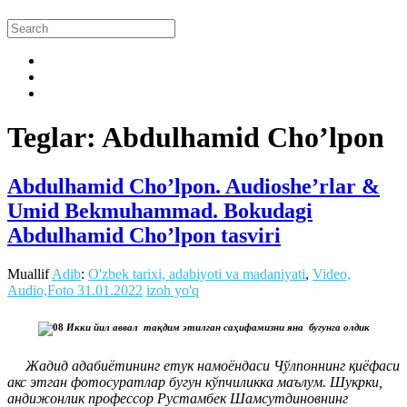
Teglar: Abdulhamid Cho’lpon
Abdulhamid Cho’lpon. Audioshe’rlar &
Umid Bekmuhammad. Bokudagi
Abdulhamid Cho’lpon tasviri
Muallif
Adib
:
O'zbek tarixi, adabiyoti va madaniyati
,
Video,
Audio,Foto
31.01.2022
izoh yo'q
Икки йил аввал тақдим этилган саҳифамизни яна бугунга олдик
Жадид адабиётининг етук намоёндаси Чўлпоннинг қиёфаси
акс этган фотосуратлар бугун кўпчиликка маълум. Шукрки,
андижонлик профессор Рустамбек Шамсутдиновнинг