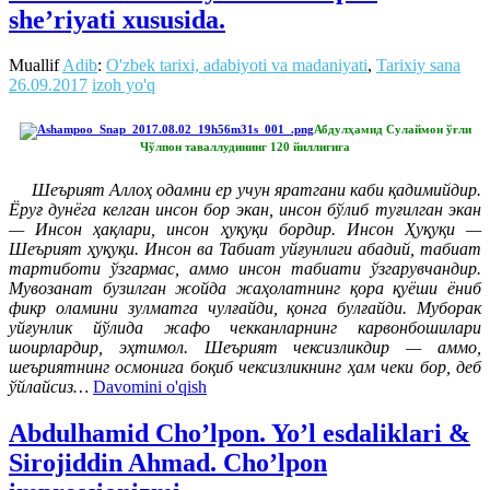
she’riyati xususida.
Muallif
Adib
:
O'zbek tarixi, adabiyoti va madaniyati
,
Tarixiy sana
26.09.2017
izoh yo'q
Абдулҳамид Сулаймон ўғли
Чўлпон таваллудининг 120 йиллигига
Шеърият Аллоҳ одамни ер учун яратгани каби қадимийдир.
Ёруғ дунёга келган инсон бор экан, инсон бўлиб туғилган экан
— Инсон ҳақлари, инсон ҳуқуқи бордир. Инсон Ҳуқуқи —
Шеърият ҳуқуқи. Инсон ва Табиат уйғунлиги абадий, табиат
тартиботи ўзгармас, аммо инсон табиати ўзгарувчандир.
Мувозанат бузилган жойда жаҳолатнинг қора қуёши ёниб
фикр оламини зулматга чулғайди, қонга булғайди. Муборак
уйғунлик йўлида жафо чекканларнинг карвонбошилари
шоирлардир, эҳтимол. Шеърият чексизликдир — аммо,
шеъриятнинг осмонига боқиб чексизликнинг ҳам чеки бор, деб
ўйлайсиз…
Davomini o'qish
Abdulhamid Cho’lpon. Yo’l esdaliklari &
Sirojiddin Ahmad. Cho’lpon