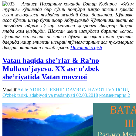
Алишер Назарнинг хонанда Ботир Қодиров «Жим
туринг» қўшиғида бир сўзни нотўғри ижро этгани ҳақида
ёзган мулоҳазаси туфайли жиддий баҳс бошланди. Қўшиққа
асос бўлган шеър буюк шоир Абдулҳамид Чўлпонники экани ва
шеърдаги айрим сўзлар маъноси ҳақидаги фикрлар баҳсни
янада ҳам қиздирди. Шахсан мени шеърдаги биргина «олос»
сўзининг маъносини англашга бўлган қизиқиш шоир ҳаётлик
даврида нашр этилган шеърий тўпламларнинг асл нусхаларига
диққат этишимни талаб қилди.
Davomini o'qish
Vatan haqida she’rlar & Ra’no
Mullaxo’jayeva. XX asr o’zbek
she’riyatida Vatan mavzusi
Muallif
Adib
:
ADIB XURSHID DAVRON HAYOTI VA IJODI
,
O'zbek tarixi, adabiyoti va madaniyati
02.03.2018
комментария 2