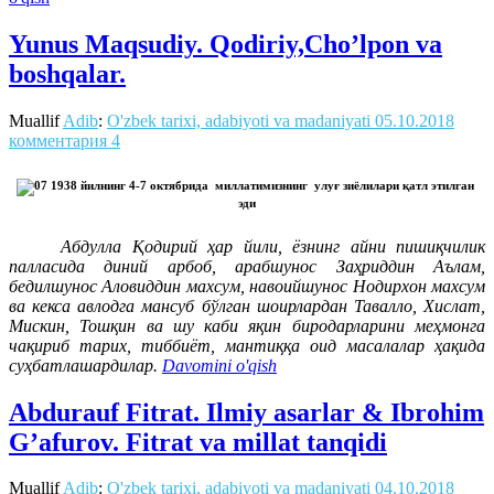
Yunus Maqsudiy. Qodiriy,Cho’lpon va
boshqalar.
Muallif
Adib
:
O'zbek tarixi, adabiyoti va madaniyati
05.10.2018
комментария 4
1938 йилнинг 4-7 октябрида миллатимизнинг улуғ зиёлилари қатл этилган
эди
Абдулла Қодирий ҳар йили, ёзнинг айни пишиқчилик
палласида диний арбоб, арабшунос Заҳриддин Аълам,
бедилшунос Аловиддин махсум, навоийшунос Нодирхон махсум
ва кекса авлодга мансуб бўлган шоирлардан Тавалло, Хислат,
Мискин, Тошқин ва шу каби яқин биродарларини меҳмонга
чақириб тарих, тиббиёт, мантиққа оид масалалар ҳақида
суҳбатлашардилар.
Davomini o'qish
Abdurauf Fitrat. Ilmiy asarlar & Ibrohim
G’afurov. Fitrat va millat tanqidi
Muallif
Adib
:
O'zbek tarixi, adabiyoti va madaniyati
04.10.2018