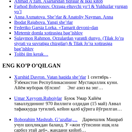
Ahmad A’zam. Asarlaridan fiqralar & Ikki kitob
Farhod Bobojonov. Orzuga eltuvchi yo‘l & Yulduzlar yurgan
yo`l
Anna Axmatova. She’rlar & Anatoliy Nayman. Anna
Ibodat Rajabova. Yangi she’rlar
Federiko Garsia Lorka. «Tamarit devoni»dan
Mirtemir domla xotirasiga bag’ishlov
Sulaymon Rahmon. Orzulardan yaratdi dunyo. (Tilak Jo’ra
siyrati va suvratiga chizgilar) & Tilak Jo’ra xotirasiga
bag’ishlov
Tolibi ilm kerak…
ENG KO’P O’QILGAN
Xurshid Davron. Vatan haqida she’rlar
1 сентябрь -
Ўзбекистон Республикасининг Мустақиллик куни.
Айём муборак бўлсин! Энг азиз ва энг…
Umar Xayyom.Ruboiylar
Буюк Умар Хайём
таваллудининг 970 йиллиги олдидан (15 май) Аввал
тафаккурда туғилиб, кейин қалб қўрига йўғрилган…
Boborahim Mashrab. G’azallar,…
Дарвешлик Машраб
учун шоҳликдан баланд. У «жон тўтисини ишқ ила
сарбоз этай деб», жандани кийиб…