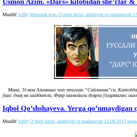
Usmon Azim. «Dars» kitobidan she’rlar & 
Muallif
Adib
:
Muborak kun
,
O'zbek tarixi, adabiyoti va madaniyati
1
Мана, Усмон Азимнинг чоп этилган “Сайланма”си. Китобдаг
ўша: ёниқ ва шиддатли. Фикр шамойили деярли ўзгармаган: ишо
Iqbol Qo’shshayeva. Yerga qo’nmaydigan 
Muallif
Adib
:
O'zbek tarixi, adabiyoti va madaniyati
12.08.2015
комм