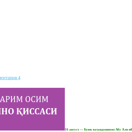
ентария 4
16 август — Буюк ватандошимиз Абу Али ибн