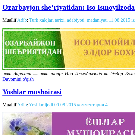
Ozarbayjon she’riyatidan: Iso Ismoyilzod
Muallif
Adib
:
Turk xalqlari tarixi, adabiyoti, madaniyati
11.08.2015
i
икки дарахти — икки шоир: Исо Исмойилзода ва Элдор Бо
Davomini o'qish
Yoshlar mushoirasi
Muallif
Adib
:
Yoshlar ijodi
09.08.2015
комментария 4