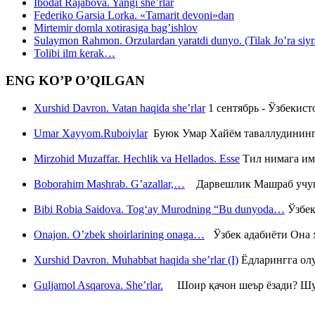
Ibodat Rajabova. Yangi she’rlar
Federiko Garsia Lorka. «Tamarit devoni»dan
Mirtemir domla xotirasiga bag’ishlov
Sulaymon Rahmon. Orzulardan yaratdi dunyo. (Tilak Jo’ra siyrati
Tolibi ilm kerak…
ENG KO’P O’QILGAN
Xurshid Davron. Vatan haqida she’rlar
1 сентябрь - Ўзбекис
Umar Xayyom.Ruboiylar
Буюк Умар Хайём таваллудининг 
Mirzohid Muzaffar. Hechlik va Hellados. Esse
Тил нимага им
Boborahim Mashrab. G’azallar,…
Дарвешлик Машраб учун ш
Bibi Robia Saidova. Tog‘ay Murodning “Bu dunyoda…
Ўзбек
Onajon. O’zbek shoirlarining onaga…
Ўзбек адабиёти Она ҳ
Xurshid Davron. Muhabbat haqida she’rlar (I)
Ёдларингга ол
Guljamol Asqarova. She’rlar.
Шоир қачон шеър ёзади? Шу с