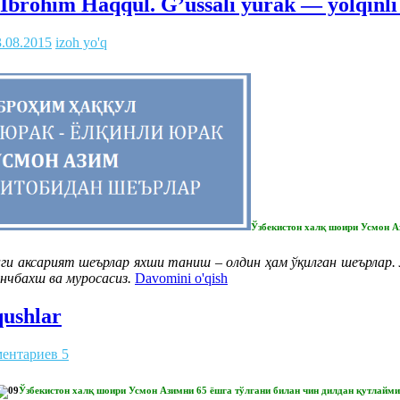
Ibrohim Haqqul. G’ussali yurak — yolqinli
3.08.2015
izoh yo'q
Ўзбекистон халқ шоири Усмон А
и аксарият шеърлар яхши таниш – олдин ҳам ўқилган шеърлар.
нчбахш ва муросасиз.
Davomini o'qish
qushlar
ентариев 5
Ўзбекистон халқ шоири Усмон Азимни 65 ёшга тўлгани билан чин дилдан қутлайми