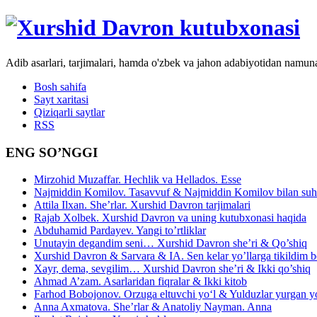
Adib asarlari, tarjimalari, hamda o'zbek va jahon adabiyotidan namun
Bosh sahifa
Sayt xaritasi
Qiziqarli saytlar
RSS
ENG SO’NGGI
Mirzohid Muzaffar. Hechlik va Hellados. Esse
Najmiddin Komilov. Tasavvuf & Najmiddin Komilov bilan suhb
Attila Ilxan. She’rlar. Xurshid Davron tarjimalari
Rajab Xolbek. Xurshid Davron va uning kutubxonasi haqida
Abduhamid Pardayev. Yangi to’rtliklar
Unutayin degandim seni… Xurshid Davron she’ri & Qo’shiq
Xurshid Davron & Sarvara & IA. Sen kelar yo’llarga tikildim
Xayr, dema, sevgilim… Xurshid Davron she’ri & Ikki qo’shiq
Ahmad A’zam. Asarlaridan fiqralar & Ikki kitob
Farhod Bobojonov. Orzuga eltuvchi yo‘l & Yulduzlar yurgan y
Anna Axmatova. She’rlar & Anatoliy Nayman. Anna