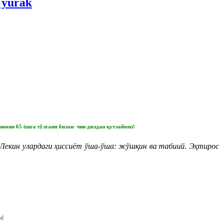
 yurak
зимни 65 ёшга тўлгани билан чин дилдан қутлаймиз!
 Лекин улардаги ҳиссиёт ўша-ўша: жўшқин ва табиий. Эҳтирос
з!