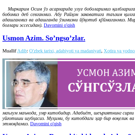
Миркарим Осим ўз асарларида улуғ боболаримиз қалбларига н
бобомиз деб севганмиз. Абу Райҳон заковатига таъзим қил
адашганмиз ва адашганда ўзимизни йўқотиб қўймаганмиз. М
боғлари эссесидан).
Davomini o'qish
Usmon Azim. So’ngso’zlar.
Muallif
Adib
:
O'zbek tarixi, adabiyoti va madaniyati
,
Xotira va yodno
маълум маънода, умр китобидир. Адабиёт, шеъриятнинг сирли 
уйғотиши шубҳасиз. Муҳими, бу китобдаги ҳар бир воқелик 
этмоқдамиз.
Davomini o'qish