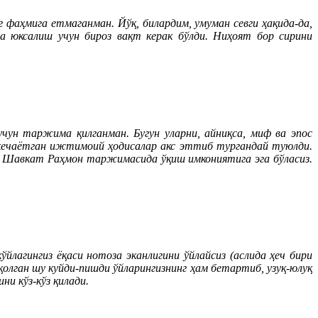
фаҳмига етмаганман. Йўқ, билардим, умуман севги ҳақида-да,
ча юксалиш учун бироз вақт керак бўлди. Ниҳоят бор сирини
ун таржима қилганман. Бугун уларни, айниқса, миф ва эпос
кечаётган ижтимоий ҳодисалар акс эттиб тургандай туюлди.
р Шавкат Раҳмон таржимасида ўқиш имкониятига эга бўласиз.
ўйлагингиз ёқаси нотоза эканлигини ўйлайсиз (аслида ҳеч бири
 қолган шу куйди-пишди ўйларингизнинг ҳам бетартиб, узуқ-юлуқ
ни кўз-кўз қилади.