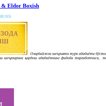
a & Eldor Boxish
zoh yo'q
Озарбайжон шеърияти турк адабиёти бўстонин
хиш шеърларини қардош адабиётнинг фидойи тарғиботчиси