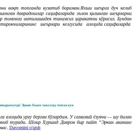
ни вақт топганда кузатиб бораман.Яхши шеърга дуч келиб
ишонган даврадошлар саҳифаларида эълон қилинган шеърларни
ур томонга интилишидек тинимсиз ҳаракатни кўрасиз. Бундан
штирокчиларининг шеърлари келгусида алоҳида саҳифаларда
инодраматург Эркин Аъзам таваллуд топган кун
га алоҳида урғу берган бўлардим. У самимий ёзувчи — шу билан
ўриниб туради. Шоир Хуршид Даврон бир пайт “Эркин аканинг
мас.
Davomini o'qish