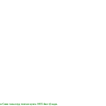
 Сино таваллуд топган кунга 1035 йил тўлади.