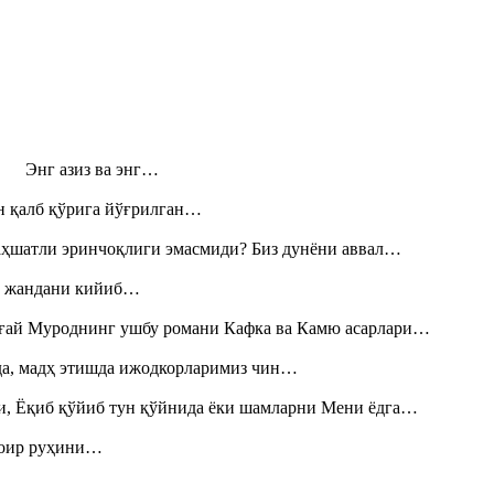
н! Энг азиз ва энг…
н қалб қўрига йўғрилган…
аҳшатли эринчоқлиги эмасмиди? Биз дунёни аввал…
», жандани кийиб…
Тоғай Муроднинг ушбу романи Кафка ва Камю асарлари…
шда, мадҳ этишда ижодкорларимиз чин…
и, Ёқиб қўйиб тун қўйнида ёки шамларни Мени ёдга…
шоир руҳини…