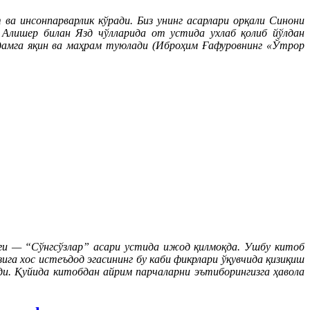
ва инсонпарварлик кўради. Биз унинг асарлари орқали Синони
 Алишер билан Язд чўлларида от устида ухлаб қолиб йўлдан
дамга яқин ва маҳрам туюлади (Иброҳим Ғафуровнинг «Ўтрор
ги — “Сўнгсўзлар” асари устида ижод қилмоқда. Ушбу китоб
га хос истеъдод эгасининг бу каби фикрлари ўқувчида қизиқиш
и. Қуйида китобдан айрим парчаларни эътиборингизга ҳавола