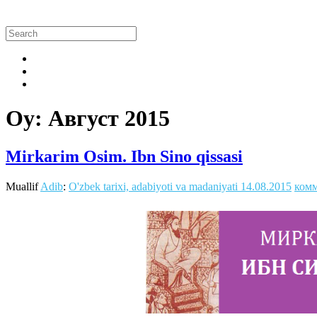
Oy:
Август 2015
Mirkarim Osim. Ibn Sino qissasi
Muallif
Adib
:
O'zbek tarixi, adabiyoti va madaniyati
14.08.2015
комм