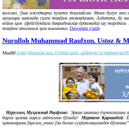
қолсанг, ўша ижодкорни кузата бошлайсан. Мана бугун ана 
мушоира шаклида сизга тақдим этмоқдаман. Албатта, бу шеъ
кейин ҳам (фейсбукдаги даврадошлар ёрдамида) шу тарзда
тақдим этилишга ҳам ишонамиз.
Davomini o'qish
Nurulloh Muhammad Raufxon. Ustoz & Mu
Muallif
Adib
:
Muborak kun
,
O'zbek tarixi, adabiyoti va madaniyati
0
Нуруллоҳ Муҳаммад Рауфхон:
Эркин аканинг ёзувчилигини а
бирга ҳамма нарса айтилган бўлади!
Муртазо Қаршибой
: 
ҳикояларини ўқисам, унинг ўзи билан суҳбатлашгандек бўламан”