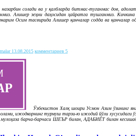
азарбин солади ва у қалбларда битмас-туганмас дов, адолат 
ганмиз. Алишер зеҳни даҳосидан ҳайратга тушганмиз. Кичкина
иркарим Осим тасвирида Алишер қанчалар содда ва қанчалар о
malar
13.08.2015
комментариев 5
Ўзбекистон Халқ шоири Усмон Азим ўзининг ян
олами, ижодкорнинг турмуш тарзи-ю ижодий йўли хусусидаги ўзи
ва мулоҳаза барча-барчаси ШЕЪР билан, АДАБИЁТ билан кесишад