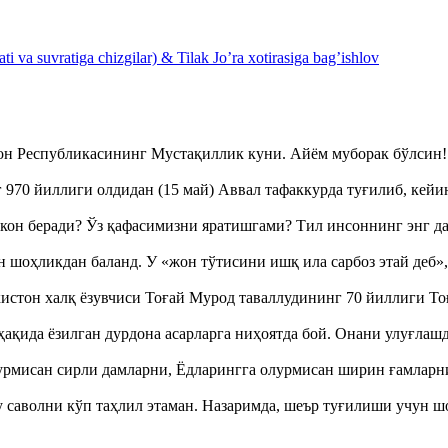
 va suvratiga chizgilar) & Tilak Jo’ra xotirasiga bag’ishlov
тон Республикасининг Мустақиллик куни. Айём муборак бўлси
970 йиллиги олдидан (15 май) Аввал тафаккурда туғилиб, кейи
кон беради? Ўз қафасимизни яратишгами? Тил инсоннинг энг д
оҳликдан баланд. У «жон тўтисини ишқ ила сарбоз этай деб
истон халқ ёзувчиси Тоғай Мурод таваллудининг 70 йиллиги 
ақида ёзилган дурдона асарларга ниҳоятда бой. Онани улуғла
урмисан сирли дамларни, Ёдларингга олурмисан ширин ғамларн
аволни кўп таҳлил этаман. Назаримда, шеър туғилиши учун 