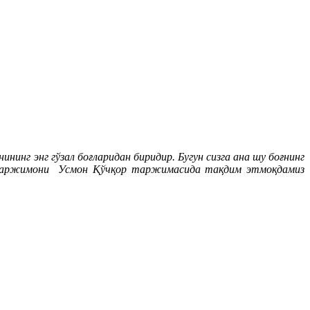
инг энг гўзал боғларидан биридир. Бугун сизга ана шу боғнинг
, таржимони Усмон Қўчқор таржимасида тақдим этмоқдамиз