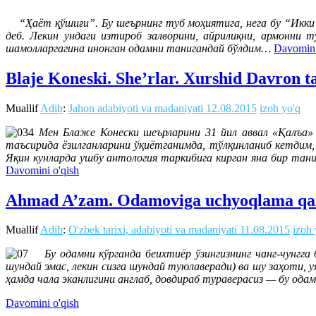
“Ҳаёт қўшиғи”. Бу шеърнинг туб моҳиятига, нега бу “Икки д
деб. Лекин ундаги изтироб залворини, айрилиқни, армонни 
шамолларгагина инонган одамни танигандай бўлдим…
Davomini
Blaje Koneski. She’rlar. Xurshid Davron t
Muallif
Adib
:
Jahon adabiyoti va madaniyati
12.08.2015
izoh yo'q
Мен Блаже Конески шеърларини 31 йил аввал «Қалъа» 
таъсирида ёзилганларини ўқиётганимда, тўлқинланиб кетди
Яқин кунларда ушбу антология таркибига кирган яна бир та
Davomini o'qish
Ahmad A’zam. Odamoviga uchyoqlama qar
Muallif
Adib
:
O'zbek tarixi, adabiyoti va madaniyati
11.08.2015
izoh 
Бу одамни кўрганда беихтиёр ўзингизнинг чанг-чунгга
шундай эмас, лекин сизга шундай туюлаверади) ва шу заҳоти, у
ҳамда чала эканлигини англаб, довдираб тураверасиз — бу одам
Davomini o'qish