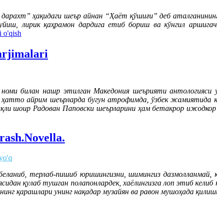
арахт” ҳақидаги шеър айнан “Ҳаёт қўшиғи” деб аталганининг 
туйиш, лирик қаҳрамон дардига етиб бориш ва кўнгил аршига
 o'qish
arjimalari
номи билан нашр этилган Македония шеърияти антологияси уч
м, ҳатто айрим шеърларда бугун атрофимда, ўзбек жамиятида 
ниқли шоир Радован Паповски шеърларини ҳам бетакрор ижодко
ash.Novella.
yo'q
 беланиб, терлаб-пишиб юришингизни, шимингиз дазмолланмай, к
ясидан қулаб тушган полапонлардек, хаёлингизга лоп этиб келиб
нинг қарашлари унинг нақадар музайян ва равон мушоҳада қилиши