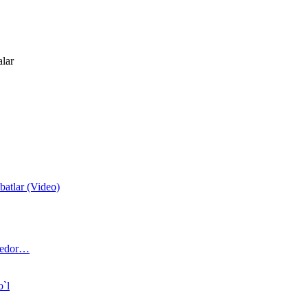
alar
atlar (Video)
 bedor…
o`l