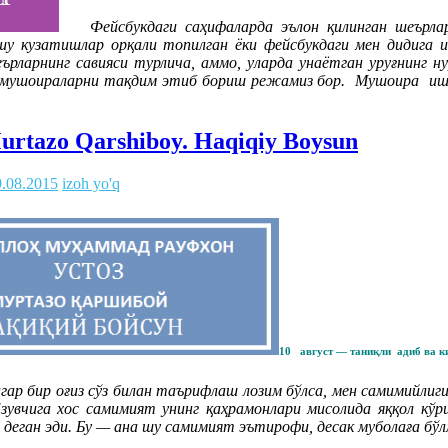
Фейсбукдаги саҳифаларда эълон қилинган шеърлар
шу кузатишлар орқали топилган ёки фейсбукдаги мен дидига 
рларнинг савияси турлича, аммо, уларда унаётган уруғнинг н
ги мушоираларни тақдим этиб бориш режамиз бор. Мушоира и
rtazo Qarshiboy. Haqiqiy Boysun
9.08.2015
izoh yo'q
10 август — таниқли адиб ва к
гар бир оғиз сўз билан таърифлаш лозим бўлса, мен самимийлиги
Ёзувчига хос самимият унинг қаҳрамонлари мисолида яққол к
 деган эди. Бу — ана шу самимият эътирофи, десак муболаға бўл